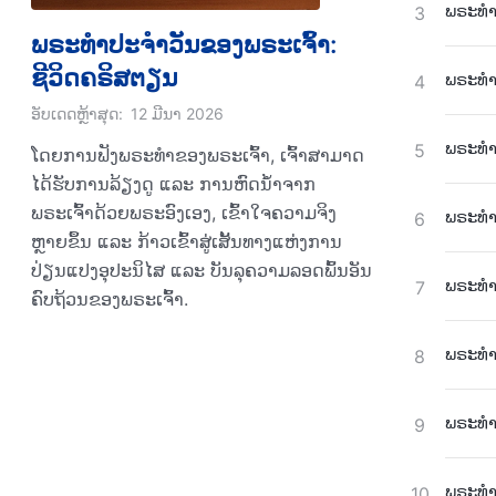
ພຣະທຳປ
3
ພຣະທຳປະຈຳວັນຂອງພຣະເຈົ້າ:
ຊີວິດຄຣິສຕຽນ
ພຣະທຳປ
4
ອັບເດດຫຼ້າສຸດ:
12 ມີນາ 2026
ພຣະທຳປ
5
ໂດຍການຟັງພຣະທຳຂອງພຣະເຈົ້າ, ເຈົ້າສາມາດ
ໄດ້ຮັບການລ້ຽງດູ ແລະ ການຫົດນ້ຳຈາກ
ພຣະເຈົ້າດ້ວຍພຣະອົງເອງ, ເຂົ້າໃຈຄວາມຈິງ
ພຣະທຳປ
6
ຫຼາຍຂຶ້ນ ແລະ ກ້າວເຂົ້າສູ່ເສັ້ນທາງແຫ່ງການ
ປ່ຽນແປງອຸປະນິໄສ ແລະ ບັນລຸຄວາມລອດພົ້ນອັນ
ພຣະທຳປ
7
ຄົບຖ້ວນຂອງພຣະເຈົ້າ.
ພຣະທຳປ
8
ພຣະທຳປ
9
ພຣະທຳປ
10