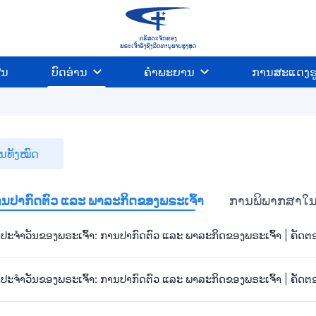
ີນ
ບົດອ່ານ
ຄຳພະຍານ
ການສະແດງຮ
ິ້ນທັງໝົດ
ນປາກົດຕົວ ແລະ ພາລະກິດຂອງພຣະເຈົ້າ
ການພິພາກສາໃນຍ
ະຈຳວັນຂອງພຣະເຈົ້າ: ການປາກົດຕົວ ແລະ ພາລະກິດຂອງພຣະເຈົ້າ | ຄັດຕ
ະຈຳວັນຂອງພຣະເຈົ້າ: ການປາກົດຕົວ ແລະ ພາລະກິດຂອງພຣະເຈົ້າ | ຄັດຕ