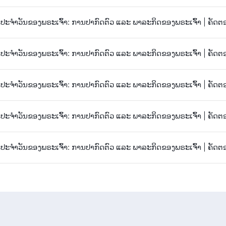
ະຈຳວັນຂອງພຣະເຈົ້າ: ການປາກົດຕົວ ແລະ ພາລະກິດຂອງພຣະເຈົ້າ | ຄັດຕ
ະຈຳວັນຂອງພຣະເຈົ້າ: ການປາກົດຕົວ ແລະ ພາລະກິດຂອງພຣະເຈົ້າ | ຄັດຕ
ະຈຳວັນຂອງພຣະເຈົ້າ: ການປາກົດຕົວ ແລະ ພາລະກິດຂອງພຣະເຈົ້າ | ຄັດຕ
ະຈຳວັນຂອງພຣະເຈົ້າ: ການປາກົດຕົວ ແລະ ພາລະກິດຂອງພຣະເຈົ້າ | ຄັດຕ
ະຈຳວັນຂອງພຣະເຈົ້າ: ການປາກົດຕົວ ແລະ ພາລະກິດຂອງພຣະເຈົ້າ | ຄັດຕ