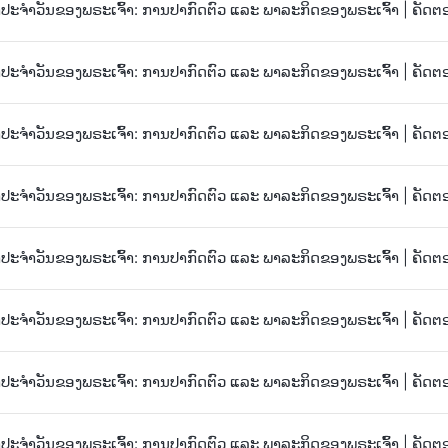
ະຈຳວັນຂອງພຣະເຈົ້າ: ການປາກົດຕົວ ແລະ ພາລະກິດຂອງພຣະເຈົ້າ | ຄັດຕ
ະຈຳວັນຂອງພຣະເຈົ້າ: ການປາກົດຕົວ ແລະ ພາລະກິດຂອງພຣະເຈົ້າ | ຄັດຕ
ະຈຳວັນຂອງພຣະເຈົ້າ: ການປາກົດຕົວ ແລະ ພາລະກິດຂອງພຣະເຈົ້າ | ຄັດຕ
ະຈຳວັນຂອງພຣະເຈົ້າ: ການປາກົດຕົວ ແລະ ພາລະກິດຂອງພຣະເຈົ້າ | ຄັດຕ
ະຈຳວັນຂອງພຣະເຈົ້າ: ການປາກົດຕົວ ແລະ ພາລະກິດຂອງພຣະເຈົ້າ | ຄັດຕ
ະຈຳວັນຂອງພຣະເຈົ້າ: ການປາກົດຕົວ ແລະ ພາລະກິດຂອງພຣະເຈົ້າ | ຄັດຕ
ະຈຳວັນຂອງພຣະເຈົ້າ: ການປາກົດຕົວ ແລະ ພາລະກິດຂອງພຣະເຈົ້າ | ຄັດຕ
ະຈຳວັນຂອງພຣະເຈົ້າ: ການປາກົດຕົວ ແລະ ພາລະກິດຂອງພຣະເຈົ້າ | ຄັດຕ