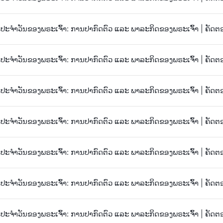
ະຈຳວັນຂອງພຣະເຈົ້າ: ການປາກົດຕົວ ແລະ ພາລະກິດຂອງພຣະເຈົ້າ | ຄັດຕ
ະຈຳວັນຂອງພຣະເຈົ້າ: ການປາກົດຕົວ ແລະ ພາລະກິດຂອງພຣະເຈົ້າ | ຄັດຕ
ະຈຳວັນຂອງພຣະເຈົ້າ: ການປາກົດຕົວ ແລະ ພາລະກິດຂອງພຣະເຈົ້າ | ຄັດຕ
ະຈຳວັນຂອງພຣະເຈົ້າ: ການປາກົດຕົວ ແລະ ພາລະກິດຂອງພຣະເຈົ້າ | ຄັດຕ
ະຈຳວັນຂອງພຣະເຈົ້າ: ການປາກົດຕົວ ແລະ ພາລະກິດຂອງພຣະເຈົ້າ | ຄັດຕ
ະຈຳວັນຂອງພຣະເຈົ້າ: ການປາກົດຕົວ ແລະ ພາລະກິດຂອງພຣະເຈົ້າ | ຄັດຕ
ະຈຳວັນຂອງພຣະເຈົ້າ: ການປາກົດຕົວ ແລະ ພາລະກິດຂອງພຣະເຈົ້າ | ຄັດຕ