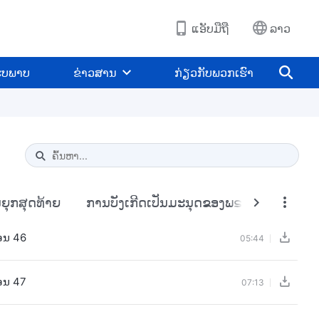
ແອັບມືຖື
ລາວ
ູບພາບ
ຂ່າວສານ
ກ່ຽວກັບພວກເຮົາ
Type 1 or more characters for results.
ຸກສຸດທ້າຍ
ການບັງເກີດເປັນມະນຸດຂອງພຣະເຈົ້າ
ການ
ອນ 46
05:44
ອນ 47
07:13