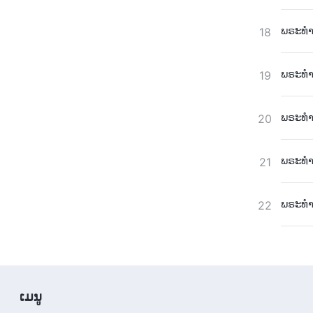
ພຣະທຳປ
18
ພຣະທຳປ
19
ພຣະທຳປ
20
ພຣະທຳປ
21
ພຣະທຳປ
22
​ເມ​ນູ