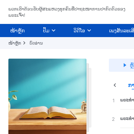
ພວກເຮົາຕ້ອນຮັບຜູ້ສະແຫວງທຸກຄົນທີ່ປາຖະໜາການປາກົດຕົວຂອງ
ພຣະເຈົ້າ!
​ໜ້າຫຼັກ
ປຶ້ມ
ວິ​ດີ​ໂອ
ເພງສັນລະເສ
ໜ້າຫຼັກ
ບົດອ່ານ
ຫຼ
ສາມຂັ້ນຕອນຂອງພາລະກິດ
ກາ
ພຣະທຳປ
1
ພຣະທຳປ
2