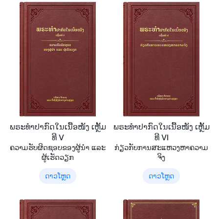
ພຣະທຳປາກົດໃນເນື້ອໜັງ ເຫຼັ້ມ
ພຣະທຳປາກົດໃນເນື້ອໜັງ ເຫຼັ້ມ
ທີ V
ທີ VI
ຄວາມຮັບຜິດຊອບຂອງຜູ້ນໍາ ແລະ
ກ່ຽວກັບການສະແຫວງຫາຄວາມ
ຜູ້ເຮັດວຽກ
ຈິງ
ດາວໂຫຼດ
ດາວໂຫຼດ