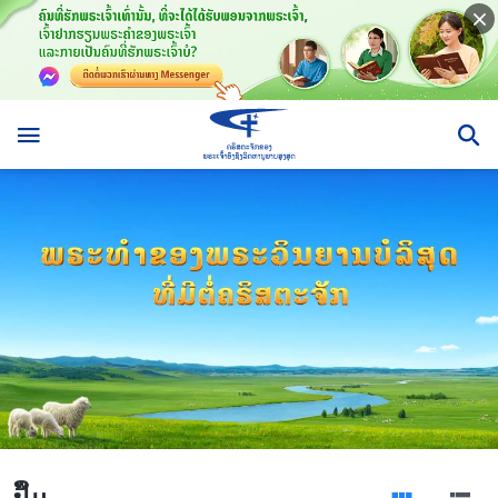
​ປຶ້ມ