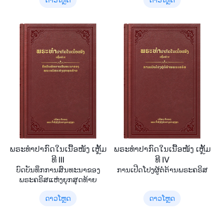
ພຣະທຳປາກົດໃນເນື້ອໜັງ ເຫຼັ້ມ
ພຣະທຳປາກົດໃນເນື້ອໜັງ ເຫຼັ້ມ
ທີ III
ທີ IV
ບົດບັນທຶກການສົນທະນາຂອງ
ການເປີດໂປງຜູ້ຕໍ່ຕ້ານພຣະຄຣິສ
ພຣະຄຣິສແຫ່ງຍຸກສຸດທ້າຍ
ດາວໂຫຼດ
ດາວໂຫຼດ