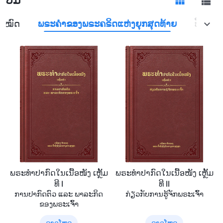
ັງໝົດ
ພຣະຄຳຂອງພຣະຄຣິດແຫ່ງຍຸກສຸດທ້າຍ
ປຶ້ມພຣະ
ພຣະທຳປາກົດໃນເນື້ອໜັງ ເຫຼັ້ມ
ພຣະທຳປາກົດໃນເນື້ອໜັງ ເຫຼັ້ມ
ທີ I
ທີ II
ການປາກົດຕົວ ແລະ ພາລະກິດ
ກ່ຽວກັບການຮູ້ຈັກພຣະເຈົ້າ
ຂອງພຣະເຈົ້າ
ດາວໂຫຼດ
ດາວໂຫຼດ