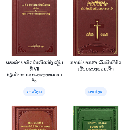
ພຣະທຳປາກົດໃນເນື້ອໜັງ ເຫຼັ້ມ
ການພິພາກສາ ເລີ່ມຕົ້ນທີ່ຄົວ
ທີ VII
ເຮືອນຂອງພຣະເຈົ້າ
ກ່ຽວກັບການສະແຫວງຫາຄວາມ
ຈິງ
ດາວໂຫຼດ
ດາວໂຫຼດ