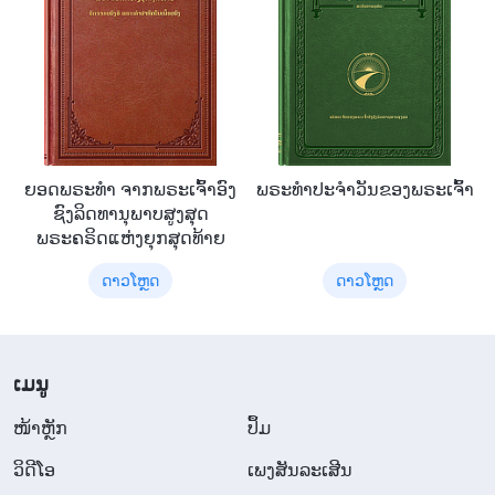
ຍອດພຣະທຳ ຈາກພຣະເຈົ້າອົງ
ພຣະທຳປະຈຳວັນຂອງພຣະເຈົ້າ
ຊົງລິດທານຸພາບສູງສຸດ
ພຣະຄຣິດແຫ່ງຍຸກສຸດທ້າຍ
ດາວໂຫຼດ
ດາວໂຫຼດ
​ເມ​ນູ
​ໜ້າຫຼັກ
ປຶ້ມ
ວິ​ດີ​ໂອ
ເພງສັນລະເສີນ