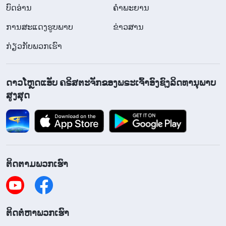
ບົດອ່ານ
ຄຳພະຍານ
ການສະແດງຮູບພາບ
ຂ່າວສານ
ກ່ຽວກັບພວກເຮົາ
ດາວໂຫຼດແອັບ ຄຣິສຕະຈັກຂອງພຣະເຈົ້າອົງຊົງລິດທານຸພາບ
ສູງສຸດ
ຕິດຕາມພວກເຮົາ
​ຕິດ​ຕໍ່​ຫາ​ພວກ​ເຮົາ