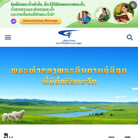
​ປຶ້ມ