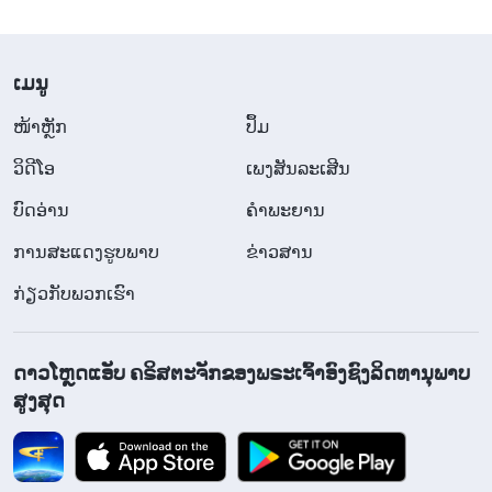
​ເມ​ນູ
​ໜ້າຫຼັກ
ປຶ້ມ
ວິ​ດີ​ໂອ
ເພງສັນລະເສີນ
ບົດອ່ານ
ຄຳພະຍານ
ການສະແດງຮູບພາບ
ຂ່າວສານ
ກ່ຽວກັບພວກເຮົາ
ດາວໂຫຼດແອັບ ຄຣິສຕະຈັກຂອງພຣະເຈົ້າອົງຊົງລິດທານຸພາບ
ສູງສຸດ