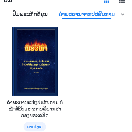
ຍ
ປຶ້ມພຣະກິດຕິຄຸນ
ຄຳພະຍານຈາກປະສົບການ
ຄຳພະຍານແຫ່ງປະສົບການ ຕໍ່
ໜ້າທີ່ນັ່ງແຫ່ງການພິພາກສາ
ຂອງພຣະຄຣິດ
ດາວໂຫຼດ