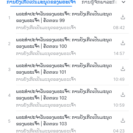
ຍ
ການບັງເກີດເປັນມະນຸດຂອງພຣະເຈົ້າ
ການຮູ້ຈັກພາລະກິດຂອງພຣະ
ພຣະທຳປະຈຳວັນຂອງພຣະເຈົ້າ: ການບັງເກີດເປັນມະນຸດ
1
ຂອງພຣະເຈົ້າ | ຄັດຕອນ 99
ການບັງເກີດເປັນມະນຸດຂອງພຣະເຈົ້າ
08:42
ພຣະທຳປະຈຳວັນຂອງພຣະເຈົ້າ: ການບັງເກີດເປັນມະນຸດ
2
ຂອງພຣະເຈົ້າ | ຄັດຕອນ 100
ການບັງເກີດເປັນມະນຸດຂອງພຣະເຈົ້າ
14:57
ພຣະທຳປະຈຳວັນຂອງພຣະເຈົ້າ: ການບັງເກີດເປັນມະນຸດ
3
ຂອງພຣະເຈົ້າ | ຄັດຕອນ 101
ການບັງເກີດເປັນມະນຸດຂອງພຣະເຈົ້າ
10:49
ພຣະທຳປະຈຳວັນຂອງພຣະເຈົ້າ: ການບັງເກີດເປັນມະນຸດ
4
ຂອງພຣະເຈົ້າ | ຄັດຕອນ 102
ການບັງເກີດເປັນມະນຸດຂອງພຣະເຈົ້າ
10:59
ພຣະທຳປະຈຳວັນຂອງພຣະເຈົ້າ: ການບັງເກີດເປັນມະນຸດ
5
ຂອງພຣະເຈົ້າ | ຄັດຕອນ 103
ການບັງເກີດເປັນມະນຸດຂອງພຣະເຈົ້າ
04:23