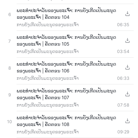
ພຣະທຳປະຈຳວັນຂອງພຣະເຈົ້າ: ການບັງເກີດເປັນມະນຸດ
6
ຂອງພຣະເຈົ້າ | ຄັດຕອນ 104
ການບັງເກີດເປັນມະນຸດຂອງພຣະເຈົ້າ
06:35
ພຣະທຳປະຈຳວັນຂອງພຣະເຈົ້າ: ການບັງເກີດເປັນມະນຸດ
7
ຂອງພຣະເຈົ້າ | ຄັດຕອນ 105
ການບັງເກີດເປັນມະນຸດຂອງພຣະເຈົ້າ
03:54
ພຣະທຳປະຈຳວັນຂອງພຣະເຈົ້າ: ການບັງເກີດເປັນມະນຸດ
8
ຂອງພຣະເຈົ້າ | ຄັດຕອນ 106
ການບັງເກີດເປັນມະນຸດຂອງພຣະເຈົ້າ
06:33
ພຣະທຳປະຈຳວັນຂອງພຣະເຈົ້າ: ການບັງເກີດເປັນມະນຸດ
9
ຂອງພຣະເຈົ້າ | ຄັດຕອນ 107
ການບັງເກີດເປັນມະນຸດຂອງພຣະເຈົ້າ
07:58
ພຣະທຳປະຈຳວັນຂອງພຣະເຈົ້າ: ການບັງເກີດເປັນມະນຸດ
10
ຂອງພຣະເຈົ້າ | ຄັດຕອນ 108
ການບັງເກີດເປັນມະນຸດຂອງພຣະເຈົ້າ
09:29