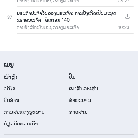
ການບັງເກີດເປັນມະນຸດຂອງພຣະເຈົ້າ
08:27
ພຣະທຳປະຈຳວັນຂອງພຣະເຈົ້າ: ການບັງເກີດເປັນມະນຸດ
37
ຂອງພຣະເຈົ້າ | ຄັດຕອນ 140
ການບັງເກີດເປັນມະນຸດຂອງພຣະເຈົ້າ
10:23
​ເມ​ນູ
​ໜ້າຫຼັກ
ປຶ້ມ
ວິ​ດີ​ໂອ
ເພງສັນລະເສີນ
ບົດອ່ານ
ຄຳພະຍານ
ການສະແດງຮູບພາບ
ຂ່າວສານ
ກ່ຽວກັບພວກເຮົາ