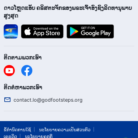
ດາວໂຫຼດແອັບ ຄຣິສຕະຈັກຂອງພຣະເຈົ້າອົງຊົງລິດທານຸພາບ
ສູງສຸດ
ຕິດຕາມພວກເຮົາ
​ຕິດ​ຕໍ່​ຫາ​ພວກ​ເຮົາ
contact.lo@godfootsteps.org
ຂໍ້ກຳນົດການໃຊ້
ນະໂຍບາຍຄວາມເປັນສ່ວນຕົວ
ເຄຣດິດ
ນະໂຍບາຍຄຸກກີ