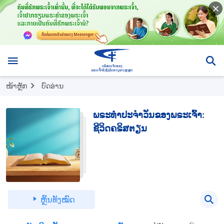
ໜ້າຫຼັກ
ບົດອ່ານ
ພຣະທຳປະຈຳວັນຂອງພຣະເຈົ້າ:
ຊີວິດຄຣິສຕຽນ
ຫຼິ້ນທັງໝົດ