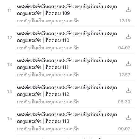
ພຣະທຳປະຈຳວັນຂອງພຣະເຈົ້າ: ການບັງເກີດເປັນມະນຸດ
11
ຂອງພຣະເຈົ້າ | ຄັດຕອນ 109
ການບັງເກີດເປັນມະນຸດຂອງພຣະເຈົ້າ
12:15
ພຣະທຳປະຈຳວັນຂອງພຣະເຈົ້າ: ການບັງເກີດເປັນມະນຸດ
12
ຂອງພຣະເຈົ້າ | ຄັດຕອນ 110
ການບັງເກີດເປັນມະນຸດຂອງພຣະເຈົ້າ
04:02
ພຣະທຳປະຈຳວັນຂອງພຣະເຈົ້າ: ການບັງເກີດເປັນມະນຸດ
13
ຂອງພຣະເຈົ້າ | ຄັດຕອນ 111
ການບັງເກີດເປັນມະນຸດຂອງພຣະເຈົ້າ
12:57
ພຣະທຳປະຈຳວັນຂອງພຣະເຈົ້າ: ການບັງເກີດເປັນມະນຸດ
14
ຂອງພຣະເຈົ້າ | ຄັດຕອນ 112
ການບັງເກີດເປັນມະນຸດຂອງພຣະເຈົ້າ
08:30
ພຣະທຳປະຈຳວັນຂອງພຣະເຈົ້າ: ການບັງເກີດເປັນມະນຸດ
15
ຂອງພຣະເຈົ້າ | ຄັດຕອນ 113
ການບັງເກີດເປັນມະນຸດຂອງພຣະເຈົ້າ
09:02