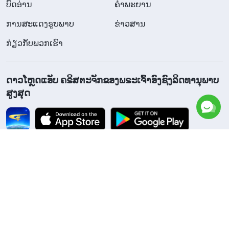
ບົດອ່ານ
ຄຳພະຍານ
ການສະແດງຮູບພາບ
ຂ່າວສານ
ກ່ຽວກັບພວກເຮົາ
ດາວໂຫຼດແອັບ ຄຣິສຕະຈັກຂອງພຣະເຈົ້າອົງຊົງລິດທານຸພາບ
ສູງສຸດ
ຕິດຕາມພວກເຮົາ
​ຕິດ​ຕໍ່​ຫາ​ພວກ​ເຮົາ