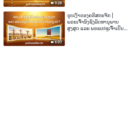
ໄລ້)
9:28
ຮູບເງົາຂອງຄຣິສຕະຈັກ |
ພຣະເຈົ້າອົງຊົງລິດທານຸພາບ
ສູງສຸດ ແລະ ພຣະເຢຊູເຈົ້າເປັນ
ພຣະເຈົ້າອົງດຽວບໍ? (ໄຮໄລ້)
6:07