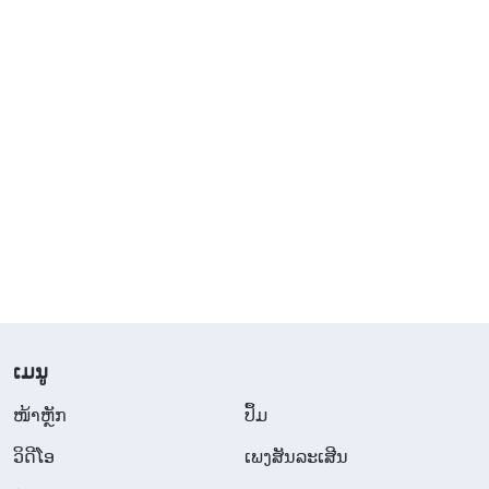
​ເມ​ນູ
​ໜ້າຫຼັກ
ປຶ້ມ
ວິ​ດີ​ໂອ
ເພງສັນລະເສີນ