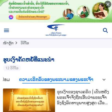
ໜ້າຫຼັກ
​ວິ​ດີ​ໂອ
ຮູບເງົາຄັດຫຍໍ້ທີ່ແນະນໍາ
12 ວິດີໂອ
ິດປອມ
ຄວາມເລິກລັບຂອງພຣະນາມຂອງພຣະເຈົ້າ
ອື່ນໆ
ຮູບເງົາຂອງຊາວຄຣິດ | ເປັນຫຍັງ
ພຣະເຈົ້າຈຶ່ງຖືກເອີ້ນວ່າພຣະເຈົ້າ
ອົງຊົງລິດທານຸພາບສູງສຸດ ເມື່ອ
ພຣະອົງມາໃນຍຸກສຸດທ້າຍ? (ໄຮ