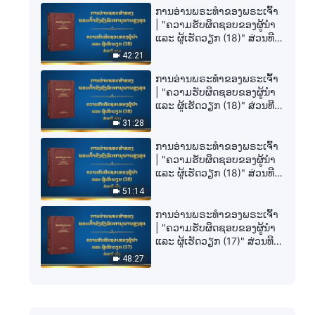
ການອ່ານພຣະທຳຂອງພຣະເຈົ້າ
| "ຄວາມຮັບຜິດຊອບຂອງຜູ້ນໍາ
ແລະ ຜູ້ເຮັດວຽກ (18)" ສ່ວນທີ
ສາມ
42:21
ການອ່ານພຣະທຳຂອງພຣະເຈົ້າ
| "ຄວາມຮັບຜິດຊອບຂອງຜູ້ນໍາ
ແລະ ຜູ້ເຮັດວຽກ (18)" ສ່ວນທີ
ສອງ
31:28
ການອ່ານພຣະທຳຂອງພຣະເຈົ້າ
| "ຄວາມຮັບຜິດຊອບຂອງຜູ້ນໍາ
ແລະ ຜູ້ເຮັດວຽກ (18)" ສ່ວນທີ
ໜຶ່ງ
51:14
ການອ່ານພຣະທຳຂອງພຣະເຈົ້າ
| "ຄວາມຮັບຜິດຊອບຂອງຜູ້ນໍາ
ແລະ ຜູ້ເຮັດວຽກ (17)" ສ່ວນທີ
ໜຶ່ງ
48:27