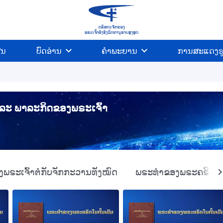
ີນ
ບົດອ່ານ
ຄຳພະຍານ
ການສະແດງຮ
 ແລະ ພາລະກິດຂອງພຣະເຈົ້າ
ຣະເຈົ້າຕໍ່ກັບຈັກກະວານທັງໝົດ
ພຣະທໍາຂອງພຣະຄຣິສໃນ