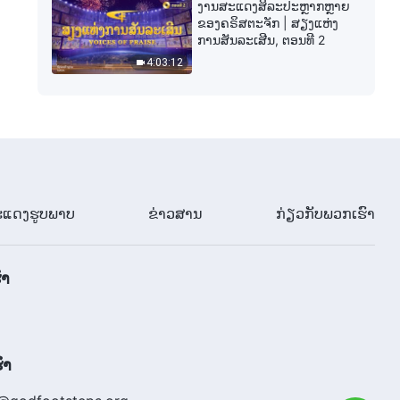
ງານສະແດງສິລະປະຫຼາກຫຼາຍ
ຂອງຄຣິສຕະຈັກ | ສຽງແຫ່ງ
ການສັນລະເສີນ, ຕອນທີ 2
4:03:12
ແດງຮູບພາບ
ຂ່າວສານ
ກ່ຽວກັບພວກເຮົາ
ົາ
ຮົາ