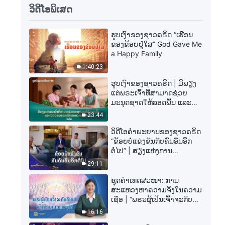
ວິດີໂອພິເສດ
ຮູບເງົາຂອງຊາວຄຣິດ “ເຮືອນ
ຂອງຂ້ອຍຢູ່ໃສ” God Gave Me
a Happy Family
1:40:23
ຮູບເງົາຂອງຊາວຄຣິດ | ມີພຽງ
ແຕ່ພຣະເຈົ້າທີ່ສາມາດຊ່ວຍ
ມະນຸດຊາດໃຫ້ລອດພົ້ນ ແລະ
ປົດປ່ອຍພວກເຮົາຈາກຄວາມ
23:44
ເຈັບປວດ (ໄຮໄລ້)
ວິດີໂອຄຳພະຍານຂອງຊາວຄຣິດ
“ຂ້ອຍບໍ່ແຂ່ງຂັນກັບຄົນອື່ນອີກ
ຕໍ່ໄປ” | ສຽງແຫ່ງການ
ສັນລະເສີນ 2026
29:11
ຊຸດຄຳເທດສະໜາ: ການ
ສະແຫວງຫາຄວາມຈິງໃນຄວາມ
ເຊື່ອ | “ພຣະຜູ້ເປັນເຈົ້າຈະກັບຄືນ
ມາເທິງກ້ອນເມກແທ້ໆບໍ?”
16:16