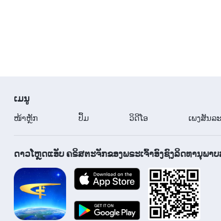
​ເມ​ນູ
​ໜ້າຫຼັກ
ປຶ້ມ
ວິ​ດີ​ໂອ
ເພງສັນລະ
ດາວໂຫຼດແອັບ ຄຣິສຕະຈັກຂອງພຣະເຈົ້າອົງຊົງລິດທານຸພາບ