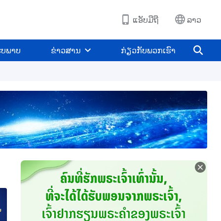
ແອັບມືຖື
ລາວ
ູບພາບ
ຂ່າວສານ
ກ່ຽວກັບພວກເຮົາ
ຂະນະທີ່ພຣະອົງຊົງຍ່າງໃນທ່າມກາງຄຣິສຕະຈັກ