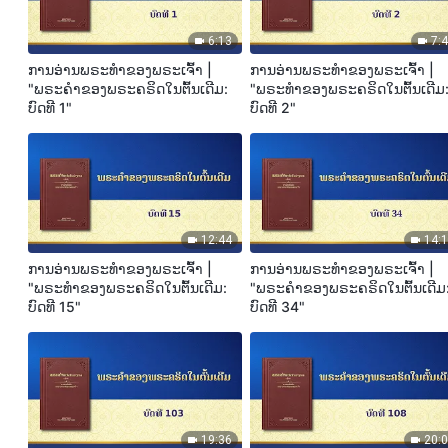
6:13
7:
ການອ່ານພຣະທຳຂອງພຣະເຈົ້າ |
ການອ່ານພຣະທຳຂອງພຣະເຈົ້າ |
"ພຣະຄຳຂອງພຣະຄຣິດໃນຕົ້ນເດີມ:
"ພຣະທໍາຂອງພຣະຄຣິດໃນຕົ້ນເດີມ
ບົດທີ 1"
ບົດທີ 2"
12:44
14:
ການອ່ານພຣະທຳຂອງພຣະເຈົ້າ |
ການອ່ານພຣະທຳຂອງພຣະເຈົ້າ |
"ພຣະທໍາຂອງພຣະຄຣິດໃນຕົ້ນເດີມ:
"ພຣະຄຳຂອງພຣະຄຣິດໃນຕົ້ນເດີມ
ບົດທີ 15"
ບົດທີ 34"
19:36
20: