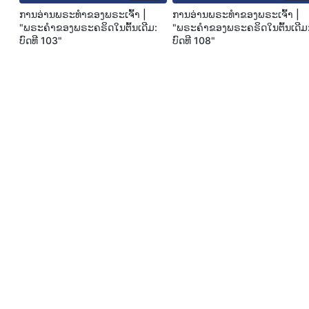
ການອ່ານພຣະທຳຂອງພຣະເຈົ້າ |
ການອ່ານພຣະທຳຂອງພຣະເຈົ້າ |
"ພຣະຄຳຂອງພຣະຄຣິດໃນຕົ້ນເດີມ:
"ພຣະຄຳຂອງພຣະຄຣິດໃນຕົ້ນເດີມ
ບົດທີ 103"
ບົດທີ 108"