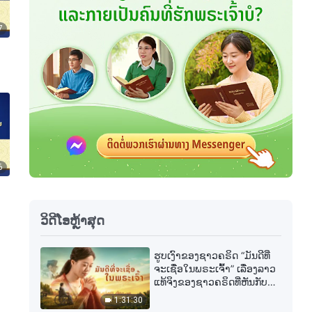
7
6
ວິດີໂອຫຼ້າສຸດ
ຮູບເງົາຂອງຊາວຄຣິດ “ມັນດີທີ່
ຈະເຊື່ອໃນພຣະເຈົ້າ” ເລື່ອງລາວ
ແທ້ຈິງຂອງຊາວຄຣິດທີ່ຫັນກັບ
ມາຫາພຣະເຈົ້າ
1:31:30