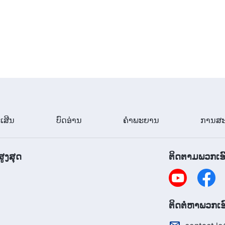
ເສີນ
ບົດອ່ານ
ຄຳພະຍານ
ການສະ
ສູງສຸດ
ຕິດຕາມພວກເຮ
​ຕິດ​ຕໍ່​ຫາ​ພວກ​ເ