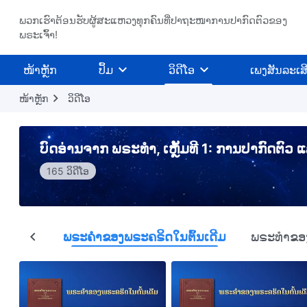
ພວກເຮົາຕ້ອນຮັບຜູ້ສະແຫວງທຸກຄົນທີ່ປາຖະໜາການປາກົດຕົວຂອງ
ພຣະເຈົ້າ!
​ໜ້າຫຼັກ
ປຶ້ມ
ວິ​ດີ​ໂອ
ເພງສັນລະເສ
ໜ້າຫຼັກ
​ວິ​ດີ​ໂອ
ບົດອ່ານຈາກ ພຣະທຳ, ເຫຼັ້ມທີ 1: ການປາກົດຕົວ
165 ວິດີໂອ
ທັງໝົດ
ພຣະຄຳຂອງພຣະຄຣິດໃນຕົ້ນເດີມ
ພຣະທຳຂອງພ