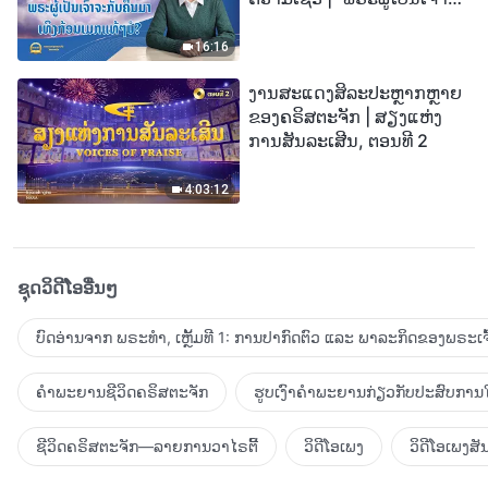
ກັບຄືນມາເທິງກ້ອນເມກແທ້ໆບໍ?”
16:16
ງານສະແດງສິລະປະຫຼາກຫຼາຍ
ຂອງຄຣິສຕະຈັກ | ສຽງແຫ່ງ
ການສັນລະເສີນ, ຕອນທີ 2
4:03:12
ຊຸດວິດີໂອອື່ນໆ
ບົດອ່ານຈາກ ພຣະທຳ, ເຫຼັ້ມທີ 1: ການປາກົດຕົວ ແລະ ພາລະກິດຂອງພຣະເຈົ
ຄຳພະຍານຊີວິດຄຣິສຕະຈັກ
ຮູບເງົາຄຳພະຍານກ່ຽວກັບປະສົບການໃ
ຊີວິດຄຣິສຕະຈັກ—ລາຍການວາໄຣຕີ້
ວິດີໂອເພງ
ວິດີໂອເພງສັ