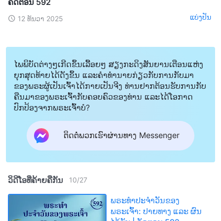
ຄັດຕອນ 592
ແບ່ງປັນ
12 ທັນວາ 2025
ໄພພິບັດຕ່າງໆເກີດຂຶ້ນເລື້ອຍໆ ສຽງກະດິງສັນຍານເຕືອນແຫ່ງ
ຍຸກສຸດທ້າຍໄດ້ດັງຂຶ້ນ ແລະຄໍາທໍານາຍກ່ຽວກັບການກັບມາ
ຂອງພຣະຜູ້ເປັນເຈົ້າໄດ້ກາຍເປັນຈີງ ທ່ານຢາກຕ້ອນຮັບການກັບ
ຄືນມາຂອງພຣະເຈົ້າກັບຄອບຄົວຂອງທ່ານ ແລະໄດ້ໂອກາດ
ປົກປ້ອງຈາກພຣະເຈົ້າບໍ?
ຕິດຕໍ່ພວກເຮົາຜ່ານທາງ Messenger
ວິດີໂອທີ່ຄ້າຍຄືກັນ
10
/
27
ພຣະທຳປະຈຳວັນຂອງ
ພຣະເຈົ້າ: ປາຍທາງ ແລະ ຜົນ