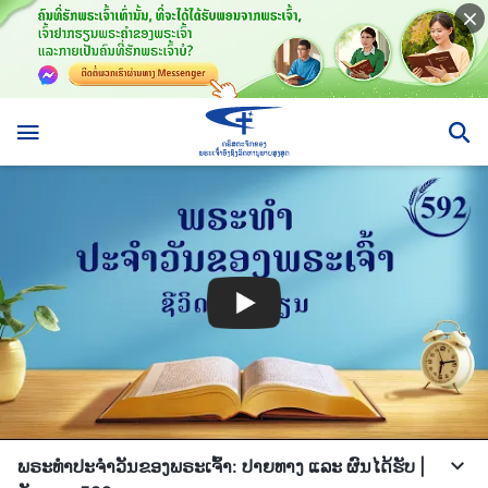
ພຣະທຳປະຈຳວັນຂອງພຣະເຈົ້າ: ປາຍທາງ ແລະ ຜົນໄດ້ຮັບ |