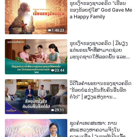
ຮູບເງົາຂອງຊາວຄຣິດ “ເຮືອນ
ຂອງຂ້ອຍຢູ່ໃສ” God Gave Me
a Happy Family
1:40:23
ຮູບເງົາຂອງຊາວຄຣິດ | ມີພຽງ
ແຕ່ພຣະເຈົ້າທີ່ສາມາດຊ່ວຍ
ມະນຸດຊາດໃຫ້ລອດພົ້ນ ແລະ
ປົດປ່ອຍພວກເຮົາຈາກຄວາມ
ເຈັບປວດ (ໄຮໄລ້)
23:44
ວິດີໂອຄຳພະຍານຂອງຊາວຄຣິດ
“ຂ້ອຍບໍ່ແຂ່ງຂັນກັບຄົນອື່ນອີກ
ຕໍ່ໄປ” | ສຽງແຫ່ງການ
ສັນລະເສີນ 2026
29:11
ຊຸດຄຳເທດສະໜາ: ການ
ສະແຫວງຫາຄວາມຈິງໃນ
ຄວາມເຊື່ອ | “ພຣະຜູ້ເປັນເຈົ້າຈະ