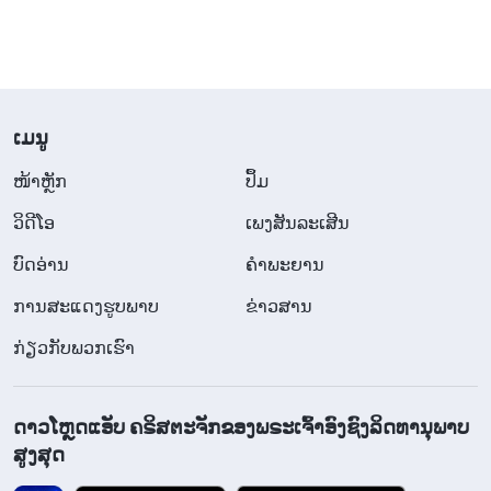
​ເມ​ນູ
​ໜ້າຫຼັກ
ປຶ້ມ
ວິ​ດີ​ໂອ
ເພງສັນລະເສີນ
ບົດອ່ານ
ຄຳພະຍານ
ການສະແດງຮູບພາບ
ຂ່າວສານ
ກ່ຽວກັບພວກເຮົາ
ດາວໂຫຼດແອັບ ຄຣິສຕະຈັກຂອງພຣະເຈົ້າອົງຊົງລິດທານຸພາບ
ສູງສຸດ