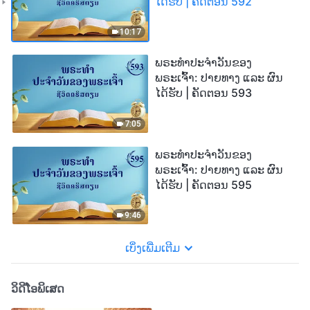
ໄດ້ຮັບ | ຄັດຕອນ 592
10:17
ພຣະທຳປະຈຳວັນຂອງ
ພຣະເຈົ້າ: ປາຍທາງ ແລະ ຜົນ
ໄດ້ຮັບ | ຄັດຕອນ 593
7:05
ພຣະທຳປະຈຳວັນຂອງ
ພຣະເຈົ້າ: ປາຍທາງ ແລະ ຜົນ
ໄດ້ຮັບ | ຄັດຕອນ 595
9:46
ເບິ່ງເພີ່ມເຕີມ
ວິດີໂອພິເສດ