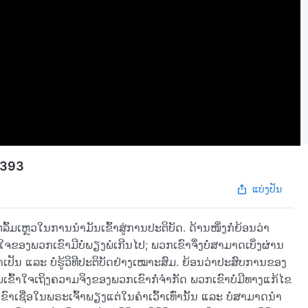
ນ 393
ແບ່ງປັນ
່ລົ້ມເຫຼວໃນການນຳມັນເຂົ້າສູ່ການປະຕິບັດ. ດ້ານໜຶ່ງກໍ່ຍ້ອນວ່າ
ຈຂອງພວກເຂົາມີບໍ່ພຽງພໍເກີນໄປ; ພວກເຂົາຈຶ່ງບໍ່ສາມາດເບິ່ງຜ່ານ
ປັນ ແລະ ບໍ່ຮູ້ວິທີປະຕິບັດຢ່າງເໝາະສົມ. ຍ້ອນວ່າປະສົບການຂອງ
ເຂົ້າໃຈເຖິງຄວາມຈິງຂອງພວກເຂົາກໍ່ຈຳກັດ ພວກເຂົາບໍ່ມີທາງແກ້ໄຂ
ເຊື່ອໃນພຣະເຈົ້າພຽງແຕ່ໃນຄຳເວົ້າເທົ່ານັ້ນ ແລະ ບໍ່ສາມາດນໍາ