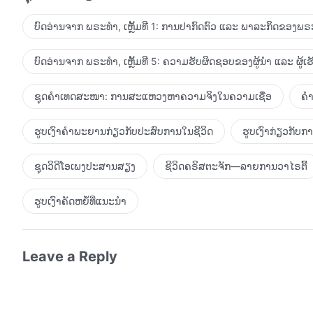
ແລະ ຈະມາດຳລົງຊີວິດໃນແສງສະຫວ່າງແຫ່ງພຣະທໍາຂອງພຣະເຈົ້າ. 
ນັ້ນ ເຈົ້າຈຶ່ງສາມາດເວົ້າໄດ້ວ່າໄດ້ຮັບເອົາພຣະເຈົ້າ. ໃນຄວາມເຊ
ບົດອ່ານຈາກ ພຣະທຳ, ເຫຼັ້ມທີ 1: ການປາກົດຕົວ ແລະ ພາລະກິດຂອງພຣະ
ນີ້ແມ່ນໜ້າທີ່ຂອງພວກເຈົ້າແຕ່ລະຄົນ. ບໍ່ມີພວກເຈົ້າຄົນໃດທີ່ຄວ
ຈິດສອງໃຈໃນພາລະກິດຂອງພຣະເຈົ້າ ຫຼື ເຈົ້າບໍ່ສາມາດຖືເບົາໃນສິ
ບົດອ່ານຈາກ ພຣະທຳ, ເຫຼັ້ມທີ 5: ຄວາມຮັບຜິດຊອບຂອງຜູ້ນໍາ ແລະ ຜູ້ເ
ເວລາ ແລະ ເຮັດທຸກຢ່າງໂດຍເຫັນແກ່ຜົນປະໂຫຍດຂອງພຣະອົງ. ເມື່ອ
ປະໂຫຍດຂອງຄົວເຮືອນຂອງພຣະເຈົ້າກ່ອນ. ເມື່ອນັ້ນ ເຈົ້າຈຶ່ງຈ
ຊຸດຄຳເທດສະໜາ: ການສະແຫວງຫາຄວາມຈິງໃນຄວາມເຊື່ອ
ຄຳ
ຮູບເງົາຄຳພະຍານກ່ຽວກັບປະສົບການໃນຊີວິດ
ຮູບເງົາກ່ຽວກັບ
ຊຸດວິດີໂອເພງປະສານສຽງ
ຊີວິດຄຣິສຕະຈັກ—ລາຍການວາໄຣຕີ້
ຮູບເງົາຄັດຫຍໍ້ທີ່ແນະນໍາ
Leave a Reply