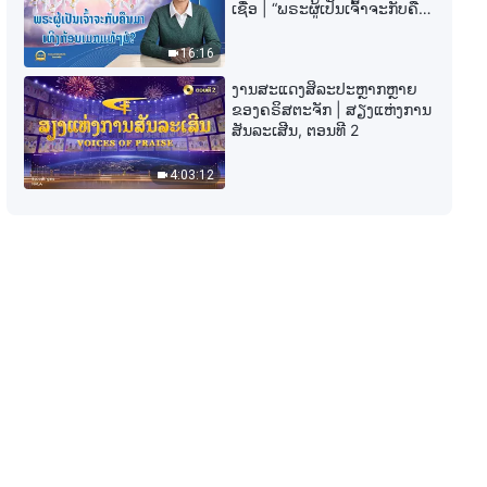
ພຣະທຳປະຈຳວັນຂອງພຣະເຈົ້າ: ການ
ເຊື່ອ | “ພຣະຜູ້ເປັນເຈົ້າຈະກັບຄືນ
ເຂົ້າສູ່ຊີວິດ | ຄັດຕອນ 403
ມາເທິງກ້ອນເມກແທ້ໆບໍ?”
16:16
12:37
ງານສະແດງສິລະປະຫຼາກຫຼາຍ
ຂອງຄຣິສຕະຈັກ | ສຽງແຫ່ງການ
ພຣະທຳປະຈຳວັນຂອງພຣະເຈົ້າ: ການ
ສັນລະເສີນ, ຕອນທີ 2
ເຂົ້າສູ່ຊີວິດ | ຄັດຕອນ 404
4:03:12
10:43
ພຣະທຳປະຈຳວັນຂອງພຣະເຈົ້າ: ການ
ເຂົ້າສູ່ຊີວິດ | ຄັດຕອນ 408
7:23
ພຣະທຳປະຈຳວັນຂອງພຣະເຈົ້າ: ການ
ເຂົ້າສູ່ຊີວິດ | ຄັດຕອນ 409
11:02
ພຣະທຳປະຈຳວັນຂອງພຣະເຈົ້າ: ການ
ເຂົ້າສູ່ຊີວິດ | ຄັດຕອນ 410