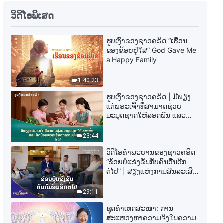
ພຣະທຳປະຈຳວັນຂອງພຣະເຈົ້າ: ການ
ວິດີໂອພິເສດ
ເຂົ້າສູ່ຊີວິດ | ຄັດຕອນ 399
ຮູບເງົາຂອງຊາວຄຣິດ “ເຮືອນ
11:40
ຂອງຂ້ອຍຢູ່ໃສ” God Gave Me
a Happy Family
ພຣະທຳປະຈຳວັນຂອງພຣະເຈົ້າ: ການ
ເຂົ້າສູ່ຊີວິດ | ຄັດຕອນ 400
1:40:23
5:48
ຮູບເງົາຂອງຊາວຄຣິດ | ມີພຽງ
ແຕ່ພຣະເຈົ້າທີ່ສາມາດຊ່ວຍ
ມະນຸດຊາດໃຫ້ລອດພົ້ນ ແລະ
ພຣະທຳປະຈຳວັນຂອງພຣະເຈົ້າ: ການ
ປົດປ່ອຍພວກເຮົາຈາກຄວາມ
ເຂົ້າສູ່ຊີວິດ | ຄັດຕອນ 401
ເຈັບປວດ (ໄຮໄລ້)
23:44
6:11
ວິດີໂອຄຳພະຍານຂອງຊາວຄຣິດ
“ຂ້ອຍບໍ່ແຂ່ງຂັນກັບຄົນອື່ນອີກ
ພຣະທຳປະຈຳວັນຂອງພຣະເຈົ້າ: ການ
ຕໍ່ໄປ” | ສຽງແຫ່ງການສັນລະເສີນ
ເຂົ້າສູ່ຊີວິດ | ຄັດຕອນ 402
2026
29:11
4:34
ຊຸດຄຳເທດສະໜາ: ການ
ສະແຫວງຫາຄວາມຈິງໃນຄວາມ