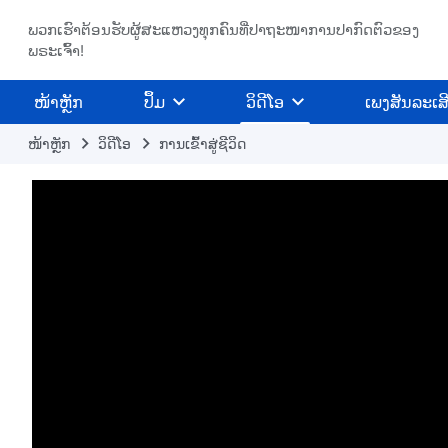
ພວກເຮົາຕ້ອນຮັບຜູ້ສະແຫວງທຸກຄົນທີ່ປາຖະໜາການປາກົດຕົວຂອງ
ພຣະເຈົ້າ!
​ໜ້າຫຼັກ
ປຶ້ມ
ວິ​ດີ​ໂອ
ເພງສັນລະເສ
ໜ້າຫຼັກ
​ວິ​ດີ​ໂອ
ການເຂົ້າສູ່ຊີວິດ