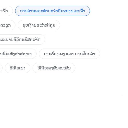
ພຽງເມື່ອເຈົ້າໄດ້ຮັບອິດສະຫຼະຈາກອິດທິພົນແຫ່ງຄວາມມືດເທົ່າ
ື່ອຂອງເຈົ້າໃນພຣະເຈົ້າ, ເຈົ້າຕ້ອງພະຍາຍາມສະແຫວງຫາເປົ້າໝາຍນີ້.
ເຈົ້າ
ການອ່ານພຣະທຳປະຈຳວັນຂອງພຣະເຈົ້າ
ນພໍໃຈກັບສະພາບການປັດຈຸບັນຂອງເລື່ອງຕ່າງໆ. ພວກເຈົ້າບໍ່ສາມາດສອງ
່ງນັ້ນ. ພວກເຈົ້າຄວນຄິດເຖິງພຣະເຈົ້າຢູ່ທຸກປະການ ແລະ ຕະຫຼອດ
ຮັດວຽກ
ຮູບເງົາພຣະກິດຕິຄຸນ
ໃດກໍ່ຕາມທີ່ພວກເຈົ້າກ່າວ ຫຼື ກະທຳ ພວກເຈົ້າຄວນເຫັນແກ່
ະສາມາດສອດຄ່ອງກັບເຈດຕະນາຂອງພຣະເຈົ້າ.
ພະຍານຊີວິດຄຣິສຕະຈັກ
ການຂົ່ມເຫັງສາສະໜາ
ການຮ້ອງເພງ ແລະ ການຟ້ອນລຳ
ວິດີໂອເພງ
ວິດີໂອເພງສັນລະເສີນ