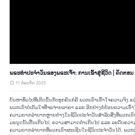
ພຣະທຳປະຈຳວັນຂອງພຣະເຈົ້າ: ການເຂົ້າສູ່ຊີວິດ | ຄັດຕອ
11 ກໍລະກົດ 2025
ບັນຫາທົ່ວໄປທີ່ເກີດຂຶ້ນກັບທຸກຄົນກໍຄື ພວກເຂົາເຂົ້າໃຈຄວາມຈິງ ແຕ
ພວກເຂົາບໍ່ເຕັມໃຈທີ່ຈະຈ່າຍລາຄາ ແລະ ອີກຢ່າງກໍຍ້ອນຄວາມເຂົ້າໃ
ຄວາມຍາກລຳບາກຫຼາຍຢ່າງໃນຊີວິດປະຈຳວັນສຳລັບສິ່ງທີ່ພວກເຂົາເ
ມະນຸດນັ້ນຕື້ນເກີນໄປ, ຄວາມສາມາດຕໍ່າເກີນໄປ ແລະ ລະດັບຄວາມ
ຄວາມຍາກລຳບາກທີ່ພວກເຂົາຜະເຊີນໃນຊີວິດປະຈຳວັນໄດ້. ພວກເຂົາ