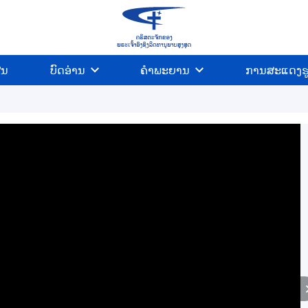
ີນ
ບົດອ່ານ
ຄຳພະຍານ
ການສະແດງຮ