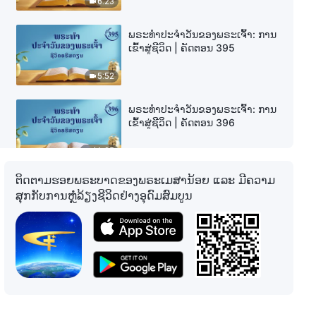
6:23
ພຣະທຳປະຈຳວັນຂອງພຣະເຈົ້າ: ການ
ເຂົ້າສູ່ຊີວິດ | ຄັດຕອນ 395
5:52
ພຣະທຳປະຈຳວັນຂອງພຣະເຈົ້າ: ການ
ເຂົ້າສູ່ຊີວິດ | ຄັດຕອນ 396
11:05
ຕິດຕາມຮອຍພຣະບາດຂອງພຣະເມສານ້ອຍ ແລະ ມີຄວາມ
ພຣະທຳປະຈຳວັນຂອງພຣະເຈົ້າ: ການ
ສຸກກັບການຫຼໍ່ລ້ຽງຊີວິດຢ່າງອຸດົມສົມບູນ
ເຂົ້າສູ່ຊີວິດ | ຄັດຕອນ 397
7:47
ພຣະທຳປະຈຳວັນຂອງພຣະເຈົ້າ: ການ
ເຂົ້າສູ່ຊີວິດ | ຄັດຕອນ 398
5:07