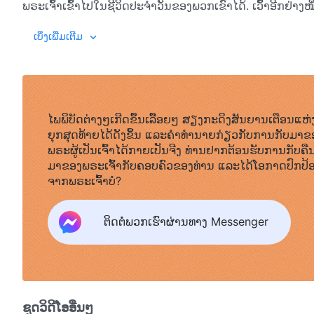
ພຣະເຈົ້າເຂົ້າໄປໃນຊີວິດປະຈຳວັນຂອງພວກເຂົາໄດ້. ເວົ້າອີກຢ່າງໜຶ່ງ
ຂອງເຂົາ, ຜູ້ຄົນບໍ່ມີຄວາມສຳພັນຫຍັງກັບພຣະເຈົ້າເລີຍ. ນັ້ນຄືສິ່
ຕົວຢ່າງເຊັ່ນ ການເຊື່ອໃນພຣະເຢຊູ. ບໍ່ວ່າຄົນໆໜຶ່ງຫາກໍ່ເລີ່ມເຊື່
ເບິ່ງເພີ່ມເຕີມ
ບໍ່ເຮັດໃຫ້ຜູ້ຄົນຖືກຮັບ ແລະ ເຮັດໃຫ້ສົມບູນໂດຍພຣະອົງ. ແທ້ຈິງແລ້
ສະຫວັນ” ທີ່ພວກເຂົາມີ ແລະ ສະແດງໃຫ້ເຫັນເຖິງ “ທັກສະ” ທີ່ພວກເຂ
ແຕ່ເປັນຍ້ອນຄວາມສາມາດໃນການເຂົ້າໃຈຂອງຜູ້ຄົນບໍ່ພຽງພໍ. ຄົນໆໜ
ຫ້າຄຳ ເຂົ້າໃນຊີວິດປະຈຳວັນຂອງພວກເຂົາ, ແຕ່ບໍ່ໄດ້ສ້າງຄວາ
ປາດຖະໜາເດີມຂອງພຣະເຈົ້າ; ກົງກັນຂ້າມ ຄວາມເຊື່ອຂອງພວກເຂ
ພວກເຂົາໃນພຣະເຈົ້າກໍບໍ່ໄດ້ເຕີບໂຕແມ່ນແຕ່ໜ້ອຍດຽວ. ການສະແຫວງ
ຄວາມຄິດເຫັນກ່ຽວກັບສາດສະໜາທີ່ພວກເຂົາມີໃນອະດີດ ແລະ ວິທີ
ຈະປະຖິ້ມຄວາມເຊື່ອຂອງພວກເຂົາ, ແຕ່ພວກເຂົາກໍ່ບໍ່ໄດ້ອຸທິດຕົນໃຫ້ກ
ປ່ຽນແປງຫຼັງຈາກທີ່ຮັບເອົາພຣະທໍາຂອງພຣະເຈົ້າ ແລະ ເລີ່ມຕົ້
ໄພພິບັດຕ່າງໆເກີດຂຶ້ນເລື້ອຍໆ ສຽງກະດິງສັນຍານເຕືອນແຫ່
ອ່ອນນ້ອມຕໍ່ພຣະອົງ. ຄວາມເຊື່ອຂອງພວກເຂົາໃນພຣະເຈົ້າເປັນ
ຄວາມເຊື່ອທີ່ຜິດຂອງພວກເຂົາ. ເມື່ອຜູ້ຄົນເລີ່ມຕົ້ນເຊື່ອໃນພ
ຍຸກສຸດທ້າຍໄດ້ດັງຂຶ້ນ ແລະຄໍາທໍານາຍກ່ຽວກັບການກັບມາຂ
ເຂົາຫຍັບເຂົ້າໃກ້ມັນດ້ວຍຕາຂ້າງໜຶ່ງເປີດ ແລະ ຕາອີກຂ້າງປິດຢູ່
ພວກເຂົາດຳລົງຊີວິດ ແລະ ມີປະຕິສຳພັນຕໍ່ກັບຄົນອື່ນໂດຍອີງໃ
ພຣະຜູ້ເປັນເຈົ້າໄດ້ກາຍເປັນຈີງ ທ່ານຢາກຕ້ອນຮັບການກັບຄື
ພຣະທຳ
, ເຫຼັ້ມທີ 1. ການປາກົດຕົວ ແລະ ພາລະກິດຂອງພຣະ
ຢູ່ໃນສະພາວະສັບສົນເຊັ່ນນີ້ ແລະ ຕາຍຢ່າງປິດສະໜາ. ແມ່ນຫຍັງຄືປະເດັ
ຄົນໆໜຶ່ງສາມາດເວົ້າໄດ້ວ່າ ກໍລະນີເຊັ່ນນີ້ແມ່ນເກີດຂຶ້ນສຳລັບເກົ
ມາຂອງພຣະເຈົ້າກັບຄອບຄົວຂອງທ່ານ ແລະໄດ້ໂອກາດປົກປ້
ຈິງ, ເຈົ້າຕ້ອງວາງຕີນບົນ ເສັ້ນທາງທີ່ຖືກຕ້ອງ. ຖ້າເຈົ້າເຊື່ອໃນພ
ຊີວິດໃໝ່ຫຼັງຈາກທີ່ເລີ່ມຕົ້ນເຊື່ອໃນພຣະເຈົ້າ. ມະນຸດລົ້ມເຫຼວໃນ
ຈາກພຣະເຈົ້າບໍ?
ຫາເພື່ອຮັກພຣະເຈົ້າ ແລະ ຮູ້ຈັກພຣະເຈົ້າ. ຜ່ານການສ່ອງສະຫ
ຄວາມຈິງ, ປະຕິບັດຕາມມັນ.
ສາມາດກິນ ແລະ ດື່ມພຣະທໍາຂອງພຣະອົງ, ສ້າງຄວາມເຂົ້າໃຈທີ່ແທ້ຈິ
ຕິດຕໍ່ພວກເຮົາຜ່ານທາງ Messenger
ມາຈາກຫົວໃຈສ່ວນເລິກຂອງເຈົ້າ. ເວົ້າອີກຢ່າງໜຶ່ງກໍຄື ເມື່ອຄວາມຮ
ທຳລາຍ ຫຼື ຂວາງທາງຄວາມຮັກຂອງເຈົ້າທີ່ໃຫ້ກັບພຣະອົງໄດ້. ເມື່ອນັ້
ພຣະເຈົ້າ. ສິ່ງນີ້ພິສູດໃຫ້ເຫັນວ່າ ເຈົ້າເປັນຄົນຂອງພຣະເຈົ້າ ຍ້
ອີກທີ່ສາມາດຄອບຄອງເຈົ້າໄດ້. ຜ່ານປະສົບການຂອງເຈົ້າ, ຜ່ານຜົນຕ
ສາມາດສ້າງຄວາມຮັກທີ່ບໍ່ມີເງື່ອນໄຂໃຫ້ກັບພຣະເຈົ້າ ແລະ ເມື່ອເຈ
ຊຸດວິດີໂອອື່ນໆ