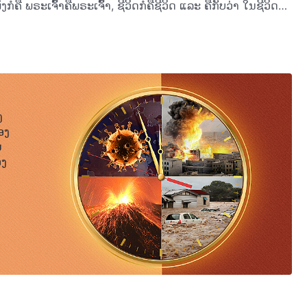
ກໍຄື ພຣະເຈົ້າຄືພຣະເຈົ້າ, ຊີວິດກໍຄືຊີວິດ ແລະ ຄືກັບວ່າ ໃນຊີວິດ
ງທີ່ທຸກຄົນຄິດ. ໃນຄວາມເປັນຈິງ ການເຊື່ອພຣະເຈົ້າໃນລັກສະນະນັ້ນ ຈະ
ອ ຫຼື ເຊື່ອມາເປັນເວລາດົນແລ້ວກໍຕາມ ທຸກຄົນພຽງແຕ່ນໍາໃຊ້ “ພອນ
ວ ບໍ່ແມ່ນເປັນຍ້ອນພຣະທໍາຂອງພຣະເຈົ້າບໍ່ເປັນທີ່ຮູ້ຈັກຢ່າງສົມບູນ
ົາມີ. ຜູ້ຄົນພຽງແຕ່ເພີ່ມ “ຄວາມເຊື່ອໃນພຣະເຈົ້າ”, ເຊິ່ງເປັນຄຳສັບ
ຶ່ງສາມາດເວົ້າໄດ້ວ່າ ເກືອບບໍ່ມີຄົນໃດເລີຍທີ່ເຮັດຕາມຄວາມ
ມປ່ຽນແປງຫຍັງໃຫ້ກັບອຸປະນິໄສຂອງພວກເຂົາ ແລະ ຄວາມເຊື່ອຂອງ
ົາທີ່ຢູ່ໃນພຣະເຈົ້າແມ່ນຂຶ້ນກັບຄວາມປາດຖະໜາຂອງພວກເຂົາເອງ,
ຫາຂອງພວກເຂົາບໍ່ເຢັນບໍ່ຮ້ອນ. ພວກເຂົາບໍ່ໄດ້ເວົ້າວ່າ ພວກເຂົາ
ການເຮັດສິ່ງຕ່າງໆຂອງພວກເຂົາ. ມີພຽງໜ້ອຍຄົນທີ່ຮັບການ
ັບພຣະເຈົ້າທັງໝົດ. ພວກເຂົາບໍ່ເຄີຍຮັກພຣະເຈົ້າຢ່າງແທ້ຈິງ ຫຼື
ນເຮັດຕາມເຈດຕະນາຂອງພຣະອົງ. ກົງກັນຂ້າມ ພວກເຂົາຍຶດໝັ້ນໃນ
ງ
ການປະສົມປະສານລະຫວ່າງຈິງໃຈ ແລະ ແກ້ງເຮັດໄປພ້ອມໆກັນ; ພວກ
ຣະເຈົ້າ ພວກເຂົາພຽງແຕ່ເຊື່ອອີງຕາມລະບຽບປະເພນີຂອງສາສະໜາ ແລະ
ອງ
 ແລະ ບໍ່ຈິງຈັງໃນການປະຕິບັດຄວາມເຊື່ອຂອງພວກເຂົາ. ພວກເຂົາສືບຕໍ່
ສ່ຮາກຖານປັດຊະຍາກ່ຽວກັບຄວາມສໍາພັນທາງໂລກຂອງພວກເຂົາເອງ.
ນ
ເຈົ້າ. ເນື່ອງຈາກເຈົ້າເຊື່ອໃນພຣະເຈົ້າ, ເຈົ້າຄວນດຳລົງຊີວິດຢູ່ເພື່ອຄວາມຈິງ
ນຂອງທຸກສິ່ງເຫຼົ່ານັ້ນ? ວັນນີ້ ເພື່ອເຈົ້າເຊື່ອໃນພຣະເຈົ້າທີ່ແທ້
້າຄົນໃນທຸກໆສິບຄົນ. ມີພຽງໜ້ອຍຄົນທີ່ກຳນົດແຜນອື່ນ ແລະ ເລີ່ມຕົ້ນ
ອງ
ຣະເຈົ້າ, ເຈົ້າບໍ່ຄວນສະແຫວງຫາພຽງໄດ້ຮັບພອນເທົ່ານັ້ນ ແຕ່ ສະແຫວງ
ການເຮັດຕາມພຣະທໍາຂອງພຣະເຈົ້າທີ່ເປັນຄວາມຈິງ ຫຼື ຖືວ່າມັນເປັນ
ວ່າງຂອງພຣະອົງ ແລະ ຜ່ານການສະແຫວງຫາຂອງເຈົ້າເອງ ເຈົ້າ
ງກ່ຽວກັບພຣະເຈົ້າ ແລະ ມີຄວາມຮັກທີ່ແທ້ຈິງໃຫ້ກັບພຣະເຈົ້າເຊິ່ງ
ັກຂອງເຈົ້າທີ່ໃຫ້ກັບພຣະເຈົ້າແມ່ນແທ້ຈິງທີ່ສຸດ ແລະ ບໍ່ມີໃຜສາມາດ
ນ ເຈົ້າຈຶ່ງຈະຢູ່ໃນເສັ້ນທາງທີ່ຖືກຕ້ອງຂອງຄວາມເຊື່ອຂອງເຈົ້າໃນ
ອນຫົວໃຈຂອງເຈົ້າຢູ່ໃນການຄອບຄອງຂອງພຣະເຈົ້າແລ້ວ ແລະ ບໍ່ມີສິ່ງອື່ນ
າມມາທີ່ເຈົ້າໄດ້ຮັບ ແລະ ຜ່ານພາລະກິດຂອງພຣະເຈົ້າ, ເຈົ້າຈຶ່ງ
ົ້າເຮັດໄດ້ເຊັ່ນນັ້ນ, ເຈົ້າຈະເປັນອິດສະຫຼະຈາກອິດທິພົນຂອງຊາຕານ