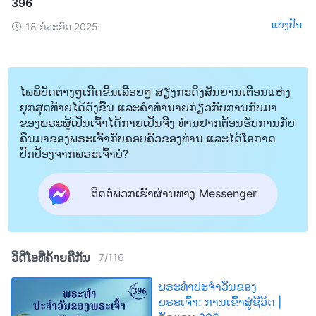
396
ແບ່ງປັນ
18 ກໍລະກົດ 2025
ໄພພິບັດຕ່າງໆເກີດຂຶ້ນເລື້ອຍໆ ສຽງກະດິງສັນຍານເຕືອນແຫ່ງ
ຍຸກສຸດທ້າຍໄດ້ດັງຂຶ້ນ ແລະຄໍາທໍານາຍກ່ຽວກັບການກັບມາ
ຂອງພຣະຜູ້ເປັນເຈົ້າໄດ້ກາຍເປັນຈີງ ທ່ານຢາກຕ້ອນຮັບການກັບ
ຄືນມາຂອງພຣະເຈົ້າກັບຄອບຄົວຂອງທ່ານ ແລະໄດ້ໂອກາດ
ປົກປ້ອງຈາກພຣະເຈົ້າບໍ?
ຕິດຕໍ່ພວກເຮົາຜ່ານທາງ Messenger
ວິດີໂອທີ່ຄ້າຍຄືກັນ
7
/
116
ພຣະທຳປະຈຳວັນຂອງ
ພຣະເຈົ້າ: ການເຂົ້າສູ່ຊີວິດ |