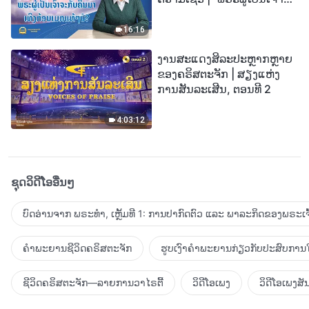
ກັບຄືນມາເທິງກ້ອນເມກແທ້ໆບໍ?”
16:16
ງານສະແດງສິລະປະຫຼາກຫຼາຍ
ຂອງຄຣິສຕະຈັກ | ສຽງແຫ່ງ
ການສັນລະເສີນ, ຕອນທີ 2
4:03:12
ຊຸດວິດີໂອອື່ນໆ
ບົດອ່ານຈາກ ພຣະທຳ, ເຫຼັ້ມທີ 1: ການປາກົດຕົວ ແລະ ພາລະກິດຂອງພຣະເຈົ
ຄຳພະຍານຊີວິດຄຣິສຕະຈັກ
ຮູບເງົາຄຳພະຍານກ່ຽວກັບປະສົບການໃ
ຊີວິດຄຣິສຕະຈັກ—ລາຍການວາໄຣຕີ້
ວິດີໂອເພງ
ວິດີໂອເພງສັ