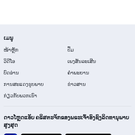
​ເມ​ນູ
​ໜ້າຫຼັກ
ປຶ້ມ
ວິ​ດີ​ໂອ
ເພງສັນລະເສີນ
ບົດອ່ານ
ຄຳພະຍານ
ການສະແດງຮູບພາບ
ຂ່າວສານ
ກ່ຽວກັບພວກເຮົາ
ດາວໂຫຼດແອັບ ຄຣິສຕະຈັກຂອງພຣະເຈົ້າອົງຊົງລິດທານຸພາບ
ສູງສຸດ