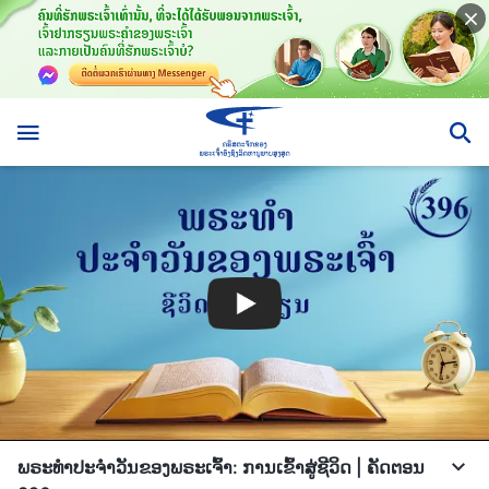
ພຣະທຳປະຈຳວັນຂອງພຣະເຈົ້າ: ການເຂົ້າສູ່ຊີວິດ | ຄັດຕອນ