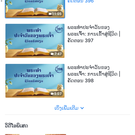
ຄັດຕອນ 396
11:05
ພຣະທຳປະຈຳວັນຂອງ
ພຣະເຈົ້າ: ການເຂົ້າສູ່ຊີວິດ |
ຄັດຕອນ 397
7:47
ພຣະທຳປະຈຳວັນຂອງ
ພຣະເຈົ້າ: ການເຂົ້າສູ່ຊີວິດ |
ຄັດຕອນ 398
5:07
ເບິ່ງເພີ່ມເຕີມ
ວິດີໂອພິເສດ