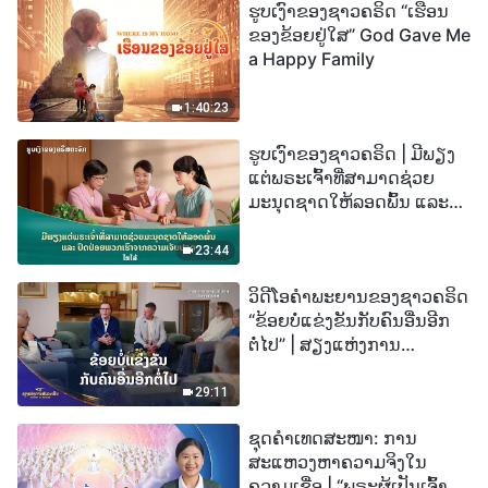
ຮູບເງົາຂອງຊາວຄຣິດ “ເຮືອນ
ຂອງຂ້ອຍຢູ່ໃສ” God Gave Me
a Happy Family
1:40:23
ຮູບເງົາຂອງຊາວຄຣິດ | ມີພຽງ
ແຕ່ພຣະເຈົ້າທີ່ສາມາດຊ່ວຍ
ມະນຸດຊາດໃຫ້ລອດພົ້ນ ແລະ
ປົດປ່ອຍພວກເຮົາຈາກຄວາມ
ເຈັບປວດ (ໄຮໄລ້)
23:44
ວິດີໂອຄຳພະຍານຂອງຊາວຄຣິດ
“ຂ້ອຍບໍ່ແຂ່ງຂັນກັບຄົນອື່ນອີກ
ຕໍ່ໄປ” | ສຽງແຫ່ງການ
ສັນລະເສີນ 2026
29:11
ຊຸດຄຳເທດສະໜາ: ການ
ສະແຫວງຫາຄວາມຈິງໃນ
ຄວາມເຊື່ອ | “ພຣະຜູ້ເປັນເຈົ້າຈະ