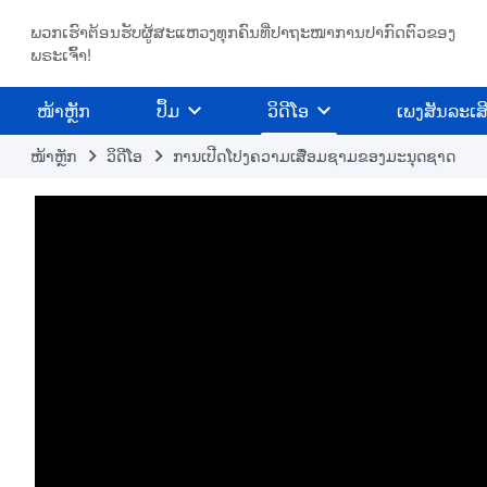
ພວກເຮົາຕ້ອນຮັບຜູ້ສະແຫວງທຸກຄົນທີ່ປາຖະໜາການປາກົດຕົວຂອງ
ພຣະເຈົ້າ!
​ໜ້າຫຼັກ
ປຶ້ມ
ວິ​ດີ​ໂອ
ເພງສັນລະເສ
ໜ້າຫຼັກ
​ວິ​ດີ​ໂອ
ການເປີດໂປງຄວາມເສື່ອມຊາມຂອງມະນຸດຊາດ