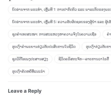
ບົດອ່ານຈາກ ພຣະທຳ, ເຫຼັ້ມທີ 1: ການປາກົດຕົວ ແລະ ພາລະກິດຂອງພຣະ
ບົດອ່ານຈາກ ພຣະທຳ, ເຫຼັ້ມທີ 5: ຄວາມຮັບຜິດຊອບຂອງຜູ້ນໍາ ແລະ ຜູ້ເ
ຊຸດຄຳເທດສະໜາ: ການສະແຫວງຫາຄວາມຈິງໃນຄວາມເຊື່ອ
ຄຳ
ຮູບເງົາຄຳພະຍານກ່ຽວກັບປະສົບການໃນຊີວິດ
ຮູບເງົາກ່ຽວກັບ
ຊຸດວິດີໂອເພງປະສານສຽງ
ຊີວິດຄຣິສຕະຈັກ—ລາຍການວາໄຣຕີ້
ຮູບເງົາຄັດຫຍໍ້ທີ່ແນະນໍາ
Leave a Reply