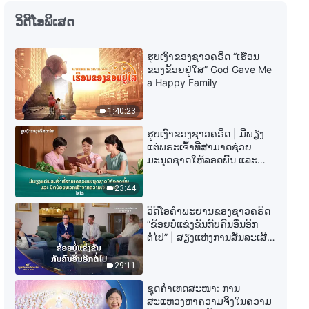
ພຣະທຳປະຈຳວັນຂອງພຣະເຈົ້າ: ການ
ວິດີໂອພິເສດ
ເປີດໂປງຄວາມເສື່ອມຊາມຂອງ
ມະນຸດຊາດ | ຄັດຕອນ 317
ຮູບເງົາຂອງຊາວຄຣິດ “ເຮືອນ
12:43
ຂອງຂ້ອຍຢູ່ໃສ” God Gave Me
a Happy Family
ພຣະທຳປະຈຳວັນຂອງພຣະເຈົ້າ: ການ
ເປີດໂປງຄວາມເສື່ອມຊາມຂອງ
1:40:23
ມະນຸດຊາດ | ຄັດຕອນ 319
7:58
ຮູບເງົາຂອງຊາວຄຣິດ | ມີພຽງ
ແຕ່ພຣະເຈົ້າທີ່ສາມາດຊ່ວຍ
ມະນຸດຊາດໃຫ້ລອດພົ້ນ ແລະ
ພຣະທຳປະຈຳວັນຂອງພຣະເຈົ້າ: ການ
ປົດປ່ອຍພວກເຮົາຈາກຄວາມ
ເປີດໂປງຄວາມເສື່ອມຊາມຂອງ
ເຈັບປວດ (ໄຮໄລ້)
23:44
ມະນຸດຊາດ | ຄັດຕອນ 320
9:06
ວິດີໂອຄຳພະຍານຂອງຊາວຄຣິດ
“ຂ້ອຍບໍ່ແຂ່ງຂັນກັບຄົນອື່ນອີກ
ພຣະທຳປະຈຳວັນຂອງພຣະເຈົ້າ: ການ
ຕໍ່ໄປ” | ສຽງແຫ່ງການສັນລະເສີນ
ເປີດໂປງຄວາມເສື່ອມຊາມຂອງ
2026
ມະນຸດຊາດ | ຄັດຕອນ 321
29:11
7:21
ຊຸດຄຳເທດສະໜາ: ການ
ສະແຫວງຫາຄວາມຈິງໃນຄວາມ