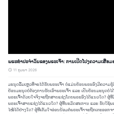
ພຣະທຳປະຈຳວັນຂອງພຣະເຈົ້າ: ການເປີດໂປງຄວາມເສື່ອ
11 ກຸມພາ 2026
ມະນຸດລົ້ມເຫຼວທີ່ຈະໄດ້ຮັບພຣະເຈົ້າ ບໍ່ແມ່ນຍ້ອນພຣະອົງມີຄວາມຮູ
ຍ້ອນມະນຸດບໍ່ຕ້ອງການຮັບເອົາພຣະເຈົ້າ ແລະ ເປັນຍ້ອນມະນຸດບໍ
ພຣະເຈົ້າດ້ວຍໃຈຈິງຈະຖືກສາບແຊ່ງໂດຍພຣະອົງໄດ້ແນວໃດ? ຜູ້ທີ່ມີຄ
ພຣະເຈົ້າສາບແຊ່ງໄດ້ແນວໃດ? ຜູ້ທີ່ນະມັດສະການ ແລະ ຮັບໃຊ້
ໄໝ້ໄດ້ຢ່າງໃດ? ຜູ້ທີ່ເຕັມໃຈອ່ອນນ້ອມຕໍ່ພຣະເຈົ້າຈະຖືກເຕະອອ