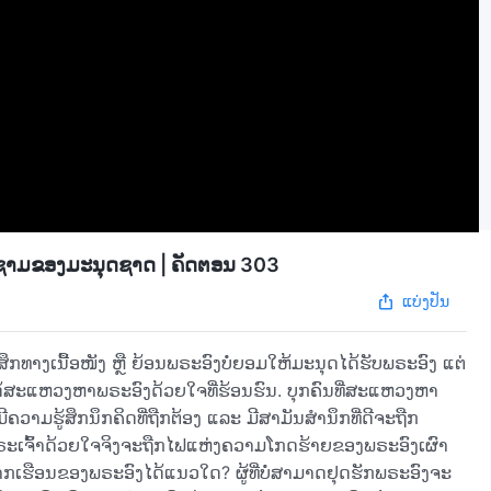
ມຊາມຂອງມະນຸດຊາດ | ຄັດຕອນ 303
ແບ່ງປັນ
້ສຶກທາງເນື້ອໜັງ ຫຼື ຍ້ອນພຣະອົງບໍ່ຍອມໃຫ້ມະນຸດໄດ້ຮັບພຣະອົງ ແຕ່
່ໄດ້ສະແຫວງຫາພຣະອົງດ້ວຍໃຈທີ່ຮ້ອນຮົນ. ບຸກຄົນທີ່ສະແຫວງຫາ
ວາມຮູ້ສຶກນຶກຄິດທີ່ຖືກຕ້ອງ ແລະ ມີສາມັນສໍານຶກທີ່ດີຈະຖືກ
ພຣະເຈົ້າດ້ວຍໃຈຈິງຈະຖືກໄຟແຫ່ງຄວາມໂກດຮ້າຍຂອງພຣະອົງເຜົາ
ກຈາກເຮືອນຂອງພຣະອົງໄດ້ແນວໃດ? ຜູ້ທີ່ບໍ່ສາມາດຢຸດຮັກພຣະອົງຈະ