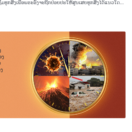
ິ້ມທຸກສິ່ງເພື່ອພຣະອົງຈະຖືກປ່ອຍປະໃຫ້ສູນເສຍທຸກສິ່ງໄດ້ແນວໃດ?
ຊັບສິນຂອງຕົນເພື່ອພຣະເຈົ້າ, ບໍ່ເຕັມໃຈທີ່ຈະອຸທິດຄວາມພະຍາຍາມ
ພາລະກິດຂອງພຣະເຈົ້າ. ການບໍ່ປ່ຽນແປງອຸປະນິໄສຄືການເປັນປໍລະປັກຕໍ່ພຣະເຈົ້າ
ະທໍາເກີນໄປ, ສິ່ງທີ່ພຣະເຈົ້າເຮັດເກີນໄປແມ່ນບໍ່ກົງກັບແນວຄິດຂອງ
ມເທໃນຄວາມພະຍາຍາມຂອງພວກເຈົ້າ ພວກເຈົ້າກໍຍັງຈະບໍ່ສາມາດໄດ້
າ. ພວກເຈົ້າບໍ່ຮູ້ບໍວ່າ ພວກເຈົ້າເປັນຜົນຜະລິດທີ່ມີຂໍ້ບົກຜ່ອງ
າຊ້າກວ່າຄວາມເປັນມະນຸດຂອງພວກເຈົ້າ? ພວກເຈົ້າບໍ່ຮູ້ບໍວ່າແມ່ນຫຍັງ
້ນພວກເຈົ້າວ່າ ບິດາຂອງໝາປ່າ, ມານດາຂອງໝາປ່າ, ບຸດຂອງໝາປ່າ ແລະ
ງ
ໝາປ່າ ແລະ ພວກເຈົ້າຄວນຮູ້ຈັກຕົວຕົນຂອງພວກເຈົ້າເອງ ແລະ ຢ່າ
ອງ
ກຸ່ມທີ່ບໍ່ແມ່ນມະນຸດທີ່ຊົ່ວຮ້າຍທີ່ສຸດໃນທ່າມກາງມະນຸດຊາດ. ພວກເຈົ້າບໍ່
ນ
ເຮັດພາລະກິດທ່າມກາງພວກເຈົ້າ? ຖ້າຄວາມຮູ້ສຶກນຶກຄິດຂອງພວກເຈົ້າບໍ່
ອງ
່ສາມາດເຮັດວຽກເປັນປົກກະຕິ, ແລ້ວພວກເຈົ້າກໍຈະບໍ່ມີວັນຫຼຸດພົ້ນ
ແຫ່ງການສາບແຊ່ງໄດ້ ແລະ ຈະບໍ່ມີທາງໜີພົ້ນວັນແຫ່ງການລົງໂທດ
່າ. ໂດຍທໍາມະຊາດແລ້ວ ພວກເຈົ້າຄືຝູງໝາປ່າທີ່ຫິວໂຫຍ, ເປັນສິ່ງເສດ
ກິດຕໍ່ພວກເຈົ້າເພື່ອຮັບຄວາມນິຍົມຊົມຊອບ ແຕ່ຍ້ອນມີຄວາມຈໍາເປັນ
ຸດພາລະກິດຂອງເຮົາ ແລະ ຈະບໍ່ເຮັດພາລະກິດຕໍ່ພວກເຈົ້າອີກ; ໃນທາງ
້ເຮົາພໍໃຈ ແລະ ດ້ວຍວິທີນີ້ ກໍຈະປະຖິ້ມພວກເຈົ້າຕະຫຼອດໄປ
້ນ, ພວກເຈົ້າປາດຖະໜາທີ່ເຂົ້າກັບເຮົາໃຫ້ໄດ້ບໍ ຫຼື ເປັນປໍລະປັກກັບເຮົາ?