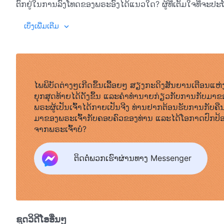
ຕົກຢູ່ໃນການລົງໂທດຂອງພຣະອົງໄດ້ແນວໃດ? ຜູ້ທີ່ເຕັມໃຈທີ່ຈະປະຖ
ມະນຸດບໍ່ເຕັມໃຈທີ່ຈະສະແຫວງຫາພຣະເຈົ້າ, ບໍ່ເຕັມໃຈທີ່ຈະສະຫຼະ
ພຣະທຳ
, ເຫຼັ້ມທີ 1. ການປາກົດຕົວ ແລະ 
ເບິ່ງເພີ່ມເຕີມ
ຕະຫຼອດຊີວິດເພື່ອພຣະເຈົ້າ ແຕ່ກົງກັນຂ້າມພາກັນເວົ້າວ່າພຣະອົງກ
ມະນຸດ. ດ້ວຍຄວາມເປັນມະນຸດແບບນີ້, ເຖິງແມ່ນວ່າພວກເຈົ້າທຸ້
ຮັບການເຫັນດີຈາກພຣະເຈົ້າ, ແຮງໄກຖ້າພວກເຈົ້າບໍ່ສະແຫວງຫາພຣະເຈົ້
ຂອງມະນຸດຊາດ? ພວກເຈົ້າບໍ່ຮູ້ບໍວ່າ ບໍ່ມີຄວາມເປັນມະນຸດໃດທີ່ຕໍ່
ທີ່ຄົນອື່ນເອີ້ນພວກເຈົ້າ? ຜູ້ຄົນທີ່ຮັກພຣະເຈົ້າຢ່າງແທ້ຈິງເອີ
ໄພພິບັດຕ່າງໆເກີດຂຶ້ນເລື້ອຍໆ ສຽງກະດິງສັນຍານເຕືອນແຫ່
ລູກຫຼານຂອງໝາປ່າ; ພວກເຈົ້າແມ່ນທາຍາດຂອງໝາປ່າ, ຜູ້ຄົນຂອງ
ຍຸກສຸດທ້າຍໄດ້ດັງຂຶ້ນ ແລະຄໍາທໍານາຍກ່ຽວກັບການກັບມາຂ
ໄດ້ລືມມັນ. ຢ່າໄດ້ຄິດວ່າ ພວກເຈົ້າເປັນສິ່ງທີ່ສູງສົ່ງ: ພວກເຈົ້າເປັນ
ພຣະຜູ້ເປັນເຈົ້າໄດ້ກາຍເປັນຈີງ ທ່ານຢາກຕ້ອນຮັບການກັບຄື
ຮູ້ສິ່ງນີ້ເລີຍບໍ? ພວກເຈົ້າຮູ້ບໍວ່າ ເຮົາຕ້ອງສ່ຽງເທົ່າໃດໂດຍການ
ມາຂອງພຣະເຈົ້າກັບຄອບຄົວຂອງທ່ານ ແລະໄດ້ໂອກາດປົກປ້
ສາມາດກັບມາເປັນປົກກະຕິອີກຄັ້ງ ແລະ ສາມັນສໍານຶກຂອງພວກເຈົ້າບໍ
ຈາກພຣະເຈົ້າບໍ?
ອອກຈາກສາຍານາມ “ໝາປ່າ” ໄດ້, ພວກເຈົ້າຈະບໍ່ມີທາງໜີພົ້ນວັນ
ຂອງພວກເຈົ້າໄດ້. ພວກເຈົ້າເກີດມາຕໍ່າຕ້ອຍ ແລະ ເປັນສິ່ງທີ່ບໍ່ມີຄ
ຕິດຕໍ່ພວກເຮົາຜ່ານທາງ Messenger
ເຫຼືອ ແລະ ກອງຂີ້ເຫຍື້ອ ແລະ ບໍ່ຄືພວກເຈົ້າ ເຮົາບໍ່ໄດ້ເຮັດພາລະ
ຕ້ອງເຮັດພາລະກິດ. ຖ້າພວກເຈົ້າຍັງສືບຕໍ່ກະບົດແບບນີ້, ເຮົາຈະຢ
ກົງກັນຂ້າມ, ເຮົາຈະໂອນພາລະກິດຂອງເຮົາໃຫ້ກັບກຸ່ມອື່ນທີ່ເຮັດໃຫ
ເພາະວ່າເຮົາບໍ່ເຕັມໃຈເຝົ້າເບິ່ງຜູ້ຄົນທີ່ເປັນປໍລະປັກກັບເຮົາ. ສະນັ
ຊຸດວິດີໂອອື່ນໆ