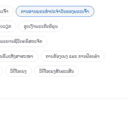
ເຈົ້າ
ການອ່ານພຣະທຳປະຈຳວັນຂອງພຣະເຈົ້າ
ຮັດວຽກ
ຮູບເງົາພຣະກິດຕິຄຸນ
ພະຍານຊີວິດຄຣິສຕະຈັກ
ການຂົ່ມເຫັງສາສະໜາ
ການຮ້ອງເພງ ແລະ ການຟ້ອນລຳ
ວິດີໂອເພງ
ວິດີໂອເພງສັນລະເສີນ