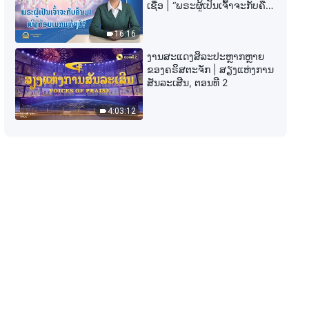
ພຣະທຳປະຈຳວັນຂອງພຣະເຈົ້າ: ການ
ເຊື່ອ | “ພຣະຜູ້ເປັນເຈົ້າຈະກັບຄືນ
ເປີດໂປງຄວາມເສື່ອມຊາມຂອງ
ມາເທິງກ້ອນເມກແທ້ໆບໍ?”
ມະນຸດຊາດ | ຄັດຕອນ 323
16:16
10:55
ງານສະແດງສິລະປະຫຼາກຫຼາຍ
ຂອງຄຣິສຕະຈັກ | ສຽງແຫ່ງການ
ພຣະທຳປະຈຳວັນຂອງພຣະເຈົ້າ: ການ
ສັນລະເສີນ, ຕອນທີ 2
ເປີດໂປງຄວາມເສື່ອມຊາມຂອງ
ມະນຸດຊາດ | ຄັດຕອນ 324
4:03:12
8:17
ພຣະທຳປະຈຳວັນຂອງພຣະເຈົ້າ: ການ
ເປີດໂປງຄວາມເສື່ອມຊາມຂອງ
ມະນຸດຊາດ | ຄັດຕອນ 325
6:36
ພຣະທຳປະຈຳວັນຂອງພຣະເຈົ້າ: ການ
ເປີດໂປງຄວາມເສື່ອມຊາມຂອງ
ມະນຸດຊາດ | ຄັດຕອນ 326
5:02
ພຣະທຳປະຈຳວັນຂອງພຣະເຈົ້າ: ການ
ເປີດໂປງຄວາມເສື່ອມຊາມຂອງ