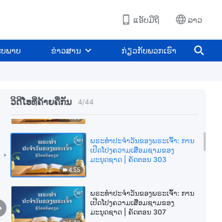
ມະນຸດຊາດ | ຄັດຕອນ 300
6:02
ແອັບມືຖື
ລາວ
ພຣະທຳປະຈຳວັນຂອງພຣະເຈົ້າ: ການ
ເປີດໂປງຄວາມເສື່ອມຊາມຂອງ
ູບພາບ
ຂ່າວສານ
ກ່ຽວກັບພວກເຮົາ
ມະນຸດຊາດ | ຄັດຕອນ 301
6:32
ພຣະທຳປະຈຳວັນຂອງພຣະເຈົ້າ: ການ
ເປີດໂປງຄວາມເສື່ອມຊາມຂອງ
ວິດີໂອທີ່ຄ້າຍຄືກັນ
4
/
44
ມະນຸດຊາດ | ຄັດຕອນ 302
11:33
ພຣະທຳປະຈຳວັນຂອງພຣະເຈົ້າ: ການ
ເປີດໂປງຄວາມເສື່ອມຊາມຂອງ
ມະນຸດຊາດ | ຄັດຕອນ 303
4:55
ພຣະທຳປະຈຳວັນຂອງພຣະເຈົ້າ: ການ
ເປີດໂປງຄວາມເສື່ອມຊາມຂອງ
ມະນຸດຊາດ | ຄັດຕອນ 307