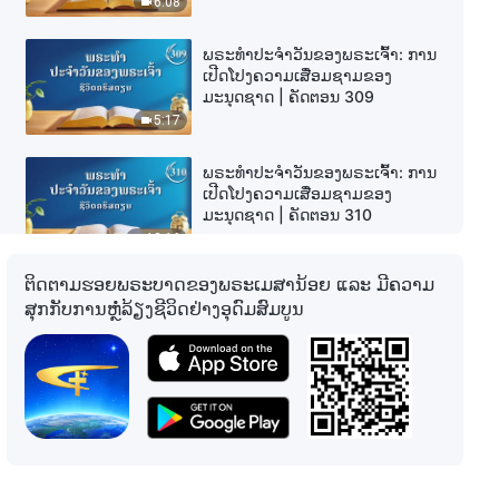
6:08
ພຣະທຳປະຈຳວັນຂອງພຣະເຈົ້າ: ການ
ເປີດໂປງຄວາມເສື່ອມຊາມຂອງ
ມະນຸດຊາດ | ຄັດຕອນ 309
5:17
ພຣະທຳປະຈຳວັນຂອງພຣະເຈົ້າ: ການ
ເປີດໂປງຄວາມເສື່ອມຊາມຂອງ
ມະນຸດຊາດ | ຄັດຕອນ 310
12:16
ຕິດຕາມຮອຍພຣະບາດຂອງພຣະເມສານ້ອຍ ແລະ ມີຄວາມ
ພຣະທຳປະຈຳວັນຂອງພຣະເຈົ້າ: ການ
ສຸກກັບການຫຼໍ່ລ້ຽງຊີວິດຢ່າງອຸດົມສົມບູນ
ເປີດໂປງຄວາມເສື່ອມຊາມຂອງ
ມະນຸດຊາດ | ຄັດຕອນ 313
3:48
ພຣະທຳປະຈຳວັນຂອງພຣະເຈົ້າ: ການ
ເປີດໂປງຄວາມເສື່ອມຊາມຂອງ
ມະນຸດຊາດ | ຄັດຕອນ 314
7:00