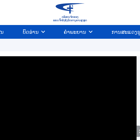
ີນ
ບົດອ່ານ
ຄຳພະຍານ
ການສະແດງຮ