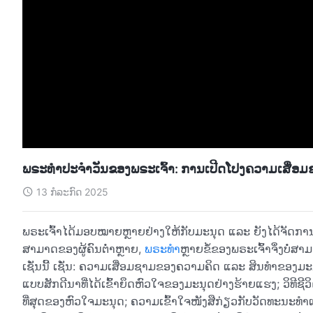
ພຣະທຳປະຈຳວັນຂອງພຣະເຈົ້າ: ການເປີດໂປງຄວາມເສື່ອ
13 ກໍລະກົດ 2025
ພຣະເຈົ້າໄດ້ມອບໝາຍຫຼາຍຢ່າງໃຫ້ກັບມະນຸດ ແລະ ຍັງໄດ້ຈັດການທ
ສາມາດຂອງຜູ້ຄົນຕໍ່າຫຼາຍ,
ພຣະທຳ
ຫຼາຍຂໍ້ຂອງພຣະເຈົ້າຈຶ່ງບໍ
ເຊັ່ນນີ້ ເຊັ່ນ: ຄວາມເສື່ອມຊາມຂອງຄວາມຄິດ ແລະ ສິນທຳຂອງມະ
ແບບສັກດີນາທີ່ໄດ້ເຂົ້າຍຶດຫົວໃຈຂອງມະນຸດຢ່າງຮ້າຍແຮງ; ວິທີຊີວິດ
ທີ່ສຸດຂອງຫົວໃຈມະນຸດ; ຄວາມເຂົ້າໃຈໜັງສືກ່ຽວກັບວັດທະນະທຳແ