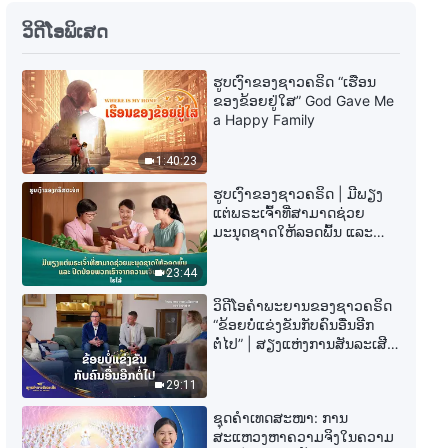
ພຣະທຳປະຈຳວັນຂອງພຣະເຈົ້າ: ການ
ວິດີໂອພິເສດ
ເປີດໂປງຄວາມເສື່ອມຊາມຂອງ
ມະນຸດຊາດ | ຄັດຕອນ 319
ຮູບເງົາຂອງຊາວຄຣິດ “ເຮືອນ
7:58
ຂອງຂ້ອຍຢູ່ໃສ” God Gave Me
a Happy Family
ພຣະທຳປະຈຳວັນຂອງພຣະເຈົ້າ: ການ
ເປີດໂປງຄວາມເສື່ອມຊາມຂອງ
1:40:23
ມະນຸດຊາດ | ຄັດຕອນ 320
9:06
ຮູບເງົາຂອງຊາວຄຣິດ | ມີພຽງ
ແຕ່ພຣະເຈົ້າທີ່ສາມາດຊ່ວຍ
ມະນຸດຊາດໃຫ້ລອດພົ້ນ ແລະ
ພຣະທຳປະຈຳວັນຂອງພຣະເຈົ້າ: ການ
ປົດປ່ອຍພວກເຮົາຈາກຄວາມ
ເປີດໂປງຄວາມເສື່ອມຊາມຂອງ
ເຈັບປວດ (ໄຮໄລ້)
23:44
ມະນຸດຊາດ | ຄັດຕອນ 321
7:21
ວິດີໂອຄຳພະຍານຂອງຊາວຄຣິດ
“ຂ້ອຍບໍ່ແຂ່ງຂັນກັບຄົນອື່ນອີກ
ພຣະທຳປະຈຳວັນຂອງພຣະເຈົ້າ: ການ
ຕໍ່ໄປ” | ສຽງແຫ່ງການສັນລະເສີນ
ເປີດໂປງຄວາມເສື່ອມຊາມຂອງ
2026
ມະນຸດຊາດ | ຄັດຕອນ 323
29:11
10:55
ຊຸດຄຳເທດສະໜາ: ການ
ສະແຫວງຫາຄວາມຈິງໃນຄວາມ