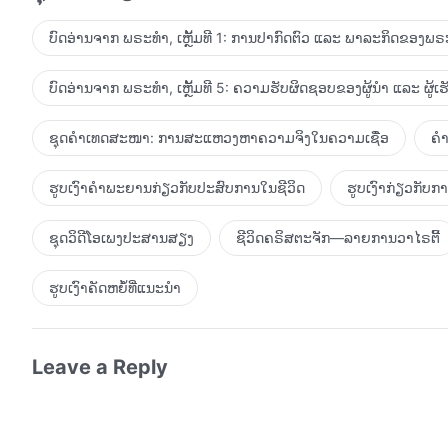
ເປັນເລື່ອງອັບອາຍຂາຍໜ້າທີ່ທຸກຄົນສາມາດເຫັນໄດ້ຢ່າງຊັດເຈນ, ແ
ເຖິງຢ່າງໃດກໍຕາມ ເຮົາຍັງເຊື່ອວ່າຜູ້ຄົນທີ່ມີເຫດຜົນ ເມື່ອໄດ້ເຫ
ບົດອ່ານຈາກ ພຣະທຳ, ເຫຼັ້ມທີ 1: ການປາກົດຕົວ ແລະ ພາລະກິດຂອງພຣະ
ພຣະເຈົ້າຫວັງວ່າ ມະນຸດຈະສາມາດດຳລົງຊີວິດ ແລະ ປະຕິບັດພ
ສາມາດຮັກພຣະເຈົ້າເຊັ່ນກັນ. ມັນຄືເຈດຕະນາຂອງພຣະເຈົ້າທີ່ຈະໃຫ
ບົດອ່ານຈາກ ພຣະທຳ, ເຫຼັ້ມທີ 5: ຄວາມຮັບຜິດຊອບຂອງຜູ້ນໍາ ແລະ ຜູ້ເ
ແຜ່ນດິນໂລກທັງໝົດເຕັມໄປດ້ວຍຄວາມສະຫງ່າລາສີຂອງພຣະເຈົ້າກໍຄ
ຫຼາຍທີ່ມະນຸດຍັງຈົມຢູ່ກັບການຂາດສະຕິ ແລະ ບໍ່ຕື່ນຕົວ, ຖືກຊາຕາ
ຊຸດຄຳເທດສະໜາ: ການສະແຫວງຫາຄວາມຈິງໃນຄວາມເຊື່ອ
ຄຳ
ລັກສະນະຂອງມະນຸດອີກແລ້ວ. ສະນັ້ນ ຄວາມຄິດຂອງມະນຸດ, ສິນ
ຮູ້ກ່ຽວກັບໜັງສືວັດທະນະທຳແມ່ນອີກໂສ້ໜຶ່ງ ທີ່ດີກວ່າໃນກາ
ຮູບເງົາຄຳພະຍານກ່ຽວກັບປະສົບການໃນຊີວິດ
ຮູບເງົາກ່ຽວກັບ
ທັດສະນະຝ່າຍວິນຍານຂອງພວກເຂົາ.
ຊຸດວິດີໂອເພງປະສານສຽງ
ຊີວິດຄຣິສຕະຈັກ—ລາຍການວາໄຣຕີ້
ຮູບເງົາຄັດຫຍໍ້ທີ່ແນະນໍາ
Leave a Reply