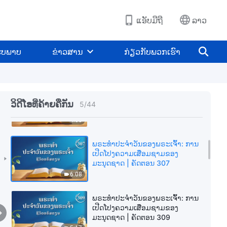
ມະນຸດຊາດ | ຄັດຕອນ 301
6:32
ແອັບມືຖື
ລາວ
ພຣະທຳປະຈຳວັນຂອງພຣະເຈົ້າ: ການ
ເປີດໂປງຄວາມເສື່ອມຊາມຂອງ
ູບພາບ
ຂ່າວສານ
ກ່ຽວກັບພວກເຮົາ
ມະນຸດຊາດ | ຄັດຕອນ 302
11:33
ພຣະທຳປະຈຳວັນຂອງພຣະເຈົ້າ: ການ
ເປີດໂປງຄວາມເສື່ອມຊາມຂອງ
ວິດີໂອທີ່ຄ້າຍຄືກັນ
5
/
44
ມະນຸດຊາດ | ຄັດຕອນ 303
4:55
ພຣະທຳປະຈຳວັນຂອງພຣະເຈົ້າ: ການ
ເປີດໂປງຄວາມເສື່ອມຊາມຂອງ
ມະນຸດຊາດ | ຄັດຕອນ 307
6:08
ພຣະທຳປະຈຳວັນຂອງພຣະເຈົ້າ: ການ
ເປີດໂປງຄວາມເສື່ອມຊາມຂອງ
ມະນຸດຊາດ | ຄັດຕອນ 309