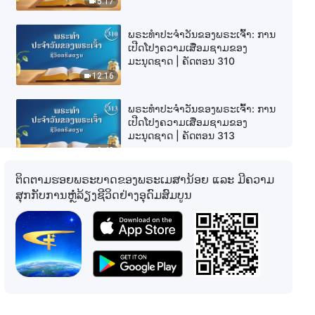
5:17
ພຣະທຳປະຈຳວັນຂອງພຣະເຈົ້າ: ການ
ເປີດໂປງຄວາມເສື່ອມຊາມຂອງ
ມະນຸດຊາດ | ຄັດຕອນ 310
12:16
ພຣະທຳປະຈຳວັນຂອງພຣະເຈົ້າ: ການ
ເປີດໂປງຄວາມເສື່ອມຊາມຂອງ
ມະນຸດຊາດ | ຄັດຕອນ 313
3:48
ຕິດຕາມຮອຍພຣະບາດຂອງພຣະເມສານ້ອຍ ແລະ ມີຄວາມ
ພຣະທຳປະຈຳວັນຂອງພຣະເຈົ້າ: ການ
ສຸກກັບການຫຼໍ່ລ້ຽງຊີວິດຢ່າງອຸດົມສົມບູນ
ເປີດໂປງຄວາມເສື່ອມຊາມຂອງ
ມະນຸດຊາດ | ຄັດຕອນ 314
7:00
ພຣະທຳປະຈຳວັນຂອງພຣະເຈົ້າ: ການ
ເປີດໂປງຄວາມເສື່ອມຊາມຂອງ
ມະນຸດຊາດ | ຄັດຕອນ 317
12:43