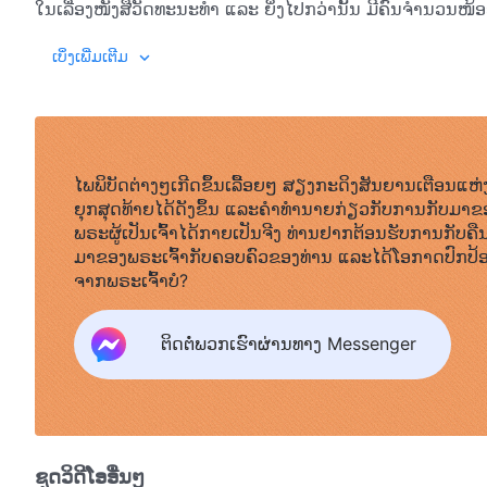
ໃນເລື່ອງໜັງສືວັດທະນະທຳ ແລະ ຍິ່ງໄປກວ່ານັ້ນ ມີຄົນຈຳນວນໜ້
ສະນັ້ນ ໂດຍພື້ນຖານແລ້ວຜູ້ຄົນແມ່ນບໍ່ຮູ້ຈັກວ່າ ພຣະເຈົ້າ ຫຼື
ພຣະທຳ, ເຫຼັ້ມທ
ເບິ່ງເພີ່ມເຕີມ
ແລະ ບໍ່ຊັດເຈນກ່ຽວກັບພຣະເຈົ້າ ເຊິ່ງໄດ້ຮັບມາຈາກຄວາມເຊື່ອງົ
“ວິນຍານແຫ່ງຊາດນິຍົມຢ່າງສູງ” ທີ່ໄດ້ຝັງເລິກເຂົ້າໃນຫົວໃຈມະນ
ບໍ່ມີອິດສະຫຼະແມ່ນແຕ່ໜ້ອຍດຽວ, ບໍ່ມີຄວາມປະສົງທີ່ຈະສະແຫວ
ກົງກັນຂ້າມ ຍັງເປັນຄົນຄິດລົບ ແລະ ຖອຍຫຼັງ, ຍຶດຕິດໃນຄວາມຄິດທ
ແບບພິມຂອງຄວາມສົກກະປົກ ແລະ ຂີ້ຮ້າຍທີ່ລຶບບໍ່ອອກ ໃຫ້ກັບທັ
ໄພພິບັດຕ່າງໆເກີດຂຶ້ນເລື້ອຍໆ ສຽງກະດິງສັນຍານເຕືອນແຫ່
ມະນຸດ. ມັນເບິ່ງຄືກັບວ່າ ມະນຸດກຳລັງດຳລົງຊີວິດຢູ່ໃນໂລກຂອງຜູ້ກ
ຍຸກສຸດທ້າຍໄດ້ດັງຂຶ້ນ ແລະຄໍາທໍານາຍກ່ຽວກັບການກັບມາຂ
ເໜືອມັນ ແລະ ບໍ່ມີຜູ້ໃດທ່າມກາງພວກເຂົາຄິດຍ້າຍໄປຢູ່ໂລກອຸດ
ພຣະຜູ້ເປັນເຈົ້າໄດ້ກາຍເປັນຈີງ ທ່ານຢາກຕ້ອນຮັບການກັບຄື
ເຂົາ, ໃຊ້ເວລາແຕ່ລະມື້ຂອງພວກເຂົາເພື່ອເກີດ ແລະ ລ້ຽງລູກຫຼານ, 
ມາຂອງພຣະເຈົ້າກັບຄອບຄົວຂອງທ່ານ ແລະໄດ້ໂອກາດປົກປ້
ຢາກມີຄອບຄົວທີ່ສະບາຍ ແລະ ມີຄວາມສຸກ, ຄວາມຮັກໃນຊີວິດຄູ່, ລ
ຈາກພຣະເຈົ້າບໍ?
ດຳລົງຊີວິດຂອງພວກເຂົາຢ່າງສະຫງົບສຸກ... ເປັນເວລາຫຼາຍສິບ, ຫຼ
ເຂົາໃນລັກສະນະນີ້ ໂດຍບໍ່ມີໃຜສ້າງຊີວິດທີ່ສົມບູນ, ທຸກຄົນພຽງແຕ
ຕິດຕໍ່ພວກເຮົາຜ່ານທາງ Messenger
ຊັບສິນ ແລະ ເຈດຕະນາວາງແຜນທໍາລາຍເຊິ່ງກັນແລະກັນ. ມີໃຜແດ
ໃຈພາລະກິດຂອງພຣະເຈົ້າ? ທຸກພາກສ່ວນຂອງມະນຸດຊາດທີ່ຖືກ
ມະນຸດຕັ້ງແຕ່ໃດມາ ແລະ ດ້ວຍເຫດນັ້ນ ມັນຈຶ່ງຍາກທີ່ຈະປະຕິບັດພາລ
ສົນໃຈຕໍ່ສິ່ງທີ່ພຣະເຈົ້າໄດ້ມອບໝາຍໃຫ້ກັບພວກເຂົາໃນປັດຈຸບັນ. ຢ່າ
ນີ້ ເພາະວ່າສິ່ງທີ່ເຮົາກຳລັງເວົ້າແມ່ນກ່ຽວກັບປະຫວັດສາດພັນປີ
ຊຸດວິດີໂອອື່ນໆ