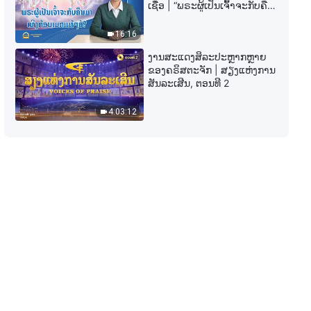
ພຣະທຳປະຈຳວັນຂອງພຣະເຈົ້າ: ການ
ເຊື່ອ | “ພຣະຜູ້ເປັນເຈົ້າຈະກັບຄືນ
ເປີດໂປງຄວາມເສື່ອມຊາມຂອງ
ມາເທິງກ້ອນເມກແທ້ໆບໍ?”
ມະນຸດຊາດ | ຄັດຕອນ 324
16:16
8:17
ງານສະແດງສິລະປະຫຼາກຫຼາຍ
ຂອງຄຣິສຕະຈັກ | ສຽງແຫ່ງການ
ພຣະທຳປະຈຳວັນຂອງພຣະເຈົ້າ: ການ
ສັນລະເສີນ, ຕອນທີ 2
ເປີດໂປງຄວາມເສື່ອມຊາມຂອງ
ມະນຸດຊາດ | ຄັດຕອນ 325
4:03:12
6:36
ພຣະທຳປະຈຳວັນຂອງພຣະເຈົ້າ: ການ
ເປີດໂປງຄວາມເສື່ອມຊາມຂອງ
ມະນຸດຊາດ | ຄັດຕອນ 326
5:02
ພຣະທຳປະຈຳວັນຂອງພຣະເຈົ້າ: ການ
ເປີດໂປງຄວາມເສື່ອມຊາມຂອງ
ມະນຸດຊາດ | ຄັດຕອນ 328
9:56
ພຣະທຳປະຈຳວັນຂອງພຣະເຈົ້າ: ການ
ເປີດໂປງຄວາມເສື່ອມຊາມຂອງ