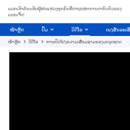
ພວກເຮົາຕ້ອນຮັບຜູ້ສະແຫວງທຸກຄົນທີ່ປາຖະໜາການປາກົດຕົວຂອງ
ພຣະເຈົ້າ!
​ໜ້າຫຼັກ
ປຶ້ມ
ວິ​ດີ​ໂອ
ເພງສັນລະເສ
ໜ້າຫຼັກ
​ວິ​ດີ​ໂອ
ການເປີດໂປງຄວາມເສື່ອມຊາມຂອງມະນຸດຊາດ