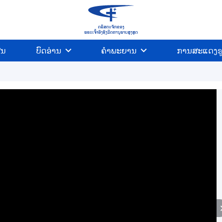
ີນ
ບົດອ່ານ
ຄຳພະຍານ
ການສະແດງຮ