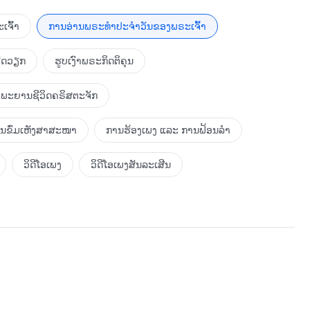
ລ້ວແມ່ນຫຍັງຄືຜົນຂອງການເວົ້າໃນສິ່ງທີ່ກົງກັນຂ້າມກັບຄວາມຈິງ?
ັນພຣະທຳເຫຼົ່ານີ້ແລ້ວ ຈະຕື່ນຂຶ້ນ ແລະ ພະຍາຍາມກ້າວໄປຂ້າງໜ້າ.
ເຈົ້າ
ການອ່ານພຣະທຳປະຈຳວັນຂອງພຣະເຈົ້າ
າລະກິດຢ່າງສະຫງົບ ແລະ ດ້ວຍຄວາມພໍໃຈ ໃນຂະນະດຽວກັນກໍ
້ມະນຸດຊາດທຸກຄົນເຂົ້າສູ່ການພັກຜ່ອນ; ຍິ່ງໄປກວ່ານີ້ ການເຮັດໃຫ້
ຮັດວຽກ
ຮູບເງົາພຣະກິດຕິຄຸນ
ືຄວາມປາຖະໜາທີ່ຍິ່ງໃຫຍ່ຂອງພຣະເຈົ້າ. ມັນເປັນເລື່ອງທີ່ອັບອາຍ
ນເຮັດໃຫ້ເສື່ອມຊາມຢ່າງຮຸນແຮງ ຈົນປັດຈຸບັນ ພວກເຂົາແມ່ນບໍ່ມີ
ພະຍານຊີວິດຄຣິສຕະຈັກ
ທຳ ແລະ ການສຶກສາແມ່ນໂສ້ສຳຄັນອັນໜຶ່ງ ແລະ ການຝຶກຝົນຮຽນ
ນເພີ່ມຄວາມສາມາດກ່ຽວກັບວັດທະນະທຳຂອງມະນຸດ ແລະ ປ່ຽນແປງ
ການຂົ່ມເຫັງສາສະໜາ
ການຮ້ອງເພງ ແລະ ການຟ້ອນລຳ
ວິດີໂອເພງ
ວິດີໂອເພງສັນລະເສີນ