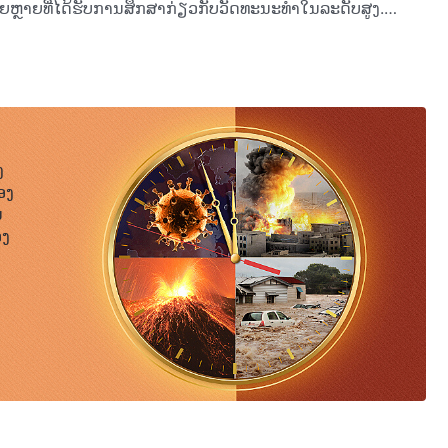
ອຍຫຼາຍທີ່ໄດ້ຮັບການສຶກສາກ່ຽວກັບວັດທະນະທຳໃນລະດັບສູງ.
 ພຣະວິນຍານໝາຍເຖິງຫຍັງ, ພວກເຂົາມີພຽງພາບລັກສະນະທີ່ເລື່ອນລອຍ
ີ 1. ການປາກົດຕົວ ແລະ ພາລະກິດຂອງພຣະເຈົ້າ. ພາລະກິດ ແລະ ທາງເຂົ້າ (3)
ມງວາຍແບບສັກດີນາ. ອິດທິພົນທີ່ເປັນອັນຕະລາຍຫຼາຍພັນປີຂອງ
ຸດ ພ້ອມກັບຄວາມຄິດແບບສັກດີນາທີ່ຜູກມັດ ແລະ ລ່າມໂສ້ຜູ້ຄົນໂດຍ
ງຫາ ຫຼື ຄວາມພາກພຽນ, ບໍ່ມີຄວາມປາຖະໜາທີ່ຈະກ້າວໜ້າ, ແຕ່
າງດ້ານຂ້າທາດ ແລະ ອື່ນໆອີກ, ປັດໄຈແທ້ຈິງເຫຼົ່ານີ້ໄດ້ຖ່າຍທອດ
ດສະນະຕາມອຸດົມຄະຕິ, ອຸດົມການ, ສິນທຳ ແລະ ອຸປະນິໄສຂອງ
ງ
ໍ່ການຮ້າຍທີ່ມືດມົວ ເຊິ່ງບໍ່ມີຜູ້ໃດທ່າມກາງພວກເຂົາສະແຫວງຫາຢູ່
ອງ
ົມຄະຕິ; ກົງກັນຂ້າມ ພວກເຂົາພໍໃຈກັບໂຊກຊະຕາໃນຊີວິດຂອງພວກ
ນ
ດີ້ນຮົນ, ໃຊ້ເຫື່ອແຮງ, ໝົກມຸ້ນຢູ່ກັບວຽກເຮືອນຂອງພວກເຂົາ, ຝັນ
ອງ
ູກຫຼານທີ່ກະຕັນຍູ, ຄວາມສຸກໃນບັ້ນປາຍຊີວິດທີ່ພວກເຂົາຈະໄດ້
າຍພັນ, ຫຼາຍໝື່ນປີຈົນເຖິງປັດຈຸບັນ, ຜູ້ຄົນໄດ້ເສຍເວລາຂອງພວກ
່ເຈດຕະນາເຂັນຂ້າກັນໃນໂລກທີ່ມືດມົວນີ້, ແຂ່ງຂັນເພື່ອຊື່ສຽງ ແລະ
່ທີ່ເຄີຍສະແຫວງຫາເຈດຕະນາຂອງພຣະເຈົ້າ? ມີໃຜແດ່ທີ່ເຄີຍໃສ່
ຄອບງຳໂດຍອິດທິພົນແຫ່ງຄວາມມືດໄດ້ກາຍເປັນທຳມະຊາດຂອງ
ະກິດຂອງພຣະເຈົ້າ ແລະ ນອກນັ້ນ ຜູ້ຄົນກໍຍິ່ງບໍ່ມີຈິດໃຈທີ່ຈະ
ງໃດກໍຕາມ, ເຮົາເຊື່ອວ່າຜູ້ຄົນຈະບໍ່ຂັດຂ້ອງທີ່ເຮົາກ່າວພຣະທຳເຫຼົ່າ
. ການກ່າວເຖິງປະຫວັດສາດໝາຍເຖິງຄວາມຈິງ ແລະ ຍິ່ງໄປກວ່ານັ້ນກໍ