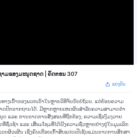
ມຊາມຂອງມະນຸດຊາດ | ຄັດຕອນ 307
ແບ່ງປັນ
າງເຂົ້າຂອງພວກເຂົາໃນຫຼາຍວິທີຈົນນັບບໍ່ຖ້ວນ. ແຕ່ຍ້ອນຄວາມ
່ສາມາດປັກຮາກຖານໄດ້. ມີຫຼາກຫຼາຍເຫດຜົນສຳລັບຄວາມສາມາດຕໍ່າ
ນຸດ ແລະ ການຂາດການສັ່ງສອນທີ່ຖືກຕ້ອງ; ຄວາມເຊື່ອງົມງວາຍ
ທີ່ຊົ່ວຊ້າ ແລະ ເສື່ອມໂຊມທີ່ໄດ້ຝັງຄວາມຊົ່ວຫຼາຍຢ່າງຢູ່ໃນມຸມເລິກ
ບບຜິວເຜີນ ເຊິ່ງຄົນເກືອບເກົ້າສິບແປດເປີເຊັນແມ່ນຂາດການສຶກສາ