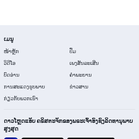
​ເມ​ນູ
​ໜ້າຫຼັກ
ປຶ້ມ
ວິ​ດີ​ໂອ
ເພງສັນລະເສີນ
ບົດອ່ານ
ຄຳພະຍານ
ການສະແດງຮູບພາບ
ຂ່າວສານ
ກ່ຽວກັບພວກເຮົາ
ດາວໂຫຼດແອັບ ຄຣິສຕະຈັກຂອງພຣະເຈົ້າອົງຊົງລິດທານຸພາບ
ສູງສຸດ