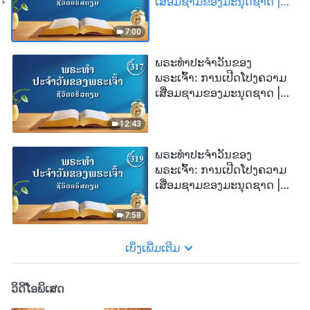
ເສື່ອມຊາມຂອງມະນຸດຊາດ |
ຄັດຕອນ 314
7:00
ພຣະທຳປະຈຳວັນຂອງ
ພຣະເຈົ້າ: ການເປີດໂປງຄວາມ
ເສື່ອມຊາມຂອງມະນຸດຊາດ |
ຄັດຕອນ 317
12:43
ພຣະທຳປະຈຳວັນຂອງ
ພຣະເຈົ້າ: ການເປີດໂປງຄວາມ
ເສື່ອມຊາມຂອງມະນຸດຊາດ |
ຄັດຕອນ 319
7:58
ເບິ່ງເພີ່ມເຕີມ
ວິດີໂອພິເສດ