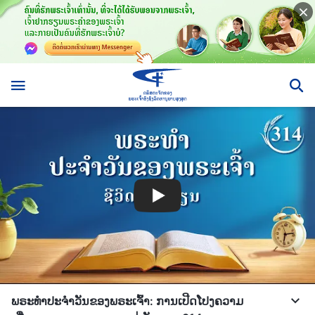
ພຣະທຳປະຈຳວັນຂອງພຣະເຈົ້າ: ການເປີດໂປງຄວາມ