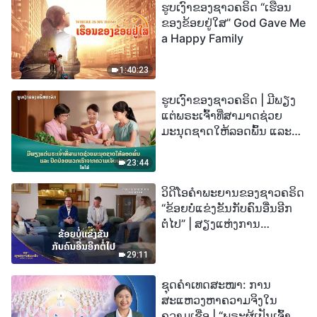
ຮູບເງົາຂອງຊາວຄຣິດ “ເຮືອນ
ຂອງຂ້ອຍຢູ່ໃສ” God Gave Me
a Happy Family
1:40:23
ຮູບເງົາຂອງຊາວຄຣິດ | ມີພຽງ
ແຕ່ພຣະເຈົ້າທີ່ສາມາດຊ່ວຍ
ມະນຸດຊາດໃຫ້ລອດພົ້ນ ແລະ
ປົດປ່ອຍພວກເຮົາຈາກຄວາມ
ເຈັບປວດ (ໄຮໄລ້)
23:44
ວິດີໂອຄຳພະຍານຂອງຊາວຄຣິດ
“ຂ້ອຍບໍ່ແຂ່ງຂັນກັບຄົນອື່ນອີກ
ຕໍ່ໄປ” | ສຽງແຫ່ງການ
ສັນລະເສີນ 2026
29:11
ຊຸດຄຳເທດສະໜາ: ການ
ສະແຫວງຫາຄວາມຈິງໃນ
ຄວາມເຊື່ອ | “ພຣະຜູ້ເປັນເຈົ້າຈະ