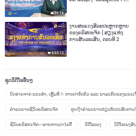
ກັບຄືນມາເທິງກ້ອນເມກແທ້ໆບໍ?”
16:16
ງານສະແດງສິລະປະຫຼາກຫຼາຍ
ຂອງຄຣິສຕະຈັກ | ສຽງແຫ່ງ
ການສັນລະເສີນ, ຕອນທີ 2
4:03:12
ຊຸດວິດີໂອອື່ນໆ
ບົດອ່ານຈາກ ພຣະທຳ, ເຫຼັ້ມທີ 1: ການປາກົດຕົວ ແລະ ພາລະກິດຂອງພຣະເຈົ
ຄຳພະຍານຊີວິດຄຣິສຕະຈັກ
ຮູບເງົາຄຳພະຍານກ່ຽວກັບປະສົບການໃ
ຊີວິດຄຣິສຕະຈັກ—ລາຍການວາໄຣຕີ້
ວິດີໂອເພງ
ວິດີໂອເພງສັ