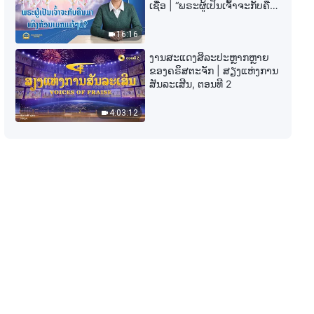
ພຣະທຳປະຈຳວັນຂອງພຣະເຈົ້າ: ການ
ເຊື່ອ | “ພຣະຜູ້ເປັນເຈົ້າຈະກັບຄືນ
ເປີດໂປງຄວາມເສື່ອມຊາມຂອງ
ມາເທິງກ້ອນເມກແທ້ໆບໍ?”
ມະນຸດຊາດ | ຄັດຕອນ 333
16:16
6:02
ງານສະແດງສິລະປະຫຼາກຫຼາຍ
ຂອງຄຣິສຕະຈັກ | ສຽງແຫ່ງການ
ພຣະທຳປະຈຳວັນຂອງພຣະເຈົ້າ: ການ
ສັນລະເສີນ, ຕອນທີ 2
ເປີດໂປງຄວາມເສື່ອມຊາມຂອງ
ມະນຸດຊາດ | ຄັດຕອນ 334
4:03:12
9:23
ພຣະທຳປະຈຳວັນຂອງພຣະເຈົ້າ: ການ
ເປີດໂປງຄວາມເສື່ອມຊາມຂອງ
ມະນຸດຊາດ | ຄັດຕອນ 335
7:10
ພຣະທຳປະຈຳວັນຂອງພຣະເຈົ້າ: ການ
ເປີດໂປງຄວາມເສື່ອມຊາມຂອງ
ມະນຸດຊາດ | ຄັດຕອນ 336
6:15
ພຣະທຳປະຈຳວັນຂອງພຣະເຈົ້າ: ການ
ເປີດໂປງຄວາມເສື່ອມຊາມຂອງ