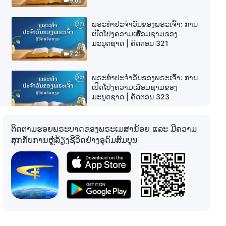
9:06
ພຣະທຳປະຈຳວັນຂອງພຣະເຈົ້າ: ການ
ເປີດໂປງຄວາມເສື່ອມຊາມຂອງ
ມະນຸດຊາດ | ຄັດຕອນ 321
7:21
ພຣະທຳປະຈຳວັນຂອງພຣະເຈົ້າ: ການ
ເປີດໂປງຄວາມເສື່ອມຊາມຂອງ
ມະນຸດຊາດ | ຄັດຕອນ 323
10:55
ຕິດຕາມຮອຍພຣະບາດຂອງພຣະເມສານ້ອຍ ແລະ ມີຄວາມ
ພຣະທຳປະຈຳວັນຂອງພຣະເຈົ້າ: ການ
ສຸກກັບການຫຼໍ່ລ້ຽງຊີວິດຢ່າງອຸດົມສົມບູນ
ເປີດໂປງຄວາມເສື່ອມຊາມຂອງ
ມະນຸດຊາດ | ຄັດຕອນ 324
8:17
ພຣະທຳປະຈຳວັນຂອງພຣະເຈົ້າ: ການ
ເປີດໂປງຄວາມເສື່ອມຊາມຂອງ
ມະນຸດຊາດ | ຄັດຕອນ 325
6:36