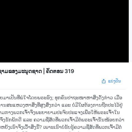
ມຊາມຂອງມະນຸດຊາດ | ຄັດຕອນ 319
ແບ່ງປັນ
ມາເປັນທີ່ພໍໃຈໂດຍພຣະອົງ; ທຸກຄົນປາຖະໜາຫາສິ່ງດັ່ງກ່າວ ເມື່ອ
ບການສະແຫວງຫາສິ່ງທີ່ສູງສົ່ງກວ່າ ແລະ ບໍ່ມີໃຜຕ້ອງການຖືກປະໄວ້ຢູ່
ນທີ່ຢູ່ທ່າມກາງພວກເຈົ້າຈຶ່ງພະຍາຍາມປະຈົບປະແຈງເພື່ອໃຫ້ພຣະເຈົ້າໃນ
ກພັກດີ ແລະ ຄວາມຊື່ສັດທີ່ພວກເຈົ້າມີຕໍ່ພຣະເຈົ້ານັ້ນໜ້ອຍກວ່າ
ງເຮົາຈຶ່ງເວົ້າສິ່ງນີ້? ເພາະເຮົາບໍ່ຮັບຮູ້ຄວາມຊື່ສັດທີ່ພວກເຈົ້າມີຕໍ່