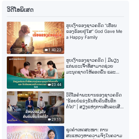
ພຣະທຳປະຈຳວັນຂອງພຣະເຈົ້າ: ການ
ວິດີໂອພິເສດ
ເປີດໂປງຄວາມເສື່ອມຊາມຂອງ
ມະນຸດຊາດ | ຄັດຕອນ 326
ຮູບເງົາຂອງຊາວຄຣິດ “ເຮືອນ
5:02
ຂອງຂ້ອຍຢູ່ໃສ” God Gave Me
a Happy Family
ພຣະທຳປະຈຳວັນຂອງພຣະເຈົ້າ: ການ
ເປີດໂປງຄວາມເສື່ອມຊາມຂອງ
1:40:23
ມະນຸດຊາດ | ຄັດຕອນ 328
9:56
ຮູບເງົາຂອງຊາວຄຣິດ | ມີພຽງ
ແຕ່ພຣະເຈົ້າທີ່ສາມາດຊ່ວຍ
ມະນຸດຊາດໃຫ້ລອດພົ້ນ ແລະ
ພຣະທຳປະຈຳວັນຂອງພຣະເຈົ້າ: ການ
ປົດປ່ອຍພວກເຮົາຈາກຄວາມ
ເປີດໂປງຄວາມເສື່ອມຊາມຂອງ
ເຈັບປວດ (ໄຮໄລ້)
ມະນຸດຊາດ | ຄັດຕອນ 329
23:44
6:27
ວິດີໂອຄຳພະຍານຂອງຊາວຄຣິດ
“ຂ້ອຍບໍ່ແຂ່ງຂັນກັບຄົນອື່ນອີກ
ພຣະທຳປະຈຳວັນຂອງພຣະເຈົ້າ: ການ
ຕໍ່ໄປ” | ສຽງແຫ່ງການສັນລະເສີນ
ເປີດໂປງຄວາມເສື່ອມຊາມຂອງ
2026
ມະນຸດຊາດ | ຄັດຕອນ 330
29:11
7:36
ຊຸດຄຳເທດສະໜາ: ການ
ສະແຫວງຫາຄວາມຈິງໃນຄວາມ