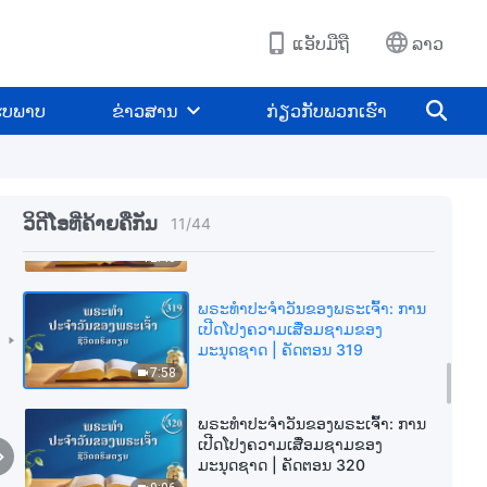
ມະນຸດຊາດ | ຄັດຕອນ 313
3:48
ແອັບມືຖື
ລາວ
ພຣະທຳປະຈຳວັນຂອງພຣະເຈົ້າ: ການ
ເປີດໂປງຄວາມເສື່ອມຊາມຂອງ
ູບພາບ
ຂ່າວສານ
ກ່ຽວກັບພວກເຮົາ
ມະນຸດຊາດ | ຄັດຕອນ 314
7:00
ພຣະທຳປະຈຳວັນຂອງພຣະເຈົ້າ: ການ
ເປີດໂປງຄວາມເສື່ອມຊາມຂອງ
ວິດີໂອທີ່ຄ້າຍຄືກັນ
11
/
44
ມະນຸດຊາດ | ຄັດຕອນ 317
12:43
ພຣະທຳປະຈຳວັນຂອງພຣະເຈົ້າ: ການ
ເປີດໂປງຄວາມເສື່ອມຊາມຂອງ
ມະນຸດຊາດ | ຄັດຕອນ 319
7:58
ພຣະທຳປະຈຳວັນຂອງພຣະເຈົ້າ: ການ
ເປີດໂປງຄວາມເສື່ອມຊາມຂອງ
ມະນຸດຊາດ | ຄັດຕອນ 320