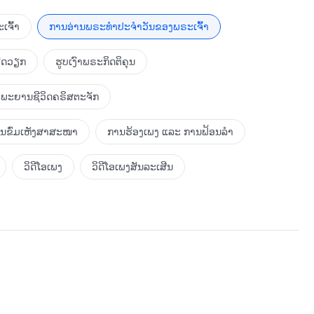
ແບບນີ້ບໍ?
ຕໍ່ພຣະອົງຢູ່ໃສ?
ເຈົ້າ
ການອ່ານພຣະທຳປະຈຳວັນຂອງພຣະເຈົ້າ
ຮັດວຽກ
ຮູບເງົາພຣະກິດຕິຄຸນ
ພະຍານຊີວິດຄຣິສຕະຈັກ
ການຂົ່ມເຫັງສາສະໜາ
ການຮ້ອງເພງ ແລະ ການຟ້ອນລຳ
ວິດີໂອເພງ
ວິດີໂອເພງສັນລະເສີນ