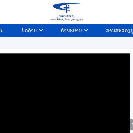
ີນ
ບົດອ່ານ
ຄຳພະຍານ
ການສະແດງຮ