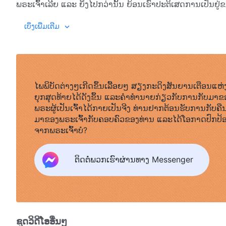
ພຣະເຈົ້າເລີຍ ແລະ ຍິ່ງໄປກວ່ານັ້ນ ຍ້ອນເຮົາປະຕິເສດການເປັນຢູ່
ພຣະເຈົ້າທີ່ພວກເຈົ້ານະມັດສະການ ເຊິ່ງເປັນພຣະເຈົ້າເລື່ອນລອຍທີ່ພວກ
ຫຼາຍຄົນໄດ້ຕິດຕາມເຮົາໂດຍບໍ່ມີຄວາມລັງເລໃຈຈົນຮອດປັດຈຸບັນ. 
ເບິ່ງເພີ່ມເຕີມ
ນີ້ໄດ້ຢ່າງແນ່ນອນກໍເພາະວ່າ ພວກເຈົ້າຫ່າງໄກຈາກພຣະເຈົ້າທີ່ເປັນ
ເວລາສອງສາມປີທີ່ຜ່ານມາ. ລັກສະນະທີ່ມີມາຕັ້ງແຕ່ເກີດ ແລະ ນິໄສ
ພາຍໃນຫົວໃຈຂອງພວກເຈົ້າ; ແຕ່ໃນຂະນະດຽວກັນ ສຳລັບເຮົາແລ້ວ ພຣະເຈ
ປະຕິກິລິຍາກັບພວກເຈົ້າທຸກຄົນເປັນເລື່ອງທີ່ຍາກລຳບາກຫຼາຍ. ເລື່ອງ
ພຽງແຕ່ຮັບຮູ້ເຮົາດ້ວຍຄຳເວົ້າເທົ່ານັ້ນ. ເມື່ອເຮົາເວົ້າວ່າພວກເຈ
ກ່ຽວກັບພວກເຈົ້າ, ພວກເຈົ້າກໍບໍ່ມີຄວາມເຂົ້າໃຈຫຍັງກ່ຽວກັບເຮົາ. 
ຫ່າງໄກຈາກພຣະເຈົ້າທີ່ແທ້ຈິງ, ໃນຂະນະທີ່ພຣະເຈົ້າທີ່ເລື່ອນລອຍເບິ່ງຄື
ແຫ່ງຄວາມສັບສົນ. ແນ່ນອນ ພວກເຈົ້າບໍ່ເຂົ້າໃຈຫຍັງກ່ຽວກັບອຸປະນິ
ເຖິງວິທີການທີ່ພຣະເຈົ້າທີ່ພວກເຈົ້າເຊື່ອໃນປັດຈຸບັນນີ້ເບິ່ງຄືວ່າ
ໄພພິບັດຕ່າງໆເກີດຂຶ້ນເລື້ອຍໆ ສຽງກະດິງສັນຍານເຕືອນແຫ່
ຂອງເຮົາເລີຍ. ມື້ນີ້ ຄວາມເຂົ້າໃຈຜິດຂອງພວກເຈົ້າກ່ຽວກັບເຮົາແມ່ນເ
ສູງສົ່ງ. ເມື່ອເຮົາເວົ້າວ່າ “ບໍ່ນ້ອຍ”, ສິ່ງນີ້ໝາຍຄວາມວ່າ ເຖິງແ
ຍຸກສຸດທ້າຍໄດ້ດັງຂຶ້ນ ແລະຄໍາທໍານາຍກ່ຽວກັບການກັບມາຂ
ເປັນຄວາມເຊື່ອທີ່ສັບສົນ. ແທນທີ່ຈະເວົ້າວ່າ ພວກເຈົ້າມີຄວາມເຊື່
ພຣະອົງສາມາດເອີ້ນຫາພຣະວິນຍານຂອງພຣະເຈົ້າໃຫ້ປະຕິບັດພາລະກ
ພຣະຜູ້ເປັນເຈົ້າໄດ້ກາຍເປັນຈີງ ທ່ານຢາກຕ້ອນຮັບການກັບຄື
ພຣະທຳ
, ເຫຼັ້ມທີ 1. ກາ
ພະຍາຍາມປະຈົບປະແຈງເຮົາ ແລະ ລູບແຂ່ງເລຍຂາເຮົາ. ແຮງຈູງໃຈ
ມະນຸດອັດສະຈັນໃຈຢ່າງສິ້ນເຊີງ. ຢູ່ພາຍນອກ ພວກເຈົ້າທັງໝົດເບິ່ງຄ
ມາຂອງພຣະເຈົ້າກັບຄອບຄົວຂອງທ່ານ ແລະໄດ້ໂອກາດປົກປ້
ສາມາດໃຫ້ລາງວັນແກ່ຂ້ານ້ອຍໄດ້ ແລະ ຂ້ານ້ອຍຈະເຊື່ອໃນໃຜກໍຕາມທ
ແທ້ແລ້ວ ພວກເຈົ້າບໍ່ໄດ້ມີຄວາມເຊື່ອໃນພຣະອົງ ຫຼື ພວກເຈົ້າບໍ່ໄດ້
ຈາກພຣະເຈົ້າບໍ?
ວ່າຜູ້ນັ້ນຈະເປັນພຣະເຈົ້າ ຫຼື ພຣະເຈົ້າອົງໃດກໍຕາມ. ຂ້ານ້ອຍບໍ່ສ
ເລື່ອນລອຍທີ່ມາຈາກຄວາມຮູ້ສຶກຂອງພວກເຈົ້າເອງ ແລະ ຄົນທີ່ພວກ
ແລະ ສະພາບການແບບນີ້ແມ່ນຮ້າຍແຮງຫຼາຍ. ຖ້າມື້ໜຶ່ງ ມີການທົດລອງຂ
ແລະ ກາງເວັນ ແຕ່ບໍ່ເຄີຍເຫັນດ້ວຍຕົນເອງ. ສຳລັບພຣະຄຣິດນີ້ ຄວ
ຕິດຕໍ່ພວກເຮົາຜ່ານທາງ Messenger
ພຣະຄຣິດຍ້ອນຄວາມເຂົ້າໃຈໃນແກ່ນແທ້ຂອງພຣະອົງ, ແລ້ວເຮົາກໍຢ້ານວ
ຮັກຂອງພວກເຈົ້າບໍ່ມີເລີຍ. ຄວາມເຊື່ອໝາຍເຖິງຄວາມສັດທາ ແ
ຄົງບໍ່ເສຍຫາຍຫຍັງທີ່ພວກເຈົ້າທຸກຄົນຈະພິຈາລະນາຄຳຖາມນີ້: ພຣະເ
ນັບຖືທີ່ຢູ່ໃນຫົວໃຈ ເຊິ່ງບໍ່ເຄີຍຈາງຫາຍ. ແຕ່ຄວາມເຊື່ອ ແລະ ຄວາ
ໃຫຍ່ຫຼວງ ແລະ ເມື່ອເປັນແບບນີ້ແລ້ວ ແມ່ນຫຍັງຄືແກ່ນແທ້ຂອງຄວາມເຊື່
ຫວັງໄວ້ຫຼາຍ. ເມື່ອເວົ້າເຖິງຄວາມເຊື່ອ ພວກເຈົ້າແມ່ນມີຄວາມເຊື
ວ່າເປັນພຣະເຈົ້າຂອງພວກເຈົ້າຫຼາຍສໍ່າໃດ ພວກເຈົ້າຍິ່ງຫ່າງເຫີ
ດ້ວຍວິທີໃດ? ພວກເຈົ້າບໍ່ມີຄວາມເຂົ້າໃຈກ່ຽວກັບອຸປະນິໄສຂອງພຣ
ບັນຫານີ້? ມັນແນ່ນອນແລ້ວວ່າ ພວກເຈົ້າບໍ່ມີຄົນໃດທີ່ເຄີຍພິຈາລ
ພຣະອົງ, ແລ້ວພວກເຈົ້າຈະມີຄວາມເຊື່ອແນວໃດໃນພຣະອົງ? ຄວາມເປັ
ຊຸດວິດີໂອອື່ນໆ