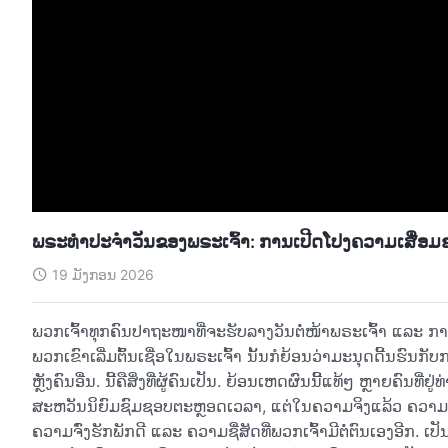
ພຣະທຳປະຈຳວັນຂອງພຣະເຈົ້າ: ການເປີດໂປງຄວາມເສື່ອ
19 ມັງກອນ 2026
ພວກເຈົ້າທຸກຄົນປາຖະໜາທີ່ຈະຮັບລາງວັນຕໍ່ໜ້າພຣະເຈົ້າ ແລະ ກາຍ
ພວກເຂົາເລີ່ມຕົ້ນເຊື່ອໃນພຣະເຈົ້າ ນັ້ນກໍຍ້ອນວ່າມະນຸດດີ້ນຮົນກັ
ຫຼັງຄົນອື່ນ. ນີ້ຄືສິ່ງທີ່ຜູ້ຄົນເປັນ. ຍ້ອນເຫດຜົນນີ້ແທ້ໆ ຫຼາຍຄົ
ສະຫວັນນິຍົມຊົມຊອບຕະຫຼອດເວລາ, ແຕ່ໃນຄວາມຈິງແລ້ວ ຄວາມຈົ່ງຮັ
ຄວາມຈົ່ງຮັກພັກດີ ແລະ ຄວາມຊື່ສັດທີ່ພວກເຈົ້າມີຕໍ່ຕົນເອງອີກ. ເປັນຫຍັ