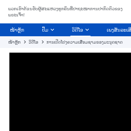
ພວກເຮົາຕ້ອນຮັບຜູ້ສະແຫວງທຸກຄົນທີ່ປາຖະໜາການປາກົດຕົວຂອງ
ພຣະເຈົ້າ!
​ໜ້າຫຼັກ
ປຶ້ມ
ວິ​ດີ​ໂອ
ເພງສັນລະເສ
ໜ້າຫຼັກ
​ວິ​ດີ​ໂອ
ການເປີດໂປງຄວາມເສື່ອມຊາມຂອງມະນຸດຊາດ