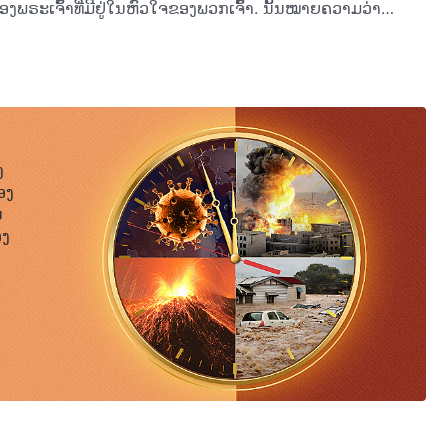
ຂອງພຣະເຈົ້າທີ່ມີຢູ່ໃນຫົວໃຈຂອງພວກເຈົ້າ. ນັ້ນໝາຍຄວາມວ່າ
ເຈົ້າສັນລະເສີນນັ້ນ ບໍ່ມີຢູ່ຈິງເລີຍ. ເຫດຜົນທີ່ເຮົາສາມາດເວົ້າສິ່ງ
ແລ້ວພວກເຈົ້າໄດ້ທົນທຸກຕໍ່ຄວາມອ່ອນເພຍຢ່າງຫຼວງຫຼາຍໃນຊ່ວງ
ຈິງຫຼາຍ. ເຫດຜົນສຳລັບຄວາມຊື່ສັດຂອງພວກເຈົ້າແມ່ນຮູບບູຊາທີ່ຢູ່
ຂອງພວກເຈົ້າແຕ່ລະຄົນນັ້ນ ເຮົາໄດ້ເຂົ້າໃຈຢ່າງຊັດເຈນ; ການມີ
ົ້າທີ່ພວກເຈົ້າເບິ່ງຄືວ່າບໍ່ຍິ່ງໃຫຍ່ ຫຼື ເລັກນ້ອຍ, ພວກເຈົ້າ
ທີ່ເປັນຕາເສຍດາຍກໍຄື ເຖິງແມ່ນວ່າເຮົາໄດ້ຮັບຂໍ້ມູນຫຼາຍຢ່າງ
ົ້າຫ່າງເຫີນຈາກພຣະເຈົ້າຫຼາຍນັ້ນ ເຮົາໝາຍຄວາມວ່າພວກເຈົ້າໄດ້
ບໍ່ແປກໃຈເລີຍທີ່ຜູ້ຄົນເວົ້າວ່າ ພວກເຈົ້າຖືກຄົນຫຼອກຕົ້ມໃນຊ່ວງເວລາ
ວ່າໃກ້ໂຕພວກເຈົ້າ. ເມື່ອເຮົາເວົ້າວ່າ “ບໍ່ຍິ່ງໃຫຍ່” ມັນແມ່ນເວົ້າ
ໄສຂອງເຮົາ, ແຮງໄກທີ່ພວກເຈົ້າຈະສາມາດຢັ່ງເຖິງສິ່ງທີ່ຢູ່ໃນຈິດໃຈ
ເປັນພຽງແຕ່ມະນຸດທີ່ປາສະຈາກຄວາມສາມາດທີ່ຍິ່ງໃຫຍ່, ເປັນມະນຸດທີ່ບໍ່
ງ
ພີ່ມທະວີຂຶ້ນເລື້ອຍໆ ແລະ ຄວາມເຊື່ອທີ່ພວກເຈົ້າມີຕໍ່ເຮົາກໍຍັງຄົງ
ມ່ນວ່າມະນຸດຄົນນີ້ບໍ່ສາມາດເອີ້ນລົມ ແລະ ຄວບຄຸມຝົນ, ເຖິງຢ່າງໃດກໍຕາມ
ອງ
ອໃນຕົວເຮົາ, ມັນຈະຊຳນານກວ່າທີ່ຈະເວົ້າວ່າພວກເຈົ້າທຸກຄົນກຳລັງ
ິດທີ່ສັ່ນສະເທືອນສະຫວັນ ແລະ ແຜ່ນດິນໂລກໄດ້ ເຊິ່ງເຮັດໃຫ້
ນ
ນປາກົດຕົວ ແລະ ພາລະກິດຂອງພຣະເຈົ້າ. ວິທີທີ່ຈະຮູ້ຈັກພຣະເຈົ້າເທິງແຜ່ນດິນໂລກ
ຂອງພວກເຈົ້າແມ່ນງ່າຍຫຼາຍ: ຂ້ານ້ອຍຈະຕິດຕາມໃຜກໍຕາມທີ່
ືກັບວ່າ ເຊື່ອຟັງພຣະຄຣິດນີ້ຢູ່ເທິງແຜ່ນດິນໂລກຢ່າງສູງ ແຕ່ໃນແກ່ນ
ອງ
ີ່ສາມາດເຮັດໃຫ້ຂ້ານ້ອຍຫຼົບຫຼີກຄວາມພິນາດທີ່ຍິ່ງໃຫຍ່ໄດ້ ບໍ່
ຮັກພຣະອົງເລີຍ. ນັ້ນໝາຍຄວາມວ່າ ຄົນທີ່ພວກເຈົ້າເຊື່ອແມ່ນພຣະເຈົ້າ
ົນໃນສິ່ງນີ້ເລີຍ. ມີຫຼາຍຄົນແບບນັ້ນທ່າມກາງພວກເຈົ້າມີເຈດຕະນາ
ເຈົ້າຮັກຢ່າງແທ້ຈິງແມ່ນພຣະເຈົ້າທີ່ພວກເຈົ້າປາຖະໜາທັງໃນກາງຄືນ
ຶ້ນເພື່ອເບິ່ງວ່າ ຈະມີພວກເຈົ້າເທົ່າໃດຄົນທີ່ມີຄວາມເຊື່ອໃນ
າມເຊື່ອຂອງພວກເຈົ້າເປັນພຽງແຕ່ເສດສ່ວນເຫຼືອເທົ່ານັ້ນ ແລະ ຄວາມ
່າ ບໍ່ມີພວກເຈົ້າຈັກຄົນເລີຍທີ່ສາມາດພໍໃຈເຮົາໄດ້. ສະນັ້ນ ມັນກໍ
ລະ ຄວາມໄວ້ວາງໃຈ; ຄວາມຮັກໝາຍເຖິງຄວາມເຄົາລົບ ແລະ ຄວາມ
ຈົ້າທີ່ພວກເຈົ້າມີຄວາມເຊື່ອນີ້ແມ່ນແຕກຕ່າງຈາກເຮົາຢ່າງ
ມຮັກທີ່ພວກເຈົ້າມີຕໍ່ພຣະຄຣິດໃນປັດຈຸບັນແມ່ນບໍ່ເປັນໄປຕາມທີ່ຄາດ
ອທີ່ພວກເຈົ້າມີຕໍ່ພຣະເຈົ້າ? ຍິ່ງພວກເຈົ້າເຊື່ອໃນສິ່ງທີ່ເອີ້ນ
່ອແນວໃດໃນພຣະອົງ? ເມື່ອເວົ້າເຖິງຄວາມຮັກ ພວກເຈົ້າຮັກພຣະອົງ
ນອອກຈາກເຮົາໄປໄກຫຼາຍສໍ່ານັ້ນ. ແລ້ວແມ່ນຫຍັງຄືແກ່ນແທ້ຂອງ
ະເຈົ້າແມ່ນແຕ່ໜ້ອຍດຽວ, ແຮງໄກທີ່ພວກເຈົ້າຈະຮູ້ຈັກແກ່ນແທ້ຂອງ
ະນາຄຳຖາມດັ່ງກ່າວ, ແຕ່ແຮງໂນ້ມທວງຂອງມັນໄດ້ເກີດຂຶ້ນກັບພວກເຈົ້າ
ນຈິງແຫ່ງຄວາມເຊື່ອທີ່ພວກເຈົ້າມີຕໍ່ພຣະເຈົ້າແມ່ນຢູ່ໃສ? ພວກ