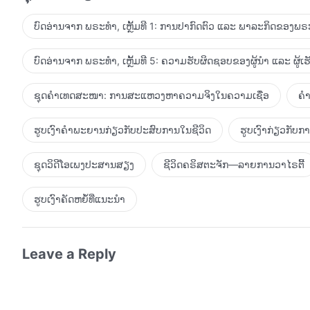
ບໍ? ພວກເຈົ້າເຄີຍຄິດກ່ຽວກັບຜົນຕາມມາຂອງການສືບຕໍ່ເຊື່ອໃນຮູບ
ເຈົ້າຮັກພຣະອົງແນວໃດ? ຄວາມເປັນຈິງແຫ່ງຄວາມຮັກທີ່ພວກເຈົ້າມີ
ບົດອ່ານຈາກ ພຣະທຳ, ເຫຼັ້ມທີ 1: ການປາກົດຕົວ ແລະ ພາລະກິດຂອງພຣະ
ບົດອ່ານຈາກ ພຣະທຳ, ເຫຼັ້ມທີ 5: ຄວາມຮັບຜິດຊອບຂອງຜູ້ນໍາ ແລະ ຜູ້ເ
ຊຸດຄຳເທດສະໜາ: ການສະແຫວງຫາຄວາມຈິງໃນຄວາມເຊື່ອ
ຄຳ
ຮູບເງົາຄຳພະຍານກ່ຽວກັບປະສົບການໃນຊີວິດ
ຮູບເງົາກ່ຽວກັບ
ຊຸດວິດີໂອເພງປະສານສຽງ
ຊີວິດຄຣິສຕະຈັກ—ລາຍການວາໄຣຕີ້
ຮູບເງົາຄັດຫຍໍ້ທີ່ແນະນໍາ
Leave a Reply