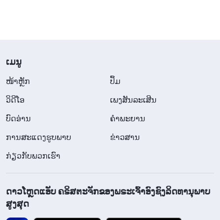
​ເມ​ນູ
​ໜ້າຫຼັກ
ປຶ້ມ
ວິ​ດີ​ໂອ
ເພງສັນລະເສີນ
ບົດອ່ານ
ຄຳພະຍານ
ການສະແດງຮູບພາບ
ຂ່າວສານ
ກ່ຽວກັບພວກເຮົາ
ດາວໂຫຼດແອັບ ຄຣິສຕະຈັກຂອງພຣະເຈົ້າອົງຊົງລິດທານຸພາບ
ສູງສຸດ