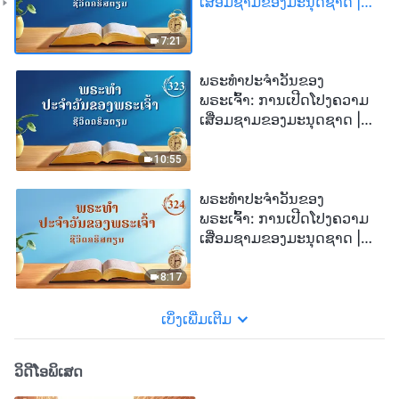
ເສື່ອມຊາມຂອງມະນຸດຊາດ |
ຄັດຕອນ 321
7:21
ພຣະທຳປະຈຳວັນຂອງ
ພຣະເຈົ້າ: ການເປີດໂປງຄວາມ
ເສື່ອມຊາມຂອງມະນຸດຊາດ |
ຄັດຕອນ 323
10:55
ພຣະທຳປະຈຳວັນຂອງ
ພຣະເຈົ້າ: ການເປີດໂປງຄວາມ
ເສື່ອມຊາມຂອງມະນຸດຊາດ |
ຄັດຕອນ 324
8:17
ເບິ່ງເພີ່ມເຕີມ
ວິດີໂອພິເສດ