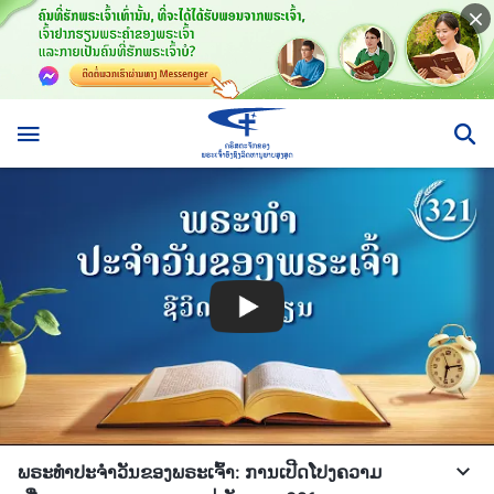
ພຣະທຳປະຈຳວັນຂອງພຣະເຈົ້າ: ການເປີດໂປງຄວາມ