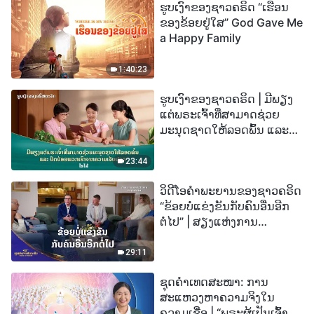
ຮູບເງົາຂອງຊາວຄຣິດ “ເຮືອນ
ຂອງຂ້ອຍຢູ່ໃສ” God Gave Me
a Happy Family
1:40:23
ຮູບເງົາຂອງຊາວຄຣິດ | ມີພຽງ
ແຕ່ພຣະເຈົ້າທີ່ສາມາດຊ່ວຍ
ມະນຸດຊາດໃຫ້ລອດພົ້ນ ແລະ
ປົດປ່ອຍພວກເຮົາຈາກຄວາມ
ເຈັບປວດ (ໄຮໄລ້)
23:44
ວິດີໂອຄຳພະຍານຂອງຊາວຄຣິດ
“ຂ້ອຍບໍ່ແຂ່ງຂັນກັບຄົນອື່ນອີກ
ຕໍ່ໄປ” | ສຽງແຫ່ງການ
ສັນລະເສີນ 2026
29:11
ຊຸດຄຳເທດສະໜາ: ການ
ສະແຫວງຫາຄວາມຈິງໃນ
ຄວາມເຊື່ອ | “ພຣະຜູ້ເປັນເຈົ້າຈະ