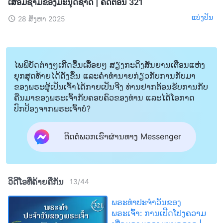
ເສື່ອມຊາມຂອງມະນຸດຊາດ | ຄັດຕອນ 321
ແບ່ງປັນ
28 ສິງຫາ 2025
ໄພພິບັດຕ່າງໆເກີດຂຶ້ນເລື້ອຍໆ ສຽງກະດິງສັນຍານເຕືອນແຫ່ງ
ຍຸກສຸດທ້າຍໄດ້ດັງຂຶ້ນ ແລະຄໍາທໍານາຍກ່ຽວກັບການກັບມາ
ຂອງພຣະຜູ້ເປັນເຈົ້າໄດ້ກາຍເປັນຈີງ ທ່ານຢາກຕ້ອນຮັບການກັບ
ຄືນມາຂອງພຣະເຈົ້າກັບຄອບຄົວຂອງທ່ານ ແລະໄດ້ໂອກາດ
ປົກປ້ອງຈາກພຣະເຈົ້າບໍ?
ຕິດຕໍ່ພວກເຮົາຜ່ານທາງ Messenger
ວິດີໂອທີ່ຄ້າຍຄືກັນ
13
/
44
ພຣະທຳປະຈຳວັນຂອງ
ພຣະເຈົ້າ: ການເປີດໂປງຄວາມ