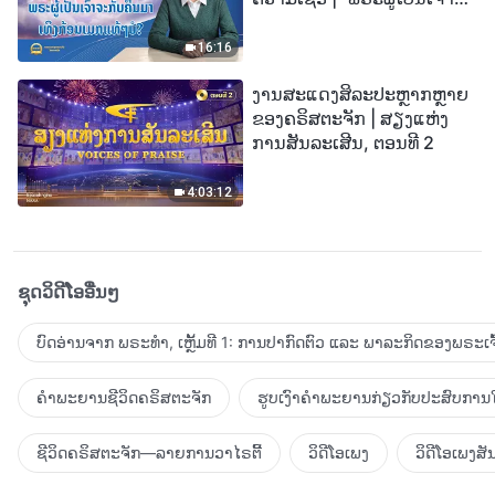
ກັບຄືນມາເທິງກ້ອນເມກແທ້ໆບໍ?”
16:16
ງານສະແດງສິລະປະຫຼາກຫຼາຍ
ຂອງຄຣິສຕະຈັກ | ສຽງແຫ່ງ
ການສັນລະເສີນ, ຕອນທີ 2
4:03:12
ຊຸດວິດີໂອອື່ນໆ
ບົດອ່ານຈາກ ພຣະທຳ, ເຫຼັ້ມທີ 1: ການປາກົດຕົວ ແລະ ພາລະກິດຂອງພຣະເຈົ
ຄຳພະຍານຊີວິດຄຣິສຕະຈັກ
ຮູບເງົາຄຳພະຍານກ່ຽວກັບປະສົບການໃ
ຊີວິດຄຣິສຕະຈັກ—ລາຍການວາໄຣຕີ້
ວິດີໂອເພງ
ວິດີໂອເພງສັ