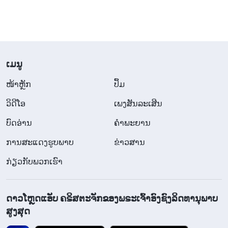
​ເມ​ນູ
​ໜ້າຫຼັກ
ປຶ້ມ
ວິ​ດີ​ໂອ
ເພງສັນລະເສີນ
ບົດອ່ານ
ຄຳພະຍານ
ການສະແດງຮູບພາບ
ຂ່າວສານ
ກ່ຽວກັບພວກເຮົາ
ດາວໂຫຼດແອັບ ຄຣິສຕະຈັກຂອງພຣະເຈົ້າອົງຊົງລິດທານຸພາບ
ສູງສຸດ