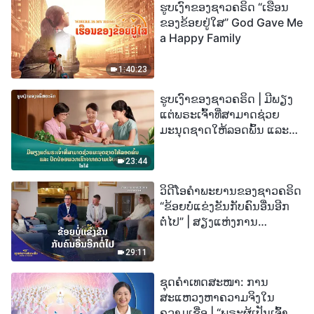
ຮູບເງົາຂອງຊາວຄຣິດ “ເຮືອນ
ຂອງຂ້ອຍຢູ່ໃສ” God Gave Me
a Happy Family
1:40:23
ຮູບເງົາຂອງຊາວຄຣິດ | ມີພຽງ
ແຕ່ພຣະເຈົ້າທີ່ສາມາດຊ່ວຍ
ມະນຸດຊາດໃຫ້ລອດພົ້ນ ແລະ
ປົດປ່ອຍພວກເຮົາຈາກຄວາມ
ເຈັບປວດ (ໄຮໄລ້)
23:44
ວິດີໂອຄຳພະຍານຂອງຊາວຄຣິດ
“ຂ້ອຍບໍ່ແຂ່ງຂັນກັບຄົນອື່ນອີກ
ຕໍ່ໄປ” | ສຽງແຫ່ງການ
ສັນລະເສີນ 2026
29:11
ຊຸດຄຳເທດສະໜາ: ການ
ສະແຫວງຫາຄວາມຈິງໃນ
ຄວາມເຊື່ອ | “ພຣະຜູ້ເປັນເຈົ້າຈະ