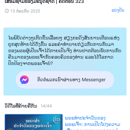
ເສື່ອມຊາມຂອງມະນຸດຊາດ | ຄັດຕອນ 323
ແບ່ງປັນ
13 ກໍລະກົດ 2025
ໄພພິບັດຕ່າງໆເກີດຂຶ້ນເລື້ອຍໆ ສຽງກະດິງສັນຍານເຕືອນແຫ່ງ
ຍຸກສຸດທ້າຍໄດ້ດັງຂຶ້ນ ແລະຄໍາທໍານາຍກ່ຽວກັບການກັບມາ
ຂອງພຣະຜູ້ເປັນເຈົ້າໄດ້ກາຍເປັນຈີງ ທ່ານຢາກຕ້ອນຮັບການກັບ
ຄືນມາຂອງພຣະເຈົ້າກັບຄອບຄົວຂອງທ່ານ ແລະໄດ້ໂອກາດ
ປົກປ້ອງຈາກພຣະເຈົ້າບໍ?
ຕິດຕໍ່ພວກເຮົາຜ່ານທາງ Messenger
ວິດີໂອທີ່ຄ້າຍຄືກັນ
14
/
44
ພຣະທຳປະຈຳວັນຂອງ
ພຣະເຈົ້າ: ການເປີດໂປງຄວາມ