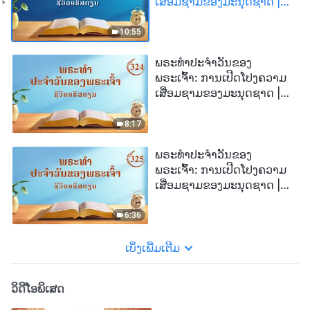
ເສື່ອມຊາມຂອງມະນຸດຊາດ |
ຄັດຕອນ 323
10:55
ພຣະທຳປະຈຳວັນຂອງ
ພຣະເຈົ້າ: ການເປີດໂປງຄວາມ
ເສື່ອມຊາມຂອງມະນຸດຊາດ |
ຄັດຕອນ 324
8:17
ພຣະທຳປະຈຳວັນຂອງ
ພຣະເຈົ້າ: ການເປີດໂປງຄວາມ
ເສື່ອມຊາມຂອງມະນຸດຊາດ |
ຄັດຕອນ 325
6:36
ເບິ່ງເພີ່ມເຕີມ
ວິດີໂອພິເສດ