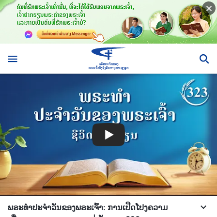
ພຣະທຳປະຈຳວັນຂອງພຣະເຈົ້າ: ການເປີດໂປງຄວາມ