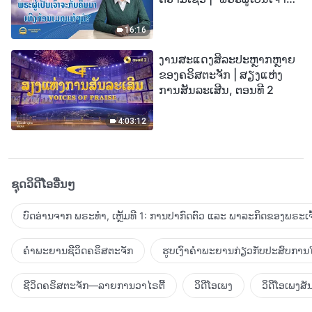
ກັບຄືນມາເທິງກ້ອນເມກແທ້ໆບໍ?”
16:16
ງານສະແດງສິລະປະຫຼາກຫຼາຍ
ຂອງຄຣິສຕະຈັກ | ສຽງແຫ່ງ
ການສັນລະເສີນ, ຕອນທີ 2
4:03:12
ຊຸດວິດີໂອອື່ນໆ
ບົດອ່ານຈາກ ພຣະທຳ, ເຫຼັ້ມທີ 1: ການປາກົດຕົວ ແລະ ພາລະກິດຂອງພຣະເຈົ
ຄຳພະຍານຊີວິດຄຣິສຕະຈັກ
ຮູບເງົາຄຳພະຍານກ່ຽວກັບປະສົບການໃ
ຊີວິດຄຣິສຕະຈັກ—ລາຍການວາໄຣຕີ້
ວິດີໂອເພງ
ວິດີໂອເພງສັ