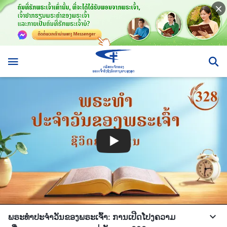
ພຣະທຳປະຈຳວັນຂອງພຣະເຈົ້າ: ການເປີດໂປງຄວາມ