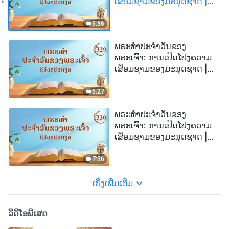
ເສື່ອມຊາມຂອງມະນຸດຊາດ |
ຄັດຕອນ 328
9:56
ພຣະທຳປະຈຳວັນຂອງ
ພຣະເຈົ້າ: ການເປີດໂປງຄວາມ
ເສື່ອມຊາມຂອງມະນຸດຊາດ |
ຄັດຕອນ 329
6:27
ພຣະທຳປະຈຳວັນຂອງ
ພຣະເຈົ້າ: ການເປີດໂປງຄວາມ
ເສື່ອມຊາມຂອງມະນຸດຊາດ |
ຄັດຕອນ 330
7:36
ເບິ່ງເພີ່ມເຕີມ
ວິດີໂອພິເສດ