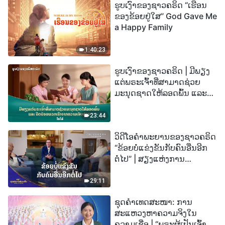
ຮູບເງົາຂອງຊາວຄຣິດ “ເຮືອນ
ຂອງຂ້ອຍຢູ່ໃສ” God Gave Me
a Happy Family
1:40:23
ຮູບເງົາຂອງຊາວຄຣິດ | ມີພຽງ
ແຕ່ພຣະເຈົ້າທີ່ສາມາດຊ່ວຍ
ມະນຸດຊາດໃຫ້ລອດພົ້ນ ແລະ
ປົດປ່ອຍພວກເຮົາຈາກຄວາມ
ເຈັບປວດ (ໄຮໄລ້)
23:44
ວິດີໂອຄຳພະຍານຂອງຊາວຄຣິດ
“ຂ້ອຍບໍ່ແຂ່ງຂັນກັບຄົນອື່ນອີກ
ຕໍ່ໄປ” | ສຽງແຫ່ງການ
ສັນລະເສີນ 2026
29:11
ຊຸດຄຳເທດສະໜາ: ການ
ສະແຫວງຫາຄວາມຈິງໃນ
ຄວາມເຊື່ອ | “ພຣະຜູ້ເປັນເຈົ້າຈະ