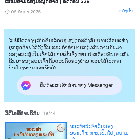
ເສື່ອມຊາມຂອງມະນຸດຊາດ | ຄັດຕອນ 328
ແບ່ງປັນ
05 ກັນຍາ 2025
ໄພພິບັດຕ່າງໆເກີດຂຶ້ນເລື້ອຍໆ ສຽງກະດິງສັນຍານເຕືອນແຫ່ງ
ຍຸກສຸດທ້າຍໄດ້ດັງຂຶ້ນ ແລະຄໍາທໍານາຍກ່ຽວກັບການກັບມາ
ຂອງພຣະຜູ້ເປັນເຈົ້າໄດ້ກາຍເປັນຈີງ ທ່ານຢາກຕ້ອນຮັບການກັບ
ຄືນມາຂອງພຣະເຈົ້າກັບຄອບຄົວຂອງທ່ານ ແລະໄດ້ໂອກາດ
ປົກປ້ອງຈາກພຣະເຈົ້າບໍ?
ຕິດຕໍ່ພວກເຮົາຜ່ານທາງ Messenger
ວິດີໂອທີ່ຄ້າຍຄືກັນ
18
/
44
ພຣະທຳປະຈຳວັນຂອງ
ພຣະເຈົ້າ: ການເປີດໂປງຄວາມ