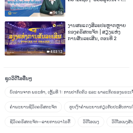
ກັບຄືນມາເທິງກ້ອນເມກແທ້ໆບໍ?”
16:16
ງານສະແດງສິລະປະຫຼາກຫຼາຍ
ຂອງຄຣິສຕະຈັກ | ສຽງແຫ່ງ
ການສັນລະເສີນ, ຕອນທີ 2
4:03:12
ຊຸດວິດີໂອອື່ນໆ
ບົດອ່ານຈາກ ພຣະທຳ, ເຫຼັ້ມທີ 1: ການປາກົດຕົວ ແລະ ພາລະກິດຂອງພຣະເຈົ
ຄຳພະຍານຊີວິດຄຣິສຕະຈັກ
ຮູບເງົາຄຳພະຍານກ່ຽວກັບປະສົບການໃ
ຊີວິດຄຣິສຕະຈັກ—ລາຍການວາໄຣຕີ້
ວິດີໂອເພງ
ວິດີໂອເພງສັ