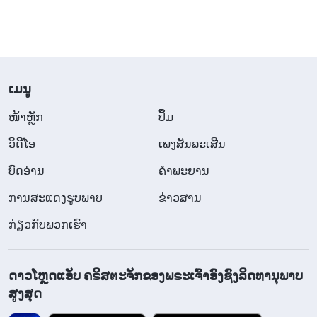
​ເມ​ນູ
​ໜ້າຫຼັກ
ປຶ້ມ
ວິ​ດີ​ໂອ
ເພງສັນລະເສີນ
ບົດອ່ານ
ຄຳພະຍານ
ການສະແດງຮູບພາບ
ຂ່າວສານ
ກ່ຽວກັບພວກເຮົາ
ດາວໂຫຼດແອັບ ຄຣິສຕະຈັກຂອງພຣະເຈົ້າອົງຊົງລິດທານຸພາບ
ສູງສຸດ