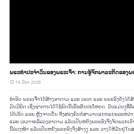
ພຣະທຳປະຈຳວັນຂອງພຣະເຈົ້າ: ການຮູ້ຈັກພາລະກິດຂອງພຣະ
14 ມີນາ 2026
ທໍາອິດ ພຣະເຈົ້າໄດ້ສ້າງອາດາມ ແລະ ເອວາ ແລະ ພຣະອົງຍັງໄດ້ສ້າງ
ມັນມີພິດ ເຊິ່ງຊາຕານໄດ້ໃຊ້ພິດນີ້ເພື່ອຜົນປະໂຫຍດ. ມັນແມ່ນງູທີ
ໄດ້ເຮັດ ແລະ ຫຼັງຈານນັ້ນ ທັງສອງຄົນກໍສາມາດແຍກແຍະລະຫວ່າງ
ແລະ ເອວາຈະລໍ້ລວງອາດາມ ແລ້ວເປັນຫຍັງພຣະອົງຈຶ່ງຈັດພວກເຂົ
ນີ້ລ່ວງໜ້າ ແລ້ວເປັນຫຍັງພຣະອົງຈຶ່ງສ້າງງູ ແລະ ວາງໃຫ້ມັນຢູ