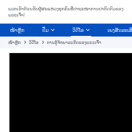
ພວກເຮົາຕ້ອນຮັບຜູ້ສະແຫວງທຸກຄົນທີ່ປາຖະໜາການປາກົດຕົວຂອງ
ພຣະເຈົ້າ!
​ໜ້າຫຼັກ
ປຶ້ມ
ວິ​ດີ​ໂອ
ເພງສັນລະເສ
ໜ້າຫຼັກ
​ວິ​ດີ​ໂອ
ການຮູ້ຈັກພາລະກິດຂອງພຣະເຈົ້າ