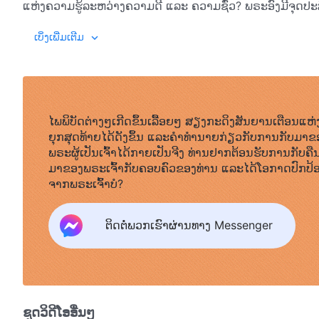
ແຫ່ງຄວາມຮູ້ລະຫວ່າງຄວາມດີ ແລະ ຄວາມຊົ່ວ? ພຣະອົງມີຈຸດປະສ
ທັງອາດາມ ແລະ ເອວາບໍ່ກ້າທີ່ຈະຜະເຊີນໜ້າກັບພຣະອົງ ແລະ ໃນເ
ພຣະທຳ
, ເຫຼັ້ມທີ 1. ການປາກົດຕົວ ແລະ ພາລະກິດຂອງພ
ເບິ່ງເພີ່ມເຕີມ
ຕົ້ນໄມ້ແຫ່ງຄວາມຮູ້ລະຫວ່າງຄວາມດີ ແລະ ຄວາມຊົ່ວ ແລະ ໄດ້ຕົ
ໄດ້ສາບແຊ່ງງູ ແລະ ສາບແຊ່ງອາດາມ ແລະ ເອວາເຊັ່ນກັນ. ໃນເວລາທ
ພວກເຂົາທັງສອງໄດ້ກິນໝາກໄມ້ຈາກຕົ້ນໄມ້. ມະນຸດໄດ້ກາຍເປັນຄົນ
ຂັ້ນທີ່ທຸກສິ່ງທີ່ພວກເຂົາມີຢູ່ໃນຫົວໃຈຂອງພວກເຂົາແມ່ນລ້ວນແລ້ວແ
ສົກກະປົກ. ດັ່ງນັ້ນ, ພຣະເຢໂຮວາຈຶ່ງເສຍໃຈທີ່ໄດ້ສ້າງມະນຸດຊາດ.
ໄພພິບັດຕ່າງໆເກີດຂຶ້ນເລື້ອຍໆ ສຽງກະດິງສັນຍານເຕືອນແຫ່
ລາຍໂລກດ້ວຍນໍ້າຖ້ວມ ເຊິ່ງມີພຽງແຕ່ໂນອາ ແລະ ລູກຊາຍຂອງລາວທີ
ຍຸກສຸດທ້າຍໄດ້ດັງຂຶ້ນ ແລະຄໍາທໍານາຍກ່ຽວກັບການກັບມາຂ
ເໜືອທໍາມະຊາດຕາມທີ່ຜູ້ຄົນອາດຈິນຕະນາການ. ບາງຄົນຖາມວ່າ: “ໃນ
ພຣະຜູ້ເປັນເຈົ້າໄດ້ກາຍເປັນຈີງ ທ່ານຢາກຕ້ອນຮັບການກັບຄື
ຫຍັງພຣະອົງຈຶ່ງສ້າງມັນຂຶ້ນມາ?” ສິ່ງເຫຼົ່ານີ້ແມ່ນຄວາມຈິງ: ໃນສະ
ມາຂອງພຣະເຈົ້າກັບຄອບຄົວຂອງທ່ານ ແລະໄດ້ໂອກາດປົກປ້
ອໍານາດຄວບຄຸມທູດສະຫວັນໃນສະຫວັນທັງໝົດ; ນີ້ແມ່ນອໍານາດທີ່ພຣ
ຈາກພຣະເຈົ້າບໍ?
ທີ່ສຸດໃນບັນດາທູດສະຫວັນຂອງສະຫວັນ. ຕໍ່ມາເມື່ອພຣະເຈົ້າຊົງສ້າ
ເທິງແຜ່ນດິນໂລກ. ເຮົາເວົ້າວ່າ ມັນທໍລະຍົດຕໍ່ພຣະເຈົ້າ ເພາະວ່
ຕິດຕໍ່ພວກເຮົາຜ່ານທາງ Messenger
ມັນເປັນເທວະທູດທີ່ລໍ້ລວງເອວາເຂົ້າສູ່ຄວາມບາບ; ມັນເຮັດແບບນ
ໃຫ້ມະນຸດຊາດທໍລະຍົດຕໍ່ພຣະເຈົ້າ ແລະ ມາເຊື່ອຟັງມັນແທນ. ເທວະ
ເຊື່ອຟັງມັນ ແລະ ຜູ້ຄົນໃນແຜ່ນດິນໂລກກໍສາມາດເຊັ່ນກັນ. ຝູງນົກ, ສັດ
ແຜ່ນດິນໂລກແມ່ນຢູ່ພາຍໃຕ້ການດູແລຂອງມະນຸດ ນັ້ນກໍຄື ອາດາມ 
ທູດຈຶ່ງປາດຖະໜາຢາກຢູ່ເໜືອອໍານາດຂອງພຣະເຈົ້າ ແລະ ທໍລະຍົດຕໍ
ຊຸດວິດີໂອອື່ນໆ