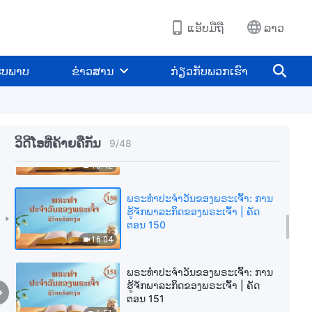
ຕອນ 147
15:44
ແອັບມືຖື
ລາວ
ພຣະທຳປະຈຳວັນຂອງພຣະເຈົ້າ: ການ
ຮູ້ຈັກພາລະກິດຂອງພຣະເຈົ້າ | ຄັດ
ູບພາບ
ຂ່າວສານ
ກ່ຽວກັບພວກເຮົາ
ຕອນ 148
7:13
ພຣະທຳປະຈຳວັນຂອງພຣະເຈົ້າ: ການ
ຮູ້ຈັກພາລະກິດຂອງພຣະເຈົ້າ | ຄັດ
ວິດີໂອທີ່ຄ້າຍຄືກັນ
9
/
48
ຕອນ 149
10:42
ພຣະທຳປະຈຳວັນຂອງພຣະເຈົ້າ: ການ
ຮູ້ຈັກພາລະກິດຂອງພຣະເຈົ້າ | ຄັດ
ຕອນ 150
16:04
ພຣະທຳປະຈຳວັນຂອງພຣະເຈົ້າ: ການ
ຮູ້ຈັກພາລະກິດຂອງພຣະເຈົ້າ | ຄັດ
ຕອນ 151