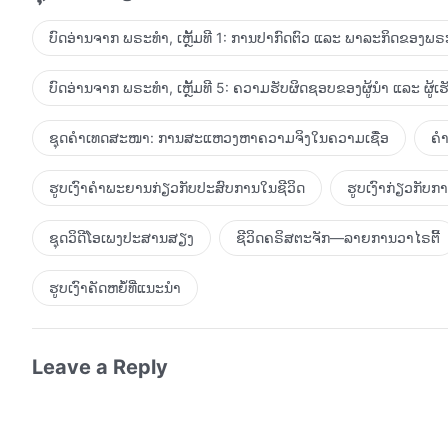
ພຣະເຈົ້າ ເຊິ່ງຕໍ່ມາກໍໄດ້ກາຍເປັນວິນຍານຊົ່ວຮ້າຍຕ່າງໆ. ການ
ເສື່ອມຊາມຂອງເທວະທູດນັ້ນບໍ? ມວນມະນຸດເປັນດັ່ງທຸກມື້ນີ້ຍ້ອນເ
ບົດອ່ານຈາກ ພຣະທຳ, ເຫຼັ້ມທີ 1: ການປາກົດຕົວ ແລະ ພາລະກິດຂອງພຣະ
ພາລະກິດແຕ່ລະຂັ້ນຕອນນີ້ ແມ່ນບໍ່ໄດ້ເປັນຮູບປະທໍາ ແລະ ງ່າຍດ
ເພື່ອຜົນປະໂຫຍດໃດໜຶ່ງ, ແຕ່ຜູ້ຄົນບໍ່ສາມາດເຂົ້າໃຈເຖິງຂໍ້ເທັດຈ
ບົດອ່ານຈາກ ພຣະທຳ, ເຫຼັ້ມທີ 5: ຄວາມຮັບຜິດຊອບຂອງຜູ້ນໍາ ແລະ ຜູ້ເ
ສັບພະສິ່ງທັງໝົດ, ແລ້ວຍັງສ້າງຊາຕານອີກ? ໃນເມື່ອ ພຣະເຈົ້າ
ພຣະອົງຈຶ່ງສ້າງຊາຕານ? ໂດຍການສ້າງຊາຕານ, ພຣະອົງບໍ່ໄດ້ສ້າງສັດຕ
ຊຸດຄຳເທດສະໜາ: ການສະແຫວງຫາຄວາມຈິງໃນຄວາມເຊື່ອ
ຄຳ
ພຣະອົງສ້າງທູດສະຫວັນ ແລະ ຕໍ່ມາ ທູດສະຫວັນໄດ້ທໍລະຍົດພຣະອົ
ທໍລະຍົດຕໍ່ພຣະເຈົ້າ. ສາມາດເວົ້າໄດ້ວ່າ ນີ້ແມ່ນເຫດການບັງເອີນ ແຕ່ມັນ
ຮູບເງົາຄຳພະຍານກ່ຽວກັບປະສົບການໃນຊີວິດ
ຮູບເງົາກ່ຽວກັບ
ໄດ້ຫຼັງຈາກທີ່ໄດ້ເຕີບໃຫຍ່ຂຶ້ນເຖິງຈຸດໃດໜຶ່ງ; ສິ່ງຕ່າງໆແມ່ນພັດທະ
ເປັນສັດຕູຂອງພຣະອົງ ແລ້ວເປັນຫຍັງພຣະອົງຈຶ່ງສ້າງມັນຂຶ້ນມາ? ພ
ຊຸດວິດີໂອເພງປະສານສຽງ
ຊີວິດຄຣິສຕະຈັກ—ລາຍການວາໄຣຕີ້
ສາມາດເຫັນທຸກສິ່ງໄດ້ທັງໝົດຢ່າງນິລັນດອນບໍ? ພຣະອົງບໍ່ຮູ້ຈັກ
ທໍລະຍົດພຣະອົງ ແລ້ວເປັນຫຍັງພຣະອົງຈຶ່ງຕັ້ງໃຫ້ມັນເປັນເທວະທູດ
ຮູບເງົາຄັດຫຍໍ້ທີ່ແນະນໍາ
ເທວະດາຫຼາຍຕົນທໍລະຍົດພຣະອົງ ແລະ ໄດ້ລົງມາສູ່ໂລກຂອງມະນຸດເພື່ອ
ສາມາດປະຕິບັດຕາມແຜນການຄຸ້ມຄອງຫົກພັນປີຂອງພຣະອົງໃຫ້ສໍາເລັດ”. ຄໍ
ເອົາບັນຫາມາສູ່ຕົວເອງຫຼາຍຂຶ້ນເກີນຄວາມຈໍາເປັນບໍ? ບາງຄົນຍັງໄ
Leave a Reply
ຍຸກປັດຈຸບັນ, ພຣະເຈົ້າກໍຈະບໍ່ໄດ້ນໍາຄວາມລອດພົ້ນມາສູ່ມວນມະນ
ກໍຈະເບິ່ງບໍ່ເຫັນ; ແລ້ວສະຕິປັນຍາຂອງພຣະອົງຈະປາກົດຢູ່ໃສ? ດັ່ງນ
ອະນາຄົດພຣະເຈົ້າຈະໄດ້ເປີດເຜີຍລິດທານຸພາບຂອງພຣະອົງ, ບໍ່ດັ່