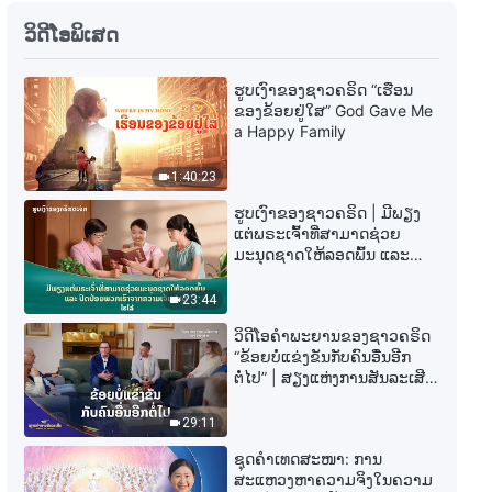
ພຣະທຳປະຈຳວັນຂອງພຣະເຈົ້າ: ການ
ວິດີໂອພິເສດ
ຮູ້ຈັກພາລະກິດຂອງພຣະເຈົ້າ | ຄັດ
ຕອນ 156
ຮູບເງົາຂອງຊາວຄຣິດ “ເຮືອນ
9:22
ຂອງຂ້ອຍຢູ່ໃສ” God Gave Me
a Happy Family
ພຣະທຳປະຈຳວັນຂອງພຣະເຈົ້າ: ການ
ຮູ້ຈັກພາລະກິດຂອງພຣະເຈົ້າ | ຄັດ
1:40:23
ຕອນ 157
10:18
ຮູບເງົາຂອງຊາວຄຣິດ | ມີພຽງ
ແຕ່ພຣະເຈົ້າທີ່ສາມາດຊ່ວຍ
ມະນຸດຊາດໃຫ້ລອດພົ້ນ ແລະ
ພຣະທຳປະຈຳວັນຂອງພຣະເຈົ້າ: ການ
ປົດປ່ອຍພວກເຮົາຈາກຄວາມ
ຮູ້ຈັກພາລະກິດຂອງພຣະເຈົ້າ | ຄັດ
ເຈັບປວດ (ໄຮໄລ້)
23:44
ຕອນ 159
6:00
ວິດີໂອຄຳພະຍານຂອງຊາວຄຣິດ
“ຂ້ອຍບໍ່ແຂ່ງຂັນກັບຄົນອື່ນອີກ
ພຣະທຳປະຈຳວັນຂອງພຣະເຈົ້າ: ການ
ຕໍ່ໄປ” | ສຽງແຫ່ງການສັນລະເສີນ
ຮູ້ຈັກພາລະກິດຂອງພຣະເຈົ້າ | ຄັດ
2026
ຕອນ 160
29:11
10:38
ຊຸດຄຳເທດສະໜາ: ການ
ສະແຫວງຫາຄວາມຈິງໃນຄວາມ