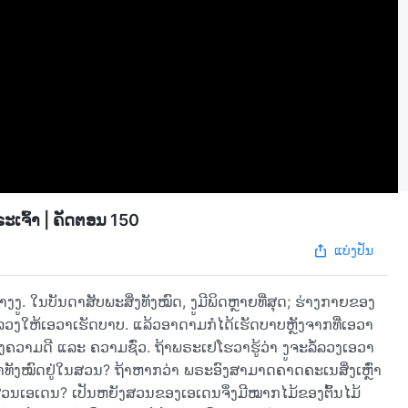
ເຈົ້າ | ຄັດຕອນ 150
ແບ່ງປັນ
ງູ. ໃນບັນດາສັບພະສິ່ງທັງໝົດ, ງູມີພິດຫຼາຍທີ່ສຸດ; ຮ່າງກາຍຂອງ
່ລໍ້ລວງໃຫ້ເອວາເຮັດບາບ. ແລ້ວອາດາມກໍໄດ້ເຮັດບາບຫຼັງຈາກທີ່ເອວາ
ຄວາມດີ ແລະ ຄວາມຊົ່ວ. ຖ້າພຣະເຢໂຮວາຮູ້ວ່າ ງູຈະລໍ້ລວງເອວາ
າທັງໝົດຢູ່ໃນສວນ? ຖ້າຫາກວ່າ ພຣະອົງສາມາດຄາດຄະເນສິ່ງເຫຼົ່າ
່ໃນສວນເອເດນ? ເປັນຫຍັງສວນຂອງເອເດນຈຶ່ງມີໝາກໄມ້ຂອງຕົ້ນໄມ້