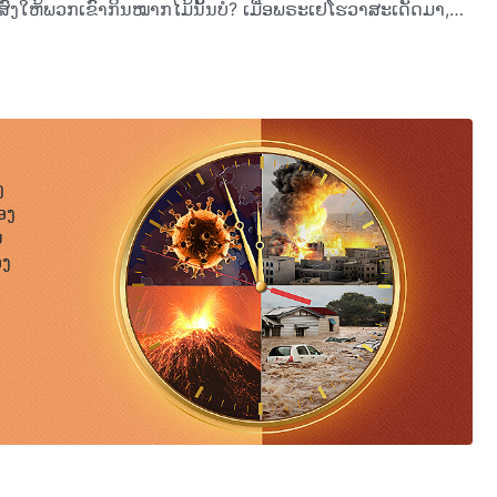
ົງໃຫ້ພວກເຂົາກິນໝາກໄມ້ນັ້ນບໍ? ເມື່ອພຣະເຢໂຮວາສະເດັດມາ,
ວລານັ້ນເອງທີ່ພຣະເຢໂຮວາຮູ້ວ່າ ພວກເຂົາໄດ້ກິນໝາກໄມ້ຈາກ
ຣະເຈົ້າ. ເຈົ້າຄວນຮູ້ວ່າ ມະນຸດຊາດທັງໝົດໄດ້ພັດທະນາມາຮອດມື້ນີ້ໄດ້ແນວໃດ
ກເປັນເຫຍື່ອຂອງຄວາມຫຼອກລວງຂອງງູໄປແລ້ວ. ສຸດທ້າຍ ພຣະອົງກໍ
ີ່ທັງສອງຄົນກິນໝາກໄມ້ຈາກຕົ້ນໄມ້ນັ້ນ ພຣະເຢໂຮວາບໍ່ໄດ້ຮູ້ວ່າ
ເສື່ອມຊາມຈົນຮອດຂັ້ນຊົ່ວຮ້າຍ ແລະ ເກີດມີຕັນຫາທາງເພດ, ເຖິງ
ຕ່ເປັນສິ່ງຊົ່ວຮ້າຍ ແລະ ຂາດຄວາມຊອບທໍາ; ທຸກສິ່ງແມ່ນສິ່ງທີ່
 ຫຼັງຈາກນັ້ນ ພຣະອົງກໍໄດ້ປະຕິບັດພາລະກິດຂອງພຣະອົງ ເພື່ອທໍາ
ງ
່ມີຊີວິດລອດ. ຄວາມຈິງແລ້ວ ບາງສິ່ງບາງຢ່າງກໍບໍ່ໄດ້ກ້າວໜ້າ ແລະ
ອງ
ເມື່ອພຣະເຈົ້າຮູ້ວ່າ ເທວະທູດຈະທໍລະຍົດຕໍ່ພຣະອົງ ແລ້ວເປັນ
ນ
ໄໝທີ່ຍັງບໍ່ມີແຜ່ນດິນໂລກ, ເທວະທູດຄືທູດສະຫວັນທີ່ຍິ່ງໃຫຍ່. ມັນມີ
ອງ
ະເຈົ້າຊົງມອບໃຫ້ມັນ. ນອກຈາກພຣະເຈົ້າແລ້ວ, ມັນຄືຜູ້ຍິ່ງໃຫຍ່
ງມະນຸດ, ເທວະທູດຈຶ່ງດໍາເນີນການທໍລະຍົດຕໍ່ພຣະເຈົ້າຢ່າງໃຫຍ່ຫຼວງ
າມັນຕ້ອງການຄຸ້ມຄອງມະນຸດຊາດ ແລະ ຢູ່ເໜືອອໍານາດຂອງພຣະເຈົ້າ.
ັ້ນ ຍ້ອນມັນຕ້ອງການສ້າງອານາຈັກຂອງມັນເທິງແຜ່ນດິນໂລກ ແລະ ເຮັດ
ທູດເຫັນວ່າ ມີຫຼາຍສິ່ງທີ່ສາມາດເຊື່ອຟັງມັນ; ທູດສະຫວັນສາມາດ
ປ່າ, ຕົ້ນໄມ້, ປ່າດົງ, ພູເຂົາ, ແມ່ນໍ້າ ແລະ ສັບພະສິ່ງທັງໝົດເທິງ
ແລະ ເອວາ, ແລ້ວອາດາມ ແລະ ເອວາກໍເຊື່ອຟັງມັນ. ສະນັ້ນ, ເທວະ
່ພຣະອົງ. ຫຼັງຈາກນັ້ນ ມັນນໍາພາທູດສະຫວັນທັງຫຼາຍທໍລະຍົດ