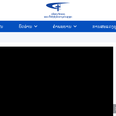
ີນ
ບົດອ່ານ
ຄຳພະຍານ
ການສະແດງຮ