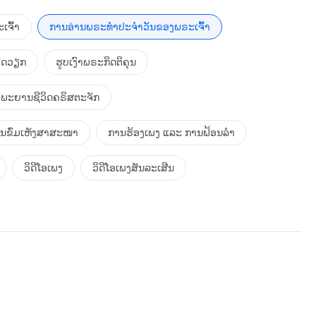
ພັດທະນາຂອງມວນມະນຸດມາເຖິງທຸກວັນນີ້ບໍ່ແມ່ນເກີດຈາກຄວາມ
ທວະທູດທໍລະຍົດຕໍ່ພຣະເຈົ້າ ແລະ ເຮັດໃຫ້ມະນຸດເສື່ອມຊາມ.
ເຈົ້າ
ການອ່ານພຣະທຳປະຈຳວັນຂອງພຣະເຈົ້າ
າຍດັ່ງທີ່ຜູ້ຄົນຈິນຕະນາການ. ຊາຕານໄດ້ດຳເນີນການທໍລະຍົດຂອງມັນ
ິງນີ້. ເປັນຫຍັງພຣະເຈົ້າຈຶ່ງສ້າງສະຫວັນ ແລະ ແຜ່ນດິນໂລກ ແລະ
ຮັດວຽກ
ຮູບເງົາພຣະກິດຕິຄຸນ
ຊັງຊາຕານຫຼາຍ ແລະ ຊາຕານແມ່ນສັດຕູຂອງພຣະອົງ, ແລ້ວ ເປັນຫຍັງ
ູບໍ? ແທ້ຈິງແລ້ວ ພຣະເຈົ້າບໍ່ໄດ້ສ້າງສັດຕູ; ໃນທາງກົງກັນຂ້າມ,
ພະຍານຊີວິດຄຣິສຕະຈັກ
ງ. ສະຖານະຂອງມັນໄດ້ເຕີບໂຕຂຶ້ນຢ່າງຍິ່ງໃຫຍ່ຈົນມັນຕ້ອງການ
ເປັນສິ່ງທີ່ຫຼີກເວັ້ນບໍ່ໄດ້. ມັນຄືກັນກັບ ຄົນຕ້ອງຕາຍຢ່າງຫຼີກເວັ້ນບໍ່
ການຂົ່ມເຫັງສາສະໜາ
ການຮ້ອງເພງ ແລະ ການຟ້ອນລຳ
ນາໄປຕາມຂັ້ນຕອນນັ້ນ. ມີບາງຄົນທີ່ໂງ່ຈ້າເວົ້າວ່າ: “ໃນເມື່ອຊາຕານ
ຣະອົງບໍ່ຮູ້ບໍວ່າເທວະທູດສະຫວັນຈະທໍລະຍົດພຣະອົງ? ພຣະອົງບໍ່
ວິດີໂອເພງ
ວິດີໂອເພງສັນລະເສີນ
ທຳມະຊາດຂອງເທວະທູດບໍ? ໃນເມື່ອພຣະອົງຮູ້ຢ່າງຊັດເຈນວ່າ ມັນຈະ
ສະຫວັນ? ບໍ່ພຽງແຕ່ມັນທໍລະຍົດຕໍ່ພຣະອົງ ແຕ່ ມັນຍັງໄດ້ນໍາພາພວກ
ເຮັດໃຫ້ມະນຸດເສື່ອມຊາມ; ແຕ່ຈົນເຖິງທຸກມື້ນີ້, ພຣະອົງກໍຍັງບໍ່
າເວົ້າເຫຼົ່ານັ້ນຖືກຕ້ອງບໍ? ເມື່ອເຈົ້າຄິດແບບນັ້ນ, ເຈົ້າບໍ່ໄດ້ນໍາ
ດ້ເວົ້າວ່າ: “ຖ້າຊາຕານບໍ່ໄດ້ເຮັດໃຫ້ມວນມະນຸດເສື່ອມຊາມຈົນຮອດ
ຸດແບບນີ້. ໃນກໍລະນີນີ້, ສະຕິປັນຍາ ແລະ ລິດທານຸພາບຂອງພຣະເຈົ້າ
ັ້ນ, ພຣະເຈົ້າຈຶ່ງຊົງສ້າງເຜົ່າພັນມະນຸດໃຫ້ຊາຕານ ເພື່ອວ່າໃນ
ງນັ້ນ, ມະນຸດຈະຄົ້ນພົບສະຕິປັນຍາຂອງພຣະເຈົ້າໄດ້ແນວໃດ? ຖ້າ