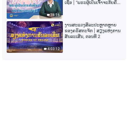
ພຣະທຳປະຈຳວັນຂອງພຣະເຈົ້າ: ການ
ເຊື່ອ | “ພຣະຜູ້ເປັນເຈົ້າຈະກັບຄືນ
ຮູ້ຈັກພາລະກິດຂອງພຣະເຈົ້າ | ຄັດ
ມາເທິງກ້ອນເມກແທ້ໆບໍ?”
ຕອນ 163
16:16
11:30
ງານສະແດງສິລະປະຫຼາກຫຼາຍ
ຂອງຄຣິສຕະຈັກ | ສຽງແຫ່ງການ
ພຣະທຳປະຈຳວັນຂອງພຣະເຈົ້າ: ການ
ສັນລະເສີນ, ຕອນທີ 2
ຮູ້ຈັກພາລະກິດຂອງພຣະເຈົ້າ | ຄັດ
ຕອນ 164
4:03:12
3:57
ພຣະທຳປະຈຳວັນຂອງພຣະເຈົ້າ: ການ
ຮູ້ຈັກພາລະກິດຂອງພຣະເຈົ້າ | ຄັດ
ຕອນ 165
13:36
ພຣະທຳປະຈຳວັນຂອງພຣະເຈົ້າ: ການ
ຮູ້ຈັກພາລະກິດຂອງພຣະເຈົ້າ | ຄັດ
ຕອນ 166
11:53
ພຣະທຳປະຈຳວັນຂອງພຣະເຈົ້າ: ການ
ຮູ້ຈັກພາລະກິດຂອງພຣະເຈົ້າ | ຄັດ