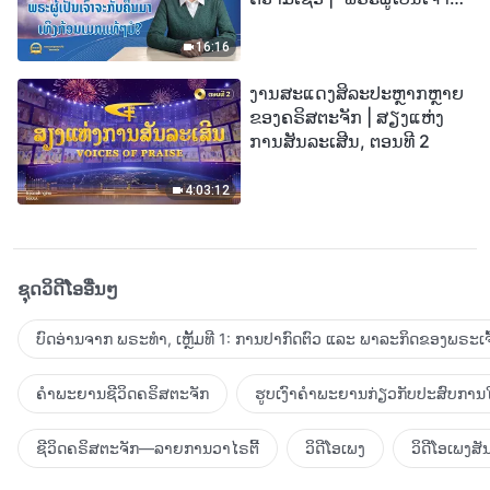
ກັບຄືນມາເທິງກ້ອນເມກແທ້ໆບໍ?”
16:16
ງານສະແດງສິລະປະຫຼາກຫຼາຍ
ຂອງຄຣິສຕະຈັກ | ສຽງແຫ່ງ
ການສັນລະເສີນ, ຕອນທີ 2
4:03:12
ຊຸດວິດີໂອອື່ນໆ
ບົດອ່ານຈາກ ພຣະທຳ, ເຫຼັ້ມທີ 1: ການປາກົດຕົວ ແລະ ພາລະກິດຂອງພຣະເຈົ
ຄຳພະຍານຊີວິດຄຣິສຕະຈັກ
ຮູບເງົາຄຳພະຍານກ່ຽວກັບປະສົບການໃ
ຊີວິດຄຣິສຕະຈັກ—ລາຍການວາໄຣຕີ້
ວິດີໂອເພງ
ວິດີໂອເພງສັ