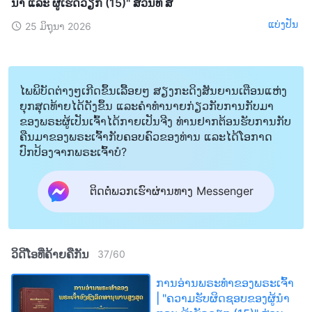
ນໍາ ແລະ ຜູ້ເຮັດວຽກ (15)" ສ່ວນທີ ສີ່
ແບ່ງປັນ
25 ມິຖຸນາ 2026
ໄພພິບັດຕ່າງໆເກີດຂຶ້ນເລື້ອຍໆ ສຽງກະດິງສັນຍານເຕືອນແຫ່ງ
ຍຸກສຸດທ້າຍໄດ້ດັງຂຶ້ນ ແລະຄໍາທໍານາຍກ່ຽວກັບການກັບມາ
ຂອງພຣະຜູ້ເປັນເຈົ້າໄດ້ກາຍເປັນຈີງ ທ່ານຢາກຕ້ອນຮັບການກັບ
ຄືນມາຂອງພຣະເຈົ້າກັບຄອບຄົວຂອງທ່ານ ແລະໄດ້ໂອກາດ
ປົກປ້ອງຈາກພຣະເຈົ້າບໍ?
ຕິດຕໍ່ພວກເຮົາຜ່ານທາງ Messenger
ວິດີໂອທີ່ຄ້າຍຄືກັນ
37
/
60
ການອ່ານພຣະທຳຂອງພຣະເຈົ້າ
| "ຄວາມຮັບຜິດຊອບຂອງຜູ້ນໍາ