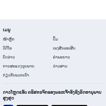
​ເມ​ນູ
​ໜ້າຫຼັກ
ປຶ້ມ
ວິ​ດີ​ໂອ
ເພງສັນລະເສີນ
ບົດອ່ານ
ຄຳພະຍານ
ການສະແດງຮູບພາບ
ຂ່າວສານ
ກ່ຽວກັບພວກເຮົາ
ດາວໂຫຼດແອັບ ຄຣິສຕະຈັກຂອງພຣະເຈົ້າອົງຊົງລິດທານຸພາບ
ສູງສຸດ