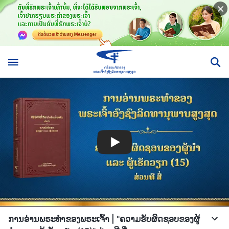
ການອ່ານພຣະທຳຂອງພຣະເຈົ້າ | "ຄວາມຮັບຜິດຊອບຂອງຜູ້