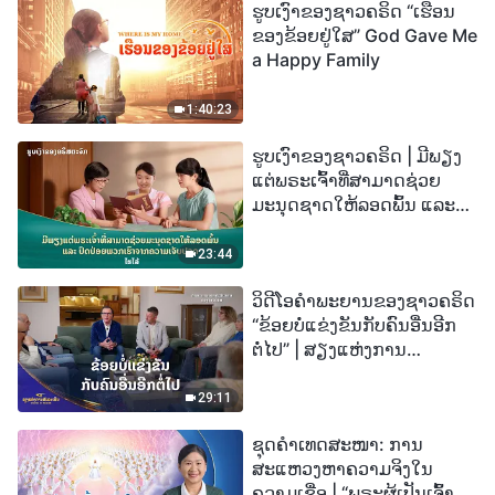
ຮູບເງົາຂອງຊາວຄຣິດ “ເຮືອນ
ຂອງຂ້ອຍຢູ່ໃສ” God Gave Me
a Happy Family
1:40:23
ຮູບເງົາຂອງຊາວຄຣິດ | ມີພຽງ
ແຕ່ພຣະເຈົ້າທີ່ສາມາດຊ່ວຍ
ມະນຸດຊາດໃຫ້ລອດພົ້ນ ແລະ
ປົດປ່ອຍພວກເຮົາຈາກຄວາມ
ເຈັບປວດ (ໄຮໄລ້)
23:44
ວິດີໂອຄຳພະຍານຂອງຊາວຄຣິດ
“ຂ້ອຍບໍ່ແຂ່ງຂັນກັບຄົນອື່ນອີກ
ຕໍ່ໄປ” | ສຽງແຫ່ງການ
ສັນລະເສີນ 2026
29:11
ຊຸດຄຳເທດສະໜາ: ການ
ສະແຫວງຫາຄວາມຈິງໃນ
ຄວາມເຊື່ອ | “ພຣະຜູ້ເປັນເຈົ້າຈະ