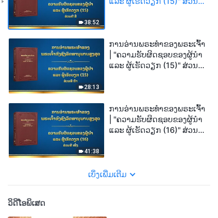
ແລະ ຜູ້ເຮັດວຽກ (15)" ສ່ວນທີ
ສີ່
38:52
ການອ່ານພຣະທຳຂອງພຣະເຈົ້າ
| "ຄວາມຮັບຜິດຊອບຂອງຜູ້ນໍາ
ແລະ ຜູ້ເຮັດວຽກ (15)" ສ່ວນທີ
ຫ້າ
28:13
ການອ່ານພຣະທຳຂອງພຣະເຈົ້າ
| "ຄວາມຮັບຜິດຊອບຂອງຜູ້ນໍາ
ແລະ ຜູ້ເຮັດວຽກ (16)" ສ່ວນທີ
ໜຶ່ງ
41:38
ເບິ່ງເພີ່ມເຕີມ
ວິດີໂອພິເສດ