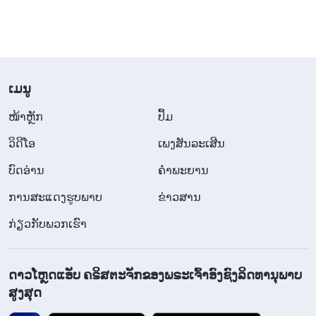
​ເມ​ນູ
​ໜ້າຫຼັກ
ປຶ້ມ
ວິ​ດີ​ໂອ
ເພງສັນລະເສີນ
ບົດອ່ານ
ຄຳພະຍານ
ການສະແດງຮູບພາບ
ຂ່າວສານ
ກ່ຽວກັບພວກເຮົາ
ດາວໂຫຼດແອັບ ຄຣິສຕະຈັກຂອງພຣະເຈົ້າອົງຊົງລິດທານຸພາບ
ສູງສຸດ