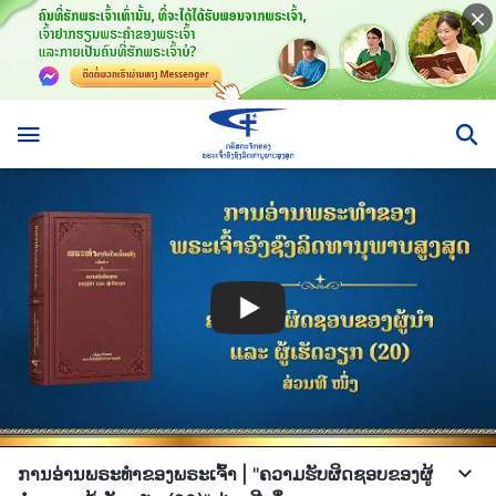
ການອ່ານພຣະທຳຂອງພຣະເຈົ້າ | "ຄວາມຮັບຜິດຊອບຂອງຜູ້