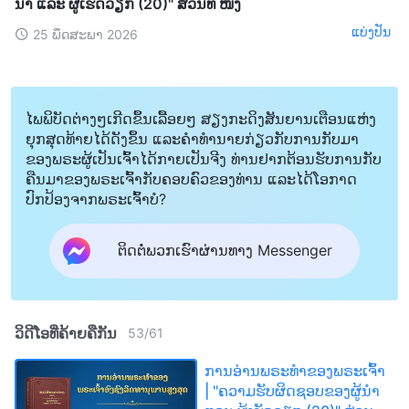
ນໍາ ແລະ ຜູ້ເຮັດວຽກ (20)" ສ່ວນທີ ໜຶ່ງ
ແບ່ງປັນ
25 ພຶດສະພາ 2026
ໄພພິບັດຕ່າງໆເກີດຂຶ້ນເລື້ອຍໆ ສຽງກະດິງສັນຍານເຕືອນແຫ່ງ
ຍຸກສຸດທ້າຍໄດ້ດັງຂຶ້ນ ແລະຄໍາທໍານາຍກ່ຽວກັບການກັບມາ
ຂອງພຣະຜູ້ເປັນເຈົ້າໄດ້ກາຍເປັນຈີງ ທ່ານຢາກຕ້ອນຮັບການກັບ
ຄືນມາຂອງພຣະເຈົ້າກັບຄອບຄົວຂອງທ່ານ ແລະໄດ້ໂອກາດ
ປົກປ້ອງຈາກພຣະເຈົ້າບໍ?
ຕິດຕໍ່ພວກເຮົາຜ່ານທາງ Messenger
ວິດີໂອທີ່ຄ້າຍຄືກັນ
53
/
61
ການອ່ານພຣະທຳຂອງພຣະເຈົ້າ
| "ຄວາມຮັບຜິດຊອບຂອງຜູ້ນໍາ