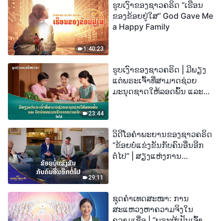
ຮູບເງົາຂອງຊາວຄຣິດ “ເຮືອນ
ຂອງຂ້ອຍຢູ່ໃສ” God Gave Me
a Happy Family
1:40:23
ຮູບເງົາຂອງຊາວຄຣິດ | ມີພຽງ
ແຕ່ພຣະເຈົ້າທີ່ສາມາດຊ່ວຍ
ມະນຸດຊາດໃຫ້ລອດພົ້ນ ແລະ
ປົດປ່ອຍພວກເຮົາຈາກຄວາມ
ເຈັບປວດ (ໄຮໄລ້)
23:44
ວິດີໂອຄຳພະຍານຂອງຊາວຄຣິດ
“ຂ້ອຍບໍ່ແຂ່ງຂັນກັບຄົນອື່ນອີກ
ຕໍ່ໄປ” | ສຽງແຫ່ງການ
ສັນລະເສີນ 2026
29:11
ຊຸດຄຳເທດສະໜາ: ການ
ສະແຫວງຫາຄວາມຈິງໃນ
ຄວາມເຊື່ອ | “ພຣະຜູ້ເປັນເຈົ້າຈະ