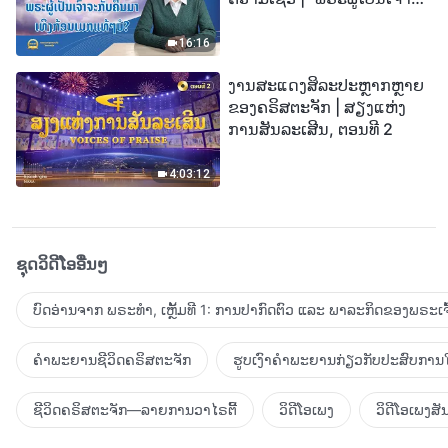
ກັບຄືນມາເທິງກ້ອນເມກແທ້ໆບໍ?”
16:16
ງານສະແດງສິລະປະຫຼາກຫຼາຍ
ຂອງຄຣິສຕະຈັກ | ສຽງແຫ່ງ
ການສັນລະເສີນ, ຕອນທີ 2
4:03:12
ຊຸດວິດີໂອອື່ນໆ
ບົດອ່ານຈາກ ພຣະທຳ, ເຫຼັ້ມທີ 1: ການປາກົດຕົວ ແລະ ພາລະກິດຂອງພຣະເຈົ
ຄຳພະຍານຊີວິດຄຣິສຕະຈັກ
ຮູບເງົາຄຳພະຍານກ່ຽວກັບປະສົບການໃ
ຊີວິດຄຣິສຕະຈັກ—ລາຍການວາໄຣຕີ້
ວິດີໂອເພງ
ວິດີໂອເພງສັ