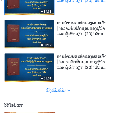
ແລະ ຜູ້ເຮັດວຽກ (20)" ສ່ວນທີ
ໜຶ່ງ
34:38
ການອ່ານພຣະທຳຂອງພຣະເຈົ້າ
| "ຄວາມຮັບຜິດຊອບຂອງຜູ້ນໍາ
ແລະ ຜູ້ເຮັດວຽກ (20)" ສ່ວນທີ
ສອງ
30:17
ການອ່ານພຣະທຳຂອງພຣະເຈົ້າ
| "ຄວາມຮັບຜິດຊອບຂອງຜູ້ນໍາ
ແລະ ຜູ້ເຮັດວຽກ (20)" ສ່ວນທີ
ສາມ
55:51
ເບິ່ງເພີ່ມເຕີມ
ວິດີໂອພິເສດ