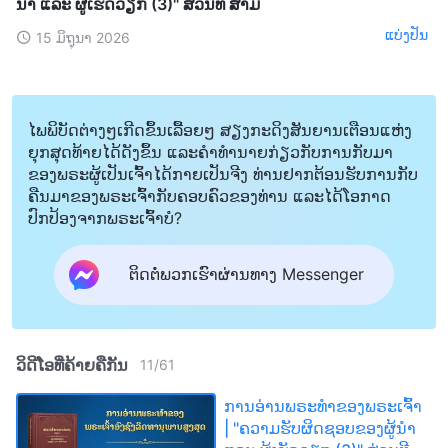
ນໍາ ແລະ ຜູ້ເຮັດວຽກ (3)" ສ່ວນທີ ສາມ
ແບ່ງປັນ
15 ມິຖຸນາ 2026
ໄພພິບັດຕ່າງໆເກີດຂຶ້ນເລື້ອຍໆ ສຽງກະດິງສັນຍານເຕືອນແຫ່ງ
ຍຸກສຸດທ້າຍໄດ້ດັງຂຶ້ນ ແລະຄໍາທໍານາຍກ່ຽວກັບການກັບມາ
ຂອງພຣະຜູ້ເປັນເຈົ້າໄດ້ກາຍເປັນຈີງ ທ່ານຢາກຕ້ອນຮັບການກັບ
ຄືນມາຂອງພຣະເຈົ້າກັບຄອບຄົວຂອງທ່ານ ແລະໄດ້ໂອກາດ
ປົກປ້ອງຈາກພຣະເຈົ້າບໍ?
ຕິດຕໍ່ພວກເຮົາຜ່ານທາງ Messenger
ວິດີໂອທີ່ຄ້າຍຄືກັນ
11
/
61
ການອ່ານພຣະທຳຂອງພຣະເຈົ້າ
| "ຄວາມຮັບຜິດຊອບຂອງຜູ້ນໍາ