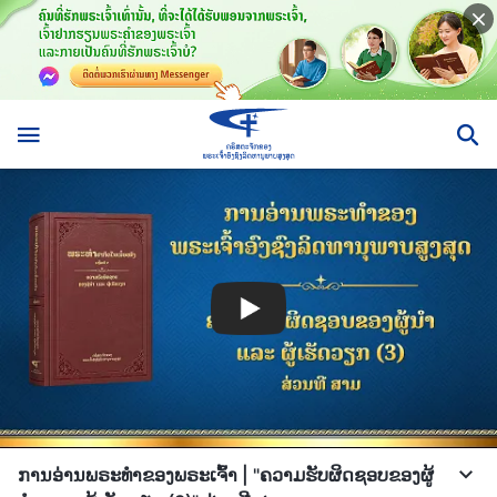
ການອ່ານພຣະທຳຂອງພຣະເຈົ້າ | "ຄວາມຮັບຜິດຊອບຂອງຜູ້