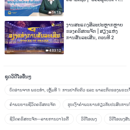
ກັບຄືນມາເທິງກ້ອນເມກແທ້ໆບໍ?”
16:16
ງານສະແດງສິລະປະຫຼາກຫຼາຍ
ຂອງຄຣິສຕະຈັກ | ສຽງແຫ່ງ
ການສັນລະເສີນ, ຕອນທີ 2
4:03:12
ຊຸດວິດີໂອອື່ນໆ
ບົດອ່ານຈາກ ພຣະທຳ, ເຫຼັ້ມທີ 1: ການປາກົດຕົວ ແລະ ພາລະກິດຂອງພຣະເຈົ
ຄຳພະຍານຊີວິດຄຣິສຕະຈັກ
ຮູບເງົາຄຳພະຍານກ່ຽວກັບປະສົບການໃ
ຊີວິດຄຣິສຕະຈັກ—ລາຍການວາໄຣຕີ້
ວິດີໂອເພງ
ວິດີໂອເພງສັ