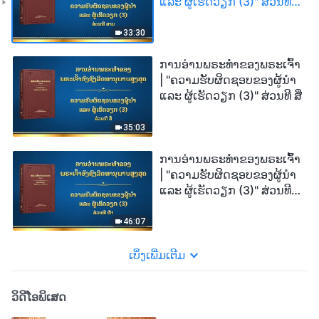
ແລະ ຜູ້ເຮັດວຽກ (3)" ສ່ວນທີ
ສາມ
33:30
ການອ່ານພຣະທຳຂອງພຣະເຈົ້າ
| "ຄວາມຮັບຜິດຊອບຂອງຜູ້ນໍາ
ແລະ ຜູ້ເຮັດວຽກ (3)" ສ່ວນທີ ສີ່
35:03
ການອ່ານພຣະທຳຂອງພຣະເຈົ້າ
| "ຄວາມຮັບຜິດຊອບຂອງຜູ້ນໍາ
ແລະ ຜູ້ເຮັດວຽກ (3)" ສ່ວນທີ
ຫ້າ
46:07
ເບິ່ງເພີ່ມເຕີມ
ວິດີໂອພິເສດ