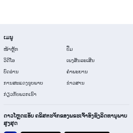
​ເມ​ນູ
​ໜ້າຫຼັກ
ປຶ້ມ
ວິ​ດີ​ໂອ
ເພງສັນລະເສີນ
ບົດອ່ານ
ຄຳພະຍານ
ການສະແດງຮູບພາບ
ຂ່າວສານ
ກ່ຽວກັບພວກເຮົາ
ດາວໂຫຼດແອັບ ຄຣິສຕະຈັກຂອງພຣະເຈົ້າອົງຊົງລິດທານຸພາບ
ສູງສຸດ