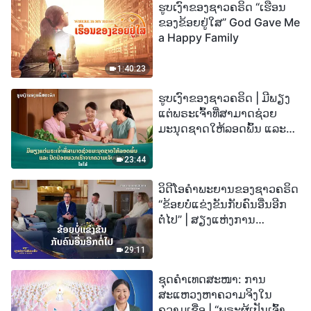
ຮູບເງົາຂອງຊາວຄຣິດ “ເຮືອນ
ຂອງຂ້ອຍຢູ່ໃສ” God Gave Me
a Happy Family
1:40:23
ຮູບເງົາຂອງຊາວຄຣິດ | ມີພຽງ
ແຕ່ພຣະເຈົ້າທີ່ສາມາດຊ່ວຍ
ມະນຸດຊາດໃຫ້ລອດພົ້ນ ແລະ
ປົດປ່ອຍພວກເຮົາຈາກຄວາມ
ເຈັບປວດ (ໄຮໄລ້)
23:44
ວິດີໂອຄຳພະຍານຂອງຊາວຄຣິດ
“ຂ້ອຍບໍ່ແຂ່ງຂັນກັບຄົນອື່ນອີກ
ຕໍ່ໄປ” | ສຽງແຫ່ງການ
ສັນລະເສີນ 2026
29:11
ຊຸດຄຳເທດສະໜາ: ການ
ສະແຫວງຫາຄວາມຈິງໃນ
ຄວາມເຊື່ອ | “ພຣະຜູ້ເປັນເຈົ້າຈະ