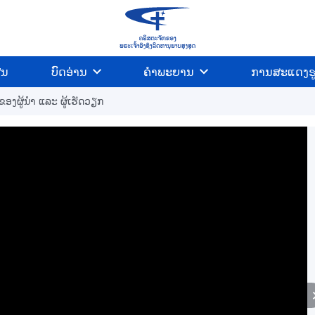
ີນ
ບົດອ່ານ
ຄຳພະຍານ
ການສະແດງຮ
ອງຜູ້ນໍາ ແລະ ຜູ້ເຮັດວຽກ