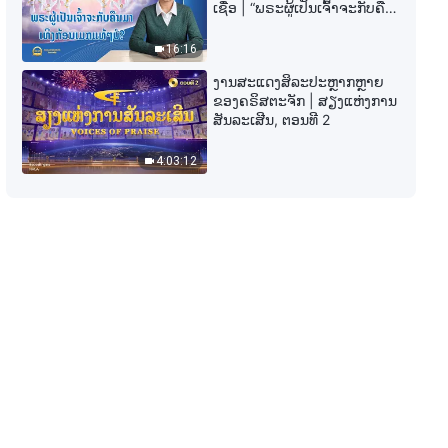
ການອ່ານພຣະທຳຂອງພຣະເຈົ້າ |
ເຊື່ອ | “ພຣະຜູ້ເປັນເຈົ້າຈະກັບຄືນ
"ຄວາມຮັບຜິດຊອບຂອງຜູ້ນໍາ ແລະ ຜູ້
ມາເທິງກ້ອນເມກແທ້ໆບໍ?”
ເຮັດວຽກ (11)" ສ່ວນທີ ໜຶ່ງ
16:16
34:15
ງານສະແດງສິລະປະຫຼາກຫຼາຍ
ຂອງຄຣິສຕະຈັກ | ສຽງແຫ່ງການ
ການອ່ານພຣະທຳຂອງພຣະເຈົ້າ |
ສັນລະເສີນ, ຕອນທີ 2
"ຄວາມຮັບຜິດຊອບຂອງຜູ້ນໍາ ແລະ ຜູ້
ເຮັດວຽກ (11)" ສ່ວນທີ ສອງ
4:03:12
53:20
ການອ່ານພຣະທຳຂອງພຣະເຈົ້າ |
"ຄວາມຮັບຜິດຊອບຂອງຜູ້ນໍາ ແລະ ຜູ້
ເຮັດວຽກ (11)" ສ່ວນທີ ສາມ
43:05
ການອ່ານພຣະທຳຂອງພຣະເຈົ້າ |
"ຄວາມຮັບຜິດຊອບຂອງຜູ້ນໍາ ແລະ ຜູ້
ເຮັດວຽກ (11)" ສ່ວນທີ ສີ່
35:00
ການອ່ານພຣະທຳຂອງພຣະເຈົ້າ |
"ຄວາມຮັບຜິດຊອບຂອງຜູ້ນໍາ ແລະ ຜູ້