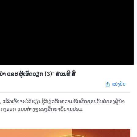
ແລະ ຜູ້ເຮັດວຽກ (3)" ສ່ວນທີ ສີ່
ແບ່ງປັນ
, ແລ້ວເຈົ້າຈະໄດ້ຮຽນຮູ້ກ່ຽວກັບຄວາມຮັບຜິດຊອບຕົ້ນຕໍຂອງຜູ້ນຳ
ະແດງອອກ ແບບຕ່າງໆຂອງສິດຍາພິບານປອມ.