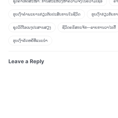
ຊຸດຄຳເທດສະໜາ: ການສະແຫວງຫາຄວາມຈິງໃນຄວາມເຊື່ອ
ຄຳ
ຮູບເງົາຄຳພະຍານກ່ຽວກັບປະສົບການໃນຊີວິດ
ຮູບເງົາກ່ຽວກັບ
ຊຸດວິດີໂອເພງປະສານສຽງ
ຊີວິດຄຣິສຕະຈັກ—ລາຍການວາໄຣຕີ້
ຮູບເງົາຄັດຫຍໍ້ທີ່ແນະນໍາ
Leave a Reply