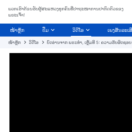
ພວກເຮົາຕ້ອນຮັບຜູ້ສະແຫວງທຸກຄົນທີ່ປາຖະໜາການປາກົດຕົວຂອງ
ພຣະເຈົ້າ!
​ໜ້າຫຼັກ
ປຶ້ມ
ວິ​ດີ​ໂອ
ເພງສັນລະເສ
ໜ້າຫຼັກ
​ວິ​ດີ​ໂອ
ບົດອ່ານຈາກ ພຣະທຳ, ເຫຼັ້ມທີ 5: ຄວາມຮັບຜິດຊອບຂ