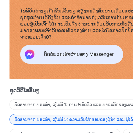
ໄພພິບັດຕ່າງໆເກີດຂຶ້ນເລື້ອຍໆ ສຽງກະດິງສັນຍານເຕືອນແຫ່
ຍຸກສຸດທ້າຍໄດ້ດັງຂຶ້ນ ແລະຄໍາທໍານາຍກ່ຽວກັບການກັບມາຂ
ພຣະຜູ້ເປັນເຈົ້າໄດ້ກາຍເປັນຈີງ ທ່ານຢາກຕ້ອນຮັບການກັບຄື
ມາຂອງພຣະເຈົ້າກັບຄອບຄົວຂອງທ່ານ ແລະໄດ້ໂອກາດປົກປ້
ຈາກພຣະເຈົ້າບໍ?
ຕິດຕໍ່ພວກເຮົາຜ່ານທາງ Messenger
ຊຸດວິດີໂອອື່ນໆ
ບົດອ່ານຈາກ ພຣະທຳ, ເຫຼັ້ມທີ 1: ການປາກົດຕົວ ແລະ ພາລະກິດຂອງພຣະ
ບົດອ່ານຈາກ ພຣະທຳ, ເຫຼັ້ມທີ 5: ຄວາມຮັບຜິດຊອບຂອງຜູ້ນໍາ ແລະ ຜູ້ເ