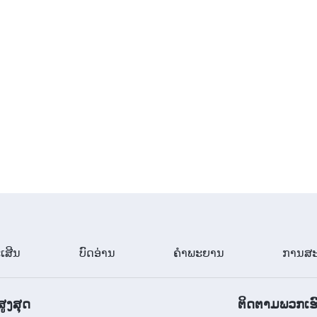
ເສີນ
ບົດອ່ານ
ຄຳພະຍານ
ການສະ
ສູງສຸດ
ຕິດຕາມພວກເຮ