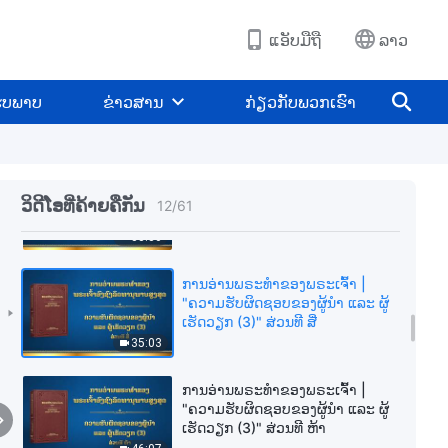
ເຮັດວຽກ (3)" ສ່ວນທີ ໜຶ່ງ
35:39
ແອັບມືຖື
ລາວ
ການອ່ານພຣະທຳຂອງພຣະເຈົ້າ |
"ຄວາມຮັບຜິດຊອບຂອງຜູ້ນໍາ ແລະ ຜູ້
ູບພາບ
ຂ່າວສານ
ກ່ຽວກັບພວກເຮົາ
ເຮັດວຽກ (3)" ສ່ວນທີ ສອງ
37:53
ການອ່ານພຣະທຳຂອງພຣະເຈົ້າ |
"ຄວາມຮັບຜິດຊອບຂອງຜູ້ນໍາ ແລະ ຜູ້
ວິດີໂອທີ່ຄ້າຍຄືກັນ
12
/
61
ເຮັດວຽກ (3)" ສ່ວນທີ ສາມ
33:30
ການອ່ານພຣະທຳຂອງພຣະເຈົ້າ |
"ຄວາມຮັບຜິດຊອບຂອງຜູ້ນໍາ ແລະ ຜູ້
ເຮັດວຽກ (3)" ສ່ວນທີ ສີ່
35:03
ການອ່ານພຣະທຳຂອງພຣະເຈົ້າ |
"ຄວາມຮັບຜິດຊອບຂອງຜູ້ນໍາ ແລະ ຜູ້
ເຮັດວຽກ (3)" ສ່ວນທີ ຫ້າ