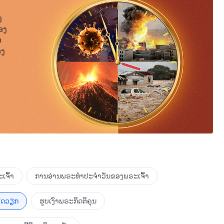
ງ
ອງ
ນ
ອງ
ເຈົ້າ
ການອ່ານພຣະທຳປະຈຳວັນຂອງພຣະເຈົ້າ
ຮັດວຽກ
ຮູບເງົາພຣະກິດຕິຄຸນ