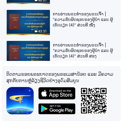
46:07
ການອ່ານພຣະທຳຂອງພຣະເຈົ້າ |
"ຄວາມຮັບຜິດຊອບຂອງຜູ້ນໍາ ແລະ ຜູ້
ເຮັດວຽກ (4)" ສ່ວນທີ ໜຶ່ງ
43:31
ການອ່ານພຣະທຳຂອງພຣະເຈົ້າ |
"ຄວາມຮັບຜິດຊອບຂອງຜູ້ນໍາ ແລະ ຜູ້
ເຮັດວຽກ (4)" ສ່ວນທີ ສອງ
32:24
ຕິດຕາມຮອຍພຣະບາດຂອງພຣະເມສານ້ອຍ ແລະ ມີຄວາມ
ການອ່ານພຣະທຳຂອງພຣະເຈົ້າ |
ສຸກກັບການຫຼໍ່ລ້ຽງຊີວິດຢ່າງອຸດົມສົມບູນ
"ຄວາມຮັບຜິດຊອບຂອງຜູ້ນໍາ ແລະ ຜູ້
ເຮັດວຽກ (4)" ສ່ວນທີ ສາມ
44:10
ການອ່ານພຣະທຳຂອງພຣະເຈົ້າ |
"ຄວາມຮັບຜິດຊອບຂອງຜູ້ນໍາ ແລະ ຜູ້
ເຮັດວຽກ (4)" ສ່ວນທີ ສີ່
39:28