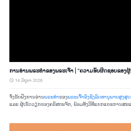
ການອ່ານພຣະທຳຂອງພຣະເຈົ້າ | "ຄວາມຮັບຜິດຊອບຂອງຜູ້ນໍາ 
14 ມິຖຸນາ 2026
ຈົ່ງຮັບຟັງການອ່ານ
ພຣະທຳ
ຂອງ
ພຣະເຈົ້າອົງຊົງລິດທານຸພາບສູງສຸດ
ແລະ ຜູ້ເຮັດວຽກຂອງຄຣິສຕະຈັກ, ພ້ອມທັງວິທີແຍກແຍະການສ