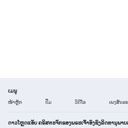
​ເມ​ນູ
​ໜ້າຫຼັກ
ປຶ້ມ
ວິ​ດີ​ໂອ
ເພງສັນລະ
ດາວໂຫຼດແອັບ ຄຣິສຕະຈັກຂອງພຣະເຈົ້າອົງຊົງລິດທານຸພາບ