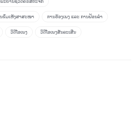
ພະຍານຊີວິດຄຣິສຕະຈັກ
ການຂົ່ມເຫັງສາສະໜາ
ການຮ້ອງເພງ ແລະ ການຟ້ອນລຳ
ວິດີໂອເພງ
ວິດີໂອເພງສັນລະເສີນ