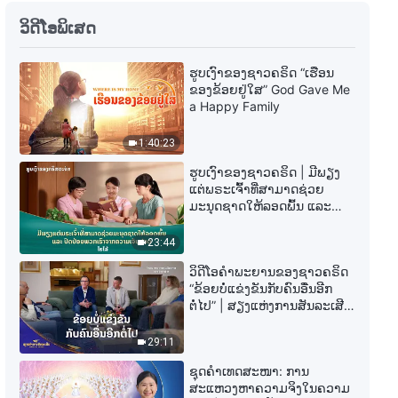
ການອ່ານພຣະທຳຂອງພຣະເຈົ້າ |
ວິດີໂອພິເສດ
"ຄວາມຮັບຜິດຊອບຂອງຜູ້ນໍາ ແລະ ຜູ້
ເຮັດວຽກ (9)" ສ່ວນທີ ໜຶ່ງ
ຮູບເງົາຂອງຊາວຄຣິດ “ເຮືອນ
40:14
ຂອງຂ້ອຍຢູ່ໃສ” God Gave Me
a Happy Family
ການອ່ານພຣະທຳຂອງພຣະເຈົ້າ |
"ຄວາມຮັບຜິດຊອບຂອງຜູ້ນໍາ ແລະ ຜູ້
1:40:23
ເຮັດວຽກ (9)" ສ່ວນທີ ສອງ
48:05
ຮູບເງົາຂອງຊາວຄຣິດ | ມີພຽງ
ແຕ່ພຣະເຈົ້າທີ່ສາມາດຊ່ວຍ
ມະນຸດຊາດໃຫ້ລອດພົ້ນ ແລະ
ການອ່ານພຣະທຳຂອງພຣະເຈົ້າ |
ປົດປ່ອຍພວກເຮົາຈາກຄວາມ
"ຄວາມຮັບຜິດຊອບຂອງຜູ້ນໍາ ແລະ ຜູ້
ເຈັບປວດ (ໄຮໄລ້)
23:44
ເຮັດວຽກ (9)" ສ່ວນທີ ສາມ
47:34
ວິດີໂອຄຳພະຍານຂອງຊາວຄຣິດ
“ຂ້ອຍບໍ່ແຂ່ງຂັນກັບຄົນອື່ນອີກ
ການອ່ານພຣະທຳຂອງພຣະເຈົ້າ |
ຕໍ່ໄປ” | ສຽງແຫ່ງການສັນລະເສີນ
"ຄວາມຮັບຜິດຊອບຂອງຜູ້ນໍາ ແລະ ຜູ້
2026
ເຮັດວຽກ (9)" ສ່ວນທີ ສີ່
29:11
58:14
ຊຸດຄຳເທດສະໜາ: ການ
ສະແຫວງຫາຄວາມຈິງໃນຄວາມ