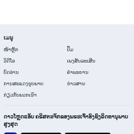
​ເມ​ນູ
​ໜ້າຫຼັກ
ປຶ້ມ
ວິ​ດີ​ໂອ
ເພງສັນລະເສີນ
ບົດອ່ານ
ຄຳພະຍານ
ການສະແດງຮູບພາບ
ຂ່າວສານ
ກ່ຽວກັບພວກເຮົາ
ດາວໂຫຼດແອັບ ຄຣິສຕະຈັກຂອງພຣະເຈົ້າອົງຊົງລິດທານຸພາບ
ສູງສຸດ