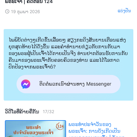
ພຣະເຈົ້າ | ຄັດຕອນ 124
ແບ່ງປັນ
19 ກຸມພາ 2026
ໄພພິບັດຕ່າງໆເກີດຂຶ້ນເລື້ອຍໆ ສຽງກະດິງສັນຍານເຕືອນແຫ່ງ
ຍຸກສຸດທ້າຍໄດ້ດັງຂຶ້ນ ແລະຄໍາທໍານາຍກ່ຽວກັບການກັບມາ
ຂອງພຣະຜູ້ເປັນເຈົ້າໄດ້ກາຍເປັນຈີງ ທ່ານຢາກຕ້ອນຮັບການກັບ
ຄືນມາຂອງພຣະເຈົ້າກັບຄອບຄົວຂອງທ່ານ ແລະໄດ້ໂອກາດ
ປົກປ້ອງຈາກພຣະເຈົ້າບໍ?
ຕິດຕໍ່ພວກເຮົາຜ່ານທາງ Messenger
ວິດີໂອທີ່ຄ້າຍຄືກັນ
17
/
32
ພຣະທຳປະຈຳວັນຂອງ
ພຣະເຈົ້າ: ການບັງເກີດເປັນ