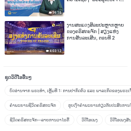
ກັບຄືນມາເທິງກ້ອນເມກແທ້ໆບໍ?”
16:16
ງານສະແດງສິລະປະຫຼາກຫຼາຍ
ຂອງຄຣິສຕະຈັກ | ສຽງແຫ່ງ
ການສັນລະເສີນ, ຕອນທີ 2
4:03:12
ຊຸດວິດີໂອອື່ນໆ
ບົດອ່ານຈາກ ພຣະທຳ, ເຫຼັ້ມທີ 1: ການປາກົດຕົວ ແລະ ພາລະກິດຂອງພຣະເຈົ
ຄຳພະຍານຊີວິດຄຣິສຕະຈັກ
ຮູບເງົາຄຳພະຍານກ່ຽວກັບປະສົບການໃ
ຊີວິດຄຣິສຕະຈັກ—ລາຍການວາໄຣຕີ້
ວິດີໂອເພງ
ວິດີໂອເພງສັ