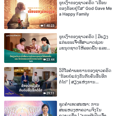
ຮູບເງົາຂອງຊາວຄຣິດ “ເຮືອນ
ຂອງຂ້ອຍຢູ່ໃສ” God Gave Me
a Happy Family
1:40:23
ຮູບເງົາຂອງຊາວຄຣິດ | ມີພຽງ
ແຕ່ພຣະເຈົ້າທີ່ສາມາດຊ່ວຍ
ມະນຸດຊາດໃຫ້ລອດພົ້ນ ແລະ
ປົດປ່ອຍພວກເຮົາຈາກຄວາມ
ເຈັບປວດ (ໄຮໄລ້)
23:44
ວິດີໂອຄຳພະຍານຂອງຊາວຄຣິດ
“ຂ້ອຍບໍ່ແຂ່ງຂັນກັບຄົນອື່ນອີກ
ຕໍ່ໄປ” | ສຽງແຫ່ງການ
ສັນລະເສີນ 2026
29:11
ຊຸດຄຳເທດສະໜາ: ການ
ສະແຫວງຫາຄວາມຈິງໃນ
ຄວາມເຊື່ອ | “ພຣະຜູ້ເປັນເຈົ້າຈະ