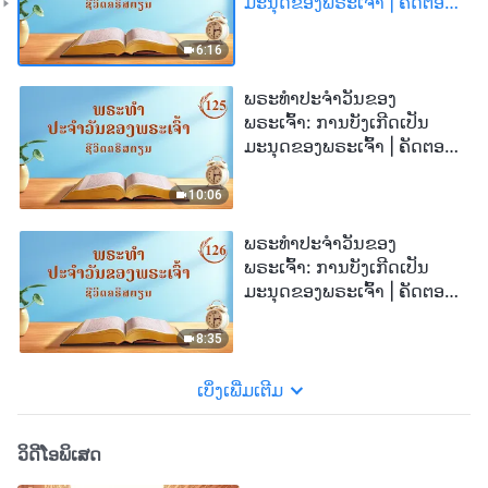
ມະນຸດຂອງພຣະເຈົ້າ | ຄັດຕອນ
124
6:16
ພຣະທຳປະຈຳວັນຂອງ
ພຣະເຈົ້າ: ການບັງເກີດເປັນ
ມະນຸດຂອງພຣະເຈົ້າ | ຄັດຕອນ
125
10:06
ພຣະທຳປະຈຳວັນຂອງ
ພຣະເຈົ້າ: ການບັງເກີດເປັນ
ມະນຸດຂອງພຣະເຈົ້າ | ຄັດຕອນ
126
8:35
ເບິ່ງເພີ່ມເຕີມ
ວິດີໂອພິເສດ