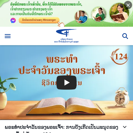
ພຣະທຳປະຈຳວັນຂອງພຣະເຈົ້າ: ການບັງເກີດເປັນມະນຸດຂອງ