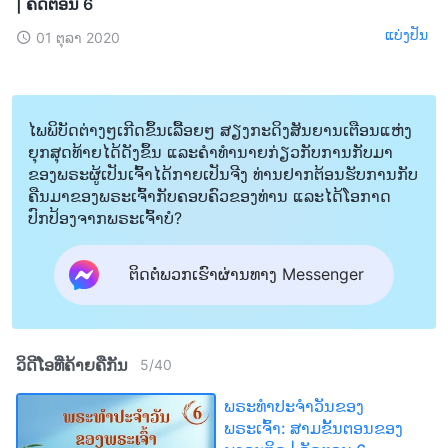
| ຄັດຕອນ 6
ແບ່ງປັນ
01 ຕຸລາ 2020
ໄພພິບັດຕ່າງໆເກີດຂຶ້ນເລື້ອຍໆ ສຽງກະດິງສັນຍານເຕືອນແຫ່ງ
ຍຸກສຸດທ້າຍໄດ້ດັງຂຶ້ນ ແລະຄໍາທໍານາຍກ່ຽວກັບການກັບມາ
ຂອງພຣະຜູ້ເປັນເຈົ້າໄດ້ກາຍເປັນຈີງ ທ່ານຢາກຕ້ອນຮັບການກັບ
ຄືນມາຂອງພຣະເຈົ້າກັບຄອບຄົວຂອງທ່ານ ແລະໄດ້ໂອກາດ
ປົກປ້ອງຈາກພຣະເຈົ້າບໍ?
ຕິດຕໍ່ພວກເຮົາຜ່ານທາງ Messenger
ວິດີໂອທີ່ຄ້າຍຄືກັນ
5
/
40
ພຣະທຳປະຈຳວັນຂອງ
ພຣະເຈົ້າ: ສາມຂັ້ນຕອນຂອງ