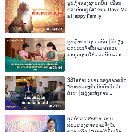
ຮູບເງົາຂອງຊາວຄຣິດ “ເຮືອນ
ຂອງຂ້ອຍຢູ່ໃສ” God Gave Me
a Happy Family
1:40:23
ຮູບເງົາຂອງຊາວຄຣິດ | ມີພຽງ
ແຕ່ພຣະເຈົ້າທີ່ສາມາດຊ່ວຍ
ມະນຸດຊາດໃຫ້ລອດພົ້ນ ແລະ
ປົດປ່ອຍພວກເຮົາຈາກຄວາມ
ເຈັບປວດ (ໄຮໄລ້)
23:44
ວິດີໂອຄຳພະຍານຂອງຊາວຄຣິດ
“ຂ້ອຍບໍ່ແຂ່ງຂັນກັບຄົນອື່ນອີກ
ຕໍ່ໄປ” | ສຽງແຫ່ງການ
ສັນລະເສີນ 2026
29:11
ຊຸດຄຳເທດສະໜາ: ການ
ສະແຫວງຫາຄວາມຈິງໃນ
ຄວາມເຊື່ອ | “ພຣະຜູ້ເປັນເຈົ້າຈະ