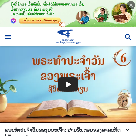
ພຣະທຳປະຈຳວັນຂອງພຣະເຈົ້າ: ສາມຂັ້ນຕອນຂອງພາລະກິດ