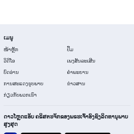
​ເມ​ນູ
​ໜ້າຫຼັກ
ປຶ້ມ
ວິ​ດີ​ໂອ
ເພງສັນລະເສີນ
ບົດອ່ານ
ຄຳພະຍານ
ການສະແດງຮູບພາບ
ຂ່າວສານ
ກ່ຽວກັບພວກເຮົາ
ດາວໂຫຼດແອັບ ຄຣິສຕະຈັກຂອງພຣະເຈົ້າອົງຊົງລິດທານຸພາບ
ສູງສຸດ