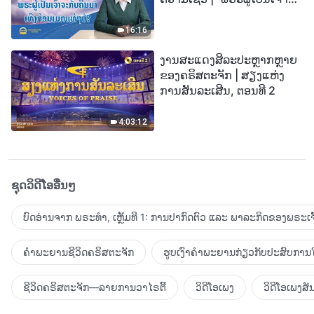
ກັບຄືນມາເທິງກ້ອນເມກແທ້ໆບໍ?”
16:16
ງານສະແດງສິລະປະຫຼາກຫຼາຍ
ຂອງຄຣິສຕະຈັກ | ສຽງແຫ່ງ
ການສັນລະເສີນ, ຕອນທີ 2
4:03:12
ຊຸດວິດີໂອອື່ນໆ
ບົດອ່ານຈາກ ພຣະທຳ, ເຫຼັ້ມທີ 1: ການປາກົດຕົວ ແລະ ພາລະກິດຂອງພຣະເຈົ
ຄຳພະຍານຊີວິດຄຣິສຕະຈັກ
ຮູບເງົາຄຳພະຍານກ່ຽວກັບປະສົບການໃ
ຊີວິດຄຣິສຕະຈັກ—ລາຍການວາໄຣຕີ້
ວິດີໂອເພງ
ວິດີໂອເພງສັ