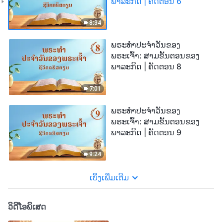
ພາລະກິດ | ຄັດຕອນ 6
8:34
ພຣະທຳປະຈຳວັນຂອງ
ພຣະເຈົ້າ: ສາມຂັ້ນຕອນຂອງ
ພາລະກິດ | ຄັດຕອນ 8
7:01
ພຣະທຳປະຈຳວັນຂອງ
ພຣະເຈົ້າ: ສາມຂັ້ນຕອນຂອງ
ພາລະກິດ | ຄັດຕອນ 9
9:24
ເບິ່ງເພີ່ມເຕີມ
ວິດີໂອພິເສດ