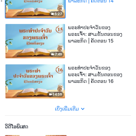
ພາລະກິດ | ຄັດຕອນ 14
5:27
ພຣະທຳປະຈຳວັນຂອງ
ພຣະເຈົ້າ: ສາມຂັ້ນຕອນຂອງ
ພາລະກິດ | ຄັດຕອນ 15
7:49
ພຣະທຳປະຈຳວັນຂອງ
ພຣະເຈົ້າ: ສາມຂັ້ນຕອນຂອງ
ພາລະກິດ | ຄັດຕອນ 16
14:59
ເບິ່ງເພີ່ມເຕີມ
ວິດີໂອພິເສດ