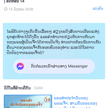
| ຄັດຕອນ 14
ແບ່ງປັນ
14 ມັງກອນ 2026
ໄພພິບັດຕ່າງໆເກີດຂຶ້ນເລື້ອຍໆ ສຽງກະດິງສັນຍານເຕືອນແຫ່ງ
ຍຸກສຸດທ້າຍໄດ້ດັງຂຶ້ນ ແລະຄໍາທໍານາຍກ່ຽວກັບການກັບມາ
ຂອງພຣະຜູ້ເປັນເຈົ້າໄດ້ກາຍເປັນຈີງ ທ່ານຢາກຕ້ອນຮັບການກັບ
ຄືນມາຂອງພຣະເຈົ້າກັບຄອບຄົວຂອງທ່ານ ແລະໄດ້ໂອກາດ
ປົກປ້ອງຈາກພຣະເຈົ້າບໍ?
ຕິດຕໍ່ພວກເຮົາຜ່ານທາງ Messenger
ວິດີໂອທີ່ຄ້າຍຄືກັນ
12
/
40
ພຣະທຳປະຈຳວັນຂອງ
ພຣະເຈົ້າ: ສາມຂັ້ນຕອນຂອງ