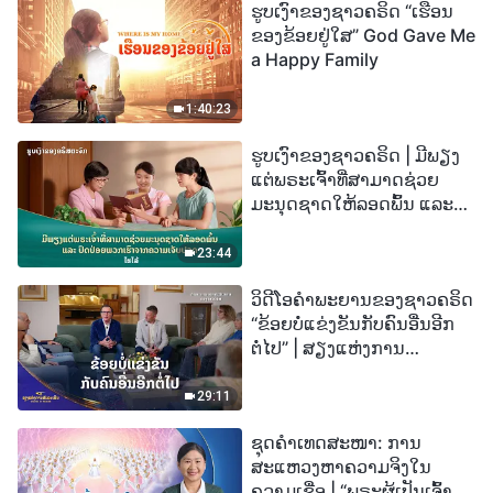
ຮູບເງົາຂອງຊາວຄຣິດ “ເຮືອນ
ຂອງຂ້ອຍຢູ່ໃສ” God Gave Me
a Happy Family
1:40:23
ຮູບເງົາຂອງຊາວຄຣິດ | ມີພຽງ
ແຕ່ພຣະເຈົ້າທີ່ສາມາດຊ່ວຍ
ມະນຸດຊາດໃຫ້ລອດພົ້ນ ແລະ
ປົດປ່ອຍພວກເຮົາຈາກຄວາມ
ເຈັບປວດ (ໄຮໄລ້)
23:44
ວິດີໂອຄຳພະຍານຂອງຊາວຄຣິດ
“ຂ້ອຍບໍ່ແຂ່ງຂັນກັບຄົນອື່ນອີກ
ຕໍ່ໄປ” | ສຽງແຫ່ງການ
ສັນລະເສີນ 2026
29:11
ຊຸດຄຳເທດສະໜາ: ການ
ສະແຫວງຫາຄວາມຈິງໃນ
ຄວາມເຊື່ອ | “ພຣະຜູ້ເປັນເຈົ້າຈະ