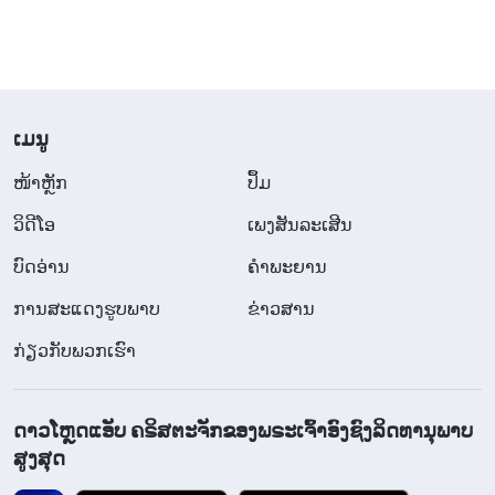
​ເມ​ນູ
​ໜ້າຫຼັກ
ປຶ້ມ
ວິ​ດີ​ໂອ
ເພງສັນລະເສີນ
ບົດອ່ານ
ຄຳພະຍານ
ການສະແດງຮູບພາບ
ຂ່າວສານ
ກ່ຽວກັບພວກເຮົາ
ດາວໂຫຼດແອັບ ຄຣິສຕະຈັກຂອງພຣະເຈົ້າອົງຊົງລິດທານຸພາບ
ສູງສຸດ