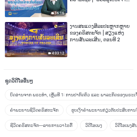
ກັບຄືນມາເທິງກ້ອນເມກແທ້ໆບໍ?”
16:16
ງານສະແດງສິລະປະຫຼາກຫຼາຍ
ຂອງຄຣິສຕະຈັກ | ສຽງແຫ່ງ
ການສັນລະເສີນ, ຕອນທີ 2
4:03:12
ຊຸດວິດີໂອອື່ນໆ
ບົດອ່ານຈາກ ພຣະທຳ, ເຫຼັ້ມທີ 1: ການປາກົດຕົວ ແລະ ພາລະກິດຂອງພຣະເຈົ
ຄຳພະຍານຊີວິດຄຣິສຕະຈັກ
ຮູບເງົາຄຳພະຍານກ່ຽວກັບປະສົບການໃ
ຊີວິດຄຣິສຕະຈັກ—ລາຍການວາໄຣຕີ້
ວິດີໂອເພງ
ວິດີໂອເພງສັ