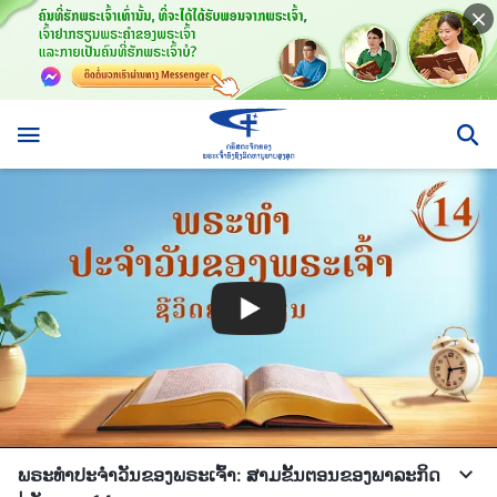
ພຣະທຳປະຈຳວັນຂອງພຣະເຈົ້າ: ສາມຂັ້ນຕອນຂອງພາລະກິດ