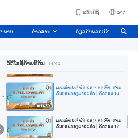
8:51
ແອັບມືຖື
ລາວ
ພຣະທຳປະຈຳວັນຂອງພຣະເຈົ້າ: ສາມ
ຂັ້ນຕອນຂອງພາລະກິດ | ຄັດຕອນ 14
ູບພາບ
ຂ່າວສານ
ກ່ຽວກັບພວກເຮົາ
5:27
ພຣະທຳປະຈຳວັນຂອງພຣະເຈົ້າ: ສາມ
ຂັ້ນຕອນຂອງພາລະກິດ | ຄັດຕອນ 15
ວິດີໂອທີ່ຄ້າຍຄືກັນ
14
/
40
7:49
ພຣະທຳປະຈຳວັນຂອງພຣະເຈົ້າ: ສາມ
ຂັ້ນຕອນຂອງພາລະກິດ | ຄັດຕອນ 16
14:59
ພຣະທຳປະຈຳວັນຂອງພຣະເຈົ້າ: ສາມ
ຂັ້ນຕອນຂອງພາລະກິດ | ຄັດຕອນ 17