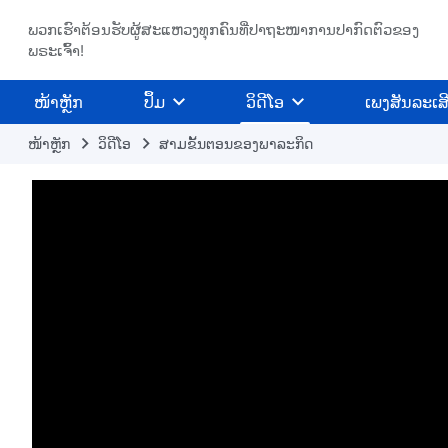
ພວກເຮົາຕ້ອນຮັບຜູ້ສະແຫວງທຸກຄົນທີ່ປາຖະໜາການປາກົດຕົວຂອງ
ພຣະເຈົ້າ!
​ໜ້າຫຼັກ
ປຶ້ມ
ວິ​ດີ​ໂອ
ເພງສັນລະເສ
ໜ້າຫຼັກ
​ວິ​ດີ​ໂອ
ສາມຂັ້ນຕອນຂອງພາລະກິດ