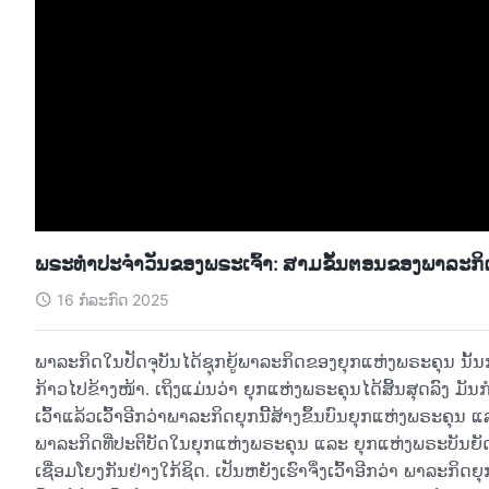
ພຣະທຳປະຈຳວັນຂອງພຣະເຈົ້າ: ສາມຂັ້ນຕອນຂອງພາລະກິດ
16 ກໍລະກົດ 2025
ພາລະກິດໃນປັດຈຸບັນໄດ້ຊຸກຍູ້ພາລະກິດຂອງຍຸກແຫ່ງພຣະຄຸນ ນັ້ນ
ກ້າວໄປຂ້າງໜ້າ. ເຖິງແມ່ນວ່າ ຍຸກແຫ່ງພຣະຄຸນໄດ້ສິ້ນສຸດລົງ ມັນ
ເວົ້າແລ້ວເວົ້າອີກວ່າພາລະກິດຍຸກນີ້ສ້າງຂຶ້ນບົນຍຸກແຫ່ງພຣະຄຸນ
ພາລະກິດທີ່ປະຕິບັດໃນຍຸກແຫ່ງພຣະຄຸນ ແລະ ຍຸກແຫ່ງພຣະບັນຍັດ. ສ
ເຊື່ອມໂຍງກັນຢ່າງໃກ້ຊິດ. ເປັນຫຍັງເຮົາຈຶ່ງເວົ້າອີກວ່າ ພາລະກ