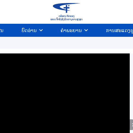
ີນ
ບົດອ່ານ
ຄຳພະຍານ
ການສະແດງຮ