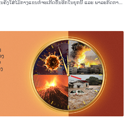
ານຄຶງໃສ່ໄມ້ກາງແຂນກໍຈະເກີດຂຶ້ນອີກໃນຍຸກນີ້ ແລະ ພາລະກິດການ
ຄວາມໝາຍຫຍັງໝົດ. ນັ້ນໝາຍຄວາມວ່າພາລະກິດບໍ່ໄດ້ເຮັດສໍາເລັດ
ັງເກີດເປັນມະນຸດທັງສອງຄັ້ງໄດ້ເຮັດໃຫ້ຄວາມສຳຄັນຂອງການບັງເກີດເປັນມະນຸດ
ສູງຂຶ້ນຫຼາຍກວ່າເກົ່າ. ມັນສາມາດເວົ້າໄດ້ອີກວ່າ ພາລະກິດຍຸກນີ້
ສຳເລັດ
້ອນຫີນແຫ່ງພາລະກິດການໄຖ່ບາບຂອງພຣະເຢຊູ. ພາລະກິດຂອງ
້ນ. ການປະສົມປະສານກັນລະຫວ່າງພາລະກິດສາມຍຸກເທົ່ານັ້ນຈຶ່ງສາມາດ
່ນປະຕິບັດບົນພື້ນຖານຂອງພາລະກິດຂອງຍຸກແຫ່ງພຣະຄຸນ. ຖ້າສອງ
ທິງໄມ້ກາງແຂນຈຶ່ງບໍ່ເກີດຂຶ້ນອີກໃນຍຸກນີ້? ເປັນຫຍັງເຮົາຈຶ່ງບໍ່
ງ
ພາກສາ ແລະ ຂ້ຽນຕີມະນຸດໂດຍກົງ? ຖ້າພາລະກິດຂອງເຮົາໃນການ
ອງ
ຂນ, ໂດຍທີ່ການມາເຖິງຂອງເຮົາໃນຕອນນີ້ບໍ່ໄດ້ເກີດຂຶ້ນຈາກ
ນ
ລະ ຂ້ຽນຕີມະນຸດ. ມັນເປັນຍ້ອນເຮົາເປັນໜຶ່ງດຽວກັບພຣະເຢຊູແທ້ໆ
ອງ
ນຂັ້ນຕອນນີ້ແມ່ນສ້າງຂຶ້ນທັງໝົດອີງຕາມພາລະກິດໃນຂັ້ນຕອນຜ່ານ
າມະນຸດເຂົ້າສູ່ຄວາມລອດພົ້ນໄດ້ ໂດຍເທື່ອລະກ້າວ. ພຣະເຢຊູ ແລະ
້ກ່ຽວຂ້ອງກັນໃນເນື້ອໜັງພວກເຮົາ, ແຕ່ວ່າພຣະວິນຍານຂອງພວກເຮົາ
ລະ ພາລະກິດທີ່ພວກເຮົາດໍາເນີນຈະບໍ່ຄືກັນ, ແຕ່ພວກເຮົາແມ່ນຄືກັນ
ກຕ່າງກັນ, ແຕ່ນີ້ແມ່ນຍ້ອນການປ່ຽນແປງໃນຍຸກ ແລະ ຄວາມຕ້ອງການ
່ຄືກັນ ດັ່ງນັ້ນພາລະກິດທີ່ພວກເຮົານໍາມາ ແລະ ອຸປະນິໄສທີ່ພວກ
ຫັນ ແລະ ເຂົ້າໃຈວ່າ ມື້ນີ້ແມ່ນບໍ່ຄືສິ່ງທີ່ຜ່ານມາ, ນີ້ເປັນຍ້ອນການ
ດ ແລະ ຮູບຮ່າງດ້ານເນື້ອໜັງພຣະອົງທັງສອງ ເຊິ່ງພຣະອົງທັງສອງ