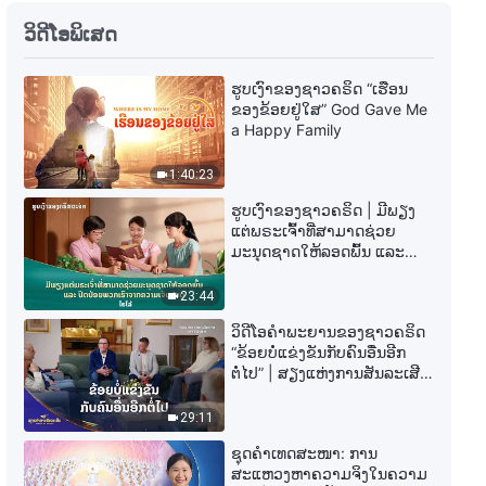
ພຣະທຳປະຈຳວັນຂອງພຣະເຈົ້າ: ສາມ
ວິດີໂອພິເສດ
ຂັ້ນຕອນຂອງພາລະກິດ | ຄັດຕອນ 22
ຮູບເງົາຂອງຊາວຄຣິດ “ເຮືອນ
6:21
ຂອງຂ້ອຍຢູ່ໃສ” God Gave Me
a Happy Family
ພຣະທຳປະຈຳວັນຂອງພຣະເຈົ້າ: ສາມ
ຂັ້ນຕອນຂອງພາລະກິດ | ຄັດຕອນ 23
1:40:23
10:47
ຮູບເງົາຂອງຊາວຄຣິດ | ມີພຽງ
ແຕ່ພຣະເຈົ້າທີ່ສາມາດຊ່ວຍ
ມະນຸດຊາດໃຫ້ລອດພົ້ນ ແລະ
ພຣະທຳປະຈຳວັນຂອງພຣະເຈົ້າ: ສາມ
ປົດປ່ອຍພວກເຮົາຈາກຄວາມ
ຂັ້ນຕອນຂອງພາລະກິດ | ຄັດຕອນ 24
ເຈັບປວດ (ໄຮໄລ້)
23:44
4:29
ວິດີໂອຄຳພະຍານຂອງຊາວຄຣິດ
“ຂ້ອຍບໍ່ແຂ່ງຂັນກັບຄົນອື່ນອີກ
ພຣະທຳປະຈຳວັນຂອງພຣະເຈົ້າ: ສາມ
ຕໍ່ໄປ” | ສຽງແຫ່ງການສັນລະເສີນ
ຂັ້ນຕອນຂອງພາລະກິດ | ຄັດຕອນ 25
2026
29:11
6:47
ຊຸດຄຳເທດສະໜາ: ການ
ສະແຫວງຫາຄວາມຈິງໃນຄວາມ