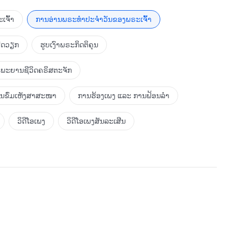
ກັນອີກ, ແຕ່ເຖິງຢ່າງນັ້ນກໍຕາມ ພຣະວິນຍານຂອງພຣະອົງທັງສອງແມ່ນ
ດ ຫຼື ຄວາມສຳພັນທາງຮ່າງກາຍຊະນິດໃດໜຶ່ງ, ແຕ່ມັນກໍບໍ່ສາມາດ
ເຈົ້າ
ການອ່ານພຣະທຳປະຈຳວັນຂອງພຣະເຈົ້າ
ອງພຣະເຈົ້າໃນສອງຊ່ວງເວລາທີ່ແຕກຕ່າງກັນ. ການທີ່ພຣະອົງທັງສອງ
ມຈິງທີ່ໂຕ້ແຍ້ງບໍ່ໄດ້. ເຖິງຢ່າງໃດກໍ່ຕາມ ພຣະອົງທັງສອງບໍ່ແມ່ນ
ຮັດວຽກ
ຮູບເງົາພຣະກິດຕິຄຸນ
ຍທີ່ເວົ້າພາສາຢີວ ແລະ ອີກຄົນໜຶ່ງເປັນເພດຍິງທີ່ເວົ້າແຕ່ພາສາຈີນ
ວິດຢູ່ໃນປະເທດທີ່ແຕກຕ່າງກັນ ແລະ ໃນຊ່ວງເວລາທີ່ແຕກຕ່າງກັນເຊັ່ນກັນ
ພະຍານຊີວິດຄຣິສຕະຈັກ
ນວ່າ ພຣະອົງທັງສອງຈະເປັນພຣະວິນຍານອົງດຽວກັນກໍຕາມ, ມີແກ່ນແທ້
ືກັນຈັກໜ້ອຍເລີຍ. ສິ່ງທີ່ພຣະອົງທັງສອງມີຄວາມຄ້າຍຄືກັນກໍມີ
ການຂົ່ມເຫັງສາສະໜາ
ການຮ້ອງເພງ ແລະ ການຟ້ອນລຳ
າຍນອກຂອງເນື້ອໜັງຂອງພຣະອົງທັງສອງ ແລະ ສະພາບການກໍາເນີດຂອງ
ີຜົນກະທົບຕໍ່ພາລະກິດໃຜລາວຂອງພຣະອົງທັງສອງ ຫຼື ຕໍ່ຄວາມຮູ້ທີ່ມະນຸດ
ວິດີໂອເພງ
ວິດີໂອເພງສັນລະເສີນ
ກໍຈະເຫັນວ່າ ພຣະອົງທັງສອງແມ່ນເປັນພຣະວິນຍານອົງດຽວກັນ ແລະ
ະອົງທັງສອງຈະບໍ່ກ່ຽວຂ້ອງກັນທາງສາຍເລືອດ, ແຕ່ຊີວິດທັງໝົດ
ເຊິ່ງມອບໝາຍພາລະກິດທີ່ແຕກຕ່າງກັນໃຫ້ພຣະອົງທັງສອງນໍາໄປ
ງທັງສອງກໍ່ມາຈາກສາຍເລືອດທີ່ຕ່າງກັນ. ພຣະວິນຍານຂອງພຣະ
ິນຍານຂອງພຣະເຢຊູກໍບໍ່ແມ່ນບຸດຊາຍຂອງພຣະວິນຍານຂອງພຣະ
ກັນ. ໃນທຳນອງດຽວກັນ ພຣະເຈົ້າຜູ້ທີ່ບັງເກີດເປັນມະນຸດໃນ
ຣະອົງທັງສອງຄືອົງດຽວກັນ ນີ້ກໍຍ້ອນວ່າພຣະວິນຍານຂອງພຣະອົງ
່ງຄວາມເມດຕາ ແລະ ຄວາມຮັກກະລຸນາ ພ້ອມດ້ວຍການພິພາກສາທີ່