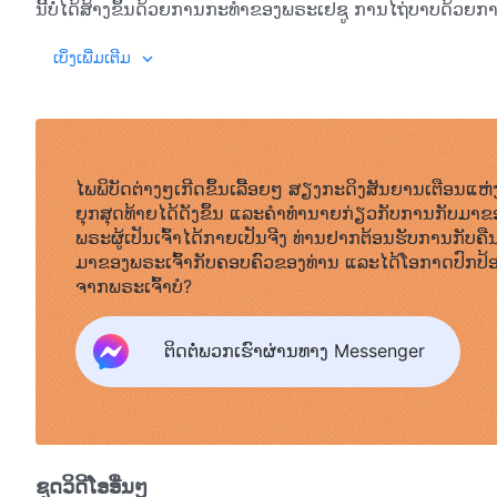
ນີ້ບໍ່ໄດ້ສ້າງຂຶ້ນດ້ວຍການກະທໍາຂອງພຣະເຢຊູ ການໄຖ່ບາບດ້ວຍກ
ໄຖ່ບາບຈາກຍຸກຜ່ານມາກໍຈະຕ້ອງໄດ້ເຮັດຄືນໃໝ່ໝົດ. ນີ້ຈະບໍ່ມີ
ພຣະທຳ
, ເຫຼັ້ມທີ 1. ການປາກົດຕົວ ແລະ ພາລະກິດຂອງພຣະເຈົ້າ. ການບ
ເບິ່ງເພີ່ມເຕີມ
ທັງໝົດ ແຕ່ຍຸກນີ້ພັດກ້າວໄປຂ້າງໜ້າ ເຮັດໃຫ້ລະດັບຂອງພາລະກິດຍົກ
ແມ່ນສ້າງຂຶ້ນບົນຮາກຖານຂອງຍຸກແຫ່ງພຣະບັນຍັດ ແລະ ເທິງກ
ພຣະເຈົ້າຖືກສ້າງຂຶ້ນເທື່ອລະຍຸກ ແລະ ຍຸກນີ້ບໍ່ແມ່ນຍຸກເລີ່ມຕົ
ຖືວ່າເປັນແຜນການຄຸ້ມຄອງຫົກພັນປີ. ພາລະກິດໃນຂັ້ນຕອນນີ້ແມ
ຂັ້ນຕອນຂອງພາລະກິດເຫຼົ່ານີ້ບໍ່ກ່ຽວຂ້ອງກັນ ແລ້ວເຫດໃດການຖືກຄຶງເ
ໄພພິບັດຕ່າງໆເກີດຂຶ້ນເລື້ອຍໆ ສຽງກະດິງສັນຍານເຕືອນແຫ່
ແບກຮັບເອົາບາບຂອງມະນຸດ, ແຕ່ກົງກັນຂ້າມ ເຮົາໄດ້ມາເພື່ອພິ
ຍຸກສຸດທ້າຍໄດ້ດັງຂຶ້ນ ແລະຄໍາທໍານາຍກ່ຽວກັບການກັບມາຂ
ພິພາກສາ ແລະ ຂ້ຽນຕີມະນຸດບໍ່ໄດ້ຕິດຕາມການຖືກຄຶງເທິງໄມ້ກາງແ
ພຣະຜູ້ເປັນເຈົ້າໄດ້ກາຍເປັນຈີງ ທ່ານຢາກຕ້ອນຮັບການກັບຄື
ພຣະວິນຍານບໍລິສຸດ, ແລ້ວເຮົາກໍຈະບໍ່ມີຄຸນສົມບັດໃຫ້ພິພາກສາ ແ
ມາຂອງພຣະເຈົ້າກັບຄອບຄົວຂອງທ່ານ ແລະໄດ້ໂອກາດປົກປ້
ເຮົາຈຶ່ງມາເພື່ອຂ້ຽນຕີ ແລະ ພິພາກສາມະນຸດໂດຍກົງ. ພາລະກິດໃ
ຈາກພຣະເຈົ້າບໍ?
ມາ. ເພາະສະນັ້ນ ມີພຽງພາລະກິດປະເພດນີ້ເທົ່ານັ້ນທີ່ສາມາດນໍາພ
ເຮົາມາຈາກພຣະວິນຍານອົງດຽວກັນ. ເຖິງແມ່ນວ່າ ພວກເຮົາບໍ່ໄດ
ຕິດຕໍ່ພວກເຮົາຜ່ານທາງ Messenger
ແມ່ນອົງດຽວກັນ; ເຖິງແມ່ນວ່າເນື້ອຫາຂອງສິ່ງທີ່ພວກເຮົາກະທໍາ ແ
ໃນດ້ານແກ່ນແທ້; ເນື້ອໜັງຂອງພວກເຮົາແມ່ນຢູ່ໃນຮູບແບບທີ່ແຕ
ຂອງພາລະກິດຂອງພວກເຮົາທີ່ແຕກຕ່າງກັນ; ພັນທະກິດຂອງພວກເຮົາບໍ
ເຮົາເປີດເຜີຍຕໍ່ມະນຸດແມ່ນແຕກຕ່າງເຊັ່ນກັນ. ນັ້ນຄືເຫດຜົນທີ່ມະນຸດເ
ປ່ຽນແປງໃນຍຸກ. ເຖິງວ່າພຣະອົງທັງສອງຈະມີຄວາມແຕກຕ່າງທາງເພ
ຊຸດວິດີໂອອື່ນໆ