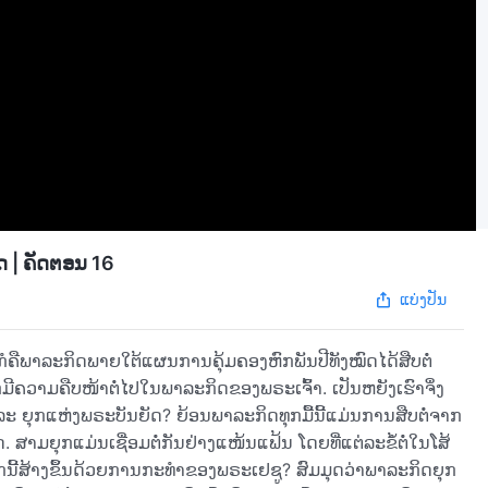
 | ຄັດຕອນ 16
ແບ່ງປັນ
ກໍຄືພາລະກິດພາຍໃຕ້ແຜນການຄຸ້ມຄອງຫົກພັນປີທັງໝົດໄດ້ສືບຕໍ່
ກໍມີຄວາມຄືບໜ້າຕໍ່ໄປໃນພາລະກິດຂອງພຣະເຈົ້າ. ເປັນຫຍັງເຮົາຈຶ່ງ
 ແລະ ຍຸກແຫ່ງພຣະບັນຍັດ? ຍ້ອນພາລະກິດທຸກມື້ນີ້ແມ່ນການສືບຕໍ່ຈາກ
າມຍຸກແມ່ນເຊື່ອມຕໍ່ກັນຢ່າງແໜ້ນແຟ້ນ ໂດຍທີ່ແຕ່ລະຂໍ້ຕໍ່ໃນໂສ້
ິດຍຸກນີ້ສ້າງຂຶ້ນດ້ວຍການກະທໍາຂອງພຣະເຢຊູ? ສົມມຸດວ່າພາລະກິດຍຸກ