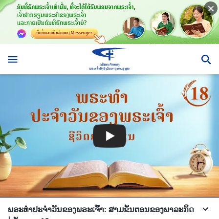
ພຣະທຳປະຈຳວັນຂອງພຣະເຈົ້າ: ສາມຂັ້ນຕອນຂອງພາລະກິດ