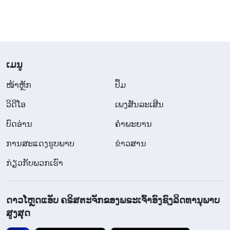
​ເມ​ນູ
​ໜ້າຫຼັກ
ປຶ້ມ
ວິ​ດີ​ໂອ
ເພງສັນລະເສີນ
ບົດອ່ານ
ຄຳພະຍານ
ການສະແດງຮູບພາບ
ຂ່າວສານ
ກ່ຽວກັບພວກເຮົາ
ດາວໂຫຼດແອັບ ຄຣິສຕະຈັກຂອງພຣະເຈົ້າອົງຊົງລິດທານຸພາບ
ສູງສຸດ