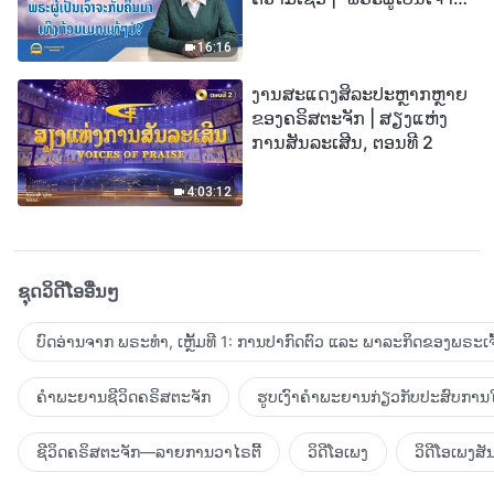
ກັບຄືນມາເທິງກ້ອນເມກແທ້ໆບໍ?”
16:16
ງານສະແດງສິລະປະຫຼາກຫຼາຍ
ຂອງຄຣິສຕະຈັກ | ສຽງແຫ່ງ
ການສັນລະເສີນ, ຕອນທີ 2
4:03:12
ຊຸດວິດີໂອອື່ນໆ
ບົດອ່ານຈາກ ພຣະທຳ, ເຫຼັ້ມທີ 1: ການປາກົດຕົວ ແລະ ພາລະກິດຂອງພຣະເຈົ
ຄຳພະຍານຊີວິດຄຣິສຕະຈັກ
ຮູບເງົາຄຳພະຍານກ່ຽວກັບປະສົບການໃ
ຊີວິດຄຣິສຕະຈັກ—ລາຍການວາໄຣຕີ້
ວິດີໂອເພງ
ວິດີໂອເພງສັ