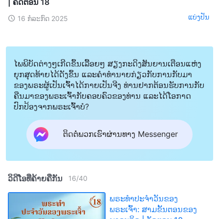
| ຄັດຕອນ 18
ແບ່ງປັນ
16 ກໍລະກົດ 2025
ໄພພິບັດຕ່າງໆເກີດຂຶ້ນເລື້ອຍໆ ສຽງກະດິງສັນຍານເຕືອນແຫ່ງ
ຍຸກສຸດທ້າຍໄດ້ດັງຂຶ້ນ ແລະຄໍາທໍານາຍກ່ຽວກັບການກັບມາ
ຂອງພຣະຜູ້ເປັນເຈົ້າໄດ້ກາຍເປັນຈີງ ທ່ານຢາກຕ້ອນຮັບການກັບ
ຄືນມາຂອງພຣະເຈົ້າກັບຄອບຄົວຂອງທ່ານ ແລະໄດ້ໂອກາດ
ປົກປ້ອງຈາກພຣະເຈົ້າບໍ?
ຕິດຕໍ່ພວກເຮົາຜ່ານທາງ Messenger
ວິດີໂອທີ່ຄ້າຍຄືກັນ
16
/
40
ພຣະທຳປະຈຳວັນຂອງ
ພຣະເຈົ້າ: ສາມຂັ້ນຕອນຂອງ