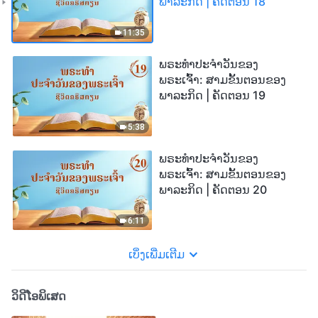
ພາລະກິດ | ຄັດຕອນ 18
11:35
ພຣະທຳປະຈຳວັນຂອງ
ພຣະເຈົ້າ: ສາມຂັ້ນຕອນຂອງ
ພາລະກິດ | ຄັດຕອນ 19
5:38
ພຣະທຳປະຈຳວັນຂອງ
ພຣະເຈົ້າ: ສາມຂັ້ນຕອນຂອງ
ພາລະກິດ | ຄັດຕອນ 20
6:11
ເບິ່ງເພີ່ມເຕີມ
ວິດີໂອພິເສດ