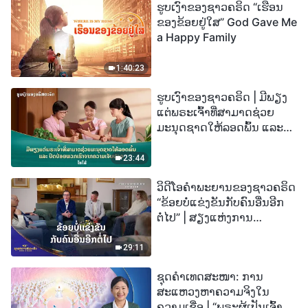
ຮູບເງົາຂອງຊາວຄຣິດ “ເຮືອນ
ຂອງຂ້ອຍຢູ່ໃສ” God Gave Me
a Happy Family
1:40:23
ຮູບເງົາຂອງຊາວຄຣິດ | ມີພຽງ
ແຕ່ພຣະເຈົ້າທີ່ສາມາດຊ່ວຍ
ມະນຸດຊາດໃຫ້ລອດພົ້ນ ແລະ
ປົດປ່ອຍພວກເຮົາຈາກຄວາມ
ເຈັບປວດ (ໄຮໄລ້)
23:44
ວິດີໂອຄຳພະຍານຂອງຊາວຄຣິດ
“ຂ້ອຍບໍ່ແຂ່ງຂັນກັບຄົນອື່ນອີກ
ຕໍ່ໄປ” | ສຽງແຫ່ງການ
ສັນລະເສີນ 2026
29:11
ຊຸດຄຳເທດສະໜາ: ການ
ສະແຫວງຫາຄວາມຈິງໃນ
ຄວາມເຊື່ອ | “ພຣະຜູ້ເປັນເຈົ້າຈະ