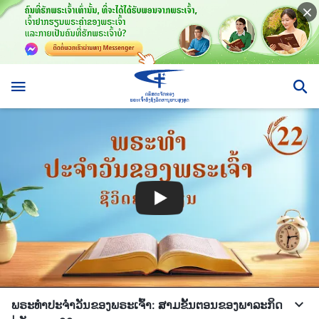
ພຣະທຳປະຈຳວັນຂອງພຣະເຈົ້າ: ສາມຂັ້ນຕອນຂອງພາລະກິດ