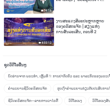
ກັບຄືນມາເທິງກ້ອນເມກແທ້ໆບໍ?”
16:16
ງານສະແດງສິລະປະຫຼາກຫຼາຍ
ຂອງຄຣິສຕະຈັກ | ສຽງແຫ່ງ
ການສັນລະເສີນ, ຕອນທີ 2
4:03:12
ຊຸດວິດີໂອອື່ນໆ
ບົດອ່ານຈາກ ພຣະທຳ, ເຫຼັ້ມທີ 1: ການປາກົດຕົວ ແລະ ພາລະກິດຂອງພຣະເຈົ
ຄຳພະຍານຊີວິດຄຣິສຕະຈັກ
ຮູບເງົາຄຳພະຍານກ່ຽວກັບປະສົບການໃ
ຊີວິດຄຣິສຕະຈັກ—ລາຍການວາໄຣຕີ້
ວິດີໂອເພງ
ວິດີໂອເພງສັ