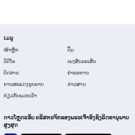
​ເມ​ນູ
​ໜ້າຫຼັກ
ປຶ້ມ
ວິ​ດີ​ໂອ
ເພງສັນລະເສີນ
ບົດອ່ານ
ຄຳພະຍານ
ການສະແດງຮູບພາບ
ຂ່າວສານ
ກ່ຽວກັບພວກເຮົາ
ດາວໂຫຼດແອັບ ຄຣິສຕະຈັກຂອງພຣະເຈົ້າອົງຊົງລິດທານຸພາບ
ສູງສຸດ