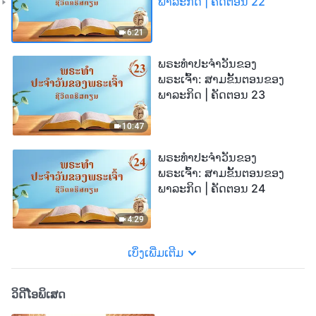
ພາລະກິດ | ຄັດຕອນ 22
6:21
ພຣະທຳປະຈຳວັນຂອງ
ພຣະເຈົ້າ: ສາມຂັ້ນຕອນຂອງ
ພາລະກິດ | ຄັດຕອນ 23
10:47
ພຣະທຳປະຈຳວັນຂອງ
ພຣະເຈົ້າ: ສາມຂັ້ນຕອນຂອງ
ພາລະກິດ | ຄັດຕອນ 24
4:29
ເບິ່ງເພີ່ມເຕີມ
ວິດີໂອພິເສດ