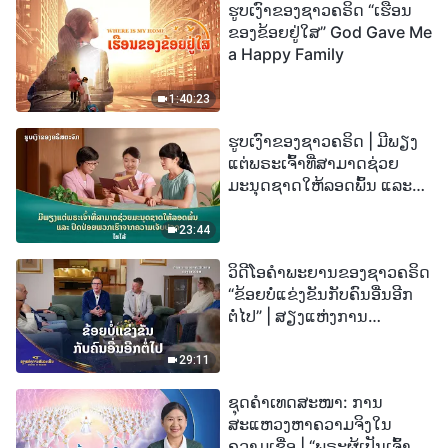
ຮູບເງົາຂອງຊາວຄຣິດ “ເຮືອນ
ຂອງຂ້ອຍຢູ່ໃສ” God Gave Me
a Happy Family
1:40:23
ຮູບເງົາຂອງຊາວຄຣິດ | ມີພຽງ
ແຕ່ພຣະເຈົ້າທີ່ສາມາດຊ່ວຍ
ມະນຸດຊາດໃຫ້ລອດພົ້ນ ແລະ
ປົດປ່ອຍພວກເຮົາຈາກຄວາມ
ເຈັບປວດ (ໄຮໄລ້)
23:44
ວິດີໂອຄຳພະຍານຂອງຊາວຄຣິດ
“ຂ້ອຍບໍ່ແຂ່ງຂັນກັບຄົນອື່ນອີກ
ຕໍ່ໄປ” | ສຽງແຫ່ງການ
ສັນລະເສີນ 2026
29:11
ຊຸດຄຳເທດສະໜາ: ການ
ສະແຫວງຫາຄວາມຈິງໃນ
ຄວາມເຊື່ອ | “ພຣະຜູ້ເປັນເຈົ້າຈະ