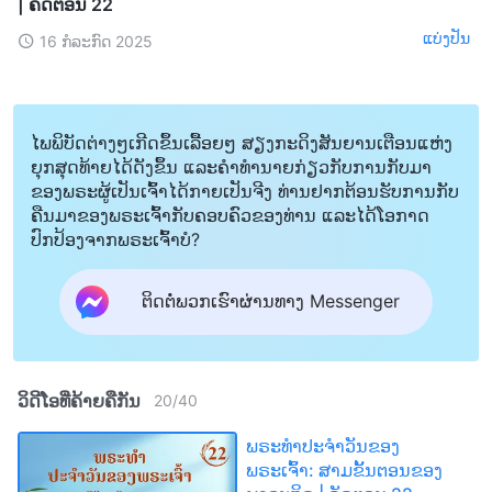
| ຄັດຕອນ 22
ແບ່ງປັນ
16 ກໍລະກົດ 2025
ໄພພິບັດຕ່າງໆເກີດຂຶ້ນເລື້ອຍໆ ສຽງກະດິງສັນຍານເຕືອນແຫ່ງ
ຍຸກສຸດທ້າຍໄດ້ດັງຂຶ້ນ ແລະຄໍາທໍານາຍກ່ຽວກັບການກັບມາ
ຂອງພຣະຜູ້ເປັນເຈົ້າໄດ້ກາຍເປັນຈີງ ທ່ານຢາກຕ້ອນຮັບການກັບ
ຄືນມາຂອງພຣະເຈົ້າກັບຄອບຄົວຂອງທ່ານ ແລະໄດ້ໂອກາດ
ປົກປ້ອງຈາກພຣະເຈົ້າບໍ?
ຕິດຕໍ່ພວກເຮົາຜ່ານທາງ Messenger
ວິດີໂອທີ່ຄ້າຍຄືກັນ
20
/
40
ພຣະທຳປະຈຳວັນຂອງ
ພຣະເຈົ້າ: ສາມຂັ້ນຕອນຂອງ