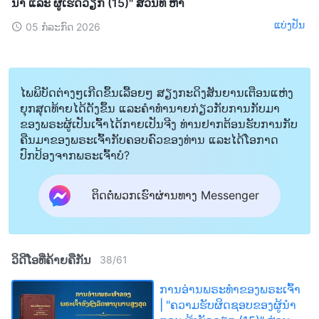
ນໍາ ແລະ ຜູ້ເຮັດວຽກ (15)" ສ່ວນທີ ຫ້າ
ແບ່ງປັນ
05 ກໍລະກົດ 2026
ໄພພິບັດຕ່າງໆເກີດຂຶ້ນເລື້ອຍໆ ສຽງກະດິງສັນຍານເຕືອນແຫ່ງ
ຍຸກສຸດທ້າຍໄດ້ດັງຂຶ້ນ ແລະຄໍາທໍານາຍກ່ຽວກັບການກັບມາ
ຂອງພຣະຜູ້ເປັນເຈົ້າໄດ້ກາຍເປັນຈີງ ທ່ານຢາກຕ້ອນຮັບການກັບ
ຄືນມາຂອງພຣະເຈົ້າກັບຄອບຄົວຂອງທ່ານ ແລະໄດ້ໂອກາດ
ປົກປ້ອງຈາກພຣະເຈົ້າບໍ?
ຕິດຕໍ່ພວກເຮົາຜ່ານທາງ Messenger
ວິດີໂອທີ່ຄ້າຍຄືກັນ
38
/
61
ການອ່ານພຣະທຳຂອງພຣະເຈົ້າ
| "ຄວາມຮັບຜິດຊອບຂອງຜູ້ນໍາ