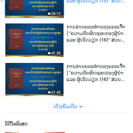
ແລະ ຜູ້ເຮັດວຽກ (15)" ສ່ວນທີ
ຫ້າ
28:13
ການອ່ານພຣະທຳຂອງພຣະເຈົ້າ
| "ຄວາມຮັບຜິດຊອບຂອງຜູ້ນໍາ
ແລະ ຜູ້ເຮັດວຽກ (16)" ສ່ວນທີ
ໜຶ່ງ
41:38
ການອ່ານພຣະທຳຂອງພຣະເຈົ້າ
| "ຄວາມຮັບຜິດຊອບຂອງຜູ້ນໍາ
ແລະ ຜູ້ເຮັດວຽກ (16)" ສ່ວນທີ
ສອງ
21:43
ເບິ່ງເພີ່ມເຕີມ
ວິດີໂອພິເສດ