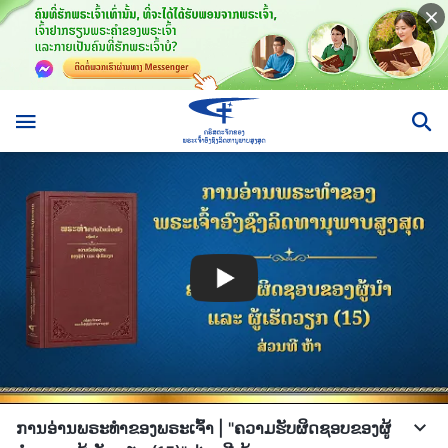
ການອ່ານພຣະທຳຂອງພຣະເຈົ້າ | "ຄວາມຮັບຜິດຊອບຂອງຜູ້