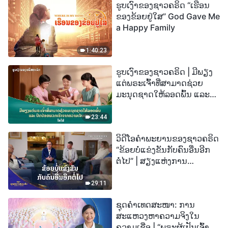
ຮູບເງົາຂອງຊາວຄຣິດ “ເຮືອນ
ຂອງຂ້ອຍຢູ່ໃສ” God Gave Me
a Happy Family
1:40:23
ຮູບເງົາຂອງຊາວຄຣິດ | ມີພຽງ
ແຕ່ພຣະເຈົ້າທີ່ສາມາດຊ່ວຍ
ມະນຸດຊາດໃຫ້ລອດພົ້ນ ແລະ
ປົດປ່ອຍພວກເຮົາຈາກຄວາມ
ເຈັບປວດ (ໄຮໄລ້)
23:44
ວິດີໂອຄຳພະຍານຂອງຊາວຄຣິດ
“ຂ້ອຍບໍ່ແຂ່ງຂັນກັບຄົນອື່ນອີກ
ຕໍ່ໄປ” | ສຽງແຫ່ງການ
ສັນລະເສີນ 2026
29:11
ຊຸດຄຳເທດສະໜາ: ການ
ສະແຫວງຫາຄວາມຈິງໃນ
ຄວາມເຊື່ອ | “ພຣະຜູ້ເປັນເຈົ້າຈະ