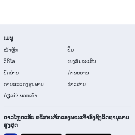
​ເມ​ນູ
​ໜ້າຫຼັກ
ປຶ້ມ
ວິ​ດີ​ໂອ
ເພງສັນລະເສີນ
ບົດອ່ານ
ຄຳພະຍານ
ການສະແດງຮູບພາບ
ຂ່າວສານ
ກ່ຽວກັບພວກເຮົາ
ດາວໂຫຼດແອັບ ຄຣິສຕະຈັກຂອງພຣະເຈົ້າອົງຊົງລິດທານຸພາບ
ສູງສຸດ