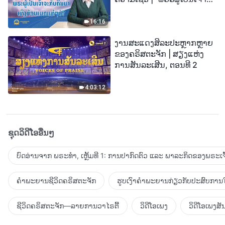
ກັບຄືນມາເທິງກ້ອນເມກແທ້ໆບໍ?”
16:16
ງານສະແດງສິລະປະຫຼາກຫຼາຍ
ຂອງຄຣິສຕະຈັກ | ສຽງແຫ່ງ
ການສັນລະເສີນ, ຕອນທີ 2
4:03:12
ຊຸດວິດີໂອອື່ນໆ
ບົດອ່ານຈາກ ພຣະທຳ, ເຫຼັ້ມທີ 1: ການປາກົດຕົວ ແລະ ພາລະກິດຂອງພຣະເຈົ
ຄຳພະຍານຊີວິດຄຣິສຕະຈັກ
ຮູບເງົາຄຳພະຍານກ່ຽວກັບປະສົບການໃ
ຊີວິດຄຣິສຕະຈັກ—ລາຍການວາໄຣຕີ້
ວິດີໂອເພງ
ວິດີໂອເພງສັ