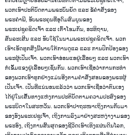
ຄືກັບຄົນຫຼາຍຮ້ອຍລ້ານຄົນທີ່ຕິດຕາມພຣະເຢຊູຄຣິດເຈົ້າ,
ພວກເຮົາປະຕິບັດຕາມພຣະບັນຍັດ ແລະ ຂໍ້ຄຳສັ່ງຂອງ
ພຣະຄຳພີ, ຮັບພຣະຄຸນທີ່ອຸດົມສົມບູນຂອງ
ພຣະເຢຊູຄຣິດເຈົ້າ ແລະ ເຕົ້າໂຮມກັນ, ອະທິຖານ,
ສັນລະເສີນ ແລະ ຮັບໃຊ້ໃນນາມພຣະເຢຊູຄຣິດເຈົ້າ. ພວກ
ເຮົາເຮັດທຸກສິ່ງນີ້ພາຍໃຕ້ການດູແລ ແລະ ການປົກປ້ອງຂອງ
ພຣະຜູ້ເປັນເຈົ້າ. ພວກເຮົາອ່ອນແອຢູ່ເລື້ອຍໆ ແລະ ພວກເຮົາ
ກໍເຂັ້ມແຂງຢູ່ເລື້ອຍໆເຊັ່ນກັນ. ພວກເຮົາເຊື່ອວ່າການກະທຳ
ຂອງພວກເຮົາທຸກຢ່າງແມ່ນອີງຕາມຄຳສັ່ງສອນຂອງພຣະຜູ້
ເປັນເຈົ້າ. ເປັນທີ່ແນ່ນອນແລ້ວວ່າ ພວກເຮົາເຊື່ອວ່າຕົນເອງ
ໄດ້ຢູ່ໃນເສັ້ນທາງແຫ່ງການປະຕິບັດຕາມຄວາມປະສົງຂອງ
ພຣະບິດາໃນສະຫວັນ. ພວກເຮົາປາຖະໜາເຖິງການກັບມາ
ຂອງອົງພຣະເຢຊູເຈົ້າ, ເຖິງການລົງມາຢ່າງສະຫງ່າງາມຂອງ
ພຣະອົງ, ເຖິງການສິ້ນສຸດຂອງຊີວິດເຮົາເທິງແຜ່ນດິນໂລກ,