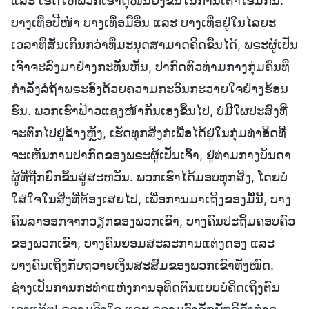
ແລະ ເຮັດໃຫ້ພວກເຮົາດຸໝັ່ນຍິ່ງຂຶ້ນໃນການເຕົ້າໂຮມກັນ.
ບາງເທື່ອປີໜ້າ ບາງເທື່ອມື້ອື່ນ ແລະ ບາງເທື່ອຢູ່ໃນໄລຍະ
ເວລາທີ່ສັ້ນເກີນກວ່າທີ່ມະນຸດສາມາດຄິດຂຶ້ນໄດ້, ພຣະຜູ້ເປັນ
ເຈົ້າຈະລົງມາຢ່າງກະທັນຫັນ, ປາກົດຕົວທ່າມກາງກຸ່ມຄົນທີ່
ກຳລັງລໍຖ້າພຣະອົງດ້ວຍຄວາມກະວົນກະວາຍໃຈຢ່າງຮ້ອນ
ຮົນ. ພວກເຮົາຟ້າວແຊງໜ້າກັນເອງຂຶ້ນໄປ, ບໍ່ມີໃຜປະສົງທີ່
ຈະຕົກໄປຢູ່ຂ້າງຫຼັງ, ເຮັດທຸກສິ່ງກໍເພື່ອໄດ້ຢູ່ໃນກຸ່ມທຳອິດທີ່
ຈະເຫັນການປາກົດຂອງພຣະຜູ້ເປັນເຈົ້າ, ຢູ່ທ່າມກາງບັນດາ
ຜູ້ທີ່ຖືກຍົກຂຶ້ນສູ່ສະຫວັນ. ພວກເຮົາໄດ້ມອບທຸກສິ່ງ, ໂດຍບໍ່
ໃສ່ໃຈໃນສິ່ງທີ່ຕ້ອງເສຍໄປ, ເພື່ອການມາເຖິງຂອງມື້ນີ້, ບາງ
ຄົນລາອອກຈາກວຽກຂອງພວກເຂົາ, ບາງຄົນປະຖິ້ມຄອບຄົວ
ຂອງພວກເຂົາ, ບາງຄົນຍອມສະລະການແຕ່ງດອງ ແລະ
ບາງຄົນເຖິງກັບຖວາຍເງິນສະສົມຂອງພວກເຂົາທັງໝົດ.
ຊ່າງເປັນການກະທຳແຫ່ງການອຸທິດຕົນແບບບໍ່ຄິດເຖິງຕົນ