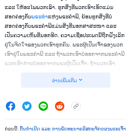
ແລະ ໃຫ້ອະໄພພວກເຂົາ. ທຸກສິ່ງທີ່ພວກເຮົາເຮັດແມ່ນ
ສອດຄ່ອງກັບ
ພຣະທຳ
ແຫ່ງພຣະຄຳພີ, ຍ້ອນທຸກສິ່ງທີ່ບໍ່
ສອດຄ່ອງກັບພຣະຄຳພີແມ່ນສິ່ງທີ່ນອກສາສະໜາ ແລະ
ເປັນຄວາມເຫັນທີ່ນອກຮີດ. ຄວາມເຊື່ອປະເພດນີ້ຖືກຝັງເລິກ
ຢູ່ໃນຈິດໃຈຂອງພວກເຮົາທຸກຄົນ. ພຣະຜູ້ເປັນເຈົ້າຂອງພວກ
ເຮົາຢູ່ໃນພຣະຄຳພີ ແລະ ຖ້າພວກເຮົາບໍ່ອອກຈາກພຣະຄຳພີ
ພວກເຮົາກໍຈະບໍ່ອອກຈາກພຣະຜູ້ເປັນເຈົ້າ; ຖ້າພວກເຮົາ
ປະຕິບັດຕາມຫຼັກການນີ້, ພວກເຮົາຈະໄດ້ຮັບຄວາມລອດພົ້ນ.
ອ່ານເພີ່ມເຕີມ
ພວກເຮົາໃຫ້ກຳລັງໃຈກັນແລະກັນ, ສົ່ງເສີມເຊິ່ງກັນແລະກັນ
ແລະ ທຸກໆຄັ້ງທີ່ພວກເຮົາເຕົ້າໂຮມກັນ, ພວກເຮົາກໍ່ຫວັງວ່າ
ທຸກສິ່ງທີ່ພວກເຮົາໄດ້ກ່າວ ແລະ ເຮັດແມ່ນສອດຄ່ອງກັບ
ຄວາມປະສົງຂອງພຣະຜູ້ເປັນເຈົ້າ ແລະ ຈະຖືກຍອມຮັບໂດຍ
ພຣະຜູ້ເປັນເຈົ້າ. ເຖິງແມ່ນສະພາບແວດລ້ອມຈະເຕັມໄປ
ດ້ວຍຄວາມຕໍ່ຕ້ານຢ່າງຮຸນແຮງ, ຫົວໃຈຂອງພວກເຮົາກໍເຕັມ
ກ່ອນນີ້:
ຕົ້ນກຳເນີດ ແລະ ການພັດທະນາຄຣິສຕະຈັກຂອງພຣະເຈົ້າ