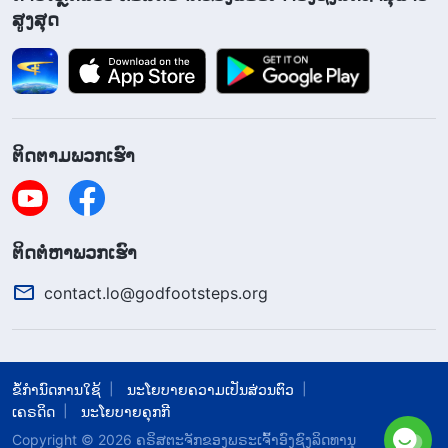
ສູງສຸດ
ຄົນທີ່ຖືກເລືອກໄວ້ແລ້ວ”
. ພວກເຮົາທຸກ
(ມັດທາຍ 24:23-24)
ຄົນໄດ້ຈົດຈຳຂໍ້ພຣະຄຳພີເຫຼົ່ານີ້, ພວກເຮົາຮູ້ຈັກຂໍ້ພຣະຄຳພີ
ເຫຼົ່ານີ້ດ້ວຍໃຈ ແລະ ພວກເຮົາເຫັນຂໍ້ພຣະຄຳພີເຫຼົ່ານີ້ເປັນ
ຊັບສົມບັດທີ່ລໍ້າຄ່າ, ເປັນຊີວິດ ແລະ ເປັນໜັງສືຮັບຮອງທີ່
ຕັດສິນວ່າ ພວກເຮົາສາມາດໄດ້ຮັບຄວາມລອດພົ້ນ ຫຼື ຖືກ
ຕິດຕາມພວກເຮົາ
ຍົກຂຶ້ນສູ່ສະຫວັນບໍ...
ເປັນເວລາຫຼາຍພັນປີ ຄົນທີ່ມີຊີວິດຢູ່ກໍຕາຍໄປ, ນໍາຄວາມ
​ຕິດ​ຕໍ່​ຫາ​ພວກ​ເຮົາ
ປາຖະໜາຂອງພວກເຂົາ ແລະ ຄວາມຝັນຂອງພວກເຂົາໄປ
contact.lo@godfootsteps.org
ນໍາພວກເຂົາ, ແຕ່ໃນເລື່ອງທີ່ວ່າ ພວກເຂົາໄປອານາຈັກ
ສະຫວັນ ຫຼື ບໍ່ນັ້ນ ບໍ່ມີໃຜຮູ້ຢ່າງແທ້ຈິງ. ຄົນທີ່ຕາຍໄປກໍກັບ
ມາ, ລືມເລື່ອງລາວທຸກຢ່າງທີ່ເຄີຍເກີດຂຶ້ນ ແລະ ພວກເຂົາກໍ
ຂໍ້ກຳນົດການໃຊ້
ນະໂຍບາຍຄວາມເປັນສ່ວນຕົວ
ຍັງປະຕິບັດຕາມຄຳສັ່ງສອນ ແລະ ເສັ້ນທາງຂອງບັນພະບຸລຸດ
ເຄຣດິດ
ນະໂຍບາຍຄຸກກີ
ຄືເກົ່າ. ໃນທຳນອງນີ້ ເວລາຫຼາຍປີຜ່ານໄປ ແລະ ວັນເວລາກໍ
Copyright © 2026
​ຄຣິສຕະຈັກຂອງພຣະເຈົ້າອົງຊົງລິດທານຸ