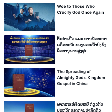
ຄວາມປາຖະໜາຂອງພວກເຮົາຖືກຕ້ອງ ຫຼື ບໍ່, ຢ່າວ່າແຕ່ຄົນ
Woe to Those Who
Crucify God Once Again
ໜຶ່ງຄົນໃດໃນພວກເຮົາທີ່ຈະສົງໄສເຖິງຄວາມຖືກຕ້ອງໃນທຸກ
ສິ່ງທີ່ພວກເຮົາຍຶດໝັ້ນເລີຍ. ແມ່ນໃຜທີ່ສາມາດຮູ້ຈັກ
ເຈດຕະນາຂອງພຣະເຈົ້າ? ສ່ວນວ່າເສັ້ນທາງປະເພດໃດທີ່
ມະນຸດຍ່າງຕາມແທ້ນັ້ນ, ພວກເຮົາບໍ່ຮູ້ທີ່ຈະສະແຫວງຫາ ຫຼື
ຕົ້ນກຳເນີດ ແລະ ການພັດທະນາ
ຄຣິສຕະຈັກຂອງພຣະເຈົ້າອົງຊົງ
ຄົ້ນຫາ; ແຮງໄກທີ່ພວກເຮົາຈະສົນໃຈສອບຖາມ. ຍ້ອນພວກ
ລິດທານຸພາບສູງສຸດ
ເຮົາພຽງແຕ່ໃສ່ໃຈວ່າ ພວກເຮົາສາມາດຖືກຍົກຂຶ້ນສະຫວັນ
ຫຼື ບໍ່, ພວກເຮົາສາມາດຮັບການອວຍພອນ ຫຼື ບໍ່, ມີບ່ອນຢູ່
ສຳລັບພວກເຮົາໃນອານາຈັກສະຫວັນ ຫຼື ບໍ່; ແລະ ພວກເຮົາ
The Spreading of
Almighty God’s Kingdom
ຈະມີສ່ວນໄດ້ຮັບການແບ່ງປັນນໍ້າແຫ່ງຊີວິດ ແລະ ຜົນຂອງ
Gospel in China
ຕົ້ນໄມ້ແຫ່ງຊີວິດ ຫຼື ບໍ່. ບໍ່ແມ່ນຍ້ອນຜົນປະໂຫຍດໃນການ
ຮັບສິ່ງຕ່າງໆເຫຼົ່ານີ້ບໍ ທີ່ເຮັດໃຫ້ພວກເຮົາເຊື່ອໃນພຣະຜູ້ເປັນ
ເຈົ້າ ແລະ ກາຍມາເປັນຜູ້ຕິດຕາມຂອງພຣະອົງ? ຄວາມບາບ
ພາກສະເໜີໂດຍຫຍໍ້ ກ່ຽວກັບ
ຂອງພວກເຮົາໄດ້ຮັບການອະໄພໂທດ, ພວກເຮົາໄດ້ກັບຈິດ
ປະຫວັດຂອງການປາກົດຕົວ