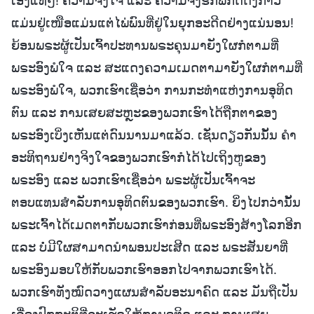
ເອງແທ້ໆ! ຄວາມຈິງໃຈ ແລະ ຄວາມຈົງຮັກພັກດີດັ່ງກ່າວ
ແມ່ນຢູ່ເໜືອແມ່ນແຕ່ໄພ່ພົນທີ່ຢູ່ໃນຍຸກອະດີດຢ່າງແນ່ນອນ!
ຍ້ອນພຣະຜູ້ເປັນເຈົ້າປະທານພຣະຄຸນມາຍັງໃຜກໍຕາມທີ່
ພຣະອົງພໍໃຈ ແລະ ສະແດງຄວາມເມດຕາມາຍັງໃຜກໍຕາມທີ່
ພຣະອົງພໍໃຈ, ພວກເຮົາເຊື່ອວ່າ ການກະທຳແຫ່ງການອຸທິດ
ຕົນ ແລະ ການເສຍສະຫຼະຂອງພວກເຮົາໄດ້ຖືກຕາຂອງ
ພຣະອົງເບິ່ງເຫັນແຕ່ດົນນານມາແລ້ວ. ເຊັ່ນດຽວກັນນັ້ນ ຄຳ
ອະທິຖານຢ່າງຈິງໃຈຂອງພວກເຮົາກໍໄດ້ໄປເຖິງຫູຂອງ
ພຣະອົງ ແລະ ພວກເຮົາເຊື່ອວ່າ ພຣະຜູ້ເປັນເຈົ້າຈະ
ຕອບແທນສຳລັບການອຸທິດຕົນຂອງພວກເຮົາ. ຍິ່ງໄປກວ່ານັ້ນ
ພຣະເຈົ້າໄດ້ເມດຕາກັບພວກເຮົາກ່ອນທີ່ພຣະອົງສ້າງໂລກອີກ
ແລະ ບໍ່ມີໃຜສາມາດນໍາພອນປະເສີດ ແລະ ພຣະສັນຍາທີ່
ພຣະອົງມອບໃຫ້ກັບພວກເຮົາອອກໄປຈາກພວກເຮົາໄດ້.
ພວກເຮົາທັງໝົດວາງແຜນສຳລັບອະນາຄົດ ແລະ ມັນຖືເປັນ