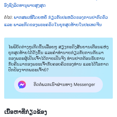
ອົງຊົງລິດທານຸພາບສູງສຸດ
ໄປດ້ວຍຄວາມຊື່ນຊົມຍິນດີ. ເມື່ອພວກເຮົາຄິດວ່າການໄດ້ຮັບ
ພອນແມ່ນຢູ່ພຽງປາຍນີ້ວມືເທົ່ານັ້ນ, ມີສິ່ງໃດແດ່ທີ່ພວກເຮົາ
ຕໍ່ໄປ:
ພາກສະເໜີໂດຍຫຍໍ້ ກ່ຽວກັບປະຫວັດຂອງການປາກົດຕົວ
ບໍ່ສາມາດປະຖິ້ມໄດ້? ມີສິ່ງໃດແດ່ທີ່ພວກເຮົາລັງເລໃຈໜີ
ແລະ ພາລະກິດຂອງພຣະຄຣິດໃນຍຸກສຸດທ້າຍໃນປະເທດຈີນ
ປະ? ທຸກຢ່າງແມ່ນຊັດເຈນຢູ່ແລ້ວ ແລະ ທຸກຢ່າງຢູ່ພາຍໃຕ້
ການກວດສອບແຫ່ງສາຍຕາຂອງພຣະເຈົ້າ. ພວກເຮົາ ເຊິ່ງ
ໄພພິບັດຕ່າງໆເກີດຂຶ້ນເລື້ອຍໆ ສຽງກະດິງສັນຍານເຕືອນແຫ່ງ
ເປັນຄົນຂັດສົນຈຳນວນເລັກນ້ອຍທີ່ຖືກຍົກຂຶ້ນຈາກກອງຂີ້ສັດ
ຍຸກສຸດທ້າຍໄດ້ດັງຂຶ້ນ ແລະຄໍາທໍານາຍກ່ຽວກັບການກັບມາ
ບໍ່ຕ່າງຫຍັງກັບຜູ້ຕິດຕາມທຳມະດາທັງໝົດຂອງອົງ
ຂອງພຣະຜູ້ເປັນເຈົ້າໄດ້ກາຍເປັນຈີງ ທ່ານຢາກຕ້ອນຮັບການ
ກັບຄືນມາຂອງພຣະເຈົ້າກັບຄອບຄົວຂອງທ່ານ ແລະໄດ້ໂອກາດ
ພຣະເຢຊູເຈົ້າ ທີ່ມີຄວາມຝັນຈະໄດ້ຖືກຍົກຂຶ້ນສູ່ສະຫວັນ,
ປົກປ້ອງຈາກພຣະເຈົ້າບໍ?
ໄດ້ຮັບການອວຍພອນ ແລະ ປົກຄອງປະຊາຊາດນັບບໍ່ຖ້ວນ.
ຄວາມເສື່ອມຊາມຂອງພວກເຮົາຖືກເປີດເຜີຍໃນສາຍຕາ
ຕິດຕໍ່ພວກເຮົາຜ່ານທາງ Messenger
ຂອງພຣະເຈົ້າ ແລະ ຄວາມປາຖະໜາ ແລະ ຄວາມໂລບມາກ
ໂລພາຂອງພວກເຮົາຖືກກ່າວໂທດໃນສາຍຕາຂອງພຣະເຈົ້າ.
ເຖິງຢ່າງໃດກໍ່ຕາມ, ທຸກສິ່ງນີ້ເກີດຂຶ້ນເປັນປົກກະຕິຫຼາຍ ແລະ
ເນື້ອຫາທີ່ກ່ຽວຂ້ອງ
ມີເຫດຜົນຫຼາຍຈົນບໍ່ມີໃຜໃນບັນດາພວກເຮົາທີ່ສົງໄສວ່າ