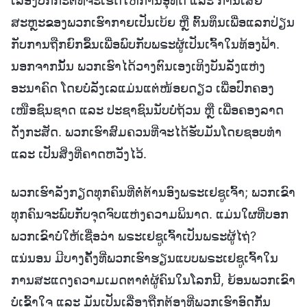
ເລື່ອງປົກກະຕິທີ່ຈະເຮັດໃຫ້ການອຸທິດ ແລະ ການເສຍ
ສະຫຼະຂອງພວກເຮົາກາຍເປັນເບ້ຍ ຫຼື ຕົ້ນທຶນເພື່ອແລກປ່ຽນ
ກັບການຖືກຍົກຂຶ້ນເພື່ອພົບກັບພຣະຜູ້ເປັນເຈົ້າໃນທ້ອງຟ້າ.
ນອກຈາກນັ້ນ ພວກເຮົາໄດ້ວາງຕົນເອງເທິງບັນລັງແຫ່ງ
ອະນາຄົດ ໂດຍບໍ່ລັງເລແມ່ນແຕ່ໜ້ອຍດຽວ ເພື່ອປົກຄອງ
ເໜືອຊົນຊາດ ແລະ ປະຊາຊົນນັບບໍ່ຖ້ວນ ຫຼື ເພື່ອຄອງລາດ
ດັ່ງກະສັດ. ພວກເຮົາສົມຄວນທີ່ຈະໄດ້ຮັບມັນໂດຍຊອບທຳ
ແລະ ເປັນສິ່ງທີ່ຄາດຫວັງໄວ້.
ພວກເຮົາລັງກຽດທຸກຄົນທີ່ຕໍ່ຕ້ານອົງພຣະເຢຊູເຈົ້າ; ພວກເຂົາ
ທຸກຄົນຈະພົບກັບຈຸດຈົບແຫ່ງຄວາມພິນາດ. ແມ່ນໃຜທີ່ບອກ
ພວກເຂົາບໍ່ໃຫ້ເຊື່ອວ່າ ພຣະເຢຊູເຈົ້າເປັນພຣະຜູ້ໄຖ່?
ແນ່ນອນ ມີບາງຄັ້ງທີ່ພວກເຮົາຮຽນແບບພຣະເຢຊູເຈົ້າໃນ
ການສະແດງຄວາມເມດຕາຕໍ່ຜູ້ຄົນໃນໂລກນີ້, ຍ້ອນພວກເຂົາ
ບໍ່ເຂົ້າໃຈ ແລະ ມັນເປັນເລື່ອງຖືກຕ້ອງທີ່ພວກເຮົາອົດກັ້ນ