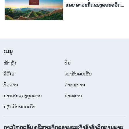
ແລະ ພາລະກິດຂອງພຣະຄຣິດ
ປ່ຽນໃຈ, ພວກເຮົາໄດ້ດື່ມຈອກເຫຼົ້າທີ່ຂົມຂື່ນ ແລະ ພວກເຮົາ
ໃນຍຸກສຸດທ້າຍໃນປະເທດຈີນ
ໄດ້ນໍາໄມ້ກາງແຂນມາແບກໄວ້ຢູ່ເທິງຫຼັງຂອງພວກເຮົາ. ຜູ້ໃດ
ສາມາດເວົ້າໄດ້ວ່າພຣະຜູ້ເປັນເຈົ້າຈະບໍ່ຍອມຮັບລາຄາທີ່
ພວກເຮົາໄດ້ຈ່າຍ? ແມ່ນໃຜສາມາດເວົ້າໄດ້ວ່າ ພວກເຮົາຍັງ
ກຽມພ້ອມນໍ້າມັນບໍ່ພຽງພໍ? ພວກເຮົາບໍ່ປາຖະໜາທີ່ຈະເປັນ
​ເມ​ນູ
ຍິງບໍລິສຸດທີ່ໂງ່ຈ້າເຫຼົ່ານັ້ນ ຫຼື ເປັນໜຶ່ງໃນບັນດາຜູ້ຄົນທີ່ຖືກ
ປະຖິ້ມ. ຍິ່ງໄປກວ່ານັ້ນ ພວກເຮົາອະທິຖານຢ່າງສະໝໍ່າ
​ໜ້າຫຼັກ
ປຶ້ມ
ສະເໝີ, ຂໍໃຫ້ພຣະຜູ້ເປັນເຈົ້າປົກປ້ອງພວກເຮົາຈາກການຖືກ
ວິ​ດີ​ໂອ
ເພງສັນລະເສີນ
ພຣະຄຣິສປອມນຳພາຢ່າງຜິດໆ, ຍ້ອນມີຄຳກ່າວໄວ້ໃນ
ບົດອ່ານ
ຄຳພະຍານ
ພຣະຄຳພີວ່າ: “ແລ້ວຖ້າມີມະນຸດຄົນໃດເວົ້າກັບເຈົ້າວ່າ ເບິ່ງ
ການສະແດງຮູບພາບ
ຂ່າວສານ
ແມ໋, ພຣະຄຣິດຢູ່ນີ້ ຫຼື ຢູ່ນັ້ນ; ຈົ່ງຢ່າເຊື່ອ. ຍ້ອນຈະເກີດມີ
ກ່ຽວກັບພວກເຮົາ
ພຣະຄຣິດປອມ ແລະ ຜູ້ປະກາດພຣະທຳປອມ ແລະ ພວກ
ເຂົາຈະສະແດງໝາຍສຳຄັນ ແລະ ການອັດສະຈັນຫຼາຍ
ຢ່າງ; ເພື່ອວ່າຖ້າເປັນໄປໄດ້ ພວກເຂົາຈະຫຼອກລວງແມ່ນແຕ່
ດາວໂຫຼດແອັບ ຄຣິສຕະຈັກຂອງພຣະເຈົ້າອົງຊົງລິດທານຸພາບ