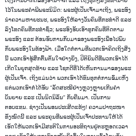
ເຖິງການປາກົດຂອງອານາຈັກ ແລະ ເຖິງທຸກໆສິ່ງທີ່ທຳນາຍ
ໄວ້ໃນພຣະຄຳພີພຣະນິມິດ: ພຣະຜູ້ເປັນເຈົ້າມາເຖິງ, ພຣະອົງ
ນໍາຄວາມຫາຍະນະ, ພຣະອົງໃຫ້ລາງວັນຄົນທີ່ກະທຳດີ ແລະ
ລົງໂທດຄົນທີ່ກະທຳຊົ່ວ; ພຣະອົງຮັບເອົາທຸກຄົນທີ່ຕິດຕາມ
ພຣະອົງ ແລະ ຕ້ອນຮັບການກັບມາຂອງພຣະອົງເພື່ອໄປພົບ
ກັບພຣະອົງໃນທ້ອງຟ້າ. ເມື່ອໃດກໍຕາມທີ່ພວກເຮົາຄິດເຖິງສິ່ງ
ນີ້ ພວກເຮົາຮູ້ສຶກຕຶ້ນຕັນໃຈຢ່າງຍິ່ງ, ປິຕິຍິນດີທີ່ພວກເຮົາໄດ້
ເກີດໃນຍຸກສຸດທ້າຍ ແລະ ໂຊກດີທີ່ໄດ້ເຫັນການມາຂອງພຣະ
ຜູ້ເປັນເຈົ້າ. ເຖິງແມ່ນວ່າ ພວກເຮົາໄດ້ທົນທຸກຕໍ່ການຂົ່ມເຫັງ
ແຕ່ພວກເຮົາກໍໄດ້ຮັບ “ລັດສະໝີຢ່າງຫຼວງຫຼາຍເກີນຄຳ
ບັນຍາຍ ແລະ ເປັນນິດນິລັນ” ກັບຄືນມາ. ເປັນການ
ຕອບແທນ. ຊ່າງເປັນພອນປະເສີດແທ້ໆ! ຄວາມປາຖະໜາ
ທັງໝົດນີ້ ແລະ ພຣະຄຸນທີ່ພຣະຜູ້ເປັນເຈົ້າປະທານໃຫ້ໄດ້
ເຮັດໃຫ້ພວກເຮົາມີສະຕິໃນການອະທິຖານຢູ່ຕະຫຼອດເວລາ