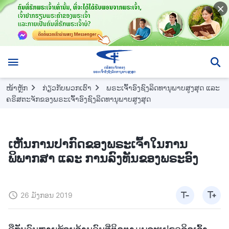
ໜ້າຫຼັກ
ກ່ຽວກັບພວກເຮົາ
ພຣະ​ເຈົ້າ​ອົງຊົງລິດທານຸພາບສູງສຸດ ​ແລະ
ຄຣິສຕະຈັກຂອງ​ພຣະ​ເຈົ້າອົງຊົງລິດທານຸພາບສູງສຸດ
ເຫັນການປາກົດຂອງພຣະເຈົ້າໃນການ
ພິພາກສາ ແລະ ການລົງທັນຂອງພຣະອົງ
26 ມັງກອນ 2019