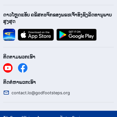
ດາວໂຫຼດແອັບ ຄຣິສຕະຈັກຂອງພຣະເຈົ້າອົງຊົງລິດທານຸພາບ
ສູງສຸດ
ຕິດຕາມພວກເຮົາ
​ຕິດ​ຕໍ່​ຫາ​ພວກ​ເຮົາ
contact.lo@godfootsteps.org