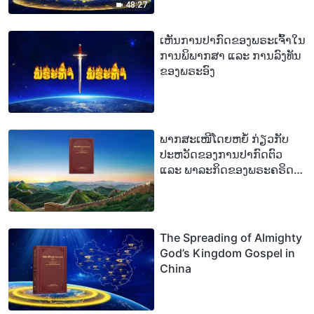
48:27
ເຫັນການປາກົດຂອງພຣະເຈົ້າໃນ
ການພິພາກສາ ແລະ ການລົງທັນ
ຂອງພຣະອົງ
ພາກສະເໜີໂດຍຫຍໍ້ ກ່ຽວກັບ
ປະຫວັດຂອງການປາກົດຕົວ
ແລະ ພາລະກິດຂອງພຣະຄຣິດ
ໃນຍຸກສຸດທ້າຍໃນປະເທດຈີນ
The Spreading of Almighty
God’s Kingdom Gospel in
China