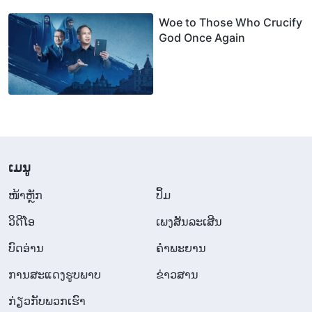
Woe to Those Who Crucify
God Once Again
​ເມ​ນູ
​ໜ້າຫຼັກ
ປຶ້ມ
ວິ​ດີ​ໂອ
ເພງສັນລະເສີນ
ບົດອ່ານ
ຄຳພະຍານ
ການສະແດງຮູບພາບ
ຂ່າວສານ
ກ່ຽວກັບພວກເຮົາ