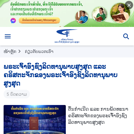
ໜ້າຫຼັກ
ກ່ຽວກັບພວກເຮົາ
ພຣະ​ເຈົ້າ​ອົງຊົງລິດທານຸພາບສູງສຸດ ​ແລະ
ຄຣິສຕະຈັກຂອງ​ພຣະ​ເຈົ້າອົງຊົງລິດທານຸພາບ
ສູງສຸດ
5 ບົດຄວາມ
ຕົ້ນກຳເນີດ ແລະ ການພັດທະນາ
ຄຣິສຕະຈັກຂອງພຣະເຈົ້າອົງຊົງ
ລິດທານຸພາບສູງສຸດ