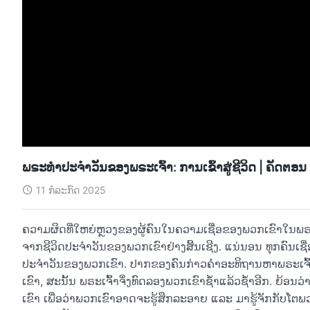
ພຣະທຳປະຈຳວັນຂອງພຣະເຈົ້າ: ການເຂົ້າສູ່ຊີວິດ | ຄັດຕອ
11 ກໍລະກົດ 2025
ຄວາມຜິດທີ່ໃຫຍ່ຫຼວງຂອງຜູ້ຄົນໃນຄວາມເຊື່ອຂອງພວກເຂົາໃນພຣະເ
ຈາກຊີວິດປະຈຳວັນຂອງພວກເຂົາຢ່າງສິ້ນເຊີງ. ແນ່ນອນ ທຸກຄົນເຊື່ອ
ປະຈຳວັນຂອງພວກເຂົາ. ປາກຂອງຄົນກ່າວຄຳອະທິຖານຫາພຣະເຈົ້າ
ເຂົາ, ສະນັ້ນ ພຣະເຈົ້າຈຶ່ງທົດລອງພວກເຂົາຊໍ້າແລ້ວຊໍ້າອີກ. ຍ້ອນ
ເຂົາ ເພື່ອວ່າພວກເຂົາອາດຈະຮູ້ສຶກລະອາຍ ແລະ ມາຮູ້ຈັກກັບໂຕພວກ