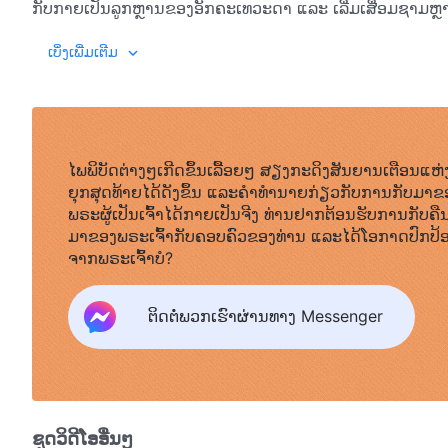
ກັບກາຍເປັນລູກຫຼານຂອງອັກຄະເທວະດາ ແລະ ເລີ່ມເສື່ອມຊາມຫ
ພຣະເຈົ້າ ແຕ່ລະຄົນປະຖິ້ມຄວາມຕັ້ງໃຈຫຼາຍຢ່າງ ແລະ ເປົ້າໝາຍພາຍໃຕ
ພຣະທຳ
, ເຫຼັ້ມທີ 1. ການປາກົດຕົວ ແລະ ພາລະກິດຂອງພຣະ
ເບິ່ງເພີ່ມເຕີມ
ພຣະເຈົ້າຈະບໍ່ສາມາດໃຊ້ມະນຸດຄົນໃດໄດ້ ແລະ ພຣະເຈົ້າກໍບໍ່ມີທາງ
ຊຳລະລ້າງຜູ້ຄົນໃຫ້ບໍລິສຸດ ແລະ ຜ່ານຂະບວນການນີ້ ພວກເຂົາອາ
ນັ້ນເທົ່ານັ້ນ ພຣະເຈົ້າຈຶ່ງສາມາດເຮັດໃຫ້ຊີວິດຂອງພຣະອົງເຂົ້າຫາພ
ຫາພຣະເຈົ້າຢ່າງບໍລິບູນ. ສະນັ້ນເຮົາຈຶ່ງເວົ້າວ່າ ການເຊື່ອໃນພຣະເຈົ້າບ
ຄວາມຮູ້ ແຕ່ບໍ່ມີພຣະທໍາຂອງພຣະອົງເປັນຊີວິດ ແລະ ຖ້າເຈົ້າຖື
ໄພພິບັດຕ່າງໆເກີດຂຶ້ນເລື້ອຍໆ ສຽງກະດິງສັນຍານເຕືອນແຫ່
ຫຼື ດຳລົງຊີວິດຕາມພຣະທໍາຂອງພຣະເຈົ້າ, ນີ້ເປັນຫຼັກຖານພິສູດວ່າ 
ຍຸກສຸດທ້າຍໄດ້ດັງຂຶ້ນ ແລະຄໍາທໍານາຍກ່ຽວກັບການກັບມາຂ
ຂອງເຈົ້າບໍ່ໄດ້ມອບໃຫ້ກັບພຣະເຈົ້າ. ຄົນເຮົາສາມາດມາຮູ້ຈັກພຣະເ
ພຣະຜູ້ເປັນເຈົ້າໄດ້ກາຍເປັນຈີງ ທ່ານຢາກຕ້ອນຮັບການກັບຄື
ເປົ້າໝາຍແຫ່ງການສະແຫວງຫາຂອງມະນຸດ. ເຈົ້າຄວນພະຍາຍາມໃນ
ມາຂອງພຣະເຈົ້າກັບຄອບຄົວຂອງທ່ານ ແລະໄດ້ໂອກາດປົກປ້
ອາດຈະເກີດໝາກຜົນໃນການປະຕິບັດຂອງເຈົ້າ. ຖ້າເຈົ້າມີພຽງຄວາມຮູ
ຈາກພຣະເຈົ້າບໍ?
ແຕ່ເຈົ້າເຮັດຕາມ ແລະ ດຳລົງຊີວິດຕາມພຣະທໍາຂອງພຣະອົງເທົ່ານັ້
ເຈດຕະນາຂອງພຣະເຈົ້າ. ໃນເສັ້ນທາງນີ້ ຫຼາຍຄົນສາມາດເວົ້າເ
ຕິດຕໍ່ພວກເຮົາຜ່ານທາງ Messenger
ຕາຂອງພວກເຂົາເຕັມໄປດ້ວຍນໍ້າຕາ ແລະ ພວກເຂົາຊັງໂຕເອງທີ່ໃຊ້ເວລາ
ເປົ່າ. ພວກເຂົາພຽງແຕ່ເຂົ້າໃຈທິດສະດີ ແຕ່ບໍ່ສາມາດນໍາຄວາມຈິງໄ
ເຂົາທີ່ແລ່ນໄປນີ້ແດ່ຫັ້ນແດ່ຄືກັບເຜິ້ງທີ່ຫຍຸ້ງວຽກ ແລະ ເມື່ອພວກ
ຂາດຄຳພະຍານທີ່ແທ້ຈິງ ເຊິ່ງພວກເຂົາບໍ່ຮູ້ຈັກພຣະເຈົ້າເລີຍ. ສະນັ້ນ ນີ
ມີຢູ່ ແລະ ສະແຫວງຫາຄວາມຈິງທີ່ເຈົ້າຮັກ? ເປັນຫຍັງຕ້ອງຖ້າໃຫ້ຮອດ
ຊຸດວິດີໂອອື່ນໆ