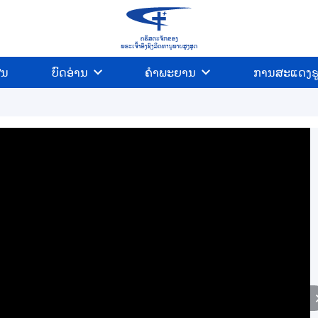
ີນ
ບົດອ່ານ
ຄຳພະຍານ
ການສະແດງຮ