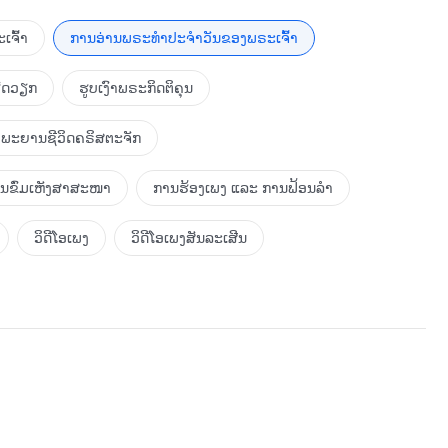
ຍໃຈໃນເວລາທີ່ກຳລັງຈະຕາຍ? ຖ້າເປັນດັ່ງນັ້ນ ເປັນຫຍັງຈຶ່ງຕ້ອງເຊື່ອ
າດເຮັດໄດ້ ພຽງແຕ່ເຂົາທຸ້ມເທຄວາມພະຍາຍາມພຽງໜ້ອຍດຽວກໍສາມາດ
ເຈົ້າ
ການອ່ານພຣະທຳປະຈຳວັນຂອງພຣະເຈົ້າ
ຫົວໃຈຂອງຜູ້ຄົນເຄີຍຖືກຄອບງຳໂດຍຜີຮ້າຍ ພວກເຂົາຈຶ່ງບໍ່ສາມາດ
ນແກ່ເນື້ອໜັງຂອງຕົນຢູ່ເລື້ອຍໆ ໂດຍມີຫຍັງທີ່ຈະສະແດງໃຫ້ເຫັນໃນ
ຮັດວຽກ
ຮູບເງົາພຣະກິດຕິຄຸນ
ມຍາກລຳບາກຢູ່ເລື້ອຍໆ. ສິ່ງເຫຼົ່ານີ້ບໍ່ແມ່ນຄວາມທໍລະມານຂອງຊາຕານ
ຍາມຫຼອກລວງພຣະເຈົ້າໂດຍການຮັບໃຊ້ແຕ່ປາກ. ກົງກັນຂ້າມ ເຈົ້າຕ້ອງ
ພະຍານຊີວິດຄຣິສຕະຈັກ
ັ້ນຈະໄດ້ປະໂຫຍດຫຍັງ? ເຈົ້າຈະໄດ້ຮັບຫຍັງຈາກການດຳເນີນຊີວິດ
ຍດ ແລະ ຊື່ສຽງ?
ການຂົ່ມເຫັງສາສະໜາ
ການຮ້ອງເພງ ແລະ ການຟ້ອນລຳ
ວິດີໂອເພງ
ວິດີໂອເພງສັນລະເສີນ