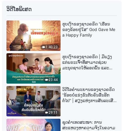
ພຣະທຳປະຈຳວັນຂອງພຣະເຈົ້າ: ການ
ວິດີໂອພິເສດ
ເຂົ້າສູ່ຊີວິດ | ຄັດຕອນ 400
ຮູບເງົາຂອງຊາວຄຣິດ “ເຮືອນ
5:48
ຂອງຂ້ອຍຢູ່ໃສ” God Gave Me
a Happy Family
ພຣະທຳປະຈຳວັນຂອງພຣະເຈົ້າ: ການ
ເຂົ້າສູ່ຊີວິດ | ຄັດຕອນ 401
1:40:23
6:11
ຮູບເງົາຂອງຊາວຄຣິດ | ມີພຽງ
ແຕ່ພຣະເຈົ້າທີ່ສາມາດຊ່ວຍ
ມະນຸດຊາດໃຫ້ລອດພົ້ນ ແລະ
ພຣະທຳປະຈຳວັນຂອງພຣະເຈົ້າ: ການ
ປົດປ່ອຍພວກເຮົາຈາກຄວາມ
ເຂົ້າສູ່ຊີວິດ | ຄັດຕອນ 402
ເຈັບປວດ (ໄຮໄລ້)
23:44
4:34
ວິດີໂອຄຳພະຍານຂອງຊາວຄຣິດ
“ຂ້ອຍບໍ່ແຂ່ງຂັນກັບຄົນອື່ນອີກ
ພຣະທຳປະຈຳວັນຂອງພຣະເຈົ້າ: ການ
ຕໍ່ໄປ” | ສຽງແຫ່ງການສັນລະເສີນ
ເຂົ້າສູ່ຊີວິດ | ຄັດຕອນ 403
2026
29:11
12:37
ຊຸດຄຳເທດສະໜາ: ການ
ສະແຫວງຫາຄວາມຈິງໃນຄວາມ