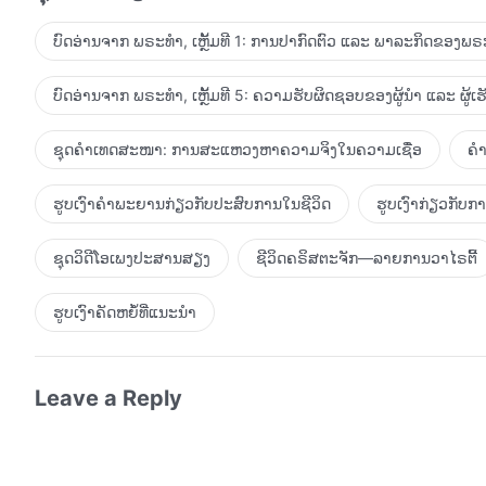
ຫາເພື່ອໄດ້ຮັບມັນມາ, ເປັນໄປໄດ້ບໍ່ວ່າ ເຈົ້າຕ້ອງການຄວາມຮູ້ສຶກເສ
ໃນພຣະເຈົ້າ? ໃນຄວາມເປັນຈິງແລ້ວ ມີຫຼາຍຢ່າງທີ່ຜູ້ຄົນສາມ
ບົດອ່ານຈາກ ພຣະທຳ, ເຫຼັ້ມທີ 1: ການປາກົດຕົວ ແລະ ພາລະກິດຂອງພຣະ
ນໍາເອົາຄວາມຈິງໄປປະຕິບັດ ແລະ ເປັນທີ່ພໍໃຈພຣະເຈົ້າໄດ້. ຍ້ອນ
ປະຕິບັດເພື່ອຜົນປະໂຫຍດຂອງພຣະເຈົ້າໄດ້ ແລະ ຟ້າວຟັ່ງເພື່ອເຫັ
ບົດອ່ານຈາກ ພຣະທຳ, ເຫຼັ້ມທີ 5: ຄວາມຮັບຜິດຊອບຂອງຜູ້ນໍາ ແລະ ຜູ້ເ
ທີ່ສຸດ. ຍ້ອນເຫດຜົນເຫຼົ່ານີ້ຜູ້ຄົນຈຶ່ງປະສົບກັບບັນຫາ ແລະ ຄວາ
ບໍ? ນີ້ບໍ່ແມ່ນຄວາມເສື່ອມຊາມຂອງເນື້ອໜັງບໍ? ເຈົ້າບໍ່ຄວນພະຍາ
ຊຸດຄຳເທດສະໜາ: ການສະແຫວງຫາຄວາມຈິງໃນຄວາມເຊື່ອ
ຄຳ
ເລີ່ມປະຕິບັດໃຫ້ມັນຈັບຕ້ອງໄດ້. ຢ່າຫຼອກລວງໂຕເອງ; ເຮັດແບບນ
ໂດຍເຫັນແກ່ເນື້ອໜັງຂອງໂຕເຈົ້າເອງ ແລະ ດິ້ນລົນເພື່ອຜົນປະໂຫ
ຮູບເງົາຄຳພະຍານກ່ຽວກັບປະສົບການໃນຊີວິດ
ຮູບເງົາກ່ຽວກັບ
ຊຸດວິດີໂອເພງປະສານສຽງ
ຊີວິດຄຣິສຕະຈັກ—ລາຍການວາໄຣຕີ້
ຮູບເງົາຄັດຫຍໍ້ທີ່ແນະນໍາ
Leave a Reply