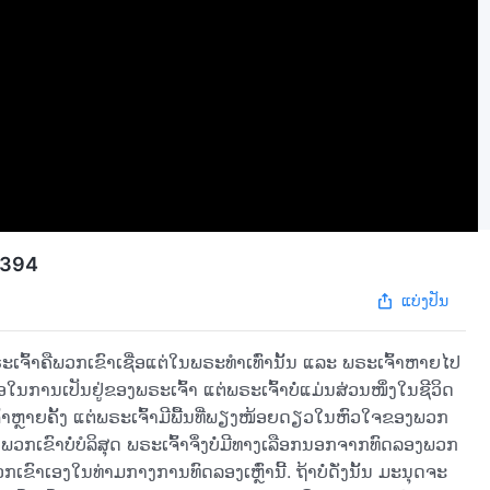
ນ 394
ແບ່ງປັນ
ຈົ້າຄືພວກເຂົາເຊື່ອແຕ່ໃນພຣະທໍາເທົ່ານັ້ນ ແລະ ພຣະເຈົ້າຫາຍໄປ
ໃນການເປັນຢູ່ຂອງພຣະເຈົ້າ ແຕ່ພຣະເຈົ້າບໍ່ແມ່ນສ່ວນໜຶ່ງໃນຊີວິດ
ຫຼາຍຄັ້ງ ແຕ່ພຣະເຈົ້າມີພື້ນທີ່ພຽງໜ້ອຍດຽວໃນຫົວໃຈຂອງພວກ
ວ່າພວກເຂົາບໍ່ບໍລິສຸດ ພຣະເຈົ້າຈຶ່ງບໍ່ມີທາງເລືອກນອກຈາກທົດລອງພວກ
ເຂົາເອງໃນທ່າມກາງການທົດລອງເຫຼົ່ານີ້. ຖ້າບໍ່ດັ່ງນັ້ນ ມະນຸດຈະ