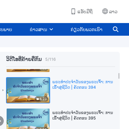
4:59
ແອັບມືຖື
ລາວ
ພຣະທຳປະຈຳວັນຂອງພຣະເຈົ້າ: ການ
ເຂົ້າສູ່ຊີວິດ | ຄັດຕອນ 392
ູບພາບ
ຂ່າວສານ
ກ່ຽວກັບພວກເຮົາ
4:50
ພຣະທຳປະຈຳວັນຂອງພຣະເຈົ້າ: ການ
ເຂົ້າສູ່ຊີວິດ | ຄັດຕອນ 393
ວິດີໂອທີ່ຄ້າຍຄືກັນ
5
/
116
8:03
ພຣະທຳປະຈຳວັນຂອງພຣະເຈົ້າ: ການ
ເຂົ້າສູ່ຊີວິດ | ຄັດຕອນ 394
6:23
ພຣະທຳປະຈຳວັນຂອງພຣະເຈົ້າ: ການ
ເຂົ້າສູ່ຊີວິດ | ຄັດຕອນ 395