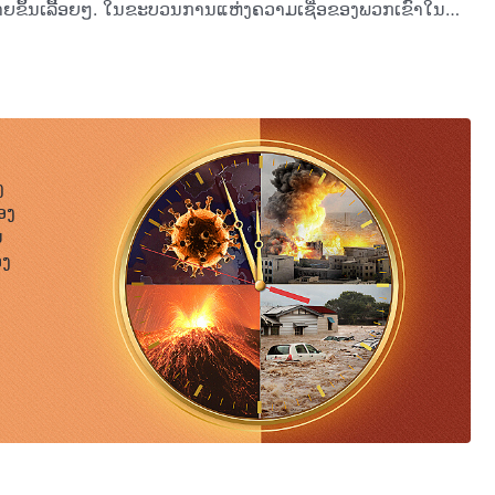
ຼາຍຂຶ້ນເລື້ອຍໆ. ໃນຂະບວນການແຫ່ງຄວາມເຊື່ອຂອງພວກເຂົາໃນ
້ການຊຳລະລ້າງທີ່ບໍ່ຢຸດຢັ້ງຂອງພຣະເຈົ້າ. ຖ້າບໍ່ດັ່ງນັ້ນ
ເຈົ້າ. ເນື່ອງຈາກເຈົ້າເຊື່ອໃນພຣະເຈົ້າ, ເຈົ້າຄວນດຳລົງຊີວິດຢູ່ເພື່ອຄວາມຈິງ
ເຮັດພາລະກິດທີ່ພຣະອົງຄວນເຮັດໃນຜູ້ຄົນໄດ້. ກ່ອນອື່ນ ພຣະເຈົ້າ
ດມາຮູ້ຈັກກັບຕົນເອງ ແລະ ພຣະເຈົ້າອາດປ່ຽນແປງພວກເຂົາ. ເມື່ອ
ວກເຂົາໄດ້ ແລະ ເມື່ອນັ້ນເທົ່ານັ້ນ ຫົວໃຈຂອງພວກເຂົາຈຶ່ງຫັນເຂົ້າ
ໍ່ໄດ້ງ່າຍຄືກັບທີ່ຜູ້ຄົນກ່າວໄວ້. ດັ່ງທີ່ພຣະເຈົ້າເຫັນ ຖ້າເຈົ້າມີພຽງ
ກຈຳກັດພຽງແຕ່ໃນຄວາມຮູ້ຂອງຕົນເອງ ແຕ່ບໍ່ສາມາດເຮັດຕາມຄວາມຈິງ
ງ
ເຈົ້າຍັງບໍ່ມີຫົວໃຈທີ່ຮັກພຣະເຈົ້າ ແລະ ສະແດງໃຫ້ເຫັນວ່າ ຫົວໃຈ
ອງ
ຈົ້າໂດຍການເຊື່ອໃນພຣະອົງ. ນີ້ແມ່ນເປົ້າໝາຍສຸດທ້າຍ ແລະ ເປັນ
ນ
ການດຳລົງຊີວິດຕາມພຣະທໍາຂອງພຣະເຈົ້າ ເພື່ອພຣະທໍານັ້ນ
ອງ
້ທາງທິດສະດີ, ຄວາມເຊື່ອຂອງເຈົ້າໃນພຣະເຈົ້າກໍ່ຈະບໍ່ມີຄ່າ. ພຽງ
ນ ຄວາມເຊື່ອຂອງເຈົ້າຈຶ່ງຈະຖືວ່າສົມບູນ ແລະ ສອດຄ່ອງກັບ
ຖິງຄວາມຮູ້ຕ່າງໆນາໆ ແຕ່ໃນເວລາແຫ່ງຄວາມຕາຍຂອງພວກເຂົາ ດວງ
ທັງຊີວິດຢ່າງສິ້ນເປືອງ ແລະ ດຳເນີນຊີວິດຢູ່ຈົນແກ່ເຖົ້າຢ່າງສູນ
ປປະຕິບັດ ຫຼື ເປັນພະຍານໃຫ້ກັບພຣະເຈົ້າໄດ້; ກົງກັນຂ້າມ, ພວກ
ເຂົາໃກ້ຕາຍເທົ່ານັ້ນ ພວກເຂົາຈຶ່ງເຫັນໃນຕອນສຸດທ້າຍວ່າ ພວກເຂົາ
້ບໍ່ແມ່ນເປັນສິ່ງທີ່ຊ້າເກີນໄປບໍ? ເປັນຫຍັງເຈົ້າຈຶ່ງບໍ່ຖືໂອກາດເວລາທີ່
ມື້ອື່ນ? ຖ້າໃນຊີວິດ ເຈົ້າບໍ່ໄດ້ທົນທຸກເພື່ອຄວາມຈິງ ຫຼື ສະແຫວງ