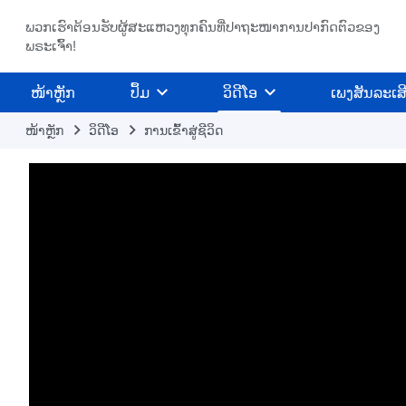
ພວກເຮົາຕ້ອນຮັບຜູ້ສະແຫວງທຸກຄົນທີ່ປາຖະໜາການປາກົດຕົວຂອງ
ພຣະເຈົ້າ!
​ໜ້າຫຼັກ
ປຶ້ມ
ວິ​ດີ​ໂອ
ເພງສັນລະເສ
ໜ້າຫຼັກ
​ວິ​ດີ​ໂອ
ການເຂົ້າສູ່ຊີວິດ