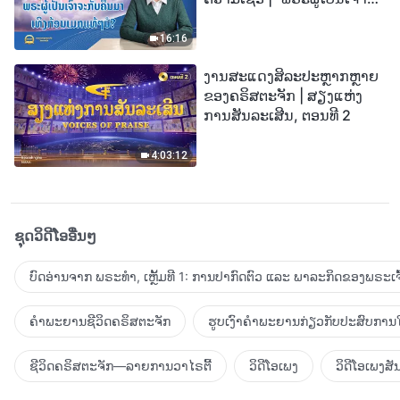
ກັບຄືນມາເທິງກ້ອນເມກແທ້ໆບໍ?”
16:16
ງານສະແດງສິລະປະຫຼາກຫຼາຍ
ຂອງຄຣິສຕະຈັກ | ສຽງແຫ່ງ
ການສັນລະເສີນ, ຕອນທີ 2
4:03:12
ຊຸດວິດີໂອອື່ນໆ
ບົດອ່ານຈາກ ພຣະທຳ, ເຫຼັ້ມທີ 1: ການປາກົດຕົວ ແລະ ພາລະກິດຂອງພຣະເຈົ
ຄຳພະຍານຊີວິດຄຣິສຕະຈັກ
ຮູບເງົາຄຳພະຍານກ່ຽວກັບປະສົບການໃ
ຊີວິດຄຣິສຕະຈັກ—ລາຍການວາໄຣຕີ້
ວິດີໂອເພງ
ວິດີໂອເພງສັ