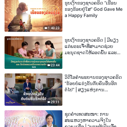
ຮູບເງົາຂອງຊາວຄຣິດ “ເຮືອນ
ຂອງຂ້ອຍຢູ່ໃສ” God Gave Me
a Happy Family
1:40:23
ຮູບເງົາຂອງຊາວຄຣິດ | ມີພຽງ
ແຕ່ພຣະເຈົ້າທີ່ສາມາດຊ່ວຍ
ມະນຸດຊາດໃຫ້ລອດພົ້ນ ແລະ
ປົດປ່ອຍພວກເຮົາຈາກຄວາມ
ເຈັບປວດ (ໄຮໄລ້)
23:44
ວິດີໂອຄຳພະຍານຂອງຊາວຄຣິດ
“ຂ້ອຍບໍ່ແຂ່ງຂັນກັບຄົນອື່ນອີກ
ຕໍ່ໄປ” | ສຽງແຫ່ງການ
ສັນລະເສີນ 2026
29:11
ຊຸດຄຳເທດສະໜາ: ການ
ສະແຫວງຫາຄວາມຈິງໃນ
ຄວາມເຊື່ອ | “ພຣະຜູ້ເປັນເຈົ້າຈະ