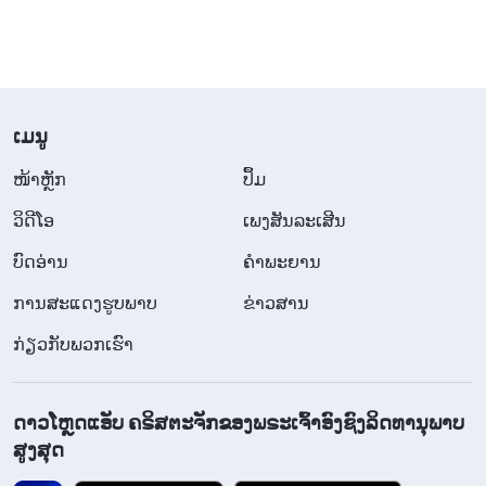
​ເມ​ນູ
​ໜ້າຫຼັກ
ປຶ້ມ
ວິ​ດີ​ໂອ
ເພງສັນລະເສີນ
ບົດອ່ານ
ຄຳພະຍານ
ການສະແດງຮູບພາບ
ຂ່າວສານ
ກ່ຽວກັບພວກເຮົາ
ດາວໂຫຼດແອັບ ຄຣິສຕະຈັກຂອງພຣະເຈົ້າອົງຊົງລິດທານຸພາບ
ສູງສຸດ