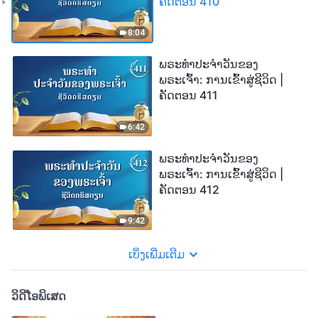
ຄັດຕອນ 410
8:04
ພຣະທຳປະຈຳວັນຂອງ
ພຣະເຈົ້າ: ການເຂົ້າສູ່ຊີວິດ |
ຄັດຕອນ 411
6:42
ພຣະທຳປະຈຳວັນຂອງ
ພຣະເຈົ້າ: ການເຂົ້າສູ່ຊີວິດ |
ຄັດຕອນ 412
9:42
ເບິ່ງເພີ່ມເຕີມ
ວິດີໂອພິເສດ