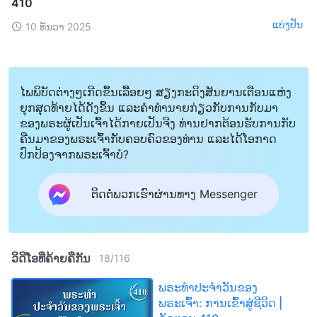
410
ແບ່ງປັນ
10 ທັນວາ 2025
ໄພພິບັດຕ່າງໆເກີດຂຶ້ນເລື້ອຍໆ ສຽງກະດິງສັນຍານເຕືອນແຫ່ງ
ຍຸກສຸດທ້າຍໄດ້ດັງຂຶ້ນ ແລະຄໍາທໍານາຍກ່ຽວກັບການກັບມາ
ຂອງພຣະຜູ້ເປັນເຈົ້າໄດ້ກາຍເປັນຈີງ ທ່ານຢາກຕ້ອນຮັບການກັບ
ຄືນມາຂອງພຣະເຈົ້າກັບຄອບຄົວຂອງທ່ານ ແລະໄດ້ໂອກາດ
ປົກປ້ອງຈາກພຣະເຈົ້າບໍ?
ຕິດຕໍ່ພວກເຮົາຜ່ານທາງ Messenger
ວິດີໂອທີ່ຄ້າຍຄືກັນ
18
/
116
ພຣະທຳປະຈຳວັນຂອງ
ພຣະເຈົ້າ: ການເຂົ້າສູ່ຊີວິດ |