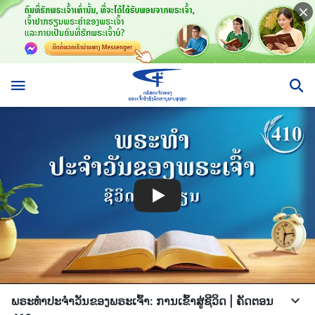
ພຣະທຳປະຈຳວັນຂອງພຣະເຈົ້າ: ການເຂົ້າສູ່ຊີວິດ | ຄັດຕອນ