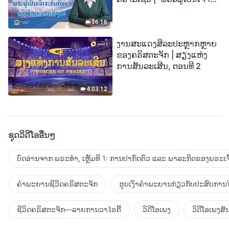
ກັບຄືນມາເທິງກ້ອນເມກແທ້ໆບໍ?”
16:16
ງານສະແດງສິລະປະຫຼາກຫຼາຍ
ຂອງຄຣິສຕະຈັກ | ສຽງແຫ່ງ
ການສັນລະເສີນ, ຕອນທີ 2
4:03:12
ຊຸດວິດີໂອອື່ນໆ
ບົດອ່ານຈາກ ພຣະທຳ, ເຫຼັ້ມທີ 1: ການປາກົດຕົວ ແລະ ພາລະກິດຂອງພຣະເຈົ
ຄຳພະຍານຊີວິດຄຣິສຕະຈັກ
ຮູບເງົາຄຳພະຍານກ່ຽວກັບປະສົບການໃ
ຊີວິດຄຣິສຕະຈັກ—ລາຍການວາໄຣຕີ້
ວິດີໂອເພງ
ວິດີໂອເພງສັ