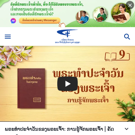
ພຣະທຳປະຈຳວັນຂອງພຣະເຈົ້າ: ການຮູ້ຈັກພຣະເຈົ້າ | ຄັດ