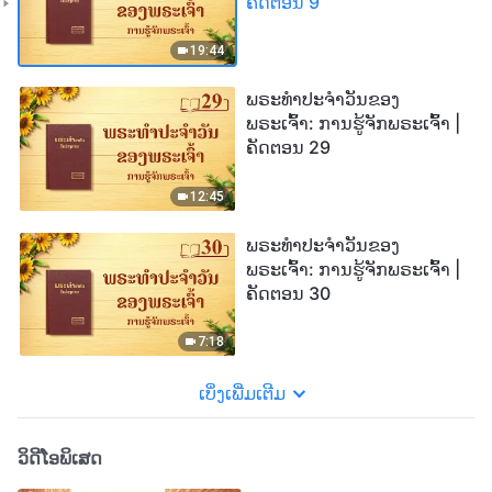
ຄັດຕອນ 9
19:44
ພຣະທຳປະຈຳວັນຂອງ
ພຣະເຈົ້າ: ການຮູ້ຈັກພຣະເຈົ້າ |
ຄັດຕອນ 29
12:45
ພຣະທຳປະຈຳວັນຂອງ
ພຣະເຈົ້າ: ການຮູ້ຈັກພຣະເຈົ້າ |
ຄັດຕອນ 30
7:18
ເບິ່ງເພີ່ມເຕີມ
ວິດີໂອພິເສດ