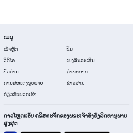
​ເມ​ນູ
​ໜ້າຫຼັກ
ປຶ້ມ
ວິ​ດີ​ໂອ
ເພງສັນລະເສີນ
ບົດອ່ານ
ຄຳພະຍານ
ການສະແດງຮູບພາບ
ຂ່າວສານ
ກ່ຽວກັບພວກເຮົາ
ດາວໂຫຼດແອັບ ຄຣິສຕະຈັກຂອງພຣະເຈົ້າອົງຊົງລິດທານຸພາບ
ສູງສຸດ