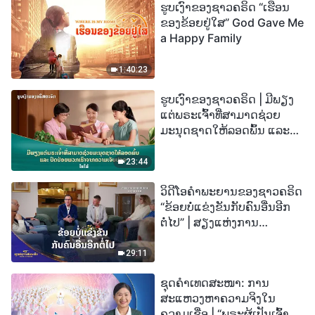
ຮູບເງົາຂອງຊາວຄຣິດ “ເຮືອນ
ຂອງຂ້ອຍຢູ່ໃສ” God Gave Me
a Happy Family
1:40:23
ຮູບເງົາຂອງຊາວຄຣິດ | ມີພຽງ
ແຕ່ພຣະເຈົ້າທີ່ສາມາດຊ່ວຍ
ມະນຸດຊາດໃຫ້ລອດພົ້ນ ແລະ
ປົດປ່ອຍພວກເຮົາຈາກຄວາມ
ເຈັບປວດ (ໄຮໄລ້)
23:44
ວິດີໂອຄຳພະຍານຂອງຊາວຄຣິດ
“ຂ້ອຍບໍ່ແຂ່ງຂັນກັບຄົນອື່ນອີກ
ຕໍ່ໄປ” | ສຽງແຫ່ງການ
ສັນລະເສີນ 2026
29:11
ຊຸດຄຳເທດສະໜາ: ການ
ສະແຫວງຫາຄວາມຈິງໃນ
ຄວາມເຊື່ອ | “ພຣະຜູ້ເປັນເຈົ້າຈະ