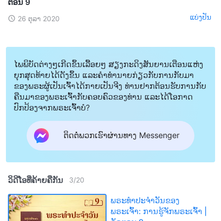
ຕອນ 9
ແບ່ງປັນ
26 ຕຸລາ 2020
ໄພພິບັດຕ່າງໆເກີດຂຶ້ນເລື້ອຍໆ ສຽງກະດິງສັນຍານເຕືອນແຫ່ງ
ຍຸກສຸດທ້າຍໄດ້ດັງຂຶ້ນ ແລະຄໍາທໍານາຍກ່ຽວກັບການກັບມາ
ຂອງພຣະຜູ້ເປັນເຈົ້າໄດ້ກາຍເປັນຈີງ ທ່ານຢາກຕ້ອນຮັບການກັບ
ຄືນມາຂອງພຣະເຈົ້າກັບຄອບຄົວຂອງທ່ານ ແລະໄດ້ໂອກາດ
ປົກປ້ອງຈາກພຣະເຈົ້າບໍ?
ຕິດຕໍ່ພວກເຮົາຜ່ານທາງ Messenger
ວິດີໂອທີ່ຄ້າຍຄືກັນ
3
/
20
ພຣະທຳປະຈຳວັນຂອງ
ພຣະເຈົ້າ: ການຮູ້ຈັກພຣະເຈົ້າ |