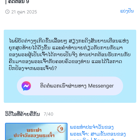
| ຄັດຕອນ 9
ແບ່ງປັນ
21 ຕຸລາ 2025
ໄພພິບັດຕ່າງໆເກີດຂຶ້ນເລື້ອຍໆ ສຽງກະດິງສັນຍານເຕືອນແຫ່ງ
ຍຸກສຸດທ້າຍໄດ້ດັງຂຶ້ນ ແລະຄໍາທໍານາຍກ່ຽວກັບການກັບມາ
ຂອງພຣະຜູ້ເປັນເຈົ້າໄດ້ກາຍເປັນຈີງ ທ່ານຢາກຕ້ອນຮັບການກັບ
ຄືນມາຂອງພຣະເຈົ້າກັບຄອບຄົວຂອງທ່ານ ແລະໄດ້ໂອກາດ
ປົກປ້ອງຈາກພຣະເຈົ້າບໍ?
ຕິດຕໍ່ພວກເຮົາຜ່ານທາງ Messenger
ວິດີໂອທີ່ຄ້າຍຄືກັນ
7
/
40
ພຣະທຳປະຈຳວັນຂອງ
ພຣະເຈົ້າ: ສາມຂັ້ນຕອນຂອງ