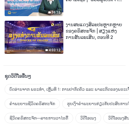
ກັບຄືນມາເທິງກ້ອນເມກແທ້ໆບໍ?”
16:16
ງານສະແດງສິລະປະຫຼາກຫຼາຍ
ຂອງຄຣິສຕະຈັກ | ສຽງແຫ່ງ
ການສັນລະເສີນ, ຕອນທີ 2
4:03:12
ຊຸດວິດີໂອອື່ນໆ
ບົດອ່ານຈາກ ພຣະທຳ, ເຫຼັ້ມທີ 1: ການປາກົດຕົວ ແລະ ພາລະກິດຂອງພຣະເຈົ
ຄຳພະຍານຊີວິດຄຣິສຕະຈັກ
ຮູບເງົາຄຳພະຍານກ່ຽວກັບປະສົບການໃ
ຊີວິດຄຣິສຕະຈັກ—ລາຍການວາໄຣຕີ້
ວິດີໂອເພງ
ວິດີໂອເພງສັ