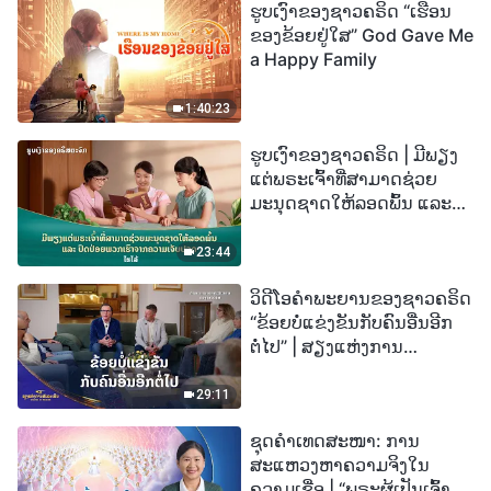
ຮູບເງົາຂອງຊາວຄຣິດ “ເຮືອນ
ຂອງຂ້ອຍຢູ່ໃສ” God Gave Me
a Happy Family
1:40:23
ຮູບເງົາຂອງຊາວຄຣິດ | ມີພຽງ
ແຕ່ພຣະເຈົ້າທີ່ສາມາດຊ່ວຍ
ມະນຸດຊາດໃຫ້ລອດພົ້ນ ແລະ
ປົດປ່ອຍພວກເຮົາຈາກຄວາມ
ເຈັບປວດ (ໄຮໄລ້)
23:44
ວິດີໂອຄຳພະຍານຂອງຊາວຄຣິດ
“ຂ້ອຍບໍ່ແຂ່ງຂັນກັບຄົນອື່ນອີກ
ຕໍ່ໄປ” | ສຽງແຫ່ງການ
ສັນລະເສີນ 2026
29:11
ຊຸດຄຳເທດສະໜາ: ການ
ສະແຫວງຫາຄວາມຈິງໃນ
ຄວາມເຊື່ອ | “ພຣະຜູ້ເປັນເຈົ້າຈະ