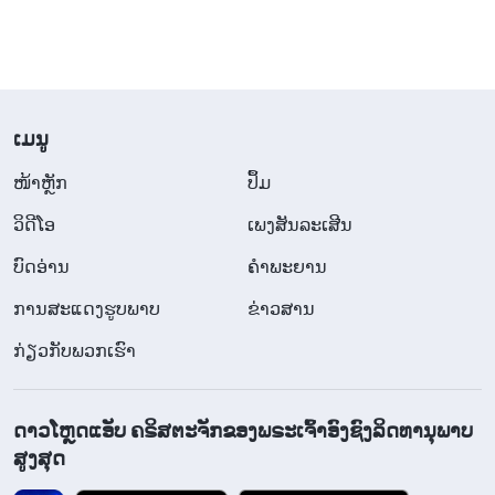
​ເມ​ນູ
​ໜ້າຫຼັກ
ປຶ້ມ
ວິ​ດີ​ໂອ
ເພງສັນລະເສີນ
ບົດອ່ານ
ຄຳພະຍານ
ການສະແດງຮູບພາບ
ຂ່າວສານ
ກ່ຽວກັບພວກເຮົາ
ດາວໂຫຼດແອັບ ຄຣິສຕະຈັກຂອງພຣະເຈົ້າອົງຊົງລິດທານຸພາບ
ສູງສຸດ