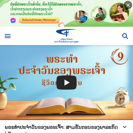
ພຣະທຳປະຈຳວັນຂອງພຣະເຈົ້າ: ສາມຂັ້ນຕອນຂອງພາລະກິດ