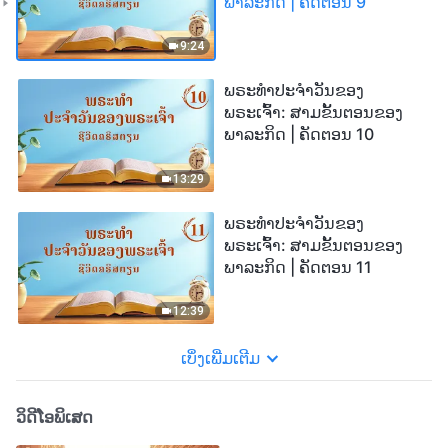
ພາລະກິດ | ຄັດຕອນ 9
9:24
ພຣະທຳປະຈຳວັນຂອງ
ພຣະເຈົ້າ: ສາມຂັ້ນຕອນຂອງ
ພາລະກິດ | ຄັດຕອນ 10
13:29
ພຣະທຳປະຈຳວັນຂອງ
ພຣະເຈົ້າ: ສາມຂັ້ນຕອນຂອງ
ພາລະກິດ | ຄັດຕອນ 11
12:39
ເບິ່ງເພີ່ມເຕີມ
ວິດີໂອພິເສດ