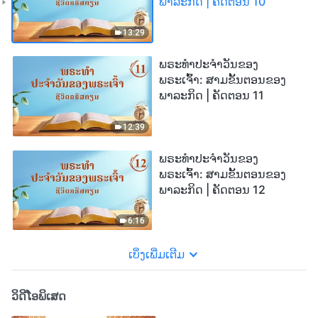
ພາລະກິດ | ຄັດຕອນ 10
13:29
ພຣະທຳປະຈຳວັນຂອງ
ພຣະເຈົ້າ: ສາມຂັ້ນຕອນຂອງ
ພາລະກິດ | ຄັດຕອນ 11
12:39
ພຣະທຳປະຈຳວັນຂອງ
ພຣະເຈົ້າ: ສາມຂັ້ນຕອນຂອງ
ພາລະກິດ | ຄັດຕອນ 12
6:16
ເບິ່ງເພີ່ມເຕີມ
ວິດີໂອພິເສດ