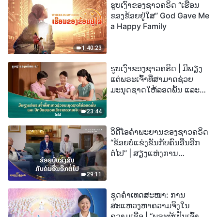
ຮູບເງົາຂອງຊາວຄຣິດ “ເຮືອນ
ຂອງຂ້ອຍຢູ່ໃສ” God Gave Me
a Happy Family
1:40:23
ຮູບເງົາຂອງຊາວຄຣິດ | ມີພຽງ
ແຕ່ພຣະເຈົ້າທີ່ສາມາດຊ່ວຍ
ມະນຸດຊາດໃຫ້ລອດພົ້ນ ແລະ
ປົດປ່ອຍພວກເຮົາຈາກຄວາມ
ເຈັບປວດ (ໄຮໄລ້)
23:44
ວິດີໂອຄຳພະຍານຂອງຊາວຄຣິດ
“ຂ້ອຍບໍ່ແຂ່ງຂັນກັບຄົນອື່ນອີກ
ຕໍ່ໄປ” | ສຽງແຫ່ງການ
ສັນລະເສີນ 2026
29:11
ຊຸດຄຳເທດສະໜາ: ການ
ສະແຫວງຫາຄວາມຈິງໃນ
ຄວາມເຊື່ອ | “ພຣະຜູ້ເປັນເຈົ້າຈະ