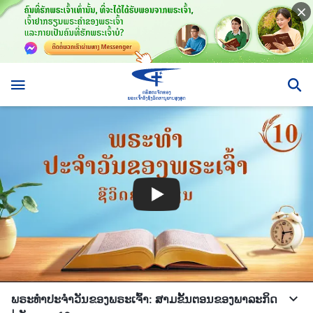
ພຣະທຳປະຈຳວັນຂອງພຣະເຈົ້າ: ສາມຂັ້ນຕອນຂອງພາລະກິດ