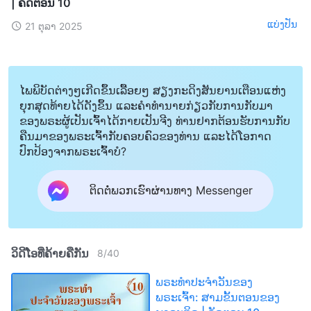
| ຄັດຕອນ 10
ແບ່ງປັນ
21 ຕຸລາ 2025
ໄພພິບັດຕ່າງໆເກີດຂຶ້ນເລື້ອຍໆ ສຽງກະດິງສັນຍານເຕືອນແຫ່ງ
ຍຸກສຸດທ້າຍໄດ້ດັງຂຶ້ນ ແລະຄໍາທໍານາຍກ່ຽວກັບການກັບມາ
ຂອງພຣະຜູ້ເປັນເຈົ້າໄດ້ກາຍເປັນຈີງ ທ່ານຢາກຕ້ອນຮັບການກັບ
ຄືນມາຂອງພຣະເຈົ້າກັບຄອບຄົວຂອງທ່ານ ແລະໄດ້ໂອກາດ
ປົກປ້ອງຈາກພຣະເຈົ້າບໍ?
ຕິດຕໍ່ພວກເຮົາຜ່ານທາງ Messenger
ວິດີໂອທີ່ຄ້າຍຄືກັນ
8
/
40
ພຣະທຳປະຈຳວັນຂອງ
ພຣະເຈົ້າ: ສາມຂັ້ນຕອນຂອງ