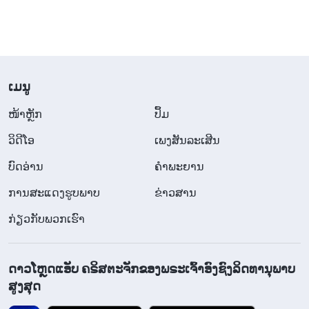
​ເມ​ນູ
​ໜ້າຫຼັກ
ປຶ້ມ
ວິ​ດີ​ໂອ
ເພງສັນລະເສີນ
ບົດອ່ານ
ຄຳພະຍານ
ການສະແດງຮູບພາບ
ຂ່າວສານ
ກ່ຽວກັບພວກເຮົາ
ດາວໂຫຼດແອັບ ຄຣິສຕະຈັກຂອງພຣະເຈົ້າອົງຊົງລິດທານຸພາບ
ສູງສຸດ