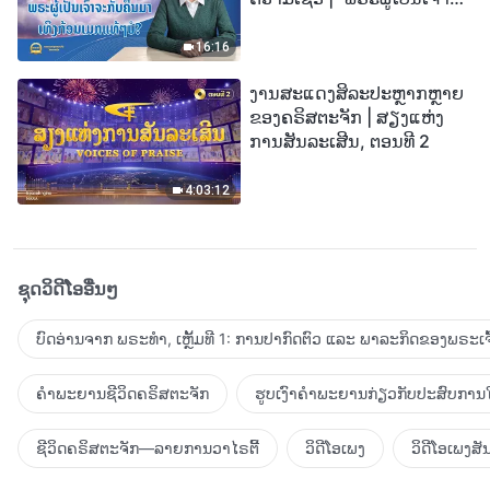
ກັບຄືນມາເທິງກ້ອນເມກແທ້ໆບໍ?”
16:16
ງານສະແດງສິລະປະຫຼາກຫຼາຍ
ຂອງຄຣິສຕະຈັກ | ສຽງແຫ່ງ
ການສັນລະເສີນ, ຕອນທີ 2
4:03:12
ຊຸດວິດີໂອອື່ນໆ
ບົດອ່ານຈາກ ພຣະທຳ, ເຫຼັ້ມທີ 1: ການປາກົດຕົວ ແລະ ພາລະກິດຂອງພຣະເຈົ
ຄຳພະຍານຊີວິດຄຣິສຕະຈັກ
ຮູບເງົາຄຳພະຍານກ່ຽວກັບປະສົບການໃ
ຊີວິດຄຣິສຕະຈັກ—ລາຍການວາໄຣຕີ້
ວິດີໂອເພງ
ວິດີໂອເພງສັ