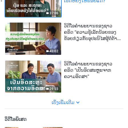
ເຮັດຫຍັງໃຫ້ຂ້ອຍແດ່?”
37:06
ວິດີໂອຄຳພະຍານຂອງຊາວ
ຄຣິດ “ຄວາມຮູ້ເລັກນ້ອຍຂອງ
ຂ້ອຍກ່ຽວກັບອຸປະນິໄສຜູ້ຕໍ່ຕ້ານ
ພຣະຄຣິດ”
43:02
ວິດີໂອຄຳພະຍານຂອງຊາວ
ຄຣິດ “ເປັນອິດສະຫຼະຈາກ
ຄວາມອິດສາ”
29:55
ເບິ່ງເພີ່ມເຕີມ
ວິດີໂອພິເສດ