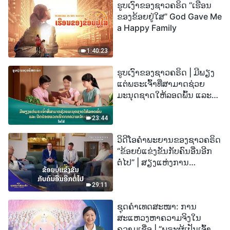
ຮູບເງົາຂອງຊາວຄຣິດ “ເຮືອນ
ຂອງຂ້ອຍຢູ່ໃສ” God Gave Me
a Happy Family
1:40:23
ຮູບເງົາຂອງຊາວຄຣິດ | ມີພຽງ
ແຕ່ພຣະເຈົ້າທີ່ສາມາດຊ່ວຍ
ມະນຸດຊາດໃຫ້ລອດພົ້ນ ແລະ
ປົດປ່ອຍພວກເຮົາຈາກຄວາມ
ເຈັບປວດ (ໄຮໄລ້)
23:44
ວິດີໂອຄຳພະຍານຂອງຊາວຄຣິດ
“ຂ້ອຍບໍ່ແຂ່ງຂັນກັບຄົນອື່ນອີກ
ຕໍ່ໄປ” | ສຽງແຫ່ງການ
ສັນລະເສີນ 2026
29:11
ຊຸດຄຳເທດສະໜາ: ການ
ສະແຫວງຫາຄວາມຈິງໃນ
ຄວາມເຊື່ອ | “ພຣະຜູ້ເປັນເຈົ້າຈະ