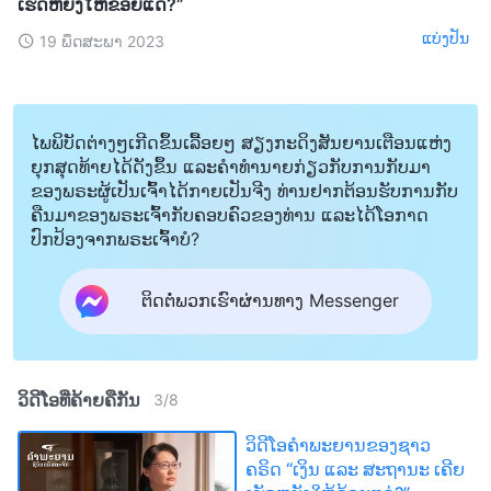
ເຮັດຫຍັງໃຫ້ຂ້ອຍແດ່?”
ແບ່ງປັນ
19 ພຶດສະພາ 2023
ໄພພິບັດຕ່າງໆເກີດຂຶ້ນເລື້ອຍໆ ສຽງກະດິງສັນຍານເຕືອນແຫ່ງ
ຍຸກສຸດທ້າຍໄດ້ດັງຂຶ້ນ ແລະຄໍາທໍານາຍກ່ຽວກັບການກັບມາ
ຂອງພຣະຜູ້ເປັນເຈົ້າໄດ້ກາຍເປັນຈີງ ທ່ານຢາກຕ້ອນຮັບການກັບ
ຄືນມາຂອງພຣະເຈົ້າກັບຄອບຄົວຂອງທ່ານ ແລະໄດ້ໂອກາດ
ປົກປ້ອງຈາກພຣະເຈົ້າບໍ?
ຕິດຕໍ່ພວກເຮົາຜ່ານທາງ Messenger
ວິດີໂອທີ່ຄ້າຍຄືກັນ
3
/
8
ວິດີໂອຄຳພະຍານຂອງຊາວ
ຄຣິດ “ເງິນ ແລະ ສະຖານະ ເຄີຍ