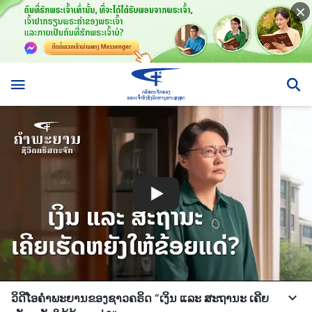
ວິດີໂອຄຳພະຍານຂອງຊາວຄຣິດ “ເງິນ ແລະ ສະຖານະ ເຄີຍ