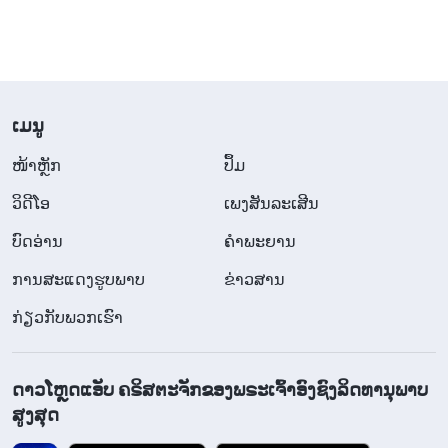
​ເມ​ນູ
​ໜ້າຫຼັກ
ປຶ້ມ
ວິ​ດີ​ໂອ
ເພງສັນລະເສີນ
ບົດອ່ານ
ຄຳພະຍານ
ການສະແດງຮູບພາບ
ຂ່າວສານ
ກ່ຽວກັບພວກເຮົາ
ດາວໂຫຼດແອັບ ຄຣິສຕະຈັກຂອງພຣະເຈົ້າອົງຊົງລິດທານຸພາບ
ສູງສຸດ