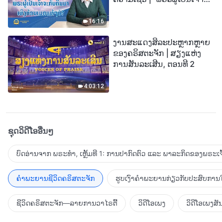
ກັບຄືນມາເທິງກ້ອນເມກແທ້ໆບໍ?”
16:16
ງານສະແດງສິລະປະຫຼາກຫຼາຍ
ຂອງຄຣິສຕະຈັກ | ສຽງແຫ່ງ
ການສັນລະເສີນ, ຕອນທີ 2
4:03:12
ຊຸດວິດີໂອອື່ນໆ
ບົດອ່ານຈາກ ພຣະທຳ, ເຫຼັ້ມທີ 1: ການປາກົດຕົວ ແລະ ພາລະກິດຂອງພຣະເຈົ
ຄຳພະຍານຊີວິດຄຣິສຕະຈັກ
ຮູບເງົາຄຳພະຍານກ່ຽວກັບປະສົບການໃ
ຊີວິດຄຣິສຕະຈັກ—ລາຍການວາໄຣຕີ້
ວິດີໂອເພງ
ວິດີໂອເພງສັ