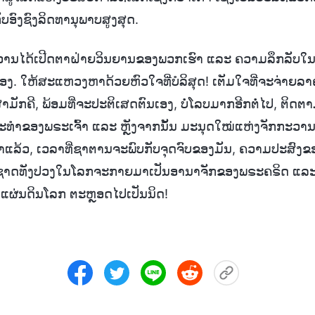
ັບອົງຊົງລິດທານຸພາບສູງສຸດ.
ວານໄດ້ເປີດຕາຝ່າຍວິນຍານຂອງພວກເຮົາ ແລະ ຄວາມລຶກລັບໃນຈ
ນື່ອງ. ໃຫ້ສະແຫວງຫາດ້ວຍຫົວໃຈທີ່ບໍລິສຸດ! ເຕັມໃຈທີ່ຈະຈ່າຍລາ
ມັກຄີ, ພ້ອມທີ່ຈະປະຕິເສດຕົນເອງ, ບໍ່ໂລບມາກອີກຕໍ່ໄປ, ຕິດຕ
ະທຳຂອງພຣະເຈົ້າ ແລະ ຫຼັງຈາກນັ້ນ ມະນຸດໃໝ່ແຫ່ງຈັກກະວານ
້າມາແລ້ວ, ເວລາທີ່ຊາຕານຈະພົບກັບຈຸດຈົບຂອງມັນ, ຄວາມປະສົງຂ
ຊົນຊາດທັງປວງໃນໂລກຈະກາຍມາເປັນອານາຈັກຂອງພຣະຄຣິດ ແລ
ິງແຜ່ນດິນໂລກ ຕະຫຼອດໄປເປັນນິດ!