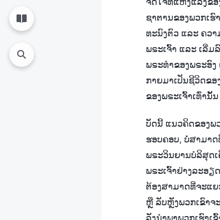
ຈິດໃຈທີ່ແຫ້ງແລ້ງຂ
ຊາຕານຂອງພວກເຮົາອ
ທະນົງຕົວ ແລະ ຄວາມ
ພຣະເຈົ້າ ແລະ ເລີ່
ພຣະທຳຂອງພຣະອົງ ແ
ກາຍມາເປັນຊີວິດຂອງພ
ຂອງພຣະເຈົ້າເທົ່ານັ
ບັດນີ້ ແນວຄິດຂອງພວກ
ຮອບຄອບ, ບໍ່ສາມາດທີ
ພຣະວິນຍານບໍລິສຸດ
ພຣະເຈົ້າຢ່າງລະອຽດ
ຕ້ອງສາມາດທີ່ຈະແຍກແ
ຫຼື ລັບຫຼັງພວກເຂົ
ລັງນໍາພາພວກເຮົາເຂົ້