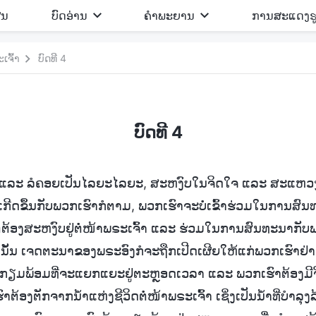
ີນ
ບົດອ່ານ
ຄຳພະຍານ
ການສະແດງຮ
ຈົ້າ
ບົດທີ 4
ບົດທີ 4
ິ່ງ ແລະ ລໍຄອຍເປັນໄລຍະໄລຍະ, ສະຫງົບໃນຈິດໃຈ ແລະ ສະແຫວງ
ຈະເກີດຂຶ້ນກັບພວກເຮົາກໍຕາມ, ພວກເຮົາຈະບໍ່ເຂົ້າຮ່ວມໃນການສົນ
ຕ້ອງສະຫງົບຢູ່ຕໍ່ໜ້າພຣະເຈົ້າ ແລະ ຮ່ວມໃນການສົນທະນາກັບພຣ
ນັ້ນ ເຈດຕະນາຂອງພຣະອົງກໍຈະຖືກເປີດເຜີຍໃຫ້ແກ່ພວກເຮົາຢ
ງກຽມພ້ອມທີ່ຈະແຍກແຍະຢູ່ຕະຫຼອດເວລາ ແລະ ພວກເຮົາຕ້ອງມີຈິດ
າຕ້ອງຕັກຈາກນໍ້າແຫ່ງຊີວິດຕໍ່ໜ້າພຣະເຈົ້າ ເຊິ່ງເປັນນໍ້າທີ່ບຳລຸ