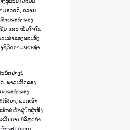
ລ້າງອຸປະນິໄສແບບ
ວາມອວດດີ, ຄວາມ
ບເອົາພຣະທຳຂອງ
ເຊີນ ແລະ ໝັ້ນໃຈໃນ
້ພຣະທຳຂອງພຣະອົງ
ຳລົງຊີວິດຕາມພຣະທຳ
ະພຶດຢ່າງບໍ່
ະດີດ. ພາລະກິດຂອງ
ກັບພຣະທຳຂອງ
ກິລິຍາ, ພວກເຮົາ
ດຕໍ່ໜ້າຜູ້ໃດຜູ້ໜຶ່ງ
ະວິນຍານບໍລິສຸດກໍາ
ວກເຮົາຈະມີຄວາມ