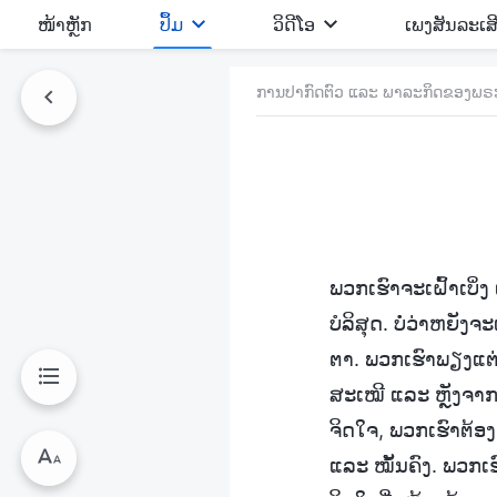
​ໜ້າຫຼັກ
ປຶ້ມ
ວິ​ດີ​ໂອ
ເພງສັນລະເສ
ການປາກົດຕົວ ແລະ ພາລະກິດຂອງພຣະເ
ພວກເຮົາຈະເຝົ້າເບ
ບໍລິສຸດ. ບໍ່ວ່າຫຍັງ
ຕາ. ພວກເຮົາພຽງແຕ່
ສະເໝີ ແລະ ຫຼັງຈາກ
ຈິດໃຈ, ພວກເຮົາຕ້ອ
ແລະ ໝັ້ນຄົງ. ພວກເຮົ