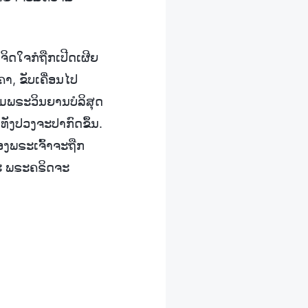
ິດໃຈກໍຖືກເປີດເຜີຍ
ຄາ, ຂັບເຄື່ອນໄປ
າມພຣະວິນຍານບໍລິສຸດ
ທັງປວງຈະປາກົດຂຶ້ນ.
ອງພຣະເຈົ້າຈະຖືກ
ະ ພຣະຄຣິດຈະ