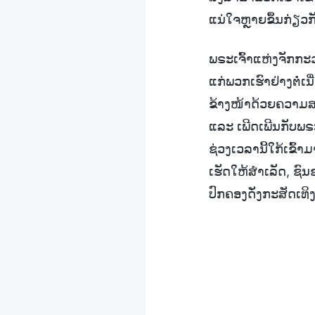
ແນ່ໃຈຫຼາຍຂຶ້ນກ່ຽວກ
ພຣະເຈົ້າແຫ່ງຈັກກະ
ແກ່ພວກເຮົາຢ່າງຕໍ່ເ
ຂ້າງໜ້າດ້ວຍຄວາມສາ
ແລະ ເພີດເພີນກັບພຣ
ຊ່ວງເວລານີ້ໃກ້ເຂົ
ເຮັດໃຫ້ສຳເລັດ, 
ປົກຄອງດັ່ງກະສັດເທ