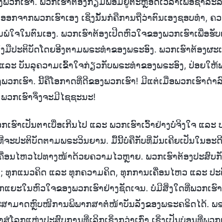
ອງພວກເຮົາ. ພວກເຮົາຕ້ອງກຽມພ້ອມຢູ່ຕະຫຼອດເວລາເພື່ອຊໍາລະ
ອກຈາກພວກເຮົາເອງ ເຊິ່ງນັ້ນກໍຄືການຖືວ່າຕົນເອງຊອບທຳ, ຄ
ພໍໃຈໃນຕົນເອງ. ພວກເຮົາຕ້ອງເປີດຫົວໃຈຂອງພວກເຮົາເພື່ອຮັ
ມລົງມືປະຕິບັດໂດຍອີງຕາມພຣະທຳຂອງພຣະອົງ. ພວກເຮົາຕ້ອງຜະ
ລະ ບັນລຸຄວາມເຂົ້າໃຈກ່ຽວກັບພຣະທຳຂອງພຣະອົງ, ປ່ອຍໃຫ
ວກເຮົາ. ນີ້ຄືໂອກາດທີ່ດີຂອງພວກເຮົາ! ມີແຕ່ເມື່ອພວກເຮົາດ
້ນ ພວກເຮົາຈຶ່ງຈະມີໄຊຊະນະ!
ເຮົາເປັນຕາເບື່ອເກີນໄປ ແລະ ພວກເຮົາເວົ້າຢ່າງບໍ່ຈິງໃຈ ແລະ ປ
່ຈະປະຕິບັດຕາມພຣະວິນຍານ. ມື້ນີ້ບໍ່ຄືກັບທີ່ມັນເຄີຍເປັນໃນອ
ເຄື່ອນໄຫວໄປທາງໜ້າດ້ວຍຄວາມໄວຫຼາຍ. ພວກເຮົາຕ້ອງປະສົບ
; ທຸກແນວຄິດ ແລະ ທຸກຄວາມຄິດ, ທຸກການເຄື່ອນໄຫວ ແລະ ປະຕິ
ຍະໃນຫົວໃຈຂອງພວກເຮົາຢ່າງຊັດເຈນ. ບໍ່ມີສິ່ງໃດທີ່ພວກເຮົາເຮັ
າຈະສາມາດຫຼົບໜີການພິພາກສາຕໍ່ໜ້າບັນລັງຂອງພຣະຄຣິດໄດ້. ພຣ
າສູ່ໂລກແຫ່ງປະສົບການທີ່ເລິກເຊິ່ງກວ່າເກົ່າ ເຊິ່ງເປັນບ່ອນທີ່ພ