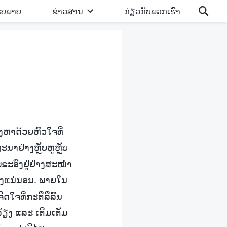
ູບພາບ
ຂ່າວສານ
ກ່ຽວກັບພວກເຮົາ
ຫາດ້ວຍຫົວໃຈທີ່
ທະນາຢ່າງຫຼັບຫູຫຼັບ
ະອົງຢູ່ຢ່າງສະໝໍ່າ
່າງແນ່ນອນ. ພາຍໃນ
ໃຈທີ່ກະຕືລືລົ້ນ
ງລ້ຽງ ແລະ ເຕີມເຕັມ