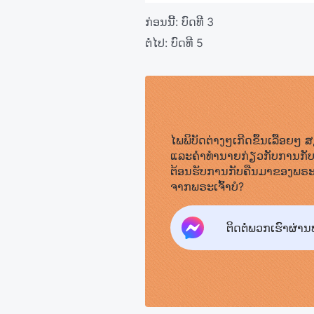
ກ່ອນນີ້:
ບົດທີ 3
ຕໍ່ໄປ:
ບົດທີ 5
ໄພພິບັດຕ່າງໆເກີດຂຶ້ນເລື້ອຍໆ 
ແລະຄໍາທໍານາຍກ່ຽວກັບການກັບມ
ຕ້ອນຮັບການກັບຄືນມາຂອງພຣະເ
ຈາກພຣະເຈົ້າບໍ?
ຕິດຕໍ່ພວກເຮົາຜ່