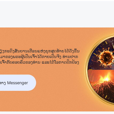
ສຽງກະດິງສັນຍານເຕືອນແຫ່ງຍຸກສຸດທ້າຍໄດ້ດັງຂຶ້ນ
າຂອງພຣະຜູ້ເປັນເຈົ້າໄດ້ກາຍເປັນຈີງ ທ່ານຢາກ
ຈົ້າກັບຄອບຄົວຂອງທ່ານ ແລະໄດ້ໂອກາດປົກປ້ອງ
ານທາງ Messenger