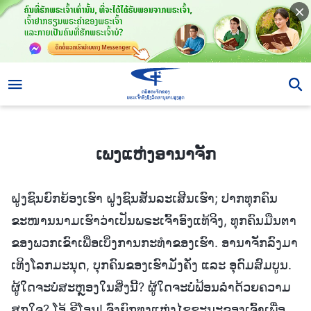
ເພງແຫ່ງອານາຈັກ
ເພງແຫ່ງອານາຈັກ
ຝູງຊົນຍົກຍ້ອງເຮົາ ຝູງຊົນສັນລະເສີນເຮົາ; ປາກທຸກຄົນ
ຂະໜານນາມເຮົາວ່າເປັນພຣະເຈົ້າອົງແທ້ຈິງ, ທຸກຄົນມືນຕາ
ຂອງພວກເຂົາເພື່ອເບິ່ງການກະທໍາຂອງເຮົາ. ອານາຈັກລົງມາ
ເທິງໂລກມະນຸດ, ບຸກຄົນຂອງເຮົາມັ່ງຄັ່ງ ແລະ ອຸດົມສົມບູນ.
ຜູ້ໃດຈະບໍ່ສະຫຼອງໃນສິ່ງນີ້? ຜູ້ໃດຈະບໍ່ຟ້ອນລໍາດ້ວຍຄວາມ
ສຸກໃຈ? ໂອ້ ຊີໂອນ! ຈົ່ງຍົກທຸງແຫ່ງໄຊຊະນະຂອງເຈົ້າເພື່ອ