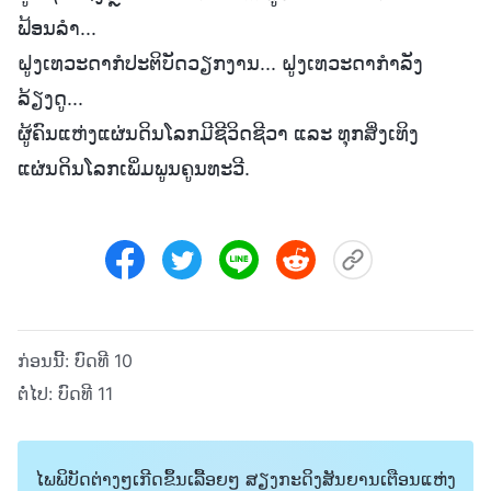
ຟ້ອນລໍາ...
ຝູງເທວະດາກໍປະຕິບັດວຽກງານ... ຝູງເທວະດາກໍາລັງ
ລ້ຽງດູ...
ຜູ້ຄົນແຫ່ງແຜ່ນດິນໂລກມີຊີວິດຊີວາ ແລະ ທຸກສິ່ງເທິງ
ແຜ່ນດິນໂລກເພິ່ມພູນຄູນທະວີ.
ກ່ອນນີ້:
ບົດທີ 10
ຕໍ່ໄປ:
ບົດທີ 11
ໄພພິບັດຕ່າງໆເກີດຂຶ້ນເລື້ອຍໆ ສຽງກະດິງສັນຍານເຕືອນແຫ່ງ