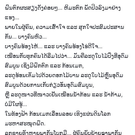
ຝົນຕົກຜະສຽງດັງຄ່ອຍໆ... ຫິມະຕົກ ພັດປິວລົງມາຢ່າງ
ແຮງ...
ພາຍໃນຜູ້ຄົນ, ຄວາມເສົ້າໃຈ ແລະ ສຸກໃຈປະສົມປະສານ
ກັນ... ບາງຄົນຫົວ...
ບາງຄົນຮ້ອງໄຫ້... ແລະ ບາງຄົນຮ້ອງໂຮ່ດີໃຈ...
ເໝືອນກັບທຸກຄົນໄດ້ລືມໄປວ່າ... ມັນຄືລະດູໃບໄມ້ປົ່ງທີ່ອຸດົມ
ສົມບູນ ເຊິ່ງມີຝົກຕົກ ແລະ ກ້ອນເມກ,
ລະດູຮ້ອນເຕັມໄປດ້ວຍດອກໄມ້ບານ ລະດູໃບໄມ້ຫຼົ່ນອຸດົມ
ສົມບູນດ້ວຍການເກັບກ່ຽວອັນອຸດົມສົມບູນ,
ຫຼື ລະດູໜາວທີ່ໜາວເຢັນເໝືອນນໍ້າກ້ອນ ແລະ ນໍ້າກ້າມ,
ບໍ່ມີໃຜຮູ້...
ໃນທ້ອງຟ້າ ກ້ອນເມກເລື່ອນລອຍ ເທິງແຜ່ນດິນໂລກ
ມະຫາສະໝຸດຝົດ.
ລູກຊາຍທັງຫຼາຍພາກັນໂບກມື... ຜູ້ຄົນຍັບຍ້າຍຂາພາກັນ