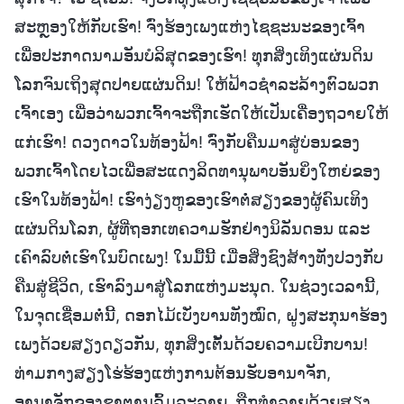
ສະຫຼອງໃຫ້ກັບເຮົາ! ຈົ່ງຮ້ອງເພງແຫ່ງໄຊຊະນະຂອງເຈົ້າ
ເພື່ອປະກາດນາມອັນບໍລິສຸດຂອງເຮົາ! ທຸກສິ່ງເທິງແຜ່ນດິນ
ໂລກຈົນເຖິງສຸດປາຍແຜ່ນດິນ! ໃຫ້ຟ້າວຊໍາລະລ້າງຕົວພວກ
ເຈົ້າເອງ ເພື່ອວ່າພວກເຈົ້າຈະຖືກເຮັດໃຫ້ເປັນເຄື່ອງຖວາຍໃຫ້
ແກ່ເຮົາ! ດວງດາວໃນທ້ອງຟ້າ! ຈົ່ງກັບຄືນມາສູ່ບ່ອນຂອງ
ພວກເຈົ້າໂດຍໄວເພື່ອສະແດງລິດທານຸພາບອັນຍິ່ງໃຫຍ່ຂອງ
ເຮົາໃນທ້ອງຟ້າ! ເຮົາງ່ຽງຫູຂອງເຮົາຕໍ່ສຽງຂອງຜູ້ຄົນເທິງ
ແຜ່ນດິນໂລກ, ຜູ້ທີ່ຖອກເທຄວາມຮັກຢ່າງນິລັນດອນ ແລະ
ເຄົາລົບຕໍ່ເຮົາໃນບົດເພງ! ໃນມື້ນີ້ ເມື່ອສິ່ງຊົງສ້າງທັງປວງກັບ
ຄືນສູ່ຊີວິດ, ເຮົາລົງມາສູ່ໂລກແຫ່ງມະນຸດ. ໃນຊ່ວງເວລານີ້,
ໃນຈຸດເຊື່ອມຕໍ່ນີ້, ດອກໄມ້ເບັ່ງບານທັງໝົດ, ຝູງສະກຸນາຮ້ອງ
ເພງດ້ວຍສຽງດຽວກັນ, ທຸກສິ່ງເຕັ້ນດ້ວຍຄວາມເບີກບານ!
ທ່າມກາງສຽງໂຮ່ຮ້ອງແຫ່ງການຕ້ອນຮັບອານາຈັກ,
ອານາຈັກຂອງຊາຕານລົ້ມລະລາຍ, ຖືກທໍາລາຍດ້ວຍສຽງ