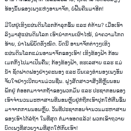
ຮ້ອງນັ້ນຂອງເພງແຫ່ງອານາຈັກ, ບໍ່ຟື້ນຄືນມາອີກ!
ມີໃຜຢູ່ເທິງແຜ່ນດິນໂລກກ້າລຸກຂຶ້ນ ແລະ ຕໍ່ຕ້ານ? ເມື່ອເຮົາ
ລົງມາສູ່ແຜ່ນດິນໂລກ ເຮົານໍາການເຜົາໄໝ້, ນໍາຄວາມໂກດ
ຮ້າຍ, ນໍາໄພພິບັດທັງໝົດ. ບັດນີ້ ອານາຈັກຕ່າງໆເທິງ
ແຜ່ນດິນໂລກແມ່ນອານາຈັກຂອງເຮົາ! ເທິງທ້ອງຟ້າ ກ້ອນ
ເມກກິ້ງໄປມາເປັນຄື້ນ; ກ້ອງທ້ອງຟ້າ, ທະເລສາບ ແລະ ແມ່
ນ້ຳ ຊັດຟາດຟອງຢ່າງຄະນອງ ແລະ ບັນເລງທຳນອງເພງອັນ
ຈັບໃຈຢ່າງເບີກບານມ່ວນຊື່ນ. ຝູງສັດສາວາສິ່ງທີ່ຫຼັບນອນ
ພັກຢູ່ ກໍອອກມາຈາກຖໍ້າຂອງພວກມັນ ແລະ ປະຊາກອນຂອງ
ເຮົາຈໍານວນມະຫາສານທີ່ນອນຫຼັບຢູ່ກໍຖືກເຮົາປຸກໃຫ້ຕື່ນຂຶ້ນ
ມາຈາກການນອນຫຼັບ. ວັນທີ່ປະຊາກອນຈໍານວນມະຫາສານ
ຂອງເຮົາໄດ້ລໍຖ້າ ໃນທີ່ສຸດ ກໍມາຮອດແລ້ວ! ພວກເຂົາຖວາຍ
ບົດເພງທີ່ສວຍງາມທີ່ສຸດໃຫ້ກັບເຮົາ!