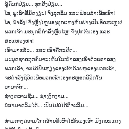
ຜູ້ຄົນກໍປ່ຽນ... ທຸກສິ່ງປ່ຽນ...
ໂອ, ພູເຂົາທີ່ມິດງຽບ! ຈົ່ງລຸກຂຶ້ນ ແລະ ຟ້ອນລຳເພື່ອເຮົາ!
ໂອ, ນໍ້າຂັງ! ຈົ່ງຫຼັ່ງໄຫຼນອງທຸກແຫ່ງຫົນຢ່າງເປັນອິດສະຫຼະ!
ພວກເຈົ້າ ມະນຸດທີ່ກຳລັງຫຼັບໄຫຼ! ຈົ່ງປຸກຕົນເອງ ແລະ
ສະແຫວງຫາ!
ເຮົາມາແລ້ວ... ແລະ ເຮົາຄືກະສັດ...
ມະນຸດຊາດທຸກຄົນຈະເຫັນໃບໜ້າຂອງເຮົາດ້ວຍຕາຂອງ
ພວກເຂົາ, ຈະໄດ້ຍິນສຽງຂອງເຮົາດ້ວຍຫູຂອງພວກເຂົາ,
ຈະດຳລົງຊີວິດເພື່ອພວກເຂົາເອງຕະຫຼອດຊີວິດໃນ
ອານາຈັກ...
ຊ່າງຫວານຊື່ນ... ຊ່າງງົດງາມ...
ບໍ່ສາມາດລືມໄດ້... ເປັນໄປບໍ່ໄດ້ທີ່ຈະລືມ...
ທ່າມກາງຄວາມໂກດຮ້າຍທີ່ເຜົາໄໝ້ຂອງເຮົາ ມັງກອນແດງ