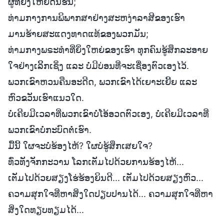
ຜູ້ທີ່ຍິ່ງໃຫຍ່ດີ້ນຮົນ;
ທ່າມກາງການພິພາກສາຢ່າງສະຫງ່າລາສີຂອງເຮົາ
ມານຮ້າຍສະແດງທາດແທ້ຂອງພວກມັນ;
ທ່າມກາງພຣະທໍາທີ່ຍິ່ງໃຫຍ່ຂອງເຮົາ ທຸກຄົນຮູ້ສຶກລະອາຍ
ໃຈຢ່າງເລິິກເຊິ່ງ ແລະ ບໍ່ມີບ່ອນທີ່ຈະເຊື່ອງຕົວເອງໄວ້.
ພວກເຂົາຫວນຄືນອະດີດ, ພວກເຂົາໄດ້ເຍາະເຍີ້ຍ ແລະ
ຫົວຂວັນເຮົາແນວໃດ.
ບໍ່ເຄີຍມີເວລາທີ່ພວກເຂົາບໍ່ໂອ້ອວດຕົວເອງ, ບໍ່ເຄີຍມີເວລາທີ່
ພວກເຂົາບໍ່ກະບົດຕໍ່ເຮົາ.
ມື້ນີ້ ໃຜຈະບໍ່ຮ້ອງໄຫ້? ໃຜບໍ່ຮູ້ສຶກເສຍໃຈ?
ທົ່ວທັງຈັກກະວານ ໂລກເຕັມໄປດ້ວຍການຮ້ອງໄຫ້...
ເຕັມໄປດ້ວຍສຽງໂຮ່ຮ້ອງຍິນດີ... ເຕັມໄປດ້ວຍສຽງຫົວ...
ຄວາມສຸກໃຈທີ່ຫາສິ່ງໃດປຽບປານໄດ້... ຄວາມສຸກໃຈທີ່ຫາ
ສິ່ງໃດທຽບທຽມໄດ້...