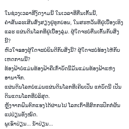
ໃນຊ່ວງເວລາທີ່ງົດງາມນີ້ ໃນເວລາທີ່ຕື່ນເຕັ້ນນີ້,
ຄຳສັນລະເສີນສົ່ງສຽງຢູ່ທຸກບ່ອນ, ໃນສະຫວັນທີ່ຢູ່ເບື້ອງເທິງ
ແລະ ແຜ່ນດິນໂລກທີ່ຢູ່ເບື້ອງລຸ່ມ. ຜູ້ໃດຈະບໍ່ຕື່ນເຕັ້ນກັບສິ່ງ
ນີ້?
ຫົວໃຈຂອງຜູ້ໃດຈະບໍ່ຍິນດີກັບສິ່ງນີ້? ຜູ້ໃດຈະບໍ່ຮ້ອງໄຫ້ກັບ
ເຫດການນີ້?
ທ້ອງຟ້າບໍ່ແມ່ນທ້ອງຟ້າຄືເກົ່າບັດນີ້ມັນແມ່ນທ້ອງຟ້າແຫ່ງ
ອານາຈັກ.
ແຜ່ນດິນໂລກບໍ່ແມ່ນແຜ່ນດິນໂລກທີ່ເຄີຍເປັນ ແຕ່ບັດນີ້ ເປັນ
ດິນແດນໂລກທີ່ບໍລິສຸດ.
ຫຼັງຈາກຝົນຕົກແຮງໄດ້ຜ່ານໄປ ໂລກເກົ່າທີ່ສົກກະປົກກໍຜັນ
ແປປ່ຽນທັງໝົດ.
ພູເຂົາປ່ຽນ... ນໍ້າປ່ຽນ...