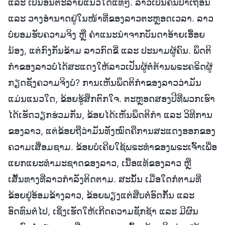
ແລະ ເປັນອັນຕະລາຍແນວໃດແທ້ໆ. ລາວເປັນຄົນປ່າເຖື່ອນ
ແລະ ວາງອໍານາດຢູ່ໃນໜ້າທີ່ຂອງລາວຕະຫຼອດເວລາ. ລາວ
ບໍ່ຍອມຮັບຄວາມຈິງ ຫຼື ຄໍາແນະນໍາຈາກບັນດາອ້າຍເອື້ອຍ
ນ້ອງ, ແຕ່ກົງກັນຂ້າມ ລາວກົດຂີ່ ແລະ ປະນາມຜູ້ຄົນ. ພຶດຕິ
ກໍາຂອງລາວບໍ່ໄດ້ສະແດງໃຫ້ລາວເປັນຜູ້ຕໍ່ຕ້ານພຣະຄຣິດຜູ້
ກຽດຊັງຄວາມຈິງບໍ? ການເຫັນພຶດຕິກຳຂອງລາວວ່າມັນ
ແມ່ນແນວໃດ, ຂ້ອຍຮູ້ສຶກຕົກໃຈ. ຕະຫຼອດສອງປີທີ່ພວກເຮົາ
ໄດ້ເຮັດວຽກຮ່ວມກັນ, ຂ້ອຍໄດ້ເຫັນພຶດຕິກໍາ ແລະ ວິທີການ
ຂອງລາວ, ແຕ່ຂ້ອຍຖືວ່າມັນທັງໝົດຄືການສະແດງອອກຂອງ
ຄວາມເສື່ອມຊາມ. ຂ້ອຍບໍ່ເຄີຍໃຊ້ພຣະທໍາຂອງພຣະເຈົ້າເພື່ອ
ແຍກແຍະທຳມະຊາດຂອງລາວ, ເນື້ອແທ້ຂອງລາວ ຫຼື
ເສັ້ນທາງທີ່ລາວກໍາລັງຕິດຕາມ. ສະນັ້ນ ເມື່ອໃດກໍ່ຕາມທີ່
ຂ້ອຍຢູ່ອ້ອມຂ້າງລາວ, ຂ້ອຍພຽງແຕ່ສືບຕໍ່ອົດກັ້ນ ແລະ
ອົດທົນຕໍ່ໄປ, ເຊິ່ງເຮັດໃຫ້ເກີດຄວາມຊັກຊ້າ ແລະ ມີຜົນ