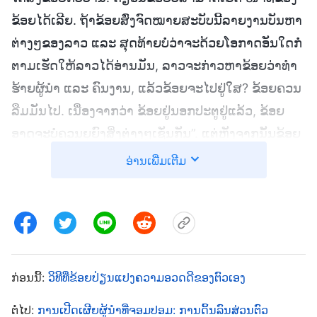
ຂ້ອຍໄດ້ເລີຍ. ຖ້າຂ້ອຍສົ່ງຈົດໝາຍສະບັບນີ້ລາຍງານບັນຫາ
ຕ່າງໆຂອງລາວ ແລະ ສຸດທ້າຍບໍ່ວ່າຈະດ້ວຍໂອກາດອັນໃດກໍ່
ຕາມເຮັດໃຫ້ລາວໄດ້ອ່ານມັນ, ລາວຈະກ່າວຫາຂ້ອຍວ່າທໍາ
ຮ້າຍຜູ້ນໍາ ແລະ ຄົນງານ, ແລ້ວຂ້ອຍຈະໄປຢູ່ໃສ? ຂ້ອຍຄວນ
ລືມມັນໄປ. ເນື່ອງຈາກວ່າ ຂ້ອຍຢູ່ນອກປະຕູຢູ່ແລ້ວ, ຂ້ອຍ
ອາດຈະບໍ່ຄວນຍຸຍົງສິ່ງຕ່າງໆເຊັ່ນກັນ”. ແຕ່ຫຼັງຈາກນັ້ນຂ້ອຍ
ຄິດວ່າ: “ມື້ນີ້ພຣະເຈົ້າໄດ້ຊີ້ນໍາຂ້ອຍເພື່ອໃຫ້ເຫັນວ່າ ເອື້ອຍ
ອ່ານເພີ່ມເຕີມ
ຍັນຊູ ໄດ້ຍ່າງໄປຕາມທາງຂອງຜູ້ຕໍ່ຕ້ານພຣະຄຣິດ. ຖ້າຂ້ອຍ
ບໍ່ລາຍງານເລື່ອງນີ້, ມັນຈະເປັນວຽກຂອງເຮືອນຂອງ
ພຣະເຈົ້າ ແລະ ບັນດາອ້າຍເອື້ອຍນ້ອງທີ່ປະສົບກັບຄວາມທຸກ
ທໍລະມານ. ຈາກນັ້ນຂ້ອຍຈະບໍ່ເປັນຜູ້ຊ່ວຍຂອງຊາຕານ ແລະ
ເປັນຜູ້ກໍ່ຄວາມຊົ່ວບໍ?” ຂ້ອຍຮູ້ສຶກຂັດແຍ້ງແທ້ໆກັບຜົນ
ກ່ອນນີ້:
ວິທີທີ່ຂ້ອຍປ່ຽນແປງຄວາມອວດດີຂອງຕົວເອງ
ປະໂຫຍດຂອງເຮືອນຂອງພຣະເຈົ້າ ແລະ ບັນດາອ້າຍເອື້ອຍ
ຕໍ່ໄປ:
ການເປີດເຜີຍຜູ້ນຳທີ່ຈອມປອມ: ການດິ້ນລົນສ່ວນຕົວ
ນ້ອງທີ່ຢູ່ດ້ານໜຶ່ງ ແລະ ໂອກາດຕ່າງໆໃນອະນາຄົດຂອງຂ້ອຍ