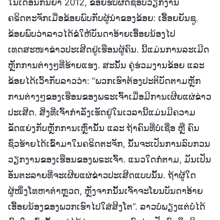
ໃນເດືອນກັນຍາ 2012, ຂ້ອຍຮັບຜິດຊອບວຽກງານ
ຄຣິດຕະຈັກເມື່ອຂ້ອຍພົບກັບຜູ້ນໍາຂອງຂ້ອຍ: ເອື້ອຍຍັນຊູ.
ຂ້ອຍພົບວ່າລາວໄດ້ຂໍໃຫ້ບັນດາອ້າຍເອື້ອຍນ້ອງໄປ
ເທດສະໜາຂ່າວປະເສີດຢູ່ເຮືອນຜູ້ຄົນ. ນີ້ແມ່ນການລະເມີດ
ຫຼັກການຕ່າງໆທີ່ຮ້າຍແຮງ. ສະນັ້ນ ຄູ່ຮ່ວມງານຂ້ອຍ ແລະ
ຂ້ອຍໄດ້ເວົ້າກັບລາວວ່າ: “ພວກເຮົາຕ້ອງປະຕິບັດຕາມຫຼັກ
ການຕ່າງໆຂອງເຮືອນຂອງພຣະເຈົ້າເມື່ອມີການເຜີຍແຜ່ຂ່າວ
ປະເສີດ. ສິ່ງທີ່ເຈົ້າກໍາລັງເຮັດຢູ່ໃນເວລານີ້ແມ່ນມີຄວາມ
ຂັດແຍ່ງກັບຫຼັກການເຫຼົ່ານັ້ນ ແລະ ຖ້າຄົນທີ່ບໍ່ເຊື່ອ ຫຼື ຄົນ
ຊົ່ວຮ້າຍໄດ້ເຂົ້າມາໃນຄຣິດຕະຈັກ, ນັ້ນຈະເປັນການລົບກວນ
ວຽກງານຂອງເຮືອນຂອງພຣະເຈົ້າ. ແນວໃດກໍ່ຕາມ, ມັນເປັນ
ອັນຕະລາຍທີ່ຈະເຜີຍແຜ່ຂ່າວປະເສີດແບບນັ້ນ. ຖ້າຜູ້ໃດ
ຜູ້ໜຶ່ງໂທຫາຕຳຫຼວດ, ຫຼັງຈາກນັ້ນເຈົ້າຈະໂຍນບັນດາອ້າຍ
ເອື້ອຍນ້ອງຂອງພວກເຮົາໄປໃສ່ສິງໂຕ”. ລາວບໍ່ພຽງແຕ່ບໍ່ໄດ້