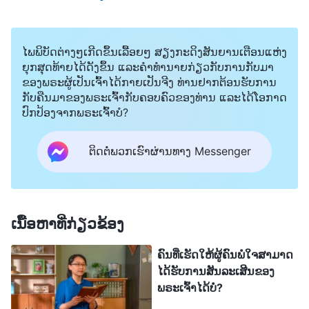
ເອງໃນອີກດ້ານໜຶ່ງ. ຂ້ອຍກໍ່ບໍ່ຮູ້ວ່າຈະເຮັດແນວໃດ. ເປັນ
ເວລາສອງສາມມື້ແລ້ວ, ຂ້ອຍມາຢູ່ຕໍ່ໜ້າພຣະເຈົ້າເລື້ອຍໆ
ໄພພິບັດຕ່າງໆເກີດຂຶ້ນເລື້ອຍໆ ສຽງກະດິງສັນຍານເຕືອນແຫ່ງ
ເພື່ອອະທິຖານ, ຂໍໃຫ້ພຣະອົງນໍາພາຂ້ອຍໄປສູ່ເສັ້ນທາງທີ່
ຍຸກສຸດທ້າຍໄດ້ດັງຂຶ້ນ ແລະຄໍາທໍານາຍກ່ຽວກັບການກັບມາ
ຂອງພຣະຜູ້ເປັນເຈົ້າໄດ້ກາຍເປັນຈີງ ທ່ານຢາກຕ້ອນຮັບການ
ຖືກຕ້ອງ. ຕໍ່ມາຂ້ອຍກໍ່ໄດ້ອ່ານບົດຄວາມຈາກພຣະທໍາຂອງ
ກັບຄືນມາຂອງພຣະເຈົ້າກັບຄອບຄົວຂອງທ່ານ ແລະໄດ້ໂອກາດ
ພຣະເຈົ້າ: “
ເຈົ້າຕ້ອງມີຄວາມປາຖະໜາ ແລະ ຄວາມ
ປົກປ້ອງຈາກພຣະເຈົ້າບໍ?
ກ້າຫານທີ່ຈະຖືກເຮັດໃຫ້ສົມບູນ ແລະ ບໍ່ຄວນຄິດຢູ່ສະເໝີ
ຕິດຕໍ່ພວກເຮົາຜ່ານທາງ Messenger
ວ່າ ຕົວເຈົ້າເອງບໍ່ມີຄວາມສາມາດ. ຄວາມຈິງມີຄວາມລໍາ
ອຽງບໍ? ຄວາມຈິງສາມາດຕໍ່ຕ້ານຄົນໂດຍເຈດຕະນາໄດ້ບໍ?
ຖ້າເຈົ້າສະແຫວງຫາຄວາມຈິງ, ມັນສາມາດເຮັດໃຫ້ເຈົ້າ
ເກີດຄວາມໜັກໃຈໄດ້ບໍ? ຖ້າເຈົ້າຍຶດໝັ້ນເພື່ອຄວາມຍຸຕິທຳ,
ເນື້ອຫາທີ່ກ່ຽວຂ້ອງ
ມັນຈະຕີໃຫ້ເຈົ້າລົ້ມລົງບໍ? ຖ້າມັນເປັນຄວາມປາຖະໜາຂອງ
ຄົນທີ່ເຮັດໃຫ້ຜູ້ຄົນພໍໃຈສາມາດ
ເຈົ້າແທ້ໆທີ່ຈະສະແຫວງຫາຊີວິດ, ຊີວິດຈະສາມາດຫຼົບຫຼີກ
ໄດ້ຮັບການສັນລະເສີນຂອງ
ເຈົ້າໄດ້ບໍ? ຖ້າເຈົ້າປາສະຈາກຊີວິດ, ນັ້ນບໍ່ແມ່ນຍ້ອນວ່າ
ພຣະເຈົ້າໄດ້ບໍ?
ຄວາມຈິງເບິ່ງຂ້າມເຈົ້າ, ແຕ່ຍ້ອນເຈົ້າຢູ່ຫ່າງຈາກຄວາມຈິງ;