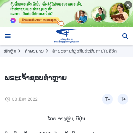
ໜ້າຫຼັກ
ຄຳພະຍານ
ຄຳພະຍານກ່ຽວກັບປະສົບການໃນຊີວິດ
ພຣະເຈົ້າຊອບທໍາຫຼາຍ
03 ມີນາ 2022
ໂດຍ ຈາງຫຼິນ, ຍີ່ປຸ່ນ