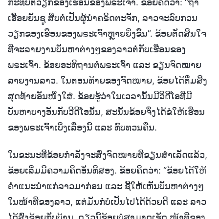
ກະທົບຕໍ່ວຽກຂອງເຮືອນຂອງພຣະເຈົ້າ. ຂ້ອຍຄິດວ່າ: “ຖ້າ
ເອື້ອຍຍັນຊູ ສືບຕໍ່ເປັນຜູ້ນໍາຄຣິດຕະຈັກ, ລາວຈະລົບກວນ
ວຽກຂອງເຮືອນຂອງພຣະເຈົ້າຫຼາຍຍິ່ງຂຶ້ນ”. ຂ້ອຍຕັດສິນໃຈ
ທີ່ຈະລາຍງານບັນຫາຕ່າງໆຂອງລາວຕໍ່ກັບເຮືອນຂອງ
ພຣະເຈົ້າ. ຂ້ອຍອະທິຖານຕໍ່ພຣະເຈົ້າ ແລະ ຂຽນຈົດໝາຍ
ລາຍງານລາວ. ໃນຕອນທ້າຍຂອງຈົດໝາຍ, ຂ້ອຍໄດ້ຕື່ມສິ່ງ
ສຸດທ້າຍອັນໜຶ່ງໃສ່. ຂ້ອຍຮູ້ວ່າໃນເວລານັ້ນມີວິດີໂອທີ່ມີ
ບັນຫາບາງອັນກັບວີດີໂອນັ້ນ, ສະນັ້ນຂ້ອຍຈຶ່ງໄດ້ຂໍໃຫ້ເຮືອນ
ຂອງພຣະເຈົ້າເບິ່ງເລື່ອງນີ້ ແລະ ທົບທວນຄືນ.
ໃນຂະນະທີ່ຂ້ອຍກໍາລັງຈະສົ່ງຈົດໝາຍທີ່ຂຽນສໍາເລັດແລ້ວ,
ຂ້ອຍເລີ່ມມີຄວາມຄິດອັນທີສອງ. ຂ້ອຍຄິດວ່າ: “ຂ້ອຍໄດ້ໃຫ້
ຄໍາແນະນໍາແກ່ລາວມາກ່ອນ ແລະ ຊີ້ໃຫ້ເຫັນບັນຫາຕ່າງໆ
ໃນໜ້າທີ່ຂອງລາວ, ແຕ່ມັນກໍ່ບໍ່ເປັນໄປໄດ້ດ້ວຍດີ ແລະ ລາວ
ໄດ້ສົ່ງຂ້ອຍກັບບ້ານ. ດຽວນີ້ຂ້ອຍບໍ່ສາມາດເຮັດ ໜ້າທີ່ຂອງ