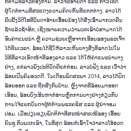
ກໍຕາມທີ່ລາວຕ້ອງການ. ລາວຈະຮ້າຍດ່າ ແລະ ກ່າວໂທດ
ຜູ້ໃດກໍຕາມທີ່ສະແດງຄວາມຄິດເຫັນທີ່ແຕກຕ່າງ. ລາວໄດ້
ຢັບຢັ້ງວິດີໂອທີ່ບັນດາອ້າຍເອື້ອຍນ້ອງໄດ້ສົ່ງເຂົ້າມາກວດຄືນ
ຊ້ຳແລ້ວຊ້ຳອີກ, ເຊິ່ງໝາຍຄວາມວ່າພວກເຂົາບໍ່ສາມາດໄດ້
ຮັບຄໍາແນະນໍາ ຫຼື ຄວາມຊ່ວຍເຫຼືອຈາກເຮືອນຂອງພຣະເຈົ້າ
ໄດ້ທັນເວລາ. ຂ້ອຍໄດ້ຊີ້ໃຫ້ລາວເຫັນບາງສິ່ງທີ່ຂາດໄປໃນ
ວິທີທີ່ລາວເຮັດໜ້າທີ່ຂອງລາວ ແລະ ໄດ້ໃຫ້ຄໍາແນະນໍາບາງ
ຢ່າງ, ແຕ່ລາວຍັງປະຕິບັດຄືແຕ່ກ່ອນ. ລາວບໍ່ຟັງ ແລະ ເວົ້າວ່າ
ຂ້ອຍເປັນຄົນອວດດີ. ໃນເດືອນພຶດສະພາ 2014, ລາວໄດ້ປົດ
ຂ້ອຍອອກ ແລະ ຖືກສົ່ງກັບບ້ານ. ຫຼັງຈາກທີ່ຂ້ອຍມາຮອດ
ເຮືອນ, ຂ້ອຍບັງເອີນຫາກໍ່ອ່ານຫຼັກການບາງຢ່າງກ່ຽວກັບ
ການໄຈ້ແຍກບັນດາຜູ້ຕໍ່ຕ້ານພຣະຄຣິສ ແລະ ຜູ້ນໍາຈອມ
ປອມ. ເມື່ອປຽບທຽບພຶດຕິກໍາທີ່ສະໝໍ່າສະເໝີຂອງ ເອື້ອຍ
ຍັນຊູ ກັບພວກເຂົາ, ໃນທີ່ສຸດ ຂ້ອຍກໍ່ເຂົ້າໃຈວ່າລາວໂອ້ອວດ