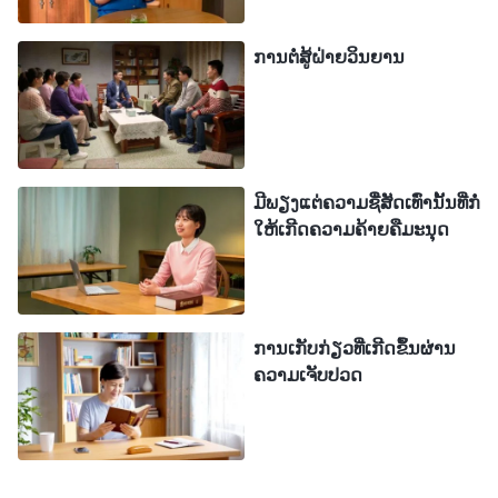
ຖ້າເຈົ້າບໍ່ສາມາດຍຶດໝັ້ນໃນຄວາມຍຸຕິທຳ, ນັ້ນບໍ່ແມ່ນຍ້ອນ
ການຕໍ່ສູ້ຝ່າຍວິນຍານ
ວ່າ ມີບາງສິ່ງບາງຢ່າງຜິດປົກກະຕິກັບຄວາມຍຸຕິທຳ, ແຕ່ຍ້ອນ
ເຈົ້າເຊື່ອວ່າ ມັນອອກນອກເສັ້ນແຫ່ງຄວາມຈິງ; ຖ້າເຈົ້າບໍ່ໄດ້
ຮັບຊີວິດຫຼັງຈາກທີ່ໄດ້ສະແຫວງຫາມັນເປັນເວລາຫຼາຍປີ,
ນັ້ນບໍ່ແມ່ນຍ້ອນວ່າ ຊີວິດບໍ່ມີຄວາມສຳນຶກຕໍ່ເຈົ້າ, ແຕ່ຍ້ອນວ່າ
ມີພຽງແຕ່ຄວາມຊື່ສັດເທົ່ານັ້ນທີ່ກໍ່
ເຈົ້າບໍ່ມີຄວາມສຳນຶກຕໍ່ຊີວິດ ແລະ ໄດ້ຂັບໄລ່ຊີວິດນັ້ນໃຫ້
ໃຫ້ເກີດຄວາມຄ້າຍຄືມະນຸດ
ອອກໄປ; ຖ້າເຈົ້າດຳລົງຊີວິດຢູ່ໃນແສງສະຫວ່າງ ແລະ ບໍ່
ສາມາດຮັບເອົາແສງສະຫວ່າງ, ນັ້ນບໍ່ແມ່ນຍ້ອນວ່າ ແສງ
ສະຫວ່າງບໍ່ສາມາດເຍືອງທາງໃຫ້ກັບເຈົ້າ, ແຕ່ຍ້ອນວ່າ ເຈົ້າບໍ່
ການເກັບກ່ຽວທີ່ເກີດຂຶ້ນຜ່ານ
ໄດ້ສົນໃຈກັບການມີຢູ່ຈິງຂອງແສງສະຫວ່າງ ແລະ ດ້ວຍເຫດ
ຄວາມເຈັບປວດ
ນັ້ນ ແສງສະຫວ່າງຈຶ່ງໄດ້ຈາກເຈົ້າໄປຢ່າງງຽບໆ. ຖ້າເຈົ້າບໍ່
ສະແຫວງຫາ, ສາມາດເວົ້າໄດ້ພຽງແຕ່ວ່າ ເຈົ້າເປັນຂີ້ເຫຍື້ອ
ທີ່ບໍ່ມີຄ່າ ແລະ ບໍ່ມີຄວາມກ້າຫານໃນຊີວິດຂອງເຈົ້າ ແລະ ບໍ່ມີ
ຈິດວິນຍານທີ່ຈະຕ້ານທານກຳລັງແຫ່ງຄວາມມືດ. ເຈົ້າ