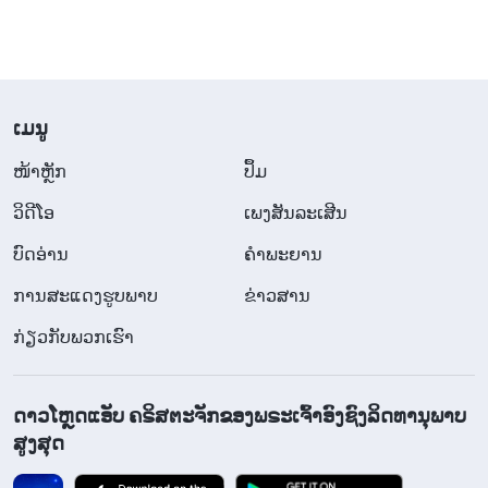
ສາມາດປ່ອຍໃຫ້ພະລັງງານດ້ານມືດນີ້ເອົາຊະນະຂ້ອຍໄດ້”.
ຂ້ອຍບໍ່ເຄີຍມີຄວາມເຂົ້າໃຈກ່ຽວກັບ ເອື້ອຍຍັນຊູ ມາກ່ອນ
ເລີຍ. ແຕ່ດຽວນີ້ ພຣະເຈົ້າໄດ້ຈັດແຈງສິ່ງຕ່າງໆໄວ້ເພື່ອວ່າ
​ເມ​ນູ
ຂ້ອຍຈະສາມາດເຫັນທຳມະຊາດຂອງລາວ, ເນື້ອແທ້ຂອງ
ລາວ ແລະ ເສັ້ນທາງທີ່ລາວເດີນໄປ. ຂ້ອຍຄວນຈະມີຈຸດຢືນ
​ໜ້າຫຼັກ
ປຶ້ມ
ແລະ ເປິດເຜີຍຄວາມຈິງ, ແຕ່ແທນທີ່ຈະເປັນແນວນັ້ນ ຂ້ອຍ
ວິ​ດີ​ໂອ
ເພງສັນລະເສີນ
ເຮັດຕາມປັດຊະຍາຂອງຊາຕານ. “ໃຫ້ສິ່ງຕ່າງໆລ່ອງລອຍໄປ
ບົດອ່ານ
ຄຳພະຍານ
ຖ້າພວກມັນບໍ່ໄດ້ສົ່ງຜົນກະທົບຕໍ່ຄົນໆໜຶ່ງເປັນການສ່ວນຕົວ”
ການສະແດງຮູບພາບ
ຂ່າວສານ
ເພື່ອໂອກາດໃນອະນາຄົດຂອງຕົວຂອງຂ້ອຍເອງ. ຂ້ອຍໄດ້
ກ່ຽວກັບພວກເຮົາ
ເຫັນວ່າຂ້ອຍເຫັນແກ່ຕົວແນວໃດ, ບໍ່ມີຄວາມສຳນຶກ ຫຼື
ເຫດຜົນ. ຂ້ອຍຄິດວ່າຕະຫຼອດຫຼາຍປີທີ່ຂ້ອຍເຊື່ອໃນ
ພຣະເຈົ້າ ແລະ ມັກການລ້ຽງດູ ແລະ ການບຳລຸງລ້ຽງຈາກ
ດາວໂຫຼດແອັບ ຄຣິສຕະຈັກຂອງພຣະເຈົ້າອົງຊົງລິດທານຸພາບ
ສູງສຸດ
ພຣະເຈົ້າ. ເຖິງຢ່າງໃດກໍ່ຕາມໃນເວລາທີ່ສໍາຄັນນີ້, ຂ້ອຍບໍ່
ສົນໃຈຄວາມສຳນຶກຂອງຂ້ອຍທີ່ຈະປົກປ້ອງຜົນປະໂຫຍດ