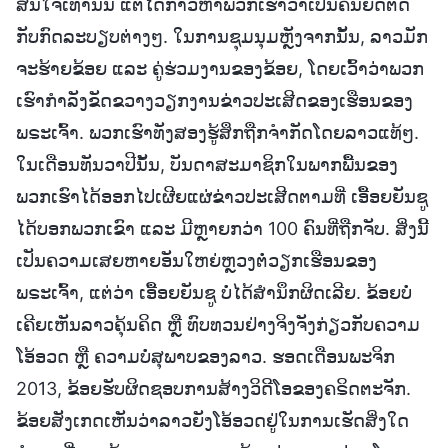
ສົນໃຈເທົ່ານັ້ນ ແຕ່ໄດ້ກ່າວຫາພວກເຮົາວ່າເປັນຄົນຍຶດຕິດ
ກັບກົດລະບຽບຕ່າງໆ. ໃນການຊຸມນຸມຫຼັງຈາກນັ້ນ, ລາວມັກ
ຈະຮ້າຍຂ້ອຍ ແລະ ຄູ່ຮ່ວມງານຂອງຂ້ອຍ, ໂດຍເວົ້າວ່າພວກ
ເຮົາກໍາລັງຂັດຂວາງວຽກງານຂ່າວປະເສີດຂອງເຮືອນຂອງ
ພຣະເຈົ້າ. ພວກເຮົາທັງສອງຮູ້ສຶກຖືກຈຳກັດໂດຍລາວແທ້ໆ.
ໃນເດືອນທັນວາປີນັ້ນ, ບັນດາສະມາຊິກໃນພາກພື້ນຂອງ
ພວກເຮົາໄດ້ອອກໄປເຜີຍແຜ່ຂ່າວປະເສີດຕາມທີ່ ເອື້ອຍຍັນຊູ
ໄດ້ບອກພວກເຂົາ ແລະ ມີຫຼາຍກວ່າ 100 ຄົນທີ່ຖືກຈັບ. ສິ່ງນີ້
ເປັນຄວາມເສຍຫາຍອັນໃຫຍ່ຫຼວງຕໍ່ວຽກເຮືອນຂອງ
ພຣະເຈົ້າ, ແຕ່ວ່າ ເອື້ອຍຍັນຊູ ບໍ່ໄດ້ສໍານຶກຜິດເລີຍ. ຂ້ອຍບໍ່
ເຄີຍເຫັນລາວຄຸ້ນຄິດ ຫຼື ທົບທວນຢ່າງຈິງຈັງກ່ຽວກັບຄວາມ
ໂອ້ອວດ ຫຼື ຄວາມບໍ່ສຸພາບຂອງລາວ. ຮອດເດືອນພະຈິກ
2013, ຂ້ອຍຮັບຜິດຊອບການສ້າງວິດີໂອຂອງຄຣິດຕະຈັກ.
ຂ້ອຍສັງເກດເຫັນວ່າລາວຍັງໂອ້ອວດຢູ່ໃນການເຮັດສິ່ງໃດ