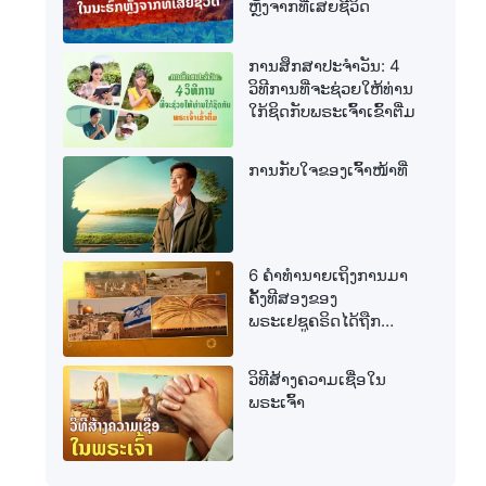
ຫຼັງຈາກທີ່ເສຍຊີວິດ
ການສຶກສາປະຈໍາວັນ: 4
ວິທີການທີ່ຈະຊ່ວຍໃຫ້ທ່ານ
ໃກ້ຊິດກັບພຣະເຈົ້າເຂົ້າຕື່ມ
ການກັບໃຈຂອງເຈົ້າໜ້າທີ່
6 ຄຳທຳນາຍເຖິງການມາ
ຄັ້ງທີສອງຂອງ
ພຣະເຢຊູຄຣິດໄດ້ຖືກ
ສຳເລັດແລ້ວ
ວິທີສ້າງຄວາມເຊື່ອໃນ
ພຣະເຈົ້າ