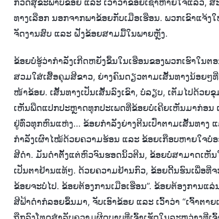
ກວດສຸຂະພາບຂ້ອຍ ແລະ ເວົ້າວ່າຂ້ອຍເຊົາຫາຍໃຈແລ້ວ, ສະນ
ທາງເລືອກ ນອກຈາກພາຂ້ອຍກັບເມືອເຮືອນ. ພວກເຂົາແຈ້ງໃຫ
ຈັດງານສົບ ແລະ ຝັງຂ້ອຍສາມມື້ໃນພາຍຫຼັງ.
ຂ້ອຍບໍ່ຮູ້ວ່າກຳລັງເກີດຫຍັງຂຶ້ນໃນເຮືອນຂອງພວກເຮົາໃນຕອນນ
ສວມໃສ່ເສື້ອຄຸມສີຂາວ, ຍ່າງຄົນດຽວຕາມເສັ້ນທາງນ້ອຍໆທີ່ບໍ່ມີ
ໜ້າຂ້ອຍ. ເສັ້ນທາງເປັນເສັ້ນລົງເຂົາ, ບໍ່ລຽບ, ເຕັມໄປດ້ວຍ
ເຫັນພືດແປກປະຫຼາດທຸກປະເພດທີ່ຂ້ອຍບໍ່ເຄີຍເຫັນມາກ່ອນ
ຢູ່ທົ່ວທຸກຫົນແຫ່ງ... ຂ້ອຍກຳລັງຍ່າງຕີນເປົ່າຕາມເສັ້ນທາ
ກຳລັງເຜົາໄໝ້ດ້ວຍຄວາມຮ້ອນ ແລະ ຂ້ອຍເກືອບຫາຍໃຈບໍ່ອອກ.
ສີດຳ. ມັນດຳຕັ້ງແຕ່ຫົວຈົນຮອດນິ້ວຕີນ, ຂ້ອຍບໍ່ສາມາດເຫັນ
ເປັນຕາຢ້ານແທ້ໆ. ດ້ວຍຄວາມຢ້ານກົວ, ຂ້ອຍດີ້ນຮົນເພື່ອທີ່ຈ
ຂ້ອຍຈະບໍ່ໄປ. ຂ້ອຍຕ້ອງການເມືອເຮືອນ”. ຂ້ອຍຕ້ອງການແລ່ນໜ
ສີຟ້າດຳກໍລອຍຂຶ້ນມາ, ຈັບເອົາຂ້ອຍ ແລະ ເວົ້າວ່າ “ເຈົ້າຕາຍ
ຖືກລົງໂທດສຳລັບຄວາມຜິດບາບທີ່ເຈົ້າເຮັດໃນລະຫວ່າງທີ່ເຈົ້າມ