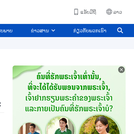
ແອັບມືຖື
ລາວ
ູບພາບ
ຂ່າວສານ
ກ່ຽວກັບພວກເຮົາ