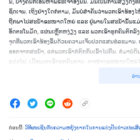
ນີ້, ບາງຄົນກໍເອີ້ນຫາພຣະເຈົ້າອົງນັ້ນ. ມັນເປັນການສຽງດັງ
ຊັດເຈນ. ເຖິງຢ່າງໃດກໍຕາມ, ມັນບໍ່ສຳຄັນວ່າພວກເຂົາຮ້ອງໄຫ້ແ
ຖືກພາໄປສະນໍ້າຂະໜາດໃຫຍ່ ແລະ ຢູ່ພາຍໃນສະນໍ້ານັ້ນແມ່
ອັດຕະໂນມັດ, ແຜ່ນເຫຼັກຫງ່ຽງ ແລະ ພວກເຂົາທຸກຄົນຕົກລົງ
ຈຸດທີ່ພວກເຂົາຮ້ອງຂຶ້ນດ້ວຍຄວາມເຈັບປວດແສນທໍລະມານ. ບ
ອອກຈາກສະນໍ້າ, ແຕ່ພວກເຂົາກໍຕົກກັບເຂົ້າໄປຄືນ. ຕໍ່ມາບໍ່ດົ
ແປວໄຟ. ເມື່ອພວກເຂົາທຸກຄົນຕາຍ, ຕາໜ່າງຂະໜາດໃຫຍ່ໄດ
ຊີວິດສຳລັບການລົງໂທດຖັດໄປ.
ອ່າ
ຫຼັງຈາກນັ້ນຂ້ອຍກໍຖືກພາໄປບ່ອນອື່ນອີກ. ຄົນຢູ່ບ່ອນນັ້ນຖືກລ
ອາຈານຂອງພວກເຂົາ. ພວກເຂົາບາງຄົນເປືອຍກາຍ, ຖືກລ່າມໂສ
ຈົນບວບຊໍ້າໄປດ້ວຍເລືອດ ຈົນເນື້ອໜັງ ແລະ ເລືອດຂອງພວ
ເຈັບປວດ. ມານຮ້າຍໃນນະຮົກໃຊ້ຂວານເພື່ອຕັດມື ແລະ ຕີນຂອ
ກ່ອນນີ້:
ວິທີຜະເຊີນກັບຄວາມຫຍຸ້ງຍາກໃນການແບ່ງປັນຂ່າວປະເສີ
ໃຫ້ແຫຼກ. ໃນຂະນະທີ່ຖືກລົງໂທດ ພວກເຂົາກໍຖືກຖາມວ່າ “ໃນເວ
ບໍ່ມີຜູ້ໃດສາມາດຊ່ວຍພວກເຂົາໃຫ້ລອດພົ້ນໄດ້ ແລະ ພວກເຂົ