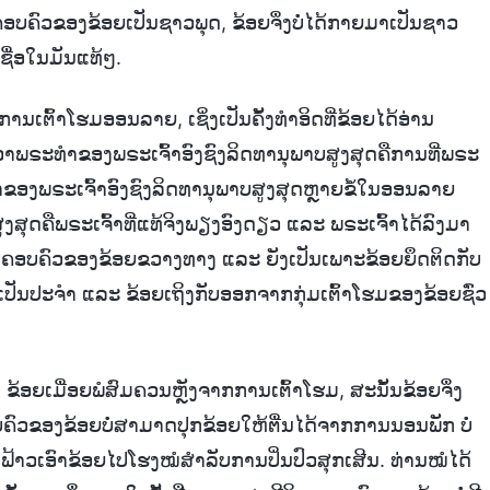
ບຄົວຂອງຂ້ອຍເປັນຊາວພຸດ, ຂ້ອຍຈຶ່ງບໍ່ໄດ້ກາຍມາເປັນຊາວ
ເຊື່ອໃນມັນແທ້ໆ.
ານເຕົ້າໂຮມອອນລາຍ, ເຊິ່ງເປັນຄັ້ງທຳອິດທີ່ຂ້ອຍໄດ້ອ່ານ
ຶກວ່າພຣະທຳຂອງພຣະເຈົ້າອົງຊົງລິດທານຸພາບສູງສຸດຄືການທີ່ພຣະ
ຂອງພຣະເຈົ້າອົງຊົງລິດທານຸພາບສູງສຸດຫຼາຍຂໍ້ໃນອອນລາຍ
ສູງສຸດຄືພຣະເຈົ້າທີ່ແທ້ຈິງພຽງອົງດຽວ ແລະ ພຣະເຈົ້າໄດ້ລົງມາ
ອນຄອບຄົວຂອງຂ້ອຍຂວາງທາງ ແລະ ຍັງເປັນເພາະຂ້ອຍຍຶດຕິດກັບ
່າງເປັນປະຈຳ ແລະ ຂ້ອຍເຖິງກັບອອກຈາກກຸ່ມເຕົ້າໂຮມຂອງຂ້ອຍຊົ່ວ
 ຂ້ອຍເມື່ອຍພໍສົມຄວນຫຼັງຈາກການເຕົ້າໂຮມ, ສະນັ້ນຂ້ອຍຈຶ່ງ
ຄົວຂອງຂ້ອຍບໍ່ສາມາດປຸກຂ້ອຍໃຫ້ຕື່ນໄດ້ຈາກການນອນພັກ ບໍ່
ຟ້າວເອົາຂ້ອຍໄປໂຮງໝໍສຳລັບການປິ່ນປົວສຸກເສີນ. ທ່ານໝໍໄດ້