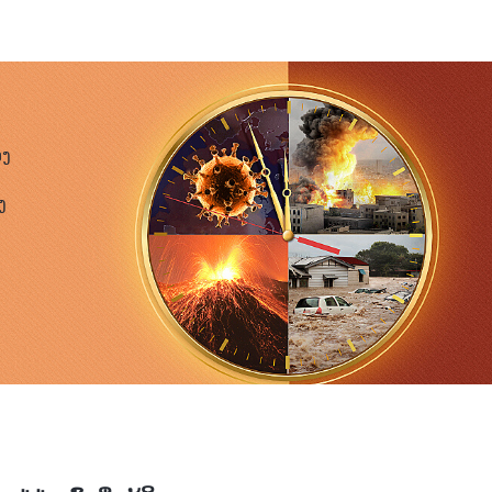
ນຢູ່ບ່ອນນັ້ນມີການເຄື່ອນເໜັງ, ປັ່ນປວນ ແລະ ມີໄຟທີ່ເຜົາໄໝ້
ປໃນແຜ່ນດິນຈົນພວກເຂົາຕາຍ.
ງໂທດ. ພວກເຂົາກຳລັງແລ່ນເພື່ອເອົາຊີວິດຂອງພວກເຂົາໃຫ້ລອດ. ບາງ
ອງ
ືກແທງຈົນຕາຍ. ບາງຄົນຖືກຕາມລ່າ ແລະ ກັດໃຫ້ຕາຍໂດຍສັດ. ໃນ
ົນຕາຍໝົດ. ຫຼັງຈາກນັ້ນ, ຄົນທີ່ຕາຍກໍກັບມາມີຊີວິດເພື່ອຮັບການ
ງ
ດຕະນາທີ່ບໍ່ດີຕໍ່ຄົນອື່ນ, ຄົນທີ່ເອົາປຽບຜູ້ຄົນ ຫຼື ຄົນທີ່ກຳລັງວາງ
ັ້ນເປັນໄມ້ ແລະ ເຊືອກໜາມຢູ່ທັງສອງດ້ານ. ການຈັບເຊືອກໜາມ
ມັນ ແລະ ມີທະເລສາບທີ່ມີແປວໄຟຢູ່ຂ້າງລຸ່ມ. ເຖິງແມ່ນວ່າພວກ
ໃຫ້ແຫຼກ ແລະ ຫຼັງຈາກນັ້ນກໍຍັງຈົບລົງໃນທະເລສາບແຫ່ງໄຟຄືເກົ່າ.
ຂົາໃນການພະຍາຍາມແຕ່ງຕົວໃຫ້ດູດີ ແຕ່ບໍ່ໄດ້ເຊື່ອໃນ