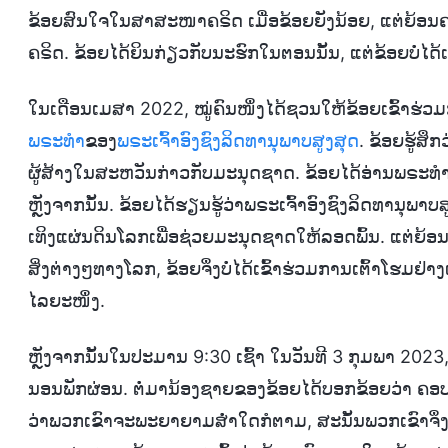
ຂ້ອຍສົນໃຈໃນສາສະໜາຄຣິດ ເມື່ອຂ້ອຍຍັງນ້ອຍ, ແຕ່ຍ້ອນຄອ
ຄຣິດ. ຂ້ອຍໄດ້ຍິນກ່ຽວກັບນະຮົກໃນຕອນນັ້ນ, ແຕ່ຂ້ອຍບໍ່ໄດ້
ໃນເດືອນເມສາ 2022, ໝູ່ຄົນໜຶ່ງໄດ້ຊວນໃຫ້ຂ້ອຍເຂົ້າຮ່ວມກ
ພຣະທຳ
ຂອງ
ພຣະເຈົ້າອົງຊົງລິດທານຸພາບສູງສຸດ
. ຂ້ອຍຮູ້ສ
ຜູ້ສ້າງໃນສະຫວັນກ່າວກັບມະນຸດຊາດ. ຂ້ອຍໄດ້ອ່ານພຣະທຳ
ຫຼັງຈາກນັ້ນ. ຂ້ອຍໄດ້ຮຽນຮູ້ວ່າພຣະເຈົ້າອົງຊົງລິດທານຸພາບ
ເທິງແຜ່ນດິນໂລກເພື່ອຊ່ວຍມະນຸດຊາດໃຫ້ລອດພົ້ນ. ແຕ່ຍ້
ສິ່ງຕ່າງໆທາງໂລກ, ຂ້ອຍຈຶ່ງບໍ່ໄດ້ເຂົ້າຮ່ວມການເຕົ້າໂຮມຢ
ໄລຍະໜຶ່ງ.
ຫຼັງຈາກນັ້ນໃນປະມານ 9:30 ເຊົ້າ ໃນວັນທີ 3 ກຸມພາ 2023,
ນອນພັກຜ່ອນ. ຕໍ່ມານ້ອງຊາຍຂອງຂ້ອຍໄດ້ບອກຂ້ອຍວ່າ ຄອບ
ວ່າພວກເຂົາຈະພະຍາຍາມສໍ່າໃດກໍຕາມ, ສະນັ້ນພວກເຂົາຈຶ່ງ