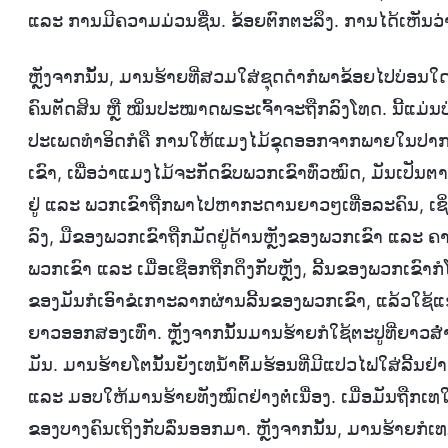
ແລະ ການມີຄວາມມ່ວນຊື່ນ. ຂ້ອຍຕົກຕະລຶງ. ການໄດ້ເຫັນວ່າ
ຫຼັງຈາກນັ້ນ, ມານຮ້າຍທີ່ສວມໃສ່ຊຸດດຳກໍພາຂ້ອຍໄປບ່ອນໃດໜຶ່ງ
ຄົນຕັດສິນ ຫຼື ໝິ່ນປະໝາດພຣະເຈົ້າຈະຖືກລົງໂທດ. ນີ້ແມ່ນ
ປະເພດທຳອິດກໍຄື ການໃຫ້ແມງໄມ້ຂຸດອອກຈາກພາຍໃນປາກ ແ
ເຂົາ, ເພື່ອວ່າແມງໄມ້ຈະກັດຂົບພວກເຂົາທົ່ວໝົດ, ມັນເປັນ
ຢູ່ ແລະ ພວກເຂົາຖືກພາໄປຫາກະດານຍາວໆເທື່ອລະຄົນ, ເຊິ່ງເ
ລົງ, ມືຂອງພວກເຂົາຖືກມັດຢູ່ດ້ານຫຼັງຂອງພວກເຂົາ ແລະ
ພວກເຂົາ ແລະ ເມື່ອເຊືອກຖືກດຶງກັບຫຼັງ, ລີ້ນຂອງພວກເຂົາກ
ຂອງມັນກໍເອົາຂໍເກາະລາກຜ່ານລີ້ນຂອງພວກເຂົາ, ແລ້ວໃຊ້
ຍາວອອກສອງເທົ່າ. ຫຼັງຈາກນັ້ນມານຮ້າຍກໍໃຊ້ຕະປູທີ່ຍາວສໍ່າ
ມັນ. ມານຮ້າຍໂຕນັ້ນຍັງເທນໍ້າຕົ້ມຮ້ອນທີ່ມີແປວໄຟໃສ່ລີ້ນຢ່າງ
ແລະ ມອບໃຫ້ມານຮ້າຍທັງໝົດຢ່າງຕໍ່ເນື່ອງ. ເມື່ອມັນຖືກເທໃ
ຂອງບາງຄົນເຖິງກັບລົ່ນອອກມາ. ຫຼັງຈາກນັ້ນ, ມານຮ້າຍກໍເທ