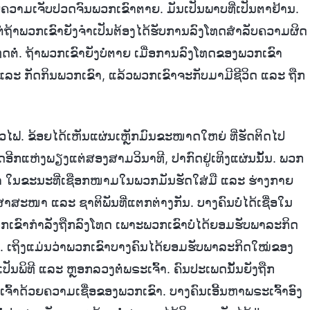
້ວຍຄວາມເຈັບປວດຈົນພວກເຂົາຕາຍ. ມັນເປັນພາບທີ່ເປັນຕາຢ້ານ.
ຕ່ຖ້າພວກເຂົາຍັງຈຳເປັນຕ້ອງໄດ້ຮັບການລົງໂທດສຳລັບຄວາມຜິດ
ທດຕໍ່. ຖ້າພວກເຂົາຍັງບໍ່ຕາຍ ເມື່ອການລົງໂທດຂອງພວກເຂົາ
ລະ ກັດກິນພວກເຂົາ, ແລ້ວພວກເຂົາຈະກັບມາມີຊີວິດ ແລະ ຖືກ
ວໄຟ. ຂ້ອຍໄດ້ເຫັນແຜ່ນເຫຼັກມົນຂະໜາດໃຫຍ່ ທີ່ຮັດຕິດໄປ
ທດອີກແຫ່ງພຽງແຕ່ສອງສາມວິນາທີ, ປາກົດຢູ່ເທິງແຜ່ນນັ້ນ. ພວກ
ື້ອຜ້າ ໃນຂະນະທີ່ເຊືອກໜາມໃນພວກມັນຮັດໃສ່ມື ແລະ ຮ່າງກາຍ
ສາສະໜາ ແລະ ຊາຕິພັນທີ່ແຕກຕ່າງກັນ. ບາງຄົນບໍ່ໄດ້ເຊື່ອໃນ
ພວກເຂົາກຳລັງຖືກລົງໂທດ ເພາະພວກເຂົາບໍ່ໄດ້ຍອມຮັບພາລະກິດ
. ເຖິງແມ່ນວ່າພວກເຂົາບາງຄົນໄດ້ຍອມຮັບພາລະກິດໃໝ່ຂອງ
ປັນພິທີ ແລະ ຫຼອກລວງຕໍ່ພຣະເຈົ້າ. ຄົນປະເພດນັ້ນຍັງຖືກ
ຈົ້າດ້ວຍຄວາມເຊື່ອຂອງພວກເຂົາ. ບາງຄົນເອີ້ນຫາພຣະເຈົ້າອົງ