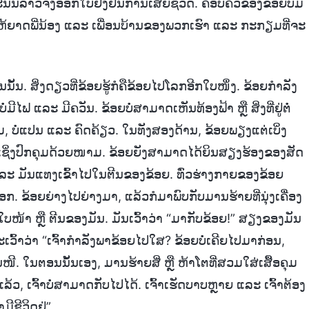
ັ້ນລາວຈຶ່ງອອກໃບຢັ້ງຢືນການເສຍຊີວິດ. ຄອບຄົວຂອງຂ້ອຍບໍ່ມີ
້ຍາດພີ່ນ້ອງ ແລະ ເພື່ອນບ້ານຂອງພວກເຮົາ ແລະ ກະກຽມທີ່ຈະ
ັ້ນ. ສິ່ງດຽວທີ່ຂ້ອຍຮູ້ກໍຄືຂ້ອຍໄປໂລກອີກໃບໜຶ່ງ. ຂ້ອຍກຳລັງ
ໄຟ ແລະ ມີຄວັນ. ຂ້ອຍບໍ່ສາມາດເຫັນທ້ອງຟ້າ ຫຼື ສິ່ງທີ່ຢູ່ຕໍ່
ຂຸມ, ບໍ່ແປນ ແລະ ຄົດຄ້ຽວ. ໃນທັງສອງດ້ານ, ຂ້ອຍພຽງແຕ່ເບິ່ງ
 ເຊິ່ງປົກຄຸມດ້ວຍໜາມ. ຂ້ອຍຍັງສາມາດໄດ້ຍິນສຽງຮ້ອງຂອງສັດ
ງ ແລະ ມັນແທງເຂົ້າໄປໃນຕີນຂອງຂ້ອຍ. ທົ່ວຮ່າງກາຍຂອງຂ້ອຍ
 ຂ້ອຍຍ່າງໄປຍ່າງມາ, ແລ້ວກໍມາພົບກັບມານຮ້າຍທີ່ນຸ່ງເຄື່ອງ
ໃບໜ້າ ຫຼື ຕີນຂອງມັນ. ມັນເວົ້າວ່າ “ມາກັບຂ້ອຍ!” ສຽງຂອງມັນ
ະເວົ້າວ່າ “ເຈົ້າກຳລັງພາຂ້ອຍໄປໃສ? ຂ້ອຍບໍ່ເຄີຍໄປມາກ່ອນ,
ີ. ໃນຕອນນັ້ນເອງ, ມານຮ້າຍສີ່ ຫຼື ຫ້າໂຕທີ່ສວມໃສ່ເສື້ອຄຸມ
ແລ້ວ, ເຈົ້າບໍ່ສາມາດກັບໄປໄດ້. ເຈົ້າເຮັດບາບຫຼາຍ ແລະ ເຈົ້າຕ້ອງ
ີຊີວິດຢູ່”.