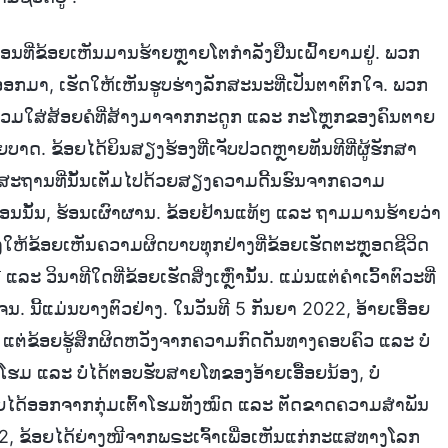
່ອນທີ່ຂ້ອຍເຫັນມານຮ້າຍຫຼາຍໂຕກຳລັງຢືນເຝົ້າຍາມຢູ່. ພວກ
້ອອກມາ, ເຮັດໃຫ້ເຫັນຮູບຮ່າງລັກສະນະທີ່ເປັນຕາຕົກໃຈ. ພວກ
, ສວມໃສ່ສ້ອຍຄໍທີ່ສ້າງມາຈາກກະດູກ ແລະ ກະໂຫຼກຂອງຄົນຕາຍ
. ຂ້ອຍໄດ້ຍິນສຽງຮ້ອງທີ່ເຈັບປວດຫຼາຍທັນທີທີ່ຜູ້ຮັກສາ
, ສະຖານທີ່ນັ້ນເຕັມໄປດ້ວຍສຽງຄວາມດີ້ນຮົນຈາກຄວາມ
ບ່ອນນັ້ນ, ຮ້ອນເຜົາຜານ. ຂ້ອຍຢ້ານແທ້ໆ ແລະ ຖາມມານຮ້າຍວ່າ
ແດງໃຫ້ຂ້ອຍເຫັນຄວາມຜິດບາບທຸກຢ່າງທີ່ຂ້ອຍເຮັດຕະຫຼອດຊີວິດ
ະ ວິນາທີໃດທີ່ຂ້ອຍເຮັດສິ່ງເຫຼົ່ານັ້ນ. ແມ່ນແຕ່ຄຳເວົ້າຕົວະທີ່
ດເຈນ. ນີ້ແມ່ນບາງຕົວຢ່າງ. ໃນວັນທີ 5 ກັນຍາ 2022, ອ້າຍເອື້ອຍ
, ແຕ່ຂ້ອຍຮູ້ສຶກຜິດຫວັງຈາກຄວາມກົດດັນທາງຄອບຄົວ ແລະ ບໍ່
າໂຮມ ແລະ ບໍ່ໄດ້ຕອບຮັບສາຍໂທຂອງອ້າຍເອື້ອຍນ້ອງ, ບໍ່
ຂ້ອຍໄດ້ອອກຈາກກຸ່ມເຕົ້າໂຮມທັງໝົດ ແລະ ຕັດຂາດຄວາມສຳພັນ
2, ຂ້ອຍໄດ້ຍ່າງໜີຈາກພຣະເຈົ້າເພື່ອເຫັນແກ່ກະແສທາງໂລກ