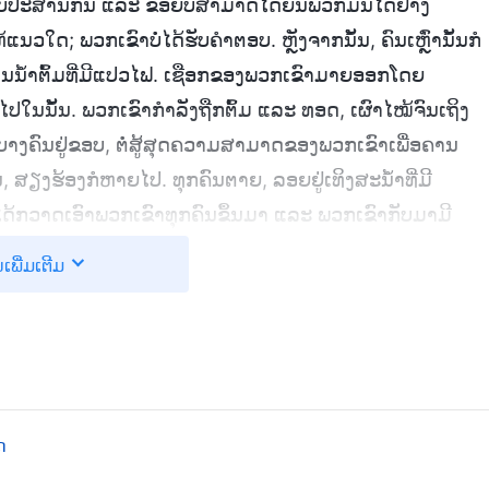
ທີ່ບໍ່ປະສານກັນ ແລະ ຂ້ອຍບໍ່ສາມາດໄດ້ຍິນພວກມັນໄດ້ຢ່າງ
ນວໃດ; ພວກເຂົາບໍ່ໄດ້ຮັບຄຳຕອບ. ຫຼັງຈາກນັ້ນ, ຄົນເຫຼົ່ານັ້ນກໍ
ນນໍ້າຕົ້ມທີ່ມີແປວໄຟ. ເຊືອກຂອງພວກເຂົາມາຍອອກໂດຍ
ໄປໃນນັ້ນ. ພວກເຂົາກຳລັງຖືກຕົ້ມ ແລະ ທອດ, ເຜົາໄໝ້ຈົນເຖິງ
າງຄົນຢູ່ຂອບ, ຕໍ່ສູ້ສຸດຄວາມສາມາດຂອງພວກເຂົາເພື່ອຄານ
ນ, ສຽງຮ້ອງກໍຫາຍໄປ. ທຸກຄົນຕາຍ, ລອຍຢູ່ເທິງສະນໍ້າທີ່ມີ
້ກວາດເອົາພວກເຂົາທຸກຄົນຂຶ້ນມາ ແລະ ພວກເຂົາກັບມາມີ
ນເພີ່ມເຕີມ
ົງໂທດດ້ວຍທຸກວິທີການສຳລັບການດູຖູກພໍ່ແມ່, ຜູ້ອາວຸໂສ ຫຼື ຄູ
້ຢູ່ຄໍ, ແຂນ ແລະ ຂາດ້ວຍໂສ້ທີ່ມີໜາມ. ພວກເຂົາຖືກຂ້ຽນຕີ
ກເຂົາໄຫຼລົງມາ. ພວກເຂົາດີ້ນຮົນ ແລະ ຮ້ອງອອກມາຍ້ອນຄວາມ
ງພວກເຂົາ ແລະ ໃຊ້ບາງຢ່າງທີ່ຄ້າຍຄືຄ້ອນຕີເພື່ອທຸບພວກເຂົາ
ດ
ລານັ້ນ ເຈົ້າບໍ່ໄດ້ຄິດຈະເຮັດບາບນີ້ບໍ?” ພວກເຂົາກັບໃຈ, ແຕ່
າຖືກທໍລະມານຈົນຕາຍ. ຫຼັງຈາກນັ້ນ, ພວກເຂົາກໍກັບມາມີຊີວິດ