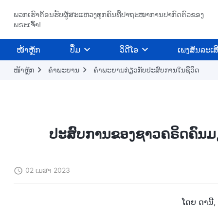
ພວກເຮົາຕ້ອນຮັບຜູ້ສະແຫວງທຸກຄົນທີ່ປາຖະໜາການປາກົດຕົວຂອງ
ພຣະເຈົ້າ!
​ໜ້າຫຼັກ
ປຶ້ມ
ວິ​ດີ​ໂອ
ເພງສັນລະເສ
ໜ້າຫຼັກ
ຄຳພະຍານ
ຄຳພະຍານກ່ຽວກັບປະສົບການໃນຊີວິດ
ປະສົບການຂອງຊາວຄຣິດຄົນມຽນ
02 ເມສາ 2023
ໂດຍ ດານີ