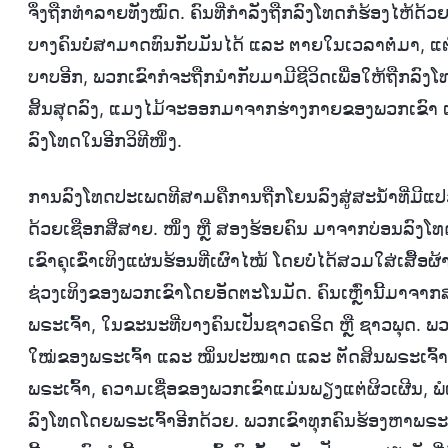
ຈຶ່ງຖືກທຳລາຍທັງໝົດ. ຄົນທີ່ກຳລັງຖືກລົງໂທດກໍຮ້ອງໄຫ້ດ
ບາງຄົນບໍ່ສາມາດທົນກັບມັນໄດ້ ແລະ ຕາຍໃນເວລາຕໍ່ມາ, ແ
ບາບອີກ, ພວກເຂົາກໍຈະຖືກນໍາກັບມາມີຊີວິດເພື່ອໃຫ້ຖືກລົງໂ
ສິ້ນສຸດລົງ, ແມງໄມ້ຈະອອກມາຈາກຮ່າງກາຍຂອງພວກເຂົາ ແ
ລົງໂທດໃນອີກວິທີໜຶ່ງ.
ການລົງໂທດປະເພດທີສາມຄືການຖືກໂຍນລົງສູ່ສະນໍ້າທີ່ມີແປ
ດ້ວຍເຊືອກສີ່ສາຍ. ໜຶ່ງ ຫຼື ສອງຮ້ອຍຄົນ ມາຈາກບ່ອນລົງໂ
ເຂົາຄຸເຂົ່າເທິງແຜ່ນຮ້ອນທີ່ເຜົາໄໝ້ ໂດຍບໍ່ໄດ້ສວມໃສ່ເສ
ຊ່ວງເທິງຂອງພວກເຂົາໂດຍອັດຕະໂນມັດ. ຄົນເຫຼົ່ານີ້ມາຈາກ
ພຣະເຈົ້າ, ໃນຂະນະທີ່ບາງຄົນເປັນຊາວຄຣິດ ຫຼື ຊາວພຸດ. 
ໃໝ່ຂອງພຣະເຈົ້າ ແລະ ໝິ່ນປະໝາດ ແລະ ຕັດສິນພຣະເຈົ້າ
ພຣະເຈົ້າ, ຄວາມເຊື່ອຂອງພວກເຂົາແມ່ນພຽງແຕ່ຜິວເຜີນ, ພໍເ
ລົງໂທດໂດຍພຣະເຈົ້າອີກດ້ວຍ. ພວກເຂົາທຸກຄົນຮ້ອງຫາພຣະເ