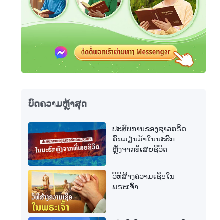
ບົດຄວາມຫຼ້າສຸດ
ປະສົບການຂອງຊາວຄຣິດ
ຄົນມຽນມ້າໃນນະຮົກ
ຫຼັງຈາກທີ່ເສຍຊີວິດ
ວິທີສ້າງຄວາມເຊື່ອໃນ
ພຣະເຈົ້າ