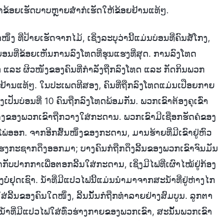
ຂ້ອຍເຮັດບາບຫຼາຍສໍ່າກໍເຮັດໃຫ້ຂ້ອຍຢ້ານແທ້ໆ.
 ທີ່ປ້າຍເຮັດຈາກໄມ້, ເຊິ່ງລະບຸວ່ານີ້ແມ່ນບ່ອນທີ່ຄົນສໍ້ໂກງ,
ບ່ອນທີ່ຂ້ອຍເຫັນການລົງໂທດທີ່ຮຸນແຮງທີ່ສຸດ. ການລົງໂທດ
ລະ ຜິວໜັງຂອງຄົນທີ່ກຳລັງຖືກລົງໂທດ ແລະ ກັດກິນພວກ
ຕາຢ້ານແທ້ໆ. ໃນປະເພດທີສອງ, ຄົນທີ່ຖືກລົງໂທດແມ່ນເປືອຍກາຍ
ປັນບ່ອນທີ່ 10 ຄົນຖືກລົງໂທດພ້ອມກັນ. ພວກເຂົາຕ້ອງຄຸເຂົ່າ
 ຄາງຂອງພວກເຂົາຖືກວາງໃສ່ກະດານ. ພວກເຂົາມີເຊືອກຮັດຄໍຂອງ
ໍໂພ່ອອກ. ຈາກອີກສົ້ນໜຶ່ງຂອງກະດານ, ມານຮ້າຍທີ່ມີເຂົາຢູ່ຫົວ
ແຮງກະຊາກດຶງອອກມາ; ບາງຄົນກໍຖືກດຶງລີ້ນຂອງພວກເຂົາຈົນມັນ
ກັບປາກກາເພື່ອຕອກລີ້ນໃສ່ກະດານ, ເຊິ່ງມີໄຟທີ່ເຜົາໄໝ້ຢູ່ກ້ອງ
ບໍ່ຢຸດເຊົາ. ນໍ້າທີ່ມີແປວໄຟນີ້ແມ່ນນໍາມາຈາກສະນໍ້າທີ່ຢູ່ຫ່າງໄກ
ສ່ລີ້ນຂອງຄົນໃດໜຶ່ງ, ລີ້ນນັ້ນກໍຖືກທຳລາຍຢ່າງສົມບູນ. ລູກຕາ
ນໍ້າທີ່ມີແປວໄຟໃສ່ທົ່ວຮ່າງກາຍຂອງພວກເຂົາ, ສະນັ້ນພວກເຂົາ