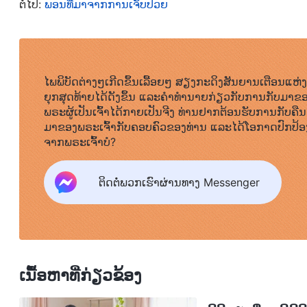
ຕໍ່ໄປ:
ພອນທີ່ມາຈາກການເຈັບປ່ວຍ
ແລະ ໄດ້ຮັບການລົງໂທດຖັດໄປ. ບາງຄົນຖືກຝັງທັງເປັນ. ພື້ນດິ
ໃນດິນ. ຄົນທີ່ຖືກລົງໂທດກໍຖືກດູດເຂົ້າໄປຊ້າໆ, ຈົມເຂົ້າໄ
ຫຼັງຈາກນັ້ນຂ້ອຍກໍຖືກພາໄປບ່ອນທີ່ຄົນຫຼິ້ນຊູ້ກຳລັງຖືກລົ
ໄພພິບັດຕ່າງໆເກີດຂຶ້ນເລື້ອຍໆ ສຽງກະດິງສັນຍານເຕືອນແຫ່ງ
ຍຸກສຸດທ້າຍໄດ້ດັງຂຶ້ນ ແລະຄໍາທໍານາຍກ່ຽວກັບການກັບມາຂ
ຄົນຖືກຍິງ ແລະ ຖືກຂ້າໂດຍລູກສອນ, ໃນຂະນະທີ່ຄົນອື່ນຖ
ພຣະຜູ້ເປັນເຈົ້າໄດ້ກາຍເປັນຈີງ ທ່ານຢາກຕ້ອນຮັບການກັບຄືນ
ທີ່ສຸດແລ້ວ, ບໍ່ມີຜູ້ໃດສາມາດຫຼົບໜີໄດ້ ແລະ ພວກເຂົາທຸກໆຄ
ມາຂອງພຣະເຈົ້າກັບຄອບຄົວຂອງທ່ານ ແລະໄດ້ໂອກາດປົກປ້ອ
ຈາກພຣະເຈົ້າບໍ?
ລົງໂທດຖັດໄປ.
ຕິດຕໍ່ພວກເຮົາຜ່ານທາງ Messenger
ຂ້ອຍເຫັນອີກບ່ອນໜຶ່ງ ທີ່ກຳລັງລົງໂທດຄົນທີ່ສໍ້ໂກງ ຫຼື ເຊື່ອງເຈ
ແຜນໃຫ້ຕົນເອງໄດ້ປຽບ ຫຼື ອິດສາຄົນອື່ນ. ມີຂົວລອຍທີ່ມີຊ
ຈະເຮັດໃຫ້ມີເລືອດອອກ, ແຕ່ພວກເຂົາຈະຕົກລົງຖ້າບໍ່ຈັບພວກ
ເຂົາບໍ່ຕົກ, ພວກເຂົາກໍຕ້ອງຜ່ານເຄື່ອງບົດຊີ້ນ ແລະ ຖືກບົດ
ເນື້ອຫາທີ່ກ່ຽວຂ້ອງ
ບາງຄົນກັງວົນກັບຮູບຮ່າງພາຍນອກແທ້ໆ, ເສຍເວລາຂອງພວກເ