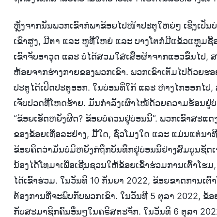
ຫຼັງຈາກນັ້ນພວກເຂົາກໍພາຂ້ອຍໄປໜ້າປະຕູໃຫຍ່ໆ ເຊິ່ງເປັນບ
ເຂົາສູງ, ມີຕາ ແລະ ຫູທີ່ໃຫຍ່ ແລະ ບາງໂຕກໍມີແຂ້ວແຫຼມຊີ
ເຂົາຈັບອາວຸດ ແລະ ບໍ່ໄດ້ສວມໃສ່ເສື້ອຜ້າຈາກແອວຂຶ້ນໄປ
ຫ້ອຍຈາກຮ່າງກາຍຂອງພວກເຂົາ. ພວກເຂົາເຕັມໄປດ້ວຍຮອຍບາດ
ປະຕູໄດ້ເປີດປະຕູອອກ. ໃນບ່ອນທີ່ໃກ້ ແລະ ຫ່າງໄກອອກໄປ
ເຈັບປວດທີ່ໂຫດຮ້າຍ. ມັນກຳລັງເຜົາໄໝ້ດ້ວຍຄວາມຮ້ອນຢູ່
“ຂ້ອຍເຮັດຫຍັງຜິດ? ຂ້ອຍບໍ່ຄວນຢູ່ບ່ອນນີ້”. ພວກເຂົາສະ
ຂອງຂ້ອຍເທື່ອລະຢ່າງ, ມື້ໃດ, ຊົ່ວໂມງໃດ ແລະ ແມ່ນແຕ່ນາທີ ແລ
ຂ້ອຍຄິດວ່າມັນບໍ່ມີຫຍັງກໍຖືກບັນທຶກຢູ່ບ່ອນນີ້ຢ່າງສົມບູນຊັ
ນ້ອງໄດ້ໂທມາເພື່ອເຊີນຊວນໃຫ້ຂ້ອຍເຂົ້າຮ່ວມການເຕົ້າໂຮມ
ໄດ້ເຂົ້າຮ່ວມ. ໃນວັນທີ 10 ກັນຍາ 2022, ຂ້ອຍຂາດການເຕົ້
ຕ້ອງການທີ່ຈະພົບກັບພວກເຂົາ. ໃນວັນທີ 5 ຕຸລາ 2022, 
ກັບສະມາຊິກຄົນອື່ນໆໃນຄຣິສຕະຈັກ. ໃນວັນທີ 6 ຕຸລາ 202