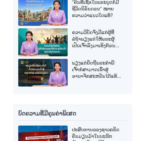
“ຄົນທີ່ເຊື່ອໃນພຣະບຸດກໍມີ
ຊີວິດນິລັນດອນ” ໝາຍ
ຄວາມວ່າແນວໃດແທ້?
ຄວາມວິບັດຈົ່ງມີແກ່ຜູ້ທີ່
ລໍຖ້າພຽງແຕ່ໃຫ້ພຣະຜູ້
ເປັນເຈົ້າລົງມາເທິງກ້ອນ
ເມກ
ພຽງແຕ່ຍຶດຖືພຣະຄຳພີ
ເຈົ້າກໍສາມາດເຂົ້າສູ່
ອານາຈັກສະຫວັນໄດ້ແທ້
ບໍ?
ບົດຄວາມທີ່ມີຄຸນຄ່າພິເສດ
ປະສົບການຂອງຊາວຄຣິດ
ຄົນມຽນມ້າໃນນະຮົກ