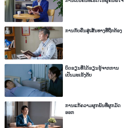
ການເປັນຄົນທີ່ເຮັດໃຫ້ຜູ້ຄົນພໍໃຈ
ເຫັນສິ່ງນີ້, ແຕ່ຈາກນັ້ນຂ້ອຍຄິດວ່າ: “ຂ້ອຍພຽງແຕ່
ພິຈາລະນາວຽກຂອງພວກເຮົາ ແລະ ຂ້ອຍບໍ່ສາມາດເຮັດ
ວຽກນີ້ໜັກເກີນໄປ”. ສະນັ້ນ, ຂ້ອຍບໍ່ໄດ້ຄິດຫຍັງຫຼາຍ. ໃນ
ການກັບຄືນສູ່ເສັ້ນທາງທີ່ຖືກຕ້ອງ
ລະຫວ່າງເວລານັ້ນເອງ, ຜູ້ນໍາຂອງຂ້ອຍໄດ້ສົນທະນາ ແລະ
ເປີດເຜີຍຂ້ອຍ, ເວົ້າວ່າຂ້ອຍໂອ້ອວດເກີນໄປ ແລະ ວ່າຂ້ອຍ
ມັກຄວບຄຸມຜູ້ຄົນ ແລະ ເຕືອນຂ້ອຍບໍ່ໃຫ້ຈ້ອງສາຍຕາຂອງ
ຂ້ອຍໃສ່ຄົນອື່ນໆ, ແຕ່ໃຫ້ທົບທວນຕົວເອງ ແລະ ປະຕິບັດ
ບົດຮຽນທີ່ໄດ້ຮຽນຮູ້ຈາກການ
ຄວາມຈິງເພື່ອແກ້ໄຂບັນຫາຕ່າງໆຂອງຕົວຂ້ອຍເອງ. ແຕ່
ເປັນມະເຮັງຕັບ
ຕອນນັ້ນ ຂ້ອຍບໍ່ເຂົ້າໃຈທຳມະຊາດຂອງຕົວຂ້ອຍເອງ. ຂ້ອຍ
ຮູ້ສຶກວ່າຂ້ອຍມີຄວາມຮັບຜິດຊອບແທ້ໆໃນວຽກຂອງຂ້ອຍ.
ຂ້ອຍພຽງແຕ່ຮັກສາການດໍາລົງຊີວິດຢູ່ໃນສະພາບທີ່ຕໍ່ຕ້ານ,
ການແກ້ຄວາມຜູກພັນທີ່ຜູກມັດ
ແຂງກະດ້າງແບບນັ້ນ ແລະ ຂ້ອຍກໍ່ບໍ່ສາມາດເຮັດວຽກໄດ້ດີ
ອອກ
ກັບບັນດາອ້າຍເອື້ອຍນ້ອງອີກຕໍ່ໄປ. ເມື່ອເວລາຜ່ານໄປ, ບັນ
ຫາຕ່າງໆຍັງສືບຕໍ່ຂະຫຍາຍຕົວຢູ່ໃນວຽກຂອງພວກເຮົາ,