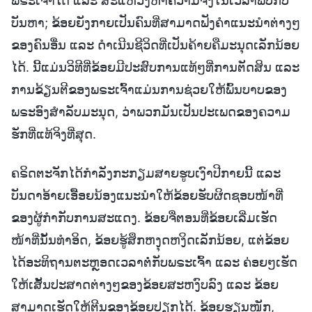
ພຣະເຈົ້າໄດ້ ແລະ ສະແຫວງຫາຄວາມຈິງໃນເວລາພົບກັບ
ບັນຫາ; ຂ້ອຍຍັງກາຍເປັນຄົນທີ່ສາມາດຟັງຄໍາແນະນໍາຕ່າງໆ
ຂອງຄົນອື່ນ ແລະ ດໍາເນີນຊີວິດທີ່ເປັນຄ້າຍຄືມະນຸດເລັກນ້ອຍ
ໄດ້. ນີ້ແມ່ນວິທີທີ່ຂ້ອຍມີປະສົບການແທ້ໆທີ່ການຕັດສິນ ແລະ
ການຂ້ຽນຕີຂອງພຣະເຈົ້າແມ່ນການຊ່ວຍໃຫ້ພົ້ນບາບຂອງ
ພຣະອົງສໍາລັບມະນຸດ, ວ່າພວກມັນເປັນປະເພດຂອງຄວາມ
ຮັກທີ່ແທ້ຈິງທີ່ສຸດ.
ຄຣິດຕະຈັກໄດ້ກໍາລັງກະກຽມສາຍຮູບເງົາປີກາຍນີ້ ແລະ
ບັນດາອ້າຍເອື້ອຍນ້ອງແນະນໍາໃຫ້ຂ້ອຍຮັບຜິດຊອບໜ້າທີ່
ຂອງຜູ້ກໍາກັບການສະແດງ. ຂ້ອຍຈື່ຕອນທີ່ຂ້ອຍເລີ່ມເຮັດ
ໜ້າທີ່ນັ້ນທໍາອິດ, ຂ້ອຍຮູ້ສຶກຫງຸດຫງິດເລັກນ້ອຍ, ແຕ່ຂ້ອຍ
ໄດ້ອະທິຖານຕະຫຼອດເວລາຕໍ່ກັບພຣະເຈົ້າ ແລະ ຄ່ອຍໆເຮັດ
ໃຫ້ເສັ້ນປະສາດຕ່າງໆຂອງຂ້ອຍສະຫງົບລົງ ແລະ ຂ້ອຍ
ສາມາດເຮັດໃຫ້ຕີນຂອງຂ້ອຍປຽກໄດ້. ຂ້ອຍຮຽນໜັກ,