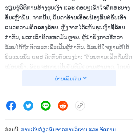
ຮຽນຮູ້ວິທີການສ້າງຮູບເງົາ ແລະ ຄ່ອຍໆເຂົ້າໃຈທັກສະບາງ
ອັນເຫຼົ່ານັ້ນ. ຈາກນັ້ນ, ບັນດາອ້າຍເອື້ອຍນ້ອງສືບຕໍ່ຮັບເອົາ
ແນວຄວາມຄິດຂອງຂ້ອຍ. ຫຼັງຈາກໄດ້ເຫັນຮູບເງົາທີ່ຂ້ອຍ
ກຳກັບ, ພວກເຂົາຄິດຮອດມັນຫຼາຍ. ຜູ້ນໍາຍັງກ່າວອີກວ່າ
ຂ້ອຍໄດ້ຖືກຕັດອອກເພື່ອເປັນຜູ້ກໍາກັບ. ຂ້ອຍດີໃຈຫຼາຍທີ່ໄດ້
ຍິນແນວນັ້ນ ແລະ ຄິດກັບຕົວເອງວ່າ: “ດ້ວຍການເຝິກຕື່ມອີກ
ໜ້ອຍໜຶ່ງ, ຂ້ອຍຈະກາຍເປັນຄົນທີ່ມີຄວາມສາມາດ, ໂດຍບໍ່
ຕ້ອງສົງໃສເລີຍ”. ເມື່ອເຮັດວຽກກັບບັນດາອ້າຍເອື້ອຍນ້ອງ
ອ່ານເພີ່ມເຕີມ
ຕັ້ງແຕ່ນັ້ນມາ, ຂ້ອຍບໍ່ໄດ້ຈຽມຕົວຄືກັບທີ່ຂ້ອຍເຄີຍເປັນ, ແຕ່
ໄດ້ເວົ້າດ້ວຍຄວາມໝັ້ນໃຈ ແລະ ຂ້ອຍກໍ່ຍົກຫົວຂອງຂ້ອຍຂຶ້ນ
ສູງ. ຂ້ອຍຍັງຕ້ອງການທີ່ຈະມີຄໍາເວົ້າສຸດທ້າຍໃນທຸກຢ່າງ
ແລະ ບໍ່ໄດ້ຄິດຫຍັງກ່ຽວກັບຄົນອື່ນເລີຍ. ເມື່ອມີຄົນສອບຖາມ
ຄວາມຄິດຂອງຂ້ອຍ ຫຼື ໃຫ້ຄໍາແນະນໍາອັນອື່ນ, ຂ້ອຍກໍ່ບໍ່ຍອມ
ກ່ອນນີ້:
ການເກັບກ່ຽວຜົນຈາກການລິຮານ ແລະ ຈັດການ
ແພ້, ບໍ່ອົດທົນ ແລະ ດູຖູກພວກເຂົາ. ຂ້ອຍຮູ້ສຶກວ່າຂ້ອຍໄດ້