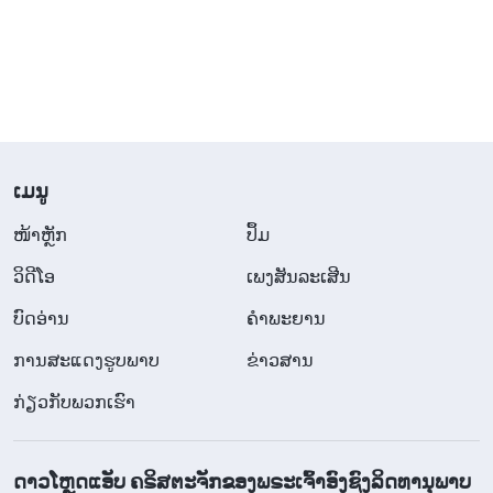
ຫຼັງຈາກໄລຍະໜຶ່ງ, ເນື່ອງຈາກຄວາມຄືບໜ້າໃນທີມຂອງ
ພວກເຮົາຊ້າຫຼາຍ, ຜູ້ນໍາໄດ້ຈັດແຈງໃຫ້ເອື້ອຍຫຼິວເຮັດວຽກ
ກັບຂ້ອຍ. ທຳອິດ ຂ້ອຍບໍ່ສາມາດຍອມຮັບມັນໄດ້. ຂ້ອຍຄິດ
ວ່າຜູ້ນໍາຕ້ອງສົງໃສຄວາມສາມາດຂອງຂ້ອຍ, ແຕ່ເນື່ອງຈາກ
ມັນໄດ້ຖືກຈັດແຈງໄວ້ແລ້ວ, ຂ້ອຍໄດ້ຮັບເອົາລູກປືນນັ້ນຢ່າງບໍ່
​ເມ​ນູ
ເຕັມໃຈ. ໃນການສົນທະນາວຽກຕັ້ງແຕ່ນັ້ນມາ, ຂ້ອຍພົບວ່າ
​ໜ້າຫຼັກ
ປຶ້ມ
ຜູ້ນໍາໄດ້ຂໍຄໍາແນະນໍາຈາກເອື້ອຍຫຼິວຢູ່ຕະຫຼອດເວລາ. ຂ້ອຍບໍ່
ວິ​ດີ​ໂອ
ເພງສັນລະເສີນ
ສະບາຍໃຈແທ້ໆ ແລະ ຮູ້ສຶກວ່າຜູ້ນຳບໍ່ໄດ້ຄິດຫຍັງຫຼາຍກັບ
ບົດອ່ານ
ຄຳພະຍານ
ຂ້ອຍ. ຂ້ອຍເລີ່ມບໍ່ພໍໃຈກັບລາວ. ແຕ່ຍິ່ງໄປກວ່ານັ້ນ, ຂ້ອຍຕໍ່
ການສະແດງຮູບພາບ
ຂ່າວສານ
ຕ້ານເອື້ອຍຫຼິວ. ຂ້ອຍບໍ່ສາມາດຮັບເອົາລາວໄດ້. ສະນັ້ນ ເມື່ອ
ໃດທີ່ພວກເຮົາສົນທະນາກ່ຽວກັບວຽກຂອງພວກເຮົາ, ຂ້ອຍ
ກ່ຽວກັບພວກເຮົາ
ພຽງແຕ່ນັ່ງຢູ່ບ່ອນນັ້ນກວດສາຍຕາໄປມາໃນຄວາມງຽບ. ຄັ້ງ
ໜຶ່ງ, ລາວພົບກັບບັນຫາບາງຢ່າງກັບວຽກຂອງທີມ ແລະ ໄດ້
ດາວໂຫຼດແອັບ ຄຣິສຕະຈັກຂອງພຣະເຈົ້າອົງຊົງລິດທານຸພາບ