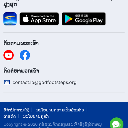
ໃຫ້ຄໍາແນະນໍາບາງຢ່າງທີ່ບັນດາອ້າຍເອື້ອຍນ້ອງຂອງພວກ
ສູງສຸດ
ເຮົາທຸກຄົນມັກແທ້ໆ, ແຕ່ຂ້ອຍບໍ່ມີຫຍັງເລີຍ. ຂ້ອຍປະຕິເສດ
ທີ່ຈະຮັບຟັງຄໍາແນະນໍາໃດໆຂອງລາວ. ເມື່ອທຸກຄົນຖາມຫາ
ຄວາມຄິດເຫັນຂອງຂ້ອຍ, ຂ້ອຍລະເບີດຄວາມໃຈຮ້າຍຂອງ
ຂ້ອຍ ແລະ ເວົ້າວ່າ: “ອັນໃດກໍ່ໄດ້”. ຈາກນັ້ນ ຜູ້ນຳໄດ້ຈັດການ
ຕິດຕາມພວກເຮົາ
ກັບຂ້ອຍ, ໂດຍເວົ້າວ່າຂ້ອຍບໍ່ໄດ້ສະໜັບສະໜູນວຽກຂອງ
ເຮືອນຂອງພຣະເຈົ້າ. ຕົວຈິງແລ້ວຂ້ອຍຮູ້ສຶກບໍ່ດີ ແລະ ຂ້ອຍຮູ້
ວ່າບໍ່ວ່າຈະເປັນອັນໃດກໍ່ຕາມ, ຂ້ອຍບໍ່ສາມາດສືບຕໍ່ສະແດງ
​ຕິດ​ຕໍ່​ຫາ​ພວກ​ເຮົາ
ຄວາມຜິດຫວັງຂອງຂ້ອຍອອກໄປໃນວຽກງານຂອງເຮືອນ
contact.lo@godfootsteps.org
ຂອງພຣະເຈົ້າໄດ້. ແຕ່ຂ້ອຍບໍ່ສາມາດກືນມັນໄດ້ແທ້ໆ. ຂ້ອຍ
ຄິດວ່າ: “ຖ້າເຈົ້າພຽງແຕ່ຟັງເອື້ອຍຫຼິວຕະຫຼອດເວລາ, ມີ
ຫຍັງທີ່ຈະຕ້ອງປຶກສາຫາລື?” ຂ້ອຍຄິດຢູ່ສະເໝີວ່າຂ້ອຍ
ຂໍ້ກຳນົດການໃຊ້
ນະໂຍບາຍຄວາມເປັນສ່ວນຕົວ
ຖືກຕ້ອງໃນທຸກໆຢ່າງ, ສະນັ້ນ ໃນການສົນທະນາວຽກສອງ
ເຄຣດິດ
ນະໂຍບາຍຄຸກກີ
ສາມຄັ້ງຕໍ່ໄປ ຂ້ອຍຍຶດຕິດກັບຄວາມຄິດເຫັນຂອງຂ້ອຍເອງ
Copyright © 2026
​ຄຣິສຕະຈັກຂອງພຣະເຈົ້າອົງຊົງລິດທານຸ