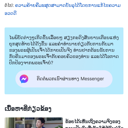
ຕໍ່ໄປ:
ຄວາມຄ້າຍຄືມະສຸດສາມາດບັນລຸໄດ້ໂດຍການແກ້ໄຂຄວາມ
ລື່ນກາຍພວກເຂົາໃນທຸກໆດ້ານ, ວ່າພວກເຂົາຄວນຈະເຮັດ
ອວດດີ
ໃນສິ່ງທີ່ຂ້ອຍເວົ້າແທນທີ່ຈະເຮັດໃຫ້ເກີດຄວາມວຸ່ນວາຍ.
ແລະໃນສາຍຕາຂອງຂ້ອຍ, ພວກເຂົາພຽງແຕ່ນໍາເອົາສິ່ງເລັກ
ນ້ອຍແທ້ໆທີ່ບໍ່ມີຄຸນຄ່າມາສົນທະນາ. ສະນັ້ນ ຂ້ອຍຈຶ່ງຖາມຢູ່
ໄພພິບັດຕ່າງໆເກີດຂຶ້ນເລື້ອຍໆ ສຽງກະດິງສັນຍານເຕືອນແຫ່ງ
ຕະຫຼອດເວລາວ່າ “ນີ້ແມ່ນຄຳຖາມຂອງຫຼັກການບໍ?” ເພື່ອ
ຍຸກສຸດທ້າຍໄດ້ດັງຂຶ້ນ ແລະຄໍາທໍານາຍກ່ຽວກັບການກັບມາ
ຂອງພຣະຜູ້ເປັນເຈົ້າໄດ້ກາຍເປັນຈີງ ທ່ານຢາກຕ້ອນຮັບການ
ປິດກັ້ນພວກເຂົາ. ຄັ້ງໜຶ່ງ, ເອື້ອຍຊັງ, ຕົວລະຄອນຫຼັກ, ໃຫ້
ກັບຄືນມາຂອງພຣະເຈົ້າກັບຄອບຄົວຂອງທ່ານ ແລະໄດ້ໂອກາດ
ຂ້ອຍເບິ່ງເຄື່ອງແຕ່ງໂຕທີ່ລາວເລືອກ. ຂ້ອຍຄິດວ່າ: “ເຈົ້າມີ
ປົກປ້ອງຈາກພຣະເຈົ້າບໍ?
ສາຍຕາໃນການເລືອກທີ່ເປັນບໍ່ໄດ້ເລື່ອງໄດ້ແນວໃດ?” ຂ້ອຍ
ຕິດຕໍ່ພວກເຮົາຜ່ານທາງ Messenger
ໃຫ້ລາວເລືອກໃໝ່ທັງໝົດ. ຂ້ອຍບໍ່ເອົາຕົວເລືອກເສື້ອຜ້າຂອງ
ລາວເລືອກຫຼາຍອັນ. ຂ້ອຍເຕັມໄປດ້ວຍຄວາມຄິດຂອງການ
ເປັນຜູ້ກຳກັບ, ສະນັ້ນ ຂ້ອຍຄິດວ່າຄວາມຮູ້ສຶກຂອງຂ້ອຍ
ຖືກຕ້ອງ ແລະ ພວກເຂົາຄວນຟັງຂ້ອຍ. ບັນດາອ້າຍເອື້ອຍ
ເນື້ອຫາທີ່ກ່ຽວຂ້ອງ
ນ້ອງຮູ້ສຶກຖືກຈໍາກັດໂດຍຂ້ອຍ ແລະ ບໍ່ຕ້ອງການໃຫ້ຄຳແນະ
ຂ້ອຍໄດ້ເຫັນເຖິງຄວາມຈິງຂອງ
ນຳຕ່າງໆອີກຕໍ່ໄປ. ຕົວຈິງແລ້ວ ຂ້ອຍຮູ້ສຶກບໍ່ດີເມື່ອຂ້ອຍໄດ້