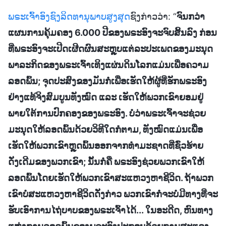
ພຣະເຈົ້າອົງຊົງລິດທານຸພາບສູງສຸດ
ຊົງກ່າວວ່າ: “
ຈົນກວ່າ
ແຜນການຄຸ້ມຄອງ 6.000 ປີຂອງພຣະອົງຈະຈົບສິ້ນລົງ ກ່ອນ
ທີ່ພຣະອົງຈະເປີດເຜີດຜົນສະຫຼຸບແຕ່ລະປະເພດຂອງມະນຸດ
ພາລະກິດຂອງພຣະເຈົ້າເທິງແຜ່ນດິນໂລກແມ່ນເພື່ອຄວາມ
ລອດພົ້ນ; ຈຸດປະສົງຂອງມັນກໍ່ເພື່ອເຮັດໃຫ້ຜູ້ທີ່ຮັກພຣະອົງ
ຢ່າງແທ້ຈິງສົມບູນທັງໝົດ ແລະ ເຮັດໃຫ້ພວກເຂົາຍອມຢູ່
ພາຍໃຕ້ການປົກຄອງຂອງພຣະອົງ. ບໍ່ວ່າພຣະເຈົ້າຈະຊ່ວຍ
ມະນຸດໃຫ້ລອດພົ້ນດ້ວຍວິທີໃດກໍຕາມ, ທັງໝົດແມ່ນເພື່ອ
ເຮັດໃຫ້ພວກເຂົາຫຼຸດພົ້ນອອກຈາກທຳມະຊາດທີ່ຊົ່ວຮ້າຍ
ດັ່ງເດີມຂອງພວກເຂົາ; ນັ້ນກໍ່ຄື ພຣະອົງຊ່ວຍພວກເຂົາໃຫ້
ລອດພົ້ນໂດຍເຮັດໃຫ້ພວກເຂົາສະແຫວງຫາຊີວິດ. ຖ້າພວກ
ເຂົາບໍ່ສະແຫວງຫາຊີວິດດັ່ງກ່າວ ພວກເຂົາກໍ່ຈະບໍ່ມີທາງທີ່ຈະ
ຮັບເອົາການໄຖ່ບາບຂອງພຣະເຈົ້າໄດ້... ໃນອະດີດ, ຫົນທາງ