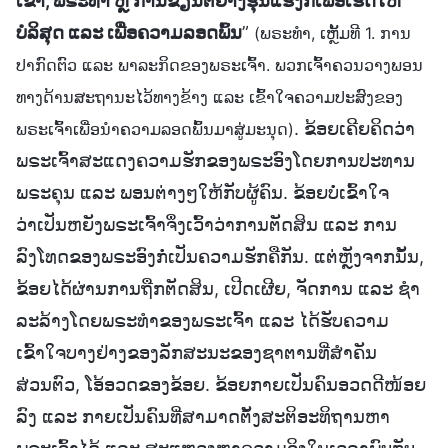
ເຂົາ, ພຣະທຳ ຫຼື ການຂ້ຽນຕີຢ່າງຮຸນແຮງກໍ່ເພື່ອເຮັດໃຫ້
ບໍລິສຸດ ແລະ ເພື່ອຄວາມລອດພົ້ນ
”
(ພຣະທຳ, ເຫຼັ້ມທີ 1. ການ
ປາກົດຕົວ ແລະ ພາລະກິດຂອງພຣະເຈົ້າ. ພວກເຈົ້າຄວນວາງພອນ
ທາງດ້ານສະຖານະໄວ້ທາງຂ້າງ ແລະ ເຂົ້າໃຈຄວາມປະສົງຂອງ
. ຂ້ອຍເຄີຍຄິດວ່າ
ພຣະເຈົ້າເພື່ອນໍາຄວາມລອດພົ້ນມາສູ່ມະນຸດ)
ພຣະເຈົ້າສະແດງຄວາມຮັກຂອງພຣະອົງໂດຍການປະທານ
ພຣະຄຸນ ແລະ ພອນຕ່າງໆໃຫ້ກັບຜູ້ຄົນ. ຂ້ອຍບໍ່ເຂົ້າໃຈ
ວ່າເປັນຫຍັງພຣະເຈົ້າຈຶ່ງເວົ້າວ່າການຕັດສິນ ແລະ ການ
ລົງໂທດຂອງພຣະອົງກໍ່ເປັນຄວາມຮັກຄືກັນ. ແຕ່ຫຼັງຈາກນັ້ນ,
ຂ້ອຍໄດ້ຜ່ານການຖືກຕັດສິນ, ເປີດເຜີຍ, ຈັດການ ແລະ ຊໍາ
ລະລ້າງໂດຍພຣະທໍາຂອງພຣະເຈົ້າ ແລະ ໄດ້ຮັບຄວາມ
ເຂົ້າໃຈບາງຢ່າງຂອງລັກສະນະຂອງຊາຕານທີ່ສໍາຄັນ
ສ່ວນຕົວ, ໂອ້ອວດຂອງຂ້ອຍ. ຂ້ອຍກາຍເປັນຄົນອວດດີໜ້ອຍ
ລົງ ແລະ ກາຍເປັນຄົນທີ່ສາມາດຕັ້ງສະຕິອະທິຖານຫາ