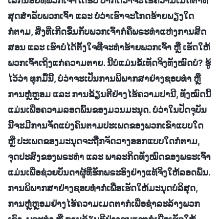
ເລັກນ້ອຍທີ່ພວກເຈົ້າໄດ້ຮັບ ປາກົດວ່າຈະໄຮ້ຄວາມເມດຕາທີ່
ສຸດສໍາລັບພວກເຈົ້າ ແລະ ບໍ່ວ່າເຮົາຈະໂກດຮ້າຍພຽງໃດ
ກໍຕາມ, ສິ່ງທີ່ເກີດຂຶ້ນກັບພວກເຈົ້າກໍ່ຄືພຣະທຳແຫ່ງການສິດ
ສອນ ແລະ ເຮົາບໍ່ໄດ້ຕັ້ງໃຈທີ່ຈະທຳຮ້າຍພວກເຈົ້າ ຫຼື ເຮັດໃຫ້
ພວກເຈົ້າເຖິງແກ່ຄວາມຕາຍ. ນີ້ບໍ່ແມ່ນຂໍ້ເທັດຈິງທັງໝົດບໍ? ຮູ້
ໄວ້ວ່າ ທຸກມື້ນີ້, ບໍ່ວ່າຈະເປັນການພິພາກສາຢ່າງຊອບທຳ ຫຼື
ການຫຼໍ່ຫຼອມ ແລະ ການຂ້ຽນຕີຢ່າງໄຮ້ຄວາມປານີ, ທັງໝົດນີ້
ແມ່ນເພື່ອຄວາມລອດພົ້ນຂອງມວນມະນຸດ. ບໍ່ວ່າໃນປັດຈຸບັນ
ນີ້ຈະມີການຈັດແບ່ງຄົນຕາມປະເພດຂອງພວກເຂົາແບບໃດ
ຫຼື ປະເພດຂອງມະນຸດຈະຖືກຈັດວາງອອກແບບໃດກໍຕາມ,
ຈຸດປະສົງຂອງພຣະທໍາ ແລະ ພາລະກິດທັງໝົດຂອງພຣະເຈົ້າ
ແມ່ນເພື່ອຊ່ວຍບັນດາຜູ້ທີ່ຮັກພຣະອົງຢ່າງແທ້ຈິງໃຫ້ລອດພົ້ນ.
ການພິພາກສາຢ່າງຊອບທຳກໍ່ເພື່ອເຮັດໃຫ້ມະນຸດບໍລິສຸດ,
ການຫຼໍ່ຫຼອມຢ່າງໄຮ້ຄວາມເມດຕາກໍ່ເພື່ອຊຳລະລ້າງພວກ