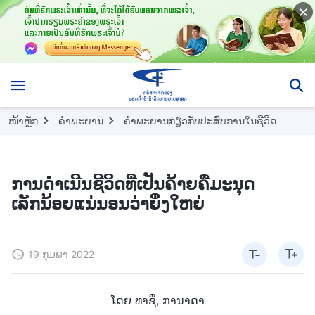
ໜ້າຫຼັກ
ຄຳພະຍານ
ຄຳພະຍານກ່ຽວກັບປະສົບການໃນຊີວິດ
ການດໍາເນີນຊີວິດທີ່ເປັນຄ້າຍຄືມະນຸດ
ເລັກນ້ອຍແນ່ນອນວ່າຍິ່ງໃຫຍ່
19 ກຸມພາ 2022
ໂດຍ ທາຊື່, ການາດາ