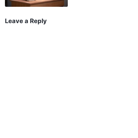
ເຊິ່ງກີດຂວາງຄວາມກ້າວໜ້າຂອງພວກເຮົາ.
Leave a Reply
ມື້ໜຶ່ງ, ຂ້ອຍໄດ້ຍິນຫົວໜ້າທີມທີ່ຂ້ອຍຮູ້ວ່າຖືກໄລ່ອອກຈາກ
ວຽກຍ້ອນການເຮັດໃຫ້ວຽກຊັກຊ້າຈາກຄວາມໂອ້ອວດ, ບໍ່
ສາມາດຍອມຮັບຄວາມຈິງ ແລະ ຈໍາກັດບັນດາອ້າຍເອື້ອຍ
ນ້ອງ. ນັ້ນເຮັດໃຫ້ຂ້ອຍຮູ້ສຶກຢ້ານໜ້ອຍໜຶ່ງ. ຂ້ອຍຮູ້ວ່າຂ້ອຍ
ປະພຶດຕົວຄືກັບຫົວໜ້າທີມຄົນນັ້ນ. ຂ້ອຍຄິດວ່າພຣະເຈົ້າໃຫ້
ຄໍາເຕືອນແກ່ຂ້ອຍ, ສະນັ້ນ ຂ້ອຍຕັດສິນໃຈວ່າຂ້ອຍບໍ່ສາມາດ
ສືບຕໍ່ຖິ້ມນໍ້າໜັກຂອງຂ້ອຍໄປແບບນັ້ນໄດ້. ແທນທີ່ຈະເປັນ
ແນວນັ້ນ, ຂ້ອຍຄວນຄວບຄຸມຕົວເອງ, ເວົ້າດ້ວຍຄວາມ
ກະລຸນາຫຼາຍຂຶ້ນ ແລະ ເຮັດສຸດຄວາມສາມາດເພື່ອສື່ສານ
ແລະ ສົນທະນາວຽກກັບຄົນອື່ນ. ແຕ່ຂ້ອຍຍັງບໍ່ເຂົ້າໃຈ
ທຳມະຊາດຂອງຕົວຂ້ອຍເອງ, ສະນັ້ນ ຂ້ອຍບໍ່ໄດ້ຊອກຫາ
ຄວາມຈິງເພື່ອແກ້ໄຂມັນ.