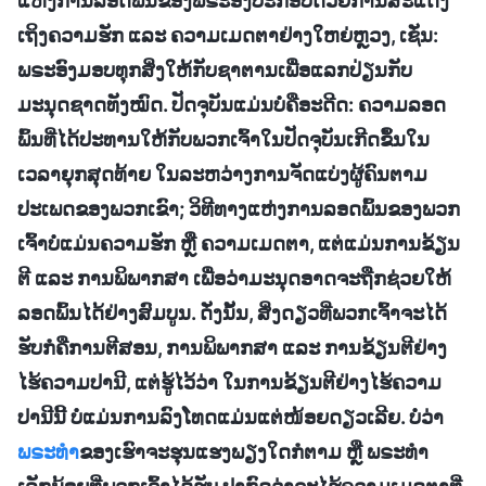
ແຫ່ງການລອດພົ້ນຂອງພຣະອົງປະກອບດ້ວຍການສະແດງ
ເຖິງຄວາມຮັກ ແລະ ຄວາມເມດຕາຢ່າງໃຫຍ່ຫຼວງ, ເຊັ່ນ:
ພຣະອົງມອບທຸກສິ່ງໃຫ້ກັບຊາຕານເພື່ອແລກປ່ຽນກັບ
ມະນຸດຊາດທັງໝົດ. ປັດຈຸບັນແມ່ນບໍ່ຄືອະດີດ: ຄວາມລອດ
ພົ້ນທີ່ໄດ້ປະທານໃຫ້ກັບພວກເຈົ້າໃນປັດຈຸບັນເກີດຂຶ້ນໃນ
ເວລາຍຸກສຸດທ້າຍ ໃນລະຫວ່າງການຈັດແບ່ງຜູ້ຄົນຕາມ
ປະເພດຂອງພວກເຂົາ; ວິທີທາງແຫ່ງການລອດພົ້ນຂອງພວກ
ເຈົ້າບໍ່ແມ່ນຄວາມຮັກ ຫຼື ຄວາມເມດຕາ, ແຕ່ແມ່ນການຂ້ຽນ
ຕີ ແລະ ການພິພາກສາ ເພື່ອວ່າມະນຸດອາດຈະຖືກຊ່ວຍໃຫ້
ລອດພົ້ນໄດ້ຢ່າງສົມບູນ. ດັ່ງນັ້ນ, ສິ່ງດຽວທີ່ພວກເຈົ້າຈະໄດ້
ຮັບກໍຄືການຕີສອນ, ການພິພາກສາ ແລະ ການຂ້ຽນຕີຢ່າງ
ໄຮ້ຄວາມປານີ, ແຕ່ຮູ້ໄວ້ວ່າ ໃນການຂ້ຽນຕີຢ່າງໄຮ້ຄວາມ
ປານີນີ້ ບໍ່ແມ່ນການລົງໂທດແມ່ນແຕ່ໜ້ອຍດຽວເລີຍ. ບໍ່ວ່າ
ພຣະທຳ
ຂອງເຮົາຈະຮຸນແຮງພຽງໃດກໍຕາມ ຫຼື ພຣະທໍາ