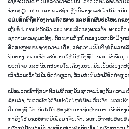
ເຊື່ອຈະໄດ້ຮັບ!” ເມື່ອລາວເວົ້າແບບນີ້, ລາວໄດ້ຕົບຂ້ອຍທົ່
ຂ້ອຍຄຽດແຄ້ນ ແລະ ພຣະທຳເຫຼົ່ານີ້ຂອງພຣະເຈົ້າໄດ້ປາກົດ
ແມ່ນສິດທີ່ຖືກຕ້ອງຕາມກົດໝາຍ ແລະ ສິດຜົນປະໂຫຍດຂອງປະຊາ
ເຫຼັ້ມທີ 1. ການປາກົດຕົວ ແລະ ພາລະກິດຂອງພຣະເຈົ້າ. ພາລະກິດ 
ຊາຕານຄວບຄຸມແທ້ໆ. ກົດໝາຍທັງໝົດຂອງພວກເຂົາມີຈຸດປະ
ອິດສະຫຼະພາບທາງຄວາມເຊື່ອ, ແຕ່ຄວາມເປັນຈິງກໍ່ຄືພວກເຂົາບ
ຖືກຕ້ອງ. ພວກເຂົາຈະບໍ່ຍອມໃຫ້ມີຫຍັງທີ່ດີ. ພວກເຂົາຈັບກ
ພວກໂຈນ ແລະ ອັນຕະພານໃນເຄື່ອງແບບ. ມັນເປັນເລື່ອງຕະຫຼ
ເອົາຂ້ອຍເຂົ້າໄປໃນລົດຕໍາຫຼວດ, ຂ້ອຍກໍ່ເຫັນວ່າມີລົດຕໍາຫຼ
ເມື່ອພວກເຮົາຖືກພາຕົວໄປທີ່ກອງບັນຊາການປ້ອງກັນຄວາມໝັ້ນ
ຂ້ອຍວ່າ, “ພວກເຮົາໄດ້ຈັບປາໂຕໃຫຍ່ພ້ອມກັບເຈົ້າ. ພວກເຮົາຮູ
ປົກຄອງທີ່ເຈົ້າເຄີຍໄປໃນສອງສາມອາທິດຜ່ານມາ. ເຈົ້າຕ້ອງເປັ
ກໍາລັງໃຫຍ່ຂະໜາດນີ້ເພື່ອມາຈັບເຈົ້າ. ພວກເຮົາຈະບໍ່ສອບສວນເ
ພຽງແຕ່ຢ້ານວ່າມັນຈະໜັກໜ່ວງສຳລັບເຈົ້າ!” ພຽງແຕ່ຕອນນັ້ນເ