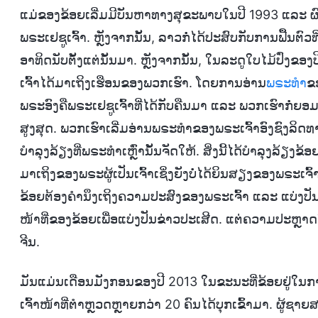
ແມ່ຂອງຂ້ອຍເລີ່ມມີບັນຫາທາງສຸຂະພາບໃນປີ 1993 ແລະ ຜົ
ພຣະເຢຊູເຈົ້າ. ຫຼັງຈາກນັ້ນ, ລາວກໍ່ໄດ້ປະສົບກັບການຟື້ນຕ
ອາທິດນັບຕັ້ງແຕ່ນັ້ນມາ. ຫຼັງຈາກນັ້ນ, ໃນລະດູໃບໄມ້ປົ່ງຂອ
ເຈົ້າໄດ້ມາເຖິງເຮືອນຂອງພວກເຮົາ. ໂດຍການອ່ານ
ພຣະທຳ
ຂ
ພຣະອົງຄືພຣະເຢຊູເຈົ້າທີ່ໄດ້ກັບຄືນມາ ແລະ ພວກເຮົາກໍ່ຍ
ສູງສຸດ. ພວກເຮົາເລີ່ມອ່ານພຣະທຳຂອງພຣະເຈົ້າອົງຊົງລິດທ
ບຳລຸງລ້ຽງທີ່ພຣະທຳເຫຼົ່ານັ້ນຈັດໃຫ້. ສິ່ງນີ້ໄດ້ບຳລຸງລ້
ມາເຖິງຂອງພຣະຜູ້ເປັນເຈົ້າເຊິ່ງຍັງບໍ່ໄດ້ຍິນສຽງຂອງພຣະເຈົ້າ
ຂ້ອຍຕ້ອງຄຳນຶງເຖິງຄວາມປະສົງຂອງພຣະເຈົ້າ ແລະ ແບ່ງປັນຂ່
ໜ້າທີ່ຂອງຂ້ອຍເພື່ອແບ່ງປັນຂ່າວປະເສີດ. ແຕ່ຄວາມປະຫຼາດ
ຈີນ.
ມັນແມ່ນເດືອນມັງກອນຂອງປີ 2013 ໃນຂະນະທີ່ຂ້ອຍຢູ່ໃນການເ
ເຈົ້າໜ້າທີ່ຕໍາຫຼວດຫຼາຍກວ່າ 20 ຄົນໄດ້ບຸກເຂົ້າມາ. ຜູ້ຊ