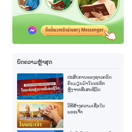
ບົດຄວາມຫຼ້າສຸດ
ປະສົບການຂອງຊາວຄຣິດ
ຄົນມຽນມ້າໃນນະຮົກ
ຫຼັງຈາກທີ່ເສຍຊີວິດ
ວິທີສ້າງຄວາມເຊື່ອໃນ
ພຣະເຈົ້າ