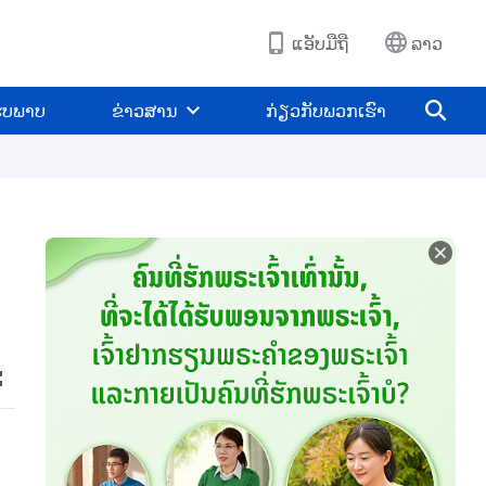
ແອັບມືຖື
ລາວ
ູບພາບ
ຂ່າວສານ
ກ່ຽວກັບພວກເຮົາ