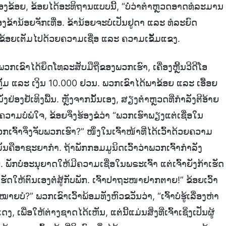
ອງຂ້ອຍ, ຂ້ອຍໄດ້ອະທິຖານແບບນີ້, “ບໍ່ວ່າຕຳຫຼວດອາດທໍລະມານ
ຂ້ານ້ອຍຈັກເທື່ອ. ຂ້ານ້ອຍຈະບໍ່ເປັນຢູດາ ແລະ ທໍລະຍົດ
ານ. ຂ້ອຍເຕັມໄປດ້ວຍຄວາມເຊື່ອ ແລະ ຄວາມເຂັ້ມແຂງ.
 ພວກເຂົາໄດ້ຍຶດໂທລະສັບມືຖືຂອງພວກເຮົາ, ເຄື່ອງຫຼີ້ນວີດີໂອ
ັ້ມ ແລະ ເງິນ 10.000 ຢວນ. ພວກເຂົາໄດ້ພາຂ້ອຍ ແລະ ເອື້ອຍ
ຢ່ອງຢໍ້ເທິງພື້ນ. ຫຼັງຈາກນັ້ນເອງ, ສຽງຕຳຫຼວດທີ່ກຳລັງຕີອ້າຍ
ວາມບໍ່ພໍໃຈ, ຂ້ອຍຈຶ່ງຮ້ອງຂໍວ່າ “ພວກເຮົາພຽງແຕ່ເຊື່ອໃນ
ເຈົ້າຈຶ່ງຈັບພວກເຮົາ?” ໜຶ່ງໃນເຈົ້າໜ້າທີ່ໄດ້ເວົ້າດ້ວຍຄວາມ
ຄືອາຊະຍາກຳ. ຖ້າພັກກອມມູນິດເວົ້າວ່າພວກເຈົ້າກໍາລັງ
ພັກບໍ່ອະນຸຍາດໃຫ້ມີຄວາມເຊື່ອໃນພຣະເຈົ້າ ແຕ່ເຈົ້າຍັງກ້າເຮັດ
ເຮັດໃຫ້ຕົນເອງຕໍ່ສູ້ກັບພັກ. ເຈົ້າປາຖະໜາຢາກຕາຍ!” ຂ້ອຍເວົ້າ
ໍ?” ພວກເຂົາເວົ້າພ້ອມທັງຫົວຂວັນວ່າ, “ເຈົ້າບໍ່ຮູ້ເລື່ອງຫ່າ
່ອໃຫ້ຕ່າງຊາດໄດ້ເຫັນ, ແຕ່ນີ້ແມ່ນສິ່ງທີ່ເຈົ້າເຊິ່ງເປັນຜູ້