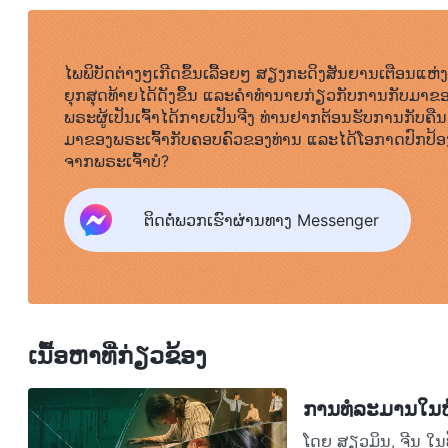
ເຖິງແມ່ນວ່າພວກມັນຖືກກະແຈມືຮັດຕິດໃນລາງໂລຫະທີ່ສູງສໍ່າແ
ໃນອີກບໍ່ດົນຂາຂອງຂ້ອຍກໍ່ເລີ່ມເຈັບ. ພວກເຂົາບໍ່ຍອມໃຫ້ຂ
ໄພພິບັດຕ່າງໆເກີດຂຶ້ນເລື້ອຍໆ ສຽງກະດິງສັນຍານເຕືອນແຫ່ງ
ເລີ່ມຫຼັບ, ຕຳຫຼວດຈະຕົບໂຕະ, ເຕະຕັ່ງ ຫຼື ຕີລາງໂລຫະ. ຖ້າບໍ
ຍຸກສຸດທ້າຍໄດ້ດັງຂຶ້ນ ແລະຄໍາທໍານາຍກ່ຽວກັບການກັບມາຂ
ທຸກຮູບແບບເພື່ອເຮັດໃຫ້ຂ້ອຍຢ້ານ. ສິ່ງນີ້ເຮັດໃຫ້ຂ້ອຍຕົ
ພຣະຜູ້ເປັນເຈົ້າໄດ້ກາຍເປັນຈີງ ທ່ານຢາກຕ້ອນຮັບການກັບຄືນ
ມາຂອງພຣະເຈົ້າກັບຄອບຄົວຂອງທ່ານ ແລະໄດ້ໂອກາດປົກປ້ອ
ສະຫງົບໄດ້ໃນຊ່ວງເວລາໃດໜຶ່ງ. ຂ້ອຍໄດ້ອະທິຖານຢ່າງງຽບໆ ແ
ຈາກພຣະເຈົ້າບໍ?
ເຖິງສິ່ງນີ້ໃນພຣະທຳຂອງພຣະເຈົ້າອົງຊົງລິດທານຸພາບສູງສຸດ:
ອົດກັ້ນຕໍ່ຄວາມອັບອາຍຂາຍໜ້າເພື່ອຄວາມຈິງ ແລະ ເພື່ອທີ່ຈະ
ຕິດຕໍ່ພວກເຮົາຜ່ານທາງ Messenger
ຂຶ້ນ. ນີ້ແມ່ນສິ່ງທີ່ເຈົ້າຄວນເຮັດ
”
(ພຣະທຳ, ເຫຼັ້ມທີ 1. ການປາ
. ພຣະທຳຂອງພຣະເ
ເພິ່ນກ່ຽວກັບການຕີສອນ ແລະ ການພິພາກສາ)
ຫຍັງກໍ່ຕາມ ກໍ່ຄຸ້ມຄ່າທີ່ຈະໄດ້ຮັບຄວາມຈິງ ແລະ ຂ້ອຍຕ້ອງຍຶດໝ
ຈະຢືນເປັນພະຍານ ແລະ ເຮັດໃຫ້ຊາຕານອັບອາຍ.
ເນື້ອຫາທີ່ກ່ຽວຂ້ອງ
ໃນຕອນເຊົ້າມື້ຕໍ່ມາ, ເຈົ້າໜ້າທີ່ຫົກ ຫຼື ເຈັດຄົນໄດ້ມາຖ
ການທໍລະມານໃນ
ເປັນຜູ້ນຳຂັ້ນເທິງ. ພວກເຂົາຕົບຂ້ອຍຢ່າງໂຫດຮ້າຍເມື່ອຂ້ອ
ໂດຍ ສຽວມິນ, ຈີນ ໃນ