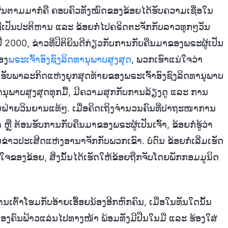
ນຕາມມາກໍ່ຄື ຄອບຄົວທັງໝົດຂອງຂ້ອຍໄດ້ຮັບຄວາມເຊື່ອໃນ
ົວທີ່ເປັນປະຕິຫານ ແລະ ຂ້ອຍກໍ່ໄປຄຣິດຕະຈັກກັບລາວທຸກໆວັນ
ງປີ 2000, ຂ່າວທີ່ປິຕິຍິນດີກ່ຽວກັບການກັບຄືນມາຂອງພຣະຜູ້ເປັນ
ອງ
ພຣະເຈົ້າອົງຊົງລິດທານຸພາບສູງສຸດ
, ພວກເຮົາແນ່ໃຈວ່າ
ອມຮັບພາລະກິດແຫ່ງຍຸກສຸດທ້າຍຂອງພຣະເຈົ້າອົງຊົງລິດທານຸພາບ
ານຸພາບສູງສຸດທຸກມື້, ມີຄວາມສຸກກັບການລ້ຽງດູ ແລະ ການ
ຽງຂ້ອຍຝ່າຍວິນຍານແທ້ໆ. ເມື່ອຄິດເຖິງຈຳນວນຄົນທີ່ປາຖະໜາການ
 ຫຼື ຕ້ອນຮັບການກັບຄືນມາຂອງພຣະຜູ້ເປັນເຈົ້າ, ຂ້ອຍກໍ່ຮູ້ວ່າ
າວປະເສີດແຫ່ງອານາຈັກກັບພວກເຂົາ. ບໍ່ດົນ ຂ້ອຍກໍ່ເລີ່ມເຮັດ
ໃຈຂອງຂ້ອຍ, ສິ່ງນັ້ນໄດ້ເຮັດໃຫ້ຂ້ອຍຖືກຈັບໂດຍພັກກອມມູນິດ
ຕົ້າໂຮມກັບອ້າຍເອື້ອຍນ້ອງອີກຫົກຄົນ, ເມື່ອໃນທັນໃດນັ້ນ
າຍສອງຄົນຟ້າວແລ່ນໄປທາງໜ້າ ພ້ອມທັງມີປືນໃນມື ແລະ ຮ້ອງໃສ່