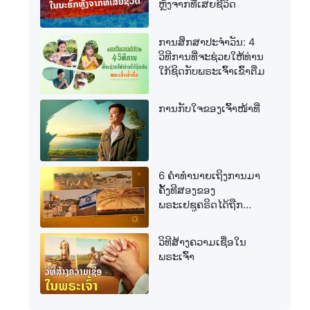
ຫຼັງຈາກທີ່ເສຍຊີວິດ
ການສຶກສາປະຈໍາວັນ: 4
ວິທີການທີ່ຈະຊ່ວຍໃຫ້ທ່ານ
ໃກ້ຊິດກັບພຣະເຈົ້າເຂົ້າຕື່ມ
ການກັບໃຈຂອງເຈົ້າໜ້າທີ່
6 ຄຳທຳນາຍເຖິງການມາ
ຄັ້ງທີສອງຂອງ
ພຣະເຢຊູຄຣິດໄດ້ຖືກ
ສຳເລັດແລ້ວ
ວິທີສ້າງຄວາມເຊື່ອໃນ
ພຣະເຈົ້າ