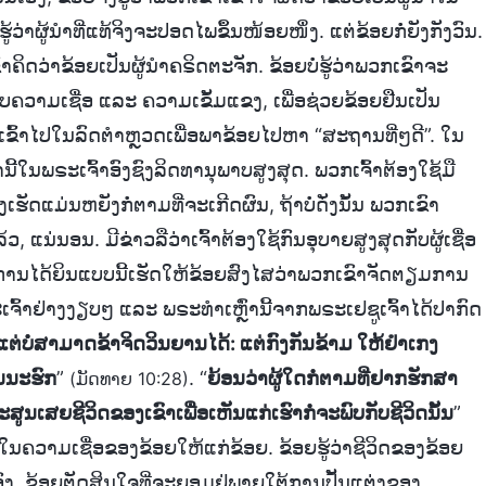
ວ່າຜູ້ນໍາທີ່ແທ້ຈິງຈະປອດໄພຂຶ້ນໜ້ອຍໜຶ່ງ. ແຕ່ຂ້ອຍກໍ່ຍັງກັງວົນ.
ຄິດວ່າຂ້ອຍເປັນຜູ້ນໍາຄຣິດຕະຈັກ. ຂ້ອຍບໍ່ຮູ້ວ່າພວກເຂົາຈະ
ຄວາມເຊື່ອ ແລະ ຄວາມເຂັ້ມແຂງ, ເພື່ອຊ່ວຍຂ້ອຍຢືນເປັນ
ເຂົ້າໄປໃນລົດຕໍາຫຼວດເພື່ອພາຂ້ອຍໄປຫາ “ສະຖານທີ່ໆດີ”. ໃນ
ຫຼົ່ານີ້ໃນພຣະເຈົ້າອົງຊົງລິດທານຸພາບສູງສຸດ. ພວກເຈົ້າຕ້ອງໃຊ້ມື
ຮັດແມ່ນຫຍັງກໍ່ຕາມທີ່ຈະເກີດຜົນ, ຖ້າບໍ່ດັ່ງນັ້ນ ພວກເຂົາ
້ວ, ແນ່ນອນ. ມີຂ່າວລືວ່າເຈົ້າຕ້ອງໃຊ້ກົນອຸບາຍສູງສຸດກັບຜູ້ເຊື່ອ
ນີ້”. ການໄດ້ຍິນແບບນີ້ເຮັດໃຫ້ຂ້ອຍສົງໄສວ່າພວກເຂົາຈັດຕຽມການ
້າຢ່າງງຽບໆ ແລະ ພຣະທຳເຫຼົ່ານີ້ຈາກພຣະເຢຊູເຈົ້າໄດ້ປາກົດ
 ແຕ່ບໍ່ສາມາດຂ້າຈິດວິນຍານໄດ້: ແຕ່ກົງກັນຂ້າມ ໃຫ້ຢຳເກງ
ນນະຮົກ
”
. “
ຍ້ອນວ່າຜູ້ໃດກໍ່ຕາມທີ່ຢາກຮັກສາ
(ມັດທາຍ 10:28)
ຈະສູນເສຍຊີວິດຂອງເຂົາເພື່ອເຫັນແກ່ເຮົາກໍ່ຈະພົບກັບຊີວິດນັ້ນ
”
ຄວາມເຊື່ອຂອງຂ້ອຍໃຫ້ແກ່ຂ້ອຍ. ຂ້ອຍຮູ້ວ່າຊີວິດຂອງຂ້ອຍ
ົງ. ຂ້ອຍຕັດສິນໃຈທີ່ຈະຍອມຢູ່ພາຍໃຕ້ການປັ້ນແຕ່ງຂອງ