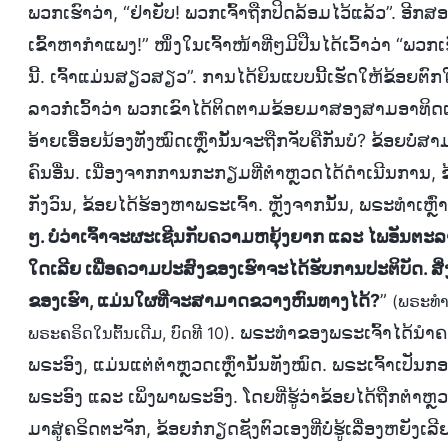
ພວກເຮົາວ່າ, “ຢ່າຍັບ! ພວກເຈົ້າຖືກປິດລ້ອມໄວ້ແລ້ວ”. ອີກ
ເຂົ້າຫາກຳແພງ!” ໜຶ່ງໃນເຈົ້າໜ້າທີ່ໆມີປືນໄດ້ເວົ້າວ່າ 
ນີ້. ເຈົ້າແມ່ນສຽວສຽວ”. ການໄດ້ຍິນແບບນີ້ເຮັດໃຫ້ຂ້ອຍ
ລາວກໍ່ເວົ້າວ່າ ພວກເຂົາໄດ້ຕິດຕາມຂ້ອຍມາສອງສາມອາທິດແລ້ວ
ອ້າຍເອື້ອຍນ້ອງທັງໝົດເຫຼົ່ານັ້ນຈະຖືກຈັບຄືກັນບໍ? ຂ້ອຍບໍ
ຄົນອື່ນ. ເນື່ອງຈາກການກະກຽມທີ່ຕໍາຫຼວດໄດ້ດຳເນີນການ, ຂ
ກັງວົນ, ຂ້ອຍໄດ້ຮ້ອງຫາພຣະເຈົ້າ. ຫຼັງຈາກນັ້ນ, ພຣະທຳເຫຼົ
ໆ. ບໍ່ວ່າເຈົ້າຈະຜະເຊີນກັບຄວາມຫຍຸ້ງຍາກ ແລະ ໄພອັນຕະລາຍຫຼ
ໃດເລີຍ ເພື່ອຄວາມປະສົງຂອງເຮົາຈະໄດ້ຮັບການປະຕິບັດ. ສິ່ງນ
ຂອງເຮົາ, ແມ່ນໃຜທີ່ຈະສາມາດຂວາງຫົນທາງໄດ້?
”
(ພຣະທຳ,
. ພຣະທຳຂອງພຣະເຈົ້າໄດ້ນໍາຄວ
ພຣະຄຣິດໃນຕົ້ນເດີມ, ບົດທີ 10)
ພຣະອົງ, ແມ່ນແຕ່ຕຳຫຼວດເຫຼົ່ານັ້ນທັງໝົດ. ພຣະເຈົ້າເປັ
ພຣະອົງ ແລະ ເພິ່ງພາພຣະອົງ. ໂດຍທີ່ຮູ້ວ່າຂ້ອຍໄດ້ຖືກຕໍາ
ມາສູ່ຄຣິດຕະຈັກ, ຂ້ອຍກໍ່ກຽດຊັງຕົວເອງທີ່ບໍ່ຮູ້ເລື່ອງຫຍັງເລ