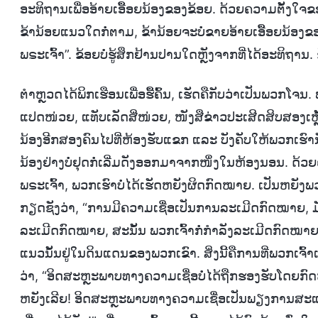
ອະທິຖານເພື່ອອ້າຍເອື້ອຍນ້ອງຂອງຂ້ອຍ. ດ້ວຍຄວາມຕັ້ງໃຈຂ
ຂ້ານ້ອຍແນວໃດກໍ່ຕາມ, ຂ້ານ້ອຍຈະບໍ່ຂາຍອ້າຍເອື້ອຍນ້ອງຂອງ
ພຣະເຈົ້າ”. ຂ້ອຍບໍ່ຮູ້ສຶກຢ້ານປານໃດຫຼັງຈາກທີ່ໄດ້ອະທິຖ
ຕຳຫຼວດໄດ້ພິກເຮືອນເພື່ອຮື້ຄົ້ນ, ເຮັດຄືກັບວ່າເປັນພວກໂຈນ.
ແປດໜ່ວຍ, ແທັບເລັດສີ່ໜ່ວຍ, ໜັງສືຂ່າວປະເສີດສິບສອງເຫຼ
ນ້ອງອີກສອງຄົນໄປທີ່ຫ້ອງຮັບແຂກ ແລະ ບັງຄັບໃຫ້ພວກເຮົານັ່ງ
ນ້ອງຢ່າງບໍ່ຢຸດກໍ່ເລີ່ມດັງອອກມາຈາກໜຶ່ງໃນຫ້ອງນອນ. ດ້ວຍຄ
ພຣະເຈົ້າ, ພວກເຮົາບໍ່ໄດ້ເຮັດຫຍັງຜິດກົດໝາຍ. ເປັນຫຍັງພວກ
ກຽດຊັງວ່າ, “ການມີຄວາມເຊື່ອເປັນການລະເມີດກົດໝາຍ, ມັນ
ລະເມີດກົດໝາຍ, ສະນັ້ນ ພວກເຈົ້າກໍ່ກໍາລັງລະເມີດກົດໝາຍ. 
ແນວນັ້ນຢູ່ໃນດິນແດນຂອງພວກເຂົາ. ສິ່ງນີ້ຄືການທີ່ພວກເຈົ້າ
ວ່າ, “ອິດສະຫຼະພາບທາງຄວາມເຊື່ອບໍ່ໄດ້ຖືກຮອງຮັບໂດຍກົດໝາຍບ
ຫຍັງເລີຍ! ອິດສະຫຼະພາບທາງຄວາມເຊື່ອເປັນພຽງການສະແດງ, ເພື