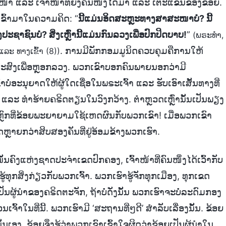
ວໃບໜ້າ ແລະ ເຈົ້າໜ້າທີ່ຍິງຄົນໜຶ່ງໄດ້ມາ ແລະ ເຕະແຂນຂອງຂ້ອຍ.
ເຂົ້າມາໃນຄວາມຄິດ: “
ນີ້ແມ່ນອິດສະຫຼະທາງສາສະໜາບໍ? ນີ້
ຊົນບໍ? ສິ່ງເຫຼົ່ານີ້ແມ່ນກົນລວງເພື່ອປົກປິດບາບ!
”
(ພຣະທຳ,
. ການມີພັກກອມມູນິດຄວບຄຸມຄືການໃຫ້
ແລະ ທາງເຂົ້າ (8))
ສົງເພື່ອຫຼອກລວງ. ພວກເຂົາບອກຄົນພາຍນອກວ່າມີ
ໍ່ອະນຸຍາດໃຫ້ຜູ້ໃດເຊື່ອໃນພຣະເຈົ້າ ແລະ ຮັບເອົາເສັ້ນທາງທີ່
ຸມ ແລະ ທຳຮ້າຍຄຣິດຕຽນໃນວົງກວ້າງ. ຕຳຫຼວດເຫຼົ່ານັ້ນເປັນພຽງ
ົກທີ່ຂ້ອຍພະຍາຍາມໃຊ້ເຫດຜົນກັບພວກເຂົາ! ເມື່ອພວກເຂົາ
ວດຫຼາຍກວ່າສິບສອງຄັນທີ່ຢູ່ອ້ອມຂ້າງພວກເຮົາ.
ຄົງແຫ່ງຊາດປະຈຳເຂດປົກຄອງ, ເຈົ້າໜ້າທີ່ຄົນໜຶ່ງໄດ້ເວົ້າກັບ
້ທຸກສິ່ງກ່ຽວກັບພວກເຈົ້າ. ພວກເຮົາຮູ້ຈັກທຸກເມືອງ, ທຸກເຂດ
ນຜູ້ນໍາຂອງຄຣິດຕະຈັກ, ຖ້າບໍ່ດັ່ງນັ້ນ ພວກເຮົາຈະບໍ່ລະດົມກອງ
ຈົ້າໃນທີ່ນີ້. ພວກເຮົາມີ ‘ສະຖານທີ່ໆດີ’ ສຳລັບເລື່ອງນັ້ນ. ຂ້ອຍ
ອງ, ຂ້ອຍຈຶ່ງຮູ້ວ່າພວກເຂົາເຂົ້າໃຈຜິດວ່າຂ້ອຍເປັນຜູ້ນໍາໃນ