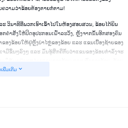
ນໝາຍຄວາມວ່າຂ້ອຍຕ້ອງຕາຍກໍຕາມ!
 ວິນາທີທີ່ພວກເຮົາເຂົ້າໄປໃນຫ້ອງສອບສວນ, ຂ້ອຍໄດ້ຍິນ
້ອອກຄຳສັ່ງໃຫ້ປິດອຸປະກອນເຝົ້າລະວັງ, ຫຼັງຈາກນັ້ນອີກສອງຄົນ
ຂອງຂ້ອຍໃຫ້ຢູ່ຫຼັງບ່າໄຫຼ່ຂອງຂ້ອຍ ແລະ ແຂນເບື້ອງຊ້າຍຂອງ
ຈມືຂຶ້ນໆລົງໆ ແລະ ມັນຮູ້ສຶກຄືກັບວ່າແຂນຂອງຂ້ອຍກໍາລັງຈະ
ລະມານໃຫ້ມາຢູ່ລະຫວ່າງແຂນຂອງຂ້ອຍ ແລະ ຫຼັງຂອງຂ້ອຍ. ຂ້ອຍ
ນເພີ່ມເຕີມ
ຫຼາຍຈົນເຫື່ອໄຫຼລົງຕາມໜ້າຂອງຂ້ອຍ. ເຈົ້າໜ້າທີ່ຄົນໜຶ່ງໄດ້
ີກຜູ້ໜຶ່ງເວົ້າ ແລ້ວຫົວຂວັນວ່າ “ເປັນຫຍັງເຈົ້າບໍ່ເຮັດວຽກເປັນ
ືອກໍ່ຫົວຂວັນຂຶ້ນດັງກັບສິ່ງນັ້ນ. ຂ້ອຍຮູ້ສຶກປວດຮາກກັບການຂາດ
ຈະມີແມ່ນຫຍັງທີ່ເປັນຕາຂີ້ດຽດອອກມາຈາກປາກຂອງເຈົ້າໜ້າທີ່
ນພວກເຂົາກໍ່ເວົ້າວ່າ, “ຢ່າຟ້າວສອບສວນເລື່ອງນີ້. ລາວຈະ
ຸດ. ນັບຕັ້ງແຕ່ຕອນນີ້, ຢ່າໃຫ້ລາວກິນເຂົ້າ, ນອນ ຫຼື ໃຊ້
!” ຫຼັງຈາກນັ້ນ, ລາວໄດ້ດຶງແຂນຂອງຂ້ອຍຢ່າງແຮງ, ບິດພວກມັນ