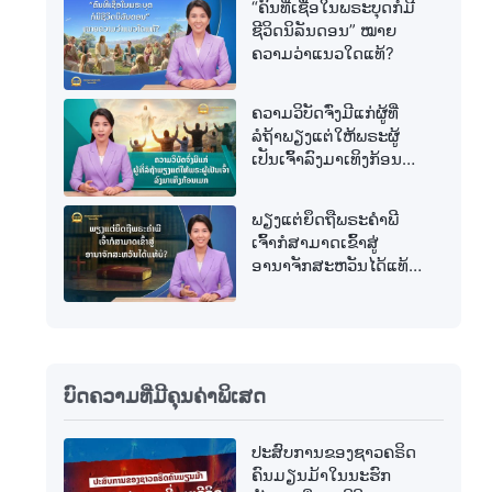
“ຄົນທີ່ເຊື່ອໃນພຣະບຸດກໍມີ
ຊີວິດນິລັນດອນ” ໝາຍ
ຄວາມວ່າແນວໃດແທ້?
ຄວາມວິບັດຈົ່ງມີແກ່ຜູ້ທີ່
ລໍຖ້າພຽງແຕ່ໃຫ້ພຣະຜູ້
ເປັນເຈົ້າລົງມາເທິງກ້ອນ
ເມກ
ພຽງແຕ່ຍຶດຖືພຣະຄຳພີ
ເຈົ້າກໍສາມາດເຂົ້າສູ່
ອານາຈັກສະຫວັນໄດ້ແທ້
ບໍ?
ບົດຄວາມທີ່ມີຄຸນຄ່າພິເສດ
ປະສົບການຂອງຊາວຄຣິດ
ຄົນມຽນມ້າໃນນະຮົກ