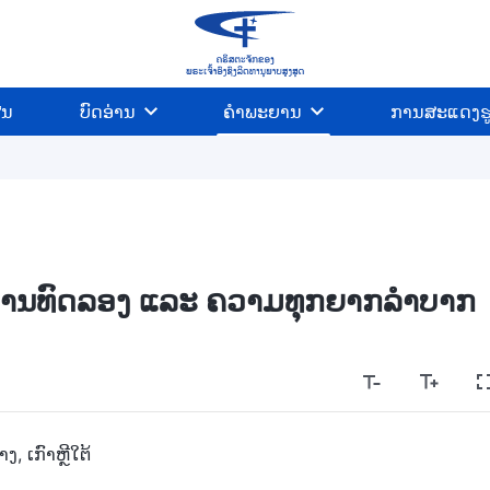
ີນ
ບົດອ່ານ
ຄຳພະຍານ
ການສະແດງຮ
ານການທົດລອງ ແລະ ຄວາມທຸກຍາກລຳບາກ
ງ, ເກົາຫຼີໃຕ້