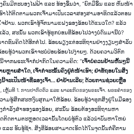
ສອງຄົນມີກະບອງໄຟຟ້າ ແລະ ຮ້ອງຂຶ້ນວ່າ, “ຍົກມືຂຶ້ນ ແລະ ຫັນໜ້າ
“ພວກເຮົາໄດ້ຕິດຕາມພວກເຈົ້າມາເປັນເວລາສອງສາມອາທິດແລ້ວຕອນ
ຕົກໃຈຢ້ານ. ພວກເຂົາຮູ້ຈັກນາມແຝງຂອງຂ້ອຍໄດ້ແນວໃດ? ແລ້ວ
, ສະນັ້ນ ພວກເຂົາຮູ້ທຸກບ່ອນທີ່ຂ້ອຍໄປວ່າງບໍ່ດົນມານີ້ບໍ?
່ສາມາດທົນຄິດໄດ້ອີກຕໍ່ໄປ. ຂ້ອຍພຽງແຕ່ອະທິຖານຢ່າງງຽບໆສໍາລັບ
້ອຍຮູ້ວ່າພວກເຂົາຈະບໍ່ປ່ອຍຂ້ອຍໄປງ່າຍໆ. ດ້ວຍຄວາມວິຕົກ
່ານີ້ຈາກພຣະເຈົ້າກໍ່ປາກົດໃນຄວາມຄິດ: “
ເຈົ້າບໍ່ຄວນຢ້ານຫັ້ນໆນີ້
າຍສໍ່າໃດ, ເຈົ້າກໍຈະໝັ້ນຄົງຢູ່ຕໍ່ໜ້າເຮົາ; ຢ່າທໍ້ຖອຍໃນສິ່ງ
ີ້ຈະເປັນໜ້າທີ່ຂອງເຈົ້າ... ຢ່າຢ້ານເລີຍ; ດ້ວຍການຊ່ວຍເຫຼືອ
 ເຫຼັ້ມທີ 1. ການປາກົດຕົວ ແລະ ພາລະກິດຂອງພຣະເຈົ້າ. ພຣະຄຳຂອງ
າມຮູ້ສຶກສະຫງົບສຸກມາໃຫ້ຂ້ອຍ. ຂ້ອຍຮູ້ວ່າທຸກສິ່ງຢູ່ໃນມືຂອງ
ນກອງກໍາລັງສໍາຮອງຂອງຂ້ອຍ, ສະນັ້ນ ຂ້ອຍຕ້ອງອະທິຖານຫາ
ຫຼວດຕິດຕາມຕະຫຼອດເວລານັ້ນໂດຍບໍ່ຮູ້ຕົວ ແລ້ວນໍາບັນຫາໃຫຍ່
ີຍ ແລະ ຮັບຮູ້ຊ້າ. ສິ່ງທີ່ຂ້ອຍສາມາດເຮັດໄດ້ໃນຈຸດນັ້ນກໍ່ຄືການ