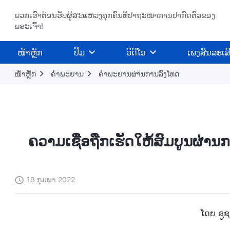
ພວກເຮົາຕ້ອນຮັບຜູ້ສະແຫວງທຸກຄົນທີ່ປາຖະໜາການປາກົດຕົວຂອງ
ພຣະເຈົ້າ!
​ໜ້າຫຼັກ
ປຶ້ມ
ວິ​ດີ​ໂອ
ເພງສັນລະເສ
ໜ້າຫຼັກ
ຄຳພະຍານ
ຄໍາພະຍານຜ່ານການລົງໂທດ
ຄວາມເຊື່ອຖືກເຮັດໃຫ້ສົມບູນຜ່
19 ກຸມພາ 2022
ໂດຍ ຊູຊາ