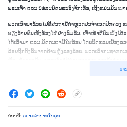
ພຣະເຈົ້າ ແລະ ບໍ່ທໍລະຍົດພຣະອົງຈັກເທື່ອ, ເຖິງແມ່ນມັ
ພວກເຂົາພາຂ້ອຍໄປທີ່ສະຖານີຕໍາຫຼວດປະຈຳເຂດປົກຄອງ ແລະ
ສຽງອ້າຍຄົນໜຶ່ງຮ້ອງໄຫ້ຢ່າງຂົມຂື່ນ. ເຈົ້າໜ້າທີ່ຄົນໜຶ່ງໄດ
ໄດ້ເຂົ້າມາ ແລະ ມັດກະແຈມືໃສ່ຂ້ອຍ ໂດຍບິດແຂນເບື້ອງຂວາ
ຂ້ອຍຖືກດຶງຂຶ້ນຈາກດ້ານຫຼັງຂອງຂ້ອຍ. ພວກເຂົາກະຊາກກະແ
ຫັກ. ຫຼັງຈາກນັ້ນ, ພວກເຂົາກໍ່ຍູ້ບ່ອນວາງແຂນຂອງຕັ່ງທໍ
ອ່າ
ຮູ້ສຶກຄືກັບວ່າແຂນຂອງຂ້ອຍຖືກຫັກອອກຈາກກັນ. ມັນເຈັບປວດ
ດຶງກະແຈມື ແລະ ເວົ້າວ່າ, “ເຈັບຫຼາຍບໍ? ມັນຮູ້ສຶກແນວໃດ?” ອ
ໂສເພນີ? ແລ້ວພວກເຮົາກໍ່ຈະບໍ່ຈັບເຈົ້າ”. ພວກເຂົາສ່ວນທີ່ເຫຼ
ຢາງອາຍຂອງພວກເຂົາທັງສິ້ນ. ຂ້ອຍບໍ່ເຄີຍຈິນຕະນາການວ່າ
ຕໍາຫຼວດ. ພວກເຂົາຕ້ອຍຕໍ່າກວ່າສັດຮ້າຍ! ຫຼັງຈາກນັ້ນ ໜຶ່ງໃ
ຕ້ອງການຢາກບອກພວກເຮົາໃຈຈະຂາດກ່ຽວກັບສິ່ງທີ່ລາວຮູ້ໃນທີ່ສ
ກ່ອນນີ້:
ຄວາມລຳບາກໃນຄຸກ
ຫ້ອງນໍ້າ. ມາເບິ່ງກັນວ່າລາວຈະສາມາດທົນຢູ່ໄດ້ດົນປານໃດ