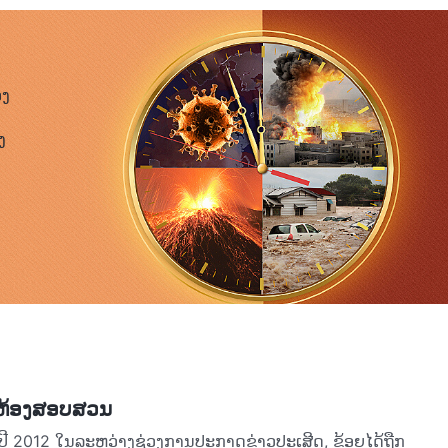
ອວ. ຂ້ອຍບໍ່ສາມາດຄຸເຂົ່າລົງ ຫຼື ຢືນຂຶ້ນໄດ້ ແລະ ຫຼັງ ແລະ
້ອຍນອນ ຫຼື ແມ່ນແຕ່ປິດຕາຂອງຂ້ອຍ. ໃນຊ່ວງເວລາທີ່ຕາຂອງຂ້ອຍ
່ດັ່ງນັ້ນ, ພວກເຂົາກໍ່ຈະຮ້ອງໃສ່ຫູຂອງຂ້ອຍ ຫຼື ສົ່ງສຽງດັງແປກໆ
ອງ
ກຢູ່ໃນສະພາວະທີ່ຕື່ນຕົວສູງ ແລະ ຂ້ອຍບໍ່ສາມາດຊອກຫາຄວາມ
ງ
ລະ ຮ້ອງຫາພຣະເຈົ້າຢ່າງບໍ່ຢຸດ ແລະ ຫຼັງຈາກນັ້ນກໍ່ໄດ້ຄິດ
 “
ເຈົ້າຕ້ອງທົນທຸກກັບຄວາມຍາກລຳຍາກເພື່ອຄວາມຈິງ, ເຈົ້າຕ້ອງ
ຮັບເອົາຄວາມຈິງຫຼາຍຍິ່ງຂຶ້ນ ເຈົ້າຕ້ອງຜ່ານການທົນທຸກທີ່ຫຼາຍ
ກົດຕົວ ແລະ ພາລະກິດຂອງພຣະເຈົ້າ. ປະສົບການຂອງເປໂຕ: ຄວາມຮູ້ຂອງ
ຈົ້າເຮັດໄດ້ມອບຄວາມເຊື່ອໃຫ້ແກ່ຂ້ອຍ. ການທົນທຸກແມ່ນ
ັ້ນຢູ່ກັບມັນ, ບໍ່ວ່າຂ້ອຍຈະທົນທຸກສໍ່າໃດກໍ່ຕາມ. ຂ້ອຍຕັ້ງໃຈທີ່
າມຂ້ອຍກ່ຽວກັບສະຖານທີ່ຕັ້ງຂອງກອງທຶນຂອງຄຣິດຕະຈັກ ແລະ ຜູ້ໃດ
ຫ້ອງສອບສວນ
ຍຈະບໍ່ບອກຫຍັງຕໍາພວກເຂົາ. ທັນທີຫຼັງຈາກທີ່ພວກເຂົາຈາກໄປ,
ປີ 2012 ໃນລະຫວ່າງຊ່ວງການປະກາດຂ່າວປະເສີດ, ຂ້ອຍໄດ້ຖືກ