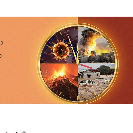
ອກອື່ນ ນອກຈາກອົດທົນກັບການຖືກກົດຂີ່ ແລະ ຖືກເອົາປຽບຄືກັບ
ິມເງິນເປັນເຈ້ຍເພື່ອໃຊ້ເປັນສິ່ງເຜົາບູຊາໃຫ້ແກ່ຄົນທີ່ຕາຍແລ້ວ.
.000 ໃບຕໍ່ມື້, ຫຼັງຈາກນັ້ນ ພວກເຂົາກໍ່ເພີ່ມຂຶ້ນເປັນ 1.800
ນໄປບໍ່ໄດ້ທີ່ຄົນທີ່ມີປະສົບການຈະເຮັດໃຫ້ສຳເລັດໄດ້, ແຮງໄກທີ່ຄົນ
ອງ
ແລ້ວ, ພວກເຂົາຕັ້ງໃຈເຮັດແບບນັ້ນເພື່ອວ່າຂ້ານ້ອຍຈະບໍ່ສາມາດ
ງທີ່ຈະທໍລະມານ ແລະ ທຳລາຍຂ້ານ້ອຍ. ຕາບໃດທີ່ຂ້ານ້ອຍບໍ່
ງ
ໃສ່ເຄື່ອງພັນທະນາການອ້ອມຂາຂອງຂ້ານ້ອຍ ເຊິ່ງມີນຳ້ໜັກຫຼາຍ
ັນດ້ວຍໂສ້ລ່າມ. ສິ່ງທີ່ຂ້ານ້ອຍສາມາດເຮັດໄດ້ມີພຽງແຕ່ນັ່ງຢູ່
ດເໜັງຕີງໄດ້. ສິ່ງທີ່ເປັນຕາລັງກຽດກວ່ານັ້ນກໍ່ຄືເຈົ້າໜ້າທີ່ຕໍາ
້ຖາມ ຫຼື ສົນໃຈກ່ຽວກັບຄວາມຈຳເປັນພື້ນຖານຂອງຂ້ານ້ອຍເລີຍ.
ຍ່າງໄປ ແລະ ໃຊ້ມັນໄດ້ຢ່າງສົມບູນ; ຂ້ານ້ອຍພຽງແຕ່ຂໍໃຫ້ເພື່ອນ
າເປັນນັກໂທດທີ່ຂ້ອນຂ້າງດີ, ແລ້ວພວກເຂົາກໍ່ຈະຍົກຂ້ານ້ອຍຂຶ້ນ;
ືອກອື່ນ ນອກຈາກກັ້ນເອົາໄວ້. ເວລາທີ່ເຈັບປວດທີ່ສຸດແມ່ນເວລາຮັບ
ເຂົ້າໃສ່ກັນ. ຂ້ານ້ອຍພຽງແຕ່ສາມາດກົ້ມຫົວຂອງຂ້ານ້ອຍ