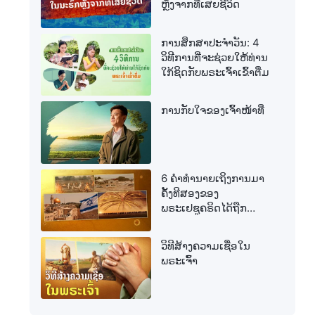
ຫຼັງຈາກທີ່ເສຍຊີວິດ
ການສຶກສາປະຈໍາວັນ: 4
ວິທີການທີ່ຈະຊ່ວຍໃຫ້ທ່ານ
ໃກ້ຊິດກັບພຣະເຈົ້າເຂົ້າຕື່ມ
ການກັບໃຈຂອງເຈົ້າໜ້າທີ່
6 ຄຳທຳນາຍເຖິງການມາ
ຄັ້ງທີສອງຂອງ
ພຣະເຢຊູຄຣິດໄດ້ຖືກ
ສຳເລັດແລ້ວ
ວິທີສ້າງຄວາມເຊື່ອໃນ
ພຣະເຈົ້າ