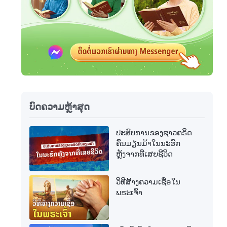
ບົດຄວາມຫຼ້າສຸດ
ປະສົບການຂອງຊາວຄຣິດ
ຄົນມຽນມ້າໃນນະຮົກ
ຫຼັງຈາກທີ່ເສຍຊີວິດ
ວິທີສ້າງຄວາມເຊື່ອໃນ
ພຣະເຈົ້າ