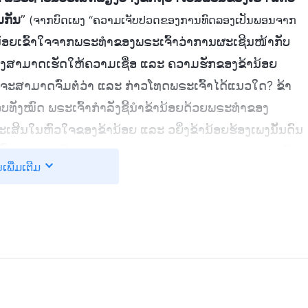
ນກັນ
”
(ຈາກບົດເພງ “ຄວາມເຈັບປວດຂອງການທົດລອງເປັນພອນຈາກ
ານ້ອຍເຂົ້າໃຈຈາກພຣະທຳຂອງພຣະເຈົ້າວ່າການຜະເຊີນໜ້າກັບ
ອົງສາມາດເຮັດໃຫ້ຄວາມເຊື່ອ ແລະ ຄວາມຮັກຂອງຂ້ານ້ອຍ
ຈະສາມາດຈົ່ມຕໍ່ວ່າ ແລະ ກ່າວໂທດພຣະເຈົ້າໄດ້ແນວໃດ? ຂ້າ
ທັງໝົດ ພຣະເຈົ້າກຳລັງຊີ້ນໍາຂ້ານ້ອຍດ້ວຍພຣະທຳຂອງ
ລະເສີນໃນຫົວໃຈຂອງຂ້ານ້ອຍ ແລະ ວຍິ່ງຂ້ານ້ອຍຮ້ອງເພງນັ້ນດົນ
ັງໄດ້ຟື້ນຟູຄວາມເຊື່ອຂອງຂ້ານ້ອຍ ແລະ ຂ້ານ້ອຍສາບານຕໍ່ພຣະເຈົ້າ
ນເພີ່ມເຕີມ
ໍ່ຕາມ, ຂ້ານ້ອຍກໍ່ປາຖະໜາທີ່ຈະຢືນເປັນພະຍານ ແລະ ບໍ່
ົນເຖິງທີ່ສຸດ”.
ໍລະມານທຸກຮູບແບບໃສ່ຂ້ານ້ອຍ ແລະ ກະຕຸ້ນໃຫ້ນັກໂທດຕີຂ້ານ້ອຍຢູ່
່ງໃຫ້ນັກໂທດເທຄຸນໍ້າເຢັນໃສ່ຂ້ານ້ອຍ ແລະ ບັງຄັບໃຫ້ຂ້ານ້ອຍ
ນ. ເມື່ອໜາວສັ່ນ ແລະ ເຫື່ອແຕກ, ຫົວໃຈຂອງຂ້ານ້ອຍກໍ່
ນັກໂທດໃນທີ່ນັ້ນເປັນເຄື່ອງຈັກທີ່ສ້າງເງິນໃຫ້ກັບພັກກອມມູນິດ