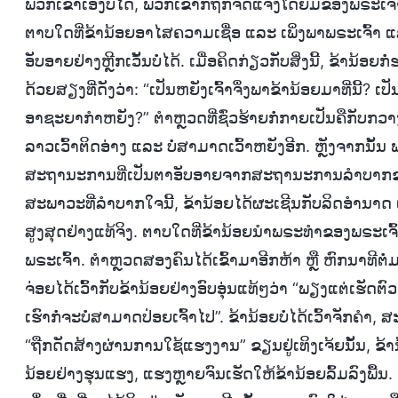
ພວກເຂົາເອງບໍ່ໄດ້, ພວກເຂົາກໍ່ຖືກຈັດແຈງໂດຍມືຂອງພຣະເຈົ້າ
ຕາບໃດທີ່ຂ້ານ້ອຍອາໄສຄວາມເຊື່ອ ແລະ ເພິ່ງພາພຣະເຈົ້າ ແລະ
ອັບອາຍຢ່າງຫຼີກເວັ້ນບໍ່ໄດ້. ເມື່ອຄິດກ່ຽວກັບສິ່ງນີ້, ຂ
ດ້ວຍສຽງທີ່ດັງວ່າ: “ເປັນຫຍັງເຈົ້າຈຶ່ງພາຂ້ານ້ອຍມາທີ່ນີ້? ເ
ອາຊະຍາກຳຫຍັງ?” ຕໍາຫຼວດທີ່ຊົ່ວຮ້າຍກໍ່ກາຍເປັນຄືກັບ
ລາວເວົ້າຕິດອ່າງ ແລະ ບໍ່ສາມາດເວົ້າຫຍັງອີກ. ຫຼັງຈາກນັ້
ສະຖານະການທີ່ເປັນຕາອັບອາຍຈາກສະຖານະການລຳບາກຂອງຊາ
ສະພາວະທີ່ລຳບາກໃຈນີ້, ຂ້ານ້ອຍໄດ້ຜະເຊີນກັບລິດອຳນາ
ສູງສຸດຢ່າງແທ້ຈິງ. ຕາບໃດທີ່ຂ້ານ້ອຍນໍາພຣະທຳຂອງພຣະເຈົ
ພຣະເຈົ້າ. ຕໍາຫຼວດສອງຄົນໄດ້ເຂົ້າມາອີກຫ້າ ຫຼື ຫົກນາທີຕໍ່ມ
ຈ່ອຍໄດ້ເວົ້າກັບຂ້ານ້ອຍຢ່າງອົບອຸ່ນແທ້ໆວ່າ “ພຽງແຕ່ເຮັດຕ
ເຮົາກໍ່ຈະບໍ່ສາມາດປ່ອຍເຈົ້າໄປ”. ຂ້ານ້ອຍບໍ່ໄດ້ເວົ້າຈັກຄຳ,
“ຖືກດັດສ້າງຜ່ານການໃຊ້ແຮງງານ” ຂຽນຢູ່ເທິງເຈ້ຍນັ້ນ, ຂ້ານ້ອ
ນ້ອຍຢ່າງຮຸນແຮງ, ແຮງຫຼາຍຈົນເຮັດໃຫ້ຂ້ານ້ອຍລົ້ມລົງພື້ນ.