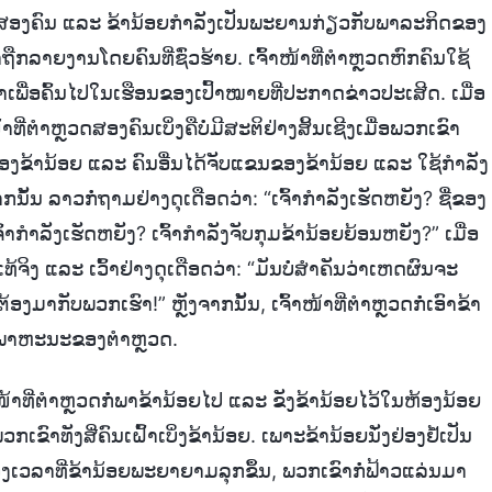
ອງສອງຄົນ ແລະ ຂ້ານ້ອຍກຳລັງເປັນພະຍານກ່ຽວກັບພາລະກິດຂອງ
ືກລາຍງານໂດຍຄົນທີ່ຊົ່ວຮ້າຍ. ເຈົ້າໜ້າທີ່ຕຳຫຼວດຫົກຄົນໃຊ້
ົາເພື່ອຄົ້ນໄປໃນເຮືອນຂອງເປົ້າໝາຍທີ່ປະກາດຂ່າວປະເສີດ. ເມື່ອ
້າທີ່ຕໍາຫຼວດສອງຄົນເບິ່ງຄືບໍ່ມີສະຕິຢ່າງສິ້ນເຊີງເມື່ອພວກເຂົາ
ກຂອງຂ້ານ້ອຍ ແລະ ຄົນອື່ນໄດ້ຈັບແຂນຂອງຂ້ານ້ອຍ ແລະ ໃຊ້ກຳລັງ
ນັ້ນ ລາວກໍ່ຖາມຢ່າງດຸເດືອດວ່າ: “ເຈົ້າກຳລັງເຮັດຫຍັງ? ຊື່ຂອງ
ົ້າກຳລັງເຮັດຫຍັງ? ເຈົ້າກຳລັງຈັບກຸມຂ້ານ້ອຍຍ້ອນຫຍັງ?” ເມື່ອ
ທ້ຈິງ ແລະ ເວົ້າຢ່າງດຸເດືອດວ່າ: “ມັນບໍ່ສຳຄັນວ່າເຫດຜົນຈະ
ອງມາກັບພວກເຮົາ!” ຫຼັງຈາກນັ້ນ, ເຈົ້າໜ້າທີ່ຕໍາຫຼວດກໍ່ເອົາຂ້າ
ໃນພາຫະນະຂອງຕໍາຫຼວດ.
້າທີ່ຕໍາຫຼວດກໍ່ພາຂ້ານ້ອຍໄປ ແລະ ຂັງຂ້ານ້ອຍໄວ້ໃນຫ້ອງນ້ອຍ
ເຂົາທັງສີ່ຄົນເຝົ້າເບິ່ງຂ້ານ້ອຍ. ເພາະຂ້ານ້ອຍນັ່ງຢ່ອງຢໍ້ເປັນ
ຊ່ວງເວລາທີ່ຂ້ານ້ອຍພະຍາຍາມລຸກຂຶ້ນ, ພວກເຂົາກໍ່ຟ້າວແລ່ນມາ