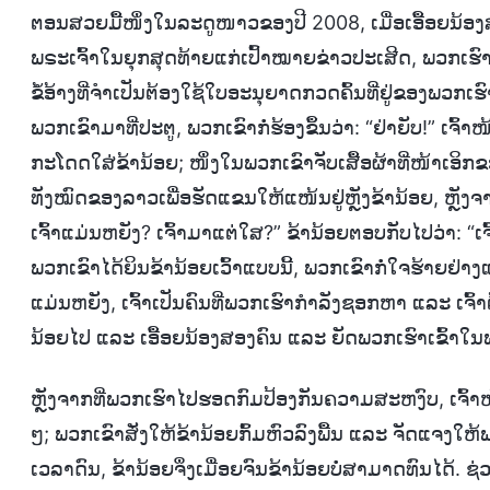
ຕອນສວຍມື້ໜຶ່ງໃນລະດູໜາວຂອງປີ 2008, ເມື່ອເອື້ອຍນ້
ພຣະເຈົ້າໃນຍຸກສຸດທ້າຍແກ່ເປົ້າໝາຍຂ່າວປະເສີດ, ພວກເຮົາຖ
ຂໍ້ອ້າງທີ່ຈຳເປັນຕ້ອງໃຊ້ໃບອະນຸຍາດກວດຄົ້ນທີ່ຢູ່ຂອງພວກເຮ
ພວກເຂົາມາທີ່ປະຕູ, ພວກເຂົາກໍ່ຮ້ອງຂຶ້ນວ່າ: “ຢ່າຍັບ!” ເຈົ້າໜ
ກະໂດດໃສ່ຂ້ານ້ອຍ; ໜຶ່ງໃນພວກເຂົາຈັບເສື້ອຜ້າທີ່ໜ້າເອິ
ທັງໝົດຂອງລາວເພື່ອຮັດແຂນໃຫ້ແໜ້ນຢູ່ຫຼັງຂ້ານ້ອຍ, ຫຼັງຈາກ
ເຈົ້າແມ່ນຫຍັງ? ເຈົ້າມາແຕ່ໃສ?” ຂ້ານ້ອຍຕອບກັບໄປວ່າ: “ເຈ
ພວກເຂົາໄດ້ຍິນຂ້ານ້ອຍເວົ້າແບບນີ້, ພວກເຂົາກໍ່ໃຈຮ້າຍຢ່າງແ
ແມ່ນຫຍັງ, ເຈົ້າເປັນຄົນທີ່ພວກເຮົາກຳລັງຊອກຫາ ແລະ ເຈົ້າຕ້
ນ້ອຍໄປ ແລະ ເອື້ອຍນ້ອງສອງຄົນ ແລະ ຍັດພວກເຮົາເຂົ້າ
ຫຼັງຈາກທີ່ພວກເຮົາໄປຮອດກົມປ້ອງກັນຄວາມສະຫງົບ, ເຈົ້າໜ
ໆ; ພວກເຂົາສັ່ງໃຫ້ຂ້ານ້ອຍກົ້ມຫົວລົງພື້ນ ແລະ ຈັດແຈງໃຫ້ພວກ
ເວລາດົນ, ຂ້ານ້ອຍຈຶ່ງເມື່ອຍຈົນຂ້ານ້ອຍບໍ່ສາມາດທົນໄດ້. 