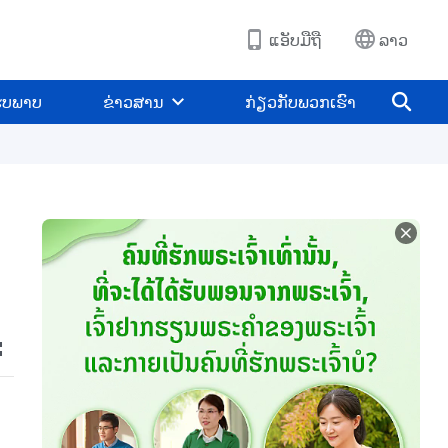
ແອັບມືຖື
ລາວ
ູບພາບ
ຂ່າວສານ
ກ່ຽວກັບພວກເຮົາ