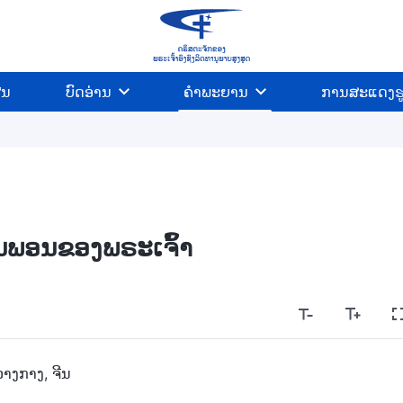
ີນ
ບົດອ່ານ
ຄຳພະຍານ
ການສະແດງຮ
ນພອນຂອງພຣະເຈົ້າ
າງກາງ, ຈີນ