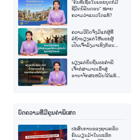
“ຄົນທີ່ເຊື່ອໃນພຣະບຸດກໍມີ
ຊີວິດນິລັນດອນ” ໝາຍ
ຄວາມວ່າແນວໃດແທ້?
ຄວາມວິບັດຈົ່ງມີແກ່ຜູ້ທີ່
ລໍຖ້າພຽງແຕ່ໃຫ້ພຣະຜູ້
ເປັນເຈົ້າລົງມາເທິງກ້ອນ
ເມກ
ພຽງແຕ່ຍຶດຖືພຣະຄຳພີ
ເຈົ້າກໍສາມາດເຂົ້າສູ່
ອານາຈັກສະຫວັນໄດ້ແທ້
ບໍ?
ບົດຄວາມທີ່ມີຄຸນຄ່າພິເສດ
ປະສົບການຂອງຊາວຄຣິດ
ຄົນມຽນມ້າໃນນະຮົກ