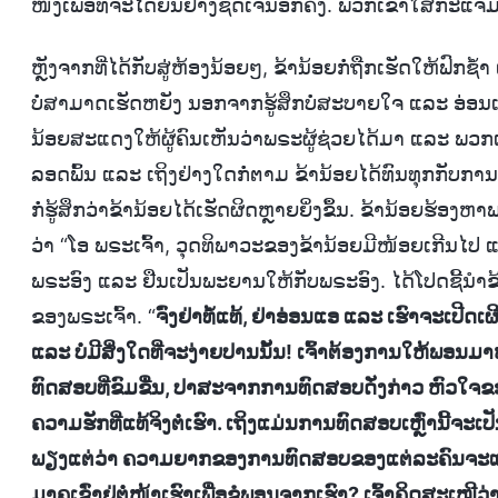
ໜຶ່ງເພື່ອທີ່ຈະໄດ້ຍິນຢ່າງຊັດເຈນອີກຄັ້ງ. ພວກເຂົາໃສ່ກະແຈ
ຫຼັງຈາກທີ່ໄດ້ກັບສູ່ຫ້ອງນ້ອຍໆ, ຂ້ານ້ອຍກໍ່ຖືກເຮັດໃຫ້ຟົ
ບໍ່ສາມາດເຮັດຫຍັງ ນອກຈາກຮູ້ສຶກບໍ່ສະບາຍໃຈ ແລະ ອ່ອນ
ນ້ອຍສະແດງໃຫ້ຜູ້ຄົນເຫັນວ່າພຣະຜູ້ຊ່ວຍໄດ້ມາ ແລະ ພ
ລອດພົ້ນ ແລະ ເຖິງຢ່າງໃດກໍ່ຕາມ ຂ້ານ້ອຍໄດ້ທົນທຸກກັບການຂົ່ມ
ກໍ່ຮູ້ສຶກວ່າຂ້ານ້ອຍໄດ້ເຮັດຜິດຫຼາຍຍິ່ງຂຶ້ນ. ຂ້ານ້ອຍຮ້
ວ່າ “ໂອ ພຣະເຈົ້າ, ວຸດທິພາວະຂອງຂ້ານ້ອຍມີໜ້ອຍເກີນໄປ 
ພຣະອົງ ແລະ ຢືນເປັນພະຍານໃຫ້ກັບພຣະອົງ. ໄດ້ໂປດຊີ້ນໍາຂ້ານ
ຂອງພຣະເຈົ້າ. “
ຈົ່ງຢ່າທໍ້ແທ້, ຢ່າອ່ອນແອ ແລະ ເຮົາຈະເປີດເຜ
ແລະ ບໍ່ມີສິ່ງໃດທີ່ຈະງ່າຍປານນັ້ນ! ເຈົ້າຕ້ອງການໃຫ້ພອນ
ທົດສອບທີ່ຂົມຂື່ນ, ປາສະຈາກການທົດສອບດັ່ງກ່າວ ຫົວໃຈຂອງພວ
ຄວາມຮັກທີ່ແທ້ຈິງຕໍ່ເຮົາ. ເຖິງແມ່ນການທົດສອບເຫຼົ່ານີ້
ພຽງແຕ່ວ່າ ຄວາມຍາກຂອງການທົດສອບຂອງແຕ່ລະຄົນຈະແຕກຕ
ມາຄຸເຂົ່າຢູ່ຕໍ່ໜ້າເຮົາເພື່ອຂໍພອນຈາກເຮົາ? ເຈົ້າຄິດສະເໝີ