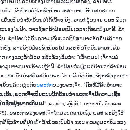
່ເຕັມໄປດ້ວຍເຄື່ອງມືການທໍລະມານອີກຄັ້ງ; ຂ້ານ້ອຍບໍ່
ກົວ. ຂ້ານ້ອຍບໍ່ຮູ້ວ່າຂ້ານ້ອຍຈະສາມາດເອົາຊະນະການ
. ເມື່ອເຫັນວ່າຂ້ານ້ອຍບໍ່ໄດ້ເວົ້າຫຍັງ, ລາວກໍ່ວຸ້ນວາຍ ແລະ ຊັອດ
ຍກະບອງໄຟຟ້າ. ລາວຊັອດຂ້ານ້ອຍເປັນເວລາເກືອບໜຶ່ງນາທີ. ຂ້າ
້ນ; ຂ້ານ້ອຍໄດ້ຮັບຄວາມເຈັບປວດທີ່ບໍ່ສາມາດອົດກັ້ນໄດ້ຈາກ
ຢຸດຢັ້ງ. ລາວຍັງບໍ່ປ່ອຍຂ້ານ້ອຍໄປ ແລະ ທັນໃດນັ້ນລາວກໍ່ເລີ່ມ
າງຂອງຂ້ານ້ອຍ ແລ້ວຮ້ອງຂຶ້ນວ່າ: “ເວົ້າແມະ! ເຈົ້າຈະບໍ່
ຸນຈາກມານຮ້າຍເຫຼົ່ານີ້, ຂ້ານ້ອຍກໍ່ພຽງແຕ່ຢ້ານວ່າຂ້ານ້ອຍ
ເຫດນັ້ນກໍ່ຈະທໍລະຍົດພຣະເຈົ້າ ແລ້ວຂ້ານ້ອຍຈຶ່ງອະທິຖານຫາ
້ານ້ອຍຄິດກ່ຽວກັບ
ພຣະທຳ
ຂອງພຣະເຈົ້າ. “
ຄົນທີ່ມີລິດອຳນາດ
ເລີຍ, ພວກເຈົ້າເປັນແບບນີ້ກໍຍ້ອນວ່າ ພວກເຈົ້າມີຄວາມເຊື່ອ
ງໃດທີ່ຫຍຸ້ງຍາກເກີນໄປ
”
(ພຣະທຳ, ເຫຼັ້ມທີ 1. ການປາກົດຕົວ ແລະ
. ພຣະທຳຂອງພຣະເຈົ້າໄດ້ມອບຄວາມເຊື່ອ ແລະ ພະລັງໃຫ້
75)
ວດທີ່ຊົ່ວຮ້າຍທີ່ຢູ່ຕໍ່ໜ້າຂ້ານ້ອຍເປັນບ້າ ແລະ ຄວບຄຸມອາລົມຂອງ