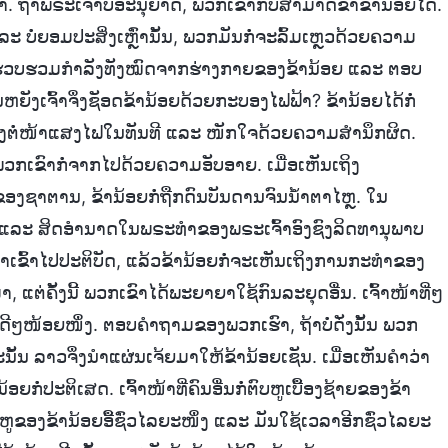
. ຖ້າພຣະເຈົ້າບໍ່ອະນຸຍາດ, ພວກເຂົາກໍ່ບໍ່ສາມາດຂ້າຂ້ານ້ອຍໄດ້.
 ບໍ່ຍອມປະສິ່ງເຫຼົ່ານັ້ນ, ພວກມັນກໍ່ຈະລົ້ມເຫຼວດ້ວຍຄວາມ
້ານ້ອຍກໍ່ຮວບຮວມກຳລັງທັງໝົດຈາກຮ່າງກາຍຂອງຂ້ານ້ອຍ ແລະ ຕອບ
ປັນຫຍັງເຈົ້າຈຶ່ງຊັອດຂ້ານ້ອຍດ້ວຍກະບອງໄຟຟ້າ? ຂ້ານ້ອຍໄດ້ກໍ່
ກວາງຕໍ່ໜ້າແສງໄຟໃນທັນທີ ແລະ ໜັກໃຈດ້ວຍຄວາມສຳນຶກຜິດ.
ນ ພວກເຂົາກໍ່ຈາກໄປດ້ວຍຄວາມອັບອາຍ. ເມື່ອເຫັນເຖິງ
ຕານ, ຂ້ານ້ອຍກໍ່ຖືກດົນບັນດານຈົນນໍ້າຕາໄຫຼ. ໃນ
ດ ແລະ ສິດອຳນາດໃນພຣະທຳຂອງພຣະເຈົ້າອົງຊົງລິດທານຸພາບ
້າເຂົ້າໄປປະຕິບັດ, ແລ້ວຂ້ານ້ອຍກໍ່ຈະເຫັນເຖິງການກະທຳຂອງ
າ, ແຕ່ຄັ້ງນີ້ ພວກເຂົາໄດ້ພະຍາຍາໃຊ້ກົນລະຍຸດອື່ນ. ເຈົ້າໜ້າທີ່ໆ
ົວດີໆໜ້ອຍໜຶ່ງ. ຕອບຄຳຖາມຂອງພວກເຮົາ, ຖ້າບໍ່ດັ່ງນັ້ນ ພວກ
 ສະນັ້ນ ລາວຈຶ່ງນໍາແຜ່ນເຈ້ຍມາໃຫ້ຂ້ານ້ອຍເຊັນ. ເມື່ອເຫັນຄຳວ່າ
ຍກໍ່ປະຕິເສດ. ເຈົ້າໜ້າທີ່ຄົນອື່ນກໍ່ຕົບຫູເບື້ອງຊ້າຍຂອງຂ້າ
 ຫູຂອງຂ້ານ້ອຍອື້ຊົ່ວໄລຍະໜຶ່ງ ແລະ ມັນໃຊ້ເວລາອີກຊົ່ວໄລຍະ