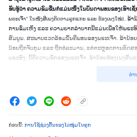
ຮັບຮູ້ວ່າ ຄວາມຂົມຂື່ນກໍແມ່ນໜຶ່ງໃນບັນດາພອນຂອງເຮົາເຊັ່
. ຂ້
ພຣະເຈົ້າ” ໃນໜັງສືເພງຕິດຕາມລູກແກະ ແລະ ຮ້ອງເພງໃໝ່)
ການຂົ່ມເຫັງ ແລະ ຄວາມຍາກລຳບາກນີ້ແມ່ນເພື່ອໃຫ້ພຣະ
ສົມບູນ. ສະພາບແວດລ້ອມນັ້ນຄືພອນຂອງພຣະເຈົ້າ. ຂ້ານ້ອຍ
ນ້ອຍຖືກຈັບກຸມ ແລະ ຖືກທໍລະມານ, ແຕ່ຕະຫຼອດການທົດສອບ
ພຣະອົງ; ນີ້ຄືຄວາມຮັກຂອງພຣະເຈົ້າ. ຂ້ານ້ອຍຮ້ອງເພງສັນ
ສໍ່າໃດ ຂ້ານ້ອຍກໍ່ຍິ່ງຮູ້ສຶກມີຊີວິດຊີວາຫຼາຍສໍ່ານັ້ນ. ມັນຍ
ອ່າ
ວ່າ: “ພຣະເຈົ້າ, ບໍ່ວ່າຕໍາຫຼວດຈະທໍລະມານຂ້ານ້ອຍແນວໃດກ
ທໍລະຍົດພຣະອົງຈັກເທື່ອ. ຂ້ານ້ອຍຕັ້ງໃຈທີ່ຈະຕິດຕາມພຣະອົງຈ
ທີ່ເຮືອນກັກຂັງ, ເຈົ້າໜ້າທີ່ຕໍາຫຼວດໄດ້ສືບຕໍ່ໃຊ້ວິທີການທ
ເລື້ອຍໆ. ໃນຍາມໜາວທີ່ເຢືອກເຢັນຂອງລະດູໜາວ, ພວກເຂົາສັ
ອາບນໍ້າເຢັນ. ຂ້ານ້ອຍສັ່ນໜາວດ້ວຍຄວາມໜາວແຕ່ຫົວຮອດຕີ
ກ່ອນນີ້:
ການໃຊ້ຊ່ວງຕົ້ນຂອງໄວໜຸ່ມໃນຄຸກ
ເຈັບປວດຈົນເຖິງຈຸດທີ່ຫຼັງຂອງຂ້ານ້ອຍທຸກທໍລະມານເຊັ່ນກັນ. 