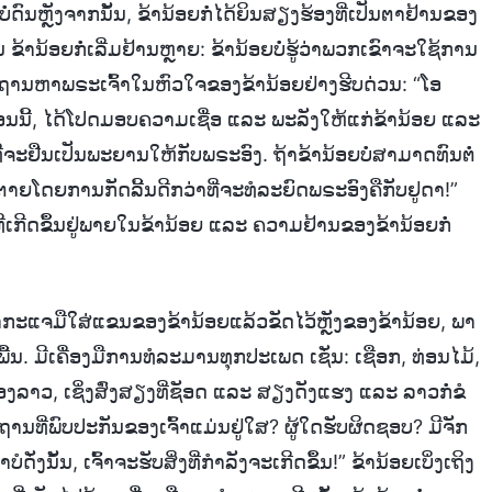
ໍ່ດົນຫຼັງຈາກນັ້ນ, ຂ້ານ້ອຍກໍ່ໄດ້ຍິນສຽງຮ້ອງທີ່ເປັນຕາຢ້ານຂອງ
ານ້ອຍກໍ່ເລີ່ມຢ້ານຫຼາຍ: ຂ້ານ້ອຍບໍ່ຮູ້ວ່າພວກເຂົາຈະໃຊ້ການ
ທິຖານຫາພຣະເຈົ້າໃນຫົວໃຈຂອງຂ້ານ້ອຍຢ່າງຮີບດ່ວນ: “ໂອ
ອນນີ້, ໄດ້ໂປດມອບຄວາມເຊື່ອ ແລະ ພະລັງໃຫ້ແກ່ຂ້ານ້ອຍ ແລະ
ຈະຢືນເປັນພະຍານໃຫ້ກັບພຣະອົງ. ຖ້າຂ້ານ້ອຍບໍ່ສາມາດທົນຕໍ່
ຍໂດຍການກັດລີ້ນດີກວ່າທີ່ຈະທໍລະຍົດພຣະອົງຄືກັບຢູດາ!”
ງທີ່ເກີດຂຶ້ນຢູ່ພາຍໃນຂ້ານ້ອຍ ແລະ ຄວາມຢ້ານຂອງຂ້ານ້ອຍກໍ່
າກະແຈມືໃສ່ແຂນຂອງຂ້ານ້ອຍແລ້ວຂັດໄວ້ຫຼັງຂອງຂ້ານ້ອຍ, ພາ
ພື້ນ. ມີເຄື່ອງມືການທໍລະມານທຸກປະເພດ ເຊັ່ນ: ເຊືອກ, ທ່ອນໄມ້,
ງລາວ, ເຊິ່ງສົ່ງສຽງທີ່ຊັອດ ແລະ ສຽງດັງແຮງ ແລະ ລາວກໍ່ຂໍ
ສະຖານທີ່ພົບປະກັນຂອງເຈົ້າແມ່ນຢູ່ໃສ? ຜູ້ໃດຮັບຜິດຊອບ? ມີຈັກ
່ງນັ້ນ, ເຈົ້າຈະຮັບສິ່ງທີ່ກຳລັງຈະເກີດຂຶ້ນ!” ຂ້ານ້ອຍເບິ່ງເຖິງ