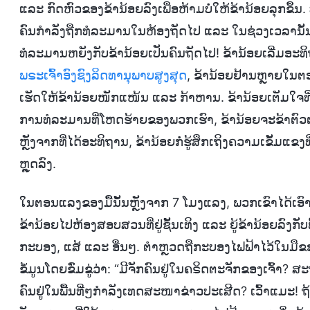
ແລະ ກົດຫົວຂອງຂ້ານ້ອຍລົງເພື່ອຫ້າມບໍ່ໃຫ້ຂ້ານ້ອຍລຸກຂຶ້ນ. ບ
ຄົນກຳລັງຖືກທໍລະມານໃນຫ້ອງຖັດໄປ ແລະ ໃນຊ່ວງເວລານັ້ນ ຂ້
ທໍລະມານຫຍັງກັບຂ້ານ້ອຍເປັນຄົນຖັດໄປ! ຂ້ານ້ອຍເລີ່ມອະ
ພຣະເຈົ້າອົງຊົງລິດທານຸພາບສູງສຸດ
, ຂ້ານ້ອຍຢ້ານຫຼາຍໃນຕ
ເຮັດໃຫ້ຂ້ານ້ອຍໜັກແໜ້ນ ແລະ ກ້າຫານ. ຂ້ານ້ອຍເຕັມໃຈທີ່
ການທໍລະມານທີ່ໂຫດຮ້າຍຂອງພວກເຮົາ, ຂ້ານ້ອຍຈະຂ້າຕົວຕາ
ຫຼັງຈາກທີ່ໄດ້ອະທິຖານ, ຂ້ານ້ອຍກໍ່ຮູ້ສຶກເຖິງຄວາມເຂັ້ມແຂ
ຫຼຸດລົງ.
ໃນຕອນແລງຂອງມື້ນັ້ນຫຼັງຈາກ 7 ໂມງແລງ, ພວກເຂົາໄດ້ເອົ
ຂ້ານ້ອຍໄປຫ້ອງສອບສວນທີ່ຢູ່ຊັ້ນເທິງ ແລະ ຍູ້ຂ້ານ້ອຍລົງກັບ
ກະບອງ, ແສ້ ແລະ ອື່ນໆ. ຕໍາຫຼວດຖືກະບອງໄຟຟ້າໄວ້ໃນມືຂອ
ຂໍ້ມູນໂດຍຂົ່ມຂູ່ວ່າ: “ມີຈັກຄົນຢູ່ໃນຄຣິດຕະຈັກຂອງເຈົ້າ? 
ຄົນຢູ່ໃນພື້ນທີ່ໆກຳລັງເທດສະໜາຂ່າວປະເສີດ? ເວົ້າແມະ! ຖ້າບໍດັ