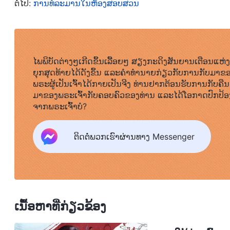
ຕໍ່ໄປ:
ການທໍລະມານໃນຫ້ອງສອບສວນ
ຈີນ ແລະ ບໍ່ມີສິດທາງກົດໝາຍໃດເລີຍ. ພວກເຂົາບໍ່ມີທາງເລື
ຂ້າທາດ. ໃນລະຫວ່າງມື້, ຜູ້ຄຸມນັກໂທດໄດ້ບັງຄັບໃຫ້ຂ້ານ້ອຍພ
ໃນຕອນທຳອິດ, ພວກເຂົາຕັ້ງກົດລະບຽບວ່າຂ້ານ້ອຍຕ້ອງພິມເຈ້ຍ 1
ໃບຕໍ່ມື້ ແລະ ໃນທີ່ສຸດກໍ່ເປັນ 3.000 ໃບ. ຈຳນວນນີ້ແມ່ນເປັ
ໄພພິບັດຕ່າງໆເກີດຂຶ້ນເລື້ອຍໆ ສຽງກະດິງສັນຍານເຕືອນແຫ່ງ
ຍຸກສຸດທ້າຍໄດ້ດັງຂຶ້ນ ແລະຄໍາທໍານາຍກ່ຽວກັບການກັບມາຂ
ທີ່ບໍ່ມີປະສົບການຄືກັບຂ້ານ້ອຍຈະເຮັດໄດ້. ໃນຄວາມເປັນຈິງ
ພຣະຜູ້ເປັນເຈົ້າໄດ້ກາຍເປັນຈີງ ທ່ານຢາກຕ້ອນຮັບການກັບຄືນ
ເຮັດໃຫ້ມັນສຳເລັດໄດ້ໝົດ ແລ້ວພວກເຂົາຈະສາມາດມີຂໍ້ອ້າ
ມາຂອງພຣະເຈົ້າກັບຄອບຄົວຂອງທ່ານ ແລະໄດ້ໂອກາດປົກປ້ອ
ຈາກພຣະເຈົ້າບໍ?
ສາມາດບັນລຸຕາມໂກຕ້າ, ເຈົ້າໜ້າທີ່ຕໍາຫຼວດທີ່ຊົ່ວຮ້າຍຈະ
ກວ່າ 5 ກກ ແລະ ພວກເຂົາຈະມັດມື ແລະ ຕີນຂອງຂ້ານ້ອຍເຂົ້າກ
ຕິດຕໍ່ພວກເຮົາຜ່ານທາງ Messenger
ທີ່ນັ້ນ, ກົ້ມຫົວຂອງຂ້ານ້ອຍ ແລະ ຂົດຫຼັງຂອງຂ້ານ້ອຍ, ບໍ່ສາມາ
ຫຼວດທີ່ໄຮ້ມະນຸດສະທຳ ແລະ ບໍ່ມີຄວາມຮູ້ສຶກເຫຼົ່ານີ້ບໍ່ໄດ
ເຖິງແມ່ນວ່າມີຫ້ອງນໍ້າໃນຫ້ອງຂັງ, ຂ້ານ້ອຍກໍ່ຍັງບໍ່ສາມາດ
ຮ່ວມຫ້ອງຂັງຂອງຂ້ານ້ອຍອູ້ມຂ້ານ້ອຍໄປຫ້ອງນໍ້າ. ຖ້າພວກເຂົ
ເນື້ອຫາທີ່ກ່ຽວຂ້ອງ
ຖ້າບໍ່ມີຜູ້ໃດຊ່ວຍຂ້ານ້ອຍໄດ້, ແລ້ວຂ້ານ້ອຍກໍ່ຈະບໍ່ມີທາງເລ
ປະທານອາຫານ, ເພາະມື ແລະ ຕີນຂອງຂ້ານ້ອຍຖືກໃສ່ກະແຈມື