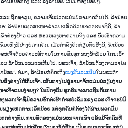
ມືຂ້ານ້ອຍອີກຄັ້ງ ແລະ ຂັງຂ້ານ້ອຍໄວ້ໃນຫ້ອງນ້ອຍໆ.
ກຊ້ຳ ແລະ ຖືກທາລຸນ, ຄວາມເຈັບປວດແມ່ນບໍ່ສາມາດທົນໄດ້. ຂ້ານ້ອຍ
ແອ: ຂ້ານ້ອຍເທດສະໜາຂ່າວປະເສີດດ້ວຍເຈດຕະນາທີ່ດີ, ຂ້າ
ວກເຂົາຕ້ອງຟ້າວ ແລະ ສະແຫວງຫາຄວາມຈິງ ແລະ ຮັບເອົາຄວາມ
ເຫັງນີ້ຢ່າງບໍ່ຄາດຄິດ. ເມື່ອກຳລັງຄິດກ່ຽວກັບສິ່ງນີ້, ຂ້ານ້ອຍ
ອງຫາພຣະເຈົ້າດ້ວຍຄຳອະທິຖານໃນການທົນທຸກຂອງຂ້ານ້ອຍ ໂດຍເວົ້າ
ແລະ ຂ້ານ້ອຍອ່ອນແອເກີນໄປ. ພຣະເຈົ້າ, ຂ້ານ້ອຍຕ້ອງການອາໄສ
້ອຍ”. ຕໍ່ມາ, ຂ້ານ້ອຍກໍ່ຄິດເຖິງ
ເພງສັນລະເສີນ
ໃນພຣະທຳ
ີຍສິ່ງຕ່າງໃຫ້ກັບເຈົ້າ. ເສັ້ນທາງໄປສູ່ອານາຈັກແມ່ນບໍ່ລຽບງ່າຍ
ມາຫາເຈົ້າແບບງ່າຍໆ? ໃນປັດຈຸບັນ ທຸກຄົນຈະຜະເຊີນກັບການ
ກເຈົ້າທີ່ມີຄວາມຮັກຕໍ່ເຮົາກໍຈະບໍ່ເຂັ້ມແຂງ ແລະ ເຈົ້າຈະບໍ່ມີ
ຈະເປັນພຽງເຫດການເລັກນ້ອຍ ແຕ່ທຸກຄົນກໍຕ້ອງໄດ້ຜ່ານພວກມັນ
່າງກັນ. ການທົດລອງແມ່ນພອນຈາກເຮົາ ແລ້ວມີຈັກຄົນທີ່
ວ່າ ພຣະທໍາອັນປະເສີດພຽງບາງຂໍ້ກໍຖືວ່າ ເປັນພອນຂອງເຮົາ ແຕ່ບໍ່