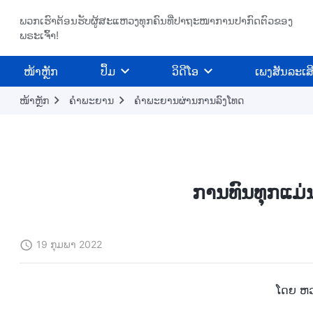
ພວກເຮົາຕ້ອນຮັບຜູ້ສະແຫວງທຸກຄົນທີ່ປາຖະໜາການປາກົດຕົວຂອງ
ພຣະເຈົ້າ!
​ໜ້າຫຼັກ
ປຶ້ມ
ວິ​ດີ​ໂອ
ເພງສັນລະເສ
ໜ້າຫຼັກ
ຄຳພະຍານ
ຄໍາພະຍານຜ່ານການລົງໂທດ
ການທົນທຸກແມ່
19 ກຸມພາ 2022
ໂດຍ ຫວ