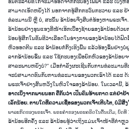
ອັນຕະລາຍທີ່ໃກ້ຈະມາຮອດຈາກກະບອງໄຟຟ້າ ແລະ ເບິ່ງຫ້ອງທີ
ສາມາດເຮັດຫຍັງໄດ້ ນອກຈາກຮູ້ສຶກກະວົນກະວາຍ ແລະ ຢ້ານ
ທໍລະມານນີ້ ຫຼື ບໍ່, ສະນັ້ນ ຂ້ານ້ອຍຈຶ່ງສືບຕໍ່ຮ້ອງຫາພຣະເຈົ້າ
ຂ້ານ້ອຍຢ່າງຮຸນແຮງທີ່ໜ້າເອິກເບື້ອງຊ້າຍຂອງຂ້ານ້ອຍດ້ວ
ນ້ອຍຮູ້ສຶກໃນທັນທີວ່າເລືອດໃນຮ່າງກາຍຂອງຂ້ານ້ອຍໄດ້ຟົດຂຶ
ຫົວຮອດຕີນ ແລະ ຂ້ານ້ອຍກໍ່ກິ້ງເທິງພື້ນ ແລ້ວຮ້ອງຂຶ້ນຢ່າງບໍ່
ລາກຂ້ານ້ອຍຂຶ້ນ ແລະ ໃຊ້ກະບອງເພື່ອຍົກຫົວຂອງຂ້ານ້ອຍຈາກຄ
ສາລະພາບຫຍັງບໍ?” ເມື່ອກຳລັງຜະເຊີນກັບການທໍລະມານທີ່ທາລ
ຈະບໍ່ສາມາດທົນກັບການທໍລະມານຂອງພວກເຂົາໄດ້ ແລະ ດ້ວຍ
ພຣະເຈົ້າຢ່າງສິ້ນຫວັງໃນຫົວໃຈຂອງຂ້ານ້ອຍ. ໃນເວລານີ້, ຂ
ອາດເບິ່ງຈາກພາຍນອກ ຄືກັບວ່າ ເປັນຄົນຮ້າຍກາດ ແຕ່ຢ່າຢ້ານ
ເລັກນ້ອຍ. ຕາບໃດທີ່ຄວາມເຊື່ອຂອງພວກເຈົ້າເຕີບໂຕ, ບໍ່ມີສິ່
ພາລະກິດຂອງພຣະເຈົ້າ. ພຣະຄຳຂອງພຣະຄຣິດໃນຕົ້ນເດີມ, ບົດທີ 
ຂ້ານ້ອຍອີກຄັ້ງ ແລະ ຂ້ານ້ອຍຮູ້ວ່າເຖິງແມ່ນເຈົ້າໜ້າທີ່ຕໍາຫຼ