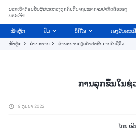
ພວກເຮົາຕ້ອນຮັບຜູ້ສະແຫວງທຸກຄົນທີ່ປາຖະໜາການປາກົດຕົວຂອງ
ພຣະເຈົ້າ!
​ໜ້າຫຼັກ
ປຶ້ມ
ວິ​ດີ​ໂອ
ເພງສັນລະເສ
ໜ້າຫຼັກ
ຄຳພະຍານ
ຄຳພະຍານກ່ຽວກັບປະສົບການໃນຊີວິດ
ການລຸກຂຶ້ນໃນຊ
19 ກຸມພາ 2022
ໂດຍ ເຟີນຈ