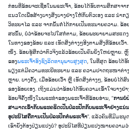
ກ່ອນທີ່ຂ້ອຍຈະເຊື່ອໃນພຣະເຈົ້າ, ຂ້ອຍໄດ້ຮັບການສຶກສາຈ
ແນວໃດເພື່ອສ້າງບາງສິ່ງບາງຢ່າງໃຫ້ກັບຕົວເອງ ແລະ ນໍາກຽດ
ວິທະຍາໄລ ແລະ ຈາກນັ້ນກໍ່ໄດ້ກາຍເປັນທະນາຍຄວາມ. ຂ້ອຍຮ
ສະນັ້ນ, ບໍ່ວ່າຂ້ອຍຈະໄປໃສກໍ່ຕາມ, ຂ້ອຍພະຍາຍາມສະແດງ
ໃນທາງຂອງຂ້ອຍ ແລະ ເຮັດສິ່ງຕ່າງໆອີງຕາມສິ່ງທີ່ຂ້ອຍເວົ້າ. ໃ
ໜຶ່ງ. ຂ້ອຍຮູ້ສຶກວ່າຕົວຈິງແລ້ວຂ້ອຍເປັນຄົນຍິ່ງໃຫຍ່ຫຼາຍ. 
ຂອງ
ພຣະເຈົ້າອົງຊົງລິດທານຸພາບສູງສຸດ
, ໃນທີ່ສຸດ ຂ້ອຍໄດ້ຮ
ພຽງແຕ່ມີຄວາມທະເຍີທະຍານ ແລະ ຄວາມປາດຖະໜາຕ່າງໆເທົ່
ຫຼາຍ. ບາງຄັ້ງ, ເມື່ອຂ້ອຍເວົ້າ ຫຼື ເຮັດສິ່ງຕ່າງໆ, ຂ້ອຍບໍ່ໄ
ຂອງຂ້ອຍເອງ. ເຖິງແມ່ນວ່າຂ້ອຍໄດ້ຮັບຄວາມເຂົ້າໃຈບາງຢ່າງກ່ຽ
ຂ້ອຍຈື່ຄັ້ງໜຶ່ງໃນພຣະທໍາຂອງພຣະເຈົ້າທີ່ຂ້ອຍອ່ານ, “
ການບໍ່
ສາມາດເຂົ້າກັບພຣະຄຣິດເປັນປໍລະປັກກັບພຣະເຈົ້າຢ່າງແນ່
ອຸປະນິໄສຄືການເປັນປໍລະປັກຕໍ່ພຣະເຈົ້າ
”. ແລ້ວຄົນທີ່ມີມະນຸ
ເຂົາຍັງຕ້ອງປ່ຽນແປງບໍ? ອຸປະນິໄສທີ່ປ່ຽນແປງໝາຍຄວາມ