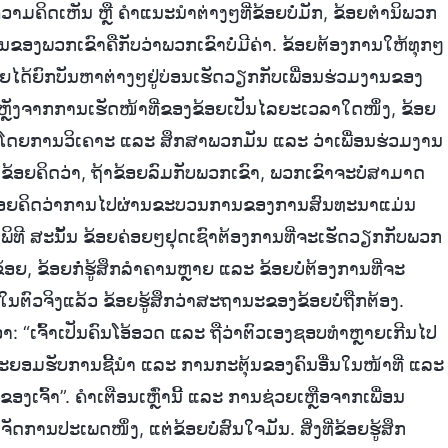
າມຄິດເຫັນ ຫຼື ຄໍາແນະນໍາຕ່າງໆທີ່ຂ້ອຍບໍ່ມັກ, ຂ້ອຍຕໍານິພວກ
ອງພວກເຂົາຄືກັບວ່າພວກເຂົາບໍ່ມີຄ່າ. ຂ້ອຍຕ້ອງການໃຫ້ທຸກໆ
່ອຍໄດ້ຍົກບັນຫາຕ່າງໆຢູ່ບ່ອນເຮັດວຽກກັບເພື່ອນຮ່ວມງານຂອງ
ຼັງຈາກການເຮັດໜ້າທີ່ຂອງຂ້ອຍເປັນໄລຍະເວລາໃດໜຶ່ງ, ຂ້ອຍ
້ໂດຍການວິເຄາະ ແລະ ສຶກສາພວກມັນ ແລະ ວ່າເພື່ອນຮ່ວມງານ
ໃຈ. ຂ້ອຍຄິດວ່າ, ຖ້າຂ້ອຍລົມກັບພວກເຂົາ, ພວກເຂົາຈະບໍ່ສາມາດ
ຂ້ອຍ. ຂ້ອຍຄິດວ່າການໄປຜ່ານຂະບວນການຂອງການສົນທະນາແມ່ນ
ິທີ ສະນັ້ນ ຂ້ອຍຄ່ອຍໆຢຸດເຊົາຕ້ອງການທີ່ຈະເຮັດວຽກກັບພວກ
້ອຍ, ຂ້ອຍກໍ່ຮູ້ສຶກລຳຄານຫຼາຍ ແລະ ຂ້ອຍບໍ່ຕ້ອງການທີ່ຈະ
 ໃນຕົວຈິງແລ້ວ ຂ້ອຍຮູ້ສຶກວ່າສະຖານະຂອງຂ້ອຍບໍ່ຖືກຕ້ອງ.
່າ: “ເຈົ້າເປັນຄົນໂອ້ອວດ ແລະ ຖືວ່າຕົວເອງຊອບທໍາຫຼາຍເກີນໄປ
ີ່ຈະຍອມຮັບການຊີ້ນໍາ ແລະ ການກະຕຸ້ນຂອງຄົນອື່ນໃນໜ້າທີ່ ແລະ
ຈົ້າ”. ຄໍາເຕືອນເຫຼົ່ານີ້ ແລະ ການຊ່ວຍເຫຼືອຈາກເພື່ອນ
ການປະເພດໜຶ່ງ, ແຕ່ຂ້ອຍບໍ່ສົນໃຈມັນ. ສິ່ງທີ່ຂ້ອຍຮູ້ສຶກ