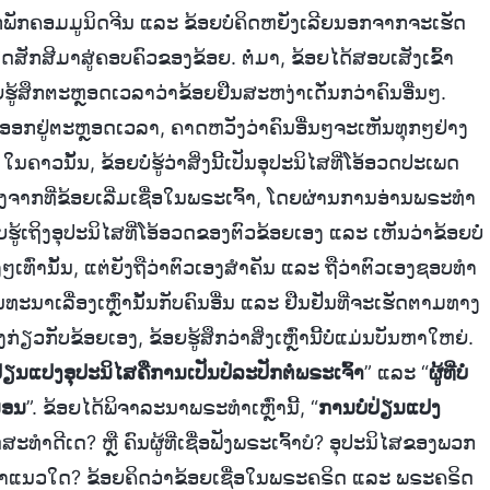
າກພັກຄອມມູນິດຈີນ ແລະ ຂ້ອຍບໍ່ຄິດຫຍັງເລີຍນອກຈາກຈະເຮັດ
ສັກສີມາສູ່ຄອບຄົວຂອງຂ້ອຍ. ຕໍ່ມາ, ຂ້ອຍໄດ້ສອບເສັງເຂົ້າ
ູ້ສຶກຕະຫຼອດເວລາວ່າຂ້ອຍຢືນສະຫງ່າເດັ່ນກວ່າຄົນອື່ນໆ.
ອອກຢູ່ຕະຫຼອດເວລາ, ຄາດຫວັງວ່າຄົນອື່ນໆຈະເຫັນທຸກໆຢ່າງ
ນຄາວນັ້ນ, ຂ້ອຍບໍ່ຮູ້ວ່າສິ່ງນີ້ເປັນອຸປະນິໄສທີ່ໂອ້ອວດປະເພດ
ຫຼັງຈາກທີ່ຂ້ອຍເລີ່ມເຊື່ອໃນພຣະເຈົ້າ, ໂດຍຜ່ານການອ່ານພຣະທໍາ
ັບຮູ້ເຖິງອຸປະນິໄສທີ່ໂອ້ອວດຂອງຕົວຂ້ອຍເອງ ແລະ ເຫັນວ່າຂ້ອຍບໍ່
ານັ້ນ, ແຕ່ຍັງຖືວ່າຕົວເອງສຳຄັນ ແລະ ຖືວ່າຕົວເອງຊອບທຳ
ດ້ສົນທະນາເລື່ອງເຫຼົ່ານັ້ນກັບຄົນອື່ນ ແລະ ຢືນຢັນທີ່ຈະເຮັດຕາມທາງ
ວກັບຂ້ອຍເອງ, ຂ້ອຍຮູ້ສຶກວ່າສິ່ງເຫຼົ່ານີ້ບໍ່ແມ່ນບັນຫາໃຫຍ່.
ປ່ຽນແປງອຸປະນິໄສຄືການເປັນປໍລະປັກຕໍ່ພຣະເຈົ້າ
” ແລະ “
ຜູ້ທີ່ບໍ່
ນອນ
”. ຂ້ອຍໄດ້ພິຈາລະນາພຣະທໍາເຫຼົ່ານີ້, “
ການບໍ່ປ່ຽນແປງ
ດສະທຳດີເດ? ຫຼື ຄົນຜູ້ທີ່ເຊື່ອຟັງພຣະເຈົ້າບໍ? ອຸປະນິໄສຂອງພວກ
ວ່າແນວໃດ? ຂ້ອຍຄິດວ່າຂ້ອຍເຊື່ອໃນພຣະຄຣິດ ແລະ ພຣະຄຣິດ