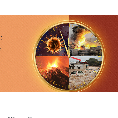
ະວ່າຂ້ອຍມີຊີວິດຢູ່ພາຍໃນອຸປະນິໄສທີ່ໂອ້ອວດຂອງຂ້ອຍ. ຂ້ອຍ
ໃຈ ແລະ ວ່າຂ້ອຍບໍ່ໄດ້ຕ້ອງການທີ່ຈະສະແຫວງຫາ ຫຼື ກວດເບິ່ງມັນ. ຜູ້
ໂອ້ອວດ ແລະ ຖືວ່າຕົວເອງຊອບທໍາ ແລະ ເຈົ້າຂາດສະຕິ. ເຄື່ອງ
ອກສັນຂອງພຣະອົງ ແລະ ພວກເຂົາຄວນໄດ້ໃຊ້ຈ່າຍຢ່າງສົມເຫດ
ອງ
ປ, ສະນັ້ນພວກເຮົາຕ້ອງມອບໝາຍຄວາມຮັບຜິດຊອບຕາມ
ງ
ຂ້ອຍຍັງຮູ້ສຶກວ່າຂ້ອຍຖືກ. ຂ້ອຍບໍ່ໄດ້ລັກເຄື່ອງຖວາຍ, ຂ້ອຍໄດ້
ຍັງຂ້ອຍຄວນແບກຮັບຄວາມຮັບຜິດຊອບອັນໃດໜຶ່ງ?
ພົບກັບພວກເຮົາ ແລະ ພວກເຂົາໄດ້ສົນທະນາ ແລະ ວິເຄາະບັນຫາ
ຍັງໃຊ້ພຣະທໍາຂອງພຣະເຈົ້າເພື່ອອະທິບາຍຄວາມເຂົ້າໃຈຂອງ
ວ່າຂ້ອຍກໍາລັງໃຊ້ການສົນທະນານີ້ກ່ຽວກັບພຣະທໍາຂອງພຣະເຈົ້າ
ຄວາມເຂົ້າໃຈທີ່ໄດ້ກໍ່ຕົວຂຶ້ນໃນຫົວໃຈຂອງຂ້ອຍ. ຂ້ອຍຮູ້ສຶກວ່າ
ກໍ່ຕາມ. ບັນດາຜູ້ນຳຂອງຂ້ອຍເຫັນວ່າຂ້ອຍບໍ່ມີຄວາມເຂົ້າໃຈ
ວງຫາຂໍ້ຕົກລົງຂອງບັນດາອ້າຍເອື້ອຍນ້ອງຂອງຂ້ອຍ, ພວກເຂົາ