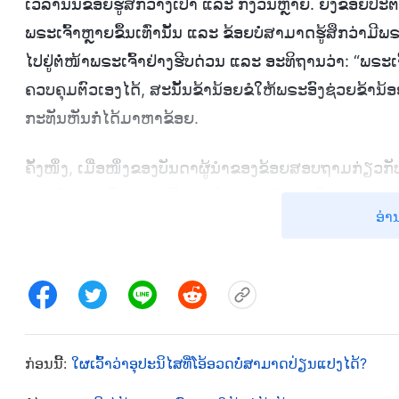
ເວລານັ້ນຂ້ອຍຮູ້ສຶກວ່າງເປົ່າ ແລະ ກັງວົນຫຼາຍ. ຍິ່ງຂ້ອຍປະ
ພຣະເຈົ້າຫຼາຍຂຶ້ນເທົ່ານັ້ນ ແລະ ຂ້ອຍບໍ່ສາມາດຮູ້ສຶກວ່າມີພຣ
ໄປຢູ່ຕໍ່ໜ້າພຣະເຈົ້າຢ່າງຮີບດ່ວນ ແລະ ອະທິຖານວ່າ: “ພຣະເ
ຄວບຄຸມຕົວເອງໄດ້, ສະນັ້ນຂ້ານ້ອຍຂໍໃຫ້ພຣະອົງຊ່ວຍຂ້ານ້
ກະທັນຫັນກໍ່ໄດ້ມາຫາຂ້ອຍ.
ຄັ້ງໜຶ່ງ, ເມື່ອໜຶ່ງຂອງບັນດາຜູ້ນຳຂອງຂ້ອຍສອບຖາມກ່ຽວກ
ການໃຊ້ຈ່າຍເງິນຂອງຄຣິດຕະຈັກ. ລາວພົບວ່າເມື່ອຂ້ອຍໄດ້ຕັ
ອ່າ
ເພື່ອນຮ່ວມງານ ຫຼື ຜູ້ນໍາຂອງຂ້ອຍ. ລາວເວົ້າກັບຂ້ອຍວ່າ: “ອັນ
ປຶກສາມັນກັບເພື່ອນຮ່ວມງານ ຫຼື ຜູ້ນໍາຂອງເຈົ້າ? ສິ່ງນີ້ເປ
ບໍ?” ຂ້ອຍຮູ້ສຶກວ່າມັນບໍ່ມີອັນໃດທີ່ຂ້ອຍສາມາດເວົ້າໃນ
ໃດແທ້ໆ. ຂ້ອຍບໍ່ຮູ້ວ່າເປັນຫຍັງທັງໝົດ, ເພາະວ່າຂ້ອຍບໍ່ເຄີຍຄ
ລະຫວ່າງໄລຍະເວລານັ້ນ, ເນື່ອງຈາກວ່າຂ້ອຍດໍາລົງຊີວິດຢູ
ກ່ອນນີ້:
ໃຜເວົ້າວ່າອຸປະນິໄສທີ່ໂອ້ອວດບໍ່ສາມາດປ່ຽນແປງໄດ້?
ຫຍັງເລີຍ, ຂ້ອຍບໍ່ຮູ້ວ່າໜ້າທີ່ຂອງຂ້ອຍແມ່ນການຝາກຝັງຂ
ການຕ່າງໆ ແລະ ສະແຫວງຫາຄວາມຈິງ. ຂ້ອຍບໍ່ຮູ້ວ່າຂ້ອຍຄ