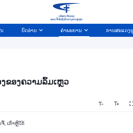
ີນ
ບົດອ່ານ
ຄຳພະຍານ
ການສະແດງຮ
່ວງຂອງຄວາມລົ້ມເຫຼວ
ີ້, ເກົາຫຼີໃຕ້