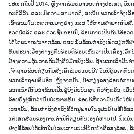
ປະເທດໃນປີ 2014. ຫຼັງຈາກຂ້ອຍມາຮອດຕ່າງປະເທດ, ບັນດາອ
ກະຕືລືລົ້ນ ແລະ ມີຄວາມສາມາດດີ, ສະນັ້ນ ພວກເຂົາຈຶ່ງເລ
ເຂົ້າຮ່ວມໃນເຫດການບາງຢ່າງ ແລະ ໃຫ້ການສໍາພາດກັບສື່. ແຕ
ອວດຢູ່ແລ້ວ ແລະ ດ້ວຍທຶນຮອນນີ້, ຂ້ອຍກາຍເປັນຄົນໂອ້ອວດທີ່
ໄດ້ໂດຍປາດສະຈາກຂ້ອຍ ແລະ ນັ້ນຂ້ອຍກຳລັງເຮັດວຽກທີ່ສໍາຄັ
ສົນທະນາເລື່ອງຕ່າງໆກັບຂ້ອຍທີ່ຂ້ອຍເຫັນວ່າເປັນເລື່ອງເລັ
ສ້າງຄວາມວຸ້ນວາຍກັບສິ່ງທີ່ບໍ່ມີຫຍັງເລີຍ. ຖ້າພວກເຂົາສືບຕ
ເຈົ້າຖາມຂ້ອຍກ່ຽວກັບສິ່ງເລັກນ້ອຍແບບນີ້? ອັນນີ້ຄຸ້ມຄ່າກ
ພວກເຂົາຖາມຕື່ມອີກ, ຫຼັງຈາກນັ້ນ, ນໍ້າສຽງຂອງຂ້ອຍກໍ່ກາ
ພວກເຂົາຄືກັບວ່າຂ້ອຍເປັນຜູ້ບັງຄັບບັນຊາ. ຕົວຈິງແລ້ວ, ເມື
ຂ້ອຍຍັງຮູ້ສຶກວ່າມັນບໍ່ເໝາະສົມ. ຂ້ອຍຮູ້ສຶກວ່າມັນເຮັ
ເວລານັ້ນ, ຂ້ອຍກໍາລັງດໍາລົງຊີວິດຢູ່ພາຍໃນອຸປະນິໄສທີ່ໂ
ແຕ່ເສດສ່ວນຂອງການຕຳນິຕິຕຽນຕົນເອງກໍ່ຫາຍໄປ. ນີ້ແມ່ນວິທ
ຢ່າງທີ່ຂ້ອຍໄດ້ເຮັດໃນໄລຍະການປະຕິບັດໜ້າທີ່ຂອງຂ້ອຍ, ຂ