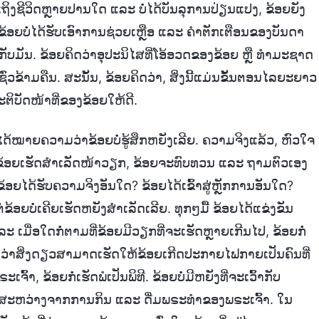
້າເຖິງຊີວິດຫຼາຍປານໃດ ແລະ ບໍ່ໄດ້ບັນລຸການປ່ຽນແປງ, ຂ້ອຍຍັງ
່. ຂ້ອຍບໍ່ໄດ້ຮັບເອົາການຊ່ວຍເຫຼືອ ແລະ ຄຳຕັກເຕືອນຂອງບັນດາ
າຍກັບມັນ. ຂ້ອຍຄິດວ່າອຸປະນິໄສທີ່ໂອ້ອວດຂອງຂ້ອຍ ຫຼື ທຳມະຊາດ
່ວຂ້າມຄືນ. ສະນັ້ນ, ຂ້ອຍຄິດວ່າ, ສິ່ງນີ້ແມ່ນຂັ້ນຕອນໄລຍະຍາວ
ບັດໜ້າທີ່ຂອງຂ້ອຍໃຫ້ດີ.
ນບໍ່ໄດ້ໝາຍຄວາມວ່າຂ້ອຍບໍ່ຮູ້ສຶກຫຍັງເລີຍ. ຄວາມຈິງແລ້ວ, ຫົວໃຈ
ງຈາກຂ້ອຍເຮັດສຳເລັດໜ້າວຽກ, ຂ້ອຍຈະທົບທວນ ແລະ ຖາມຕົວເອງ
ຂ້ອຍໄດ້ຮັບຄວາມຈິງອັນໃດ? ຂ້ອຍໄດ້ເຂົ້າສູ່ຫຼັກການອັນໃດ?
ອຍບໍ່ເຄີຍເຮັດຫຍັງສໍາເລັດເລີຍ. ທຸກໆມື້ ຂ້ອຍໄດ້ແຂ່ງຂັນ
 ເມື່ອໃດກໍ່ຕາມທີ່ຂ້ອຍມີວຽກທີ່ຈະເຮັດຫຼາຍເກີນໄປ, ຂ້ອຍກໍ່
ວ່າສິ່ງດຽວສາມາດເຮັດໃຫ້ຂ້ອຍເກີດປະກາຍໄຟກາຍເປັນຄົນທີ່
້າ, ຂ້ອຍກໍ່ເຮັດພໍເປັນພິທີ. ຂ້ອຍບໍ່ມີຫຍັງທີ່ຈະເວົ້າກັບ
າມສະຫວ່າງຈາກການກິນ ແລະ ດື່ມພຣະທໍາຂອງພຣະເຈົ້າ. ໃນ