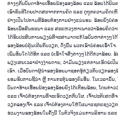
ຕ່າງໆກັບບັນດາອ້າຍເອື້ອຍນ້ອງຂອງຂ້ອຍ ແລະ ຂ້ອຍໄດ້ຍິນຄວ
ເຂົາທັນທີໂດຍປາດສະຈາກການຄິດ ແລະ ດູຖູກຄວາມຄິດເຫັນຂ
ຢ່າງເປັນໄປຕາມທີ່ຂ້ອຍຕ້ອງການຢ່າງແນ່ນອນ. ຂ້ອຍຍັງບໍ່ຄ
ຂ້ອຍເພື່ອສົນທະນາ ແລະ ສະແຫວງຫາເພາະວ່າຂ້ອຍຄິດວ່າຫ
ໄດ້ຮັບປະສົບການພຽງພໍທີ່ຈະສາມາດແກ້ໄຂບັນຫາຕ່າງໆໄດ
ຂອງຂ້ອຍບໍ່ຄຸ້ນເຄີຍກັບວຽກ, ດັ່ງນັ້ນ ພວກເຂົາບໍ່ຄ່ອຍເຂົ້າ
ເພີ່ມອັນໃດໄດ້ອີກ ແລະ ບໍ່ເຂົ້າໃຈສິ່ງຕ່າງໆໄດ້ດີກ່ວາ
ພຽງເສຍເວລາຢ່າງງ່າຍດາຍ, ວ່າມັນພຽງແຕ່ການເຮັດພໍເປັນພ
ເຂົາ. ເມື່ອບັນດາຜູ້ນໍາຂອງຂ້ອຍມາຊອກຮູ້ກ່ຽວກັບວຽກຂອງຂ
ຍອມຮັບການຊີ້ນຳ ຫຼື ການກະຕຸ້ນຂອງຄົນອື່ນ. ໃນເວລານັ້ນ,
ບັນດາອ້າຍເອື້ອຍນ້ອງຂອງຂ້ອຍຍັງໄດ້ເຕືອນຂ້ອຍ, ໂດຍກ່າວວ
ແລະ ເຈົ້າບໍ່ຕ້ອງການທີ່ຈະເຮັດວຽກກັບໃຜ. ເຈົ້າປະຕິເສດທ
ວຽກຂອງເຈົ້າ ແລະ ເຈົ້າບໍ່ຕ້ອງການໃຫ້ໃຜມາແຊກແຊງວຽກຂອງເ
ຮ່ວມງານຂອງຂ້ອຍໃນຄັ້ງນີ້ ໃນຕົວຈິງແມ່ນການລິຮານ ແລະ ຈັດ