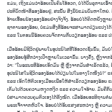
ແມ່ນ, ເຖິງແມ່ນວ່າຂ້ອຍເປັນຄົນໂອ້ອວດ, ບໍ່ໄດ້ບັນລຸການເຂົ
ປະຕິບັດໜ້າທີ່ຂອງຂ້ອຍຢູ່, ສະນັ້ນ ສິ່ງນີ້ບໍ່ແມ່ນບັນຫາໃຫຍ
ອ້າຍເອື້ອຍນ້ອງຂອງຂ້ອຍຢ່າງຈິງຈັງ. ຂ້ອຍບໍ່ໄດ້ຄິດຫຍັງຫຼ
ຊາຕານຂອງຂ້ອຍ, ບໍ່ແມ່ນສິ່ງທີ່ຂ້ອຍຈະສາມາດປ່ຽນແປງໄດ້ຊົ
ແລະ ໃນຕອນນີ້ຂ້ອຍຄວນຈັດການກັບວຽກຂອງຂ້ອຍ ແລະ ປະຕິ
ເມື່ອຂ້ອຍມີຊີວິດຢູ່ພາຍໃນອຸປະນິໄສທີ່ໂອ້ອວດເຊັ່ນນັ້ນ, ມັ
ຂອງຂ້ອຍຮູ້ສຶກວ່າງເປົ່າຫຼາຍໃນເວລານັ້ນ. ບາງຄັ້ງ, ຫຼັ
ວ່າ: “ໃນຂະນະທີ່ຂ້ອຍເຮັດມັນ ຫຼື ຫຼັງຈາກມັນສຳເລັດແລ້ວ, 
ອຸປະນິໄສໃນຊີວິດຂອງຂ້ອຍໄດ້ປ່ຽນໄປໃນທາງໃດໜຶ່ງບໍ?” ແຕ່ຂ້
ແລະ ເຮັດໃຫ້ຕົວເອງເມື່ອຍເພື່ອໃຫ້ສໍາເລັດວຽກຂອງຂ້ອຍ ແລະ
ເຕັມໄປດ້ວຍຄວາມຫງຸດຫງິດ ແລະ ຄວາມໃຈຮ້າຍ. ມັນຄືກັບ
ບໍ່ສາມາດຄວບຄຸມຕົວເອງໄດ້ທັງໝົດ. ເມື່ອຂ້ອຍອະທິຖານຕໍ່ພຣະເຈົ
ພຣະເຈົ້າຈາກຫົວໃຈ. ຂ້ອຍບໍ່ໄດ້ຮັບແສງສະຫວ່າງ ຫຼື ຄວ