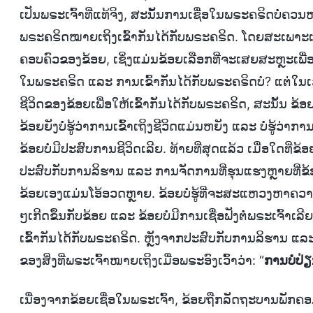
ເປັນພຣະເຈົ້າທີ່ແທ້ຈິງ, ສະນັ້ນການເຊື່ອໃນພຣະຄຣິດບໍ່ຄວນ
ພຣະຄຣິດໝາຍເຖິງເຂົ້າກັນໄດ້ກັບພຣະຄຣິດ. ໂດຍສະເພາະເມື
ຄອບຄົວຂອງຂ້ອຍ, ເຊິ່ງແມ່ນຂ້ອຍເລືອກທີ່ຈະເສຍສະຫຼະເພື່ອ
ໃນພຣະຄຣິດ ແລະ ການເຂົ້າກັນໄດ້ກັບພຣະຄຣິດບໍ? ແຕ່ໃນເວລ
ຊີວິດຂອງຂ້ອຍເພື່ອໃຫ້ເຂົ້າກັນໄດ້ກັບພຣະຄຣິດ, ສະນັ້ນ ຂ້ອ
ຂ້ອຍຍັງບໍ່ຮູ້ວ່າການເຂົ້າເຖິງຊີວິດແມ່ນຫຍັງ ແລະ ບໍ່ຮູ້ວ່
ຂ້ອຍບໍ່ມີປະສົບການຊີວິດເລີຍ. ທ້າຍທີ່ສຸດແລ້ວ ເມື່ອໃດທີ່ຂ້
ປະສົບກັບການລິຮານ ແລະ ການຈັດການທີ່ຮຸນແຮງຫຼາຍທີ່ຂ
ຂ້ອຍເອງແມ່ນໂອ້ອວດຫຼາຍ. ຂ້ອຍບໍ່ຮູ້ທີ່ຈະສະແຫວງຫາຄວາມຈ
ໆເກີດຂຶ້ນກັບຂ້ອຍ ແລະ ຂ້ອຍບໍ່ມີການເຊື່ອຟັງຕໍ່ພຣະເຈົ້າເລີຍ
ເຂົ້າກັນໄດ້ກັບພຣະຄຣິດ. ຫຼັງຈາກປະສົບກັບການລິຮານ ແລະ ກ
ຂອງສິ່ງທີ່ພຣະເຈົ້າໝາຍເຖິງເມື່ອພຣະອົງເວົ້າວ່າ: “
ການບໍ່ປ່
ເນື່ອງຈາກຂ້ອຍເຊື່ອໃນພຣະເຈົ້າ, ຂ້ອຍຖືກລັດຖະບານພັກຄອມມູ