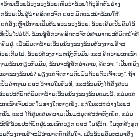
້າຍເອື້ອຍນ້ອງຂອງຂ້ອຍເຫັນວ່າຂ້ອຍໄດ້ອຸທິດຕົນຢ່າງ
ືອກຂ້ອຍເປັນຜູ້ນໍາຄຣິດຕະຈັກ ແລະ ມັກແນະນໍາຂ້ອຍໃຫ້
່ສິ່ງເຫຼົ່ານີ້ກາຍເປັນທຶນຮອນຂອງຂ້ອຍ. ຂ້ອຍເຄີຍເປັນຄົນໂອ້
ເປັນໄປບໍ່ໄດ້. ຂ້ອຍຮູ້ສຶກວ່າຄຣິດຕະຈັກບໍ່ສາມາດປະຕິບັດໜ້າທີ່
ນຢູ່. ເມື່ອບັນດາອ້າຍເອື້ອຍນ້ອງຂອງຂ້ອຍຕ້ອງການທີ່ຈະ
ກນ້ອຍເກີນໄປ, ຂ້ອຍບໍ່ຕ້ອງການຫຍຸ້ງກັບມັນ ແລະ ຄິດວ່າພວກເຂົາ
ໍ່ຖາມຂ້ອຍກ່ຽວກັບມັນ, ຂ້ອຍຈະຮູ້ສຶກລໍາຄານ, ຄິດວ່າ: “ເປັນຫຍັງ
ັບເວລາຂອງຂ້ອຍບໍ? ພຽງແຕ່ຈັດການກັບມັນດ້ວຍຕົວເຈົ້າເອງ”. ຖ້າ
ຍເປັນຄໍາຖາມ ແລະ ວິຈານໃນທັນທີ, ແລະຂ້ອຍຍັງໄດ້ສັ່ງສອນ
່ອຂ້ອຍປະຕິບັດຕໍ່ບັນດາອ້າຍເອື້ອຍນ້ອງຂອງຂ້ອຍແບບນີ້, ແມ່ນແຕ່
ດໃຫ້ພວກເຂົາເຈັບປວດໃນທາງໃດທາງໜຶ່ງ. ແຕ່ໃນລະຫວ່າງໄລຍະ
ອ້ອວດນັ້ນ ແລະ ໄດ້ສູນເສຍຄວາມເປັນມະນຸດສະທໍາທັງໝົດ. ແມ່ນ
ີທີ່ຂ້ອຍປະຕິບັດຢູ່ບ່ອນເຮັດວຽກ ແລະ ໃນຊີວິດ. ໃນທຸກສິ່ງທຸກ
້ອຍຕ້ອງການທີ່ຈະມີອຳນາດຕັດສິນໃຈ. ເມື່ອຂ້ອຍສົນທະນາສິ່ງ