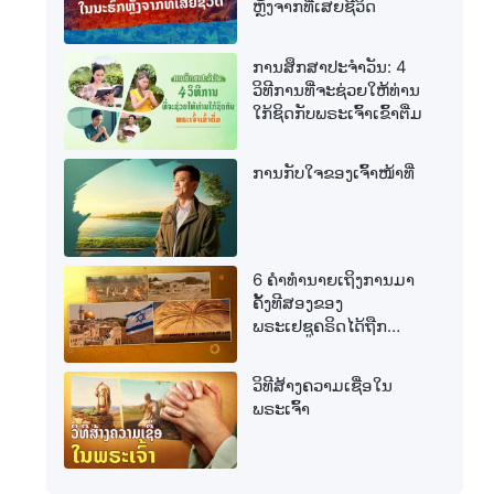
ຫຼັງຈາກທີ່ເສຍຊີວິດ
ການສຶກສາປະຈໍາວັນ: 4
ວິທີການທີ່ຈະຊ່ວຍໃຫ້ທ່ານ
ໃກ້ຊິດກັບພຣະເຈົ້າເຂົ້າຕື່ມ
ການກັບໃຈຂອງເຈົ້າໜ້າທີ່
6 ຄຳທຳນາຍເຖິງການມາ
ຄັ້ງທີສອງຂອງ
ພຣະເຢຊູຄຣິດໄດ້ຖືກ
ສຳເລັດແລ້ວ
ວິທີສ້າງຄວາມເຊື່ອໃນ
ພຣະເຈົ້າ