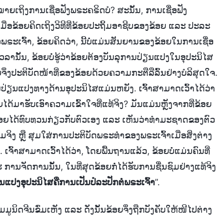
ໝາຍເຖິງການເຊື່ອຟັງພຣະຄຣິດບໍ? ສະນັ້ນ, ການເຊື່ອຟັງ
່ອຂ້ອຍຄິດເຖິງວິທີທີ່ຂ້ອຍປະຖິ້ມອາຊີບຂອງຂ້ອຍ ແລະ ປະລະ
ພຣະເຈົ້າ, ຂ້ອຍຄິດວ່າ, ນີ້ບໍ່ແມ່ນສັນຍານຂອງຂ້ອຍໃນການເຊື່ອ
ານັ້ນ, ຂ້ອຍບໍ່ຮູ້ວ່າຂ້ອຍຕ້ອງບັນລຸການປ່ຽນແປງໃນອຸປະນິໄສ
ຍຈຶ່ງປະຕິບັດໜ້າທີ່ຂອງຂ້ອຍດ້ວຍຄວາມກະຕືລືລົ້ນຢ່າງບໍລິສຸດໃຈ.
າການປ່ຽນແປງທາງດ້ານອຸປະນິໄສແມ່ນຫຍັງ. ເຈົ້າສາມາດເວົ້າໄດ້ວ່າ
ອຍໄດ້ມາຮັບເອົາຄວາມເຂົ້າໃຈທີ່ແທ້ຈິງ? ມັນແມ່ນຫຼັງຈາກທີ່ຂ້ອຍ
້ອຍໄດ້ທົບທວນກ່ຽວກັບຕົວເອງ ແລະ ເຫັນວ່າທໍາມະຊາດຂອງຕົວ
ິງ ຫຼື ສຸມໃສ່ການປະຕິບັດພຣະທໍາຂອງພຣະເຈົ້າເມື່ອສິ່ງຕ່າງ
. ເຈົ້າສາມາດເວົ້າໄດ້ວ່າ, ໂດຍພື້ນຖານແລ້ວ, ຂ້ອຍບໍ່ແມ່ນຄົນທີ່
ານຈັດການນັ້ນ, ໃນທີ່ສຸດຂ້ອຍກໍ່ໄດ້ຮັບການຊື່ນຊົມຢ່າງແທ້ຈິງ
ຽນແປງອຸປະນິໄສຄືການເປັນປໍລະປັກຕໍ່ພຣະເຈົ້າ
”.
ນິດຈີນຂົ່ມເຫັງ ແລະ ດັ່ງນັ້ນຂ້ອຍຈຶ່ງຖືກບັງຄັບໃຫ້ໜີໄປຕ່າງ