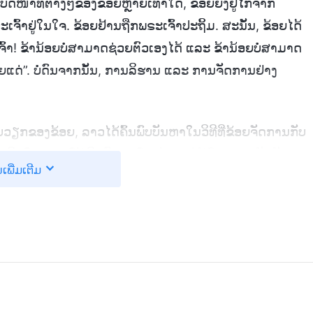
ຕິບັດໜ້າທີ່ຕ່າງໆຂອງຂ້ອຍຫຼາຍເທົ່າໃດ, ຂ້ອຍຍິ່ງຢູ່ໄກຈາກ
ະເຈົ້າຢູ່ໃນໃຈ. ຂ້ອຍຢ້ານຖືກພຣະເຈົ້າປະຖິ້ມ. ສະນັ້ນ, ຂ້ອຍໄດ້
ຈົ້າ! ຂ້ານ້ອຍບໍ່ສາມາດຊ່ວຍຕົວເອງໄດ້ ແລະ ຂ້ານ້ອຍບໍ່ສາມາດ
ອຍແດ່”. ບໍ່ດົນຈາກນັ້ນ, ການລິຮານ ແລະ ການຈັດການຢ່າງ
ັບວຽກຂອງຂ້ອຍ, ລາວໄດ້ຄົ້ນພົບບັນຫາໃນວິທີທີ່ຂ້ອຍຈັດການກັບ
ດສິນໃຈວ່າຈະໃຊ້ເງິນນີ້ແນວໃດ, ຂ້ອຍບໍ່ໄດ້ສົນທະນາມັນກັບ
ນເພີ່ມເຕີມ
ນີ້ເປັນເລື່ອງຂອງຄ່າໃຊ້ຈ່າຍຄຣິດຕະຈັກ, ເປັນຫຍັງເຈົ້າຈຶ່ງບໍ່
ັນປະເພດຂອງການຕັດສິນໃຈທີ່ເຈົ້າສາມາດເຮັດໄດ້ດ້ວຍຕົວເຈົ້າເອງ
ການຕອບຄໍາຖາມຂອງລາວ. ໃນເວລານັ້ນ, ຂ້ອຍບໍ່ຮູ້ຈະຕອບລາວແນວ
ິດກ່ຽວກັບມັນເລີຍ. ຫຼັງຈາກນັ້ນ, ຂ້ອຍເລີ່ມຄິດຄືນຫຼັງ. ໃນ
່ໃນລັກສະນະໂອ້ອວດຂອງຂ້ອຍ, ຂ້ອຍບໍ່ມີຄວາມຮູ້ສຶກແບບປົກກະຕິ
ອງພຣະເຈົ້າຕໍ່ຂ້ອຍ ແລະ ວ່າຂ້ອຍຄວນຈະປະຕິບັດມັນຕາມຫຼັກ
ວນຈະສົນທະນາ ແລະ ຕັດສິນໃຈເລື່ອງຕ່າງໆ ຮ່ວມກັບເພື່ອນ