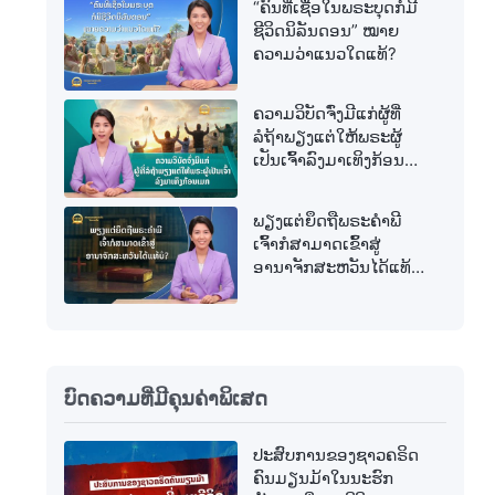
“ຄົນທີ່ເຊື່ອໃນພຣະບຸດກໍມີ
ຊີວິດນິລັນດອນ” ໝາຍ
ຄວາມວ່າແນວໃດແທ້?
ຄວາມວິບັດຈົ່ງມີແກ່ຜູ້ທີ່
ລໍຖ້າພຽງແຕ່ໃຫ້ພຣະຜູ້
ເປັນເຈົ້າລົງມາເທິງກ້ອນ
ເມກ
ພຽງແຕ່ຍຶດຖືພຣະຄຳພີ
ເຈົ້າກໍສາມາດເຂົ້າສູ່
ອານາຈັກສະຫວັນໄດ້ແທ້
ບໍ?
ບົດຄວາມທີ່ມີຄຸນຄ່າພິເສດ
ປະສົບການຂອງຊາວຄຣິດ
ຄົນມຽນມ້າໃນນະຮົກ