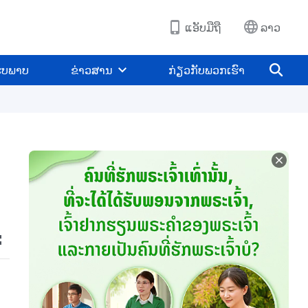
ແອັບມືຖື
ລາວ
ູບພາບ
ຂ່າວສານ
ກ່ຽວກັບພວກເຮົາ