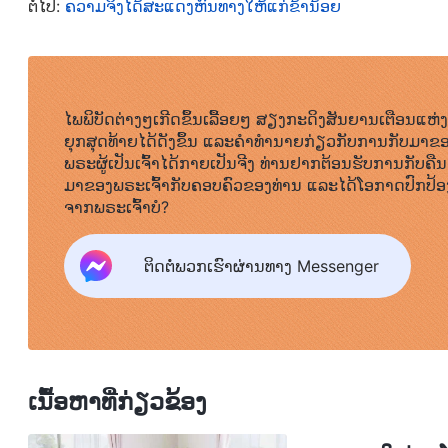
ຕໍ່ໄປ:
ຄວາມຈິງໄດ້ສະແດງຫົນທາງໃຫ້ແກ່ຂ້ານ້ອຍ
ຮ່ວມງານ ແລະ ຜູ້ນໍາຂອງຂ້ອຍ. ຂ້ອຍຂາດຄວາມຮູ້ສຶກນັ້ນເພາ
ກໍ່ບໍ່ຮູ້ຕົວເລີຍ. ຂ້ອຍເຄີຍຄິດວ່າອັນນີ້ເປັນສິ່ງທີ່ຂ້ອຍເຂົ້າ
ນໍາຂອງຂ້ອຍໄດ້ຈັດການກັບຂ້ອຍໂດຍເວົ້າວ່າ: “ເຈົ້າເປັນຄົນ
ໄພພິບັດຕ່າງໆເກີດຂຶ້ນເລື້ອຍໆ ສຽງກະດິງສັນຍານເຕືອນແຫ່ງ
ຖວາຍເຫຼົ່ານີ້ແມ່ນໄດ້ຖືກມອບໃຫ້ແກ່ພຣະເຈົ້າໂດຍຜູ້ເລື
ຍຸກສຸດທ້າຍໄດ້ດັງຂຶ້ນ ແລະຄໍາທໍານາຍກ່ຽວກັບການກັບມາຂ
ສົມຜົນຕາມຫຼັກການ. ດຽວນີ້ ເຄື່ອງຖວາຍໄດ້ເສຍຫາຍໄ
ພຣະຜູ້ເປັນເຈົ້າໄດ້ກາຍເປັນຈີງ ທ່ານຢາກຕ້ອນຮັບການກັບຄືນ
ມາຂອງພຣະເຈົ້າກັບຄອບຄົວຂອງທ່ານ ແລະໄດ້ໂອກາດປົກປ້ອ
ຫຼັກການ”. ຂ້ອຍບໍ່ໄດ້ເວົ້າຫຍັງຕອບກັບລາວ, ແຕ່ພາຍໃນແລ້ວ, 
ຈາກພຣະເຈົ້າບໍ?
ໃຊ້ມັນໃນຂະບວນການເຮັດວຽກຄຣິດຕະຈັກ, ສະນັ້ນ ເປັນຫ
ຕິດຕໍ່ພວກເຮົາຜ່ານທາງ Messenger
ຫຼັງຈາກນັ້ນ, ບັນດາຜູ້ນໍາຂອງຂ້ອຍໄດ້ມາຄຣິດຕະຈັກເພື່ອ
ຂອງຂ້ອຍໂດຍໃຊ້ພຣະທໍາຂອງພຣະເຈົ້າ. ໃນເວລານັ້ນ, ຂ້ອຍ
ຂ້ອຍກ່ຽວກັບຕົວຂ້ອຍເອງ, ແຕ່ໃນໃຈຂອງຂ້ອຍແລ້ວ, ຂ້ອຍຮູ້
ເພື່ອພຽງແຕ່ປົດປ່ອຍການຕໍ່ຕ້ານ, ຄວາມບໍ່ພໍໃຈ ແລະ ການຂາດ
ເນື້ອຫາທີ່ກ່ຽວຂ້ອງ
ຂ້ອຍເຮັດວຽກໜັກເຖິງແມ່ນວ່າຈະບໍ່ໄດ້ຮັບການຍອມຮັບອັນໃດ
ແທ້ຈິງຂອງທຳມະຊາດຂອງຕົວຂ້ອຍເອງ, ສະນັ້ນຫຼັງຈາກສະແຫ