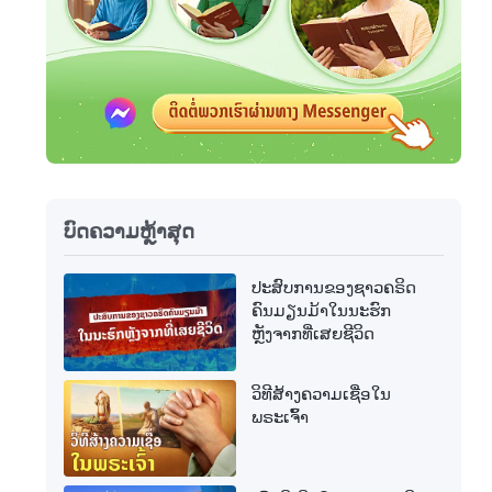
ບົດຄວາມຫຼ້າສຸດ
ປະສົບການຂອງຊາວຄຣິດ
ຄົນມຽນມ້າໃນນະຮົກ
ຫຼັງຈາກທີ່ເສຍຊີວິດ
ວິທີສ້າງຄວາມເຊື່ອໃນ
ພຣະເຈົ້າ