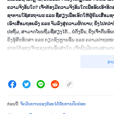
ຄວາມຈິງອັນໃດ? ເຈົ້າຕ້ອງມີຄວາມຈິງອັນໃດເພື່ອຮັບເອົາອິດ
ຊາຕານໃຊ້ສະຖານະ ແລະ ຊື່ສຽງເພື່ອເຮັດໃຫ້ຜູ້ຄົນເສື່ອມຊາ
ເຂົາເສື່ອມຖອຍລົງ ແລະ ຈົມລົງສູ່ຄວາມຜິດບາບ; ຍິ່ງໄປກວ່າ
ປະຖິ້ມ, ສາມາດໂຍນຖິ້ມຊື່ສຽງໄດ້... ບໍ່ດັ່ງນັ້ນ, ຍິ່ງເຈົ້າດິ
ຍິ່ງຮູ້ສຶກອິດສາ ແລະ ກຽດຊັງຫຼາຍຂຶ້ນ ແລະ ຄວາມປາຖະໜາ
ຢາກໄດ້ຂອງເຈົ້າແຂງແກ່ນຂຶ້ນສ່ຳໃດ, ເຈົ້າຍິ່ງມີຄວາມສາມາ
ກຽດຊັງຂອງເຈົ້າຈະເພີ່ມຂຶ້ນ. ເນື່ອງຈາກວ່າຄວາມກຽດຊັງຂອງເຈົ
ອ່າ
ຢູ່ພາຍໃນຫຼາຍຂຶ້ນສ່ຳໃດ, ເຈົ້າຍິ່ງຈະປະຕິບັດໜ້າທີ່ຂອງເຈົ້າບໍ່ໄ
ໃດ, ເຈົ້າຍິ່ງເປັນປະໂຫຍດໜ້ອຍລົງສ່ຳນັ້ນ. ນີ້ແມ່ນວົງຈອນຊົ່ວ
ໄດ້ດີຈັກເທື່ອ, ເຈົ້າຈະຖືກກຳຈັດເທື່ອລະໜ້ອຍ
”
(ຄັດຈາກບົດ “ມ
ຄວາມຈິງ” ໃນໜັງສືການບັນທຶກບົດສົນທະນາຂອງພຣະຄຣິດກ່ຽວກັບ
ພຣະເຈົ້າເປີດເຜີຍສະພາວະຂອງຂ້ອຍເອງໄດ້ຢ່າງຊັດເຈນ. ຫຼັ
ກ່ອນນີ້:
ຈິດວິນຍານຂອງຂ້ອຍໄດ້ຮັບການປົດປ່ອຍ
ຂ້ອຍຄຸ້ນເຄີຍກັບກິດຈະກຳປົກກະຕິຫຼາຍຂຶ້ນ ແລະ ຂ້ອຍກຳ
ເລີ່ມຮູ້ສຶກວ່າຂ້ອຍສະແດງໄດ້ດີກວ່າພວກເຂົາ ແລະ ຂ້ອຍຈ