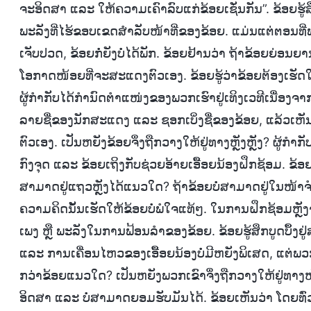
ຈະອິດສາ ແລະ ໃຫ້ຄວາມເຄົາລົບແກ່ຂ້ອຍເຊັ່ນກັນ”. ຂ້ອຍຮູ້ສຶກ
ພະລັງທີ່ໄຮ້ຂອບເຂດສຳລັບໜ້າທີ່ຂອງຂ້ອຍ. ແມ່ນແຕ່ຕອນທີ
ເຈັບປວດ, ຂ້ອຍກໍ່ຍັງບໍ່ໄດ້ພັກ. ຂ້ອຍຢ້ານວ່າ ຖ້າຂ້ອຍຍ່ອນ
ໂອກາດໜ້ອຍທີ່ຈະສະແດງຕົວເອງ. ຂ້ອຍຮູ້ວ່າຂ້ອຍຕ້ອງເຮັດໃຫ
ຜູ້ກຳກັບໄດ້ກຳນົດຕຳແໜ່ງຂອງພວກເຮົາຢູ່ເທິງເວທີເນື່ອງຈາ
ລາຍຊື່ຂອງນັກສະແດງ ແລະ ຊອກເບິ່ງຊື່ຂອງຂ້ອຍ, ແລ້ວເຫັນ
ຕົວເອງ. ເປັນຫຍັງຂ້ອຍຈຶ່ງຖືກວາງໃຫ້ຢູ່ທາງຫຼັງຫຼັງ? ຜ
ກົງຈຸດ ແລະ ຂ້ອຍເຖິງກັບຊ່ວຍອ້າຍເອື້ອຍນ້ອງຝຶກຊ້ອມ. 
ສາມາດຢູ່ແຖວຫຼັງໄດ້ແນວໃດ? ຖ້າຂ້ອຍບໍ່ສາມາດຢູ່ໃນໜ້າຈໍ, ຖ
ຄວາມຄິດນັ້ນເຮັດໃຫ້ຂ້ອຍບໍ່ພໍໃຈແທ້ໆ. ໃນການຝຶກຊ້ອມ
ເພງ ຫຼື ພະລັງໃນການຟ້ອນລຳຂອງຂ້ອຍ. ຂ້ອຍຮູ້ສຶກບູດບຶ
ແລະ ການເຄື່ອນໄຫວຂອງເອື້ອຍນ້ອງບໍ່ມີຫຍັງພິເສດ, ແຕ່ພວກ
ກວ່າຂ້ອຍແນວໃດ? ເປັນຫຍັງພວກເຂົາຈຶ່ງຖືກວາງໃຫ້ຢູ່ທາງ
ອິດສາ ແລະ ບໍ່ສາມາດຍອມຮັບມັນໄດ້. ຂ້ອຍເຫັນວ່າ ໂດຍທົ່ວໄ