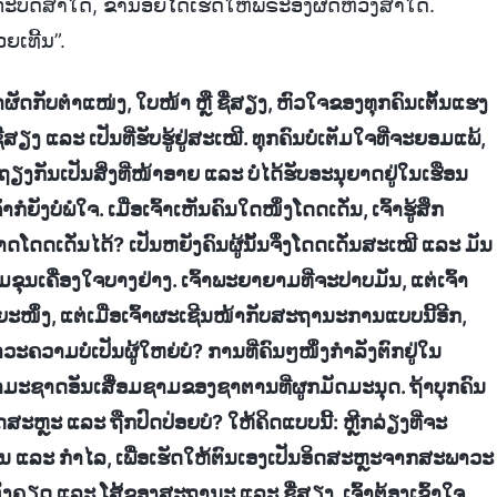
ກະບົດສ່ຳໃດ, ຂ້ານ້ອຍໄດ້ເຮັດໃຫ້ພຣະອົງຜິດຫວັງສ່ຳໃດ.
ເທີ້ນ”.
ສໍາຜັດກັບຕໍາແໜ່ງ, ໃບໜ້າ ຫຼື ຊື່ສຽງ, ຫົວໃຈຂອງທຸກຄົນເຕັ້ນແຮງ
ສຽງ ແລະ ເປັນທີ່ຮັບຮູ້ຢູ່ສະເໝີ. ທຸກຄົນບໍ່ເຕັມໃຈທີ່ຈະຍອມແພ້,
ຽງກັນເປັນສິ່ງທີ່ໜ້າອາຍ ແລະ ບໍ່ໄດ້ຮັບອະນຸຍາດຢູ່ໃນເຮືອນ
ໍຍັງບໍ່ພໍໃຈ. ເມື່ອເຈົ້າເຫັນຄົນໃດໜຶ່ງໂດດເດັ່ນ, ເຈົ້າຮູ້ສຶກ
ມາດໂດດເດັ່ນໄດ້? ເປັນຫຍັງຄົນຜູ້ນັ້ນຈຶ່ງໂດດເດັ່ນສະເໝີ ແລະ ມັນ
ຄວາມຂຸນເຄື່ອງໃຈບາງຢ່າງ. ເຈົ້າພະຍາຍາມທີ່ຈະປາບມັນ, ແຕ່ເຈົ້າ
ວໄລຍະໜຶ່ງ, ແຕ່ເມື່ອເຈົ້າຜະເຊີນໜ້າກັບສະຖານະການແບບນີ້ອີກ,
ພາວະຄວາມບໍ່ເປັນຜູ້ໃຫຍ່ບໍ? ການທີ່ຄົນໆໜຶ່ງກຳລັງຕົກຢູ່ໃນ
ແຫ່ງທຳມະຊາດອັນເສື່ອມຊາມຂອງຊາຕານທີ່ຜູກມັດມະນຸດ. ຖ້າບຸກຄົນ
ອິດສະຫຼະ ແລະ ຖືກປົດປ່ອຍບໍ? ໃຫ້ຄິດແບບນີ້: ຫຼີກລ່ຽງທີ່ຈະ
ເດັ່ນ ແລະ ກຳໄລ, ເພື່ອເຮັດໃຫ້ຕົນເອງເປັນອິດສະຫຼະຈາກສະພາວະ
າມຕຶງຄຽດ ແລະ ໂສ້ຂອງສະຖານະ ແລະ ຊື່ສຽງ, ເຈົ້າຕ້ອງເຂົ້າໃຈ