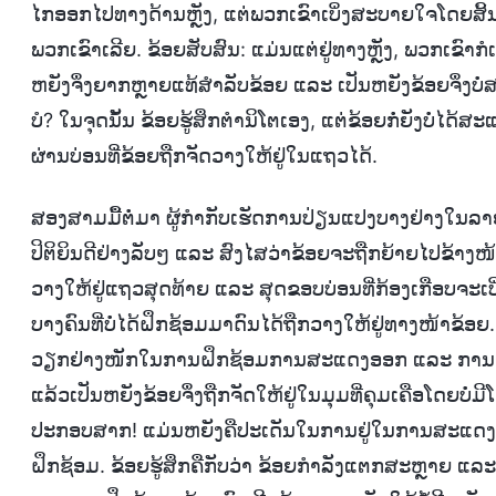
ໄກອອກໄປທາງດ້ານຫຼັງ, ແຕ່ພວກເຂົາເບິ່ງສະບາຍໃຈໂດຍສິ້ນເຊ
ພວກເຂົາເລີຍ. ຂ້ອຍສັບສົນ: ແມ່ນແຕ່ຢູ່ທາງຫຼັງ, ພວກເຂົາກໍ
ຫຍັງຈຶ່ງຍາກຫຼາຍແທ້ສຳລັບຂ້ອຍ ແລະ ເປັນຫຍັງຂ້ອຍຈຶ່ງບໍ
ບໍ? ໃນຈຸດນັ້ນ ຂ້ອຍຮູ້ສຶກຕຳນິໂຕເອງ, ແຕ່ຂ້ອຍກໍ່ຍັງບໍ່ໄ
ຜ່ານບ່ອນທີ່ຂ້ອຍຖືກຈັດວາງໃຫ້ຢູ່ໃນແຖວໄດ້.
ສອງສາມມື້ຕໍ່ມາ ຜູ້ກຳກັບເຮັດການປ່ຽນແປງບາງຢ່າງໃນລາຍຊ
ປິຕິຍິນດີຢ່າງລັບໆ ແລະ ສົງໄສວ່າຂ້ອຍຈະຖືກຍ້າຍໄປຂ້າງໜ້າ 
ວາງໃຫ້ຢູ່ແຖວສຸດທ້າຍ ແລະ ສຸດຂອບບ່ອນທີ່ກ້ອງເກືອບຈະເບິ່ງບໍ່ເຫ
ບາງຄົນທີ່ບໍ່ໄດ້ຝຶກຊ້ອມມາດົນໄດ້ຖືກວາງໃຫ້ຢູ່ທາງໜ້າຂ້ອຍ.
ວຽກຢ່າງໜັກໃນການຝຶກຊ້ອມການສະແດງອອກ ແລະ ການເຄື
ແລ້ວເປັນຫຍັງຂ້ອຍຈຶ່ງຖືກຈັດໃຫ້ຢູ່ໃນມຸມທີ່ຄຸມເຄືອໂດຍບ
ປະກອບສາກ! ແມ່ນຫຍັງຄືປະເດັນໃນການຢູ່ໃນການສະແດງ? ຖ
ຝຶກຊ້ອມ. ຂ້ອຍຮູ້ສຶກຄືກັບວ່າ ຂ້ອຍກຳລັງແຕກສະຫຼາຍ ແລ