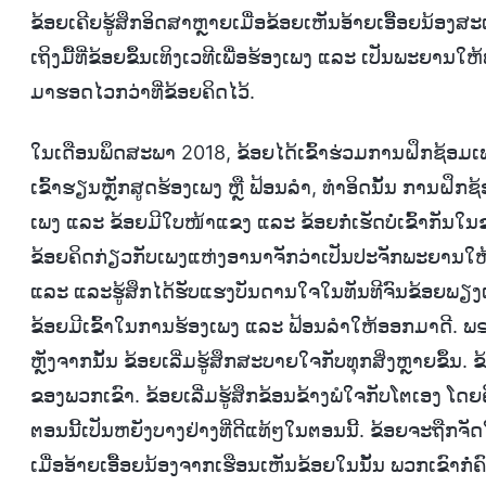
ຂ້ອຍເຄີຍຮູ້ສຶກອິດສາຫຼາຍເມື່ອຂ້ອຍເຫັນອ້າຍເອື້ອຍນ້ອງສະ
ເຖິງມື້ທີ່ຂ້ອຍຂຶ້ນເທິງເວທີເພື່ອຮ້ອງເພງ ແລະ ເປັນພະຍານໃ
ມາຮອດໄວກວ່າທີ່ຂ້ອຍຄິດໄວ້.
ໃນເດືອນພຶດສະພາ 2018, ຂ້ອຍໄດ້ເຂົ້າຮ່ວມການຝຶກຊ້ອມ
ເຂົ້າຮຽນຫຼັກສູດຮ້ອງເພງ ຫຼື ຟ້ອນລຳ, ທຳອິດນັ້ນ ການຝຶກຊ
ເພງ ແລະ ຂ້ອຍມີໃບໜ້າແຂງ ແລະ ຂ້ອຍກໍ່ເຮັດບໍ່ເຂົ້າກັນໃນຂະ
ຂ້ອຍຄິດກ່ຽວກັບເພງແຫ່ງອານາຈັກວ່າເປັນປະຈັກພະຍານໃ
ແລະ ແລະຮູ້ສຶກໄດ້ຮັບແຮງບັນດານໃຈໃນທັນທີຈົນຂ້ອຍພຽງແຕ່ສ
ຂ້ອຍມີເຂົ້າໃນການຮ້ອງເພງ ແລະ ຟ້ອນລຳໃຫ້ອອກມາດີ. ພຣ
ຫຼັງຈາກນັ້ນ ຂ້ອຍເລີ່ມຮູ້ສຶກສະບາຍໃຈກັບທຸກສິ່ງຫຼາຍຂຶ
ຂອງພວກເຂົາ. ຂ້ອຍເລີ່ມຮູ້ສຶກຂ້ອນຂ້າງພໍໃຈກັບໂຕເອງ
ຕອນນີ້ເປັນຫຍັງບາງຢ່າງທີ່ດີແທ້ໆໃນຕອນນີ້. ຂ້ອຍຈະຖືກຈັ
ເມື່ອອ້າຍເອື້ອຍນ້ອງຈາກເຮືອນເຫັນຂ້ອຍໃນນັ້ນ ພວກເຂົາກໍ່