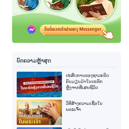
ບົດຄວາມຫຼ້າສຸດ
ປະສົບການຂອງຊາວຄຣິດ
ຄົນມຽນມ້າໃນນະຮົກ
ຫຼັງຈາກທີ່ເສຍຊີວິດ
ວິທີສ້າງຄວາມເຊື່ອໃນ
ພຣະເຈົ້າ