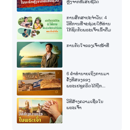
ຫຼັງຈາກທີ່ເສຍຊີວິດ
ການສຶກສາປະຈໍາວັນ: 4
ວິທີການທີ່ຈະຊ່ວຍໃຫ້ທ່ານ
ໃກ້ຊິດກັບພຣະເຈົ້າເຂົ້າຕື່ມ
ການກັບໃຈຂອງເຈົ້າໜ້າທີ່
6 ຄຳທຳນາຍເຖິງການມາ
ຄັ້ງທີສອງຂອງ
ພຣະເຢຊູຄຣິດໄດ້ຖືກ
ສຳເລັດແລ້ວ
ວິທີສ້າງຄວາມເຊື່ອໃນ
ພຣະເຈົ້າ