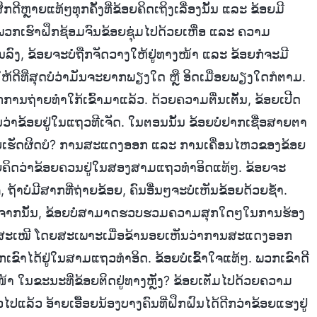
ດີຫຼາຍແທ້ໆທຸກຄັ້ງທີ່ຂ້ອຍຄິດເຖິງເລື່ອງນັ້ນ ແລະ ຂ້ອຍມີ
່ພວກເຮົາຝຶກຊ້ອມຈົນຂ້ອຍຊຸ່ມໄປດ້ວຍເຫື່ອ ແລະ ຄວາມ
ຍານລົງ, ຂ້ອຍຈະບໍ່ຖືກຈັດວາງໃຫ້ຢູ່ທາງໜ້າ ແລະ ຂ້ອຍກໍຈະມີ
້ດີທີ່ສຸດບໍ່ວ່າມັນຈະຍາກພຽງໃດ ຫຼື ອິດເມື່ອຍພຽງໃດກໍຕາມ.
ກການຖ່າຍທຳໃກ້ເຂົ້າມາແລ້ວ. ດ້ວຍຄວາມຕື່ນເຕັ້ນ, ຂ້ອຍເປີດ
ວ່າຂ້ອຍຢູ່ໃນແຖວທີເຈັດ. ໃນຕອນນັ້ນ ຂ້ອຍບໍ່ຢາກເຊື່ອສາຍຕາ
ູ້ກຳກັບເຮັດຜິດບໍ? ການສະແດງອອກ ແລະ ການເຄື່ອນໄຫວຂອງຂ້ອຍ
ຂ້ອຍຄິດວ່າຂ້ອຍຄວນຢູ່ໃນສອງສາມແຖວທຳອິດແທ້ໆ. ຂ້ອຍຈະ
້າບໍ່ມີສາກທີ່ຖ່າຍຂ້ອຍ, ຄົນອື່ນໆຈະບໍ່ເຫັນຂ້ອຍດ້ວຍຊ້ຳ.
ຫຼັງຈາກນັ້ນ, ຂ້ອຍບໍ່ສາມາດຮວບຮວມຄວາມສຸກໃດໆໃນການຮ້ອງ
້ງຢູ່ສະເໝີ ໂດຍສະເພາະເມື່ອຂ້ານອຍເຫັນວ່າການສະແດງອອກ
ເຂົາໄດ້ຢູ່ໃນສາມແຖວທຳອິດ. ຂ້ອຍບໍ່ເຂົ້າໃຈແທ້ໆ. ພວກເຂົາດີ
ໜ້າ ໃນຂະນະທີ່ຂ້ອຍຕິດຢູ່ທາງຫຼັງ? ຂ້ອຍເຕັມໄປດ້ວຍຄວາມ
ປແລ້ວ ອ້າຍເອື້ອຍນ້ອງບາງຄົນທີ່ຝຶກຝົນໄດ້ດີກວ່າຂ້ອຍແຮງຢູ່