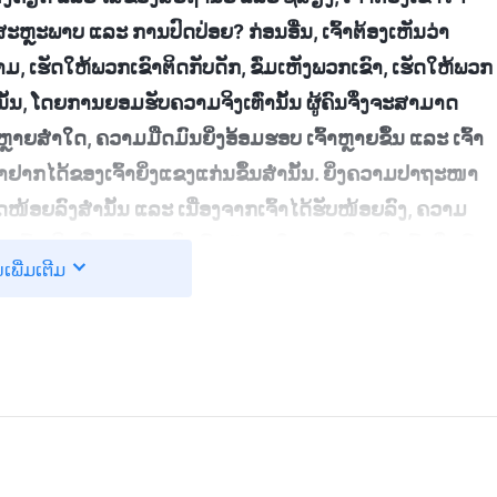
ສະຫຼະພາບ ແລະ ການປົດປ່ອຍ? ກ່ອນອື່ນ, ເຈົ້າຕ້ອງເຫັນວ່າ
ມ, ເຮັດໃຫ້ພວກເຂົາຕິດກັບດັກ, ຂົ່ມເຫັງພວກເຂົາ, ເຮັດໃຫ້ພວກ
ນັ້ນ, ໂດຍການຍອມຮັບຄວາມຈິງເທົ່ານັ້ນ ຜູ້ຄົນຈຶ່ງຈະສາມາດ
້ນຮົນຫຼາຍສ່ຳໃດ, ຄວາມມືດມົນຍິ່ງອ້ອມຮອບ ເຈົ້າຫຼາຍຂຶ້ນ ແລະ ເຈົ້າ
ຢາກໄດ້ຂອງເຈົ້າຍິ່ງແຂງແກ່ນຂຶ້ນສ່ຳນັ້ນ. ຍິ່ງຄວາມປາຖະໜາ
ດໜ້ອຍລົງສ່ຳນັ້ນ ແລະ ເນື່ອງຈາກເຈົ້າໄດ້ຮັບໜ້ອຍລົງ, ຄວາມ
້າເພີ່ມຂຶ້ນ, ເຈົ້າຈະມືດມົນຢູ່ພາຍໃນຫຼາຍຂຶ້ນ. ຍິ່ງເຈົ້າມືດມົນ
ນເພີ່ມເຕີມ
ດ້ດີຫຼາຍສ່ຳນັ້ນ; ຍິ່ງເຈົ້າປະຕິບັດໜ້າທີ່ຂອງເຈົ້າບໍ່ໄດ້ດີຫຼາຍສ່ຳ
ຮ້າຍທີ່ເຊື່ອມໂຍງກັນ. ຖ້າເຈົ້າບໍ່ສາມາດປະຕິບັດໜ້າທີ່ຂອງເຈົ້າ
ອບຫົວໃຈທີ່ແທ້ຈິງຂອງເຈົ້າໃຫ້ພຣະເຈົ້າ ແລະ ເຈົ້າກໍຈະສາມາດໄດ້ຮັບ
. ສິ່ງນີ້ປຸກຂ້ອຍໃຫ້ຕື່ນຂຶ້ນເລັກນ້ອຍ. ພຣະທຳຂອງ
ຍຸກສຸດທ້າຍ)
ງຈາກທີ່ຂ້ອຍເຂົ້າຮ່ວມກຸ່ມນັກຮ້ອງປະສານສຽງ ແລະ ເຫັນວ່າ
ລັງນຳພາຄົນອື່ນເພື່ອຝຶກຝົນການສະແດງອອກຂອງພວກເຂົາ, ຂ້ອຍ
ະໄດ້ຢູ່ທາງໜ້າສຳລັບການຖ່າຍທຳ. ຂ້ອຍເຕັມໄປດ້ວຍພະລັງໃນ