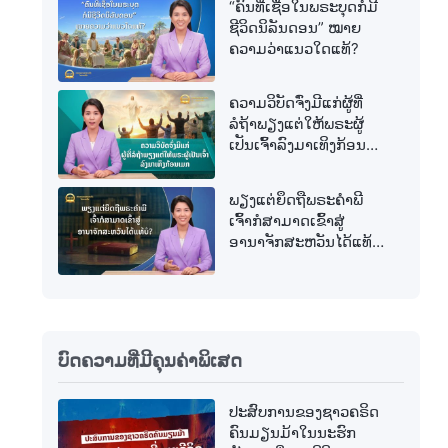
“ຄົນທີ່ເຊື່ອໃນພຣະບຸດກໍມີ
ຊີວິດນິລັນດອນ” ໝາຍ
ຄວາມວ່າແນວໃດແທ້?
ຄວາມວິບັດຈົ່ງມີແກ່ຜູ້ທີ່
ລໍຖ້າພຽງແຕ່ໃຫ້ພຣະຜູ້
ເປັນເຈົ້າລົງມາເທິງກ້ອນ
ເມກ
ພຽງແຕ່ຍຶດຖືພຣະຄຳພີ
ເຈົ້າກໍສາມາດເຂົ້າສູ່
ອານາຈັກສະຫວັນໄດ້ແທ້
ບໍ?
ບົດຄວາມທີ່ມີຄຸນຄ່າພິເສດ
ປະສົບການຂອງຊາວຄຣິດ
ຄົນມຽນມ້າໃນນະຮົກ