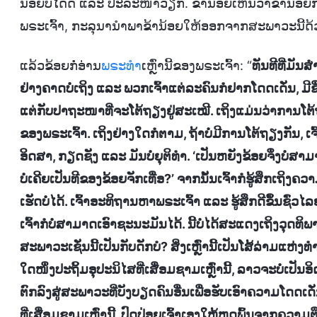
ນ້ອຍບໍ່ໄດ້ດີ ແລະ ປະລະໜ້າວຽກ. ຂ້ານ້ອຍເຫັນວ່າຂ້ານ້ອຍ
ພຣະເຈົ້າ, ກະລຸນານຳພາຂ້ານ້ອຍໃຫ້ອອກຈາກສະພາວະນີ້ດ້ວຍ
ແລ້ວຂ້ອຍກໍ່ອ່ານ
ພຣະທຳ
ເຫຼົ່ານີ້ຂອງພຣະເຈົ້າ: “
ທັນທີທີ່ມັນ
ຢ່າງຄາດບໍ່ເຖິງ ແລະ ພວກເຈົ້າແຕ່ລະຄົນກໍຢາກໂດດເດັ່ນ, ມີຊື່
ແຕ່ກັບປາຖະໜາທີ່ຈະໂຕ້ຖຽງຢູ່ສະເໝີ. ເຖິງແມ່ນວ່າການໂຕ້ຖ
ຂອງພຣະເຈົ້າ. ເຖິງຢ່າງໃດກໍຕາມ, ຖ້າບໍ່ມີການໂຕ້ຖຽງກັນ, ເຈົ້າກ
ອິດສາ, ກຽດຊັງ ແລະ ມັນບໍ່ຍຸຕິທຳ. ‘ເປັນຫຍັງຂ້ອຍຈຶ່ງບໍ່ສາ
ບໍ່ເຄີຍເປັນທີຂອງຂ້ອຍຈັກເທື່ອ?’ ຈາກນັ້ນເຈົ້າກໍຮູ້ສຶກເຖິງ
ເຮັດບໍ່ໄດ້. ເຈົ້າອະທິຖານຫາພຣະເຈົ້າ ແລະ ຮູ້ສຶກດີຂຶ້ນຊົ່
ເຈົ້າກໍບໍ່ສາມາດເອົາຊະນະມັນໄດ້. ນີ້ບໍ່ໄດ້ສະແດງເຖິງວຸດທິ
ສະພາວະເຊັ່ນນີ້ເປັນກັບດັກບໍ? ສິ່ງເຫຼົ່ານີ້ເປັນໂສ້ລ່າມ
ໃດໜຶ່ງປະຖິ້ມອຸປະນິໄສທີ່ເສື່ອມຊາມເຫຼົ່ານີ້, ລາວຈະບໍ່ເປັນ
ຕົກລົງສູ່ສະພາວະທີ່ບັງບຽດຄົນອື່ນເພື່ອຮັບເອົາຄວາມໂດດ
ທີ່ເສື່ອມຊາມເຫຼົ່ານີ້, ປົດປ່ອຍເຈົ້າເອງໃຫ້ຫຼຸດພົ້ນຈາກຄວ