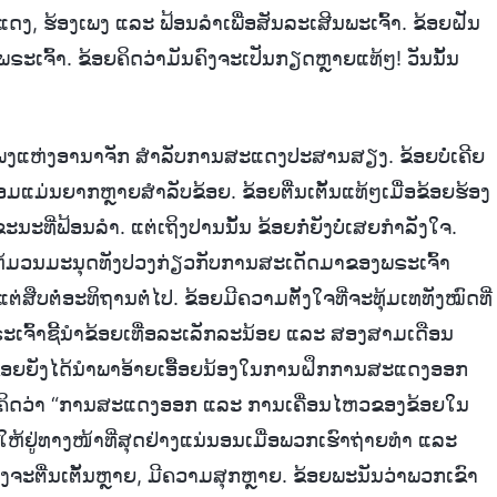
ແດງ, ຮ້ອງເພງ ແລະ ຟ້ອນລໍາເພື່ອສັນລະເສີນພະເຈົ້າ. ຂ້ອຍຝັນ
ຫ້ພຣະເຈົ້າ. ຂ້ອຍຄິດວ່າມັນຄົງຈະເປັນກຽດຫຼາຍແທ້ໆ! ວັນນັ້ນ
ເພງແຫ່ງອານາຈັກ ສຳລັບການສະແດງປະສານສຽງ. ຂ້ອຍບໍ່ເຄີຍ
້ອມແມ່ນຍາກຫຼາຍສຳລັບຂ້ອຍ. ຂ້ອຍຕື່ນເຕັ້ນແທ້ໆເມື່ອຂ້ອຍຮ້ອງ
ນະທີ່ຟ້ອນລຳ. ແຕ່ເຖິງປານນັ້ນ ຂ້ອຍກໍ່ຍັງບໍ່ເສຍກຳລັງໃຈ.
ຫ້ມວນມະນຸດທັງປວງກ່ຽວກັບການສະເດັດມາຂອງພຣະເຈົ້າ
ືບຕໍ່ອະທິຖານຕໍ່ໄປ. ຂ້ອຍມີຄວາມຕັ້ງໃຈທີ່ຈະທຸ້ມເທທັງໝົດທີ່
ະເຈົ້າຊີ້ນຳຂ້ອຍເທື່ອລະເລັກລະນ້ອຍ ແລະ ສອງສາມເດືອນ
້ນ. ຂ້ອຍຍັງໄດ້ນຳພາອ້າຍເອື້ອຍນ້ອງໃນການຝຶກການສະແດງອອກ
 ໂດຍຄິດວ່າ “ການສະແດງອອກ ແລະ ການເຄື່ອນໄຫວຂອງຂ້ອຍໃນ
ດໃຫ້ຢູ່ທາງໜ້າທີ່ສຸດຢ່າງແນ່ນອນເມື່ອພວກເຮົາຖ່າຍທຳ ແລະ
ຄົງຈະຕື່ນເຕັ້ນຫຼາຍ, ມີຄວາມສຸກຫຼາຍ. ຂ້ອຍພະນັນວ່າພວກເຂົາ