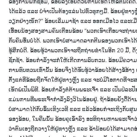
ຂອງການຝຶກຊ້ອມ, ຂ້ອຍລົງເອີຍດ້ວຍການເຮັດໃຫ້ຂໍ້ຕີນເຄັດ.
ໄດ້ແລ້ວ ແລະ ບໍ່ຈຳເປັນຕ້ອງແລ່ນໄປທົ່ວທຸກໆມື້. ຂ້ອຍຢູ່ທາງຫ
ວຽກຢ່າງໜັກ?” ຂ້ອຍເລີ່ມມາຊ້າ ແລະ ອອກເມືອໄວ ແລະເມື່ອການ
ເອື້ອຍນ້ອງສອງສາມຄົນເຕືອນຂ້ອຍ “ພວກເຮົາເກືອບຈະຖ່າຍທຳແລ້ວ
ກັບຄົນອື່ນບໍ່ໄດ້. ພວກເຮົາບໍ່ສາມາດລາກຕີນຂອງພວກເຮົາໄດ້”
ຮູ້ສຶກບໍ່ດີ. ຂ້ອຍຮູ້ວ່າພວກເຮົາຈະຖືກຖ່າຍທຳໃນອີກ 20 ມື້, 
ຊັກຊ້າ. ຂ້ອຍກຳລັງຈະກໍ່ໃຫ້ເກີດການລົບກວນ. ຂ້ອຍມີຄວາມຮູ
ການທົບທວນເທົ່ານັ້ນ ຂ້ອຍຈຶ່ງໄດ້ຮັບຮູ້ວ່າຂ້ອຍໄດ້ສ້າງຂໍ້ອ
ຕັ້ງແຕ່ທີ່ຂ້ອຍຖືກຈັດໃຫ້ຢູ່ທາງຫຼັງ ແລະ ຈະບໍ່ມີໂອກາດທີ່ຈ
ເຮັດພໍເປັນພິທີ. ຂ້ອຍກຳລັງຕໍ່ຕ້ານພຣະເຈົ້າ ແລະ ເປັນປໍລະ
ແມ່ນການທີ່ພຣະເຈົ້າກຳລັງລົງວິໄນຂ້ອຍຢູ່. ຖ້າຂ້ອຍຍັງດື້ດ້
ບໍ່ສາມາດໄດ້ກັບຂຶ້ນເທິງເວທີ ແລະ ແລ້ວຂ້ອຍກໍຈະເຖິງກັ
ຂອງຂ້ອຍ, ໃນຄືນນັ້ນ ຂ້ອຍຄຸເຂົ່າລົງ ອະທິຖານຫາພຣະເຈົ້າວ່
ວ່າຕົນເອງຖືກວາງໃຫ້ຢູ່ທາງຫຼັງ ແລະ ຂ້ານ້ອຍບໍ່ໄດ້ສາມາດອ