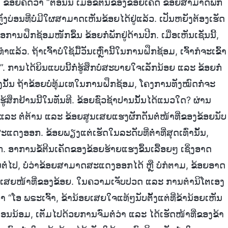
 ຂ້ອຍຄິດວ່າ “ຕອນນີ້ ເມື່ອຂໍ້ຕີນຂອງຂ້ອຍເຄັດ ຂ້ອຍສາມາດພັກ
ຼັງບ່ອນທີ່ບໍ່ມີໃຜສາມາດເຫັນຂ້ອຍໄດ້ຢູ່ແລ້ວ. ເປັນຫຍັງຕ້ອງເຮັດ
ຝຶກຊ້ອມໜັກຂຶ້ນ ຂ້ອຍກໍ່ພັກຢູ່ດ້ານປີກ. ເມື່ອເຫັນເຊັ່ນນີ້,
. ຖ້າເຈົ້າບໍ່ໃຊ້ມື້ວັນເຫຼົ່ານີ້ໃນການຝຶກຊ້ອມ, ເຈົ້າກໍຈະເຂົ້າ
. ການໄດ້ຍິນແບບນີ້ກໍ່ຮູ້ສຶກບໍ່ສະບາຍໃຈເລັກນ້ອຍ ແລະ ຂ້ອຍກໍ່
ດັ່ງນັ້ນ ຖ້າຂ້ອຍບໍ່ທຸ້ມເທໃນການຝຶກຊ້ອມ, ໂຄງການທັງໝົດກໍ່ຈະ
້ສຶກຢ້ານນີ້ໃນທັນທີ. ຂ້ອຍຊົ່ວຊ້າປານນັ້ນໄດ້ແນວໃດ? ຜ່ານ
້າງ ແລະ ຕໍ່ຕ້ານ ແລະ ຂ້ອຍສູນເສຍແຮງຜັກດັນຕໍ່ໜ້າທີ່ຂອງຂ້ອຍນັບ
ະສະແດງອອກ. ຂ້ອຍພຽງແຕ່ເຮັດໃນລະດັບທີ່ຕ່ຳທີ່ສຸດເທົ່ານັ້ນ,
ປັກ. ອາການຂໍ້ຕີນເຄັດຂອງຂ້ອຍຮ້າຍແຮງຂຶ້ນເລື້ອຍໆ ເຊິ່ງອາດ
ານຕໍ່ໄປ, ບໍ່ວ່າຂ້ອຍສາມາດສະແດງອອກໄດ້ ຫຼື ບໍ່ກໍຕາມ, ຂ້ອຍອາດ
ບສູນເສຍໜ້າທີ່ຂອງຂ້ອຍ. ໃນຄວາມເຈັບປວດ ແລະ ການຕຳນິໂຕເອງ
າ “ໂອ ພຣະເຈົ້າ, ຂ້ານ້ອຍເສຍໃຈແທ້ໆນັບຕັ້ງແຕ່ທີ່ຂ້ານ້ອຍເຫັນ
່ອນນ້ອມ, ເຕັມໄປດ້ວຍການຈົ່ມຕໍ່ວ່າ ແລະ ໄດ້ເຮັດໜ້າທີ່ຂອງຂ້າ