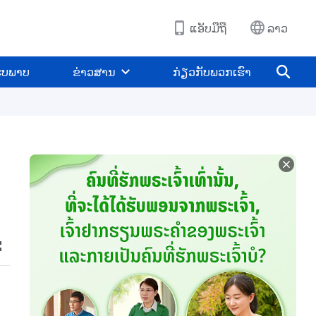
ແອັບມືຖື
ລາວ
ູບພາບ
ຂ່າວສານ
ກ່ຽວກັບພວກເຮົາ