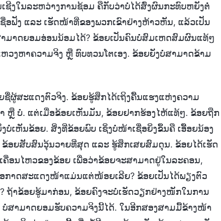
ີງໃນລະຫວ່າງການຊ້ອມ ຄືກັບວ່າບໍ່ໄດ້ສົ່ງຜົນກະທົບຫຍັງຕໍ່
ເຊື່ອຟັງ ແລະ ເຮັດໜ້າທີ່ຂອງພວກເຂົາຢ່າງຫ້າວຫັນ, ແລ້ວເປັນ
່ສາມາດຍອມອ່ອນນ້ອມໄດ້? ຂ້ອຍເປັນຄົນບໍ່ສົມເຫດສົມຜົນແທ້ໆ
ດ້ສະແຫວງຫາຄວາມຈິງ ຫຼື ທົບທວນໂຕເອງ. ຂ້ອຍຍັງບໍ່ສາມາດຂ້າມ
ື່ຜູ້ສະແດງຕົວຈິງ. ຂ້ອຍຮູ້ສຶກໄດ້ເຖິງຄື້ນແຮງແຫ່ງຄວາມ
ຫຼື ບໍ່. ແຕ່ເມື່ອຂ້ອຍເຫັນມັນ, ຂ້ອຍຢາກຮ້ອງໄຫ້ແທ້ໆ. ຂ້ອຍຖືກ
ັນຂ້ອຍ. ສິ່ງທີ່ຂ້ອຍພົບ ເຊິ່ງບໍ່ໜ້າເຊື່ອຍິ່ງຂຶ້ນຄື ເອື້ອຍນ້ອງ
 ຂ້ອຍສັບສົນວຸ້ນວາຍທີ່ສຸດ ແລະ ຮູ້ສຶກເສຍສົມດຸນ. ຂ້ອຍໄດ້ເຮັດ
່ອນໄຫວຂອງຂ້ອຍ ເພື່ອວ່າຂ້ອຍຈະສາມາດຢູ່ໃນລະຄອນ,
ໍ່ມີໂອກາດສະແດງໜ້າແມ່ນແຕ່ໜ້ອຍເລີຍ? ຂ້ອຍເປັນໄດ້ພຽງຕົວ
້າຂ້ອຍຮູ້ມາກ່ອນ, ຂ້ອຍຄົງຈະບໍ່ເຮັດວຽກຢ່າງໜັກໃນການ
ະ ບໍ່ສາມາດຍອມຮັບຄວາມຈິງນີ້ໄດ້. ໃນອີກສອງສາມມື້ຂ້າງໜ້າ