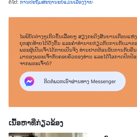
ຕໍ່ໄປ:
ການປະຖິ້ມສະຖານະບໍ່ແມ່ນເລື່ອງງ່າຍ
ການເຮັດໜ້າທີ່ຂອງຂ້ອຍ ເມື່ອຂ້ອຍຄິດວ່າຂ້ອຍຈະຖືກຖ່າ
ແລະ ເຮັດໃຫ້ໂຕເອງອິດເມື່ອຍ ແລະ ຂ້ອຍພຽງແຕ່ສຸມໃສ່ກ
ຕຳແໜ່ງຂອງຂ້ອຍລົງເອີຍດ້ວຍການຢູ່ທາງຫຼັງຫຼາຍຂຶ້ນເລ
ໄພພິບັດຕ່າງໆເກີດຂຶ້ນເລື້ອຍໆ ສຽງກະດິງສັນຍານເຕືອນແຫ່ງ
ຕໍ່ຕ້ານຕໍ່ການຈັດແຈງຂອງຜູ້ກຳກັບ ແລະ ຂ້ອຍປະຕິເສດທີ່ຈະ
ຍຸກສຸດທ້າຍໄດ້ດັງຂຶ້ນ ແລະຄໍາທໍານາຍກ່ຽວກັບການກັບມາຂ
ເຂົ້າໃຈຜິດ ແລະ ຈົ່ມຕໍ່ວ່າ, ຂ້ອຍຮູ້ສຶກວ່າມັນບໍ່ຍຸຕິທຳ,
ພຣະຜູ້ເປັນເຈົ້າໄດ້ກາຍເປັນຈີງ ທ່ານຢາກຕ້ອນຮັບການກັບຄືນ
ມາຂອງພຣະເຈົ້າກັບຄອບຄົວຂອງທ່ານ ແລະໄດ້ໂອກາດປົກປ້ອ
ກາຍເປັນຄົນຄິດລົບ ແລະ ປະລະໃນໜ້າທີ່ຂອງຂ້ອຍ. ຂ້ອຍເ
ຈາກພຣະເຈົ້າບໍ?
ຊ້ອມ. ເມື່ອຂ້ອຍທົບທວນແຮງຈູງໃຈ ແລະ ພຶດຕິກຳຂອງຂ້ອຍ, 
ນຶງເຖິງຄວາມປະສົງຂອງພຣະເຈົ້າ ຫຼື ເພື່ອເປັນພະຍານໃຫ້ແກ
ຕິດຕໍ່ພວກເຮົາຜ່ານທາງ Messenger
ຕົນເອງໂດດເດັ່ນ, ເພື່ອໃຫ້ຄົນອື່ນແນມເບິ່ງຂ້ອຍ. ຂ້ອຍບໍ່ໄດ
ແກ່ໂຕ ແລະ ໜ້າລັງກຽດຫຼາຍ! ໂອກາດທີ່ຈະເຂົ້າຮ່ວມກຸ່ມນ
ປາສະຈາກຄວາມສຳນຶກ ແລະ ເຫດຜົນ, ຂ້ອຍບໍ່ໄດ້ຄິດວ່າຈະເຮ
ໃດ. ກົງກັນຂ້າມ, ຂ້ອຍພຽງແຕ່ຕໍ່ສູ້ເພື່ອໃຫ້ໄດ້ສະແດງອອກ.
ເນື້ອຫາທີ່ກ່ຽວຂ້ອງ
ຂ້ອຍຕົກຢູ່ໃນສະພາວະທີ່ມືດມົນຫຼາຍຂຶ້ນເລື້ອຍໆ. ຂ້ອຍລົງເອີ
ພຣະເຈົ້າກຽດຊັງ. ຂ້ອຍບໍ່ໄດ້ຕົກລົງໄປໃນເສັ້ນໃຍຂອງຊາຕານແ