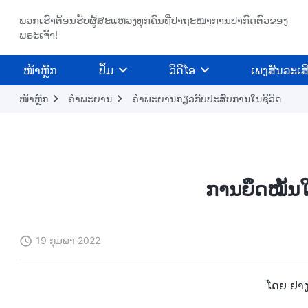
ພວກເຮົາຕ້ອນຮັບຜູ້ສະແຫວງທຸກຄົນທີ່ປາຖະໜາການປາກົດຕົວຂອງ
ພຣະເຈົ້າ!
​ໜ້າຫຼັກ
ປຶ້ມ
ວິ​ດີ​ໂອ
ເພງສັນລະເສ
ໜ້າຫຼັກ
ຄຳພະຍານ
ຄຳພະຍານກ່ຽວກັບປະສົບການໃນຊີວິດ
ການຍຶດໝັ້ນ
19 ກຸມພາ 2022
ໂດຍ ຢາງໝູ