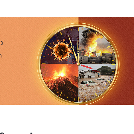
ຍທຳ, ຂ້ອຍສາມາດສະແດງອອກໄດ້. ຂ້ອຍດີໃຈທີ່ໄດ້ເຮັດວຽກໜັກ
ານສະແດງອອກ ແລະ ການເຄື່ອນໄຫວຂອງຂ້ອຍ. ແຕ່ເມື່ອ
ື້ອຍໆ, ຄວາມຫວັງໃນການສະແດງອອກຂອງຂ້ອຍກໍ່ໝົດດໄປ. ຂ້ອຍ
ຍອມຮັບບັນດາຜູ້ທີ່ຢູ່ທາງໜ້າ. ຂ້ອຍອິດສາພວກເຂົາ. ຂ້ອຍ
ອງ
 ຂ້ອຍພະຍາຍາມຫາເຫດຜົນ ແລະ ບໍ່ເຫັນດີຢ່າງແຮງກັບພຣະເຈົ້າ,
ງ
ຖິງກັບເສຍດາຍຄວາມພະຍາຍາມທີ່ຂ້ອຍໄດ້ທຸ້ມເທໃຫ້ກັບການຝຶກ
ຂ້ອຍເຫັນວ່າ ຂ້ອຍບໍ່ໄດ້ກຳລັງປະຕິບັດໜ້າທີ່ຂອງຂ້ອຍໂດຍຄຳ
່ພຣະອົງ. ກົງກັນຂ້າມ, ຂ້ອຍຕ້ອງການໂອກາດນັ້ນເພື່ອເຮັດໃຫ້
້ກຳລັງຕໍ່ສູ້ເພື່ອຊື່ສຽງ ແລະ ສະຖານະຂອງຂ້ອຍເອງບໍ? ຂ້ອຍເຫັນ
ັກຮ້ອງປະສານສຽງແມ່ນການທີ່ພຣະເຈົ້າຍົກຂ້ອຍຂຶ້ນ, ແຕ່ໂດຍ
ັດໜ້າທີ່ຂອງຂ້ອຍໃຫ້ດີ ແລະ ເຮັດໃຫ້ພຣະເຈົ້າພໍໃຈໄດ້ແນວ
 ຂ້ອຍອາລົມເສຍ ແລະ ຈົ່ມຕໍ່ວ່າ ເມື່ອບໍ່ສາມາດສະແດງອອກໄດ້.
ຍດ້ວຍການເຮັດໜ້າທີ່ຂອງຕົນບໍ່ໄດ້ດີ ແລະ ສິ່ງນີ້ເຮັດໃຫ້
ລ້ວບໍ? ຂ້ອຍຄິດເຖິງບັນດາອ້າຍເອື້ອຍນ້ອງທັງໝົດທີ່ເຮັດໜ້າທີ່