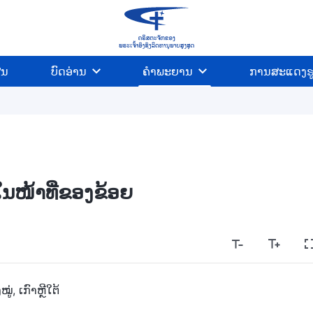
ີນ
ບົດອ່ານ
ຄຳພະຍານ
ການສະແດງຮ
ໃນໜ້າທີ່ຂອງຂ້ອຍ
່, ເກົາຫຼີໃຕ້