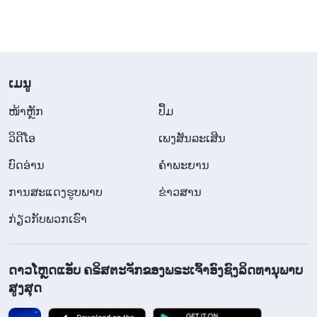
ຂ້ານ້ອຍກໍຮູ້ສຶກວ່ານີ້ແມ່ນສະພາວະຂ້ານ້ອຍຕົກຢູ່ແທ້ໆ.
ການສົນທະນາຂອງເອື້ອຍຫວາງກ່ຽວກັບພຣະທຳຂອງ
ພຣະເຈົ້າເປັນສິ່ງທີ່ສ່ອງແສງສະຫວ່າງ, ແຕ່ຂ້ານ້ອຍບໍ່ໄດ້
ພະຍາຍາມທີ່ຈະເຂົ້າໃຈຄວາມຈິງ ຫຼື ສະແຫວງຫາເສັ້ນທາງ
​ເມ​ນູ
ແຫ່ງການປະຕິບັດຈາກສິ່ງທີ່ລາວໄດ້ເວົ້າ. ໃນທາງ
​ໜ້າຫຼັກ
ປຶ້ມ
ກົງກັນຂ້າມ, ຂ້ານ້ອຍຮູ້ສຶກອິດສາລາວ. ເມື່ອການສົນທະນາ
ວິ​ດີ​ໂອ
ເພງສັນລະເສີນ
ຂອງຂ້ານ້ອຍເອງບໍ່ໄດ້ດີ ແລະ ເມື່ອຂ້ານ້ອຍບໍ່ສາມາດໄດ້ໂອ້
ບົດອ່ານ
ຄຳພະຍານ
ອວດ ແຕ່ເຮັດໃຫ້ຕົນເອງອັບອາຍແທນ, ຈິດໃຈຂອງຂ້ານ້ອຍກໍ
ສັບສົນ ແລະ ຂ້ານ້ອຍຈະຄິດລົບຫຼາຍ ແລະ ບໍ່ພໍໃຈ. ຂ້ານ້ອຍ
ການສະແດງຮູບພາບ
ຂ່າວສານ
ຢ້ານກົວຢູ່ເລິກໆວ່າອ້າຍເອື້ອຍນ້ອງຂອງຂ້ານ້ອຍຈະດູຖູກຂ້າ
ກ່ຽວກັບພວກເຮົາ
ນ້ອຍ. ຂ້ານ້ອຍເຫັນແກ່ຕົວຫຼາຍ ແລະ ເປັນຕາລັງກຽດ ແລະ
ສິ່ງທີ່ຂ້ານ້ອຍຄິດມີພຽງແຕ່ການທີ່ສາມາດເປັນທີ່ໂດດເດັ່ນ
ດາວໂຫຼດແອັບ ຄຣິສຕະຈັກຂອງພຣະເຈົ້າອົງຊົງລິດທານຸພາບ
ເຊິ່ງນັ້ນກໍຄື ຂ້ານ້ອຍບໍ່ສາມາດທົນເບິ່ງຄົນໜຶ່ງທີ່ເຮັດໄດ້ດີ
ສູງສຸດ
ກວ່າຂ້ານ້ອຍແທ້ໆ. ນັ້ນບໍ່ແມ່ນການອິດສາ ແລະ ລິດສະ