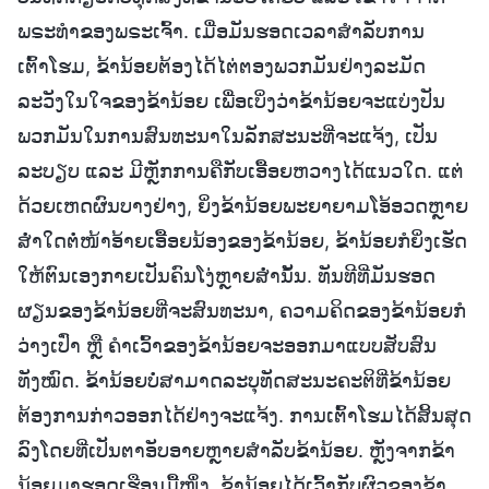
ພຣະທຳຂອງພຣະເຈົ້າ. ເມື່ອມັນຮອດເວລາສຳລັບການ
ເຕົ້າໂຮມ, ຂ້ານ້ອຍຕ້ອງໄດ້ໄຕ່ຕອງພວກມັນຢ່າງລະມັດ
ລະວັງໃນໃຈຂອງຂ້ານ້ອຍ ເພື່ອເບິ່ງວ່າຂ້ານ້ອຍຈະແບ່ງປັນ
ພວກມັນໃນການສົນທະນາໃນລັກສະນະທີ່ຈະແຈ້ງ, ເປັນ
ລະບຽບ ແລະ ມີຫຼັກການຄືກັບເອື້ອຍຫວາງໄດ້ແນວໃດ. ແຕ່
ດ້ວຍເຫດຜົນບາງຢ່າງ, ຍິ່ງຂ້ານ້ອຍພະຍາຍາມໂອ້ອວດຫຼາຍ
ສໍ່າໃດຕໍ່ໜ້າອ້າຍເອື້ອຍນ້ອງຂອງຂ້ານ້ອຍ, ຂ້ານ້ອຍກໍຍິ່ງເຮັດ
ໃຫ້ຕົນເອງກາຍເປັນຄົນໂງ່ຫຼາຍສໍ່ານັ້ນ. ທັນທີທີ່ມັນຮອດ
ຜຽນຂອງຂ້ານ້ອຍທີ່ຈະສົນທະນາ, ຄວາມຄິດຂອງຂ້ານ້ອຍກໍ
ວ່າງເປົ່າ ຫຼື ຄໍາເວົ້າຂອງຂ້ານ້ອຍຈະອອກມາແບບສັບສົນ
ທັງໝົດ. ຂ້ານ້ອຍບໍ່ສາມາດລະບຸທັດສະນະຄະຕິທີ່ຂ້ານ້ອຍ
ຕ້ອງການກ່າວອອກໄດ້ຢ່າງຈະແຈ້ງ. ການເຕົ້າໂຮມໄດ້ສິ້ນສຸດ
ລົງໂດຍທີ່ເປັນຕາອັບອາຍຫຼາຍສຳລັບຂ້ານ້ອຍ. ຫຼັງຈາກຂ້າ
ນ້ອຍມາຮອດເຮືອນມື້ໜຶ່ງ, ຂ້ານ້ອຍໄດ້ເວົ້າກັບຜົວຂອງຂ້າ