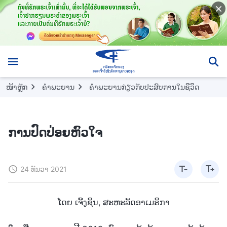
ໜ້າຫຼັກ
ຄຳພະຍານ
ຄຳພະຍານກ່ຽວກັບປະສົບການໃນຊີວິດ
ການປົດປ່ອຍຫົວໃຈ
24 ທັນວາ 2021
ໂດຍ ເຈີ້ງຊິນ, ສະຫະລັດອາເມຣິກາ