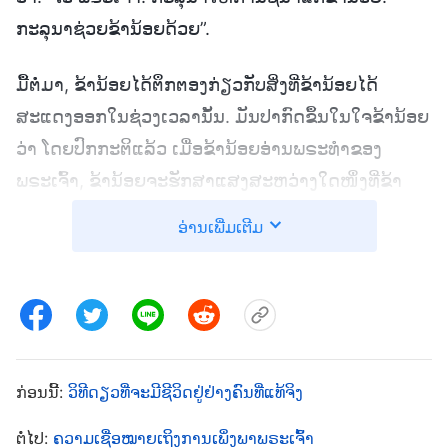
ກະລຸນາຊ່ວຍຂ້ານ້ອຍດ້ວຍ”.
ມື້ຕໍ່ມາ, ຂ້ານ້ອຍໄດ້ຕຶກຕອງກ່ຽວກັບສິ່ງທີ່ຂ້ານ້ອຍໄດ້
ສະແດງອອກໃນຊ່ວງເວລານັ້ນ. ມັນປາກົດຂຶ້ນໃນໃຈຂ້ານ້ອຍ
ວ່າ ໂດຍປົກກະຕິແລ້ວ ເມື່ອຂ້ານ້ອຍອ່ານພຣະທຳຂອງ
ພຣະເຈົ້າ, ຂ້ານ້ອຍຈະຮັກສາແສງສະຫວ່າງໃດໜຶ່ງທີ່ຂ້າ
ນ້ອຍໄດ້ຮັບກັບຕົນເອງ ແລະ ຫຼັງຈາກນັ້ນກໍແບ່ງປັນມັນໃນ
ອ່ານເພີ່ມເຕີມ
ລະຫວ່າງການເຕົ້າໂຮມຂອງພວກເຮົາ. ນີ້ເປັນພຽງຄວາມ
ປາຖະໜາຢາກຈະເວົ້າກ່ຽວກັບສິ່ງຕ່າງໆທີ່ຄົນອື່ນບໍ່ຮູ້ ເພື່ອ
ວ່າອ້າຍເອື້ອຍນ້ອງຂອງຂ້ານ້ອຍຈະມີຄວາມຄິດເຫັນກ່ຽວກັບ
ຂ້ານ້ອຍທີ່ສູງຂຶ້ນ. ເມື່ອຂ້ານ້ອຍເຫັນວ່າເອື້ອຍຫວາງມີແສງ
ສະຫວ່າງໃນການສົນທະນາຂອງລາວ, ຂ້ານ້ອຍກໍຮູ້ສຶກ
ກ່ອນນີ້:
ວິທີດຽວທີ່ຈະມີຊີວິດຢູ່ຢ່າງຄົນທີ່ແທ້ຈິງ
ອຶດອັດຢູ່ສະເໝີ ແລະ ຕ້ອງການລື່ນລາວ. ຂ້ານ້ອຍເຄີຍຄິດ
ວ່າ ຂ້ານ້ອຍເຂົ້າກັນງ່າຍກັບຄົນອື່ນແທ້ໆ ແລະ ບໍ່ເຄີຍມີແນວ
ຕໍ່ໄປ:
ຄວາມເຊື່ອໝາຍເຖິງການເພິ່ງພາພຣະເຈົ້າ