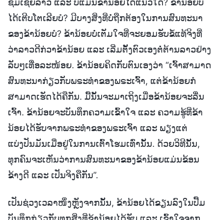
ຊົມເຊີຍລາວ ແລະ ບໍ່ແມ່ນຂ້ານ້ອຍໄດ້ແນວໃດ? ຂ້ານ້ອຍບໍ່
ໄດ້ເຕີບໂຕເລີຍບໍ? ມີບາງສິ່ງທີ່ບໍ່ຖືກຕ້ອງໃນການສົນທະນາ
ຂອງຂ້ານ້ອຍບໍ? ຂ້ານ້ອຍບໍ່ເຕັມໃຈທີ່ຈະຍອມຮັບຂໍ້ແທ້ຈິງທີ່
ວ່າລາວດີກ່ວາຂ້ານ້ອຍ ແລະ ເລີ່ມຕັ້ງຕົວເອງຕໍ່ຕ້ານລາວຢ່າງ
ລັບໆເທື່ອລະໜ້ອຍ. ຂ້ານ້ອຍຄິດກັບຕົນເອງວ່າ “ເຈົ້າສາມາດ
ສົນທະນາກ່ຽວກັບພຣະທຳຂອງພຣະເຈົ້າ, ແຕ່ຂ້ານ້ອຍກໍ
ສາມາດເຮັດໄດ້ຄືກັນ. ມື້ນັ້ນຈະມາເຖິງເມື່ອຂ້ານ້ອຍຈະລື່ນ
ເຈົ້າ. ຂ້ານ້ອຍຈະບັນທຶກຄວາມເຂົ້າໃຈ ແລະ ຄວາມຮູ້ທີ່ຂ້າ
ນ້ອຍໄດ້ຮັບຈາກພຣະທຳຂອງພຣະເຈົ້າ ແລະ ພຽງແຕ່
ແບ່ງປັນມັນເມື່ອຢູ່ໃນການເຕົ້າໂຮມເທົ່ານັ້ນ. ດ້ວຍວິທີນັ້ນ,
ທຸກຄົນຈະເຫັນວ່າການສົນທະນາຂອງຂ້ານ້ອຍແມ່ນຂ້ອນ
ຂ້າງດີ ແລະ ເປັນຈິງຄືກັນ”.
ເປັນຊ່ວງເວລາໜຶ່ງຫຼັງຈາກນັ້ນ, ຂ້ານ້ອຍໄດ້ຂຽນລົງໃນປື້ມ
ບັນທຶກກ່ຽວກັບທຸກສິ່ງທີ່ຂ້ານ້ອຍໄດ້ຮັບ ແລະ ເຂົ້າໃຈຈາກ