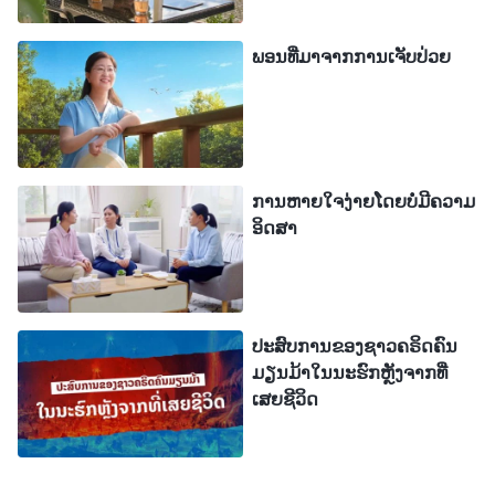
ກ່ຽວກັບວ່າຂ້ານ້ອຍສາມາດເປັນຄົນອິດສາຫຼາຍແບບນີ້ໄດ້
ພອນທີ່ມາຈາກການເຈັບປ່ວຍ
ແນວໃດ. ບໍ່ມີຜູ້ໃດອິດສາເອື້ອຍ; ມີພຽງແຕ່ຂ້ານ້ອຍ. ເມື່ອດໍາ
ລົງຊີວິດໃນສະພາວະດັ່ງກ່າວ, ຂ້ານ້ອຍກໍອະທິຖານຫາ
ພຣະເຈົ້າ. ຂ້ານ້ອຍເວົ້າກັບພຣະອົງວ່າ “ໂອ ພຣະເຈົ້າ! ຂ້າ
ນ້ອຍບໍ່ຕ້ອງການເປັນຄົນອິດສາ, ແຕ່ທຸກຄັ້ງທີ່ຂ້ານ້ອຍໄດ້ຍິນ
ການສົນທະນາທີ່ອັດສະຈັນຂອງເອື້ອຍຄົນນີ້, ຂ້ານ້ອຍກໍ
ການຫາຍໃຈງ່າຍໂດຍບໍ່ມີຄວາມ
ອິດສາ
ອິດສາລາວໂດຍບໍ່ຕັ້ງໃຈ. ໂອ ພະເຈົ້າ! ຂ້ານ້ອຍບໍ່ຮູ້ວ່າຈະເຮັດ
ແນວໃດ. ຂໍໃຫ້ພຣະອົງນໍາພາໃຫ້ຂ້ານ້ອຍປະຖິ້ມພັນທະນາ
ການແຫ່ງການອິດສາຂອງຂ້ານ້ອຍດ້ວຍເທີ້ນ”.
ປະສົບການຂອງຊາວຄຣິດຄົນ
ຕໍ່ມາ, ເອື້ອຍຫຼິວຈາກຄຣິສຕະຈັກຂອງພວກເຮົາກໍມາເບິ່ງຂ້າ
ມຽນມ້າໃນນະຮົກຫຼັງຈາກທີ່
ເສຍຊີວິດ
ນ້ອຍ. ລາວສົນທະນາກັບຂ້ານ້ອຍຕາມສະພາວະຂອງຂ້າ
ນ້ອຍ ແລະ ຍັງອ່ານຂໍ້ຄວາມຈາກພຣະທຳຂອງພຣະເຈົ້າ: “
ມີ
ບາງຄົນທີ່ຢ້ານຢູ່ສະເໝີວ່າ ຄົນອື່ນຈະເກັ່ງກວ່າພວກເຂົາ