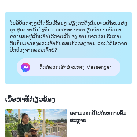
ໂນ້ມທີ່ຈະບໍ່ພໍໃຈກັບທຸກສິ່ງທີ່ເລັກນ້ອຍ, ຂ້ານ້ອຍເປັນຄົນງ່າຍ
ໆໃນຫົວໃຈ. ແຕ່ດຽວນີ້ມັນກາຍເປັນວ່າຂ້ານ້ອຍສາມາດອິດ
ໄພພິບັດຕ່າງໆເກີດຂຶ້ນເລື້ອຍໆ ສຽງກະດິງສັນຍານເຕືອນແຫ່ງ
ສາຄົນໆໜຶ່ງ ແລະ ຂ້ານ້ອຍເຖິງກັບສາມາດຕັ້ງຕົນເອງເພື່ອ
ຍຸກສຸດທ້າຍໄດ້ດັງຂຶ້ນ ແລະຄໍາທໍານາຍກ່ຽວກັບການກັບມາ
ຕໍ່ຕ້ານຢ່າງລັບໆ ແລະ ແຂ່ງຂັນກັບພວກເຂົາ. ຂ້ານ້ອຍ
ຂອງພຣະຜູ້ເປັນເຈົ້າໄດ້ກາຍເປັນຈີງ ທ່ານຢາກຕ້ອນຮັບການ
ກັບຄືນມາຂອງພຣະເຈົ້າກັບຄອບຄົວຂອງທ່ານ ແລະໄດ້ໂອກາດ
ສາມາດເປັນຄົນແບບນັ້ນໄດ້ແນວໃດ? ຂ້ານ້ອຍໂທຫາເອື້ອຍ
ປົກປ້ອງຈາກພຣະເຈົ້າບໍ?
ຜ່ານໂທລະສັບ ແລະ ຖາມລາວວ່າ “ເອື້ອຍ, ເຈົ້າເຄີຍຮູ້ສຶກ
ອິດສາບໍໃນລະຫວ່າງການເຕົ້າໂຮມ ຫຼັງຈາກໄດ້ຍິນແສງ
ຕິດຕໍ່ພວກເຮົາຜ່ານທາງ Messenger
ສະຫວ່າງໃນການສົນທະນາຂອງອ້າຍເອື້ອຍນ້ອງຄົນອື່ນໆ
ກ່ຽວກັບພຣະທຳຂອງພຣະເຈົ້າ?” ລາວຕອບວ່າ “ບໍ່, ຂ້ານ້ອຍ
ບໍ່ເຄີຍ. ຖ້າອ້າຍເອື້ອຍນ້ອງຂອງພວກເຮົາມີແສງສະຫວ່າງໃນ
ເນື້ອຫາທີ່ກ່ຽວຂ້ອງ
ການສົນທະນາຂອງພວກເຂົາ, ນັ້ນກໍເປັນປະໂຫຍດຕໍ່ຂ້າ
ຄວາມອວດດີໄປກ່ອນການລົ້ມ
ນ້ອຍ. ມັນເຮັດໃຫ້ຂ້ານ້ອຍມີຄວາມສຸກແທ້ໆ ແລະ ຂ້ານ້ອຍ
ສະຫຼາຍ
ກໍມັກມັນຫຼາຍ!” ເມື່ອໄດ້ຍິນລາວເວົ້າແບບນັ້ນກໍເຮັດໃຫ້ຂ້າ
ນ້ອຍຮູ້ສຶກບໍ່ດີຂຶ້ນກວ່າເກົ່າ. ຂ້ານ້ອຍຮູ້ສຶກຢ່າງຮຸນແຮງ