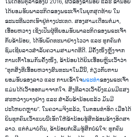
ໃນເດືອນຕຸລາຂອງປີ 2016, ຜົວຂອງຂ້ານ້ອຍ ແລະ ຂ້ານ້ອຍ
ໄດ້ຍອມຮັບພາລະກິດຂອງພຣະເຈົ້າໃນຍຸກສຸດທ້າຍ ໃນ
ຂະນະທີ່ພວກເຮົາຢູ່ຕ່າງປະເທດ. ສອງສາມເດືອນຕໍ່ມາ,
ເອື້ອຍຫວາງ ເຊິ່ງເປັນຜູ້ທີ່ຍອມຮັບພາລະກິດຂອງພຣະເຈົ້າ
ກັບຂ້ານ້ອຍ, ໄດ້ຮັບພັດທະນາຢ່າງໄວວາ ແລະ ທຸກຄົນກໍ
ຊົມເຊີຍລາວສຳລັບຄວາມສາມາດທີ່ດີ. ມີຄັ້ງໜຶ່ງຫຼັງຈາກ
ການເຕົ້າໂຮມກັນຄັ້ງໜຶ່ງ, ຂ້ານ້ອຍໄດ້ຍິນເອື້ອຍຫຼິນເວົ້າວ່າ
“ທຸກສິ່ງທີ່ເອື້ອຍຫວາງສົນທະນາໃນມື້ນີ້, ກ່ຽວກັບການ
ຍອມຮັບຂອງລາວ ແລະ ການເຂົ້າໃຈ
ພຣະທຳ
ຂອງພຣະເຈົ້າ
ແມ່ນໄດ້ເວົ້າອອກມາຈາກໃຈ. ສິ່ງທີ່ລາວເວົ້າຍັງແມ່ນມີແສງ
ສະຫວ່າງບາງຢ່າງ ແລະ ສຳລັບຂ້ານ້ອຍແລ້ວ ມັນມີ
ປະໂຫຍດຫຼາຍ”. ໃນຄວາມຈິງແລ້ວ, ໃນຕອນທຳອິດ ເມື່ອໄດ້
ຍິນທຸກຄົນເວົ້າແບບນີ້ເຮັດໃຫ້ຂ້ານ້ອຍຮູ້ສຶກຂ້ອນຂ້າງອິດສາ
ລາວ. ແຕ່ຕໍ່ມາບໍ່ດົນ, ຂ້ານ້ອຍກໍເລີ່ມຮູ້ສຶກບໍ່ພໍໃຈ: ທຸກຄົນ