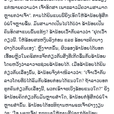
ແຕ່ໝາຍຄວາມວ່າ ເຈົ້າອິດສາ ເພາະລາວມີຄວາມສາມາດ
ຫຼາຍກວ່າເຈົ້າ”. ການໄດ້ຍິນແບບນີ້ຍິ່ງເຮັດໃຫ້ຂ້ານ້ອຍຮູ້ສຶກ
ບໍ່ພໍໃຈຫຼາຍຂຶ້ນ. ມັນສາມາດເປັນໄປໄດ້ບໍວ່າ ຂ້ານ້ອຍເປັນ
ຄົນອິດສາແບບນັ້ນແທ້ໆ? ຂ້ານ້ອຍເວົ້າກັບລາວວ່າ “ຢຸດເວົ້າ
ດຽວນີ້. ໃຫ້ຂ້ອຍສະຫງົບລົງກ່ອນ ແລະ ຂ້ອຍຈະຄິດບາງ
ຢ່າງດ້ວຍຕົນເອງ”. ຫຼັງຈາກນັ້ນ, ຜົວຂອງຂ້ານ້ອຍໄດ້ບອກ
ເອື້ອຍຫຼິວໃນຄຣິສຕະຈັກກ່ຽວກັບສິ່ງທີ່ເກີດຂຶ້ນກັບຂ້ານ້ອຍ
ໂດຍຫວັງວ່າລາວຈະຊ່ວຍຂ້ານ້ອຍໄດ້. ເມື່ອຂ້ານ້ອຍໄດ້ຍິນ
ກ່ຽວກັບເລື່ອງນັ້ນ, ຂ້ານ້ອຍຈຶ່ງຕໍາໜິລາວວ່າ: “ເຈົ້າເວົ້າກັບ
ລາວໂດຍທີ່ບໍ່ໄດ້ລົມກັບຂ້ອຍກ່ອນໄດ້ແນວໃດ? ຖ້າລາວບອກ
ທຸກຄົນກ່ຽວກັບເລື່ອງນີ້, ພວກເຂົາຈະເບິ່ງຂ້ອຍແນວໃດ?” ຍິ່ງ
ຂ້ານ້ອຍຄິດກ່ຽວກັບມັນຫຼາຍສໍ່າໃດ, ຂ້ານ້ອຍກໍ່ຮູ້ສຶກບໍ່ພໍໃຈ
ຫຼາຍສຳ່ນັ້ນ. ຂ້ານ້ອຍໄດ້ອະທິຖານຫາພຣະເຈົ້າຢ່າງງຽບ
ວ່າ: “ໂອ ພຣະເຈົ້າ! ກະລຸນາໃຫ້ການຊີ້ນໍາແກ່ຂ້ານ້ອຍ.