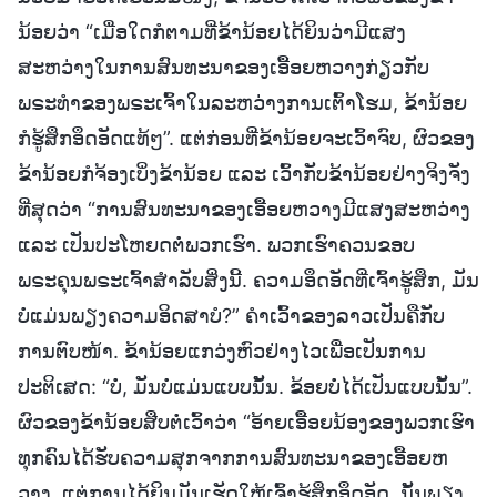
ນ້ອຍວ່າ “ເມື່ອໃດກໍຕາມທີ່ຂ້ານ້ອຍໄດ້ຍິນວ່າມີແສງ
ສະຫວ່າງໃນການສົນທະນາຂອງເອື້ອຍຫວາງກ່ຽວກັບ
ພຣະທຳຂອງພຣະເຈົ້າໃນລະຫວ່າງການເຕົ້າໂຮມ, ຂ້ານ້ອຍ
ກໍຮູ້ສຶກອຶດອັດແທ້ໆ”. ແຕ່ກ່ອນທີ່ຂ້ານ້ອຍຈະເວົ້າຈົບ, ຜົວຂອງ
ຂ້ານ້ອຍກໍຈ້ອງເບິ່ງຂ້ານ້ອຍ ແລະ ເວົ້າກັບຂ້ານ້ອຍຢ່າງຈິງຈັງ
ທີ່ສຸດວ່າ “ການສົນທະນາຂອງເອື້ອຍຫວາງມີແສງສະຫວ່າງ
ແລະ ເປັນປະໂຫຍດຕໍ່ພວກເຮົາ. ພວກເຮົາຄວນຂອບ
ພຣະຄຸນພຣະເຈົ້າສໍາລັບສິ່ງນີ້. ຄວາມອຶດອັດທີ່ເຈົ້າຮູ້ສຶກ, ມັນ
ບໍ່ແມ່ນພຽງຄວາມອິດສາບໍ?” ຄຳເວົ້າຂອງລາວເປັນຄືກັບ
ການຕົບໜ້າ. ຂ້ານ້ອຍແກວ່ງຫົວຢ່າງໄວເພື່ອເປັນການ
ປະຕິເສດ: “ບໍ່, ມັນບໍ່ແມ່ນແບບນັ້ນ. ຂ້ອຍບໍ່ໄດ້ເປັນແບບນັ້ນ”.
ຜົວຂອງຂ້ານ້ອຍສືບຕໍ່ເວົ້າວ່າ “ອ້າຍເອື້ອຍນ້ອງຂອງພວກເຮົາ
ທຸກຄົນໄດ້ຮັບຄວາມສຸກຈາກການສົນທະນາຂອງເອື້ອຍຫ
ວາງ, ແຕ່ການໄດ້ຍິນມັນເຮັດໃຫ້ເຈົ້າຮູ້ສຶກອຶດອັດ. ນັ້ນພຽງ