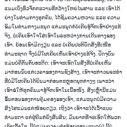
ແນມເບິ່ງທົ່ວຈັກກະວານທີ່ກວ້າງໃຫຍ່ໄພສານ ແລະ ເຮົາໄດ້
ຍ່າງໃນທ່າມກາງທຸກຄົນ, ໄດ້ຊິມຄວາມຫວານ ແລະ ຄວາມ
ຂົມໃນທ່າມກາງມະນຸດ ແຕ່ມະນຸດກໍບໍ່ເຄີຍຮູ້ຈັກເຮົາຢ່າງແທ້
ຈິງ, ບໍ່ເຄີຍເອົາໃຈໃສ່ເຮົາໃນລະຫວ່າງການເດີນທາງຂອງ
ເຮົາ. ຍ້ອນເຮົາມິດງຽບ ແລະ ບໍ່ເຄີຍປະຕິບັດສິ່ງທີ່ເໜືອ
ທໍາມະຊາດ ຈຶ່ງບໍ່ມີໃຜເຄີຍເຫັນເຮົາຢ່າງແທ້ຈິງ. ປັດຈຸບັນ
ແມ່ນບໍ່ຄືກັນກັບອະດີດ: ເຮົາຈະເຮັດໃນສິ່ງທີ່ບໍ່ເຄີຍເຫັນ
ມາກ່ອນນັບແຕ່ເວລາຂອງການຊົງສ້າງ, ເຮົາຈະກ່າວພຣະທໍາ
ທີ່ບໍ່ມີໃຜເຄີຍໄດ້ຍິນມາກ່ອນຕະຫຼອດຍຸກຕ່າງໆ ເພາະວ່າ
ເຮົາຂໍໃຫ້ທຸກຄົນມາຮູ້ຈັກເຮົາໃນເນື້ອໜັງ. ສິ່ງເຫຼົ່ານີ້ແມ່ນ
ຂັ້ນຕອນຂອງການຄຸ້ມຄອງຂອງເຮົາ, ແຕ່ມະນຸດບໍ່ມີຄວາມ
ສົງໄສແມ່ນແຕ່ໜ້ອຍດຽວ. ເຖິງວ່າ ເຮົາຈະໄດ້ເວົ້າແບບ
ທໍາມະດາ ແຕ່ຜູ້ຄົນກໍຍັງສັບສົນ; ມັນຍາກທີ່ຈະເຮັດໃຫ້ພວກ
ເຂົາເຂົ້າໃຈ. ນີ້ບໍ່ແມ່ນຄວາມຕໍ່າຕ້ອຍຂອງມະນຸດບໍ? ນີ້ບໍ່