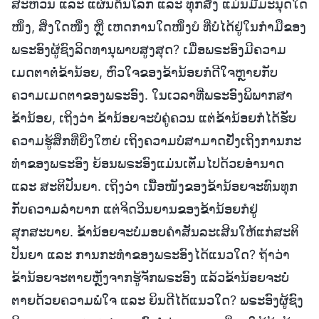
ສະຫວັນ ແລະ ແຜ່ນດິນໂລກ ແລະ ທຸກສິ່ງ ແມ່ນມີມະນຸດໃດ
ໜຶ່ງ, ສິ່ງໃດໜຶ່ງ ຫຼື ເຫດການໃດໜຶ່ງບໍ ທີ່ບໍ່ໄດ້ຢູ່ໃນກໍາມືຂອງ
ພຣະອົງຜູ້ຊົງລິດທານຸພາບສູງສຸດ? ເມື່ອພຣະອົງມີຄວາມ
ເມດຕາຕໍ່ຂ້ານ້ອຍ, ຫົວໃຈຂອງຂ້ານ້ອຍກໍດີໃຈຫຼາຍກັບ
ຄວາມເມດຕາຂອງພຣະອົງ. ໃນເວລາທີ່ພຣະອົງພິພາກສາ
ຂ້ານ້ອຍ, ເຖິງວ່າ ຂ້ານ້ອຍຈະບໍ່ຄູ່ຄວນ ແຕ່ຂ້ານ້ອຍກໍໄດ້ຮັບ
ຄວາມຮູ້ສຶກທີ່ຍິ່ງໃຫຍ່ ເຖິງຄວາມບໍ່ສາມາດຢັ່ງເຖິງການກະ
ທໍາຂອງພຣະອົງ ຍ້ອນພຣະອົງແມ່ນເຕັມໄປດ້ວຍອໍານາດ
ແລະ ສະຕິປັນຍາ. ເຖິງວ່າ ເນື້ອໜັງຂອງຂ້ານ້ອຍຈະທົນທຸກ
ກັບຄວາມລໍາບາກ ແຕ່ຈິດວິນຍານຂອງຂ້ານ້ອຍກໍຢູ່
ສຸກສະບາຍ. ຂ້ານ້ອຍຈະບໍ່ມອບຄໍາສັນລະເສີນໃຫ້ແກ່ສະຕິ
ປັນຍາ ແລະ ການກະທໍາຂອງພຣະອົງໄດ້ແນວໃດ? ຖ້າວ່າ
ຂ້ານ້ອຍຈະຕາຍຫຼັງຈາກຮູ້ຈັກພຣະອົງ ແລ້ວຂ້ານ້ອຍຈະບໍ່
ຕາຍດ້ວຍຄວາມພໍໃຈ ແລະ ຍິນດີໄດ້ແນວໃດ? ພຣະອົງຜູ້ຊົງ