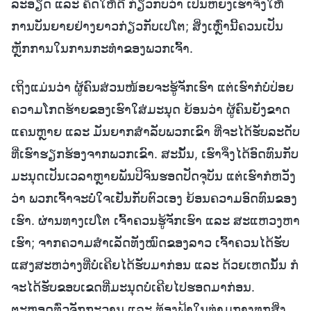
ລະອຽດ ແລະ ຄິດໃຫ້ດີ ກ່ຽວກັບວ່າ ເປັນຫຍັງເຮົາຈຶ່ງໃຫ້
ການບັນຍາຍຢ່າງຍາວກ່ຽວກັບເປໂຕ; ສິ່ງເຫຼົ່ານີ້ຄວນເປັນ
ຫຼັກການໃນການກະທໍາຂອງພວກເຈົ້າ.
ເຖິງແມ່ນວ່າ ຜູ້ຄົນສ່ວນໜ້ອຍຈະຮູ້ຈັກເຮົາ ແຕ່ເຮົາກໍບໍ່ປ່ອຍ
ຄວາມໂກດຮ້າຍຂອງເຮົາໃສ່ມະນຸດ ຍ້ອນວ່າ ຜູ້ຄົນຍັງຂາດ
ແຄນຫຼາຍ ແລະ ມັນຍາກສໍາລັບພວກເຂົາ ທີ່ຈະໄດ້ຮັບລະດັບ
ທີ່ເຮົາຮຽກຮ້ອງຈາກພວກເຂົາ. ສະນັ້ນ, ເຮົາຈຶ່ງໄດ້ອົດທົນກັບ
ມະນຸດເປັນເວລາຫຼາຍພັນປີຈົນຮອດປັດຈຸບັນ ແຕ່ເຮົາກໍຫວັງ
ວ່າ ພວກເຈົ້າຈະບໍ່ໃຈເຢັນກັບຕົວເອງ ຍ້ອນຄວາມອົດທົນຂອງ
ເຮົາ. ຜ່ານທາງເປໂຕ ເຈົ້າຄວນຮູ້ຈັກເຮົາ ແລະ ສະແຫວງຫາ
ເຮົາ; ຈາກຄວາມສໍາເລັດທັງໝົດຂອງລາວ ເຈົ້າຄວນໄດ້ຮັບ
ແສງສະຫວ່າງທີ່ບໍ່ເຄີຍໄດ້ຮັບມາກ່ອນ ແລະ ດ້ວຍເຫດນັ້ນ ກໍ
ຈະໄດ້ຮັບຂອບເຂດທີ່ມະນຸດບໍ່ເຄີຍໄປຮອດມາກ່ອນ.
ຕະຫຼອດທົ່ວຈັກກະວານ ແລະ ທ້ອງຟ້າໃນທ່າມກາງທຸກສິ່ງ