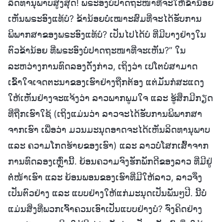
ລິດທານຸພາບສູງສຸດ! ພຣະອົງບໍ່ປາດຖະໜາທີ່ຈະໃຫ້ຂ້ານ້ອຍ
ເຫັນພຣະອົງແທ້ບໍ? ຂ້ານ້ອຍບໍ່ເໝາະສົມທີ່ຈະໄດ້ຮັບການ
ພິພາກສາຂອງພຣະອົງແທ້ບໍ? ເປັນໄປໄດ້ບໍ ທີ່ມີບາງຢ່າງໃນ
ຕົວຂ້ານ້ອຍ ທີ່ພຣະອົງບໍ່ປາດຖະໜາທີ່ຈະເຫັນ?” ໃນ
ລະຫວ່າງການທົດລອງດັ່ງກ່າວ, ເຖິງວ່າ ເປໂຕບໍ່ສາມາດ
ເຂົ້າໃຈເຈດຕະນາຂອງເຮົາຢ່າງຖືກຕ້ອງ ແຕ່ມັນກໍສະແດງ
ໃຫ້ເຫັນຢ່າງຈະແຈ້ງວ່າ ລາວພາກພູມໃຈ ແລະ ຮູ້ສຶກມີກຽດ
ທີ່ຖືກເຮົາໃຊ້ (ເຖິງແມ່ນວ່າ ລາວຈະໄດ້ຮັບການພິພາກສາ
ຈາກເຮົາ ເພື່ອວ່າ ມວນມະນຸດອາດຈະໄດ້ເຫັນລິດທານຸພາບ
ແລະ ຄວາມໂກດຮ້າຍຂອງເຮົາ) ແລະ ລາວບໍ່ໂສກເສົ້າຈາກ
ການທົດລອງເຫຼົ່ານີ້. ຍ້ອນຄວາມຈົງຮັກພັກດີຂອງລາວ ທີ່ມີຢູ່
ຕໍ່ໜ້າເຮົາ ແລະ ຍ້ອນພອນຂອງເຮົາທີ່ມີໃຫ້ລາວ, ລາວຈຶ່ງ
ເປັນຕົວຢ່າງ ແລະ ແບບຢ່າງໃຫ້ແກ່ມະນຸດເປັນພັນໆປີ. ນີ້ບໍ່
ແມ່ນສິ່ງທີ່ພວກເຈົ້າຄວນເອົາເປັນແບບຢ່າງບໍ? ຈົ່ງຄິດຢ່າງ