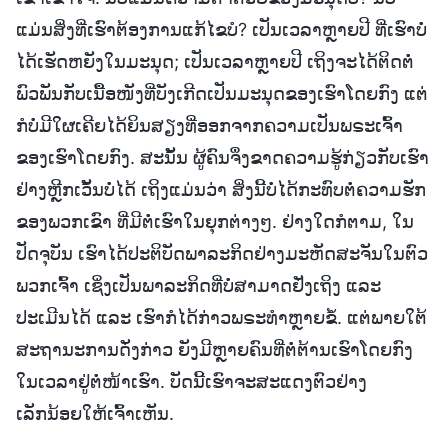
ແມ່ນສິ່ງທີ່ເຮົາຕ້ອງການແກ້ໄຂບໍ? ເປັນເວລາຫຼາຍປີ ທີ່ເຮົາບໍ່
ໄດ້ເຮັດຫຍັງໃນມະນຸດ; ເປັນເວລາຫຼາຍປີ ເຖິງຈະໄດ້ຕິດຕໍ່
ພົວພັນກັບເນື້ອໜັງທີ່ບັງເກີດເປັນມະນຸດຂອງເຮົາໂດຍກົງ ແຕ່
ກໍບໍ່ມີໃຜເຄີຍໄດ້ຍິນສຽງທີ່ອອກຈາກຄວາມເປັນພຣະເຈົ້າ
ຂອງເຮົາໂດຍກົງ. ສະນັ້ນ ຜູ້ຄົນຈຶ່ງຂາດຄວາມຮູ້ກ່ຽວກັບເຮົາ
ຢ່າງຫຼີກເວັ້ນບໍ່ໄດ້ ເຖິງແມ່ນວ່າ ສິ່ງນີ້ບໍ່ໄດ້ກະທົບຕໍ່ຄວາມຮັກ
ຂອງພວກເຂົາ ທີ່ມີຕໍ່ເຮົາໃນຍຸກຕ່າງໆ. ຢ່າງໃດກໍຕາມ, ໃນ
ປັດຈຸບັນ ເຮົາໄດ້ປະຕິບັດພາລະກິດຢ່າງມະຫັດສະຈັນໃນຕົວ
ພວກເຈົ້າ ເຊິ່ງເປັນພາລະກິດທີ່ບໍ່ສາມາດຢັ່ງເຖິງ ແລະ
ປະເມີນໄດ້ ແລະ ເຮົາກໍໄດ້ກ່າວພຣະທໍາຫຼາຍຂໍ້. ແຕ່ພາຍໃຕ້
ສະຖານະການດັ່ງກ່າວ ຍັງມີຫຼາຍຄົນທີ່ຕໍ່ຕ້ານເຮົາໂດຍກົງ
ໃນເວລາຢູ່ຕໍ່ໜ້າເຮົາ. ບັດນີ້ເຮົາຈະສະແດງຕົວຢ່າງ
ເລັກນ້ອຍໃຫ້ເຈົ້າເຫັນ.