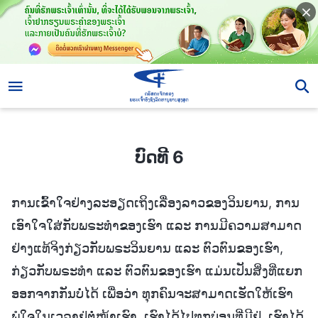
ບົດທີ 6
ບົດທີ 6
ການເຂົ້າໃຈຢ່າງລະອຽດເຖິງເລື່ອງລາວຂອງວິນຍານ, ການ
ເອົາໃຈໃສ່ກັບພຣະທໍາຂອງເຮົາ ແລະ ການມີຄວາມສາມາດ
ຢ່າງແທ້ຈິງກ່ຽວກັບພຣະວິນຍານ ແລະ ຕົວຕົນຂອງເຮົາ,
ກ່ຽວກັບພຣະທໍາ ແລະ ຕົວຕົນຂອງເຮົາ ແມ່ນເປັນສິ່ງທີ່ແຍກ
ອອກຈາກກັນບໍ່ໄດ້ ເພື່ອວ່າ ທຸກຄົນຈະສາມາດເຮັດໃຫ້ເຮົາ
ພໍໃຈໃນເວລາຢູ່ຕໍ່ໜ້າເຮົາ. ເຮົາໄດ້ໄປທຸກບ່ອນທີ່ມີຢູ່, ເຮົາໄດ້