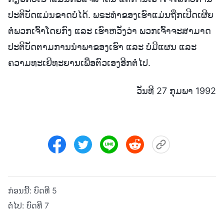
ປະຕິບັດແມ່ນຂາດບໍ່ໄດ້. ພຣະທໍາຂອງເຮົາແມ່ນຖືກເປີດເຜີຍ
ຕໍ່ພວກເຈົ້າໂດຍກົງ ແລະ ເຮົາຫວັງວ່າ ພວກເຈົ້າຈະສາມາດ
ປະຕິບັດຕາມການນໍາພາຂອງເຮົາ ແລະ ບໍ່ມີແຜນ ແລະ
ຄວາມທະເຍີທະຍານເພື່ອຕົວເອງອີກຕໍ່ໄປ.
ວັນທີ 27 ກຸມພາ 1992
ກ່ອນນີ້:
ບົດທີ 5
ຕໍ່ໄປ:
ບົດທີ 7