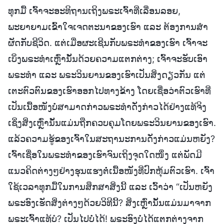
ທຸກມື້ ເຈົ້າຈະອະທິຖານເຖິງພຣະເຈົ້າທີ່ເລື່ອນລອຍ,
ພະຍາຍາມເຂົ້າໃຈເຈດຕະນາຂອງເຮົາ ແລະ ຕ້ອງການສໍາ
ຜັດກັບຊີວິດ. ແຕ່ເມື່ອຜະເຊີນກັບພຣະທໍາຂອງເຮົາ ເຈົ້າຈະ
ເບິ່ງພຣະທໍາເຫຼົ່ານັ້ນດ້ວຍຄວາມແຕກຕ່າງ; ເຈົ້າຈະຮັບເອົາ
ພຣະທໍາ ແລະ ພຣະວິນຍານຂອງເຮົາເປັນສິ່ງດຽວກັນ ແຕ່
ເຕະຕົວຕົນຂອງເຮົາອອກໄປທາງຂ້າງ ໂດຍເຊື່ອວ່າຕົວເຮົາທີ່
ເປັນເນື້ອໜັງບໍ່ສາມາດກ່າວພຣະທໍາດັ່ງກ່າວໄດ້ຢ່າງແທ້ຈິງ
ເຊິ່ງສິ່ງເຫຼົ່ານັ້ນແມ່ນຖືກຄວບຄຸມໂດຍພຣະວິນຍານຂອງເຮົາ.
ແລ້ວຄວາມຮູ້ຂອງເຈົ້າໃນສະຖານະການດັ່ງກ່າວແມ່ນຫຍັງ?
ເຈົ້າເຊື່ອໃນພຣະທໍາຂອງເຮົາຈົນເຖິງຈຸດໃດໜຶ່ງ ແຕ່ພັດມີ
ແນວຄິດຕ່າງໆຢ່າງຮຸນແຮງຕໍ່ເນື້ອໜັງທີ່ປົກຫຸ້ມຕົວເຮົາ. ເຈົ້າ
ໃຊ້ເວລາທຸກມື້ໃນການສຶກສາສິ່ງນີ້ ແລະ ເວົ້າວ່າ “ເປັນຫຍັງ
ພຣະອົງເຮັດສິ່ງຕ່າງໆດ້ວຍວິທີນີ້? ສິ່ງເຫຼົ່ານັ້ນແມ່ນມາຈາກ
ພຣະເຈົ້າແທ້ບໍ? ເປັນໄປບໍ່ໄດ້! ພຣະອົງບໍ່ໄດ້ແຕກຕ່າງຈາກ