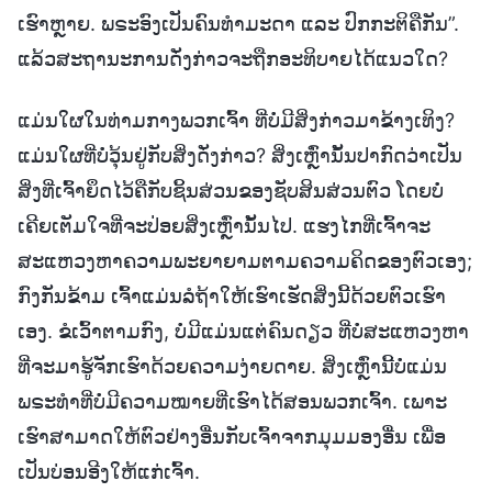
ເຮົາຫຼາຍ. ພຣະອົງເປັນຄົນທໍາມະດາ ແລະ ປົກກະຕິຄືກັນ”.
ແລ້ວສະຖານະການດັ່ງກ່າວຈະຖືກອະທິບາຍໄດ້ແນວໃດ?
ແມ່ນໃຜໃນທ່າມກາງພວກເຈົ້າ ທີ່ບໍ່ມີສິ່ງກ່າວມາຂ້າງເທິງ?
ແມ່ນໃຜທີ່ບໍ່ວຸ້ນຢູ່ກັບສິ່ງດັ່ງກ່າວ? ສິ່ງເຫຼົ່ານັ້ນປາກົດວ່າເປັນ
ສິ່ງທີ່ເຈົ້າຍຶດໄວ້ຄືກັບຊິ້ນສ່ວນຂອງຊັບສິນສ່ວນຕົວ ໂດຍບໍ່
ເຄີຍເຕັມໃຈທີ່ຈະປ່ອຍສິ່ງເຫຼົ່ານັ້ນໄປ. ແຮງໄກທີ່ເຈົ້າຈະ
ສະແຫວງຫາຄວາມພະຍາຍາມຕາມຄວາມຄິດຂອງຕົວເອງ;
ກົງກັນຂ້າມ ເຈົ້າແມ່ນລໍຖ້າໃຫ້ເຮົາເຮັດສິ່ງນີ້ດ້ວຍຕົວເຮົາ
ເອງ. ຂໍເວົ້າຕາມກົງ, ບໍ່ມີແມ່ນແຕ່ຄົນດຽວ ທີ່ບໍ່ສະແຫວງຫາ
ທີ່ຈະມາຮູ້ຈັກເຮົາດ້ວຍຄວາມງ່າຍດາຍ. ສິ່ງເຫຼົ່ານີ້ບໍ່ແມ່ນ
ພຣະທໍາທີ່ບໍ່ມີຄວາມໝາຍທີ່ເຮົາໄດ້ສອນພວກເຈົ້າ. ເພາະ
ເຮົາສາມາດໃຫ້ຕົວຢ່າງອື່ນກັບເຈົ້າຈາກມຸມມອງອື່ນ ເພື່ອ
ເປັນບ່ອນອີງໃຫ້ແກ່ເຈົ້າ.