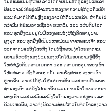
ໃນຕອນທີ່ເປັນຜູ້ໃຫຍ່ ລາວໄດ້ກາຍເປັນສັດຕູຂອງພວກເຂົາ
ຍ້ອນລາວບໍ່ເຄີຍຢຸດທີ່ຈະສະແຫວງຫາຄວາມຮູ້ກ່ຽວກັບເຮົາ
ແລະ ຕໍ່ມາກໍໄດ້ຫັນຫຼັງຂອງລາວໃຫ້ກັບພວກເຂົາ. ສໍາຄັນໄປ
ກວ່ານັ້ນ ກໍຍ້ອນລາວເຊື່ອວ່າ ສະຫວັນ ແລະ ແຜ່ນດິນໂລກ
ແລະ ທຸກສິ່ງແມ່ນຢູ່ໃນມືຂອງພຣະອົງຜູ້ຊົງລິດທານຸພາບ
ສູງສຸດ ແລະ ທຸກສິ່ງທີ່ເປັນບວກແມ່ນມາຈາກພຣະເຈົ້າ ແລະ
ອອກຈາກພຣະອົງໂດຍກົງ ໂດຍບໍ່ຖືກຄອບງຳໂດຍຊາຕານ.
ຄວາມຂັດແຍ້ງຂອງພໍ່ແມ່ຂອງເປໂຕໄດ້ມອບຄວາມຮູ້ທີ່ຍິ່ງ
ໃຫຍ່ກ່ຽວກັບຄວາມເມດຕາ ແລະ ຄວາມກະລຸນາຂອງເຮົາ
ໃຫ້ແກ່ລາວ ເຊິ່ງດ້ວຍເຫດນັ້ນ ລາວຈຶ່ງສະແຫວງຫາເຮົາ
ຫຼາຍຂຶ້ນ. ລາວບໍ່ໄດ້ສຸມໃສ່ແຕ່ການກິນ ແລະ ການດື່ມພຣະ
ທໍາຂອງເຮົາ ແຕ່ຍິ່ງໄປກວ່ານັ້ນ ແມ່ນການເຂົ້າໃຈເຈດຕະນາ
ຂອງເຮົາ ແລະ ລະມັດລະວັງໃນໃຈຂອງລາວຕະຫຼອດເວລາ.
ດ້ວຍເຫດນັ້ນ, ລາວຈຶ່ງມີຄວາມອ່ອນໄຫວໃນຈິດໃຈຂອງລາວ