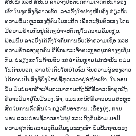
ສະເໝີ ແລະ ສະນັ້ນ ລາວຈຶ່ງປະຕິບັດຕາມເຈດຕະນາຂອງ
ເຮົາໃນທຸກສິ່ງທີ່ລາວເຮັດ. ລາວຕັ້ງໃຈຢ່າງໝັ້ນຄົງ ກ່ຽວກັບ
ຄວາມລົ້ມເຫຼວຂອງຜູ້ຄົນໃນອະດີດ ເພື່ອກະຕຸ້ນຕົວເອງ ໂດຍ
ມີຄວາມຢ້ານກົວຢູ່ເລິກໆວ່າຈະຕົກຢູ່ໃນຄວາມລົ້ມເຫຼວ.
ພ້ອມນັ້ນ ລາວຍັງໄດ້ຕັ້ງໃຈກັບການຮັບເອົາຄວາມເຊື່ອ ແລະ
ຄວາມຮັກຂອງທຸກຄົນ ທີ່ຮັກພຣະເຈົ້າຕະຫຼອດຍຸກຕ່າງໆເຊັ່ນ
ກັນ. ບໍ່ພຽງແຕ່ໃນດ້ານລົບ ແຕ່ສໍາຄັນຫຼາຍໄປກວ່ານັ້ນ ແມ່ນ
ໃນດ້ານບວກ, ລາວໄດ້ເຕີບໃຫຍ່ໄວຂຶ້ນ ຈົນຄວາມຮູ້ຂອງລາວ
ໄດ້ກາຍເປັນສິ່ງທີ່ຍິ່ງໃຫຍ່ທີ່ສຸດເວລາຢູ່ຕໍ່ໜ້າເຮົາ. ໃນຕອນ
ນັ້ນ ມັນບໍ່ຍາກທີ່ຈະຈິນຕະນາການເຖິງວິທີທີ່ລາວເອົາທຸກສິ່ງ
ທີ່ລາວມີມາຢູ່ໃນມືຂອງເຮົາ, ແມ່ນແຕ່ວິທີທີ່ລາວຍອມສະຫຼະ
ສິດໃນການຕັດສິນໃຈ ກ່ຽວກັບອາຫານ, ເຄື່ອງນຸ່ງ, ການ
ນອນ ແລະ ບ່ອນທີ່ລາວອາໄສຢູ່ ແລະ ກົງກັນຂ້າມ ມາມີ
ຄວາມສຸກກັບຄວາມອຸດົມສົມບູນຂອງເຮົາ ບົນພື້ນຖານຂອງ