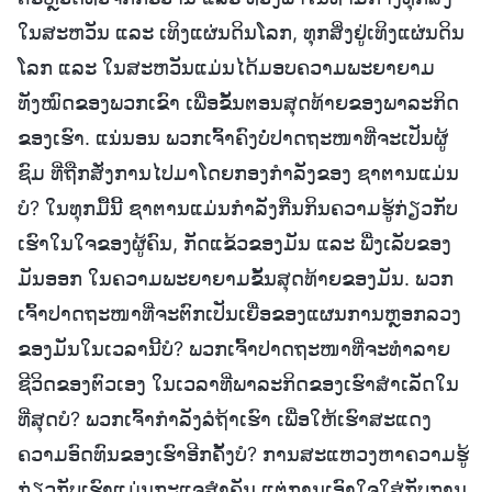
ໃນສະຫວັນ ແລະ ເທິງແຜ່ນດິນໂລກ, ທຸກສິ່ງຢູ່ເທິງແຜ່ນດິນ
ໂລກ ແລະ ໃນສະຫວັນແມ່ນໄດ້ມອບຄວາມພະຍາຍາມ
ທັງໝົດຂອງພວກເຂົາ ເພື່ອຂັ້ນຕອນສຸດທ້າຍຂອງພາລະກິດ
ຂອງເຮົາ. ແນ່ນອນ ພວກເຈົ້າຄົງບໍ່ປາດຖະໜາທີ່ຈະເປັນຜູ້
ຊົມ ທີ່ຖືກສັ່ງການໄປມາໂດຍກອງກໍາລັງຂອງ ຊາຕານແມ່ນ
ບໍ? ໃນທຸກມື້ນີ້ ຊາຕານແມ່ນກໍາລັງກືນກິນຄວາມຮູ້ກ່ຽວກັບ
ເຮົາໃນໃຈຂອງຜູ້ຄົນ, ກັດແຂ້ວຂອງມັນ ແລະ ພື່ງເລັບຂອງ
ມັນອອກ ໃນຄວາມພະຍາຍາມຂັ້ນສຸດທ້າຍຂອງມັນ. ພວກ
ເຈົ້າປາດຖະໜາທີ່ຈະຕົກເປັນເຍື່ອຂອງແຜນການຫຼອກລວງ
ຂອງມັນໃນເວລານີ້ບໍ? ພວກເຈົ້າປາດຖະໜາທີ່ຈະທໍາລາຍ
ຊີວິດຂອງຕົວເອງ ໃນເວລາທີ່ພາລະກິດຂອງເຮົາສໍາເລັດໃນ
ທີ່ສຸດບໍ? ພວກເຈົ້າກໍາລັງລໍຖ້າເຮົາ ເພື່ອໃຫ້ເຮົາສະແດງ
ຄວາມອົດທົນຂອງເຮົາອີກຄັ້ງບໍ? ການສະແຫວງຫາຄວາມຮູ້
ກ່ຽວກັບເຮົາແມ່ນກະແຈສໍາຄັນ ແຕ່ການເອົາໃຈໃສ່ກັບການ