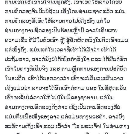
ການເຮັດໃຫ້ເຮົາພໍໃຈໃນທຸກສິ່ງ. ເຮົາເຮັດໃຫ້ລາວໄດ້ຮັບ
ການທົດລອງຈົນນັບບໍ່ຖ້ວນ ເຊິ່ງໂດຍທໍາມະຊາດແລ້ວ ແມ່ນ
ການທົດລອງທີ່ເຮັດໃຫ້ລາວຕາຍໄປເຄີ່ງໜຶ່ງ ແຕ່ໃນ
ທ່າມກາງການທົດລອງເປັນຮ້ອຍເຫຼົ່ານີ້ ລາວບໍ່ເຄີຍເສຍ
ຄວາມເຊື່ອ ທີ່ມີໃນຕົວເຮົາ ຫຼື ຮູ້ສຶກຜິດຫວັງໃນຕົວເຮົາແມ່ນ
ແຕ່ໜຶ່ງຄັ້ງ. ແມ່ນແຕ່ໃນເວລາທີ່ເຮົາໄດ້ເວົ້າວ່າ ເຮົາໄດ້
ປະຖິ້ມລາວ, ລາວກໍຍັງບໍ່ໄດ້ໝົດກໍາລັງໃຈ ແລະ ໄດ້ສືບຕໍ່ຮັກ
ເຮົາໃນທາງທີ່ເປັນຈິງ ແລະ ຕາມຫຼັກການຂອງການປະຕິບັດ
ໃນອະດີດ. ເຮົາໄດ້ບອກລາວວ່າ ເຮົາຈະບໍ່ສັນລະເສີນລາວ
ເຖິງແມ່ນວ່າ ລາວຈະໄດ້ຮັກເຮົາກໍຕາມ ແລະ ໃນທີ່ສຸດແລ້ວ
ເຮົາຈະຂັບໄລ່ລາວໃຫ້ໄປຢູ່ໃນມືຂອງຊາຕານ. ແຕ່ໃນ
ທ່າມກາງການທົດລອງດັ່ງກ່າວ ເຊິ່ງເປັນການທົດລອງທີ່ບໍ່
ແມ່ນກັບເນື້ອໜັງຂອງລາວ ແຕ່ແມ່ນທາງພຣະທໍາ, ລາວຍັງ
ອະທິຖານເຖິງເຮົາ ແລະ ເວົ້າວ່າ “ໂອ ພຣະເຈົ້າ! ໃນທ່າມກາງ