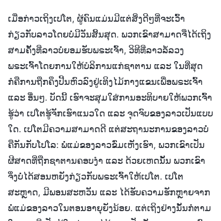
ເມື່ອກ່າວເຖິງເປໂຕ, ຜູ້ຄົນແມ່ນມີແຕ່ສິ່ງດີໆທີ່ຈະເວົ້າ
ກ່ຽວກັບລາວໂດຍບໍ່ມີວັນສິ້ນສຸດ. ພວກເຂົາສາມາດຈື່ໄດ້ເຖິງ
ສາມຄັ້ງທີ່ລາວບໍ່ຍອມຮັບພຣະເຈົ້າ, ວິທີທີ່ລາວລໍ້ລວງ
ພຣະເຈົ້າໂດຍການໃຫ້ບໍລິການແກ່ຊາຕານ ແລະ ໃນທີ່ສຸດ
ກໍຄືການຖືກຄຶງປີ້ນຫົວລົງຢູ່ເທິງໄມ້ກາງແຂນເພື່ອພຣະເຈົ້າ
ແລະ ອື່ນໆ. ບັດນີ້ ເຮົາຈະສຸມໃສ່ການອະທິບາຍໃຫ້ພວກເຈົ້າ
ຮູ້ວ່າ ເປໂຕຮູ້ຈັກເຮົາແນວໃດ ແລະ ຈຸດຈົບຂອງລາວເປັນແບບ
ໃດ. ເປໂຕມີຄວາມສາມາດດີ ແຕ່ສະຖານະການຂອງລາວບໍ່
ຄືກັນກັບໂປໂລ: ພໍ່ແມ່ຂອງລາວຂົ່ມເຫັງເຮົາ, ພວກເຂົາເປັນ
ຜີສາດທີ່ຖືກຊາຕານຄອບງຳ ແລະ ດ້ວຍເຫດນັ້ນ ພວກເຂົາ
ຈຶ່ງບໍ່ໄດ້ສອນຫຍັງກ່ຽວກັບພຣະເຈົ້າໃຫ້ເປໂຕ. ເປໂຕ
ສະຫຼາດ, ມີພອນສະຫວັນ ແລະ ໄດ້ຮັບຄວາມຮັກຫຼາຍຈາກ
ພໍ່ແມ່ຂອງລາວໃນຕອນອາຍຸຍັງນ້ອຍ. ແຕ່ເຖິງຢ່າງນັ້ນກໍຕາມ