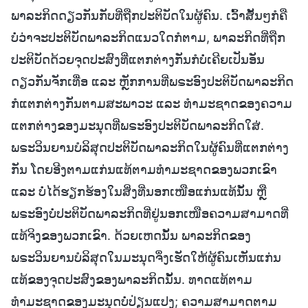
ພາລະກິດດຽວກັນກັບທີ່ຖືກປະຕິບັດໃນຜູ້ຄົນ. ເວົ້າສັ້ນໆກໍຄື
ບໍ່ວ່າຈະປະຕິບັດພາລະກິດແນວໃດກໍຕາມ, ພາລະກິດທີ່ຖືກ
ປະຕິບັດດ້ວຍຈຸດປະສົງທີ່ແຕກຕ່າງກັນກໍບໍ່ເຄີຍເປັນອັນ
ດຽວກັນຈັກເທື່ອ ແລະ ຫຼັກການທີ່ພຣະອົງປະຕິບັດພາລະກິດ
ກໍແຕກຕ່າງກັນຕາມສະພາວະ ແລະ ທຳມະຊາດຂອງຄວາມ
ແຕກຕ່າງຂອງມະນຸດທີ່ພຣະອົງປະຕິບັດພາລະກິດໃສ່.
ພຣະວິນຍານບໍລິສຸດປະຕິບັດພາລະກິດໃນຜູ້ຄົນທີ່ແຕກຕ່າງ
ກັນ ໂດຍອີງຕາມແກ່ນແທ້ຕາມທຳມະຊາດຂອງພວກເຂົາ
ແລະ ບໍ່ໄດ້ຮຽກຮ້ອງໃນສິ່ງທີ່ນອກເໜືອແກ່ນແທ້ນັ້ນ ຫຼື
ພຣະອົງບໍ່ປະຕິບັດພາລະກິດທີ່ຢູ່ນອກເໜືອຄວາມສາມາດທີ່
ແທ້ຈິງຂອງພວກເຂົາ. ດ້ວຍເຫດນັ້ນ ພາລະກິດຂອງ
ພຣະວິນຍານບໍລິສຸດໃນມະນຸດຈຶ່ງເຮັດໃຫ້ຜູ້ຄົນເຫັນແກ່ນ
ແທ້ຂອງຈຸດປະສົງຂອງພາລະກິດນັ້ນ. ທາດແທ້ຕາມ
ທຳມະຊາດຂອງມະນຸດບໍ່ປ່ຽນແປງ; ຄວາມສາມາດຕາມ