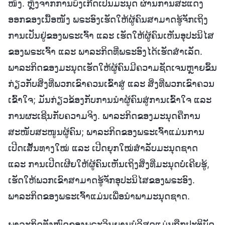
ພາລະກິດທັງໝົດຂອງພຣະວິນຍານບໍລິສຸດແມ່ນຖືກປະຕິບັດ