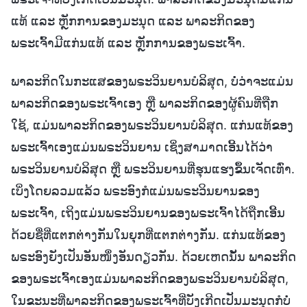
ແທ້ ແລະ ຫຼັກການຂອງມະນຸດ ແລະ ພາລະກິດຂອງ
ພຣະເຈົ້າມີແກ່ນແທ້ ແລະ ຫຼັກການຂອງພຣະເຈົ້າ.
ພາລະກິດໃນກະແສຂອງພຣະວິນຍານບໍລິສຸດ, ບໍ່ວ່າຈະແມ່ນ
ພາລະກິດຂອງພຣະເຈົ້າເອງ ຫຼື ພາລະກິດຂອງຜູ້ຄົນທີ່ຖືກ
ໃຊ້, ແມ່ນພາລະກິດຂອງພຣະວິນຍານບໍລິສຸດ. ແກ່ນແທ້ຂອງ
ພຣະເຈົ້າເອງແມ່ນພຣະວິນຍານ ເຊິ່ງສາມາດເອີ້ນໄດ້ວ່າ
ພຣະວິນຍານບໍລິສຸດ ຫຼື ພຣະວິນຍານທີ່ຮຸນແຮງຂຶ້ນເຈັດເທົ່າ.
ເບິ່ງໂດຍລວມແລ້ວ ພຣະອົງກໍແມ່ນພຣະວິນຍານຂອງ
ພຣະເຈົ້າ, ເຖິງແມ່ນພຣະວິນຍານຂອງພຣະເຈົ້າໄດ້ຖືກເອີ້ນ
ດ້ວຍຊື່ທີ່ແຕກຕ່າງກັນໃນຍຸກທີ່ແຕກຕ່າງກັນ. ແກ່ນແທ້ຂອງ
ພຣະອົງຍັງເປັນອັນໜຶ່ງອັນດຽວກັນ. ດ້ວຍເຫດນັ້ນ ພາລະກິດ
ຂອງພຣະເຈົ້າເອງແມ່ນພາລະກິດຂອງພຣະວິນຍານບໍລິສຸດ,
ໃນຂະນະທີ່ພາລະກິດຂອງພຣະເຈົ້າທີ່ບັງເກີດເປັນມະນຸດກໍບໍ່