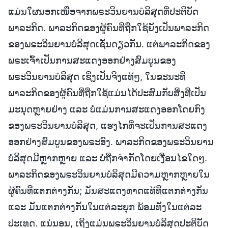
ແມ່ນໃຜນອກເໜືອຈາກພຣະວິນຍານບໍລິສຸດທີ່ປະຕິບັດ
ພາລະກິດ. ພາລະກິດຂອງຜູ້ຄົນທີ່ຖືກໃຊ້ຍັງເປັນພາລະກິດ
ຂອງພຣະວິນຍານບໍລິສຸດເຊັ່ນດຽວກັນ. ແຕ່ພາລະກິດຂອງ
ພຣະເຈົ້າເປັນການສະແດງອອກຢ່າງສົມບູນຂອງ
ພຣະວິນຍານບໍລິສຸດ ເຊິ່ງເປັນຈິງແທ້ໆ, ໃນຂະນະທີ່
ພາລະກິດຂອງຜູ້ຄົນທີ່ຖືກໃຊ້ແມ່ນໄດ້ປະສົມກັບສິ່ງທີ່ເປັນ
ມະນຸດຫຼາຍຢ່າງ ແລະ ບໍ່ແມ່ນການສະແດງອອກໂດຍກົງ
ຂອງພຣະວິນຍານບໍລິສຸດ, ແຮງໄກທີ່ຈະເປັນການສະແດງ
ອອກຢ່າງສົມບູນຂອງພຣະອົງ. ພາລະກິດຂອງພຣະວິນຍານ
ບໍລິສຸດມີຫຼາກຫຼາຍ ແລະ ບໍ່ຖືກຈຳກັດໂດຍເງື່ອນໄຂໃດໆ.
ພາລະກິດຂອງພຣະວິນຍານບໍລິສຸດມີຄວາມຫຼາກຫຼາຍໃນ
ຜູ້ຄົນທີ່ແຕກຕ່າງກັນ; ມັນສະແດງທາດແທ້ທີ່ແຕກຕ່າງກັນ
ແລະ ມັນແຕກຕ່າງກັນໃນແຕ່ລະຍຸກ ພ້ອມທັງໃນແຕ່ລະ
ປະເທດ. ແນ່ນອນ, ເຖິງແມ່ນພຣະວິນຍານບໍລິສຸດປະຕິບັດ