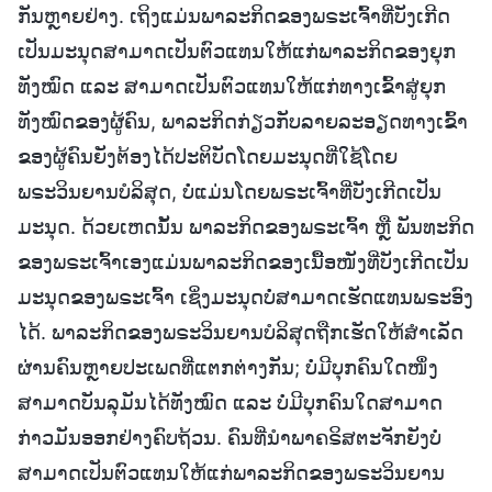
ກັນຫຼາຍຢ່າງ. ເຖິງແມ່ນພາລະກິດຂອງພຣະເຈົ້າທີ່ບັງເກີດ
ເປັນມະນຸດສາມາດເປັນຕົວແທນໃຫ້ແກ່ພາລະກິດຂອງຍຸກ
ທັງໝົດ ແລະ ສາມາດເປັນຕົວແທນໃຫ້ແກ່ທາງເຂົ້າສູ່ຍຸກ
ທັງໝົດຂອງຜູ້ຄົນ, ພາລະກິດກ່ຽວກັບລາຍລະອຽດທາງເຂົ້າ
ຂອງຜູ້ຄົນຍັງຕ້ອງໄດ້ປະຕິບັດໂດຍມະນຸດທີ່ໃຊ້ໂດຍ
ພຣະວິນຍານບໍລິສຸດ, ບໍ່ແມ່ນໂດຍພຣະເຈົ້າທີ່ບັງເກີດເປັນ
ມະນຸດ. ດ້ວຍເຫດນັ້ນ ພາລະກິດຂອງພຣະເຈົ້າ ຫຼື ພັນທະກິດ
ຂອງພຣະເຈົ້າເອງແມ່ນພາລະກິດຂອງເນື້ອໜັງທີ່ບັງເກີດເປັນ
ມະນຸດຂອງພຣະເຈົ້າ ເຊິ່ງມະນຸດບໍ່ສາມາດເຮັດແທນພຣະອົງ
ໄດ້. ພາລະກິດຂອງພຣະວິນຍານບໍລິສຸດຖືກເຮັດໃຫ້ສຳເລັດ
ຜ່ານຄົນຫຼາຍປະເພດທີ່ແຕກຕ່າງກັນ; ບໍ່ມີບຸກຄົນໃດໜຶ່ງ
ສາມາດບັນລຸມັນໄດ້ທັງໝົດ ແລະ ບໍ່ມີບຸກຄົນໃດສາມາດ
ກ່າວມັນອອກຢ່າງຄົບຖ້ວນ. ຄົນທີ່ນໍາພາຄຣິສຕະຈັກຍັງບໍ່
ສາມາດເປັນຕົວແທນໃຫ້ແກ່ພາລະກິດຂອງພຣະວິນຍານ