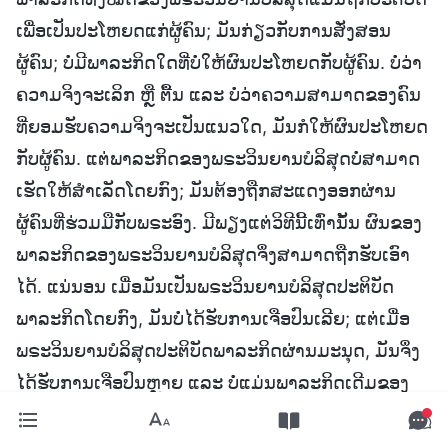
ເພື່ອເປັນປະໂຫຍດແກ່ຜູ້ຄົນ; ມັນກ່ຽວກັບການສັ່ງສອນ
ຜູ້ຄົນ; ບໍ່ມີພາລະກິດໃດທີ່ບໍ່ໃຫ້ຜົນປະໂຫຍດກັບຜູ້ຄົນ. ບໍ່ວ່າ
ຄວາມຈິງຈະເລິກ ຫຼື ຕື້ນ ແລະ ບໍ່ວ່າຄວາມສາມາດຂອງຄົນ
ທີ່ຍອມຮັບຄວາມຈິງຈະເປັນແນວໃດ, ມັນກໍໃຫ້ຜົນປະໂຫຍດ
ກັບຜູ້ຄົນ. ແຕ່ພາລະກິດຂອງພຣະວິນຍານບໍລິສຸດບໍ່ສາມາດ
ເຮັດໃຫ້ສຳເລັດໂດຍກົງ; ມັນຕ້ອງຖືກສະແດງອອກຜ່ານ
ຜູ້ຄົນທີ່ຮ່ວມມືກັບພຣະອົງ. ມີພຽງແຕ່ວິທີນີ້ເທົ່ານັ້ນ ຜົນຂອງ
ພາລະກິດຂອງພຣະວິນຍານບໍລິສຸດຈຶ່ງສາມາດຖືກຮັບເອົາ
ໄດ້. ແນ່ນອນ ເມື່ອມັນເປັນພຣະວິນຍານບໍລິສຸດປະຕິບັດ
ພາລະກິດໂດຍກົງ, ມັນບໍ່ໄດ້ຮັບການເຈືອປົນເລີຍ; ແຕ່ເມື່ອ
ພຣະວິນຍານບໍລິສຸດປະຕິບັດພາລະກິດຜ່ານມະນຸດ, ມັນຈຶ່ງ
ໄດ້ຮັບການເຈືອປົນຫຼາຍ ແລະ ບໍ່ແມ່ນພາລະກິດເດີມຂອງ
ພຣະວິນຍານບໍລິສຸດ. ດ້ວຍວິທີນີ້ ຄວາມຈິງຈຶ່ງປ່ຽນແປງໃນ
ລະດັບທີ່ແຕກຕ່າງ. ຜູ້ຕິດຕາມບໍ່ໄດ້ຮັບເຈດຕະນາເດີມຂອງ