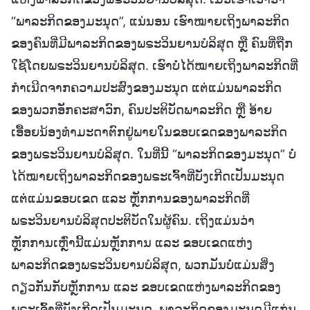
“ພາລະກິດຂອງມະນຸດ”, ແນ່ນອນ ເຮົາໝາຍເຖິງພາລະກິດ
ຂອງຄົນທີ່ມີພາລະກິດຂອງພຣະວິນຍານບໍລິສຸດ ຫຼື ຄົນທີ່ຖືກ
ໃຊ້ໂດຍພຣະວິນຍານບໍລິສຸດ. ເຮົາບໍ່ໄດ້ໝາຍເຖິງພາລະກິດທີ່
ກຳເນີດຈາກຄວາມປະສົງຂອງມະນຸດ ແຕ່ແມ່ນພາລະກິດ
ຂອງພວກອັກຄະສາວົກ, ຄົນປະຕິບັດພາລະກິດ ຫຼື ອ້າຍ
ເອື້ອຍນ້ອງທຳມະດາຕົກຢູ່ພາຍໃນຂອບເຂດຂອງພາລະກິດ
ຂອງພຣະວິນຍານບໍລິສຸດ. ໃນທີ່ນີ້ “ພາລະກິດຂອງມະນຸດ” ບໍ່
ໄດ້ໝາຍເຖິງພາລະກິດຂອງພຣະເຈົ້າທີ່ບັງເກີດເປັນມະນຸດ
ແຕ່ແມ່ນຂອບເຂດ ແລະ ຫຼັກການຂອງພາລະກິດທີ່
ພຣະວິນຍານບໍລິສຸດປະຕິບັດໃນຜູ້ຄົນ. ເຖິງແມ່ນວ່າ
ຫຼັກການເຫຼົ່ານີ້ແມ່ນຫຼັກການ ແລະ ຂອບເຂດແຫ່ງ
ພາລະກິດຂອງພຣະວິນຍານບໍລິສຸດ, ພວກມັນບໍ່ແມ່ນສິ່ງ
ດຽວກັນກັບຫຼັກການ ແລະ ຂອບເຂດແຫ່ງພາລະກິດຂອງ
ພຣະເຈົ້າທີ່ບັງເກີດເປັນມະນຸດ. ພາລະກິດຂອງມະນຸດມີແກ່ນ