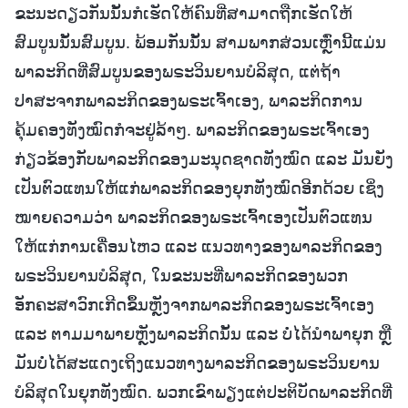
ຂະນະດຽວກັນນັ້ນກໍເຮັດໃຫ້ຄົນທີ່ສາມາດຖືກເຮັດໃຫ້
ສົມບູນນັ້ນສົມບູນ. ພ້ອມກັນນັ້ນ ສາມພາກສ່ວນເຫຼົ່ານີ້ແມ່ນ
ພາລະກິດທີ່ສົມບູນຂອງພຣະວິນຍານບໍລິສຸດ, ແຕ່ຖ້າ
ປາສະຈາກພາລະກິດຂອງພຣະເຈົ້າເອງ, ພາລະກິດການ
ຄຸ້ມຄອງທັງໝົດກໍຈະຢູ່ລ້າໆ. ພາລະກິດຂອງພຣະເຈົ້າເອງ
ກ່ຽວຂ້ອງກັບພາລະກິດຂອງມະນຸດຊາດທັງໝົດ ແລະ ມັນຍັງ
ເປັນຕົວແທນໃຫ້ແກ່ພາລະກິດຂອງຍຸກທັງໝົດອີກດ້ວຍ ເຊິ່ງ
ໝາຍຄວາມວ່າ ພາລະກິດຂອງພຣະເຈົ້າເອງເປັນຕົວແທນ
ໃຫ້ແກ່ການເຄື່ອນໄຫວ ແລະ ແນວທາງຂອງພາລະກິດຂອງ
ພຣະວິນຍານບໍລິສຸດ, ໃນຂະນະທີ່ພາລະກິດຂອງພວກ
ອັກຄະສາວົກເກີດຂຶ້ນຫຼັງຈາກພາລະກິດຂອງພຣະເຈົ້າເອງ
ແລະ ຕາມມາພາຍຫຼັງພາລະກິດນັ້ນ ແລະ ບໍ່ໄດ້ນໍາພາຍຸກ ຫຼື
ມັນບໍ່ໄດ້ສະແດງເຖິງແນວທາງພາລະກິດຂອງພຣະວິນຍານ
ບໍລິສຸດໃນຍຸກທັງໝົດ. ພວກເຂົາພຽງແຕ່ປະຕິບັດພາລະກິດທີ່