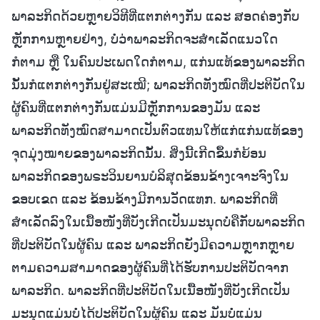
ພາລະກິດດ້ວຍຫຼາຍວິທີທີ່ແຕກຕ່າງກັນ ແລະ ສອດຄ່ອງກັບ
ຫຼັກການຫຼາຍຢ່າງ, ບໍ່ວ່າພາລະກິດຈະສຳເລັດແນວໃດ
ກໍຕາມ ຫຼື ໃນຄົນປະເພດໃດກໍຕາມ, ແກ່ນແທ້ຂອງພາລະກິດ
ນັ້ນກໍແຕກຕ່າງກັນຢູ່ສະເໝີ; ພາລະກິດທັງໝົດທີ່ປະຕິບັດໃນ
ຜູ້ຄົນທີ່ແຕກຕ່າງກັນແມ່ນມີຫຼັກການຂອງມັນ ແລະ
ພາລະກິດທັງໝົດສາມາດເປັນຕົວແທນໃຫ້ແກ່ແກ່ນແທ້ຂອງ
ຈຸດມຸ່ງໝາຍຂອງພາລະກິດນັ້ນ. ສິ່ງນີ້ເກີດຂຶ້ນກໍຍ້ອນ
ພາລະກິດຂອງພຣະວິນຍານບໍລິສຸດຂ້ອນຂ້າງເຈາະຈົງໃນ
ຂອບເຂດ ແລະ ຂ້ອນຂ້າງມີການວັດແທກ. ພາລະກິດທີ່
ສຳເລັດລົງໃນເນື້ອໜັງທີ່ບັງເກີດເປັນມະນຸດບໍ່ຄືກັບພາລະກິດ
ທີ່ປະຕິບັດໃນຜູ້ຄົນ ແລະ ພາລະກິດຍັງມີຄວາມຫຼາກຫຼາຍ
ຕາມຄວາມສາມາດຂອງຜູ້ຄົນທີ່ໄດ້ຮັບການປະຕິບັດຈາກ
ພາລະກິດ. ພາລະກິດທີ່ປະຕິບັດໃນເນື້ອໜັງທີ່ບັງເກີດເປັນ
ມະນຸດແມ່ນບໍ່ໄດ້ປະຕິບັດໃນຜູ້ຄົນ ແລະ ມັນບໍ່ແມ່ນ