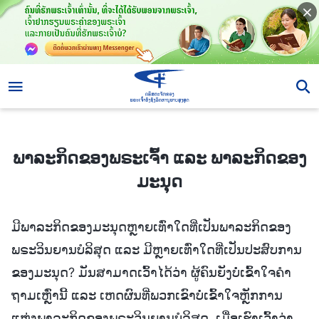
ພາລະກິດຂອງພຣະເຈົ້າ ແລະ ພາລະກິດຂອງມະນຸດ
ພາລະກິດຂອງພຣະເຈົ້າ ແລະ ພາລະກິດຂອງ
ມະນຸດ
ມີພາລະກິດຂອງມະນຸດຫຼາຍເທົ່າໃດທີ່ເປັນພາລະກິດຂອງ
ພຣະວິນຍານບໍລິສຸດ ແລະ ມີຫຼາຍເທົ່າໃດທີ່ເປັນປະສົບການ
ຂອງມະນຸດ? ມັນສາມາດເວົ້າໄດ້ວ່າ ຜູ້ຄົນຍັງບໍ່ເຂົ້າໃຈຄຳ
ຖາມເຫຼົ່ານີ້ ແລະ ເຫດຜົນທີ່ພວກເຂົາບໍ່ເຂົ້າໃຈຫຼັກການ
ແຫ່ງພາລະກິດຂອງພຣະວິນຍານບໍລິສຸດ. ເມື່ອເຮົາເວົ້າວ່າ