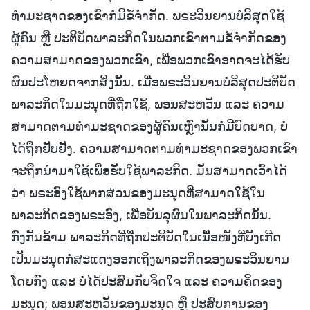
ທຳມະຊາດຂອງເຂົາກໍມີຂໍ້ຈຳກັດ. ພຣະວິນຍານບໍລິສຸດໃຊ້
ຜູ້ຄົນ ຫຼື ປະຕິບັດພາລະກິດໃນພວກເຂົາຕາມຂໍ້ຈຳກັດຂອງ
ຄວາມສາມາດຂອງພວກເຂົາ, ເພື່ອພວກເຂົາອາດຈະໄດ້ຮັບ
ຜົນປະໂຫຍດຈາກສິ່ງນັ້ນ. ເມື່ອພຣະວິນຍານບໍລິສຸດປະຕິບັດ
ພາລະກິດໃນມະນຸດທີ່ຖືກໃຊ້, ພອນສະຫວັນ ແລະ ຄວາມ
ສາມາດຕາມທຳມະຊາດຂອງຜູ້ຄົນເຫຼົ່ານັ້ນກໍມີບົດບາດ, ບໍ່
ໄດ້ຖືກຢັບຢັ້ງ. ຄວາມສາມາດຕາມທຳມະຊາດຂອງພວກເຂົາ
ຈະຖືກນໍາມາໃຊ້ເພື່ອຮັບໃຊ້ພາລະກິດ. ມັນສາມາດເວົ້າໄດ້
ວ່າ ພຣະອົງໃຊ້ພາກສ່ວນຂອງມະນຸດທີ່ສາມາດໃຊ້ໃນ
ພາລະກິດຂອງພຣະອົງ, ເພື່ອບັນລຸຜົນໃນພາລະກິດນັ້ນ.
ກົງກັນຂ້າມ ພາລະກິດທີ່ຖືກປະຕິບັດໃນເນື້ອໜັງທີ່ບັງເກີດ
ເປັນມະນຸດກໍສະແດງອອກເຖິງພາລະກິດຂອງພຣະວິນຍານ
ໂດຍກົງ ແລະ ບໍ່ໄດ້ປະສົມກັບຈິດໃຈ ແລະ ຄວາມຄິດຂອງ
ມະນຸດ; ພອນສະຫວັນຂອງມະນຸດ ຫຼື ປະສົບການຂອງ