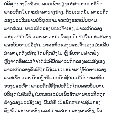
ບໍລິສຸດຢ່າງຄົບຖ້ວນ; ພວກເຂົາພຽງແຕ່ສາມາດປະຕິບັດ
ພາລະກິດໃນການນໍາພາບາງຢ່າງ. ດ້ວຍເຫດນັ້ນ ພາລະກິດ
ຂອງພຣະວິນຍານບໍລິສຸດສາມາດແບ່ງອອກເປັນສາມ
ພາກສ່ວນ: ພາລະກິດຂອງພຣະເຈົ້າເອງ, ພາລະກິດຂອງ
ມະນຸດທີ່ຖືກໃຊ້ ແລະ ພາລະກິດໃນທຸກຄົນທີ່ຢູ່ໃນກະແສຂອງ
ພຣະວິນຍານບໍລິສຸດ. ພາລະກິດຂອງພຣະເຈົ້າເອງແມ່ນເພື່ອ
ນໍາພາຍຸກທັງໝົດ; ໂດຍຖືກສົ່ງໄປ ຫຼື ຮັບການຝາກຝັງ
ຫຼັງຈາກທີ່ພຣະເຈົ້າໄດ້ປະຕິບັດພາລະກິດຂອງພຣະອົງເອງ
ພາລະກິດຂອງຄົນທີ່ຖືກໃຊ້ແມ່ນເພື່ອນໍາພາຜູ້ຕິດຕາມຂອງ
ພຣະເຈົ້າ ແລະ ຄົນເຫຼົ່ານີ້ແມ່ນຄົນທີ່ຮ່ວມມືກັບພາລະກິດ
ຂອງພຣະເຈົ້າ; ພາລະກິດທີ່ຖືກປະຕິບັດໂດຍພຣະວິນຍານ
ບໍລິສຸດໃນຄົນທີ່ຢູ່ໃນກະແສແມ່ນເພື່ອຮັກສາພາລະກິດທຸກ
ຢ່າງຂອງພຣະອົງເອງ, ນັ້ນກໍຄື ເພື່ອຮັກສາການຄຸ້ມຄອງ
ທັງໝົດຂອງພຣະອົງ ແລະ ຄຳພະຍານຂອງພຣະອົງ, ໃນ