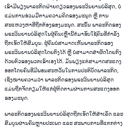
ເຂົາມີພຽງພາລະກິດຝ່າຍດຽວຂອງພຣະວິນຍານບໍລິສຸດ, ບໍ່
ແມ່ນການຮ່ວມມືຕາມຄວາມຄິດຂອງມະນຸດ ຫຼື ການ
ສະແຫວງຫາທີ່ຖືກຕ້ອງຂອງມະນຸດ. ສະນັ້ນ ພາລະກິດຂອງ
ພຣະວິນຍານບໍລິສຸດໃນຜູ້ຄົນເຫຼົ່ານີ້ກໍມາຮັບໃຊ້ຄົນທີ່ກຳລັງ
ຖືກເຮັດໃຫ້ສົມບູນ. ຜູ້ຄົນບໍ່ສາມາດເຫັນພາລະກິດຂອງ
ພຣະວິນຍານບໍລິສຸດໂດຍກົງໄດ້ ຫຼື ບໍ່ສາມາດສຳຜັດໂດຍກົງ
ດ້ວຍຕົວຂອງພວກເຂົາເອງໄດ້. ມັນພຽງແຕ່ສາມາດສະແດງ
ອອກໂດຍຄົນທີ່ມີພອນສະຫວັນໃນການປະຕິບັດພາລະກິດ,
ເຊິ່ງໝາຍຄວາມວ່າ ພາລະກິດຂອງພຣະວິນຍານບໍລິສຸດ
ແມ່ນຖືກຈັດກຽມໃຫ້ແກ່ຜູ້ຕິດຕາມຜ່ານການສະແດງອອກ
ຂອງມະນຸດ.
ພາລະກິດຂອງພຣະວິນຍານບໍລິສຸດຖືກເຮັດໃຫ້ສຳເລັດ ແລະ
ສົມບູນຜ່ານຄົນຫຼາຍປະເພດ ແລະ ສະພາບການທີ່ແຕກຕ່າງ