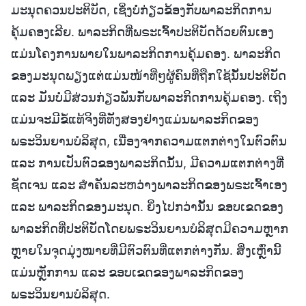
ມະນຸດຄວນປະຕິບັດ, ເຊິ່ງບໍ່ກ່ຽວຂ້ອງກັບພາລະກິດການ
ຄຸ້ມຄອງເລີຍ. ພາລະກິດທີ່ພຣະເຈົ້າປະຕິບັດດ້ວຍຕົນເອງ
ແມ່ນໂຄງການພາຍໃນພາລະກິດການຄຸ້ມຄອງ. ພາລະກິດ
ຂອງມະນຸດພຽງແຕ່ແມ່ນໜ້າທີ່ໆຜູ້ຄົນທີ່ຖືກໃຊ້ນັ້ນປະຕິບັດ
ແລະ ມັນບໍ່ມີສ່ວນກ່ຽວພັນກັບພາລະກິດການຄຸ້ມຄອງ. ເຖິງ
ແມ່ນຈະມີຂໍ້ແທ້ຈິງທີ່ທັງສອງຢ່າງແມ່ນພາລະກິດຂອງ
ພຣະວິນຍານບໍລິສຸດ, ເນື່ອງຈາກຄວາມແຕກຕ່າງໃນຕົວຕົນ
ແລະ ການເປັນຕົວຂອງພາລະກິດນັ້ນ, ມີຄວາມແຕກຕ່າງທີ່
ຊັດເຈນ ແລະ ສຳຄັນລະຫວ່າງພາລະກິດຂອງພຣະເຈົ້າເອງ
ແລະ ພາລະກິດຂອງມະນຸດ. ຍິ່ງໄປກວ່ານັ້ນ ຂອບເຂດຂອງ
ພາລະກິດທີ່ປະຕິບັດໂດຍພຣະວິນຍານບໍລິສຸດມີຄວາມຫຼາກ
ຫຼາຍໃນຈຸດມຸ່ງໝາຍທີ່ມີຕົວຕົນທີ່ແຕກຕ່າງກັນ. ສິ່ງເຫຼົ່ານີ້
ແມ່ນຫຼັກການ ແລະ ຂອບເຂດຂອງພາລະກິດຂອງ
ພຣະວິນຍານບໍລິສຸດ.