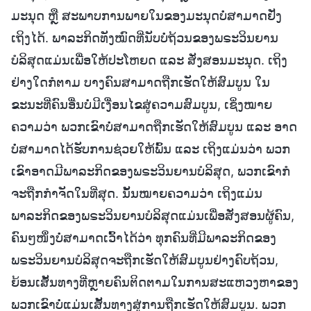
ມະນຸດ ຫຼື ສະພາບການພາຍໃນຂອງມະນຸດບໍ່ສາມາດຢັ່ງ
ເຖິງໄດ້. ພາລະກິດທັງໝົດທີ່ນັບບໍ່ຖ້ວນຂອງພຣະວິນຍານ
ບໍລິສຸດແມ່ນເພື່ອໃຫ້ປະໂຫຍດ ແລະ ສັ່ງສອນມະນຸດ. ເຖິງ
ຢ່າງໃດກໍຕາມ ບາງຄົນສາມາດຖືກເຮັດໃຫ້ສົມບູນ ໃນ
ຂະນະທີ່ຄົນອື່ນບໍ່ມີເງື່ອນໄຂສູ່ຄວາມສົມບູນ, ເຊິ່ງໝາຍ
ຄວາມວ່າ ພວກເຂົາບໍ່ສາມາດຖືກເຮັດໃຫ້ສົມບູນ ແລະ ອາດ
ບໍ່ສາມາດໄດ້ຮັບການຊ່ວຍໃຫ້ພົ້ນ ແລະ ເຖິງແມ່ນວ່າ ພວກ
ເຂົາອາດມີພາລະກິດຂອງພຣະວິນຍານບໍລິສຸດ, ພວກເຂົາກໍ
ຈະຖືກກຳຈັດໃນທີ່ສຸດ. ນັ້ນໝາຍຄວາມວ່າ ເຖິງແມ່ນ
ພາລະກິດຂອງພຣະວິນຍານບໍລິສຸດແມ່ນເພື່ອສັ່ງສອນຜູ້ຄົນ,
ຄົນໆໜຶ່ງບໍ່ສາມາດເວົ້າໄດ້ວ່າ ທຸກຄົນທີ່ມີພາລະກິດຂອງ
ພຣະວິນຍານບໍລິສຸດຈະຖືກເຮັດໃຫ້ສົມບູນຢ່າງຄົບຖ້ວນ,
ຍ້ອນເສັ້ນທາງທີ່ຫຼາຍຄົນຕິດຕາມໃນການສະແຫວງຫາຂອງ
ພວກເຂົາບໍ່ແມ່ນເສັ້ນທາງສູ່ການຖືກເຮັດໃຫ້ສົມບູນ. ພວກ