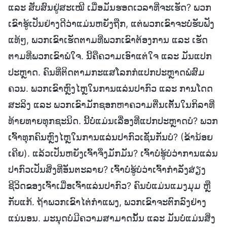
ແລະ ສັບສົນຢູ່ສະເໝີ ເມື່ອມັນຮອດເວລາທີ່ຈະເຮັດ? ພວກ
ເຂົາຮູ້ເປັນຢ່າງດີວ່າແມ່ນຫຍັງຖືກ, ແຕ່ພວກເຂົາຈະບໍ່ຮັບຟັງ
ແທ້ໆ, ພວກເຂົາເຮັດຕາມທີ່ພວກເຂົາຕ້ອງການ ແລະ ເຮັດ
ຕາມທີ່ພວກເຂົາພໍໃຈ. ນີ້ຄືຄວາມເອົາແຕ່ໃຈ ແລະ ມັນແປກ
ປະຫຼາດ. ຄົນທີ່ຕິດຕາມກະແສໂລກກໍແປກປະຫຼາດພໍສົມ
ຄວນ. ພວກເຂົາຫຼົງໄຫຼໃນການແລ່ນປາກົວ ແລະ ການໂດດ
ສະລິງ ແລະ ພວກເຂົາມັກຊອກຫາຄວາມຕື່ນເຕັ້ນໃນກິລາທີ່
ທ້າຍທາຍທຸກຊະນິດ. ນີ້ບໍ່ແມ່ນເລື່ອງທີ່ແປກປະຫຼາດບໍ? ພວກ
ເຈົ້າທຸກຄົນຫຼົງໄຫຼໃນການແລ່ນປາກົວເຊັ່ນກັນບໍ? (ຂ້ານ້ອຍ
ເຄີຍ). ແລ້ວເປັນຫຍັງເຈົ້າຈຶ່ງມັກມັນ? ເຈົ້າບໍ່ຮູ້ບໍວ່າການແລ່ນ
ປາກົວເປັນສິ່ງທີ່ອັນຕະລາຍ? ເຈົ້າບໍ່ຮູ້ບໍວ່າເຈົ້າກຳລັງສ່ຽງ
ຊີວິດຂອງເຈົ້າເມື່ອເຈົ້າແລ່ນປາກົວ? ຄົນບໍ່ແມ່ນແມງມຸມ ຫຼື
ກັບແກ້. ຖ້າພວກເຂົາໄຕ່ກຳແພງ, ພວກເຂົາຈະຕົກລົງຢ່າງ
ແນ່ນອນ. ມະນຸດບໍ່ມີຄວາມສາມາດນັ້ນ ແລະ ມັນບໍ່ແມ່ນສິ່ງ