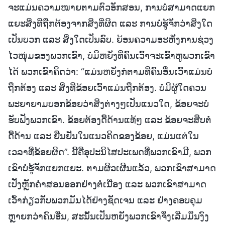
ຈະແມ່ນຄວາມໝາຍຕາມຕົວອັກສອນ, ການບໍ່ສາມາດແຍກ
ແຍະສິ່ງທີ່ຖືກຕ້ອງຈາກສິ່ງທີ່ຜິດ ແລະ ການບໍ່ຮູ້ຈັກວ່າສິ່ງໃດ
ເປັນບວກ ແລະ ສິ່ງໃດເປັນລົບ. ຍ້ອນຄວາມອະຫັງການຊ່ວງ
ໄວໜຸ່ມຂອງພວກເຂົາ, ບໍ່ມີຫຍັງທີ່ຄົນເວົ້າຈະເຂ້ົາຫູພວກເຂົາ
ໄດ້ ພວກເຂົາຄິດວ່າ: “ແມ່ນຫຍັງກໍຕາມທີ່ຄົນອື່ນເວົ້າແມ່ນບໍ່
ຖືກຕ້ອງ ແລະ ສິ່ງທີ່ຂ້ອຍເວົ້າແມ່ນຖືກຕ້ອງ. ບໍ່ມີຜູ້ໃດຄວນ
ພະຍາຍາມບອກຂ້ອຍວ່າສິ່ງຕ່າງໆເປັນແນວໃດ, ຂ້ອຍຈະບໍ່
ຮັບຟັງພວກເຂົາ. ຂ້ອຍຕ້ອງດື້ດ້ານແທ້ໆ ແລະ ຂ້ອຍຈະສືບຕໍ່
ດື້ດ້ານ ແລະ ຢືນຢັນໃນແນວຄິດຂອງຂ້ອຍ, ແມ່ນແຕ່ໃນ
ເວລາທີ່ຂ້ອຍຜິດ”. ນີ້ຄືອຸປະນິໄສປະເພດທີ່ພວກເຂົາມີ, ພວກ
ເຂົາບໍ່ຮູ້ຈັກແຍກແຍະ. ຕາມຜິວເຜີນແລ້ວ, ພວກເຂົາສາມາດ
ເປັ່ງຫຼັກຄຳສອນອອກຢ່າງຕໍ່ເນື່ອງ ແລະ ພວກເຂົາສາມາດ
ເວົ້າກ່ຽວກັບພວກມັນໄດ້ຢ່າງຊັດເຈນ ແລະ ຢ່າງຄອບຄຸມ
ຫຼາຍກວ່າຄົນອື່ນ, ສະນັ້ນເປັນຫຍັງພວກເຂົາຈຶ່ງເລີ່ມມຶນງົງ