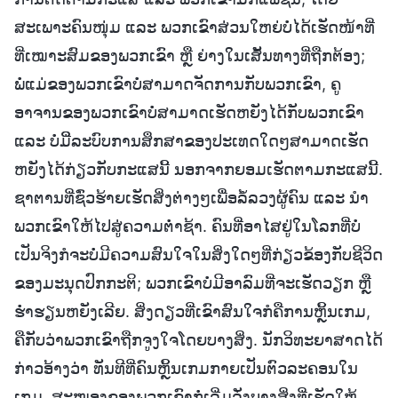
ສະເພາະຄົນໜຸ່ມ ແລະ ພວກເຂົາສ່ວນໃຫຍ່ບໍ່ໄດ້ເຮັດໜ້າທີ່
ທີ່ເໝາະສົມຂອງພວກເຂົາ ຫຼື ຍ່າງໃນເສັ້ນທາງທີ່ຖືກຕ້ອງ;
ພໍ່ແມ່ຂອງພວກເຂົາບໍ່ສາມາດຈັດການກັບພວກເຂົາ, ຄູ
ອາຈານຂອງພວກເຂົາບໍ່ສາມາດເຮັດຫຍັງໄດ້ກັບພວກເຂົາ
ແລະ ບໍ່ມີີ່ລະບົບການສຶກສາຂອງປະເທດໃດໆສາມາດເຮັດ
ຫຍັງໄດ້ກ່ຽວກັບກະແສນີ້ ນອກຈາກຍອມເຮັດຕາມກະແສນີ້.
ຊາຕານທີ່ຊົ່ວຮ້າຍເຮັດສິ່ງຕ່າງໆເພື່ອລໍ້ລວງຜູ້ຄົນ ແລະ ນໍາ
ພວກເຂົາໃຫ້ໄປສູ່ຄວາມຕໍ່າຊ້າ. ຄົນທີ່ອາໄສຢູ່ໃນໂລກທີ່ບໍ່
ເປັນຈິງກໍຈະບໍ່ມີຄວາມສົນໃຈໃນສິ່ງໃດໆທີ່ກ່ຽວຂ້ອງກັບຊີວິດ
ຂອງມະນຸດປົກກະຕິ; ພວກເຂົາບໍ່ມີອາລົມທີ່ຈະເຮັດວຽກ ຫຼື
ຮໍ່າຮຽນຫຍັງເລີຍ. ສິ່ງດຽວທີ່ເຂົາສົນໃຈກໍຄືການຫຼິ້ນເກມ,
ຄືກັບວ່າພວກເຂົາຖືກຈູງໃຈໂດຍບາງສິ່ງ. ນັກວິທະຍາສາດໄດ້
ກ່າວອ້າງວ່າ ທັນທີທີ່ຄົນຫຼິ້ນເກມກາຍເປັນຕົວລະຄອນໃນ
ເກມ, ສະໝອງຂອງພວກເຂົາກໍ່ເລີ່ມລັ່ງບາງສິ່ງທີ່ເຮັດໃຫ້