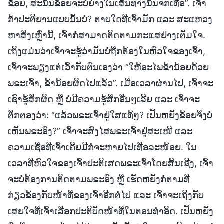
ຂ້ອຍ, ສະນັ້ນຂ້ອຍຈະບໍ່ຍ່າງໃນເສັ້ນທາງນັ້ນຈັກເທື່ອ”. ເຈົ້າ
ກ້າປະຕິຍານແບບນັ້ນບໍ? ຕາບໃດທີ່ເຈົ້າມັກ ແລະ ສະແຫວງ
ຫາສິ່ງເຫຼົ່ານີ້, ເຈົ້າກໍສາມາດຕິດຕາມກະແສຢ່າງເຕັມໃຈ.
ເຖິງແມ່ນວ່າເຈົ້າຈະຮູ້ວ່າມັນບໍ່ຖືກຕ້ອງໃນຫົວໃຈຂອງເຈົ້າ,
ເຈົ້າຈະພຽງແຕ່ເວົ້າກັບຕົນເອງວ່າ “ໃຫ້ອະໄພຂ້ານ້ອຍດ້ວຍ
ພຣະເຈົ້າ, ຂ້ານ້ອຍຜິດໄປແລ້ວ”. ເມື່ອເວລາຜ່ານໄປ, ເຈົ້າຈະ
ເຊົາຮູ້ສຶກຜິດ ຫຼື ບໍ່ມີຄວາມຮູ້ສຶກອື່ນໆເລີຍ ແລະ ເຈົ້າຈະ
ຕຶກຕອງວ່າ: “ແລ້ວພຣະເຈົ້າຢູ່ໃສແທ້ໆ? ເປັນຫຍັງຂ້ອຍຈຶ່ງບໍ່
ເຫັນພຣະອົງ?” ເຈົ້າຈະສົງໄສພຣະເຈົ້າຢູ່ສະເໝີ ແລະ
ຄວາມເຊື່ອທີ່ເຈົ້າເຄີຍມີກໍຈະຫາຍໄປເທື່ອລະໜ້ອຍ. ໃນ
ເວລາທີ່ຫົວໃຈຂອງເຈົ້າປະຕິເສດພຣະເຈົ້າໂດຍສິ້ນເຊີງ, ເຈົ້າ
ຈະບໍ່ຕ້ອງການຕິດຕາມພຣະອົງ ຫຼື ເຮັດຫຍັງກໍຕາມທີ່
ກ່ຽວຂ້ອງກັບໜ້າທີ່ຂອງເຈົ້າອີກຕໍ່ໄປ ແລະ ເຈົ້າຈະເຖິງກັບ
ເສຍໃຈທີ່ເຈົ້າເລືອກປະຕິບັດໜ້າທີ່ໃນຕອນທຳອິດ. ເປັນຫຍັງ