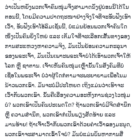
ວ່າເປັນຫຍັງພວກເຈົ້າຄົນໜຸ່ມຈຶ່ງສາມາດນັ່ງຢູ່ບ່ອນນີ້ໄດ້ໃນ
ຕອນນີ້, ໂດຍມີຄວາມປາດຖະໜາຢ່າງຈິງໃຈທີ່ຈະຮັບຟັງເຮົາ
ເວົ້າ, ຮັບຟັງເຮົາໂອ້ລົມເຊັ່ນນີ້, ບໍ່ແມ່ນຍ້ອນພວກເຈົ້າຄົນໃດ
ໜຶ່ງເປັນຄົນຍິ່ງໃຫຍ່ ແລະ ເຕັມໃຈທີ່ຈະເລືອກເສັ້ນທາງຂອງ
ການສະແຫວງຫາຄວາມຈິງ, ມັນເປັນຍ້ອນຄວາມກະລຸນາ
ຂອງພຣະເຈົ້າ, ມັນເປັນເພາະພຣະເຈົ້າບໍ່ໄດ້ເອົາພວກເຈົ້າໃຫ້
ໂລກ ຫຼື ຊາຕານ. ເຈົ້າເຫັນຄົນໜຸ່ມເຫຼົ່ານັ້ນໃນສັງຄົມທີ່ບໍ່
ເຊື່ອໃນພຣະເຈົ້າ ບໍ່ວ່າຜູ້ໃດກໍຕາມຈະພະຍາຍາມເພື່ອໂນມ
ນ້າວພວກເຂົາ. ມັນຈະບໍ່ມີປະໂຫຍດ ເຖິງແມ່ນວ່າເຮົາຈະ
ເວົ້າກັບພວກເຂົາ. ນັ້ນຄືເລື່ອງຄວາມອະຫັງການຊ່ວງໄວໜຸ່ມ
ບໍ? ພວກເຂົາເປັນຄົນປະເພດໃດ? ຖ້າພວກເຂົາບໍ່ມີຈິດສຳນຶກ
ຫຼື ຄວາມສຳນຶກ, ພວກເຂົາກໍເປັນພຽງສັດຮ້າຍ ແລະ
ມານຮ້າຍ! ຖ້າເຈົ້າເວົ້າກັບພວກເຂົາດ້ວຍຄຳເວົ້າຂອງມະນຸດ,
ພວກເຂົາຈະສາມາດເຂົ້າໃຈບໍ? ມັນບໍ່ແມ່ນບັນຫາການສື່