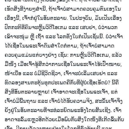
ເຮັດສິ່ງທີ່ງ່າຍໆສໍ່ານີ້, ຖ້າເຈົ້າບໍ່ສາມາດຄວບຄຸມຕົນເອງໃນ
ເລື່ອງນີ້, ເຈົ້າກໍຢູ່ໃນອັນຕະລາຍ. ໃນປະຈຸບັນ, ມັນເປັນເລື່ອງ
ປົກກະຕິທີ່ຄົນຈະຫຼິ້ນວິດີໂອເກມ ແລະ ເສບຢາ, ບໍ່ວ່າພວກ
ເຂົາຈະໜຸ່ມ ຫຼື ເຖົ້າ ແລະ ໂລກທັງໃບກໍເປັນເຊັ່ນນີ້. ບໍ່ວ່າເຈົ້າ
ໄດ້ເຊື່ອໃນພຣະເຈົ້າດົນສໍ່າໃດກໍຕາມ, ຖ້າເຈົ້າບໍ່ສາມາດ
ຄວບຄຸມແມ່ນແຕ່ບາງຢ່າງ ເຊັ່ນ: ການຫຼິ້ນວິດີໂອເກມ, ແລ້ວ
ມື້ໜຶ່ງ ເມື່ອເຈົ້າຮູ້ສຶກວ່າການເຊື່ອໃນພຣະເຈົ້າໄຮ້ເປົ້າໝາຍ,
ໜ້າເບື່ອ ແລະ ບໍ່ມີຊີວິດຊີວາ, ເຈົ້າຈະບໍ່ເລີ່ມເສບຢາ ແລະ
ທົດລອງສານກະຕຸ້ນທຸກປະເພດຄືກັບທີ່ຜູ້ບໍ່ເຊື່ອເຮັດບໍ? ນີ້ຄື
ສິ່ງທີ່ອັນຕະລາຍຫຼາຍ! ເຈົ້າອາດຈະເຊື່ອໃນພຣະເຈົ້າ, ແຕ່
ເຈົ້າບໍ່ມີພື້ນຖານ ແລະ ເຈົ້າບໍ່ໄດ້ຮັບຄວາມຈິງ, ສະນັ້ນເຈົ້າຈຶ່ງ
ຍັງຢູ່ໃນອັນຕະລາຍທີ່ຈະທໍລະຍົດພຣະອົງໂດຍສິ້ນເຊີງ. ເຈົ້າ
ອາດຈະລົ້ມແຫຼວອີກດ້ວຍເມື່ອພົບກັບສິ່ງໃດໜຶ່ງທີ່ເກີດຂຶ້ນກັບ
ເຈົ້າ. ມີການລໍ້ລວງຫຼາຍຢ່າງໃນໂລກທີ່ຊົ່ວຮ້າຍນີ້ ແລະ