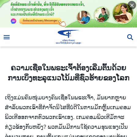
ຄວາມເຊື່ອໃນພຣະເຈົ້າຕ້ອງເລີ່ມຕົ້ນດ້ວຍການເບິ່ງທະລຸແນວໂນ້ມທີ່ຊົ່ວຮ້າຍຂອງໂລກ
ຄວາມເຊື່ອໃນພຣະເຈົ້າຕ້ອງເລີ່ມຕົ້ນດ້ວຍ
ການເບິ່ງທະລຸແນວໂນ້ມທີ່ຊົ່ວຮ້າຍຂອງໂລກ
ເຖິງແມ່ນຄົນໜຸ່ມບາງຄົນເຊື່ອໃນພຣະເຈົ້າ, ມັນຍາກຫຼາຍ
ສຳລັບພວກເຂົາທີ່ກຳຈັດນິໄສທີ່ບໍ່ດີໃນການມັກຫຼິ້ນເກມຄອມ
ພິວເຕີອອກຈາກຕົວພວກເຂົາເອງ. ເກມຄອມພິວເຕີມັກຈະ
ກ່ຽວຂ້ອງກັບຫຍັງ? ພວກມັນມີການໃຊ້ຄວາມຮຸນແຮງເປັນ
ຈຳນວນຫຼາຍ. ການຫຼິ້ນເກມແມ່ນຂອບເຂດຂອງມານຮ້າຍ.