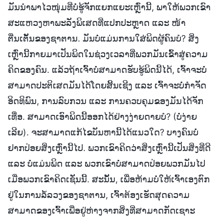
ມັນນໍາພາໄວໜຸ່ມທີ່ບໍ່ຮູ້ຈັກແຍກແຍະເຫຼົ່ານີ້, ພາໃຫ້ພວກເຂົາ
ສະແຫວງຫາພະລັງພິເສດທີ່ແປກປະຫຼາດ ແລະ ໜ້າ
ຕື່ນເຕັ້ນຂອງຊາຕານ. ມັນບໍ່ແມ່ນການໃສ່ພິດຜູ້ຄົນບໍ? ສິ່ງ
ເຫຼົ່ານີ້ກາຍມາເປັນພິດໃນຊ່ວງເວລາທີ່ພວກມັນເຂົ້າສູ່ຄວາມ
ຄິດຂອງຄົນ. ແລ້ວຖ້າເຈົ້າບໍ່ສາມາດຮັບຮູ້ພິດນີ້ໄດ້, ເຈົ້າຈະບໍ່
ສາມາດປະຕິເສດມັນໄດ້ໂດຍສິ້ນເຊີງ ແລະ ເຈົ້າຈະບໍ່ກຳຈັດ
ອິດທິພົນ, ການລົບກວນ ແລະ ການຄວບຄຸມຂອງມັນໄດ້ຈັກ
ເທື່ອ. ສາມາດເອົາພິດນີ້ອອກໄດ້ຢ່າງງ່າຍດາຍບໍ? (ບໍ່ງ່າຍ
ເລີຍ). ຈະສາມາດແກ້ໄຂບັນຫານີ້ໄດ້ແນວໃດ? ບາງຄົນບໍ່
ຢາກປ່ອຍສິ່ງເຫຼົ່ານີ້ໄປ. ພວກເຂົາຄິດວ່າສິ່ງເຫຼົ່ານີ້ເປັນສິ່ງທີ່ດີ
ແລະ ບໍ່ແມ່ນພິດ ແລະ ພວກເຂົາບໍ່ສາມາດປ່ອຍພວກມັນໄປ
ເມື່ອພວກເຂົາຄິດເຊັ່ນນີ້. ສະນັ້ນ, ເພື່ອຫ້າມບໍ່ໃຫ້ເຈົ້າເອງຕົກ
ຢູ່ໃນການລໍ້ລວງຂອງຊາຕານ, ເຈົ້າຕ້ອງເຮັດສຸດຄວາມ
ສາມາດຂອງເຈົ້າເພື່ອຢູ່ຫ່າງຈາກສິ່ງທີ່ສາມາດກັດເຊາະ