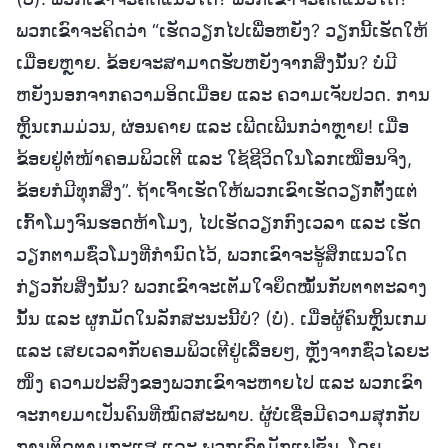
ພວກເຂົາຈະຄິດວ່າ “ເຮັດວຽກໄປເພື່ອຫຍັງ? ວຽກນີ້ເຮັດໃຫ້
ເມື່ອຍຫຼາຍ. ຂ້ອຍຈະສາມາດຮັບຫຍັງຈາກສິ່ງນັ້ນ? ບໍ່ມີ
ຫຍັງນອກຈາກຄວາມອິດເມື່ອຍ ແລະ ຄວາມເຈັບປວດ. ການ
ຫຼິ້ນເກມມ່ວນ, ຜ່ອນຄາຍ ແລະ ເພີດເພີນກວ່າຫຼາຍ! ເມື່ອ
ຂ້ອຍຢູ່ຕໍ່ໜ້າຄອມພິວເຕີ ແລະ ໃຊ້ຊີວິດໃນໂລກເໝືອນຈິງ,
ຂ້ອຍກໍມີທຸກສິ່ງ”. ຖ້າເຈົ້າເຮັດໃຫ້ພວກເຂົາເຮັດວຽກຕັ້ງແຕ່
ເກົ້າໂມງຈົນຮອດຫ້າໂມງ, ໄປເຮັດວຽກກົງເວລາ ແລະ ເຮັດ
ວຽກຕາມຊົ່ວໂມງທີ່ກໍານົດໄວ້, ພວກເຂົາຈະຮູ້ສຶກແນວໃດ
ກ່ຽວກັບສິ່ງນັ້ນ? ພວກເຂົາຈະເຕັມໃຈຍຶດໝັ້ນກັບຕາຕະລາງ
ນັ້ນ ແລະ ຜູກມັດໃນລັກສະນະນີ້ບໍ? (ບໍ່). ເມື່ອຜູ້ຄົນຫຼິ້ນເກມ
ແລະ ເສຍເວລາກັບຄອມພິວເຕີຢູ່ເລື້ອຍໆ, ຫຼັງຈາກຊົ່ວໄລຍະ
ໜຶ່ງ ຄວາມປະສົງຂອງພວກເຂົາຈະຫາຍໄປ ແລະ ພວກເຂົາ
ຈະກາຍມາເປັນຄົນທີ່ໝົດສະພາບ. ຜູ້ບໍ່ເຊື່ອມີຄວາມສຸກກັບ
ການຕິດຕາມກະແສ ແລະ ພວກເຂົາມັກແຟຊັນ, ໂດຍ