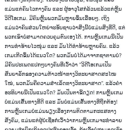
ແມ່ນແຕ່ຄົນໄວກາງຄົນ ແລະ ຜູ້ອາວຸໂສກໍລ້ວນແລ້ວແຕ່ຫຼິ້ນ
ວິດີໂອເກມ. ມີຄົນຫຼິ້ນພວກມັນຫຼາຍຂຶ້ນເລື້ອຍໆ. ເຖິງ
ແມ່ນວ່າຄົນສ່ວນໃຫຍ່ຈະຮັບຊາບວ່າສິ່ງນີ້ບໍ່ແມ່ນສິ່ງທີ່ດີ, ແຕ່
ພວກເຂົາບໍ່ສາມາດຄວບຄຸມຕົນເອງໄດ້. ການຫຼິ້ນເກມນີ້ເປັນ
ການທຳຮ້າຍໄວໜຸ່ມ ແລະ ມັນໄດ້ທຳຮ້າຍຫຼາຍຄົນ. ແລ້ວ
ເກມເກີດຂຶ້ນໄດ້ແນວໃດ? ພວກມັນບໍ່ໄດ້ມາຈາກຊາຕານບໍ?
ມີຄົນປະເພດແປກໆບາງຄົນທີ່ເວົ້າວ່າ “ວິດີໂອເກມເປັນ
ສັນຍາລັກຂອງຄວາມກ້າວໜ້າທາງວິທະຍາສາດສະໄໝ
ໃໝ່, ພວກມັນຄືຄວາມສຳເລັດທາງວິທະຍາສາດ”. ແລ້ວຄຳ
ອະທິບາຍນີ້ເປັນແນວໃດ? ມັນເປັນຕາຂີ້ດຽດ! ການຫຼິ້ນເກມ
ບໍ່ແມ່ນເສັ້ນທາງທີ່ດີ ແລະ ມັນບໍ່ແມ່ນເສັ້ນທາງທີ່ຖືກຕ້ອງ!
ການຫຼິ້ນເກມບໍ່ແມ່ນພຽງເລື່ອງການຕິດຕາມກະແສທາງ
ສັງຄົມ, ແມ່ນແຕ່ຜູ້ບໍ່ເຊື່ອກໍເວົ້າວ່າການຫຼິ້ນເກມຈະທໍາລາຍ
ຄວາມສຳນຶກເຖິງຈຸດປະສົງຂອງເຈົ້າ. ຖ້າເຈົ້າບໍ່ສາມາດເຊົາ