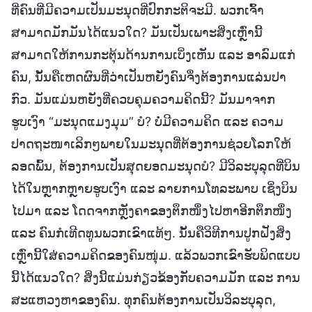
ທີ່ຄົນທີ່ມີຄວາມເປັນມະນຸດທີ່ປົກກະຕິຈະມີ. ພວກເຈົ້າ
ສາມາດມັກມັນໄດ້ແນວໃດ? ມັນເປັນເພາະສິ່ງເຫຼົ່ານີ້
ສາມາດໃຫ້ການກະຕຸ້ນດ້ານການເບິ່ງເຫັນ ແລະ ອາລົມແກ່
ຄົນ, ນັ້ນຄືເຫດຜົນທີ່ວ່າເປັນຫຍັງຄົນຈຶ່ງຕ້ອງການແລ່ນປາ
ກົວ. ມັນແມ່ນຫຍັງທີ່ຄວບຄຸມຄວາມຄິດນີ້? ມັນມາຈາກ
ຮູບເງົາ “ມະນຸດແມງມຸມ” ບໍ? ບໍ່ມີຄວາມຄິດ ແລະ ຄວາມ
ປາດຖະໜາເລິກໆພາຍໃນມະນຸດທີ່ຕ້ອງການຊ່ວຍໂລກໃຫ້
ລອດພົ້ນ, ຕ້ອງການເປັນສຸດຍອດມະນຸດບໍ? ມີວິລະບຸລຸດທີ່ບິນ
ໄດ້ໃນຫຼາກຫຼາຍຮູບເງົາ ແລະ ລາຍການໂທລະພາບ ເຊິ່ງບິນ
ໄປມາ ແລະ ໂດດຈາກຫຼັງຄາຂອງຕຶກໜຶ່ງໄປຫາອີກຕຶກໜຶ່ງ
ແລະ ຄົນກໍເທີດທູນພວກເຂົາແທ້ໆ. ນັ້ນຄືວິທີການປູກຝັງສິ່ງ
ເຫຼົ່ານີ້ໃສ່ຄວາມຄິດຂອງຄົນໜຸ່ມ. ແລ້ວພວກເຂົາຮັບພິດແບບ
ນີ້ໄດ້ແນວໃດ? ສິ່ງນີ້ແມ່ນກ່ຽວຂ້ອງກັບຄວາມມັກ ແລະ ການ
ສະແຫວງຫາຂອງຄົນ. ທຸກຄົນຕ້ອງການເປັນວິລະບຸລຸດ,