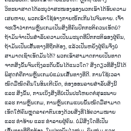
ວິທະຍາສາດໄດ້ລະບຸວ່າສະໝອງຂອງພວກເຂົາໄດ້ຮັບຄວາມ
ເສຍຫາຍ, ພວກເຂົາໃຊ້ຮ່າງກາຍໜັກເກີນໄປຈົນຕາຍ. ເຈົ້າ
ຈະເວົ້າວ່າການຫຼິ້ນເກມເປັນສິ່ງທີ່ຄົນປົກກະຕິຄວນເຮັດບໍ?
ຖ້າມັນຈຳເປັນສຳລັບຄວາມເປັນມະນຸດທີ່ປົກກະຕິຂອງຜູ້ຄົນ,
ຖ້າມັນເປັນເສັ້ນທາງທີ່ຖືກຕ້ອງ, ແລ້ວເປັນຫຍັງຜູ້ຄົນຈຶ່ງບໍ່
ສາມາດເຊົາເຮັດມັນໄດ້? ພວກເຂົາສາມາດກາຍເປັນທາດ
ຈາກສິ່ງນັ້ນຈົນເຖິງລະດັບນັ້ນໄດ້ແນວໃດ? ສິ່ງດຽວທີ່ສິ່ງນີ້ໄດ້
ພິສູດກໍຄືການຫຼິ້ນເກມບໍ່ແມ່ນເສັ້ນທາງທີ່ດີ. ການໃຊ້ເວລາ
ໝົດມື້ໝົດຄືນໃນອິນເຕີເນັດ, ທ່ອງອອນລາຍສຳລັບສິ່ງນີ້
ແລະ ສິ່ງນັ້ນ, ການເບິ່ງສິ່ງທີ່ບໍ່ເປັນປະໂຫຍດຕໍ່ສຸຂະພາບ
ແລະ ການຫຼິ້ນເກມ, ການຫຼິ້ນເກມແບບນັ້ນໝົດມື້ສາມາດ
ເຮັດໃຫ້ຄົນຫຼຸດລາຄາຕົນເອງດ້ວຍສິ່ງທີ່ໄຮ້ຄວາມໝາຍ
ແລະ ທຳຮ້າຍ ແລະ ທຳລາຍຜູ້ຄົນ. ບໍ່ມີສິ່ງໃດທີ່ເປັນ
ເສັ້ນທາງທີ່ຖືກຕ້ອງ. ໃນປະຈຸບັນໄວໜຸ່ມ, ຄົນໜຸ່ມ ແລະ