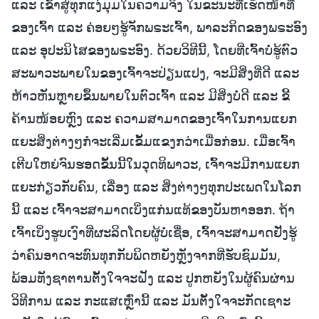
ແລະ ເຂົ້າສູ່ທຸກແງ່ມຸມໃນຄວາມຈິງ ໃນຂະນະທີ່ເຮັດໜ້າທີ່
ຂອງເຈົ້າ ແລະ ຄ່ອຍໆຮູ້ຈັກພຣະເຈົ້າ, ພາລະກິດຂອງພຣະອົງ
ແລະ ອຸປະນິໄສຂອງພຣະອົງ. ດ້ວຍວິທີນີ້, ໂດຍທີ່ເຈົ້າບໍ່ຮູ້ຕົວ
ສະພາວະພາຍໃນຂອງເຈົ້າຈະປ່ຽນແປງ, ຈະມີສິ່ງທີ່ດີ ແລະ
ຫ້າວຫັນຫຼາຍຂຶ້ນພາຍໃນຕົວເຈົ້າ ແລະ ມີສິ່ງບໍ່ດີ ແລະ ຂີ້
ຄ້ານໜ້ອຍຫຼົງ ແລະ ຄວາມສາມາດຂອງເຈົ້າໃນການແຍກ
ແຍະສິ່ງຕ່າງໆກໍຈະເລີ່ມເຂັ້ມແຂງກວ່າເມື່ອກ່ອນ. ເມື່ອເຈົ້າ
ເຕີບໃຫຍ່ຈົນຮອດຂັ້ນນີ້ໃນວຸດທິພາວະ, ເຈົ້າຈະມີການແຍກ
ແຍະກ່ຽວກັບຄົນ, ເລື່ອງ ແລະ ສິ່ງຕ່າງໆທຸກປະເພດໃນໂລກ
ນີ້ ແລະ ເຈົ້າຈະສາມາດເບິ່ງແກ່ນແທ້ຂອງບັນຫາອອກ. ຖ້າ
ເຈົ້າເບິ່ງຮູບເງົາທີ່ຜະລິດໂດຍຜູ້ບໍ່ເຊື່ອ, ເຈົ້າຈະສາມາດຢັ່ງຮູ້
ວ່າຄົນອາດຈະທົນທຸກກັບພິດຫຍັງຫຼັງຈາກທີ່ຮັບຊົມມັນ,
ພ້ອມທັງຊາຕານຕັ້ງໃຈຈະຝັງ ແລະ ປູກຫຍັງໃນຜູ້ຄົນຜ່ານ
ວິທີການ ແລະ ກະແສເຫຼົ່ານີ້ ແລະ ມັນຕັ້ງໃຈຈະກັດເຊາະ