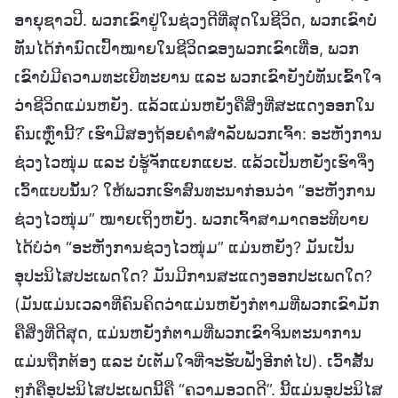
ອາຍຸຊາວປີ. ພວກເຂົາຢູ່ໃນຊ່ວງດີທີ່ສຸດໃນຊີວິດ, ພວກເຂົາບໍ່
ທັນໄດ້ກຳນົດເປົ້າໝາຍໃນຊີວິດຂອງພວກເຂົາເທື່ອ, ພວກ
ເຂົາບໍ່ມີຄວາມທະເຍີທະຍານ ແລະ ພວກເຂົາຍັງບໍ່ທັນເຂົ້າໃຈ
ວ່າຊີວິດແມ່ນຫຍັງ. ແລ້ວແມ່ນຫຍັງຄືສິ່ງທີ່ສະແດງອອກໃນ
ຄົນເຫຼົ່ານີ້? ໍເຮົາມີສອງຖ້ອຍຄຳສຳລັບພວກເຈົ້າ: ອະຫັງການ
ຊ່ວງໄວໜຸ່ມ ແລະ ບໍ່ຮູ້ຈັກແຍກແຍະ. ແລ້ວເປັນຫຍັງເຮົາຈຶ່ງ
ເວົ້າແບບນັ້ນ? ໃຫ້ພວກເຮົາສົນທະນາກ່ອນວ່າ “ອະຫັງການ
ຊ່ວງໄວໜຸ່ມ” ໝາຍເຖິງຫຍັງ. ພວກເຈົ້າສາມາດອະທິບາຍ
ໄດ້ບໍວ່າ “ອະຫັງການຊ່ວງໄວໜຸ່ມ” ແມ່ນຫຍັງ? ມັນເປັນ
ອຸປະນິໄສປະເພດໃດ? ມັນມີການສະແດງອອກປະເພດໃດ?
(ມັນແມ່ນເວລາທີ່ຄົນຄິດວ່າແມ່ນຫຍັງກໍຕາມທີ່ພວກເຂົາມັກ
ຄືສິ່ງທີ່ດີສຸດ, ແມ່ນຫຍັງກໍຕາມທີ່ພວກເຂົາຈິນຕະນາການ
ແມ່ນຖືກຕ້ອງ ແລະ ບໍ່ເຕັມໃຈທີ່ຈະຮັບຟັງອີກຕໍ່ໄປ). ເວົ້າສັ້ນ
ໆກໍຄືອຸປະນິໄສປະເພດນີ້ຄື “ຄວາມອວດດີ”. ນີ້ແມ່ນອຸປະນິໄສ