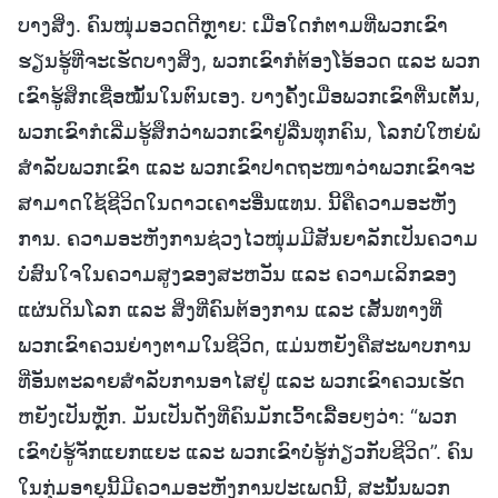
ບາງສິ່ງ. ຄົນໜຸ່ມອວດດີຫຼາຍ: ເມື່ອໃດກໍຕາມທີ່ພວກເຂົາ
ຮຽນຮູ້ທີ່ຈະເຮັດບາງສິ່ງ, ພວກເຂົາກໍຕ້ອງໂອ້ອວດ ແລະ ພວກ
ເຂົາຮູ້ສຶກເຊື່ອໝັ້ນໃນຕົນເອງ. ບາງຄັ້ງເມື່ອພວກເຂົາຕື່ນເຕັ້ນ,
ພວກເຂົາກໍເລີ່ມຮູ້ສຶກວ່າພວກເຂົາຢູ່ລື່ນທຸກຄົນ, ໂລກບໍ່ໃຫຍ່ພໍ
ສຳລັບພວກເຂົາ ແລະ ພວກເຂົາປາດຖະໜາວ່າພວກເຂົາຈະ
ສາມາດໃຊ້ຊີວິດໃນດາວເຄາະອື່ນແທນ. ນີ້ຄືຄວາມອະຫັງ
ການ. ຄວາມອະຫັງການຊ່ວງໄວໜຸ່ມມີສັນຍາລັກເປັນຄວາມ
ບໍ່ສົນໃຈໃນຄວາມສູງຂອງສະຫວັນ ແລະ ຄວາມເລິກຂອງ
ແຜ່ນດິນໂລກ ແລະ ສິ່ງທີ່ຄົນຕ້ອງການ ແລະ ເສັ້ນທາງທີ່
ພວກເຂົາຄວນຍ່າງຕາມໃນຊີວິດ, ແມ່ນຫຍັງຄືສະພາບການ
ທີ່ອັນຕະລາຍສຳລັບການອາໄສຢູ່ ແລະ ພວກເຂົາຄວນເຮັດ
ຫຍັງເປັນຫຼັກ. ມັນເປັນດັ່ງທີ່ຄົນມັກເວົ້າເລື້ອຍໆວ່າ: “ພວກ
ເຂົາບໍ່ຮູ້ຈັກແຍກແຍະ ແລະ ພວກເຂົາບໍ່ຮູ້ກ່ຽວກັບຊີວິດ”. ຄົນ
ໃນກຸ່ມອາຍຸນີ້ມີຄວາມອະຫັງການປະເພດນີ້, ສະນັ້ນພວກ