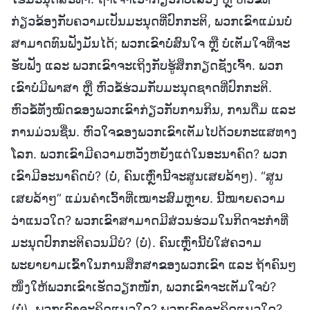
ກ່ຽວຂ້ອງກັບຄວາມເປັນມະນຸດທີ່ປົກກະຕິ, ພວກເຂົາແມ່ນບໍ່
ສາມາດທົນຟັງມັນໄດ້; ພວກເຂົາບໍ່ສົນໃຈ ຫຼື ບໍ່ເຕັມໃຈທີ່ຈະ
ຮັບຟັງ ແລະ ພວກເຂົາຈະເຖິງກັບຮູ້ສຶກກຽດຊັງເຈົ້າ. ພວກ
ເຂົາບໍ່ມີພາສາ ຫຼື ຫົວຂໍ້ຮ່ວມກັບມະນຸດຊາດທີ່ປົກກະຕິ.
ຫົວຂໍ້ທັງໝົດຂອງພວກເຂົາກ່ຽວກັບການກິນ, ການດື່ມ ແລະ
ການມ່ວນຊື່ນ. ຫົວໃຈຂອງພວກເຂົາເຕັມໄປດ້ວຍກະແສທາງ
ໂລກ. ພວກເຂົາມີຄວາມຫວັງຫຍັງແດ່ໃນອະນາຄົດ? ພວກ
ເຂົາມີອະນາຄົດບໍ? (ບໍ່, ຄົນເຫຼົ່ານີ້ຈະສູນເສຍລ້າໆ). “ສູນ
ເສຍລ້າໆ” ແມ່ນຄຳເວົ້າທີ່ເໝາະສົມຫຼາຍ. ນີ້ໝາຍຄວາມ
ວ່າແນວໃດ? ພວກເຂົາສາມາດມີສ່ວນຮ່ວມໃນກິດຈະກຳທີ່
ມະນຸດປົກກະຕິຄວນມີບໍ? (ບໍ່). ຄົນເຫຼົ່ານີ້ບໍ່ໃສ່ຄວາມ
ພະຍາຍາມເຂົ້າໃນການສຶກສາຂອງພວກເຂົາ ແລະ ຖ້າຄົນໆ
ໜຶ່ງໃຫ້ພວກເຂົາເຮັດວຽກໜັກ, ພວກເຂົາຈະເຕັມໃຈບໍ?
(ບໍ່). ພວກເຂົາຈະຄິດແນວໃດ? ພວກເຂົາຈະຄິດແນວໃດ?