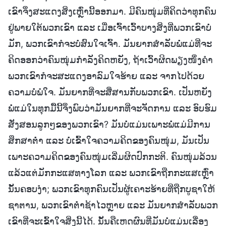
ເຂົາຈຶ່ງສະແດງສິ່ງເຫຼົ່ານີ້ອອກມາ. ມີຄົນໜຸ່ມທີ່ຄິດວ່າທຸກຄົນ
ຢູ່ພາຍໃຕ້ພວກເຂົາ ແລະ ເມື່ອເຈົ້າເວົ້າບາງສິ່ງທີ່ພວກເຂົາບໍ່
ມັກ, ພວກເຂົາກໍຈະບໍ່ສົນໃຈເຈົ້າ. ມັນຍາກສຳລັບພໍ່ແມ່ທີ່ຈະ
ຄິດອອກວ່າຄົນໜຸ່ມກຳລັງຄິດຫຍັງ, ຖ້າເວົ້າຜິດພຽງໜຶ່ງຄຳ
ພວກເຂົາກໍຈະສະແດງອາລົມໃຈຮ້າຍ ແລະ ຈາກໄປດ້ວຍ
ຄວາມບໍ່ພໍໃຈ. ມັນຍາກທີ່ຈະສື່ສານກັບພວກເຂົາ. ເປັນຫຍັງ
ພໍ່ແມ່ໃນທຸກມື້ນີ້ຈຶ່ງພົບວ່າມັນຍາກທີ່ຈະຈັດການ ແລະ ອົບຮົມ
ສັ່ງສອນລູກໆຂອງພວກເຂົາ? ມັນບໍ່ແມ່ນເພາະພໍ່ແມ່ມີການ
ສຶກສາຕໍ່າ ແລະ ບໍ່ເຂົ້າໃຈຄວາມຄິດຂອງຄົນໜຸ່ມ, ມັນເປັນ
ເພາະຄວາມຄິດຂອງຄົນໜຸ່ມເລີ່ມຜິດປົກກະຕິ. ຄົນໜຸ່ມລ້ວນ
ແລ້ວແຕ່ມັກກະແສທາງໂລກ ແລະ ພວກເຂົາຖືກກະແສເຫຼົ່າ
ນັ້ນຄອບງໍາ; ພວກເຂົາທຸກຄົນເປັນຜູ້ເຄາະຮ້າຍທີ່ຖືກບູຊາໃຫ້
ຊາຕານ, ພວກເຂົາຕໍ່າຊ້າໄວຫຼາຍ ແລະ ມັນຍາກສຳລັບພວກ
ເຂົາທີ່ຈະເຂົ້າໃຈສິ່ງນີ້ໄດ້. ນັ້ນຄືເຫດຜົນທີ່ມັນບໍ່ແມ່ນເລື່ອງ