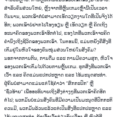
ສຳລັບຄົນສ່ວນໃຫຍ່, ຫຼັງຈາກທີ່ຫຼິ້ນເກມເຫຼົ່ານີ້ເປັນເວລາ
ດົນນານ, ພວກເຂົາກໍບໍ່ສາມາດເຮັດວຽກງານໃດທີ່ເປັນຈິງໄດ້
ອີກ; ພວກເຂົາບໍ່ຢາກໄປໂຮງຮຽນ ຫຼື ເຮັດວຽກ ຫຼື ຄິດເຖິງ
ອະນາຄົດຂອງພວກເຂົາອີກຕໍ່ໄປ, ແຮງໄກທີ່ພວກເຂົາຈະຄິດ
ຄຳນຶງເຖິງຊີວິດຂອງພວກເຂົາ. ໃນຕອນນີ້, ແມ່ນຫຍັງຄືສິ່ງທີ່
ເຕັມຢູ່ໃນຫົວໃຈຂອງຄົນໜຸ່ມສ່ວນໃຫຍ່ໃນສັງຄົມ?
ນອກຈາກການກິນ, ການດື່ມ ແລະ ການມີຄວາມສຸກ, ຫົວໃຈ
ຂອງພວກເຂົາເຕັມໄປດ້ວຍການຫຼິ້ນເກມ. ທຸກສິ່ງທີ່ພວກເຂົາ
ເວົ້າ ແລະ ຄິດແມ່ນແປກປະຫຼາດ ແລະ ໄຮ້ມະນຸດສະທຳ.
ຜູ້ຄົນບໍ່ສາມາດແມ່ນແຕ່ໃຊ້ຄຳວ່າ “ສົກກະປົກ” ຫຼື
“ຊົ່ວຮ້າຍ” ເພື່ອອະທິບາຍເຖິງສິ່ງຕ່າງໆທີ່ພວກເຂົາຄິດອີກ
ຕໍ່ໄປ; ພວກມັນບໍ່ແມ່ນສິ່ງຄົນທີ່ມີຄວາມເປັນມະນຸດທີ່ປົກກະຕິ
ຄວນມີ, ພວກມັນລ້ວນແລ້ວແຕ່ເປັນສິ່ງທີ່ແປກປະຫຼາດ ແລະ
ໄຮ້ມະນຸດສະທຳ. ຖ້າເຈົ້າເວົ້າກ່ຽວກັບເລື່ອງ ຫຼື ຫົວຂໍ້ທີ່