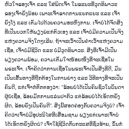
ຫົວໃຈຂອງເຈົ້າ ແລະ ໃສ່ພິດເຈົ້າ ໃນຂະນະທີ່ວຸດທິພາວະ
ຂອງເຈົ້າຍັງນ້ອຍ ເພາະເຈົ້າຂາດການແຍກແຍະ ແລະ ເຈົ້າ
ຍັງໂງ່ ແລະ ເຕັມໄປດ້ວຍຄວາມອະຫັງການ. ເຈົ້າບໍ່ໄດ້ຈັດສິ່ງ
ທີ່ເປັນບວກໃຫ້ພຽງພໍແກ່ຕົວເອງ ແລະ ເຈົ້າບໍ່ມີຄວາມເປັນຈິງ
ແຫ່ງຄວາມຈິງໃດໆເລີຍ. ຖ້າຈະເວົ້າເປັນຄຳເວົ້າແຫ່ງຄວາມ
ເຊື່ອ, ເຈົ້າບໍ່ມີຊີວິດ ແລະ ບໍ່ມີວຸດທິພາວະ. ສິ່ງທີ່ເຈົ້າມີເປັນ
ພຽງຄວາມພ້ອມ, ຄວາມເຕັມໃຈໜ້ອຍໜຶ່ງທີ່ຈະເຊື່ອໃນ
ພຣະເຈົ້າ. ເຈົ້າຄິດວ່າການເຊື່ອໃນພຣະເຈົ້າເປັນສິ່ງທີ່ດີ, ມັນ
ເປັນເສັ້ນທາງທີ່ຖືກຕ້ອງໃນການຍ່າງ ແລະ ວິທີທາງທີ່ຈະເປັນ
ຄົນດີ, ແຕ່ເຈົ້າກໍຕຶກຕອງວ່າ: “ຂ້ອຍບໍ່ໄດ້ເປັນຄົນຊົ່ວໃນບັນດາ
ຜູ້ບໍ່ເຊື່ອ, ຂ້ອຍມັກການແລ່ນປາກົວ ແຕ່ຂ້ອຍບໍ່ໄດ້ເຮັດຫຍັງ
ຜິດ, ຂ້ອຍຍັງເປັນຄົນດີ”. ສິ່ງນີ້ສອດຄ່ອງກັບຄວາມຈິງບໍ? ເຈົ້າ
ຄິດວ່າເຈົ້າບໍ່ມີອຸປະນິໄສທີ່ເສື່ອມຊາມ ພຽງແຕ່ເພາະເຈົ້າບໍ່
ໄດ້ເຮັດຫຍັງຜິດບໍ? ເຈົ້າໃຊ້ຊີວິດກັບກະແສທີ່ຊົ່ວຮ້າຍ, ນັ້ນກໍ