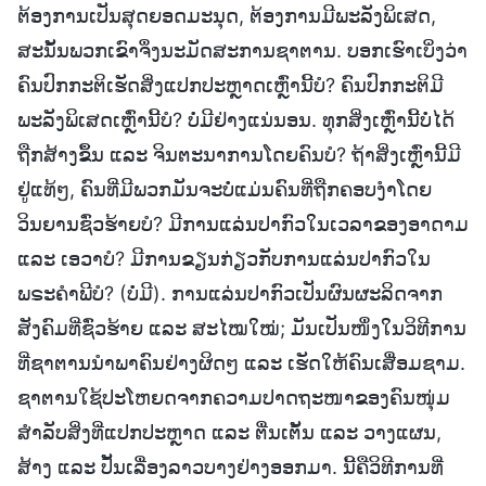
ຕ້ອງການເປັນສຸດຍອດມະນຸດ, ຕ້ອງການມີພະລັງພິເສດ,
ສະນັ້ນພວກເຂົາຈຶ່ງນະມັດສະການຊາຕານ. ບອກເຮົາເບິ່ງວ່າ
ຄົນປົກກະຕິເຮັດສິ່ງແປກປະຫຼາດເຫຼົ່ານີ້ບໍ? ຄົນປົກກະຕິມີ
ພະລັງພິເສດເຫຼົ່ານີ້ບໍ? ບໍ່ມີຢ່າງແນ່ນອນ. ທຸກສິ່ງເຫຼົ່ານີ້ບໍ່ໄດ້
ຖືກສ້າງຂຶ້ນ ແລະ ຈິນຕະນາການໂດຍຄົນບໍ? ຖ້າສິ່ງເຫຼົ່ານີ້ມີ
ຢູ່ແທ້ໆ, ຄົນທີ່ມີພວກມັນຈະບໍ່ແມ່ນຄົນທີ່ຖືກຄອບງໍາໂດຍ
ວິນຍານຊົ່ວຮ້າຍບໍ? ມີການແລ່ນປາກົວໃນເວລາຂອງອາດາມ
ແລະ ເອວາບໍ? ມີການຂຽນກ່ຽວກັບການແລ່ນປາກົວໃນ
ພຣະຄຳພີບໍ? (ບໍ່ມີ). ການແລ່ນປາກົວເປັນຜົນຜະລິດຈາກ
ສັງຄົມທີ່ຊົ່ວຮ້າຍ ແລະ ສະໄໝໃໝ່; ມັນເປັນໜຶ່ງໃນວິທີການ
ທີ່ຊາຕານນໍາພາຄົນຢ່າງຜິດໆ ແລະ ເຮັດໃຫ້ຄົນເສື່ອມຊາມ.
ຊາຕານໃຊ້ປະໂຫຍດຈາກຄວາມປາດຖະໜາຂອງຄົນໜຸ່ມ
ສຳລັບສິ່ງທີ່ແປກປະຫຼາດ ແລະ ຕື່ນເຕັ້ນ ແລະ ວາງແຜນ,
ສ້າງ ແລະ ປັ້ນເລື່ອງລາວບາງຢ່າງອອກມາ. ນີ້ຄືວິທີການທີ່