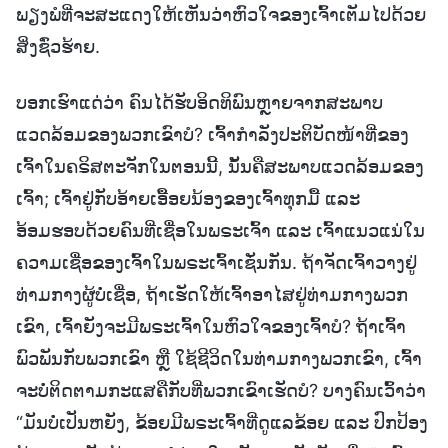
ພຽງພໍທີ່ຈະສະແດງໃຫ້ເຫັນວ່າຫົວໃຈຂອງເຈົ້າເຕັມໄປດ້ວຍ
ສິ່ງຊົ່ວຮ້າຍ.
ບອກເຮົາແດ່ວ່າ ຄົນໄດ້ຮັບອິດທິພົນຫຼາຍຈາກສະພາບ
ແວດລ້ອມຂອງພວກເຂົາບໍ? ເຈົ້າກຳລັງປະຕິບັດໜ້າທີ່ຂອງ
ເຈົ້າໃນຄຣິສຕະຈັກໃນຕອນນີ້, ນັ້ນຄືສະພາບແວດລ້ອມຂອງ
ເຈົ້າ; ເຈົ້າຢູ່ກັບອ້າຍເອື້ອຍນ້ອງຂອງເຈົ້າທຸກມື້ ແລະ
ອ້ອມຮອບດ້ວຍຄົນທີ່ເຊື່ອໃນພຣະເຈົ້າ ແລະ ເຈົ້າແນວແນ່ໃນ
ຄວາມເຊື່ອຂອງເຈົ້າໃນພຣະເຈົ້າເຊັ່ນກັນ. ຖ້າຈັດເຈົ້າວາງຢູ່
ທ່າມກາງຜູ້ບໍ່ເຊື່ອ, ຖ້າເຮັດໃຫ້ເຈົ້າອາໄສຢູ່ທ່າມກາງພວກ
ເຂົາ, ເຈົ້າຍັງຈະມີພຣະເຈົ້າໃນຫົວໃຈຂອງເຈົ້າບໍ? ຖ້າເຈົ້າ
ພົວພັນກັບພວກເຂົາ ຫຼື ໃຊ້ຊີວິດໃນທ່າມກາງພວກເຂົາ, ເຈົ້າ
ຈະບໍ່ຕິດຕາມກະແສຄືກັບທີ່ພວກເຂົາເຮັດບໍ? ບາງຄົນເວົ້າວ່າ
“ມັນບໍ່ເປັນຫຍັງ, ຂ້ອຍມີພຣະເຈົ້າທີ່ດູແລຂ້ອຍ ແລະ ປົກປ້ອງ