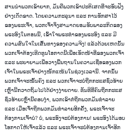
ສານນໍາພວກເຂົາຍາກ, ມັນຄືພວກເຂົາປະຕິເສດທີ່ຈະຮັບຟັງ
ຢ່າງເດັດຂາດ. ໂດຍຄວາມກະລຸນາ ແລະ ການຮັກສາໄວ້
ຂອງພຣະເຈົ້າ, ພວກເຈົ້າຈຶ່ງສາມາດຍອມຮັບພາລະກິດຂອງ
ພຣະອົງໃນຕອນນີ້, ເຂົ້າໃຈພຣະທຳຂອງພຣະອົງ ແລະ ມີ
ຄວາມສົນໃຈໃນເສັ້ນທາງຂອງຄວາມຈິງ! ແລ້ວດ້ວຍເຫດນັ້ນ
ພວກເຈົ້າຕ້ອງເທີດທູນໂອກາດນີ້ເພື່ອເຮັດໜ້າທີ່ຂອງພວກເຈົ້າ
ແລະ ພະຍາຍາມເພື່ອວາງພື້ນຖານໃນຄວາມເຊື່ອຂອງພວກ
ເຈົ້າໃນພຣະເຈົ້າຢ່າງໜັກແໜ້ນໃນຊ່ວງເວລານີ້. ຈາກນັ້ນ
ພວກເຈົ້າຈະໝັ້ນຄົງ ແລະ ພວກເຈົ້າຈະບໍ່ຖືກກະແສຊົ່ວຮ້າຍ
ເຫຼົ່ານີ້ກວາດຖິ້ມໄປໄດ້ຢ່າງງ່າຍດາຍ. ທັນທີທີ່ຄົນຖືກກະແສ
ຊົ່ວຮ້າຍເຫຼົ່ານີ້ຄອບງໍາ, ພວກເຂົາກໍຖືກພວກມັນທໍາລາຍ
ແລະ ເມື່ອເຈົ້າຖືກພວກມັນທໍາລາຍອີກຄັ້ງ, ພຣະເຈົ້າຈະ
ຕ້ອງການເຈົ້າບໍ? ບໍ່, ພຣະອົງຈະບໍ່ຕ້ອງການ! ພຣະອົງໄດ້ມອບ
ໂອກາດໃຫ້ເຈົ້າແລ້ວ ແລະ ພຣະເຈົ້າຈະບໍ່ຕ້ອງການເຈົ້າອີກ