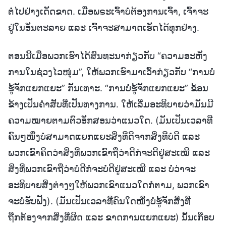
ຕໍ່ໄປຢ່າງເດັດຂາດ. ເມື່ອພຣະເຈົ້າບໍ່ຕ້ອງການເຈົ້າ, ເຈົ້າຈະ
ຢູ່ໃນອັນຕະລາຍ ແລະ ເຈົ້າຈະສາມາດເຮັດໄດ້ທຸກຢ່າງ.
ຕອນນີ້ເມື່ອພວກເຮົາໄດ້ສົນທະນາກ່ຽວກັບ “ຄວາມອະຫັງ
ການໃນຊ່ວງໄວໜຸ່ມ”, ໃຫ້ພວກເຮົາມາເວົ້າກ່ຽວກັບ “ການບໍ່
ຮູ້ຈັກແຍກແຍະ” ກັນເທາະ. “ການບໍ່ຮູ້ຈັກແຍກແຍະ” ຂ້ອນ
ຂ້າງເປັນຄຳສັບທີ່ເປັນທາງການ. ໃຫ້ເລີ່ມອະທິບາຍວ່າມັນມີ
ຄວາມໝາຍຕາມຕົວອັກສອນວ່າແນວໃດ. (ມັນເປັນເວລາທີ່
ຄົນໆໜຶ່ງບໍ່ສາມາດແຍກແຍະສິ່ງທີ່ດີຈາກສິ່ງທີ່ບໍ່ດີ ແລະ
ພວກເຂົາຄິດວ່າສິ່ງທີ່ພວກເຂົາຖືວ່າດີກໍຈະດີຢູ່ສະເໝີ ແລະ
ສິ່ງທີ່ພວກເຂົາຖືວ່າບໍ່ດີກໍຈະບໍ່ດີຢູ່ສະເໝີ ແລະ ບໍ່ວ່າຈະ
ອະທິບາຍສິ່ງຕ່າງໆໃຫ້ພວກເຂົາແນວໃດກໍຕາມ, ພວກເຂົາ
ຈະບໍ່ຮັບຟັງ). (ມັນເປັນເວລາທີ່ຄົນໃດໜຶ່ງບໍ່ຮູ້ຈັກສິ່ງທີ່
ຖືກຕ້ອງຈາກສິ່ງທີ່ຜິດ ແລະ ຂາດການແຍກແຍະ) ນັ້ນເກືອບ