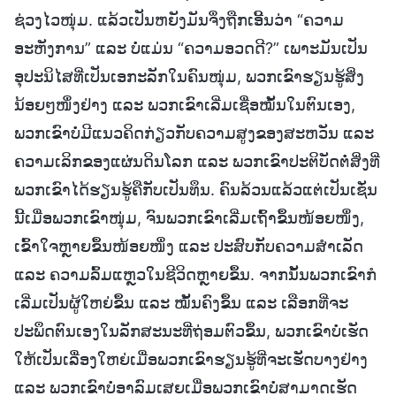
ຊ່ວງໄວໜຸ່ມ. ແລ້ວເປັນຫຍັງມັນຈຶ່ງຖືກເອີ້ນວ່າ “ຄວາມ
ອະຫັງການ” ແລະ ບໍ່ແມ່ນ “ຄວາມອວດດີ?” ເພາະມັນເປັນ
ອຸປະນິໄສທີ່ເປັນເອກະລັກໃນຄົນໜຸ່ມ, ພວກເຂົາຮຽນຮູ້ສິ່ງ
ນ້ອຍໆໜຶ່ງຢ່າງ ແລະ ພວກເຂົາເລີ່ມເຊື່ອໝັ້ນໃນຕົນເອງ,
ພວກເຂົາບໍ່ມີແນວຄິດກ່ຽວກັບຄວາມສູງຂອງສະຫວັນ ແລະ
ຄວາມເລິກຂອງແຜ່ນດິນໂລກ ແລະ ພວກເຂົາປະຕິບັດຕໍ່ສິ່ງທີ່
ພວກເຂົາໄດ້ຮຽນຮູ້ຄືກັບເປັນທຶນ. ຄົນລ້ວນແລ້ວແຕ່ເປັນເຊັ່ນ
ນີ້ເມື່ອພວກເຂົາໜຸ່ມ, ຈົນພວກເຂົາເລີ່ມເຖົ້າຂຶ້ນໜ້ອຍໜຶ່ງ,
ເຂົ້າໃຈຫຼາຍຂຶ້ນໜ້ອຍໜຶ່ງ ແລະ ປະສົບກັບຄວາມສຳເລັດ
ແລະ ຄວາມລົ້ມແຫຼວໃນຊີວິດຫຼາຍຂຶ້ນ. ຈາກນັ້ນພວກເຂົາກໍ
ເລີ່ມເປັນຜູ້ໃຫຍ່ຂຶ້ນ ແລະ ໝັ້ນຄົງຂຶ້ນ ແລະ ເລືອກທີ່ຈະ
ປະພຶດຕົນເອງໃນລັກສະນະທີ່ຖ່ອມຕົວຂຶ້ນ, ພວກເຂົາບໍ່ເຮັດ
ໃຫ້ເປັນເລື່ອງໃຫຍ່ເມື່ອພວກເຂົາຮຽນຮູ້ທີ່ຈະເຮັດບາງຢ່າງ
ແລະ ພວກເຂົາບໍ່ອາລົມເສຍເມື່ອພວກເຂົາບໍ່ສາມາດເຮັດ