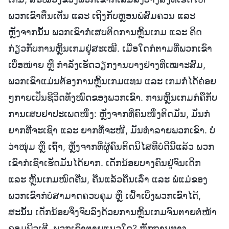
ພວກເຂົາຕື່ນເຕັ້ນ ແລະ ເຖິງກັບຫຼອນພໍສົມຄວນ ແລະ
ຫຼັງຈາກນັ້ນ ພວກເຂົາກໍ່ເສບຕິດການຫຼິ້ນເກມ ແລະ ຄິດ
ກ່ຽວກັບການຫຼິ້ນເກມຢູ່ສະເໝີ. ເມື່ອໃດກໍຕາມທີ່ພວກເຂົາ
ເບື່ອໜ່າຍ ຫຼື ກຳລັງເຮັດວຽກງານບາງຢ່າງທີ່ເໝາະສົມ,
ພວກເຂົາແມ່ນຕ້ອງການຫຼິ້ນເກມແທນ ແລະ ເກມກໍໄດ້ຄ່ອຍ
ໆກາຍເປັນຊີວິດທັງໝົດຂອງພວກເຂົາ. ການຫຼິ້ນເກມກໍຄືກັບ
ການເສບຢາປະເພດໜຶ່ງ: ຫຼັງຈາກທີ່ຄົນໜຶ່ງຕິດມັນ, ມັນກໍ
ຍາກທີ່ຈະເຊົາ ແລະ ຍາກທີ່ຈະໜີ, ມັນທຳລາຍພວກເຂົາ. ບໍ່
ວ່າໜຸ່ມ ຫຼື ເຖົ້າ, ຫຼັງຈາກທີ່ຜູ້ຄົນຕິດນິໄສທີ່ບໍ່ດີນີ້ແລ້ວ ພວກ
ເຂົາກໍເຊົາເຮັດມັນໄດ້ຍາກ. ເດັກນ້ອຍບາງຄົນຢູ່ຈົນເດິກ
ແລະ ຫຼິ້ນເກມໝົດຄືນ, ຄືນແລ້ວຄືນເລົ່າ ແລະ ພໍ່ແມ່ຂອງ
ພວກເຂົາກໍບໍ່ສາມາດຄວບຄຸມ ຫຼື ເຝົ້າເບິ່ງພວກເຂົາໄດ້,
ສະນັ້ນ ເດັກນ້ອຍຈຶ່ງຈົບລົງດ້ວຍການຫຼິ້ນເກມຈົນຕາຍຕໍ່ໜ້າ
ຄອມພິວເຕີ. ພວກເຂົາຕາຍແນວໃດ? ຫຼັກຖານທາງ