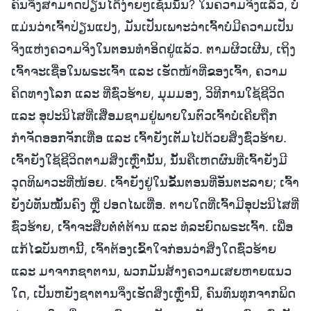
ຄົນຈຶ່ງສາມາດປ່ຽນໄດ້ງ່າຍໆເຊັ່ນນັ້ນ? ໃນຄວາມຈິງແລ້ວ, ບໍ່
ແມ່ນວ່າເຈົ້າປ່ຽນແປງ, ມັນເປັນເພາະວ່າເຈົ້າບໍ່ມີຄວາມເປັນ
ຈິງແຫ່ງຄວາມຈິງໃນຕອນທຳອິດຢູ່ແລ້ວ. ຕາມຜິວເຜີນ, ເຖິງ
ເຈົ້າຈະເຊື່ອໃນພຣະເຈົ້າ ແລະ ເຮັດໜ້າທີ່ຂອງເຈົ້າ, ຄວາມ
ຄິດທາງໂລກ ແລະ ທີ່ຊົ່ວຮ້າຍ, ມຸມມອງ, ວິທີການໃຊ້ຊີວິດ
ແລະ ອຸປະນິໄສທີ່ເສື່ອມຊາມຢູ່ພາຍໃນຕົວເຈົ້າບໍ່ເຄີຍຖືກ
ກຳຈັດອອກຈັກເທື່ອ ແລະ ເຈົ້າຍັງເຕັມໄປດ້ວຍສິ່ງຊົ່ວຮ້າຍ.
ເຈົ້າຍັງໃຊ້ຊີວິດຕາມສິ່ງເຫຼົ່ານັ້ນ, ນັ້ນຄືເຫດຜົນທີ່ເຈົ້າຍັງມີ
ວຸດທິພາວະທີ່ໜ້ອຍ. ເຈົ້າຍັງຢູ່ໃນຂັ້ນຕອນທີ່ອັນຕະລາຍ; ເຈົ້າ
ຍັງບໍ່ທັນໝັ້ນຄົງ ຫຼື ປອດໄພເທື່ອ. ຕາບໃດທີ່ເຈົ້າມີອຸປະນິໄສທີ່
ຊົ່ວຮ້າຍ, ເຈົ້າຈະສືບຕໍ່ຕໍ່ຕ້ານ ແລະ ທໍລະຍົດພຣະເຈົ້າ. ເພື່ອ
ແກ້ໄຂບັນຫານີ້, ເຈົ້າຕ້ອງເຂົ້າໃຈກ່ອນວ່າສິ່ງໃດຊົ່ວຮ້າຍ
ແລະ ມາຈາກຊາຕານ, ພວກມັນສ້າງຄວາມເສຍຫາຍແນວ
ໃດ, ເປັນຫຍັງຊາຕານຈຶ່ງເຮັດສິ່ງເຫຼົ່ານີ້, ຄົນທົນທຸກຈາກພິດ