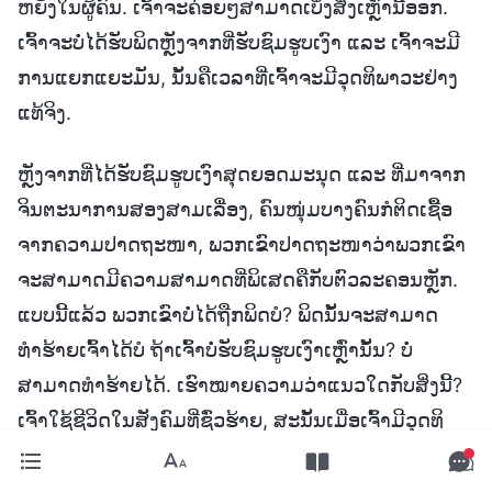
ຫຍັງໃນຜູ້ຄົນ. ເຈົ້າຈະຄ່ອຍໆສາມາດເບິ່ງສິ່ງເຫຼົ່ານີ້ອອກ.
ເຈົ້າຈະບໍ່ໄດ້ຮັບພິດຫຼັງຈາກທີ່ຮັບຊົມຮູບເງົາ ແລະ ເຈົ້າຈະມີ
ການແຍກແຍະມັນ, ນັ້ນຄືເວລາທີ່ເຈົ້າຈະມີວຸດທິພາວະຢ່າງ
ແທ້ຈິງ.
ຫຼັງຈາກທີ່ໄດ້ຮັບຊົມຮູບເງົາສຸດຍອດມະນຸດ ແລະ ທີ່ມາຈາກ
ຈິນຕະນາການສອງສາມເລື່ອງ, ຄົນໜຸ່ມບາງຄົນກໍຕິດເຊື້ອ
ຈາກຄວາມປາດຖະໜາ, ພວກເຂົາປາດຖະໜາວ່າພວກເຂົາ
ຈະສາມາດມີຄວາມສາມາດທີ່ພິເສດຄືກັບຕົວລະຄອນຫຼັກ.
ແບບນີ້ແລ້ວ ພວກເຂົາບໍ່ໄດ້ຖືກພິດບໍ? ພິດນັ້ນຈະສາມາດ
ທຳຮ້າຍເຈົ້າໄດ້ບໍ ຖ້າເຈົ້າບໍ່ຮັບຊົມຮູບເງົາເຫຼົ່ານັ້ນ? ບໍ່
ສາມາດທຳຮ້າຍໄດ້. ເຮົາໝາຍຄວາມວ່າແນວໃດກັບສິ່ງນີ້?
ເຈົ້າໃຊ້ຊີວິດໃນສັງຄົມທີ່ຊົ່ວຮ້າຍ, ສະນັ້ນເມື່ອເຈົ້າມີວຸດທິ
ພາວະທີ່ນ້ອຍ ແລະ ຂາດການຢັ່ງຮູ້, ເຈົ້າກໍສາມາດຖືກຄອບ
ງໍາໂດຍສິ່ງຕ່າງໆທີ່ເປັນຂອງກະແສທີ່ຊົ່ວຮ້າຍ ເພາະເຈົ້າພົບພໍ້