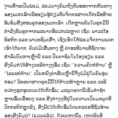
ງ່າຍທີ່ຈະເປັນພໍ່ແມ່, ພໍ່ແມ່ບາງຄົນເຖິງກັບອອກຈາກຫົນທາງ
ຂອງພວກເຂົາເພື່ອຮຽນຮູ້ກ່ຽວກັບຈິດຕະສາດເດັກເພື່ອທີ່ຈະ
ອົບຮົມສັ່ງສອນລູກຂອງພວກເຂົາ. ເດັກຫຼາຍຄົນໃນທຸກມື້ນີ້
ກຳລັງທົນທຸກຈາກພະຍາດທີ່ແປກປະຫຼາດ ເຊັ່ນ: ພາວະໂອ
ທິສຕິກ ແລະ ພາວະຊຶມເສົ້າ, ເຊິ່ງເຮັດໃຫ້ພໍ່ແມ່ຈັດການພວກ
ເຂົາໄດ້ຍາກ. ຄົນບໍ່ມີເສັ້ນທາງ ຫຼື ຄຳອະທິບາຍທີ່ຊັດເຈນ
ສຳລັບບັນຫາເຫຼົ່ານີ້ ແລະ ປັນຍາຊົນໃນໂຮງຮຽນ ແລະ
ສັງຄົມກໍໄດ້ສ້າງວະລີຕ່າງໆຂຶ້ນ ເຊັ່ນ: “ຄວາມຄິດຕໍ່ຕ້ານ” ຫຼື
“ໄລຍະຕໍ່ຕ້ານ”. ເປັນຫຍັງຄຳສັບເຫຼົ່ານີ້ຈຶ່ງບໍ່ມີຢູ່ໃນຄົນຮຸ່ນ
ກ່ອນ? ວິທະຍາສາດທຸກມື້ນີ້ໄດ້ກ້າວໜ້າຫຼາຍ ແລະ ວະລີ
ແປກໆທຸກຮູບແບບໄດ້ເກີດຂຶ້ນ; ມະນຸດຊາດນີ້ເລີ່ມຕໍ່າຊ້າ
ຫຼາຍຂຶ້ນເລື້ອຍໆ ແລະ ສິ່ງຕ່າງໆທີ່ຢູ່ໃນຄວາມເປັນມະນຸດທີ່
ປົກກະຕິກໍຫຼຸດລົງ, ສິ່ງນີ້ບໍ່ໄດ້ເກີດຂຶ້ນໂດຍກະແສທີ່ຊົ່ວຮ້າຍ
ຂອງສັງຄົມບໍ? (ແມ່ນແລ້ວ). ດ້ວຍເຫດນັ້ນ, ເຫດຜົນທີ່