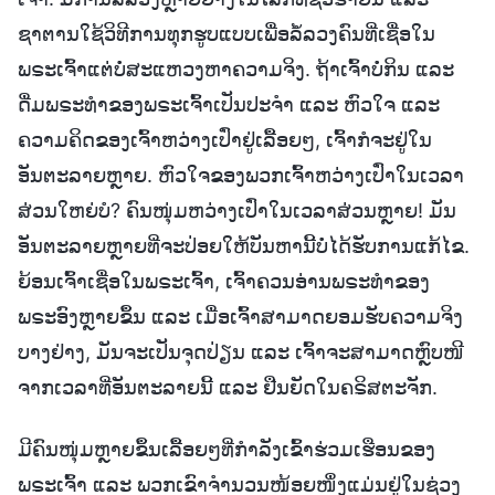
ຊາຕານໃຊ້ວິທີການທຸກຮູບແບບເພື່ອລໍ້ລວງຄົນທີ່ເຊື່ອໃນ
ພຣະເຈົ້າແຕ່ບໍ່ສະແຫວງຫາຄວາມຈິງ. ຖ້າເຈົ້າບໍ່ກິນ ແລະ
ດື່ມພຣະທຳຂອງພຣະເຈົ້າເປັນປະຈຳ ແລະ ຫົວໃຈ ແລະ
ຄວາມຄິດຂອງເຈົ້າຫວ່າງເປົ່າຢູ່ເລື້ອຍໆ, ເຈົ້າກໍຈະຢູ່ໃນ
ອັນຕະລາຍຫຼາຍ. ຫົວໃຈຂອງພວກເຈົ້າຫວ່າງເປົ່າໃນເວລາ
ສ່ວນໃຫຍ່ບໍ? ຄົນໜຸ່ມຫວ່າງເປົ່າໃນເວລາສ່ວນຫຼາຍ! ມັນ
ອັນຕະລາຍຫຼາຍທີ່ຈະປ່ອຍໃຫ້ບັນຫານີ້ບໍ່ໄດ້ຮັບການແກ້ໄຂ.
ຍ້ອນເຈົ້າເຊື່ອໃນພຣະເຈົ້າ, ເຈົ້າຄວນອ່ານພຣະທຳຂອງ
ພຣະອົງຫຼາຍຂຶ້ນ ແລະ ເມື່ອເຈົ້າສາມາດຍອມຮັບຄວາມຈິງ
ບາງຢ່າງ, ມັນຈະເປັນຈຸດປ່ຽນ ແລະ ເຈົ້າຈະສາມາດຫຼົບໜີ
ຈາກເວລາທີ່ອັນຕະລາຍນີ້ ແລະ ຢືນຍັດໃນຄຣິສຕະຈັກ.
ມີຄົນໜຸ່ມຫຼາຍຂຶ້ນເລື້ອຍໆທີ່ກຳລັງເຂົ້າຮ່ວມເຮືອນຂອງ
ພຣະເຈົ້າ ແລະ ພວກເຂົາຈໍານວນໜ້ອຍໜຶ່ງແມ່ນຢູ່ໃນຊ່ວງ