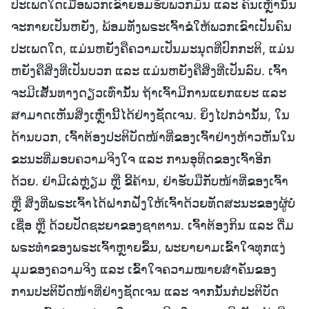
ປະເພດໃດເມື່ອພວກເຂົາຍອມຮັບພວກມັນ ແລະ ຄົນເຫຼົ່ານັ້ນ
ຈະກາຍເປັນຫຍັງ, ພ້ອມທັງພຣະເຈົ້າຂໍໃຫ້ພວກເຂົາເປັນຄົນ
ປະເພດໃດ, ແມ່ນຫຍັງຄືຄວາມເປັນມະນຸດທີ່ປົກກະຕິ, ແມ່ນ
ຫຍັງຄືສິ່ງທີ່ເປັນບວກ ແລະ ແມ່ນຫຍັງຄືສິ່ງທີ່ເປັນລົບ. ເຈົ້າ
ຈະມີເສັ້ນທາງດຽວເທົ່ານັ້ນ ຖ້າເຈົ້າມີການແຍກແຍະ ແລະ
ສາມາດເຫັນສິ່ງເຫຼົ່ານີ້ໄດ້ຢ່າງຊັດເຈນ. ຍິ່ງໄປກວ່ານັ້ນ, ໃນ
ດ້ານບວກ, ເຈົ້າຕ້ອງປະຕິບັດໜ້າທີ່ຂອງເຈົ້າຢ່າງຫ້າວຫັນໃນ
ຂະນະທີ່ມອບຄວາມຈິງໃຈ ແລະ ການອຸທິດຂອງເຈົ້າອີກ
ດ້ວຍ. ຢ່າມີເລ່ຫຼ່ຽມ ຫຼື ຂີ້ຄ້ານ, ຢ່າຮັບມືກັບໜ້າທີ່ຂອງເຈົ້າ
ຫຼື ສິ່ງທີ່ພຣະເຈົ້າໄດ້ຝາກຝັງໃຫ້ເຈົ້າດ້ວຍທັດສະນະຂອງຜູ້ບໍ່
ເຊື່ອ ຫຼື ດ້ວຍປັດຊະຍາຂອງຊາຕານ. ເຈົ້າຕ້ອງກິນ ແລະ ດື່ມ
ພຣະທຳຂອງພຣະເຈົ້າຫຼາຍຂຶ້ນ, ພະຍາຍາມເຂົ້າໃຈທຸກແງ່
ມຸມຂອງຄວາມຈິງ ແລະ ເຂົ້າໃຈຄວາມໝາຍສຳຄັນຂອງ
ການປະຕິບັດໜ້າທີ່ຢ່າງຊັດເຈນ ແລະ ຈາກນັ້ນກໍປະຕິບັດ