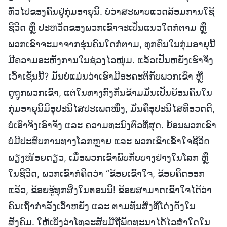
ທົ່ວໄປຂອງຄົນຢູ່ກຸ່ມອາຍຸນີ້. ບໍ່ວ່າສະພາບແວດລ້ອມການໃຊ້
ຊີວິດ ຫຼື ປະຫວັດຂອງພວກເຂົາຈະເປັນແນວໃດກໍຕາມ ຫຼື
ພວກເຂົາຈະມາຈາກຮຸ່ນຄົນໃດກໍຕາມ, ທຸກຄົນໃນກຸ່ມອາຍຸນີ້
ມີຄວາມອະຫັງການໃນຊ່ວງໄວໜຸ່ມ. ແລ້ວເປັນຫຍັງເຮົາຈຶ່ງ
ເວົ້າເຊັ່ນນີ້? ມັນບໍ່ແມ່ນວ່າເຮົາມີອະຄະຕິກັບພວກເຂົາ ຫຼື
ດູຖູກພວກເຂົາ, ແຕ່ໃນທາງກົງກັນຂ້າມມັນເປັນຍ້ອນຄົນໃນ
ກຸ່ມອາຍຸນີ້ມີອຸປະນິໄສປະເພດໜຶ່ງ, ມັນຄືອຸປະນິໄສທີ່ອວດດີ,
ບໍ່ເອົາຈິງເອົາຈັງ ແລະ ຄວາມທະນົງຕົວທີ່ສຸດ. ຍ້ອນພວກເຂົາ
ບໍ່ມີປະສົບການທາງໂລກຫຼາຍ ແລະ ພວກເຂົາເຂົ້າໃຈຊີວິດ
ພຽງໜ້ອຍດຽວ, ເມື່ອພວກເຂົາພົບກັບບາງຢ່າງໃນໂລກ ຫຼື
ໃນຊີວິດ, ພວກເຂົາກໍຄິດວ່າ “ຂ້ອຍເຂົ້າໃຈ, ຂ້ອຍຄິດອອກ
ແລ້ວ, ຂ້ອຍຮູ້ທຸກສິ່ງໃນຕອນນີ້! ຂ້ອຍສາມາດເຂົ້າໃຈໄດ້ວ່າ
ຄົນເຖົ້າກຳລັງເວົ້າຫຍັງ ແລະ ຕາມທັນສິ່ງທີ່ໂດ່ງດັງໃນ
ສັງຄົມ. ໃຫ້ເບິ່ງວ່າໂທລະສັບມືຖືພັດທະນາໄດ້ໄວສໍ່າໃດໃນ