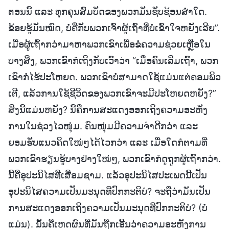
ຕອນນີ້ ແລະ ທຸກຄຸນສົມບັດຂອງພວກມັນຊັບຊ້ອນສໍ່າໃດ.
ຂ້ອຍຮູ້ມັນໝົດ, ບໍ່ຄືກັບພວກເຈົ້າຜູ້ເຖົ້າທີ່ບໍ່ເຂົ້າໃຈຫຍັງເລີຍ”.
ເມື່ອຜູ້ເຖົ້າກວ່າມາຫາພວກເຂົາເພື່ອຂໍຄວາມຊ່ວຍເຫຼືອໃນ
ບາງສິ່ງ, ພວກເຂົາກໍເຖິງກັບເວົ້າວ່າ “ເມື່ອຄົນເລີ່ມເຖົ້າ, ພວກ
ເຂົາກໍໄຮ້ປະໂຫຍດ. ພວກເຂົາບໍ່ສາມາດໃຊ້ແມ່ນແຕ່ຄອມພິວ
ເຕີ, ແລ້ວການໃຊ້ຊີວິດຂອງພວກເຂົາຈະມີປະໂຫຍດຫຍັງ?”
ສິ່ງນີ້ແມ່ນຫຍັງ? ນີ້ຄືການສະແດງອອກເຖິງຄວາມອະຫັງ
ການໃນຊ່ວງໄວໜຸ່ມ. ຄົນໜຸ່ມມີຄວາມຈຳດີກວ່າ ແລະ
ຍອມຮັບແນວຄິດໃໝ່ໆໄດ້ໄວກວ່າ ແລະ ເມື່ອໃດກໍຕາມທີ່
ພວກເຂົາຮຽນຮູ້ບາງຢ່າງໃໝ່ໆ, ພວກເຂົາກໍດູຖູກຜູ້ເຖົ້າກວ່າ.
ນີ້ຄືອຸປະນິໄສທີ່ເສື່ອມຊາມ. ແລ້ວອຸປະນິໄສປະເພດນີ້ເປັນ
ອຸປະນິໄສຄວາມເປັນມະນຸດທີ່ປົກກະຕິບໍ? ຈະຖືວ່າມັນເປັນ
ການສະແດງອອກເຖິງຄວາມເປັນມະນຸດທີ່ປົກກະຕິບໍ? (ບໍ່
ແມ່ນ). ນັ້ນຄືເຫດຜົນທີ່ມັນຖືກເອີ້ນວ່າຄວາມອະຫັງການ