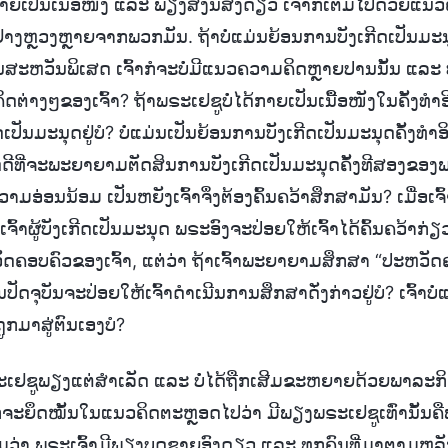
ດ້ກາຍເປັນເນື້ອໜັງ ແລະ ພຽງສິ່ງນີ້ສິ່ງດຽວ ເຈົ້າກໍເຕັມໄປດ້ວ
່າງຫຼວງຫຼາຍຈາກພວກມັນ. ຖ້າບໍ່ແມ່ນຍ້ອນການບັງເກີດເປັນມະນຸ
ສະຫວັນພິເສດ ເຈົ້າກໍຈະບໍ່ມີແນວຄວາມຄິດຫຼາຍປານນັ້ນ ແລະ ບໍ່ແມ
ວຄິດຕ່າງໆຂອງເຈົ້າ? ຖ້າພຣະເຢຊູບໍ່ໄດ້ກາຍເປັນເນື້ອໜັງໃນຄັ້ງທໍາອິ
ເປັນມະນຸດຢູ່ບໍ? ບໍ່ແມ່ນເປັນຍ້ອນການບັງເກີດເປັນມະນຸດຄັ້ງທໍາອິດບ
ອວດດີທີ່ຈະພະຍາຍາມຕັດສິນການບັງເກີດເປັນມະນຸດຄັ້ງທີສອງຂອງ
ມອ່ອນນ້ອມ ເປັນຫຍັງເຈົ້າຈຶ່ງຕ້ອງຄົ້ນຄວ້າສຶກສາມັນ? ເມື່ອເຈົ້າ
ົ້າຜູ້ບັງເກີດເປັນມະນຸດ ພຣະອົງຈະປ່ອຍໃຫ້ເຈົ້າໄດ້ຄົ້ນຄວ້າກ່ຽວກ
ຄອບຄົວຂອງເຈົ້າ, ແຕ່ວ່າ ຖ້າເຈົ້າພະຍາຍາມສຶກສາ “ປະຫວັດ
ປັດຈຸບັນຈະປ່ອຍໃຫ້ເຈົ້າດໍາເນີນການສຶກສາດັ່ງກ່າວຢູ່ບໍ? ເຈົ້າບໍ່ແ
ູກມາສູ່ຕົນເອງບໍ?
ເຢຊູພຽງແຕ່ສຳເລັດ ແລະ ບໍ່ໄດ້ຖືກເສີມຂະຫຍາຍດ້ວຍພາລະກິ
ກໍຈະຍຶດໝັ້ນໃນແນວຄິດຕະຫຼອດໄປວ່າ ມີພຽງພຣະເຢຊູເທົ່ານັ້ນ
່າ ພຣະເຈົ້າມີພຽງບຸດຊາຍອົງດຽວ ແລະ ທຸກຄົນທີ່ມາຕາມຫລັງໂດ