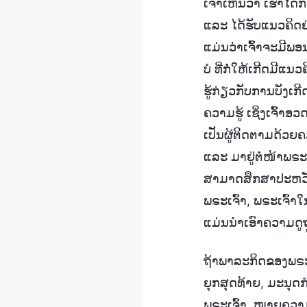
ເຈົ້າເຫັນວ່າ ເຮົາໄ
ແລະ ໄດ້ຮັບແນວຄິດຢ
ແມ່ນວ່າເຈົ້າຈະມີພອນ
ບໍ ທີ່ກໍ່ໃຫ້ເກີດມີແນ
ຮູ້ກ່ຽວກັບການບັງເກີດ
ຄວາມຮູ້ ເຊິ່ງເຈົ້າ
ເປັນຜູ້ຕິດຕາມດ້ວຍຄວາ
ແລະ ມາຢູ່ຕໍ່ໜ້າພຣະເຈ
ສາມາດສຶກສາປະຫວັດ
ພຣະເຈົ້າ, ພຣະເຈົ້າໃນ
ແມ່ນນໍາເອົາຄວາມດູຖ
ຖ້າພາລະກິດຂອງພຣະ
ຍຸກສຸດທ້າຍ, ມະນຸດ
ພຣະເຈົ້າ, ໝາຍຄວາມວ