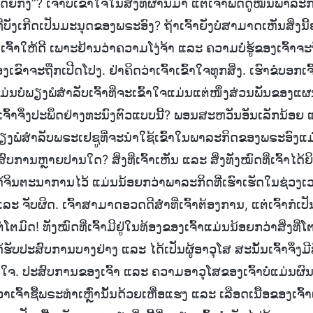
ຍກົງ”? ເຈົ້າບໍ່ເຂົ້າໃຈໃນສິ່ງທີ່ຜ່ານມາ ແຕ່ເຈົ້າພັດດູໝິ່ນພາລ
ບັງເກີດເປັນມະນຸດຂອງພຣະອົງ? ຖ້າເຈົ້າຍັງບໍ່ສາມາດເຫັນສິ່ງນີ້ຢ
ງເຈົ້າໃຫ້ດີ ເພາະຢ້ານວ່າຄວາມໂງ່ຈ້າ ແລະ ຄວາມບໍ່ຮູ້ຂອງເຈົ້າຈ
າຈະຖືກເປີດໂປງ. ຢ່າຄິດວ່າເຈົ້າເຂົ້າໃຈທຸກສິ່ງ. ເຮົາຂໍບອກເຈົ້າວ
່ນບໍ່ພຽງພໍສໍາລັບເຈົ້າທີ່ຈະເຂົ້າໃຈແມ່ນແຕ່ໜຶ່ງສ່ວນພັນຂອງ
ເຈົ້າຈຶ່ງປະພຶດຢ່າງທະນົງຕົວແບບນີ້? ພອນສະຫວັນອັນເລັກນ້ອຍ 
່ພຽງພໍສໍາລັບພຣະເຢຊູທີ່ຈະນໍາໃຊ້ເຂົ້າໃນພາລະກິດຂອງພຣະອົງແ
ະສົບການຫຼາຍປານໃດ? ສິ່ງທີ່ເຈົ້າເຫັນ ແລະ ສິ່ງທັງໝົດທີ່ເຈົ້າໄ
ົ້າໄດ້ຈິນຕະນາການໄວ້ ແມ່ນນ້ອຍກວ່າພາລະກິດທີ່ເຮົາເຮັດໃນຊ່ວງເ
ແລະ ຈັບຜິດ. ເຈົ້າສາມາດອວດດີສໍ່າທີ່ເຈົ້າຕ້ອງການ, ແຕ່ເຈົ້າກໍເປັ
່ໂຕມົດ! ທັງໝົດທີ່ເຈົ້າມີຢູ່ໃນທ້ອງຂອງເຈົ້າແມ່ນນ້ອຍກວ່າສິ່ງທີ່ໂ
ດ້ຮັບປະສົບການບາງຢ່າງ ແລະ ໄດ້ເປັນຜູ້ອາວຸໂສ ສະນັ້ນເຈົ້າຈຶ່ງມີສ
າມໃຈ. ປະສົບການຂອງເຈົ້າ ແລະ ຄວາມອາວຸໂສຂອງເຈົ້າບໍ່ແມ່ນຜົ
ອວ່າເຈົ້າຊື້ພຣະທໍາເຫຼົ່ານັ້ນດ້ວຍເຫື່ອແຮງ ແລະ ເລືອດເນື້ອຂອງເຈົ້າເ