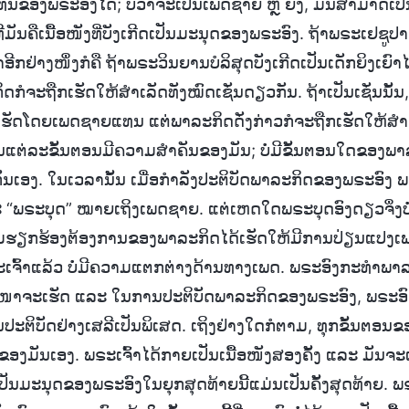
ທນຂອງພຣະອົງໄດ້; ບໍ່ວ່າຈະເປັນເພດຊາຍ ຫຼື ຍິງ, ມັນສາມາດເປ
ີ່ມັນຄືເນື້ອໜັງທີ່ບັງເກີດເປັນມະນຸດຂອງພຣະອົງ. ຖ້າພຣະເຢຊູປ
ອີກຢ່າງໜຶ່ງກໍຄື ຖ້າພຣະວິນຍານບໍລິສຸດບັງເກີດເປັນເດັກຍິງເຍົາ
ກໍຈະຖືກເຮັດໃຫ້ສໍາເລັດທັງໝົດເຊັ່ນດຽວກັນ. ຖ້າເປັນເຊັ່ນນັ້
ເຮັດໂດຍເພດຊາຍແທນ ແຕ່ພາລະກິດດັ່ງກ່າວກໍຈະຖືກເຮັດໃຫ້ສໍາເລ
ນແຕ່ລະຂັ້ນຕອນມີຄວາມສໍາຄັນຂອງມັນ; ບໍ່ມີຂັ້ນຕອນໃດຂອງພາລະ
້ງກັນເອງ. ໃນເວລານັ້ນ ເມື່ອກຳລັງປະຕິບັດພາລະກິດຂອງພຣະອົງ ພຣ
“ພຣະບຸດ” ໝາຍເຖິງເພດຊາຍ. ແຕ່ເຫດໃດພຣະບຸດອົງດຽວຈຶ່ງບໍ່
 ຄວາມຮຽກຮ້ອງຕ້ອງການຂອງພາລະກິດໄດ້ເຮັດໃຫ້ມີການປ່ຽນແປງເ
ະເຈົ້າແລ້ວ ບໍ່ມີຄວາມແຕກຕ່າງດ້ານທາງເພດ. ພຣະອົງກະທໍາພ
າຈະເຮັດ ແລະ ໃນການປະຕິບັດພາລະກິດຂອງພຣະອົງ, ພຣະອົງບໍ່ໄ
ນປະຕິບັດຢ່າງເສລີເປັນພິເສດ. ເຖິງຢ່າງໃດກໍຕາມ, ທຸກຂັ້ນຕອນ
ງຂອງມັນເອງ. ພຣະເຈົ້າໄດ້ກາຍເປັນເນື້ອໜັງສອງຄັ້ງ ແລະ ມັນຈະ
ເປັນມະນຸດຂອງພຣະອົງໃນຍຸກສຸດທ້າຍນີ້ແມ່ນເປັນຄັ້ງສຸດທ້າຍ. ພ