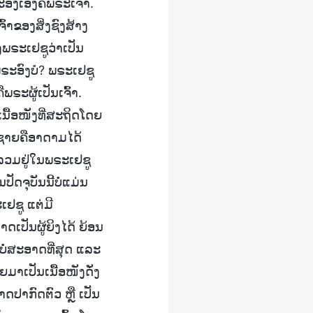
ອົງເອງຄືພຣະເຈົ້າ.
ົ້າຂອງສິ່ງຊົງສ້າງ
ງພຣະເຢຊູວ່າເປັນ
ຣະອົງບໍ? ພຣະເຢຊູ
ພຣະຜູ້ເປັນເຈົ້າ.
ເນື້ອໜັງທີ່ສະຖິດໂດຍ
ູ້ຊາຍຄືອາດາມໄດ້
້ລວມຢູ່ໃນພຣະເຢຊູ
ດຈຸບັນນີ້ບໍ່ແມ່ນ
ເຢຊູ ແຕ່ມີ
າດເປັນຜູ້ຍິງໄດ້ ຍ້ອນ
ດທີ່ບໍ່ສະອາດທີ່ສຸດ ແລະ
ມາເປັນເນື້ອໜັງດັ່ງ
ມາດປາກົດຕົວ ຫຼື ເປັນ