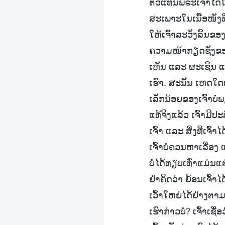
ຕົວແທນພຣະເຈົ້າໄດ້ໂດ
ສະເພາະໃນເນື້ອໜັງທີ່
ໃຫ້ເຈົ້າລະວັງລິ້ນຂອ
ຄວາມໜ້າກຽດຊັງຂອງເຂົ
ເຫັນ ແລະ ຜະເຊີນ ແມ
ເຮົາ. ສະນັ້ນ ເຫດໃດ
ເລັກນ້ອຍຂອງເຈົ້າບໍ
ແທ້ຈິງແລ້ວ ເຈົ້າມີປ
ເຈົ້າ ແລະ ສິ່ງທີ່ເຈ
ເຈົ້າບໍ່ຄວນຫາເລື່ອງ 
ບໍ່ໄດ້ທຽບເທົ່າແມ່ນແຕ
ຢ່າຄິດວ່າ ຍ້ອນເຈົ້າໄ
ເວົ້າໃຫຍ່ໄດ້ຢ່າງຕ
ເຮົາກ່າວບໍ? ເຈົ້າເຊື່