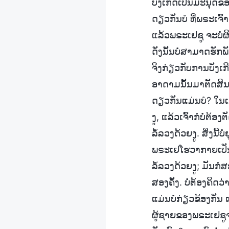
ບັງເກີດເປັນມະນຸດຂອ
ດຽວກັນບໍ ທີ່ພຣະເຈົ້າ
ແລ້ວພຣະເຢຊູ ຈະບໍ່ຜ
ດັ່ງນັ້ນບໍ່ສາມາດຮັ
ຈິງກ່ຽວກັບການບັງເກີ
ອາດາມນັ້ນມາຕັດສິນພຣ
ດຽວກັນແມ່ນບໍ? ໃນເມ
ງູ, ແລ້ວເຈົ້າກໍບໍ່ຕ
ລໍ້ລວງດ້ວຍງູ. ສິ່ງນີ້
ພຣະເຢໂຮວາກາຍເປັນເນ
ລໍ້ລວງດ້ວຍງູ; ມັນກໍ
ສອງຄັ້ງ. ບໍ່ຕ້ອງຄິດ
ແມ່ນບໍ່ກ່ຽວຂ້ອງກັນ
ຜູ້ຊາຍຂອງພຣະເຢຊູຈະ