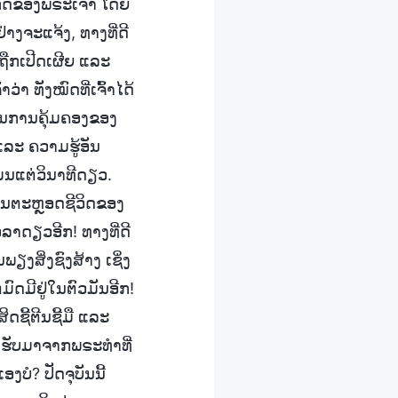
ະກິດຂອງພຣະເຈົ້າ ໂດຍ
່າງຈະແຈ້ງ, ທາງທີ່ດີ
ະຖືກເປີດເຜີຍ ແລະ
່າ ທັງໝົດທີ່ເຈົ້າໄດ້
ແຜນການຄຸ້ມຄອງຂອງ
ແລະ ຄວາມຮູ້ອັນ
ມ່ນແຕ່ວິນາທີດຽວ.
ດ້ຍິນຕະຫຼອດຊີວິດຂອງ
ວລາດຽວອີກ! ທາງທີ່ດີ
ນພຽງສິ່ງຊົງສ້າງ ເຊິ່ງ
ຕມົດມີຢູ່ໃນຕົວມັນອີກ!
ິດຊີ້ຕີນຊີ້ມື ແລະ
ນຮັບມາຈາກພຣະທໍາທີ່
ອງບໍ? ປັດຈຸບັນນີ້