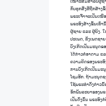
ເໝາະສົມສໍາລັບຜູ້ຊາ
ກັບທຸກສິ່ງທີ່ຖືກສ້າ
ພຣະເຈົ້າຈະເປັນເໝ
ພຣະອົງສ້າງຂຶ້ນເທົ່າ
ຜູ້ຊາຍ ແລະ ຜູ້ຍິງ
ປະເພດ, ທັງເພດຊາຍ 
ບັງເກີດເປັນມະນຸດຂ
ໄດ້ກ່າວຕໍ່ອາດາມ ແລ
ຄວາມຄິດຂອງພຣະອົງໃ
ການບັງເກີດເປັນມະນ
ໂຊມອີກ. ຖ້າມະນຸດຊາ
ໃຊ້ພຣະທໍາດັ່ງກ່າວນ
ຮັກພັນລະຍາຂອງພຣະອົງ
ເປັນດັ່ງນັ້ນ ພຣະອົງ