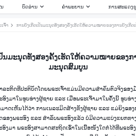
ີນ
ບົດອ່ານ
ຄຳພະຍານ
ການສະແດງຮ
ຈົ້າ
ການບັງເກີດເປັນມະນຸດທັງສອງຄັ້ງເຮັດໃຫ້ຄວາມໝາຍຂອງການບັງເກີດເ
ເປັນມະນຸດທັງສອງຄັ້ງເຮັດໃຫ້ຄວາມໝາຍຂອງການ
ມະນຸດສົມບູນ
ລະກິດທີ່ປະຕິບັດໂດຍພຣະເຈົ້າແມ່ນມີຄວາມສໍາຄັນຕົວຈິງຂອງມ
ອົງມາໃນຮູບຮ່າງຜູ້ຊາຍ ແລະ ເມື່ອພຣະເຈົ້າມາໃນຄັ້ງນີ້ ຮູບຮ່
ົ້າສາມາດເຫັນໄດ້ວ່າ ການເນລະມິດສ້າງທັງຜູ້ຊາຍ ແລະ ແມ່ຍິງຂອ
ອງພຣະອົງ ແລະ ສໍາລັບພຣະອົງແລ້ວ ບໍ່ມີຄວາມແບ່ງແຍກທາງດ
ງມາ ພຣະອົງສາມາດສະຖິດເຂົ້າໃນເນື້ອໜັງໃດກໍໄດ້ທີ່ພຣະອົງພ