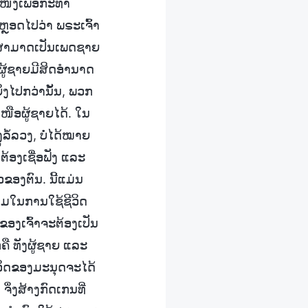
ໜັງເພື່ອກະທໍາ
ຼອດໄປວ່າ ພຣະເຈົ້າ
ົ້າສາມາດເປັນເພດຊາຍ
 ຜູ້ຊາຍມີສິດອໍານາດ
ຍິ່ງໄປກວ່ານັ້ນ, ພວກ
ູ່ເໜືອຜູ້ຊາຍໄດ້. ໃນ
ູລໍ້ລວງ, ບໍ່ໄດ້ໝາຍ
ໍຕ້ອງເຊື່ອຟັງ ແລະ
ຂອງຕົນ. ນີ້ແມ່ນ
າມໃນການໃຊ້ຊີວິດ
ຂອງເຈົ້າຈະຕ້ອງເປັນ
ໍຄື ທັງຜູ້ຊາຍ ແລະ
ີວິດຂອງມະນຸດຈະໄດ້
ຶ່ງສ້າງກົດເກນທີ່