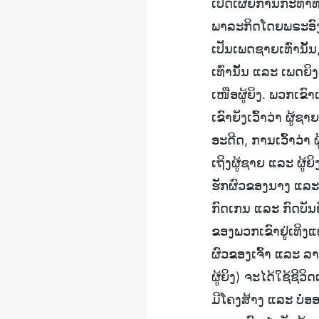
ເປີດເຜີຍການກະທໍາທັ
ພາລະກິດໂດຍພຣະອົງເ
ເປັນເພດຊາຍເທົ່ານັ້
ເທົ່ານັ້ນ ແລະ ເພດຍິ
ເໜືອຜູ້ຍິງ. ພວກເຂົາເ
ເຂົາຍັງເວົ້າວ່າ ຜູ້ຊ
ອະດີດ, ການເວົ້າວ່າ 
ເຖິງຜູ້ຊາຍ ແລະ ຜູ້ຍ
ຮັກຜົວຂອງນາງ ແລະ ຜ
ກົດເກນ ແລະ ກົດບັນ
ຂອງພວກເຂົາຢູ່ເທິງແ
ຜົວຂອງເຈົ້າ ແລະ ລາວ
ຜູ້ຍິງ) ຈະໄດ້ໃຊ້ຊີ
ມີໂຄງສ້າງ ແລະ ບໍ່ອ