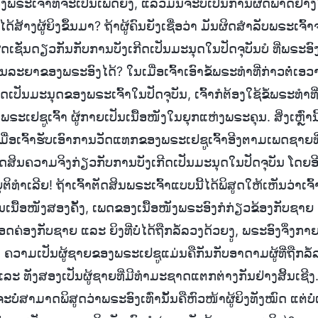
ງພຣະເຈົ້າທີ່ຈະເປັນເພດຍິງ, ແລ້ວມັນຈະບໍ່ເປັນການຜິດພາດຢ່າງ
ໄດ້ສ້າງຜູ້ຍິງຂຶ້ນມາ? ຖ້າຜູ້ຄົນຍັງເຊື່ອວ່າ ມັນຜິດສໍາລັບພຣະເຈົ້າຈ
ິດເຊັ່ນດຽວກັນກັບການບັງເກີດເປັນມະນຸດໃນປັດຈຸບັນບໍ ທີ່ພຣະອົ
ກພັນລະຍາຂອງພຣະອົງໄດ້? ໃນເມື່ອເຈົ້າເອົາຂໍ້ພຣະທໍາທີ່ກ່າວຕໍ
ດເປັນມະນຸດຂອງພຣະເຈົ້າໃນປັດຈຸບັນ, ເຈົ້າກໍຕ້ອງໃຊ້ຂໍ້ພຣະທໍາທ
ະເຢຊູເຈົ້າ ຜູ້ກາຍເປັນເນື້ອໜັງໃນຍຸກແຫ່ງພຣະຄຸນ. ສິ່ງເຫຼົ່ານີ້
ື່ອເຈົ້າຮັບເອົາການວັດແທກຂອງພຣະເຢຊູເຈົ້າອີງຕາມເພດຊາຍທີ່ບ
້ອງຕັດສິນຄວາມຈິງກ່ຽວກັບການບັງເກີດເປັນມະນຸດໃນປັດຈຸບັນ ໂດຍອີ
ບໍ່ຍຸຕິທໍາເລີຍ! ຖ້າເຈົ້າຕັດສິນພຣະເຈົ້າແບບນີ້ໄດ້ພິສູດໃຫ້ເຫັນວ່າເ
ື້ອໜັງສອງຄັ້ງ, ເພດຂອງເນື້ອໜັງພຣະອົງກໍກ່ຽວຂ້ອງກັບຊາຍ ແລະ 
ສອດຄ່ອງກັບຊາຍ ແລະ ຍິງທີ່ບໍ່ໄດ້ຖືກລໍ້ລວງດ້ວຍງູ, ພຣະອົງຈຶ່ງກາ
ວ່າ ຄວາມເປັນຜູ້ຊາຍຂອງພຣະເຢຊູແມ່ນຄືກັນກັບອາດາມຜູ້ທີ່ຖືກລໍ້
 ແລະ ທັງສອງເປັນຜູ້ຊາຍທີ່ມີທຳມະຊາດແຕກຕ່າງກັນຢ່າງສິ້ນເຊີ
ບໍ່ສາມາດພິສູດວ່າພຣະອົງເທົ່ານັ້ນຄືຫົວໜ້າຜູ້ຍິງທັງໝົດ ແຕ່ບໍ