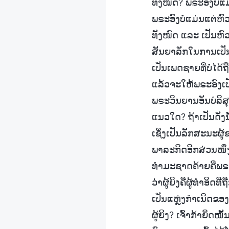
ທັງໝົດ? ພຣະອົງບໍ່ແ
ພຣະອົງບໍ່ແມ່ນແຕ່ຫົວ
ທັງໝົດ ແລະ ເປັນຫົວ
ສັນຍາລັກໃນການເປັນ
ເປັນເພດຊາຍທີ່ບໍ່ໄດ້
ແລ້ວຈະໃຫ້ພຣະອົງເປັ
ພຣະວິນຍານອັນບໍລິສຸ
ແນວໃດ? ຖ້າເປັນດັ່ງ
ເຊິ່ງເປັນລັກສະນະຜູ
ພາລະກິດອີກສ່ວນໜຶ່ງ
ທຳມະຊາດຄ້າຍຄືພຣະອົງ
ວ່າຜູ້ຍິງຄືຜູ້ທໍາອິດທີ
ເປັນແຫຼ່ງກໍາເນີດຂອ
ຜູ້ຍິງ? ເຈົ້າກ້າຍຶດໜ