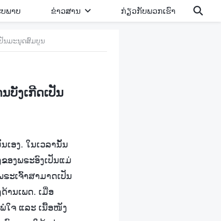
ູບພາບ
ຂ່າວສານ
ກ່ຽວກັບພວກເຮົາ
ປັນມະນຸດສົມບູນ
ບັງເກີດເປັນ
ັນເອງ. ໃນເວລານັ້ນ
າງຂອງພຣະອົງເປັນແມ່
ງພຣະເຈົ້າສາມາດເປັນ
້ານເພດ. ເມື່ອ
ໍໃຈ ແລະ ເນື້ອໜັງ