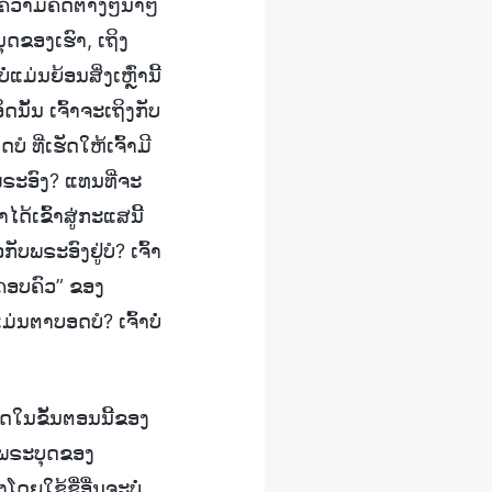
ຍແນວຄວາມຄິດຕ່າງໆນາໆ
ດຂອງເຮົາ, ເຖິງ
່ນຍ້ອນສິ່ງເຫຼົ່ານີ້
ດນັ້ນ ເຈົ້າຈະເຖິງກັບ
ໍ ທີ່ເຮັດໃຫ້ເຈົ້າມີ
ພຣະອົງ? ແທນທີ່ຈະ
ໄດ້ເຂົ້າສູ່ກະແສນີ້
ັບພຣະອົງຢູ່ບໍ? ເຈົ້າ
ຄອບຄົວ” ຂອງ
ມ່ນຕາບອດບໍ? ເຈົ້າບໍ່
ດໃນຂັ້ນຕອນນີ້ຂອງ
ຄືພຣະບຸດຂອງ
ຍໃຊ້ຊື່ອື່ນຈະບໍ່