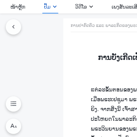
​ໜ້າຫຼັກ
ປຶ້ມ
ວິ​ດີ​ໂອ
ເພງສັນລະເສ
ການປາກົດຕົວ ແລະ ພາລະກິດຂອງພຣະເ
ການບັງເກີດ
ແຕ່ລະຂັ້ນຕອນຂອງພາ
ເມື່ອພຣະເຢຊູມາ ພຣະ
ຍິງ. ຈາກສິ່ງນີ້ ເຈ
ປະໂຫຍດໃນພາລະກິດຂ
ພຣະວິນຍານຂອງພຣະອົ