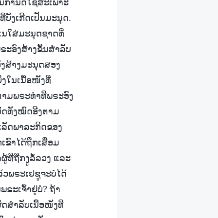
ມ່ນກໍານົດໃຊ້ສະເພາະ
ທີ່ບັງເກີດເປັນມະນຸດ.
ນໃສ່ມະນຸດຊາດທີ່
ພຣະອົງສ້າງຂຶ້ນສໍາລັບ
ອົງສ້າງມະນຸດສອງ
ໃນເນື້ອໜັງທີ່
ຕາມພຣະທໍາທີ່ພຣະອົງ
ານົດທັງໝົດອີງຕາມ
ໍາເລັດພາລະກິດຂອງ
ຂົາໄດ້ຖືກເສື່ອມ
ທີ່ຖືກງູລໍ້ລວງ ແລະ
້ວພຣະເຢຊູຈະບໍ່ໄດ້
ະເຈົ້າຢູ່ບໍ? ຖ້າ
ສໍາລັບເນື້ອໜັງທີ່