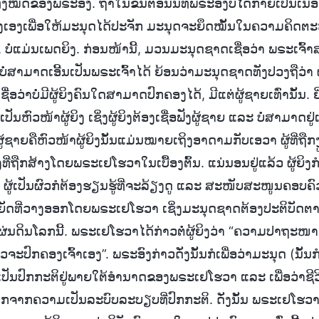
ງໝົດຂອງພຣະອົງ. ຖ້າໃນຂັ້ນຕອນນີ້ທີ່ພຣະອົງບໍ່ໄດ້ກາຍເປັນເນື້ອ
ອງເພື່ອໃຫ້ມະນຸດໄດ້ປະຈັກ ມະນຸດຈະຍຶດໝັ້ນໃນຄວາມຄິດຕະຫ
ນ, ບໍ່ແມ່ນເພດຍິງ. ກ່ອນໜ້ານີ້, ມວນມະນຸດຊາດເຊື່ອວ່າ ພຣະເຈ
ງບໍ່ສາມາດເອີ້ນເປັນພຣະເຈົ້າໄດ້ ຍ້ອນວ່າມະນຸດຊາດທັງປວງຖືວ່າ
ຊື່ອວ່າບໍ່ມີຜູ້ຍິງຄົນໃດສາມາດປົກຄອງໄດ້, ມີແຕ່ຜູ້ຊາຍເທົ່ານັ້ນ. 
າຍເປັນຫົວໜ້າຜູ້ຍິງ ເຊິ່ງຜູ້ຍິງຕ້ອງເຊື່ອຟັງຜູ້ຊາຍ ແລະ ບໍ່ສາມາດຢ
ຜູ້ຊາຍຄືຫົວໜ້າຜູ້ຍິງນັ້ນແມ່ນໝາຍເຖິງອາດາມກັບເອວາ ຜູ້ທີ່ຖືກງ
ິງທີ່ຖືກສ້າງໂດຍພຣະເຢໂຮວາໃນເບື້ອງຕົ້ນ. ແນ່ນອນຢູ່ແລ້ວ ຜູ້ຍິງກ
ູ້ເປັນຜົວກໍຕ້ອງຮຽນຮູ້ທີ່ຈະລ້ຽງດູ ແລະ ສະໜັບສະໜູນຄອບຄົວ
ຍັດທີ່ວາງອອກໂດຍພຣະເຢໂຮວາ ເຊິ່ງມະນຸດຊາດຕ້ອງປະຕິບັດຕ
ຜ່ນດິນໂລກນີ້. ພຣະເຢໂຮວາໄດ້ກ່າວຕໍ່ຜູ້ຍິງວ່າ “ຄວາມປາຖະໜາ
ຈະປົກຄອງເຈົ້າເອງ”. ພຣະອົງກ່າວດັ່ງນັ້ນກໍເພື່ອວ່າມະນຸດ (ນັ້ນກ
ວິດເປັນປົກກະຕິຢູ່ພາຍໃຕ້ອຳນາດຂອງພຣະເຢໂຮວາ ແລະ ເພື່ອວ່າຊ
ອກຈາກຄວາມເປັນລະບົບລະບຽບທີ່ປົກກະຕິ. ດັ່ງນັ້ນ ພຣະເຢໂຮວາ ຈ