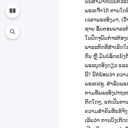
ນັ້ນສາມາດເປັນຕົວແ
ພຣະເຈົ້າໄດ້ ຕາບໃດທ
ເວລາພຣະອົງມາ, ເວົ້າ
ຊາຍ ຂັ້ນຕອນພາລະກິດ
ໃນປັດຈຸບັນກໍຈະຕ້ອງ
ພາລະກິດທີ່ສໍາເລັດໃ
ກັນ ຫຼື ມັນບໍ່ຂັດແຍ
ພຣະບຸດອົງດຽວ ແລະ 
ນີ້? ນີ້ກໍຍ້ອນວ່າ
ພຣະເຢຊູ. ສໍາລັບພຣ
ຕາມທີ່ພຣະອົງປາຖະໜ
ກັດໃດໆ, ແຕ່ເປັນກາ
ຄວາມສໍາຄັນທີ່ແທ້ຈິ
ເລີຍວ່າ ການບັງເກີດ