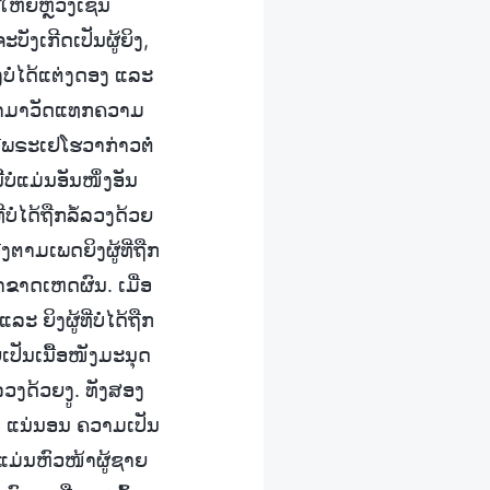
ໃຫຍ່ຫຼວງເຊັ່ນ
ະບັງເກີດເປັນຜູ້ຍິງ,
ງບໍ່ໄດ້ແຕ່ງດອງ ແລະ
່ເອວາມາວັດແທກຄວາມ
ີ່ພຣະເຢໂຮວາກ່າວຕໍ່
ບໍ່ແມ່ນອັນໜຶ່ງອັນ
ໍ່ໄດ້ຖືກລໍ້ລວງດ້ວຍ
ງຕາມເພດຍິງຜູ້ທີ່ຖືກ
ຈົ້າຂາດເຫດຜົນ. ເມື່ອ
ຍິງຜູ້ທີ່ບໍ່ໄດ້ຖືກ
ຍເປັນເນື້ອໜັງມະນຸດ
ລວງດ້ວຍງູ. ທັງສອງ
ງ. ແນ່ນອນ ຄວາມເປັນ
່ແມ່ນຫົວໜ້າຜູ້ຊາຍ