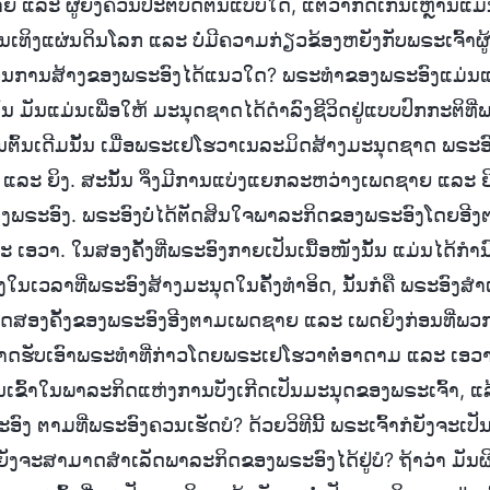
ຍ ແລະ ຜູ້ຍິງຄວນປະຕິບັດຕົນແບບໃດ, ແຕ່ວ່າກົດເກນເຫຼົ່ານີ້ແ
ງຂຶ້ນເທິງແຜ່ນດິນໂລກ ແລະ ບໍ່ມີຄວາມກ່ຽວຂ້ອງຫຍັງກັບພຣະເຈົ້າຜູ້
ືອນການສ້າງຂອງພຣະອົງໄດ້ແນວໃດ? ພຣະທໍາຂອງພຣະອົງແມ່ນແ
ນັ້ນ ມັນແມ່ນເພື່ອໃຫ້ ມະນຸດຊາດໄດ້ດໍາລົງຊີວິດຢູ່ແບບປົກກະຕິທີ່
. ໃນຕົ້ນເດີມນັ້ນ ເມື່ອພຣະເຢໂຮວາເນລະມິດສ້າງມະນຸດຊາດ ພຣະ
ແລະ ຍິງ. ສະນັ້ນ ຈຶ່ງມີການແບ່ງແຍກລະຫວ່າງເພດຊາຍ ແລະ ຍິງ
ອງພຣະອົງ. ພຣະອົງບໍ່ໄດ້ຕັດສິນໃຈພາລະກິດຂອງພຣະອົງໂດຍອີງ
ະ ເອວາ. ໃນສອງຄັ້ງທີ່ພຣະອົງກາຍເປັນເນື້ອໜັງນັ້ນ ແມ່ນໄດ້ກໍ
ນເວລາທີ່ພຣະອົງສ້າງມະນຸດໃນຄັ້ງທໍາອິດ, ນັ້ນກໍຄື ພຣະອົງສ
ຸດສອງຄັ້ງຂອງພຣະອົງອີງຕາມເພດຊາຍ ແລະ ເພດຍິງກ່ອນທີ່ພວກເ
ດຮັບເອົາພຣະທໍາທີ່ກ່າວໂດຍພຣະເຢໂຮວາຕໍ່ອາດາມ ແລະ ເອວາຜູ້
ັ້ນເຂົ້າໃນພາລະກິດແຫ່ງການບັງເກີດເປັນມະນຸດຂອງພຣະເຈົ້າ, ແລ
 ຕາມທີ່ພຣະອົງຄວນເຮັດບໍ? ດ້ວຍວິທີນີ້ ພຣະເຈົ້າກໍຍັງຈະເປັນພຣ
ກໍຍັງຈະສາມາດສໍາເລັດພາລະກິດຂອງພຣະອົງໄດ້ຢູ່ບໍ? ຖ້າວ່າ ມັນຜິດ