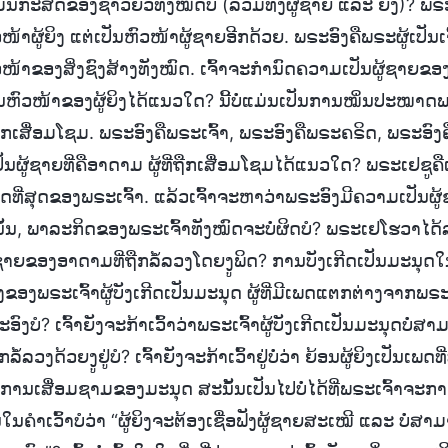
ມ່ນກະສັດຂອງຊາວຍິວທັງໝົດບໍ (ລວມທັງຜູ້ຊາຍ ແລະ ຍິງ)? ພຣະ
ໜ້າຜູ້ຍິງ ແຕ່ເປັນຫົວໜ້າຜູ້ຊາຍອີກດ້ວຍ. ພຣະອົງຄືພຣະຜູ້ເປັນເຈ
ໜ້າຂອງສິ່ງຊົງສ້າງທັງໝົດ. ເຈົ້າຈະກຳນົດຄວາມເປັນຜູ້ຊາຍຂອ
ຫົວໜ້າຂອງຜູ້ຍິງໄດ້ແນວໃດ? ນີ້ບໍ່ແມ່ນເປັນການໝິ່ນປະໝາດພ
ຖືກເສື່ອມໂຊມ. ພຣະອົງຄືພຣະເຈົ້າ, ພຣະອົງຄືພຣະຄຣິດ, ພຣະອົງຄື
ນຜູ້ຊາຍທີ່ຄືອາດາມ ຜູ້ທີ່ຖືກເສື່ອມໂຊມໄດ້ແນວໃດ? ພຣະເຢຊູຄື
ດທີ່ສຸດຂອງພຣະເຈົ້າ. ແລ້ວເຈົ້າຈະຫາວ່າພຣະອົງມີຄວາມເປັນຜ
ນັ້ນ, ພາລະກິດຂອງພຣະເຈົ້າທັງໝົດຈະບໍ່ຜິດບໍ? ພຣະເຢໂຮວາໄດ
້ຊາຍຂອງອາດາມທີ່ຖືກລໍ້ລວງໂດຍງູພິດ? ການບັງເກີດເປັນມະນຸດໃນປັ
ຂອງພຣະເຈົ້າຜູ້ບັງເກີດເປັນມະນຸດ ຜູ້ທີ່ມີເພດແຕກຕ່າງຈາກພຣະ
ບໍ? ເຈົ້າຍັງຈະກ້າເວົ້າວ່າພຣະເຈົ້າຜູ້ບັງເກີດເປັນມະນຸດບໍ່ສາມ
່ຖືກລໍ້ລວງດ້ວຍງູຢູ່ບໍ? ເຈົ້າຍັງຈະກ້າເວົ້າຢູ່ບໍ່ວ່າ ຍ້ອນຜູ້ຍິງເປັນເພ
ງການເສື່ອມຊາມຂອງມະນຸດ ສະນັ້ນເປັນໄປບໍ່ໄດ້ທີ່ພຣະເຈົ້າຈະກາຍ
ັ້ນໃນຄໍາເວົ້າບໍວ່າ “ຜູ້ຍິງຈະຕ້ອງເຊື່ອຟັງຜູ້ຊາຍສະເໝີ ແລະ ບໍ່ສາ