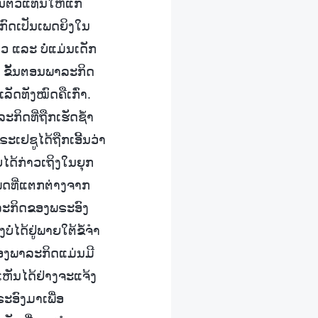
ັນຕົວແທນໃຫ້ແກ່
າກົດເປັນເພດຍິງໃນ
ໄວ ແລະ ບໍ່ແມ່ນເດັກ
ນ, ຂັ້ນຕອນພາລະກິດ
ັດທັງໝົດຄືເກົ່າ.
ກິດທີ່ຖືກເຮັດຊໍ້າ
ະເຢຊູໄດ້ຖືກເອີ້ນວ່າ
ໄດ້ກ່າວເຖິງໃນຍຸກ
ພດທີ່ແຕກຕ່າງຈາກ
າລະກິດຂອງພຣະອົງ
ດ້ຢູ່ພາຍໃຕ້ຂໍ້ຈໍາ
ຂອງພາລະກິດແມ່ນມີ
ເຫັນໄດ້ຢ່າງຈະແຈ້ງ
ຣະອົງມາເພື່ອ